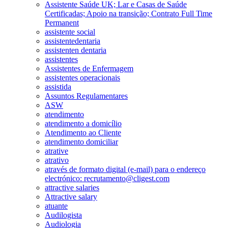
Assistente Saúde UK; Lar e Casas de Saúde
Certificadas; Apoio na transição; Contrato Full Time
Permanent
assistente social
assistentedentaria
assistenten dentaria
assistentes
Assistentes de Enfermagem
assistentes operacionais
assistida
Assuntos Regulamentares
ASW
atendimento
atendimento a domicílio
Atendimento ao Cliente
atendimento domiciliar
atrative
atrativo
através de formato digital (e-mail) para o endereço
electrónico: recrutamento@cligest.com
attractive salaries
Attractive salary
atuante
Audilogista
Audiologia