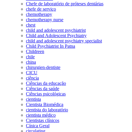
Chefe de laboratório de próteses dentárias
chefe de serviço
chemotherapy
chemotherapy nurse
chest
child and adolescent psychiatrist
Child and Adolescent Psychiatry
child and adolescent psychiatry specialist
Child Psychiatrist In Patna
Childreen
chile
china
chirurgien-dentiste
CICU
ciência
Ciências da educação
Ciências da saúde
Ciências psicológicas
cientista
Cientista Biomédica
cientista do laboratório
cientista médico
Cientistas clínicos
Cínica Geral
circulating