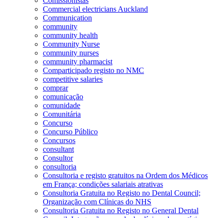
Comissionistas
Commercial electricians Auckland
Communication
community
community health
Community Nurse
community nurses
community pharmacist
Comparticipado registo no NMC
competitive salaries
comprar
comunicação
comunidade
Comunitária
Concurso
Concurso Público
Concursos
consultant
Consultor
consultoria
Consultoria e registo gratuitos na Ordem dos Médicos
em França; condições salariais atrativas
Consultoria Gratuita no Registo no Dental Council;
Organização com Clínicas do NHS
Consultoria Gratuita no Registo no General Dental