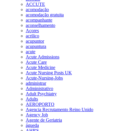
ACCUTE
acomodação
acomodação gratuita
acompanhante
aconselhamento
Açores
acrilico
acupuntor
acupuntura
acute
Acute Admissions
Acute Care
Acute Medicine
Acute Nursing Posts UK
Acute-Nursing-Jobs
administrar
Administrativo
Adult Psychiatry
Adults
AEROPORTO
Agencia Recrutamento Reino Unido
Agency Job
Agente de Geriatria
águeda
AHP'S