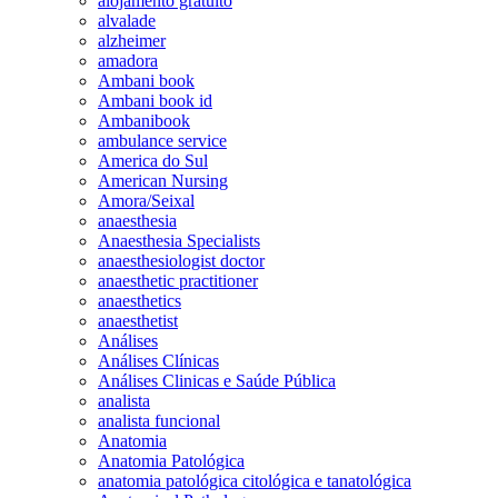
alojamento gratuito
alvalade
alzheimer
amadora
Ambani book
Ambani book id
Ambanibook
ambulance service
America do Sul
American Nursing
Amora/Seixal
anaesthesia
Anaesthesia Specialists
anaesthesiologist doctor
anaesthetic practitioner
anaesthetics
anaesthetist
Análises
Análises Clínicas
Análises Clinicas e Saúde Pública
analista
analista funcional
Anatomia
Anatomia Patológica
anatomia patológica citológica e tanatológica