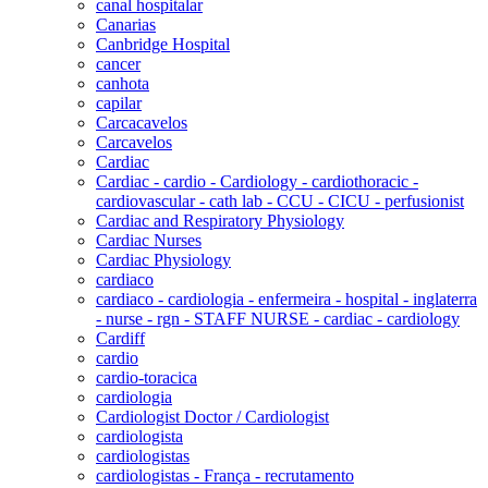
canal hospitalar
Canarias
Canbridge Hospital
cancer
canhota
capilar
Carcacavelos
Carcavelos
Cardiac
Cardiac - cardio - Cardiology - cardiothoracic -
cardiovascular - cath lab - CCU - CICU - perfusionist
Cardiac and Respiratory Physiology
Cardiac Nurses
Cardiac Physiology
cardiaco
cardiaco - cardiologia - enfermeira - hospital - inglaterra
- nurse - rgn - STAFF NURSE - cardiac - cardiology
Cardiff
cardio
cardio-toracica
cardiologia
Cardiologist Doctor / Cardiologist
cardiologista
cardiologistas
cardiologistas - França - recrutamento