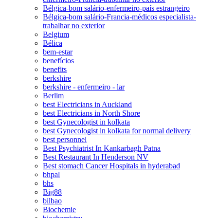
Bélgica-bom salário-enfermeiro-país estrangeiro
Bélgica-bom salário-Francia-médicos especialista-
trabalhar no exterior
Belgium
Bélica
bem-estar
benefícios
benefits
berkshire
berkshire - enfermeiro - lar
Berlim
best Electricians in Auckland
best Electricians in North Shore
best Gynecologist in kolkata
best Gynecologist in kolkata for normal delivery
best personnel
Best Psychiatrist In Kankarbagh Patna
Best Restaurant In Henderson NV
Best stomach Cancer Hospitals in hyderabad
bhpal
bhs
Big88
bilbao
Biochemie