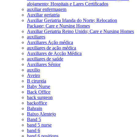
alojamento; Hospitais e Lares Certificados
auxiliar enfermagem
Auxiliar geriatria
Auxiliar Geriatria Irlanda do Norte; Relocation
Package; Care e Nursing Homes
Auxiliar Geriatria Reino Unido; Care e Nursing Homes
auxiliares
Auxiliares Ação médica
auxiliares de ação médica
Auxiliares de Acção Médica
auxiliares de saúde
Auxiliares Sénior
auxilio
Aveiro
B cirurgia
Baby Nurse
Back Office
back surgeon
backoffice
Bahrain
Baixo Alentejo
Band 5
band 5 nurse
band 6
band 6 positions