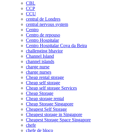
CBL
CCP
CCU
central de Londres
central nervous system
Centro
Centro de repouso
Centro Hospitalar
Centro Hospitalar Cova da Beira
challenging bhavior
Channel Island
channel islands
charge nurse
charge nurses
Cheap rental storage
Cheap self storage
Cheap self storage Services
Cheap Storage
Cheap storage rental
Cheap Storage Singapore
Cheapest Self Storage
Cheapest storage in Singapore
Cheapest Storage Space Singapore
chefe
chefe de bloco