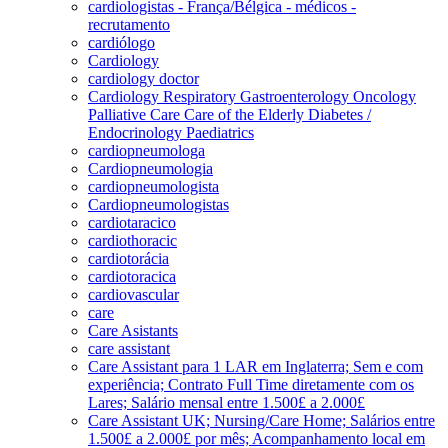
cardiologistas - França/Bélgica - médicos -
recrutamento
cardiólogo
Cardiology
cardiology doctor
Cardiology Respiratory Gastroenterology Oncology
Palliative Care Care of the Elderly Diabetes /
Endocrinology Paediatrics
cardiopneumologa
Cardiopneumologia
cardiopneumologista
Cardiopneumologistas
cardiotaracico
cardiothoracic
cardiotorácia
cardiotoracica
cardiovascular
care
Care Asistants
care assistant
Care Assistant para 1 LAR em Inglaterra; Sem e com
experiência; Contrato Full Time diretamente com os
Lares; Salário mensal entre 1.500£ a 2.000£
Care Assistant UK; Nursing/Care Home; Salários entre
1.500£ a 2.000£ por mês; Acompanhamento local em