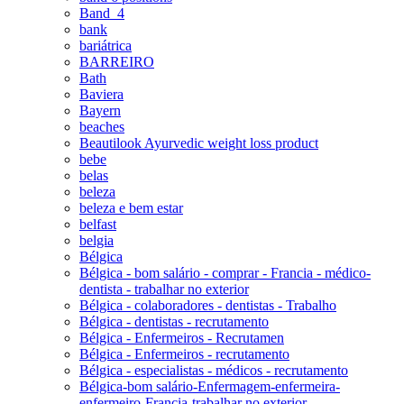
Band_4
bank
bariátrica
BARREIRO
Bath
Baviera
Bayern
beaches
Beautilook Ayurvedic weight loss product
bebe
belas
beleza
beleza e bem estar
belfast
belgia
Bélgica
Bélgica - bom salário - comprar - Francia - médico-
dentista - trabalhar no exterior
Bélgica - colaboradores - dentistas - Trabalho
Bélgica - dentistas - recrutamento
Bélgica - Enfermeiros - Recrutamen
Bélgica - Enfermeiros - recrutamento
Bélgica - especialistas - médicos - recrutamento
Bélgica-bom salário-Enfermagem-enfermeira-
enfermeiro-Francia-trabalhar no exterior