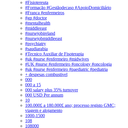
#Fisiotereuta
#Formação #Gestãodecaso #ApoioDomiciliário
#França #enfermeiros
#gp #doctor
#mentalhealth
#middleeast
#nursejobireland
#nursejobmiddleeast
#psychiatry
#saudiarabia
#Tecnico Auxiliar de Fisoterapia
#uk #nurse #enfermeiro #midwives
#UK #nurse #enfermeiro #oncology #oncologia
#uk #nurse #enfermeiro #paediatric #pediatria
+ despesas combustivel
000
000 a 15
000 salary plus 35% turnover
000 USD Per annum
10
100.000£ a 180.000£ ano; processo registo GMC;
viagem e alojamento
1000-1500
108
108000