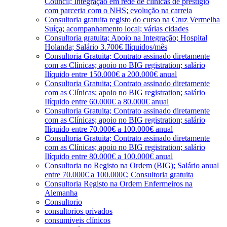
Council; Integração em rede de clínicas de prestígio
com parceria com o NHS; evolução na carreia
Consultoria gratuita registo do curso na Cruz Vermelha
Suíça; acompanhamento local; várias cidades
Consultoria gratuita; Apoio na Integração; Hospital
Holanda; Salário 3.700€ Ilíquidos/mês
Consultoria Gratuita; Contrato assinado diretamente
com as Clínicas; apoio no BIG registration; salário
Ilíquido entre 150.000€ a 200.000€ anual
Consultoria Gratuita; Contrato assinado diretamente
com as Clínicas; apoio no BIG registration; salário
Ilíquido entre 60.000€ a 80.000€ anual
Consultoria Gratuita; Contrato assinado diretamente
com as Clínicas; apoio no BIG registration; salário
Ilíquido entre 70.000€ a 100.000€ anual
Consultoria Gratuita; Contrato assinado diretamente
com as Clínicas; apoio no BIG registration; salário
Ilíquido entre 80.000€ a 100.000€ anual
Consultoria no Registo na Ordem (BIG); Salário anual
entre 70.000€ a 100.000€; Consultoria gratuita
Consultoria Registo na Ordem Enfermeiros na
Alemanha
Consultorio
consultorios privados
consumiveis clínicos