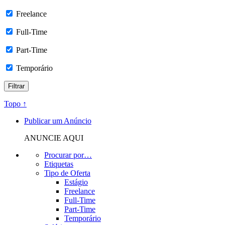
Freelance
Full-Time
Part-Time
Temporário
Topo ↑
Publicar um Anúncio
ANUNCIE AQUI
Procurar por…
Etiquetas
Tipo de Oferta
Estágio
Freelance
Full-Time
Part-Time
Temporário