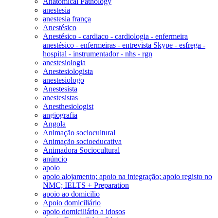
Anatomical Pathology
anestesia
anestesia frança
Anestésico
Anestésico - cardiaco - cardiologia - enfermeira
anestésico - enfermeiras - entrevista Skype - esfrega -
hospital - instrumentador - nhs - rgn
anestesiologia
Anestesiologista
anestesiologo
Anestesista
anestesistas
Anesthesiologist
angiografia
Angola
Animação sociocultural
Animação socioeducativa
Animadora Sociocultural
anúncio
apoio
apoio alojamento; apoio na integração; apoio registo no
NMC; IELTS + Preparation
apoio ao domicilio
Apoio domiciliário
apoio domiciliário a idosos