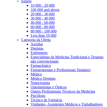
Salário
10,000 - 20,000
100,000 and above
20,000 - 30,000
30,000 - 40,000
40,000 - 60,000
60,000 - 80,000
80,000 - 100,000
Less than 10,000
Categoria da Oferta
Auxiliar
Dietistas
Enfermeiro
Especialistas da Medicina Tradicional e Terapias
não convencionais
Farmacêutico
Fisioterapeutas e Profissionais Similares
Médico
Médico Dentista
Nutricionista
Optometristas e Ópticos
Outros Profissionais Técnicos da Medicina
Psicólogo
Técnico de Farmácia
Vigilantes, Assistentes Médicos e Trabalhadores