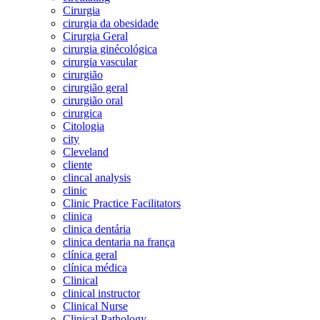
Cirurgia
cirurgia da obesidade
Cirurgia Geral
cirurgia ginécológica
cirurgia vascular
cirurgião
cirurgião geral
cirurgião oral
cirurgica
Citologia
city
Cleveland
cliente
clincal analysis
clinic
Clinic Practice Facilitators
clinica
clinica dentária
clinica dentaria na frança
clínica geral
clínica médica
Clinical
clinical instructor
Clinical Nurse
Clinical Pathology