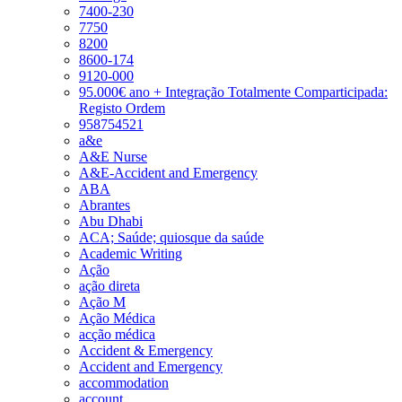
7400-230
7750
8200
8600-174
9120-000
95.000€ ano + Integração Totalmente Comparticipada:
Registo Ordem
958754521
a&e
A&E Nurse
A&E-Accident and Emergency
ABA
Abrantes
Abu Dhabi
ACA; Saúde; quiosque da saúde
Academic Writing
Ação
ação direta
Ação M
Ação Médica
acção médica
Accident & Emergency
Accident and Emergency
accommodation
account