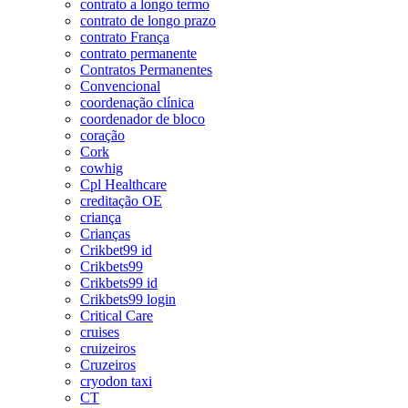
contrato a longo termo
contrato de longo prazo
contrato França
contrato permanente
Contratos Permanentes
Convencional
coordenação clínica
coordenador de bloco
coração
Cork
cowhig
Cpl Healthcare
creditação OE
criança
Crianças
Crikbet99 id
Crikbets99
Crikbets99 id
Crikbets99 login
Critical Care
cruises
cruizeiros
Cruzeiros
cryodon taxi
CT