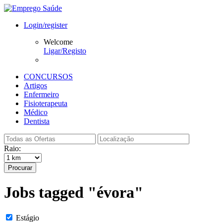
Login/register
Welcome
Ligar/Registo
CONCURSOS
Artigos
Enfermeiro
Fisioterapeuta
Médico
Dentista
Raio:
Procurar
Jobs tagged "évora"
Estágio