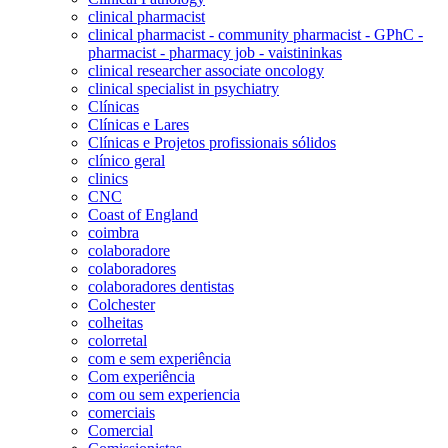
clinical pharmacist
clinical pharmacist - community pharmacist - GPhC -
pharmacist - pharmacy job - vaistininkas
clinical researcher associate oncology
clinical specialist in psychiatry
Clínicas
Clínicas e Lares
Clínicas e Projetos profissionais sólidos
clínico geral
clinics
CNC
Coast of England
coimbra
colaboradore
colaboradores
colaboradores dentistas
Colchester
colheitas
colorretal
com e sem experiência
Com experiência
com ou sem experiencia
comerciais
Comercial