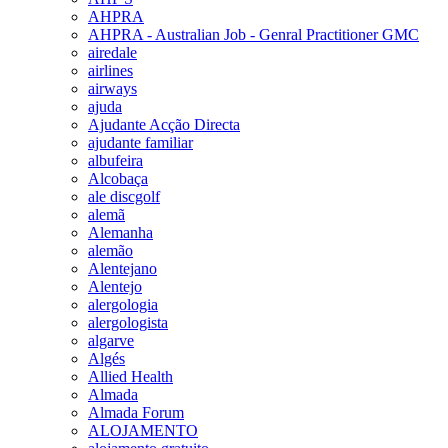
AHPRA
AHPRA - Australian Job - Genral Practitioner GMC
airedale
airlines
airways
ajuda
Ajudante Acção Directa
ajudante familiar
albufeira
Alcobaça
ale discgolf
alemã
Alemanha
alemão
Alentejano
Alentejo
alergologia
alergologista
algarve
Algés
Allied Health
Almada
Almada Forum
ALOJAMENTO