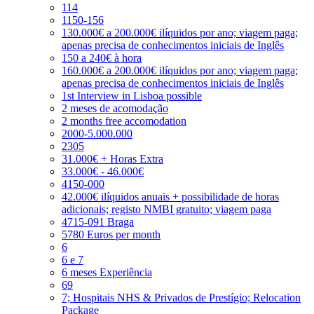
114
1150-156
130.000€ a 200.000€ ilíquidos por ano; viagem paga;
apenas precisa de conhecimentos iniciais de Inglês
150 a 240€ à hora
160.000€ a 200.000€ ilíquidos por ano; viagem paga;
apenas precisa de conhecimentos iniciais de Inglês
1st Interview in Lisboa possible
2 meses de acomodação
2 months free accomodation
2000-5.000.000
2305
31.000€ + Horas Extra
33.000€ - 46.000€
4150-000
42.000€ ilíquidos anuais + possibilidade de horas
adicionais; registo NMBI gratuito; viagem paga
4715-091 Braga
5780 Euros per month
6
6 e 7
6 meses Experiência
69
7; Hospitais NHS & Privados de Prestígio; Relocation
Package