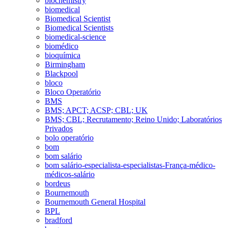
biochemistry
biomedical
Biomedical Scientist
Biomedical Scientists
biomedical-science
biomédico
bioquímica
Birmingham
Blackpool
bloco
Bloco Operatório
BMS
BMS; APCT; ACSP; CBL; UK
BMS; CBL; Recrutamento; Reino Unido; Laboratórios
Privados
bolo operatório
bom
bom salário
bom salário-especialista-especialistas-França-médico-
médicos-salário
bordeus
Bournemouth
Bournemouth General Hospital
BPL
bradford