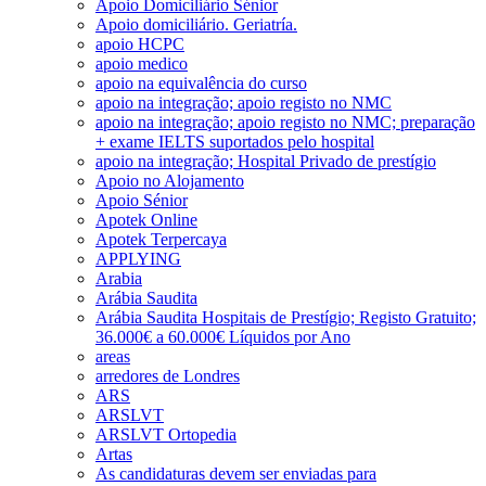
Apoio Domiciliário Sénior
Apoio domiciliário. Geriatría.
apoio HCPC
apoio medico
apoio na equivalência do curso
apoio na integração; apoio registo no NMC
apoio na integração; apoio registo no NMC; preparação
+ exame IELTS suportados pelo hospital
apoio na integração; Hospital Privado de prestígio
Apoio no Alojamento
Apoio Sénior
Apotek Online
Apotek Terpercaya
APPLYING
Arabia
Arábia Saudita
Arábia Saudita Hospitais de Prestígio; Registo Gratuito;
36.000€ a 60.000€ Líquidos por Ano
areas
arredores de Londres
ARS
ARSLVT
ARSLVT Ortopedia
Artas
As candidaturas devem ser enviadas para