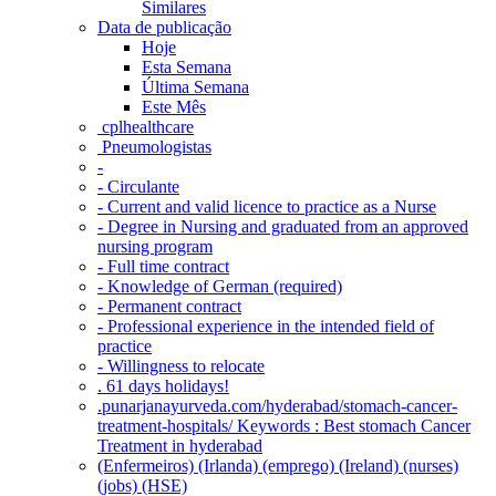
Similares
Data de publicação
Hoje
Esta Semana
Última Semana
Este Mês
‎ cplhealthcare‬
Pneumologistas
-
- Circulante
- Current and valid licence to practice as a Nurse
- Degree in Nursing and graduated from an approved
nursing program
- Full time contract
- Knowledge of German (required)
- Permanent contract
- Professional experience in the intended field of
practice
- Willingness to relocate
. 61 days holidays!
.punarjanayurveda.com/hyderabad/stomach-cancer-
treatment-hospitals/ Keywords : Best stomach Cancer
Treatment in hyderabad
(Enfermeiros) (Irlanda) (emprego) (Ireland) (nurses)
(jobs) (HSE)