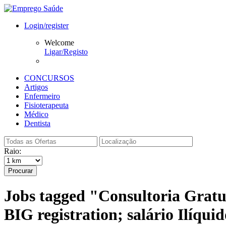
Login/register
Welcome
Ligar/Registo
CONCURSOS
Artigos
Enfermeiro
Fisioterapeuta
Médico
Dentista
Raio:
Procurar
Jobs tagged "Consultoria Gratui
BIG registration; salário Ilíqui