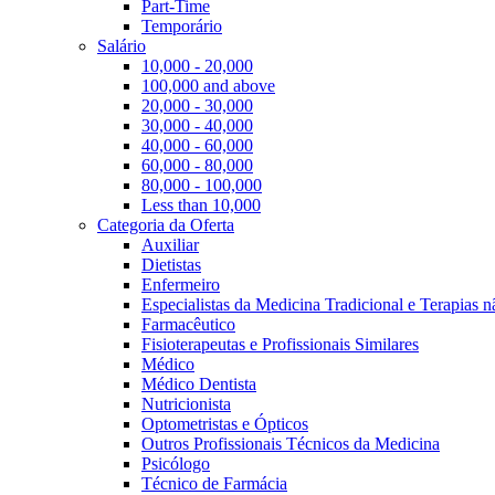
Part-Time
Temporário
Salário
10,000 - 20,000
100,000 and above
20,000 - 30,000
30,000 - 40,000
40,000 - 60,000
60,000 - 80,000
80,000 - 100,000
Less than 10,000
Categoria da Oferta
Auxiliar
Dietistas
Enfermeiro
Especialistas da Medicina Tradicional e Terapias 
Farmacêutico
Fisioterapeutas e Profissionais Similares
Médico
Médico Dentista
Nutricionista
Optometristas e Ópticos
Outros Profissionais Técnicos da Medicina
Psicólogo
Técnico de Farmácia