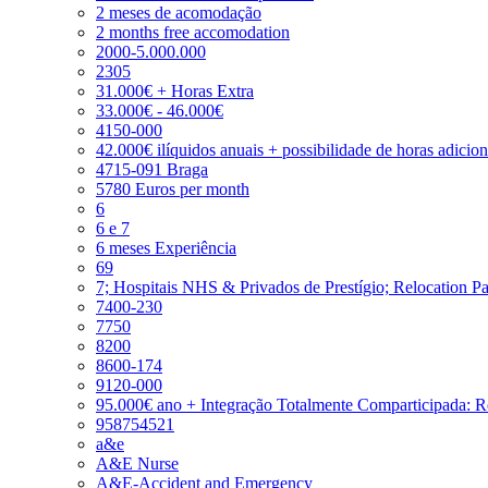
2 meses de acomodação
2 months free accomodation
2000-5.000.000
2305
31.000€ + Horas Extra
33.000€ - 46.000€
4150-000
42.000€ ilíquidos anuais + possibilidade de horas adicio
4715-091 Braga
5780 Euros per month
6
6 e 7
6 meses Experiência
69
7; Hospitais NHS & Privados de Prestígio; Relocation P
7400-230
7750
8200
8600-174
9120-000
95.000€ ano + Integração Totalmente Comparticipada: 
958754521
a&e
A&E Nurse
A&E-Accident and Emergency