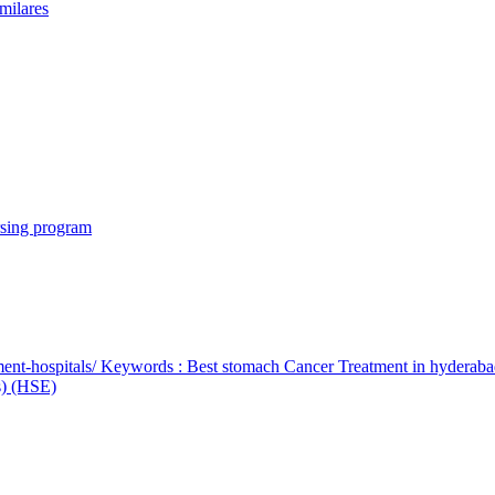
milares
rsing program
ent-hospitals/ Keywords : Best stomach Cancer Treatment in hyderab
bs) (HSE)