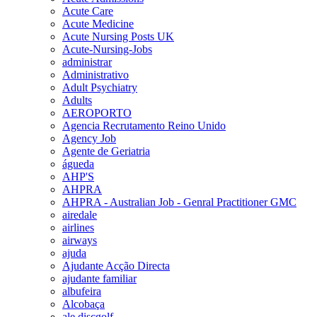
Acute Care
Acute Medicine
Acute Nursing Posts UK
Acute-Nursing-Jobs
administrar
Administrativo
Adult Psychiatry
Adults
AEROPORTO
Agencia Recrutamento Reino Unido
Agency Job
Agente de Geriatria
águeda
AHP'S
AHPRA
AHPRA - Australian Job - Genral Practitioner GMC
airedale
airlines
airways
ajuda
Ajudante Acção Directa
ajudante familiar
albufeira
Alcobaça
ale discgolf