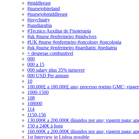
#middleeast
#nursejobireland
#nursejobmiddleeast
#psychiatry
#saudiarabia
#Tecnico Auxiliar de Fisoterapia
#uk #nurse #enfermeiro #midwives
#UK #nurse #enfermeiro #oncology #oncologia
#uk #nurse #enfermeiro #paediatric #pediatria
+ despesas combustivel
000
000 a 15
000 salary plus 35% turnover
000 USD Per annum
10
100.000£ a 180.000£ ano; processo registo GMC; viage
1000-1500
108
108000
114
1150-156
130.000€ a 200.000€ ilíquidos por ano; viagem paga; ape
150 a 240€ à hora
160.000€ a 200.000€ ilíquidos por ano; viagem paga; ape
1st Interview in Lisboa possible