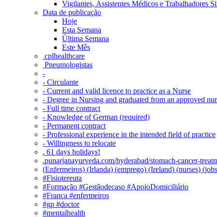
Vigilantes, Assistentes Médicos e Trabalhadores Si
Data de publicação
Hoje
Esta Semana
Última Semana
Este Mês
‎ cplhealthcare‬
Pneumologistas
-
- Circulante
- Current and valid licence to practice as a Nurse
- Degree in Nursing and graduated from an approved nu
- Full time contract
- Knowledge of German (required)
- Permanent contract
- Professional experience in the intended field of practice
- Willingness to relocate
. 61 days holidays!
.punarjanayurveda.com/hyderabad/stomach-cancer-treatm
(Enfermeiros) (Irlanda) (emprego) (Ireland) (nurses) (jo
#Fisiotereuta
#Formação #Gestãodecaso #ApoioDomiciliário
#França #enfermeiros
#gp #doctor
#mentalhealth