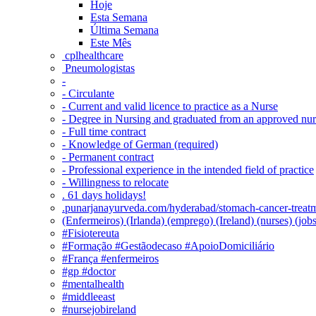
Hoje
Esta Semana
Última Semana
Este Mês
‎ cplhealthcare‬
Pneumologistas
-
- Circulante
- Current and valid licence to practice as a Nurse
- Degree in Nursing and graduated from an approved nu
- Full time contract
- Knowledge of German (required)
- Permanent contract
- Professional experience in the intended field of practice
- Willingness to relocate
. 61 days holidays!
.punarjanayurveda.com/hyderabad/stomach-cancer-treatm
(Enfermeiros) (Irlanda) (emprego) (Ireland) (nurses) (jo
#Fisiotereuta
#Formação #Gestãodecaso #ApoioDomiciliário
#França #enfermeiros
#gp #doctor
#mentalhealth
#middleeast
#nursejobireland