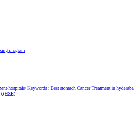
rsing program
ent-hospitals/ Keywords : Best stomach Cancer Treatment in hyderab
bs) (HSE)