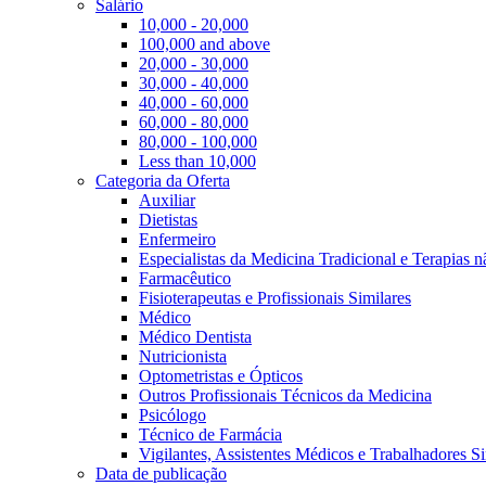
Salário
10,000 - 20,000
100,000 and above
20,000 - 30,000
30,000 - 40,000
40,000 - 60,000
60,000 - 80,000
80,000 - 100,000
Less than 10,000
Categoria da Oferta
Auxiliar
Dietistas
Enfermeiro
Especialistas da Medicina Tradicional e Terapias 
Farmacêutico
Fisioterapeutas e Profissionais Similares
Médico
Médico Dentista
Nutricionista
Optometristas e Ópticos
Outros Profissionais Técnicos da Medicina
Psicólogo
Técnico de Farmácia
Vigilantes, Assistentes Médicos e Trabalhadores Si
Data de publicação