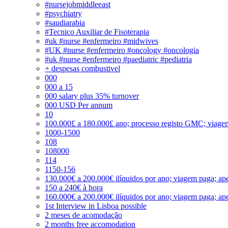
#nursejobmiddleeast
#psychiatry
#saudiarabia
#Tecnico Auxiliar de Fisoterapia
#uk #nurse #enfermeiro #midwives
#UK #nurse #enfermeiro #oncology #oncologia
#uk #nurse #enfermeiro #paediatric #pediatria
+ despesas combustivel
000
000 a 15
000 salary plus 35% turnover
000 USD Per annum
10
100.000£ a 180.000£ ano; processo registo GMC; viage
1000-1500
108
108000
114
1150-156
130.000€ a 200.000€ ilíquidos por ano; viagem paga; ape
150 a 240€ à hora
160.000€ a 200.000€ ilíquidos por ano; viagem paga; ape
1st Interview in Lisboa possible
2 meses de acomodação
2 months free accomodation