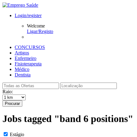
Login/register
Welcome
Ligar/Registo
CONCURSOS
Artigos
Enfermeiro
Fisioterapeuta
Médico
Dentista
Raio:
Procurar
Jobs tagged "band 6 positions"
Estágio