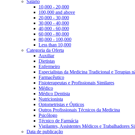
Salário
10,000 - 20,000
100,000 and above
20,000 - 30,000
30,000 - 40,000
40,000 - 60,000
60,000 - 80,000
80,000 - 100,000
Less than 10,000
Categoria da Oferta
Auxiliar
Dietistas
Enfermeiro
Especialistas da Medicina Tradicional e Terapias 
Farmacêutico
Fisioterapeutas e Profissionais Similares
Médico
Médico Dentista
Nutricionista
Optometristas e Ópticos
Outros Profissionais Técnicos da Medicina
Psicólogo
Técnico de Farmácia
Vigilantes, Assistentes Médicos e Trabalhadores Si
Data de publicação