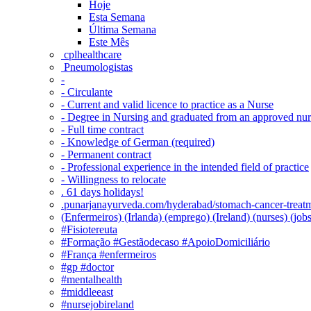
Hoje
Esta Semana
Última Semana
Este Mês
‎ cplhealthcare‬
Pneumologistas
-
- Circulante
- Current and valid licence to practice as a Nurse
- Degree in Nursing and graduated from an approved nu
- Full time contract
- Knowledge of German (required)
- Permanent contract
- Professional experience in the intended field of practice
- Willingness to relocate
. 61 days holidays!
.punarjanayurveda.com/hyderabad/stomach-cancer-treatm
(Enfermeiros) (Irlanda) (emprego) (Ireland) (nurses) (jo
#Fisiotereuta
#Formação #Gestãodecaso #ApoioDomiciliário
#França #enfermeiros
#gp #doctor
#mentalhealth
#middleeast
#nursejobireland