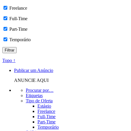
Freelance
Full-Time
Part-Time
Temporário
Topo ↑
Publicar um Anúncio
ANUNCIE AQUI
Procurar por…
Etiquetas
Tipo de Oferta
Estágio
Freelance
Full-Time
Part-Time
Temporário