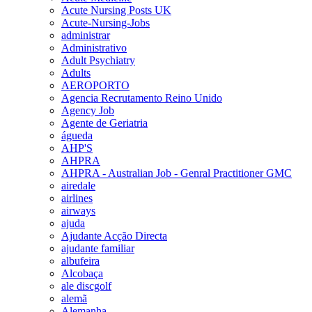
Acute Nursing Posts UK
Acute-Nursing-Jobs
administrar
Administrativo
Adult Psychiatry
Adults
AEROPORTO
Agencia Recrutamento Reino Unido
Agency Job
Agente de Geriatria
águeda
AHP'S
AHPRA
AHPRA - Australian Job - Genral Practitioner GMC
airedale
airlines
airways
ajuda
Ajudante Acção Directa
ajudante familiar
albufeira
Alcobaça
ale discgolf
alemã
Alemanha