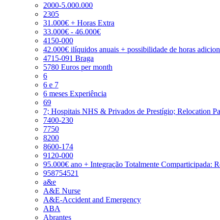
2000-5.000.000
2305
31.000€ + Horas Extra
33.000€ - 46.000€
4150-000
42.000€ ilíquidos anuais + possibilidade de horas adicio
4715-091 Braga
5780 Euros per month
6
6 e 7
6 meses Experiência
69
7; Hospitais NHS & Privados de Prestígio; Relocation P
7400-230
7750
8200
8600-174
9120-000
95.000€ ano + Integração Totalmente Comparticipada: 
958754521
a&e
A&E Nurse
A&E-Accident and Emergency
ABA
Abrantes