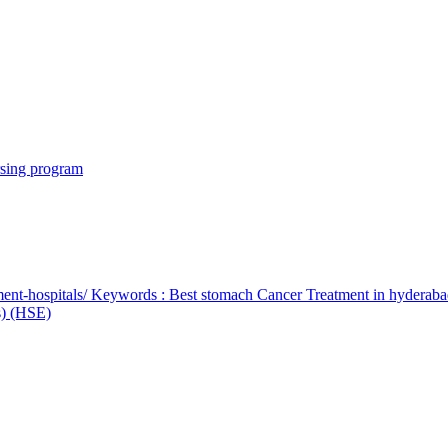
rsing program
ent-hospitals/ Keywords : Best stomach Cancer Treatment in hyderab
bs) (HSE)