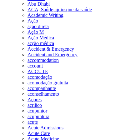
Abu Dhabi
ACA; Saúde; quiosque da saúde
Academic Writing
Ação
ação direta
Ação M
Ação Médica
acção médica
Accident & Emergency
Accident and Emergency
accommodation
account
ACCUTE
acomodação
acomodação gratuita
acompanhante
aconselhamento
Açores
acrilico
acupuntor
acupuntura
acute
Acute Admissions
Acute Care
Acute Medicine