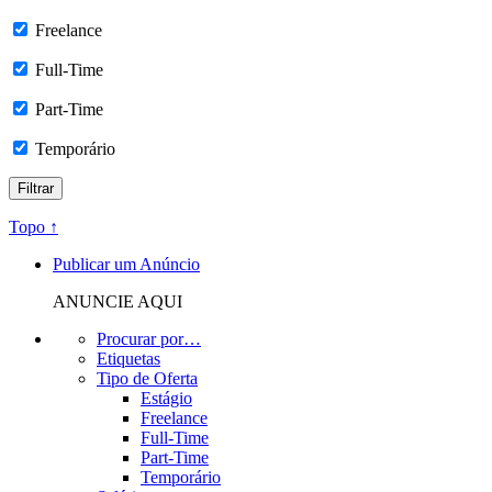
Freelance
Full-Time
Part-Time
Temporário
Topo ↑
Publicar um Anúncio
ANUNCIE AQUI
Procurar por…
Etiquetas
Tipo de Oferta
Estágio
Freelance
Full-Time
Part-Time
Temporário