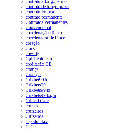
contrato a longo termo
contrato de longo prazo
contrato França
contrato permanente
Contratos Permanentes
Convencional
coordenação clínica
coordenador de bloco
coração
Cork
cowhig
Cpl Healthcare
creditação OE
criança
Crianças
Crikbet99 id
Crikbets99
Crikbets99 id
Crikbets99 login
Critical Care
cruises
cruizeiros
Cruzeiros
cryodon taxi
CT