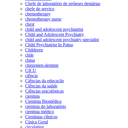
Chefe de laboratório de próteses dentárias
chefe de serviço
chemotherapy
chemotherapy nurse
chest
child and adolescent psychiatrist
Child and Adolescent Psychiatry
child and adolescent psychiatry specialist
Child Psychiatrist In Patna
Childreen
chile
china
chirurgien-dentiste
CICU
ciência
Ciências da educação
Ciências da saúde
Ciências psicológicas
cientista
Cientista Biomédica
cientista do laboratório
cientista médico
Cientistas clínicos
Cínica Geral
circulating