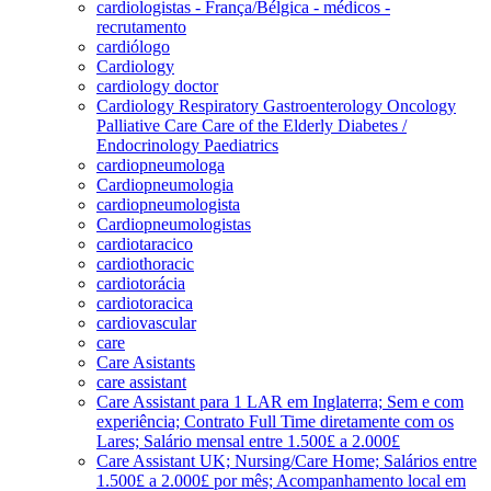
cardiologistas - França/Bélgica - médicos -
recrutamento
cardiólogo
Cardiology
cardiology doctor
Cardiology Respiratory Gastroenterology Oncology
Palliative Care Care of the Elderly Diabetes /
Endocrinology Paediatrics
cardiopneumologa
Cardiopneumologia
cardiopneumologista
Cardiopneumologistas
cardiotaracico
cardiothoracic
cardiotorácia
cardiotoracica
cardiovascular
care
Care Asistants
care assistant
Care Assistant para 1 LAR em Inglaterra; Sem e com
experiência; Contrato Full Time diretamente com os
Lares; Salário mensal entre 1.500£ a 2.000£
Care Assistant UK; Nursing/Care Home; Salários entre
1.500£ a 2.000£ por mês; Acompanhamento local em