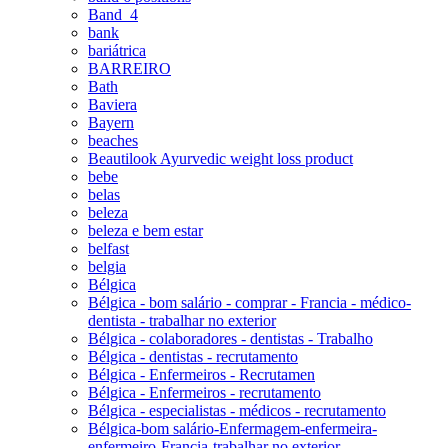
Band_4
bank
bariátrica
BARREIRO
Bath
Baviera
Bayern
beaches
Beautilook Ayurvedic weight loss product
bebe
belas
beleza
beleza e bem estar
belfast
belgia
Bélgica
Bélgica - bom salário - comprar - Francia - médico-
dentista - trabalhar no exterior
Bélgica - colaboradores - dentistas - Trabalho
Bélgica - dentistas - recrutamento
Bélgica - Enfermeiros - Recrutamen
Bélgica - Enfermeiros - recrutamento
Bélgica - especialistas - médicos - recrutamento
Bélgica-bom salário-Enfermagem-enfermeira-
enfermeiro-Francia-trabalhar no exterior