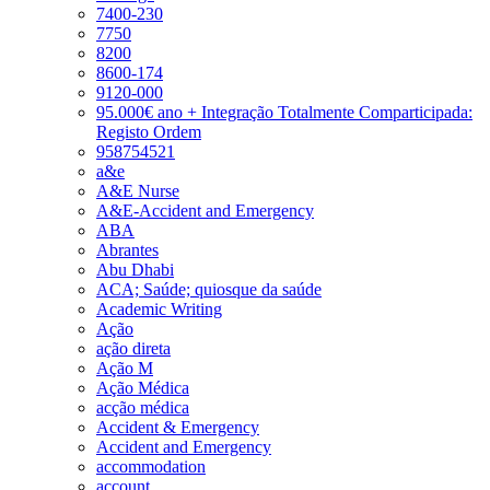
7400-230
7750
8200
8600-174
9120-000
95.000€ ano + Integração Totalmente Comparticipada:
Registo Ordem
958754521
a&e
A&E Nurse
A&E-Accident and Emergency
ABA
Abrantes
Abu Dhabi
ACA; Saúde; quiosque da saúde
Academic Writing
Ação
ação direta
Ação M
Ação Médica
acção médica
Accident & Emergency
Accident and Emergency
accommodation
account