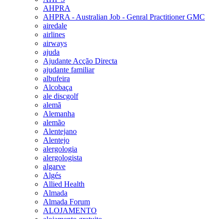
AHPRA
AHPRA - Australian Job - Genral Practitioner GMC
airedale
airlines
airways
ajuda
Ajudante Acção Directa
ajudante familiar
albufeira
Alcobaça
ale discgolf
alemã
Alemanha
alemão
Alentejano
Alentejo
alergologia
alergologista
algarve
Algés
Allied Health
Almada
Almada Forum
ALOJAMENTO