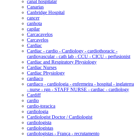
canal hospitalar
Canarias
Canbridge Hospital
cancer
canhota
capilar
Carcacavelos
Carcavelos
Cardiac
Cardiac - cardio - Cardiology - cardiothoracic -
cardiovascular - cath lab - CCU - CICU - perfusionist
Cardiac and Respiratory Physiology
Cardiac Nurses
Cardiac Physiology
cardiaco
cardiaco - cardiologia - enfermeira - hospital - inglaterra
- nurse - rgn - STAFF NURSE - cardiac - cardiology
Cardiff
cardio
cardio-toracica
cardiologia
Cardiologist Doctor / Cardiologist
cardiologista
cardiologistas
cardiologistas - França - recrutamento