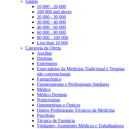
Salário
10,000 - 20,000
100,000 and above
20,000 - 30,000
30,000 - 40,000
40,000 - 60,000
60,000 - 80,000
80,000 - 100,000
Less than 10,000
Categoria da Oferta
Auxiliar
Dietistas
Enfermeiro
Especialistas da Medicina Tradicional e Terapias
não convencionais
Farmacêutico
Fisioterapeutas e Profissionais Similares
Médico
Médico Dentista
Nutricionista
Optometristas e Ópticos
Outros Profissionais Técnicos da Medicina
Psicólogo
Técnico de Farmácia
Vigilantes, Assistentes Médicos e Trabalhadores