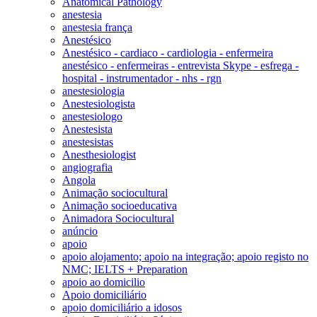
Anatomical Pathology
anestesia
anestesia frança
Anestésico
Anestésico - cardiaco - cardiologia - enfermeira
anestésico - enfermeiras - entrevista Skype - esfrega -
hospital - instrumentador - nhs - rgn
anestesiologia
Anestesiologista
anestesiologo
Anestesista
anestesistas
Anesthesiologist
angiografia
Angola
Animação sociocultural
Animação socioeducativa
Animadora Sociocultural
anúncio
apoio
apoio alojamento; apoio na integração; apoio registo no
NMC; IELTS + Preparation
apoio ao domicilio
Apoio domiciliário
apoio domiciliário a idosos