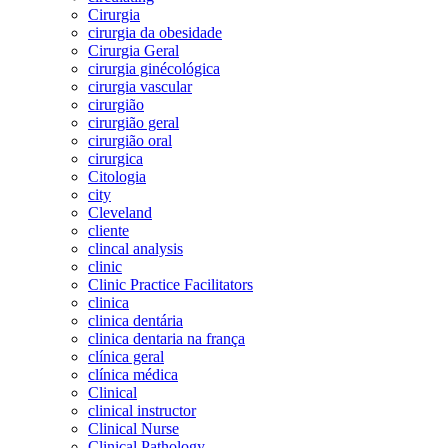
Cirurgia
cirurgia da obesidade
Cirurgia Geral
cirurgia ginécológica
cirurgia vascular
cirurgião
cirurgião geral
cirurgião oral
cirurgica
Citologia
city
Cleveland
cliente
clincal analysis
clinic
Clinic Practice Facilitators
clinica
clinica dentária
clinica dentaria na frança
clínica geral
clínica médica
Clinical
clinical instructor
Clinical Nurse
Clinical Pathology