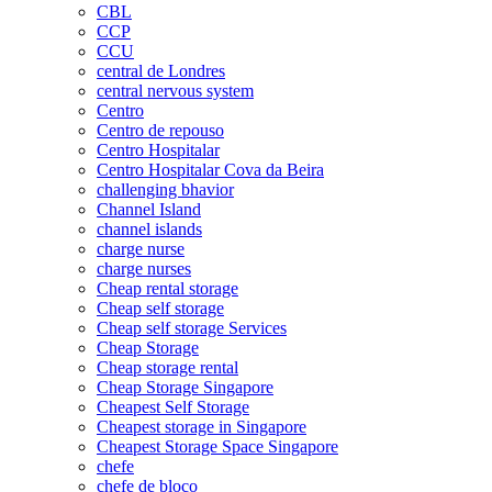
CBL
CCP
CCU
central de Londres
central nervous system
Centro
Centro de repouso
Centro Hospitalar
Centro Hospitalar Cova da Beira
challenging bhavior
Channel Island
channel islands
charge nurse
charge nurses
Cheap rental storage
Cheap self storage
Cheap self storage Services
Cheap Storage
Cheap storage rental
Cheap Storage Singapore
Cheapest Self Storage
Cheapest storage in Singapore
Cheapest Storage Space Singapore
chefe
chefe de bloco