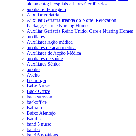
alojamento; Hospitais e Lares Certificados
auxiliar enfermagem
Auxiliar geriatria
Auxiliar Geriatria Irlanda do Norte; Relocation
Package; Care e Nursing Homes
Auxiliar Geriatria Reino Unido; Care e Nursing Homes
auxiliares
Auxiliares Ação médica
auxiliares de ação médica
Auxiliares de Acção Médica
auxiliares de saúde
Auxiliares Sénior
auxilio
Aveiro
B cirurgia
Baby Nurse
Back Office
back surgeon
backoffice
Bahrain
Baixo Alentejo
Band 5
band 5 nurse
band 6
band 6 positions