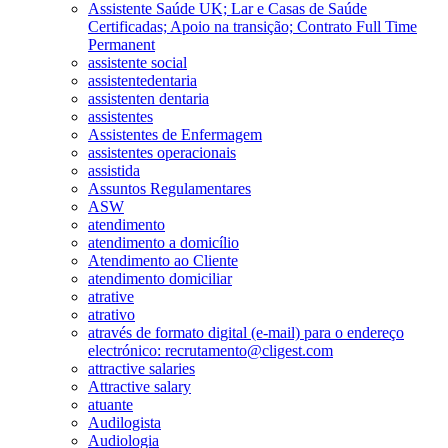
Assistente Saúde UK; Lar e Casas de Saúde
Certificadas; Apoio na transição; Contrato Full Time
Permanent
assistente social
assistentedentaria
assistenten dentaria
assistentes
Assistentes de Enfermagem
assistentes operacionais
assistida
Assuntos Regulamentares
ASW
atendimento
atendimento a domicílio
Atendimento ao Cliente
atendimento domiciliar
atrative
atrativo
através de formato digital (e-mail) para o endereço
electrónico: recrutamento@cligest.com
attractive salaries
Attractive salary
atuante
Audilogista
Audiologia