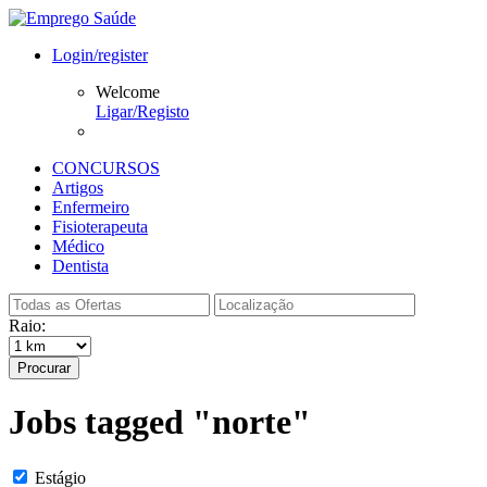
Login/register
Welcome
Ligar/Registo
CONCURSOS
Artigos
Enfermeiro
Fisioterapeuta
Médico
Dentista
Raio:
Procurar
Jobs tagged "norte"
Estágio