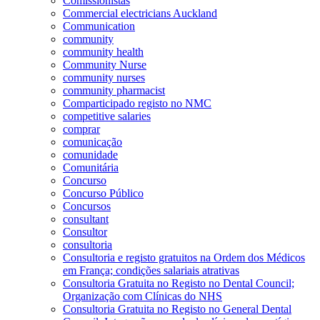
Comissionistas
Commercial electricians Auckland
Communication
community
community health
Community Nurse
community nurses
community pharmacist
Comparticipado registo no NMC
competitive salaries
comprar
comunicação
comunidade
Comunitária
Concurso
Concurso Público
Concursos
consultant
Consultor
consultoria
Consultoria e registo gratuitos na Ordem dos Médicos
em França; condições salariais atrativas
Consultoria Gratuita no Registo no Dental Council;
Organização com Clínicas do NHS
Consultoria Gratuita no Registo no General Dental