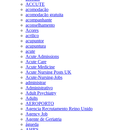
ACCUTE
acomodação
acomodação gratuita
acompanhante
aconselhamento
Açores
acrilico
acupuntor
acupuntura
acute
Acute Admissions
Acute Care
Acute Medicine
Acute Nursing Posts UK
Acute-Nursing-Jobs
administrar
Administrativo
Adult Psychiatry
Adults
AEROPORTO
Agencia Recrutamento Reino Unido
Agency Job
Agente de Geriatria
águeda
AHP'S