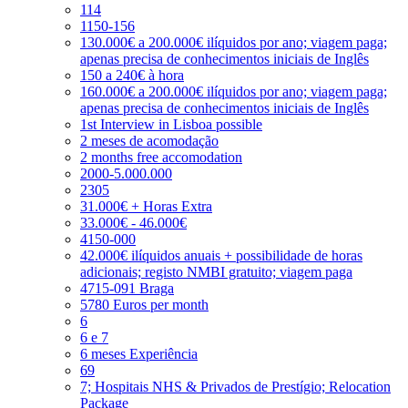
114
1150-156
130.000€ a 200.000€ ilíquidos por ano; viagem paga;
apenas precisa de conhecimentos iniciais de Inglês
150 a 240€ à hora
160.000€ a 200.000€ ilíquidos por ano; viagem paga;
apenas precisa de conhecimentos iniciais de Inglês
1st Interview in Lisboa possible
2 meses de acomodação
2 months free accomodation
2000-5.000.000
2305
31.000€ + Horas Extra
33.000€ - 46.000€
4150-000
42.000€ ilíquidos anuais + possibilidade de horas
adicionais; registo NMBI gratuito; viagem paga
4715-091 Braga
5780 Euros per month
6
6 e 7
6 meses Experiência
69
7; Hospitais NHS & Privados de Prestígio; Relocation
Package