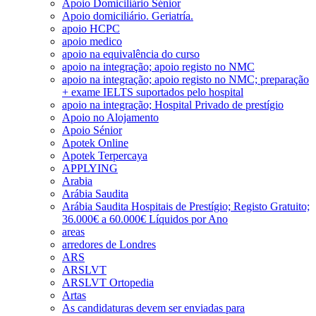
Apoio Domiciliário Sénior
Apoio domiciliário. Geriatría.
apoio HCPC
apoio medico
apoio na equivalência do curso
apoio na integração; apoio registo no NMC
apoio na integração; apoio registo no NMC; preparação
+ exame IELTS suportados pelo hospital
apoio na integração; Hospital Privado de prestígio
Apoio no Alojamento
Apoio Sénior
Apotek Online
Apotek Terpercaya
APPLYING
Arabia
Arábia Saudita
Arábia Saudita Hospitais de Prestígio; Registo Gratuito;
36.000€ a 60.000€ Líquidos por Ano
areas
arredores de Londres
ARS
ARSLVT
ARSLVT Ortopedia
Artas
As candidaturas devem ser enviadas para