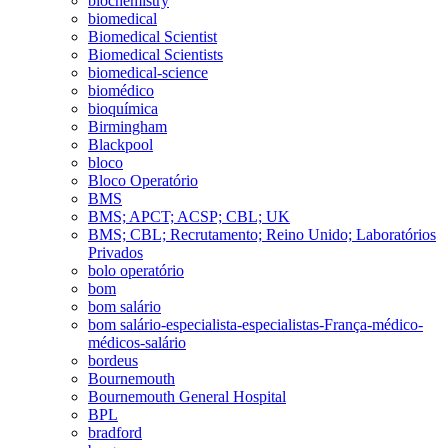
biochemistry
biomedical
Biomedical Scientist
Biomedical Scientists
biomedical-science
biomédico
bioquímica
Birmingham
Blackpool
bloco
Bloco Operatório
BMS
BMS; APCT; ACSP; CBL; UK
BMS; CBL; Recrutamento; Reino Unido; Laboratórios
Privados
bolo operatório
bom
bom salário
bom salário-especialista-especialistas-França-médico-
médicos-salário
bordeus
Bournemouth
Bournemouth General Hospital
BPL
bradford