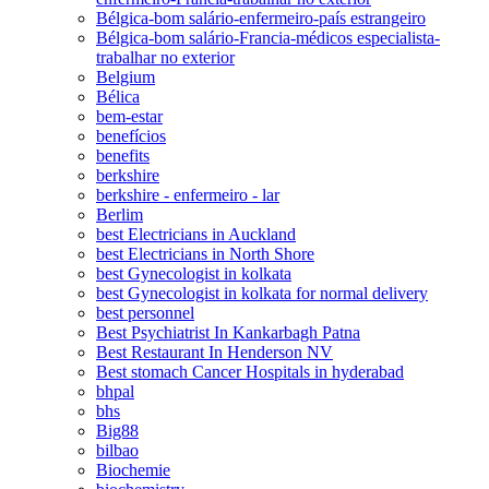
Bélgica-bom salário-enfermeiro-país estrangeiro
Bélgica-bom salário-Francia-médicos especialista-
trabalhar no exterior
Belgium
Bélica
bem-estar
benefícios
benefits
berkshire
berkshire - enfermeiro - lar
Berlim
best Electricians in Auckland
best Electricians in North Shore
best Gynecologist in kolkata
best Gynecologist in kolkata for normal delivery
best personnel
Best Psychiatrist In Kankarbagh Patna
Best Restaurant In Henderson NV
Best stomach Cancer Hospitals in hyderabad
bhpal
bhs
Big88
bilbao
Biochemie