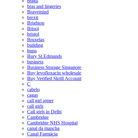
braga
bras and lingeries
Bravemind
brexit
Brighton
Brisol
bristol
Bruxelas
building
bupa
Bury St.Edmunds
business
Business Storage Singapore
Buy levofloxacin wholesale
Buy Verified Skrill Account
C
cabelo
cagas
call girl ajmer
call girls
Call girls in Delhi
Cambridge
Cambridge NHS Hospital
canal da mancha
Canal Farmácia