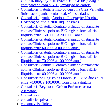
Council; Integração em rede de clínicas de prestígio
com parceria com o NHS; evolução na carreia
Consultoria gratuita registo do curso na Cruz Vermelha
Suíça; acompanhamento local; várias cidades
Consultoria gratuita; Apoio na Integração; Hospital
Holanda; Salário 3.700€ Ilíquidos/mês
Consultoria Gratuita; Contrato assinado diretamente
com as Clínicas; apoio no BIG registration; salário
Ilíquido entre 150.000€ a 200.000€ anual
Consultoria Gratuita; Contrato assinado diretamente
com as Clínicas; apoio no BIG registration; salário
Ilíquido entre 60.000€ a 80.000€ anual
Consultoria Gratuita; Contrato assinado diretamente
com as Clínicas; apoio no BIG registration; salário
Ilíquido entre 70.000€ a 100.000€ anual
Consultoria Gratuita; Contrato assinado diretamente
com as Clínicas; apoio no BIG registration; salário
Ilíquido entre 80.000€ a 100.000€ anual
Consultoria no Registo na Ordem (BIG); Salário anual
entre 70.000€ a 100.000€; Consultoria gratuita
Consultoria Registo na Ordem Enfermeiros na
Alemanha
Consultorio
consultorios privados
consumiveis clínicos