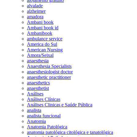
alojamento gratuito
alvalade
alzheimer
amadora
Ambani book
Ambani book id
Ambanibook
ambulance service
America do Sul
American Nursing
Amora/Seixal
anaesthesia
Anaesthesia Specialists
anaesthesiologist doctor
anaesthetic practitioner
anaesthetics
anaesthetist
Análises
Análises Clínicas
Análises Clinicas e Saúde Pública
analista
analista funcional
Anatomia
Anatomia Patológica
anatomia patológica citológica e tanatológica