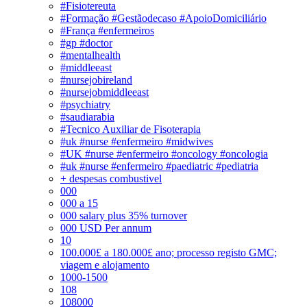
#Fisiotereuta
#Formação #Gestãodecaso #ApoioDomiciliário
#França #enfermeiros
#gp #doctor
#mentalhealth
#middleeast
#nursejobireland
#nursejobmiddleeast
#psychiatry
#saudiarabia
#Tecnico Auxiliar de Fisoterapia
#uk #nurse #enfermeiro #midwives
#UK #nurse #enfermeiro #oncology #oncologia
#uk #nurse #enfermeiro #paediatric #pediatria
+ despesas combustivel
000
000 a 15
000 salary plus 35% turnover
000 USD Per annum
10
100.000£ a 180.000£ ano; processo registo GMC;
viagem e alojamento
1000-1500
108
108000