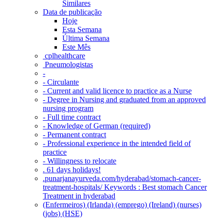
Similares
Data de publicação
Hoje
Esta Semana
Última Semana
Este Mês
‎ cplhealthcare‬
Pneumologistas
-
- Circulante
- Current and valid licence to practice as a Nurse
- Degree in Nursing and graduated from an approved
nursing program
- Full time contract
- Knowledge of German (required)
- Permanent contract
- Professional experience in the intended field of
practice
- Willingness to relocate
. 61 days holidays!
.punarjanayurveda.com/hyderabad/stomach-cancer-
treatment-hospitals/ Keywords : Best stomach Cancer
Treatment in hyderabad
(Enfermeiros) (Irlanda) (emprego) (Ireland) (nurses)
(jobs) (HSE)