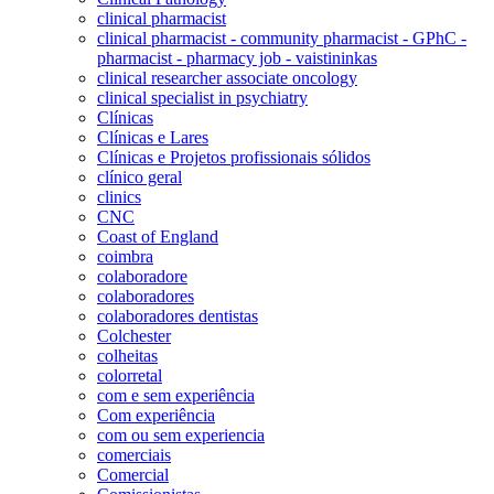
clinical pharmacist
clinical pharmacist - community pharmacist - GPhC -
pharmacist - pharmacy job - vaistininkas
clinical researcher associate oncology
clinical specialist in psychiatry
Clínicas
Clínicas e Lares
Clínicas e Projetos profissionais sólidos
clínico geral
clinics
CNC
Coast of England
coimbra
colaboradore
colaboradores
colaboradores dentistas
Colchester
colheitas
colorretal
com e sem experiência
Com experiência
com ou sem experiencia
comerciais
Comercial