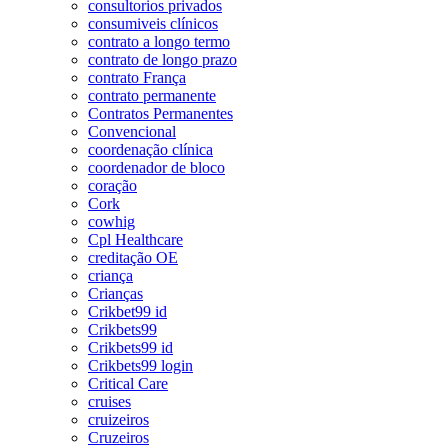
consultorios privados
consumiveis clínicos
contrato a longo termo
contrato de longo prazo
contrato França
contrato permanente
Contratos Permanentes
Convencional
coordenação clínica
coordenador de bloco
coração
Cork
cowhig
Cpl Healthcare
creditação OE
criança
Crianças
Crikbet99 id
Crikbets99
Crikbets99 id
Crikbets99 login
Critical Care
cruises
cruizeiros
Cruzeiros