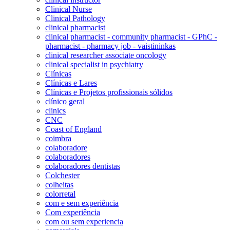
Clinical Nurse
Clinical Pathology
clinical pharmacist
clinical pharmacist - community pharmacist - GPhC -
pharmacist - pharmacy job - vaistininkas
clinical researcher associate oncology
clinical specialist in psychiatry
Clínicas
Clínicas e Lares
Clínicas e Projetos profissionais sólidos
clínico geral
clinics
CNC
Coast of England
coimbra
colaboradore
colaboradores
colaboradores dentistas
Colchester
colheitas
colorretal
com e sem experiência
Com experiência
com ou sem experiencia