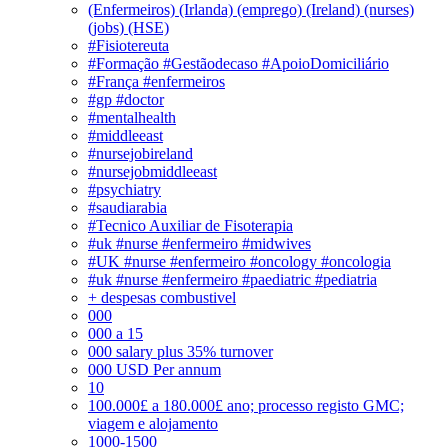
(Enfermeiros) (Irlanda) (emprego) (Ireland) (nurses)
(jobs) (HSE)
#Fisiotereuta
#Formação #Gestãodecaso #ApoioDomiciliário
#França #enfermeiros
#gp #doctor
#mentalhealth
#middleeast
#nursejobireland
#nursejobmiddleeast
#psychiatry
#saudiarabia
#Tecnico Auxiliar de Fisoterapia
#uk #nurse #enfermeiro #midwives
#UK #nurse #enfermeiro #oncology #oncologia
#uk #nurse #enfermeiro #paediatric #pediatria
+ despesas combustivel
000
000 a 15
000 salary plus 35% turnover
000 USD Per annum
10
100.000£ a 180.000£ ano; processo registo GMC;
viagem e alojamento
1000-1500