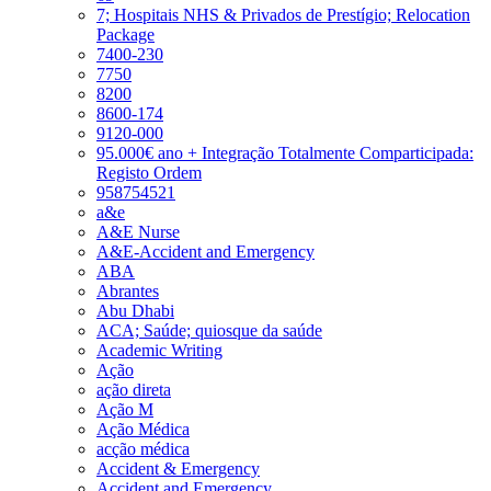
7; Hospitais NHS & Privados de Prestígio; Relocation
Package
7400-230
7750
8200
8600-174
9120-000
95.000€ ano + Integração Totalmente Comparticipada:
Registo Ordem
958754521
a&e
A&E Nurse
A&E-Accident and Emergency
ABA
Abrantes
Abu Dhabi
ACA; Saúde; quiosque da saúde
Academic Writing
Ação
ação direta
Ação M
Ação Médica
acção médica
Accident & Emergency
Accident and Emergency