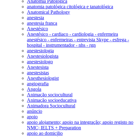
Anatomia Patológica
anatomia patológica citológica e tanatológica
Anatomical Pathology
anestesia
anestesia frança
Anestésico
Anestésico - cardiaco - cardiologia - enfermeira
anestésico - enfermeiras - entrevista Skype - esfrega -
hospital - instrumentador - nhs - rgn
anestesiologia
Anestesiologista
anestesiologo
Anestesista
anestesistas
Anesthesiologist
angiografia
Angola
Animação sociocultural
Animação socioeducativa
Animadora Sociocultural
anúncio
apoio
apoio alojamento; apoio na integração; apoio registo no
NMC; IELTS + Preparation
apoio ao domicilio