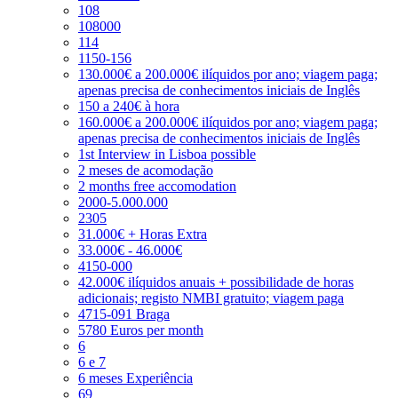
108
108000
114
1150-156
130.000€ a 200.000€ ilíquidos por ano; viagem paga;
apenas precisa de conhecimentos iniciais de Inglês
150 a 240€ à hora
160.000€ a 200.000€ ilíquidos por ano; viagem paga;
apenas precisa de conhecimentos iniciais de Inglês
1st Interview in Lisboa possible
2 meses de acomodação
2 months free accomodation
2000-5.000.000
2305
31.000€ + Horas Extra
33.000€ - 46.000€
4150-000
42.000€ ilíquidos anuais + possibilidade de horas
adicionais; registo NMBI gratuito; viagem paga
4715-091 Braga
5780 Euros per month
6
6 e 7
6 meses Experiência
69