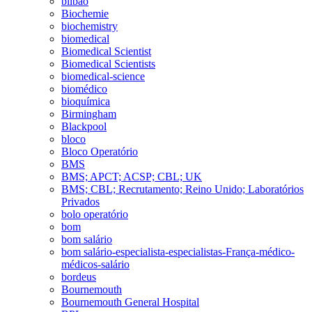
bilbao
Biochemie
biochemistry
biomedical
Biomedical Scientist
Biomedical Scientists
biomedical-science
biomédico
bioquímica
Birmingham
Blackpool
bloco
Bloco Operatório
BMS
BMS; APCT; ACSP; CBL; UK
BMS; CBL; Recrutamento; Reino Unido; Laboratórios
Privados
bolo operatório
bom
bom salário
bom salário-especialista-especialistas-França-médico-
médicos-salário
bordeus
Bournemouth
Bournemouth General Hospital