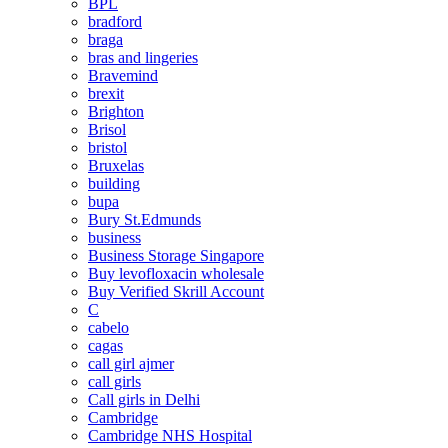
BPL
bradford
braga
bras and lingeries
Bravemind
brexit
Brighton
Brisol
bristol
Bruxelas
building
bupa
Bury St.Edmunds
business
Business Storage Singapore
Buy levofloxacin wholesale
Buy Verified Skrill Account
C
cabelo
cagas
call girl ajmer
call girls
Call girls in Delhi
Cambridge
Cambridge NHS Hospital