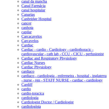
canal da mancha
Canal Farmácia
canal hospitalar
Canarias
Canbridge Hospital
cancer
canhota
capilar
Carcacavelos
Carcavelos
Cardiac
Cardiac - cardio - Cardiology - cardiothoracic -
cardiovascular - cath lab - CCU - CICU - perfusionist
Cardiac and Respiratory Physiology
Cardiac Nurses
Cardiac Physiology
cardiaco
cardiaco - cardiologia - enfermeira - hospital - inglaterra
- nurse - rgn - STAFF NURSE - cardiac - cardiology
Cardiff
cardio
cardio-toracica
cardiologia
Cardiologist Doctor / Cardiologist
cardiologista