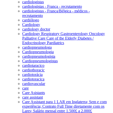
cardiologistas
cardiologistas - França - recrutamento
cardiologistas - França/Bélgica - médicos -
recrutamento
cardiólogo
Cardiology
cardiology doctor
Cardiology Respiratory Gastroenterology Oncology
Palliative Care Care of the Elderly Diabetes /
Endocrinology Paediatrics
cardiopneumologa
Cardiopneumologia
cardiopneumologista
Cardiopneumologistas
cardiotaracico
cardiothoracic
cardiotorácia
cardiotoracica
cardiovascular
care
Care Asistants
care assistant
Care Assistant para 1 LAR em Inglaterra; Sem e com
experiência; Contrato Full Time diretamente com os
Lares; Salário mensal entre 1.500£ a 2.000£