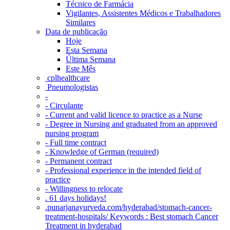
Técnico de Farmácia
Vigilantes, Assistentes Médicos e Trabalhadores
Similares
Data de publicação
Hoje
Esta Semana
Última Semana
Este Mês
‎ cplhealthcare‬
Pneumologistas
-
- Circulante
- Current and valid licence to practice as a Nurse
- Degree in Nursing and graduated from an approved
nursing program
- Full time contract
- Knowledge of German (required)
- Permanent contract
- Professional experience in the intended field of
practice
- Willingness to relocate
. 61 days holidays!
.punarjanayurveda.com/hyderabad/stomach-cancer-
treatment-hospitals/ Keywords : Best stomach Cancer
Treatment in hyderabad