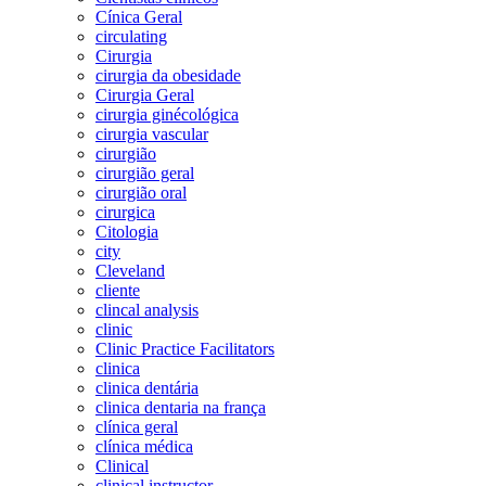
Cínica Geral
circulating
Cirurgia
cirurgia da obesidade
Cirurgia Geral
cirurgia ginécológica
cirurgia vascular
cirurgião
cirurgião geral
cirurgião oral
cirurgica
Citologia
city
Cleveland
cliente
clincal analysis
clinic
Clinic Practice Facilitators
clinica
clinica dentária
clinica dentaria na frança
clínica geral
clínica médica
Clinical
clinical instructor