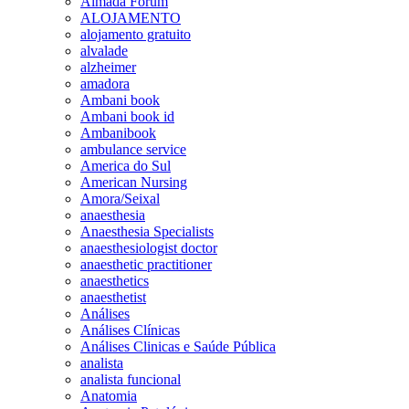
Almada Forum
ALOJAMENTO
alojamento gratuito
alvalade
alzheimer
amadora
Ambani book
Ambani book id
Ambanibook
ambulance service
America do Sul
American Nursing
Amora/Seixal
anaesthesia
Anaesthesia Specialists
anaesthesiologist doctor
anaesthetic practitioner
anaesthetics
anaesthetist
Análises
Análises Clínicas
Análises Clinicas e Saúde Pública
analista
analista funcional
Anatomia