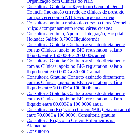
Organização com Clínicas do NHS
Consultoria Gratuita no Registo no General Dental
Council; Integração em rede de clínicas de prestígio
com parceria com o NHS; evolução na carreia
Consultoria gratuita registo do curso na Cruz Vermelha
Suíça; acompanhamento local; várias cidades
Consultoria gratuita; Apoio na Integração; Hospital
Holanda; Salário 3.700€ Ilíquidos/mês
Consultoria Gratuita; Contrato assinado diretamente
com as Clínicas; apoio no BIG registration; salário
Ilíquido entre 150.000€ a 200.000€ anual
Consultoria Gratuita; Contrato assinado diretamente
com as Clínicas; apoio no BIG registration; salário
Ilíquido entre 60.000€ a 80.000€ anual
Consultoria Gratuita; Contrato assinado diretamente
com as Clínicas; apoio no BIG registration; salário
Ilíquido entre 70.000€ a 100.000€ anual
Consultoria Gratuita; Contrato assinado diretamente
com as Clínicas; apoio no BIG registration; salário
Ilíquido entre 80.000€ a 100.000€ anual
Consultoria no Registo na Ordem (BIG); Salário anual
entre 70.000€ a 100.000€; Consultoria gratuita
Consultoria Registo na Ordem Enfermeiros na
Alemanha
Consultorio