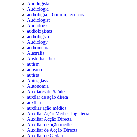
Audilogista
Audiologia
audiologia; Otorrino; técnicos
Audiologist
Audiologista
audiologistas
audiologsta
Audiology
audiometria
Austrália
Australian Job
autism
autismo
autista
Auto-glass
Autonomia
Auxiiares de Saúde
auxilar de ação direta
auxiliar
auxiliar ação médica
Auxiliar Ação Médica Inglaterra
Auxiliar Acção Directa
Auxiliar de ação médica
Auxiliar de Acção Directa
Auxiliar de Geriatria