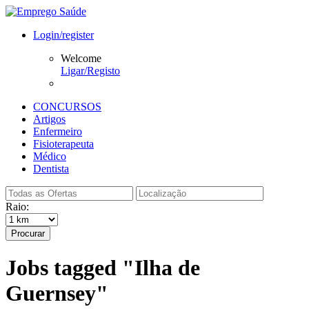
Login/register
Welcome
Ligar/Registo
CONCURSOS
Artigos
Enfermeiro
Fisioterapeuta
Médico
Dentista
Raio:
Procurar
Jobs tagged "Ilha de
Guernsey"