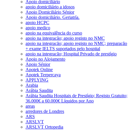
Apoio domiciliário
apoio domiciliário a idosos
Apoio Domiciliário Sénior
Apoio domiciliário. Geriatría.
apoio HCPC
apoio medico
apoio na equivalência do curso
apoio na integração; apoio registo no NMC
apoio na integração; apoio registo no NMC; preparação
+ exame IELTS suportados pelo hospital
apoio na integração; Hospital Privado de prestígio
Apoio no Alojamento
Apoio Sénior
Apotek Online
Apotek Terpercaya
APPLYING
Arabia
Arábia Saudita
Arábia Saudita Hospitais de Prestígio; Registo Gratuito;
36.000€ a 60.000€ Líquidos por Ano
areas
arredores de Londres
ARS
ARSLVT
ARSLVT Ortopedia