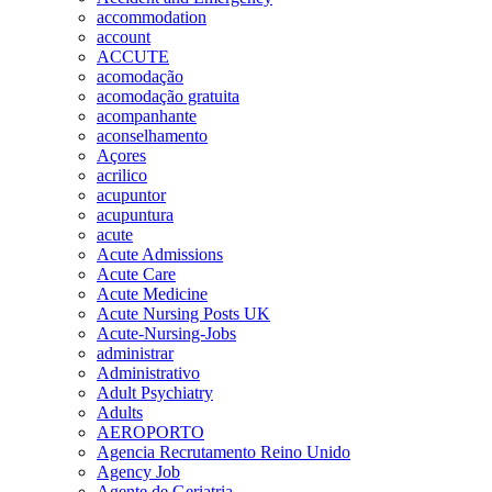
accommodation
account
ACCUTE
acomodação
acomodação gratuita
acompanhante
aconselhamento
Açores
acrilico
acupuntor
acupuntura
acute
Acute Admissions
Acute Care
Acute Medicine
Acute Nursing Posts UK
Acute-Nursing-Jobs
administrar
Administrativo
Adult Psychiatry
Adults
AEROPORTO
Agencia Recrutamento Reino Unido
Agency Job
Agente de Geriatria