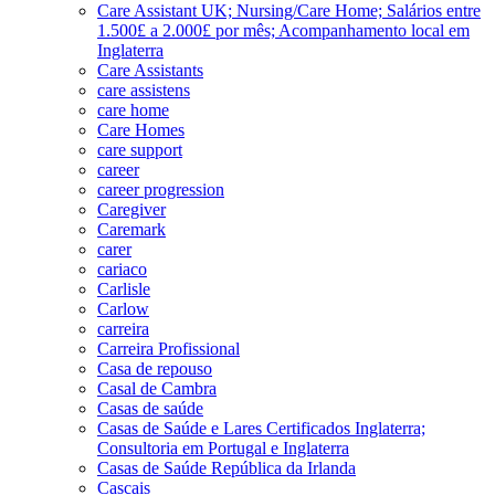
Care Assistant UK; Nursing/Care Home; Salários entre
1.500£ a 2.000£ por mês; Acompanhamento local em
Inglaterra
Care Assistants
care assistens
care home
Care Homes
care support
career
career progression
Caregiver
Caremark
carer
cariaco
Carlisle
Carlow
carreira
Carreira Profissional
Casa de repouso
Casal de Cambra
Casas de saúde
Casas de Saúde e Lares Certificados Inglaterra;
Consultoria em Portugal e Inglaterra
Casas de Saúde República da Irlanda
Cascais