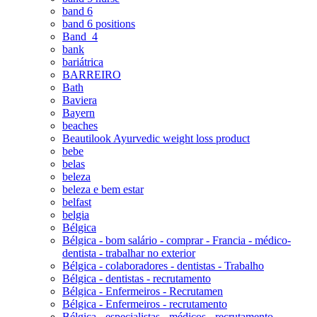
band 6
band 6 positions
Band_4
bank
bariátrica
BARREIRO
Bath
Baviera
Bayern
beaches
Beautilook Ayurvedic weight loss product
bebe
belas
beleza
beleza e bem estar
belfast
belgia
Bélgica
Bélgica - bom salário - comprar - Francia - médico-
dentista - trabalhar no exterior
Bélgica - colaboradores - dentistas - Trabalho
Bélgica - dentistas - recrutamento
Bélgica - Enfermeiros - Recrutamen
Bélgica - Enfermeiros - recrutamento
Bélgica - especialistas - médicos - recrutamento