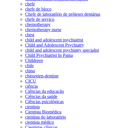
chefe
chefe de bloco
Chefe de laboratório de próteses dentárias
chefe de serviço
chemotherapy
chemotherapy nurse
chest
child and adolescent psychiatrist
Child and Adolescent Psychiatry
child and adolescent psychiatry specialist
Child Psychiatrist In Patna
Childreen
chile
china
chirurgien-dentiste
CICU
ciência
Ciências da educação
Ciências da saúde
Ciências psicológicas
cientista
Cientista Biomédica
cientista do laboratório
cientista médico
Cientistas clínicos