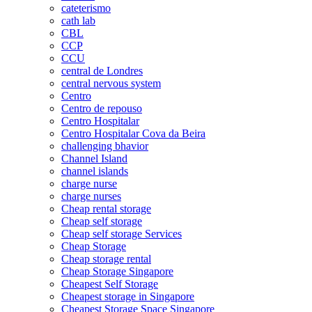
cateterismo
cath lab
CBL
CCP
CCU
central de Londres
central nervous system
Centro
Centro de repouso
Centro Hospitalar
Centro Hospitalar Cova da Beira
challenging bhavior
Channel Island
channel islands
charge nurse
charge nurses
Cheap rental storage
Cheap self storage
Cheap self storage Services
Cheap Storage
Cheap storage rental
Cheap Storage Singapore
Cheapest Self Storage
Cheapest storage in Singapore
Cheapest Storage Space Singapore