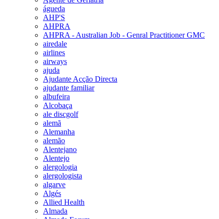
águeda
AHP'S
AHPRA
AHPRA - Australian Job - Genral Practitioner GMC
airedale
airlines
airways
ajuda
Ajudante Acção Directa
ajudante familiar
albufeira
Alcobaça
ale discgolf
alemã
Alemanha
alemão
Alentejano
Alentejo
alergologia
alergologista
algarve
Algés
Allied Health
Almada