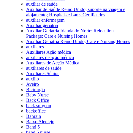
auxiliar de saúde
Auxiliar de Saúde Reino Unido; suporte na viagem e
alojamento; Hospitais e Lares Certificados
auxiliar enfermagem
Auxiliar geriatria
Auxiliar Geriatria Irlanda do Norte; Relocation
Package; Care e Nursing Homes
Auxiliar Geriatria Reino Unido; Care e Nursing Homes
auxiliares
Auxiliares Ação médica
auxiliares de ação médica
Auxiliares de Acção Médica
auxiliares de saúde
Auxiliares Sénior
auxilio
Aveiro
B cirurgia
Baby Nurse
Back Office
back surgeon
backoffice
Bahrain
Baixo Alentejo
Band 5
band 5 nurse