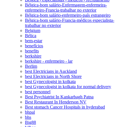
Bélgica-bom salário-Enfermagem-enfermeira-
enfermeiro-Francia-trabalhar no exterior
Bélgica-bom salário-enfermeiro-país estrangeiro
Bélgica-bom salário-Francia-médicos especialista-
trabalhar no exterior
Belgium
Bélica
bem-estar
benefícios
benefits
berkshire
berkshire - enfermeiro - lar
Berlim
best Electricians in Auckland
best Electricians in North Shore
best Gynecologist in kolkata
best Gynecologist in kolkata for normal delivery
best personnel
Best Psychiatrist In Kankarbagh Patna
Best Restaurant In Henderson NV
Best stomach Cancer Hospitals in hyderabad
bhpal
bhs
Big88