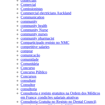
comerciais
Comercial
Comissionistas
Commercial electricians Auckland
Communication
community
community health
Community Nurse
community nurses
community pharmacist
Comparticipado registo no NMC
competitive salaries
comprar
comunicação
comunidade
Comunitária
Concurso
Concurso Público
Concursos
consultant
Consultor
consultoria
Consultoria e registo gratuitos na Ordem dos Médicos
em França; condições salariais atrativas
Consultoria Gratuita no Registo no Dental Council;