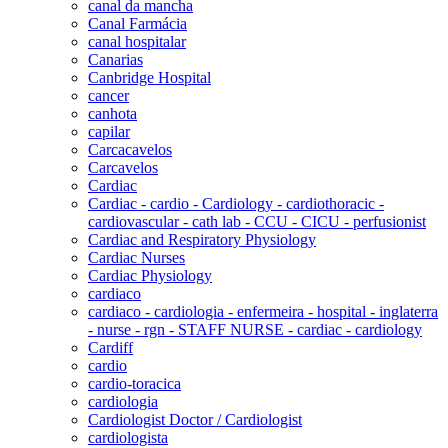
canal da mancha
Canal Farmácia
canal hospitalar
Canarias
Canbridge Hospital
cancer
canhota
capilar
Carcacavelos
Carcavelos
Cardiac
Cardiac - cardio - Cardiology - cardiothoracic -
cardiovascular - cath lab - CCU - CICU - perfusionist
Cardiac and Respiratory Physiology
Cardiac Nurses
Cardiac Physiology
cardiaco
cardiaco - cardiologia - enfermeira - hospital - inglaterra
- nurse - rgn - STAFF NURSE - cardiac - cardiology
Cardiff
cardio
cardio-toracica
cardiologia
Cardiologist Doctor / Cardiologist
cardiologista