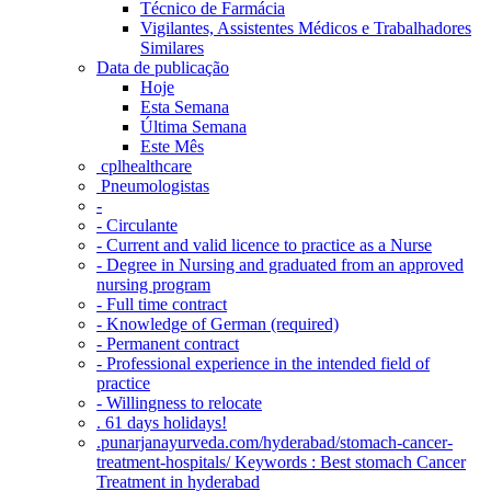
Técnico de Farmácia
Vigilantes, Assistentes Médicos e Trabalhadores
Similares
Data de publicação
Hoje
Esta Semana
Última Semana
Este Mês
‎ cplhealthcare‬
Pneumologistas
-
- Circulante
- Current and valid licence to practice as a Nurse
- Degree in Nursing and graduated from an approved
nursing program
- Full time contract
- Knowledge of German (required)
- Permanent contract
- Professional experience in the intended field of
practice
- Willingness to relocate
. 61 days holidays!
.punarjanayurveda.com/hyderabad/stomach-cancer-
treatment-hospitals/ Keywords : Best stomach Cancer
Treatment in hyderabad