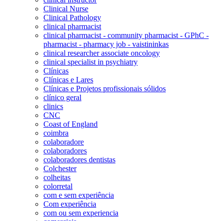
Clinical Nurse
Clinical Pathology
clinical pharmacist
clinical pharmacist - community pharmacist - GPhC -
pharmacist - pharmacy job - vaistininkas
clinical researcher associate oncology
clinical specialist in psychiatry
Clínicas
Clínicas e Lares
Clínicas e Projetos profissionais sólidos
clínico geral
clinics
CNC
Coast of England
coimbra
colaboradore
colaboradores
colaboradores dentistas
Colchester
colheitas
colorretal
com e sem experiência
Com experiência
com ou sem experiencia