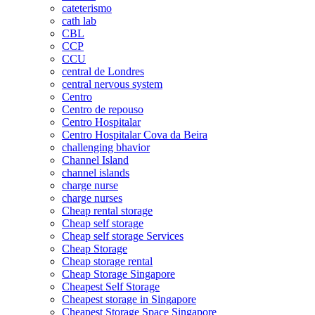
cateterismo
cath lab
CBL
CCP
CCU
central de Londres
central nervous system
Centro
Centro de repouso
Centro Hospitalar
Centro Hospitalar Cova da Beira
challenging bhavior
Channel Island
channel islands
charge nurse
charge nurses
Cheap rental storage
Cheap self storage
Cheap self storage Services
Cheap Storage
Cheap storage rental
Cheap Storage Singapore
Cheapest Self Storage
Cheapest storage in Singapore
Cheapest Storage Space Singapore