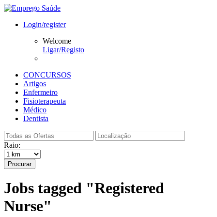
Login/register
Welcome
Ligar/Registo
CONCURSOS
Artigos
Enfermeiro
Fisioterapeuta
Médico
Dentista
Raio:
Procurar
Jobs tagged "Registered
Nurse"