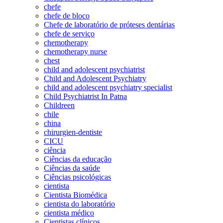
chefe
chefe de bloco
Chefe de laboratório de próteses dentárias
chefe de serviço
chemotherapy
chemotherapy nurse
chest
child and adolescent psychiatrist
Child and Adolescent Psychiatry
child and adolescent psychiatry specialist
Child Psychiatrist In Patna
Childreen
chile
china
chirurgien-dentiste
CICU
ciência
Ciências da educação
Ciências da saúde
Ciências psicológicas
cientista
Cientista Biomédica
cientista do laboratório
cientista médico
Cientistas clínicos