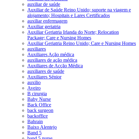
auxiliar de saúde
Auxiliar de Saúde Reino Unido; suporte na viagem e
alojamento; Hospitais e Lares Certificados
auxiliar enfermagem
Auxiliar geriatria
Auxiliar Geriatria Irlanda do Norte; Relocation
Package; Care e Nursing Homes
Auxiliar Geriatria Reino Unido; Care e Nursing Homes
auxiliares
Auxiliares Ação médica
auxiliares de ação médica
Auxiliares de Acção Médica
auxiliares de saúde
Auxiliares Sénior
auxilio
Aveiro
B cirurgia
Baby Nurse
Back Office
back surgeon
backoffice
Bahrain
Baixo Alentejo
Band 5
band 5 nurse