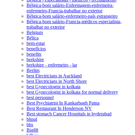
Bélgica-bom salário-Enfermagem-enfermeira-
enfermeiro-Francia-trabalhar no exterior
Bélgica-bom salário-enfermeiro-país estrangeiro
Bélgica-bom salário-Francia-médicos especialista-
trabalhar no exterior
Belgium
Bélica
bem-estar
benefícios
benefits
berkshire
berkshire - enfermeiro - lar
Berlim
best Electricians in Auckland
best Electricians in North Shore
best Gynecologist in kolkata
best Gynecologist in kolkata for normal delivery
best personnel
Best Psychiatrist In Kankarbagh Patna
Best Restaurant In Henderson NV
Best stomach Cancer Hospitals in hyderabad
bhpal
bhs
Big88