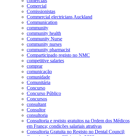
comerciais
Comercial
Comissionistas
Commercial electricians Auckland
Communication
community
community health
Community Nurse
community nurses
community pharmacist
Comparticipado registo no NMC
competitive salaries
comprar
comunicação
comunidade
Comunitária
Concurso
Concurso Público
Concursos
consultant
Consultor
consultoria
Consultoria e registo gratuitos na Ordem dos Médicos
em França; condições salariais atrativas
Consultoria Gratuita no Registo no Dental Council;