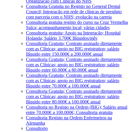
Organização com Clínicas do NHS
Consultoria Gratuita no Registo no General Dental
Council; Integração em rede de clínicas de prestígio
com parceria com o NHS; evolução na carreia
Consultoria gratuita registo do curso na Cruz Vermelha
Suíça; acompanhamento local; várias cidades
Consultoria gratuita; Apoio na Integração; Hospital
Holanda; Salário 3.700€ Ilíquidos/mês
Consultoria Gratuita; Contrato assinado diretamente
com as Clínicas; apoio no BIG registration; salário
Ilíquido entre 150.000€ a 200.000€ anual
Consultoria Gratuita; Contrato assinado diretamente
com as Clínicas; apoio no BIG registration; salário
Ilíquido entre 60.000€ a 80.000€ anual
Consultoria Gratuita; Contrato assinado diretamente
com as Clínicas; apoio no BIG registration; salário
Ilíquido entre 70.000€ a 100.000€ anual
Consultoria Gratuita; Contrato assinado diretamente
com as Clínicas; apoio no BIG registration; salário
Ilíquido entre 80.000€ a 100.000€ anual
Consultoria no Registo na Ordem (BIG); Salário anual
entre 70.000€ a 100.000€; Consultoria gratuita
Consultoria Registo na Ordem Enfermeiros na
Alemanha
Consultorio