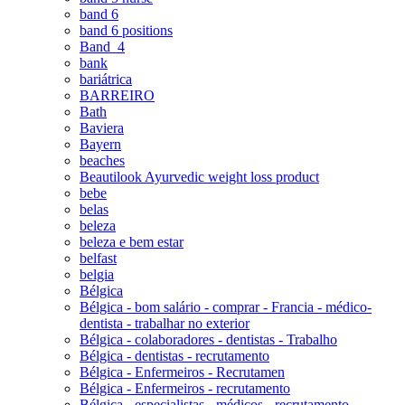
band 6
band 6 positions
Band_4
bank
bariátrica
BARREIRO
Bath
Baviera
Bayern
beaches
Beautilook Ayurvedic weight loss product
bebe
belas
beleza
beleza e bem estar
belfast
belgia
Bélgica
Bélgica - bom salário - comprar - Francia - médico-
dentista - trabalhar no exterior
Bélgica - colaboradores - dentistas - Trabalho
Bélgica - dentistas - recrutamento
Bélgica - Enfermeiros - Recrutamen
Bélgica - Enfermeiros - recrutamento
Bélgica - especialistas - médicos - recrutamento