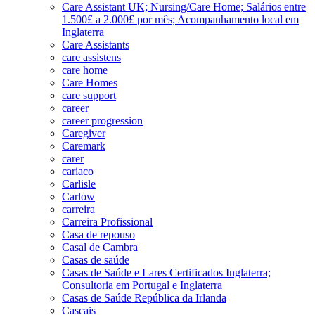
Care Assistant UK; Nursing/Care Home; Salários entre
1.500£ a 2.000£ por mês; Acompanhamento local em
Inglaterra
Care Assistants
care assistens
care home
Care Homes
care support
career
career progression
Caregiver
Caremark
carer
cariaco
Carlisle
Carlow
carreira
Carreira Profissional
Casa de repouso
Casal de Cambra
Casas de saúde
Casas de Saúde e Lares Certificados Inglaterra;
Consultoria em Portugal e Inglaterra
Casas de Saúde República da Irlanda
Cascais