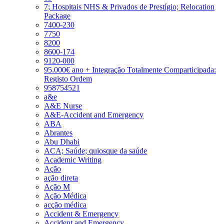
7; Hospitais NHS & Privados de Prestígio; Relocation
Package
7400-230
7750
8200
8600-174
9120-000
95.000€ ano + Integração Totalmente Comparticipada:
Registo Ordem
958754521
a&e
A&E Nurse
A&E-Accident and Emergency
ABA
Abrantes
Abu Dhabi
ACA; Saúde; quiosque da saúde
Academic Writing
Ação
ação direta
Ação M
Ação Médica
acção médica
Accident & Emergency
Accident and Emergency