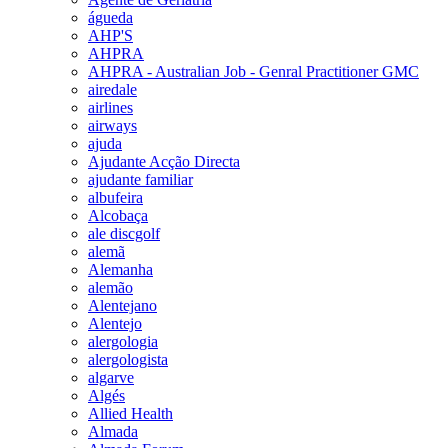
águeda
AHP'S
AHPRA
AHPRA - Australian Job - Genral Practitioner GMC
airedale
airlines
airways
ajuda
Ajudante Acção Directa
ajudante familiar
albufeira
Alcobaça
ale discgolf
alemã
Alemanha
alemão
Alentejano
Alentejo
alergologia
alergologista
algarve
Algés
Allied Health
Almada