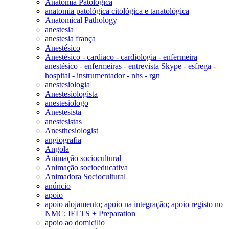
Anatomia Patológica
anatomia patológica citológica e tanatológica
Anatomical Pathology
anestesia
anestesia frança
Anestésico
Anestésico - cardiaco - cardiologia - enfermeira
anestésico - enfermeiras - entrevista Skype - esfrega -
hospital - instrumentador - nhs - rgn
anestesiologia
Anestesiologista
anestesiologo
Anestesista
anestesistas
Anesthesiologist
angiografia
Angola
Animação sociocultural
Animação socioeducativa
Animadora Sociocultural
anúncio
apoio
apoio alojamento; apoio na integração; apoio registo no
NMC; IELTS + Preparation
apoio ao domicilio