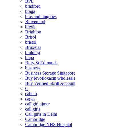
BPL
bradford
braga
bras and lingeries
Bravemind
brexit
Brighton
Brisol
bristol
Bruxelas
building
bupa
Bury St.Edmunds
business
Business Storage Singapore
Buy levofloxacin wholesale
Buy Verified Skrill Account
C
cabelo
cagas
call girl ajmer
call girls
Call girls in Delhi
Cambridge
Cambridge NHS Hospital