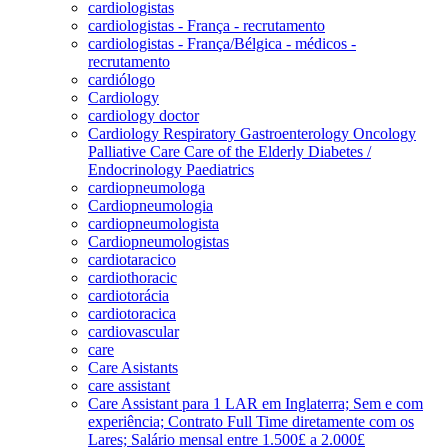
cardiologistas
cardiologistas - França - recrutamento
cardiologistas - França/Bélgica - médicos -
recrutamento
cardiólogo
Cardiology
cardiology doctor
Cardiology Respiratory Gastroenterology Oncology
Palliative Care Care of the Elderly Diabetes /
Endocrinology Paediatrics
cardiopneumologa
Cardiopneumologia
cardiopneumologista
Cardiopneumologistas
cardiotaracico
cardiothoracic
cardiotorácia
cardiotoracica
cardiovascular
care
Care Asistants
care assistant
Care Assistant para 1 LAR em Inglaterra; Sem e com
experiência; Contrato Full Time diretamente com os
Lares; Salário mensal entre 1.500£ a 2.000£