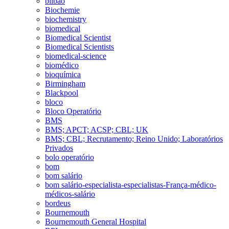
bilbao
Biochemie
biochemistry
biomedical
Biomedical Scientist
Biomedical Scientists
biomedical-science
biomédico
bioquímica
Birmingham
Blackpool
bloco
Bloco Operatório
BMS
BMS; APCT; ACSP; CBL; UK
BMS; CBL; Recrutamento; Reino Unido; Laboratórios
Privados
bolo operatório
bom
bom salário
bom salário-especialista-especialistas-França-médico-
médicos-salário
bordeus
Bournemouth
Bournemouth General Hospital