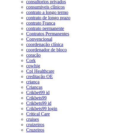
consultorios privados
consumiveis clínicos
contrato a longo termo
contrato de longo prazo
contrato França
contrato permanente
Contratos Permanentes
Convencional
coordenação clínica
coordenador de bloco
coração
Cork
cowhig
Cpl Healthcare
creditação OE
criança
Crianças
Crikbet99 id
Crikbets99
Crikbets99 id
Crikbets99 login
Critical Care
cruises
cruizeiros
Cruzeiros