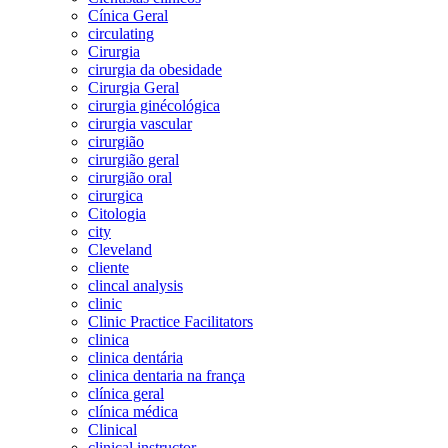
Cínica Geral
circulating
Cirurgia
cirurgia da obesidade
Cirurgia Geral
cirurgia ginécológica
cirurgia vascular
cirurgião
cirurgião geral
cirurgião oral
cirurgica
Citologia
city
Cleveland
cliente
clincal analysis
clinic
Clinic Practice Facilitators
clinica
clinica dentária
clinica dentaria na frança
clínica geral
clínica médica
Clinical
clinical instructor