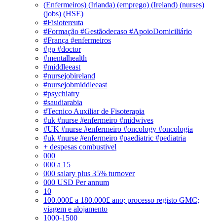
(Enfermeiros) (Irlanda) (emprego) (Ireland) (nurses)
(jobs) (HSE)
#Fisiotereuta
#Formação #Gestãodecaso #ApoioDomiciliário
#França #enfermeiros
#gp #doctor
#mentalhealth
#middleeast
#nursejobireland
#nursejobmiddleeast
#psychiatry
#saudiarabia
#Tecnico Auxiliar de Fisoterapia
#uk #nurse #enfermeiro #midwives
#UK #nurse #enfermeiro #oncology #oncologia
#uk #nurse #enfermeiro #paediatric #pediatria
+ despesas combustivel
000
000 a 15
000 salary plus 35% turnover
000 USD Per annum
10
100.000£ a 180.000£ ano; processo registo GMC;
viagem e alojamento
1000-1500