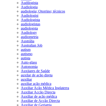
Audilogista
Audiologia
audiologia; Otorrino; técnicos
Audiologist
Audiologista
audiologistas
audiologsta
Audiology
audiometria
Austrália
Australian Job
autism
autismo
autista
Auto-glass
Autonomia
Auxiiares de Saúde
auxilar de ação direta
auxiliar
auxiliar ação médica
Auxiliar Ação Médica Inglaterra
Auxiliar Acção Directa
Auxiliar de ação médica
Auxiliar de Acção Directa
Auxiliar de Geriatria