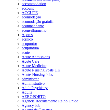
accommodation
account
ACCUTE
acomodação
acomodação gratuita
acompanhante
aconselhamento
Açores
acrilico
acupuntor
acupuntura
acute
Acute Admissions
Acute Care
Acute Medicine
Acute Nursing Posts UK
Acute-Nursing-Jobs
administrar
Administrativo
Adult Psychiatry
Adults
AEROPORTO
Agencia Recrutamento Reino Unido
Agency Job
Agente de Geriatria