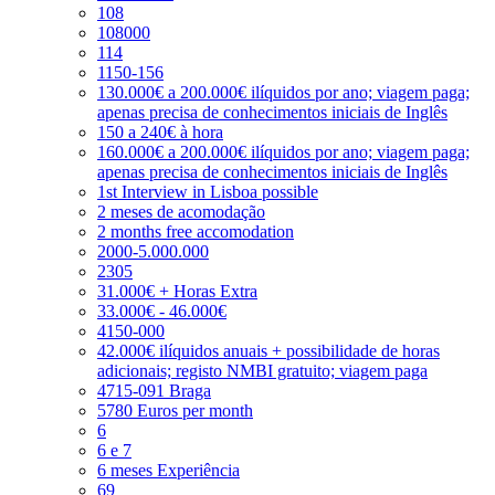
108
108000
114
1150-156
130.000€ a 200.000€ ilíquidos por ano; viagem paga;
apenas precisa de conhecimentos iniciais de Inglês
150 a 240€ à hora
160.000€ a 200.000€ ilíquidos por ano; viagem paga;
apenas precisa de conhecimentos iniciais de Inglês
1st Interview in Lisboa possible
2 meses de acomodação
2 months free accomodation
2000-5.000.000
2305
31.000€ + Horas Extra
33.000€ - 46.000€
4150-000
42.000€ ilíquidos anuais + possibilidade de horas
adicionais; registo NMBI gratuito; viagem paga
4715-091 Braga
5780 Euros per month
6
6 e 7
6 meses Experiência
69