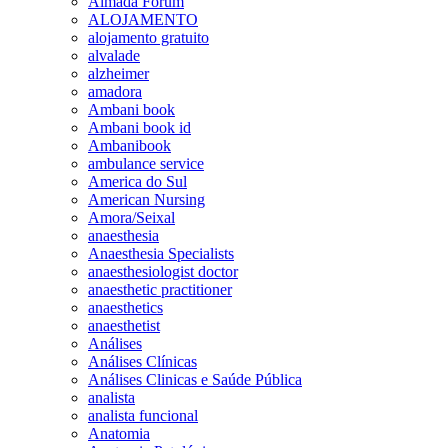
Almada Forum
ALOJAMENTO
alojamento gratuito
alvalade
alzheimer
amadora
Ambani book
Ambani book id
Ambanibook
ambulance service
America do Sul
American Nursing
Amora/Seixal
anaesthesia
Anaesthesia Specialists
anaesthesiologist doctor
anaesthetic practitioner
anaesthetics
anaesthetist
Análises
Análises Clínicas
Análises Clinicas e Saúde Pública
analista
analista funcional
Anatomia