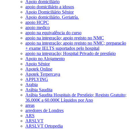
Apoio domiciliário
apoio domiciliário a idosos
Apoio Domiciliário Sénior
Apoio domiciliário. Geriatría.
apoio HCPC
apoio medico
apoio na equivalência do curso
apoio na integração; apoio registo no NMC
apoio na integração; apoio registo no NMC; preparação
+ exame IELTS suportados pelo hospital
apoio na integração; Hospital Privado de prestígio
Apoio no Alojamento
Apoio Sénior
Apotek Online
Apotek Terpercaya
APPLYING
Arabia
Arábia Saudita
Arábia Saudita Hospitais de Prestígio; Registo Gratuito;
36.000€ a 60.000€ Líquidos por Ano
areas
arredores de Londres
ARS
ARSLVT
ARSLVT Ortopedia