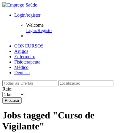
Login/register
Welcome
Ligar/Registo
CONCURSOS
Artigos
Enfermeiro
Fisioterapeuta
Médico
Dentista
Raio:
Procurar
Jobs tagged "Curso de
Vigilante"