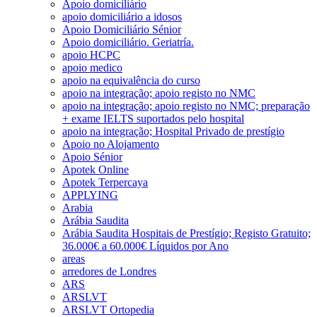
Apoio domiciliário
apoio domiciliário a idosos
Apoio Domiciliário Sénior
Apoio domiciliário. Geriatría.
apoio HCPC
apoio medico
apoio na equivalência do curso
apoio na integração; apoio registo no NMC
apoio na integração; apoio registo no NMC; preparação
+ exame IELTS suportados pelo hospital
apoio na integração; Hospital Privado de prestígio
Apoio no Alojamento
Apoio Sénior
Apotek Online
Apotek Terpercaya
APPLYING
Arabia
Arábia Saudita
Arábia Saudita Hospitais de Prestígio; Registo Gratuito;
36.000€ a 60.000€ Líquidos por Ano
areas
arredores de Londres
ARS
ARSLVT
ARSLVT Ortopedia