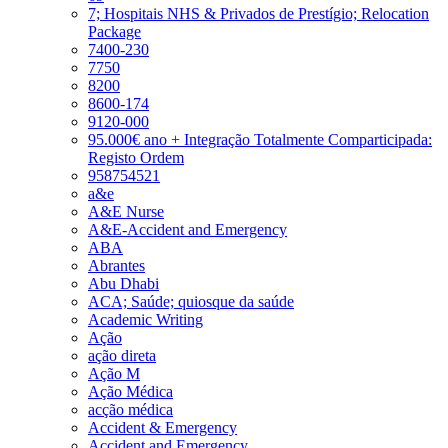
7; Hospitais NHS & Privados de Prestígio; Relocation
Package
7400-230
7750
8200
8600-174
9120-000
95.000€ ano + Integração Totalmente Comparticipada:
Registo Ordem
958754521
a&e
A&E Nurse
A&E-Accident and Emergency
ABA
Abrantes
Abu Dhabi
ACA; Saúde; quiosque da saúde
Academic Writing
Ação
ação direta
Ação M
Ação Médica
acção médica
Accident & Emergency
Accident and Emergency