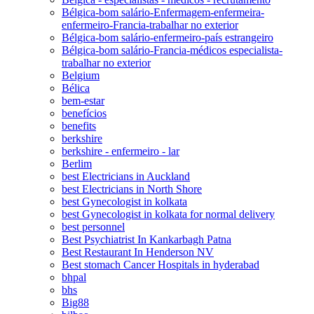
Bélgica-bom salário-Enfermagem-enfermeira-
enfermeiro-Francia-trabalhar no exterior
Bélgica-bom salário-enfermeiro-país estrangeiro
Bélgica-bom salário-Francia-médicos especialista-
trabalhar no exterior
Belgium
Bélica
bem-estar
benefícios
benefits
berkshire
berkshire - enfermeiro - lar
Berlim
best Electricians in Auckland
best Electricians in North Shore
best Gynecologist in kolkata
best Gynecologist in kolkata for normal delivery
best personnel
Best Psychiatrist In Kankarbagh Patna
Best Restaurant In Henderson NV
Best stomach Cancer Hospitals in hyderabad
bhpal
bhs
Big88