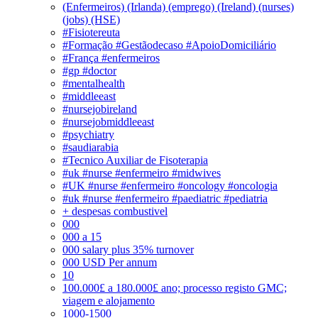
(Enfermeiros) (Irlanda) (emprego) (Ireland) (nurses)
(jobs) (HSE)
#Fisiotereuta
#Formação #Gestãodecaso #ApoioDomiciliário
#França #enfermeiros
#gp #doctor
#mentalhealth
#middleeast
#nursejobireland
#nursejobmiddleeast
#psychiatry
#saudiarabia
#Tecnico Auxiliar de Fisoterapia
#uk #nurse #enfermeiro #midwives
#UK #nurse #enfermeiro #oncology #oncologia
#uk #nurse #enfermeiro #paediatric #pediatria
+ despesas combustivel
000
000 a 15
000 salary plus 35% turnover
000 USD Per annum
10
100.000£ a 180.000£ ano; processo registo GMC;
viagem e alojamento
1000-1500