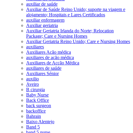
auxiliar de saúde
Auxiliar de Saúde Reino Unido; suporte na viagem e
alojamento; Hospitais e Lares Certificados
auxiliar enfermagem
Auxiliar geriatria
Auxiliar Geriatria Irlanda do Norte; Relocation
Package; Care e Nursing Homes
Auxiliar Geriatria Reino Unido; Care e Nursing Homes
auxiliares
Auxiliares Ação médica
auxiliares de ação médica
Auxiliares de Acção Médica
auxiliares de saúde
Auxiliares Sénior
auxilio
Aveiro
B cirurgia
Baby Nurse
Back Office
back surgeon
backoffice
Bahrain
Baixo Alentejo
Band 5
band 5 nurse