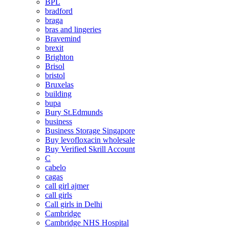
BPL
bradford
braga
bras and lingeries
Bravemind
brexit
Brighton
Brisol
bristol
Bruxelas
building
bupa
Bury St.Edmunds
business
Business Storage Singapore
Buy levofloxacin wholesale
Buy Verified Skrill Account
C
cabelo
cagas
call girl ajmer
call girls
Call girls in Delhi
Cambridge
Cambridge NHS Hospital