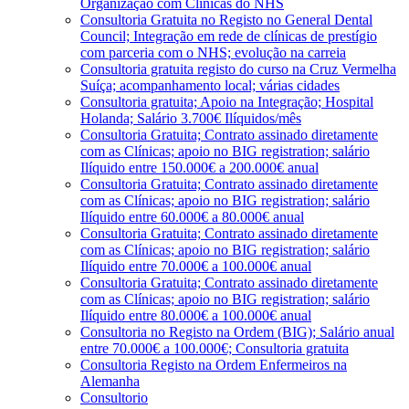
Organização com Clínicas do NHS
Consultoria Gratuita no Registo no General Dental
Council; Integração em rede de clínicas de prestígio
com parceria com o NHS; evolução na carreia
Consultoria gratuita registo do curso na Cruz Vermelha
Suíça; acompanhamento local; várias cidades
Consultoria gratuita; Apoio na Integração; Hospital
Holanda; Salário 3.700€ Ilíquidos/mês
Consultoria Gratuita; Contrato assinado diretamente
com as Clínicas; apoio no BIG registration; salário
Ilíquido entre 150.000€ a 200.000€ anual
Consultoria Gratuita; Contrato assinado diretamente
com as Clínicas; apoio no BIG registration; salário
Ilíquido entre 60.000€ a 80.000€ anual
Consultoria Gratuita; Contrato assinado diretamente
com as Clínicas; apoio no BIG registration; salário
Ilíquido entre 70.000€ a 100.000€ anual
Consultoria Gratuita; Contrato assinado diretamente
com as Clínicas; apoio no BIG registration; salário
Ilíquido entre 80.000€ a 100.000€ anual
Consultoria no Registo na Ordem (BIG); Salário anual
entre 70.000€ a 100.000€; Consultoria gratuita
Consultoria Registo na Ordem Enfermeiros na
Alemanha
Consultorio