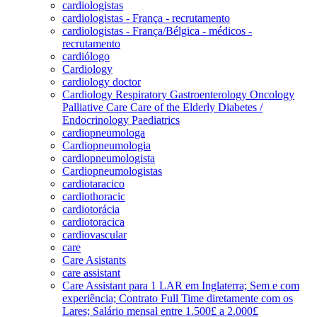
cardiologistas
cardiologistas - França - recrutamento
cardiologistas - França/Bélgica - médicos -
recrutamento
cardiólogo
Cardiology
cardiology doctor
Cardiology Respiratory Gastroenterology Oncology
Palliative Care Care of the Elderly Diabetes /
Endocrinology Paediatrics
cardiopneumologa
Cardiopneumologia
cardiopneumologista
Cardiopneumologistas
cardiotaracico
cardiothoracic
cardiotorácia
cardiotoracica
cardiovascular
care
Care Asistants
care assistant
Care Assistant para 1 LAR em Inglaterra; Sem e com
experiência; Contrato Full Time diretamente com os
Lares; Salário mensal entre 1.500£ a 2.000£