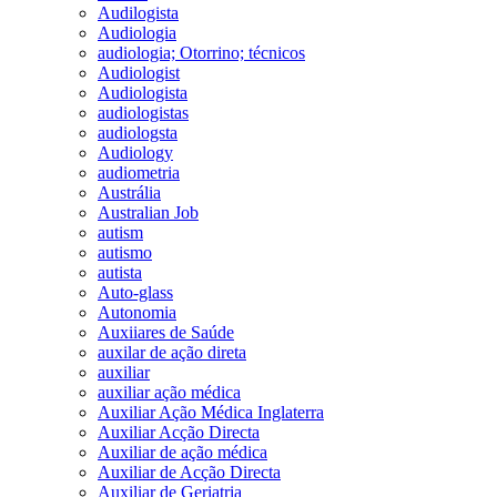
Audilogista
Audiologia
audiologia; Otorrino; técnicos
Audiologist
Audiologista
audiologistas
audiologsta
Audiology
audiometria
Austrália
Australian Job
autism
autismo
autista
Auto-glass
Autonomia
Auxiiares de Saúde
auxilar de ação direta
auxiliar
auxiliar ação médica
Auxiliar Ação Médica Inglaterra
Auxiliar Acção Directa
Auxiliar de ação médica
Auxiliar de Acção Directa
Auxiliar de Geriatria