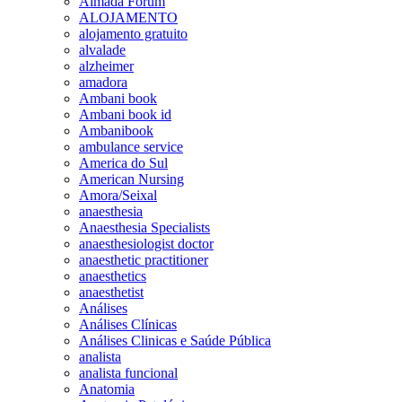
Almada Forum
ALOJAMENTO
alojamento gratuito
alvalade
alzheimer
amadora
Ambani book
Ambani book id
Ambanibook
ambulance service
America do Sul
American Nursing
Amora/Seixal
anaesthesia
Anaesthesia Specialists
anaesthesiologist doctor
anaesthetic practitioner
anaesthetics
anaesthetist
Análises
Análises Clínicas
Análises Clinicas e Saúde Pública
analista
analista funcional
Anatomia