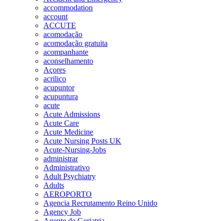
accommodation
account
ACCUTE
acomodação
acomodação gratuita
acompanhante
aconselhamento
Açores
acrilico
acupuntor
acupuntura
acute
Acute Admissions
Acute Care
Acute Medicine
Acute Nursing Posts UK
Acute-Nursing-Jobs
administrar
Administrativo
Adult Psychiatry
Adults
AEROPORTO
Agencia Recrutamento Reino Unido
Agency Job
Agente de Geriatria