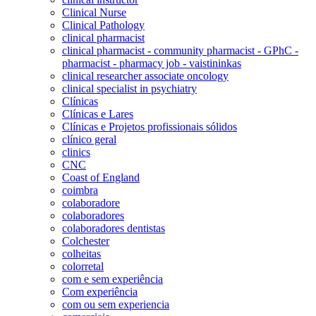
Clinical Nurse
Clinical Pathology
clinical pharmacist
clinical pharmacist - community pharmacist - GPhC -
pharmacist - pharmacy job - vaistininkas
clinical researcher associate oncology
clinical specialist in psychiatry
Clínicas
Clínicas e Lares
Clínicas e Projetos profissionais sólidos
clínico geral
clinics
CNC
Coast of England
coimbra
colaboradore
colaboradores
colaboradores dentistas
Colchester
colheitas
colorretal
com e sem experiência
Com experiência
com ou sem experiencia