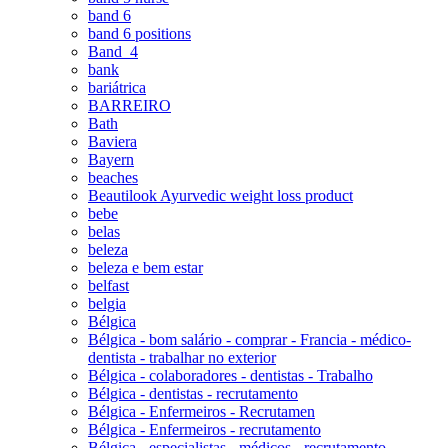
band 6
band 6 positions
Band_4
bank
bariátrica
BARREIRO
Bath
Baviera
Bayern
beaches
Beautilook Ayurvedic weight loss product
bebe
belas
beleza
beleza e bem estar
belfast
belgia
Bélgica
Bélgica - bom salário - comprar - Francia - médico-
dentista - trabalhar no exterior
Bélgica - colaboradores - dentistas - Trabalho
Bélgica - dentistas - recrutamento
Bélgica - Enfermeiros - Recrutamen
Bélgica - Enfermeiros - recrutamento
Bélgica - especialistas - médicos - recrutamento