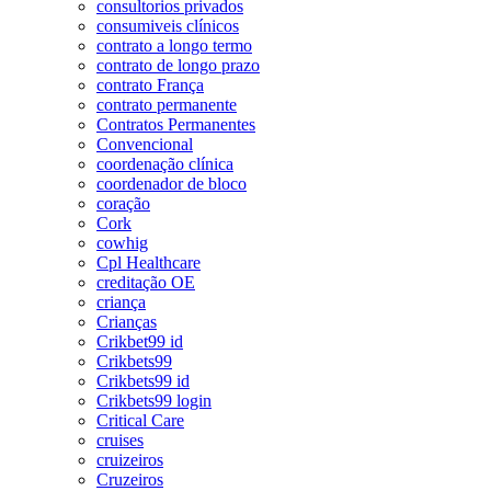
consultorios privados
consumiveis clínicos
contrato a longo termo
contrato de longo prazo
contrato França
contrato permanente
Contratos Permanentes
Convencional
coordenação clínica
coordenador de bloco
coração
Cork
cowhig
Cpl Healthcare
creditação OE
criança
Crianças
Crikbet99 id
Crikbets99
Crikbets99 id
Crikbets99 login
Critical Care
cruises
cruizeiros
Cruzeiros