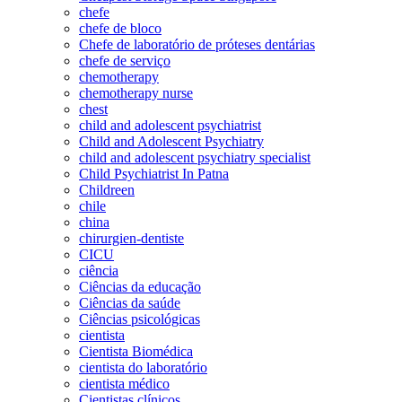
chefe
chefe de bloco
Chefe de laboratório de próteses dentárias
chefe de serviço
chemotherapy
chemotherapy nurse
chest
child and adolescent psychiatrist
Child and Adolescent Psychiatry
child and adolescent psychiatry specialist
Child Psychiatrist In Patna
Childreen
chile
china
chirurgien-dentiste
CICU
ciência
Ciências da educação
Ciências da saúde
Ciências psicológicas
cientista
Cientista Biomédica
cientista do laboratório
cientista médico
Cientistas clínicos