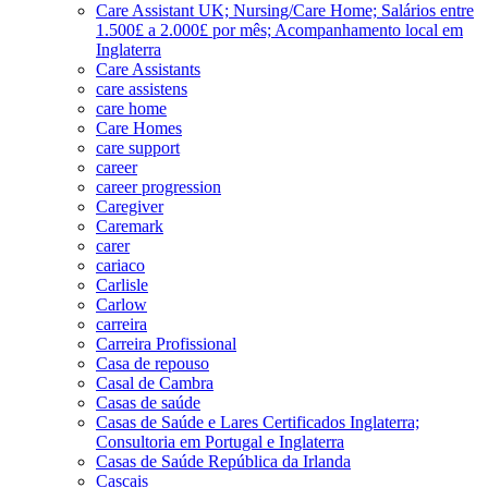
Care Assistant UK; Nursing/Care Home; Salários entre
1.500£ a 2.000£ por mês; Acompanhamento local em
Inglaterra
Care Assistants
care assistens
care home
Care Homes
care support
career
career progression
Caregiver
Caremark
carer
cariaco
Carlisle
Carlow
carreira
Carreira Profissional
Casa de repouso
Casal de Cambra
Casas de saúde
Casas de Saúde e Lares Certificados Inglaterra;
Consultoria em Portugal e Inglaterra
Casas de Saúde República da Irlanda
Cascais