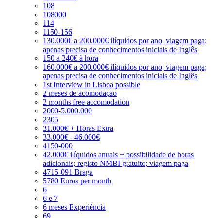
108
108000
114
1150-156
130.000€ a 200.000€ ilíquidos por ano; viagem paga;
apenas precisa de conhecimentos iniciais de Inglês
150 a 240€ à hora
160.000€ a 200.000€ ilíquidos por ano; viagem paga;
apenas precisa de conhecimentos iniciais de Inglês
1st Interview in Lisboa possible
2 meses de acomodação
2 months free accomodation
2000-5.000.000
2305
31.000€ + Horas Extra
33.000€ - 46.000€
4150-000
42.000€ ilíquidos anuais + possibilidade de horas
adicionais; registo NMBI gratuito; viagem paga
4715-091 Braga
5780 Euros per month
6
6 e 7
6 meses Experiência
69