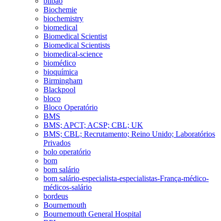
bilbao
Biochemie
biochemistry
biomedical
Biomedical Scientist
Biomedical Scientists
biomedical-science
biomédico
bioquímica
Birmingham
Blackpool
bloco
Bloco Operatório
BMS
BMS; APCT; ACSP; CBL; UK
BMS; CBL; Recrutamento; Reino Unido; Laboratórios
Privados
bolo operatório
bom
bom salário
bom salário-especialista-especialistas-França-médico-
médicos-salário
bordeus
Bournemouth
Bournemouth General Hospital