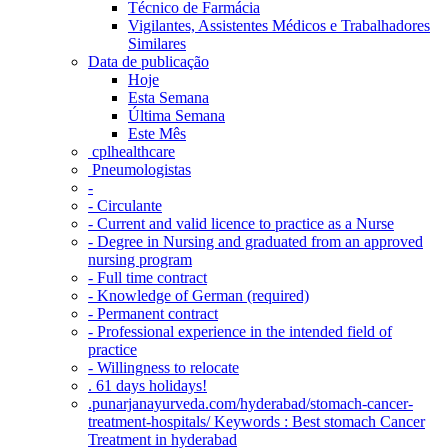
Técnico de Farmácia
Vigilantes, Assistentes Médicos e Trabalhadores
Similares
Data de publicação
Hoje
Esta Semana
Última Semana
Este Mês
‎ cplhealthcare‬
Pneumologistas
-
- Circulante
- Current and valid licence to practice as a Nurse
- Degree in Nursing and graduated from an approved
nursing program
- Full time contract
- Knowledge of German (required)
- Permanent contract
- Professional experience in the intended field of
practice
- Willingness to relocate
. 61 days holidays!
.punarjanayurveda.com/hyderabad/stomach-cancer-
treatment-hospitals/ Keywords : Best stomach Cancer
Treatment in hyderabad