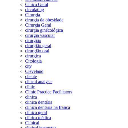
Cínica Geral
circulating
Cirurgia
cirurgia da obesidade
Cirurgia Geral
cirurgia ginécológica
cirurgia vascular
cirurgião
cirurgião geral
cirurgião oral
cirurgica
Citologia
city
Cleveland
cliente
clincal analysis
clinic
Clinic Practice Facilitators
clinica
clinica dentária
clinica dentaria na frança
clínica geral
clínica médica
Clinical
clinical instructor