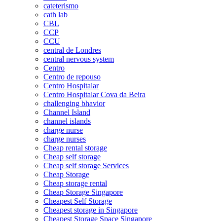
cateterismo
cath lab
CBL
CCP
CCU
central de Londres
central nervous system
Centro
Centro de repouso
Centro Hospitalar
Centro Hospitalar Cova da Beira
challenging bhavior
Channel Island
channel islands
charge nurse
charge nurses
Cheap rental storage
Cheap self storage
Cheap self storage Services
Cheap Storage
Cheap storage rental
Cheap Storage Singapore
Cheapest Self Storage
Cheapest storage in Singapore
Cheapest Storage Space Singapore