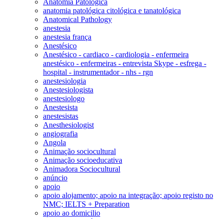
Anatomia Patológica
anatomia patológica citológica e tanatológica
Anatomical Pathology
anestesia
anestesia frança
Anestésico
Anestésico - cardiaco - cardiologia - enfermeira
anestésico - enfermeiras - entrevista Skype - esfrega -
hospital - instrumentador - nhs - rgn
anestesiologia
Anestesiologista
anestesiologo
Anestesista
anestesistas
Anesthesiologist
angiografia
Angola
Animação sociocultural
Animação socioeducativa
Animadora Sociocultural
anúncio
apoio
apoio alojamento; apoio na integração; apoio registo no
NMC; IELTS + Preparation
apoio ao domicilio