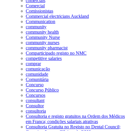
comerciais
Comercial
Comissionistas
Commercial electricians Auckland
Communication
community
community health
Community Nurse
community nurses
community pharmacist
Comparticipado registo no NMC
competitive salaries
comprar
comunicação
comunidade
Comunitária
Concurso
Concurso Público
Concursos
consultant
Consultor
consultoria
Consultoria e registo gratuitos na Ordem dos Médicos
em França; condições salariais atrativas
Consultoria Gratuita no Registo no Dental Council;