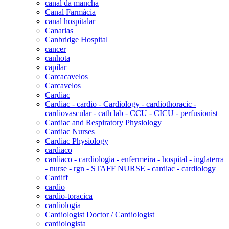
canal da mancha
Canal Farmácia
canal hospitalar
Canarias
Canbridge Hospital
cancer
canhota
capilar
Carcacavelos
Carcavelos
Cardiac
Cardiac - cardio - Cardiology - cardiothoracic -
cardiovascular - cath lab - CCU - CICU - perfusionist
Cardiac and Respiratory Physiology
Cardiac Nurses
Cardiac Physiology
cardiaco
cardiaco - cardiologia - enfermeira - hospital - inglaterra
- nurse - rgn - STAFF NURSE - cardiac - cardiology
Cardiff
cardio
cardio-toracica
cardiologia
Cardiologist Doctor / Cardiologist
cardiologista