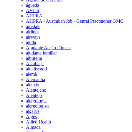
águeda
AHP'S
AHPRA
AHPRA - Australian Job - Genral Practitioner GMC
airedale
airlines
airways
ajuda
Ajudante Acção Directa
ajudante familiar
albufeira
Alcobaça
ale discgolf
alemã
Alemanha
alemão
Alentejano
Alentejo
alergologia
alergologista
algarve
Algés
Allied Health
Almada