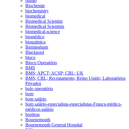
bilbao
Biochemie
biochemistry
biomedical
Biomedical Scientist
Biomedical Scientists
biomedical-science
biomédico
bioquímica
Birmingham
Blackpool
bloco
Bloco Operatório
BMS
BMS; APCT; ACSP; CBL; UK
BMS; CBL; Recrutamento; Reino Unido; Laboratórios
Privados
bolo operatório
bom
bom salário
bom salário-especialista-especialistas-França-médico-
médicos-salário
bordeus
Bournemouth
Bournemouth General Hospital