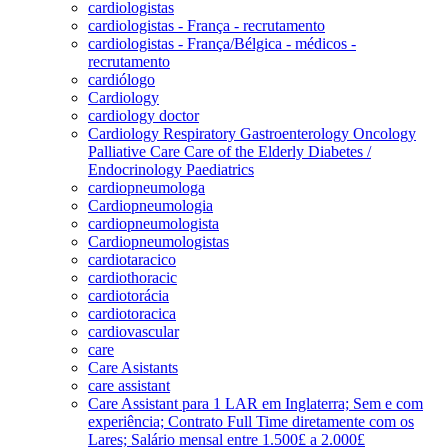
cardiologistas
cardiologistas - França - recrutamento
cardiologistas - França/Bélgica - médicos -
recrutamento
cardiólogo
Cardiology
cardiology doctor
Cardiology Respiratory Gastroenterology Oncology
Palliative Care Care of the Elderly Diabetes /
Endocrinology Paediatrics
cardiopneumologa
Cardiopneumologia
cardiopneumologista
Cardiopneumologistas
cardiotaracico
cardiothoracic
cardiotorácia
cardiotoracica
cardiovascular
care
Care Asistants
care assistant
Care Assistant para 1 LAR em Inglaterra; Sem e com
experiência; Contrato Full Time diretamente com os
Lares; Salário mensal entre 1.500£ a 2.000£