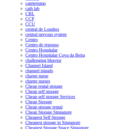
cateterismo
cath lab
CBL
CCP
CCU
central de Londres
central nervous system
Centro
Centro de repouso
Centro Hospitalar
Centro Hospitalar Cova da Beira
challenging bhavior
Channel Island
channel islands
charge nurse
charge nurses
Cheap rental storage
Cheap self storage
Cheap self storage Services
Cheap Storage
Cheap storage rental
Cheap Storage Singapore
Cheapest Self Storage
Cheapest storage in Singapore
Cheapest Storage Space Singapore