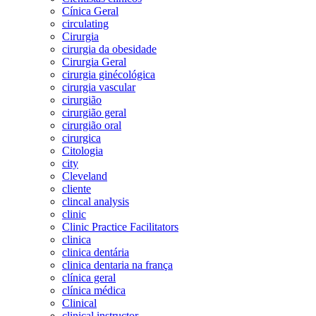
Cínica Geral
circulating
Cirurgia
cirurgia da obesidade
Cirurgia Geral
cirurgia ginécológica
cirurgia vascular
cirurgião
cirurgião geral
cirurgião oral
cirurgica
Citologia
city
Cleveland
cliente
clincal analysis
clinic
Clinic Practice Facilitators
clinica
clinica dentária
clinica dentaria na frança
clínica geral
clínica médica
Clinical
clinical instructor