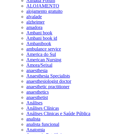
Almada Forum
ALOJAMENTO
alojamento gratuito
alvalade
alzheimer
amadora
Ambani book
Ambani book id
Ambanibook
ambulance service
America do Sul
American Nursing
Amora/Seixal
anaesthesia
Anaesthesia Specialists
anaesthesiologist doctor
anaesthetic practitioner
anaesthetics
anaesthetist
Análises
Análises Clínicas
Análises Clinicas e Saúde Pública
analista
analista funcional
Anatomia