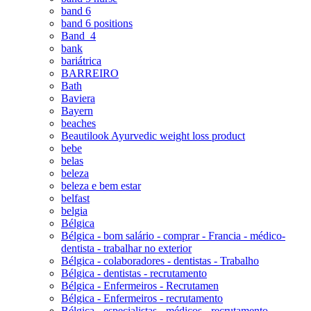
band 6
band 6 positions
Band_4
bank
bariátrica
BARREIRO
Bath
Baviera
Bayern
beaches
Beautilook Ayurvedic weight loss product
bebe
belas
beleza
beleza e bem estar
belfast
belgia
Bélgica
Bélgica - bom salário - comprar - Francia - médico-
dentista - trabalhar no exterior
Bélgica - colaboradores - dentistas - Trabalho
Bélgica - dentistas - recrutamento
Bélgica - Enfermeiros - Recrutamen
Bélgica - Enfermeiros - recrutamento
Bélgica - especialistas - médicos - recrutamento