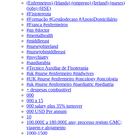
(Enfermeiros) (Irlanda) (emprego) (Ireland) (nurses)
(jobs) (HSE)
#Fisiotereuta
#Formação #Gestãodecaso #ApoioDomiciliário
#França #enfermeiros
#gp #doctor
#mentalhealth
#middleeast
#nursejobireland
#nursejobmiddleeast
#psychiatry
#saudiarabia
#Tecnico Auxiliar de Fisoterapia
#uk #nurse #enfermeiro #midwives
#UK #nurse #enfermeiro #oncology #oncologia
#uk #nurse #enfermeiro #paediatric #pediatria
+ despesas combustivel
000
000 a 15
000 salary plus 35% turnover
000 USD Per annum
10
100.000£ a 180.000£ ano; processo registo GMC;
viagem e alojamento
1000-1500