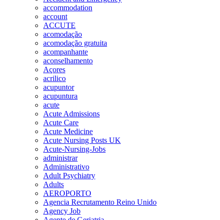
accommodation
account
ACCUTE
acomodação
acomodação gratuita
acompanhante
aconselhamento
Açores
acrilico
acupuntor
acupuntura
acute
Acute Admissions
Acute Care
Acute Medicine
Acute Nursing Posts UK
Acute-Nursing-Jobs
administrar
Administrativo
Adult Psychiatry
Adults
AEROPORTO
Agencia Recrutamento Reino Unido
Agency Job
Agente de Geriatria