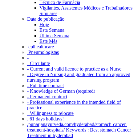
Técnico de Farmácia
Vigilantes, Assistentes Médicos e Trabalhadores
Similares
Data de publicação
Hoje
Esta Semana
Última Semana
Este Mês
‎ cplhealthcare‬
Pneumologistas
-
- Circulante
- Current and valid licence to practice as a Nurse
- Degree in Nursing and graduated from an approved
nursing program
- Full time contract
- Knowledge of German (required)
- Permanent contract
- Professional experience in the intended field of
practice
- Willingness to relocate
. 61 days holidays!
.punarjanayurveda.com/hyderabad/stomach-cancer-
treatment-hospitals/ Keywords : Best stomach Cancer
Treatment in hyderabad