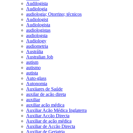
Audilogista
Audiologia
audiologia; Otorrino; técnicos
Audiologist
Audiologista
audiologistas
audiologsta
Audiology
audiometria
Austrália
Australian Job
autism
autismo
autista
Auto-glass
Autonomia
Auxiiares de Saúde
auxilar de ação direta
auxiliar
auxiliar ação médica
Auxiliar Ação Médica Inglaterra
Auxiliar Acção Directa
Auxiliar de ação médica
Auxiliar de Acção Directa
Auxiliar de Geriatria