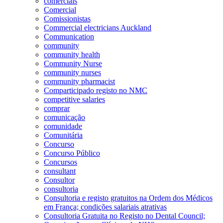
comerciais
Comercial
Comissionistas
Commercial electricians Auckland
Communication
community
community health
Community Nurse
community nurses
community pharmacist
Comparticipado registo no NMC
competitive salaries
comprar
comunicação
comunidade
Comunitária
Concurso
Concurso Público
Concursos
consultant
Consultor
consultoria
Consultoria e registo gratuitos na Ordem dos Médicos
em França; condições salariais atrativas
Consultoria Gratuita no Registo no Dental Council;