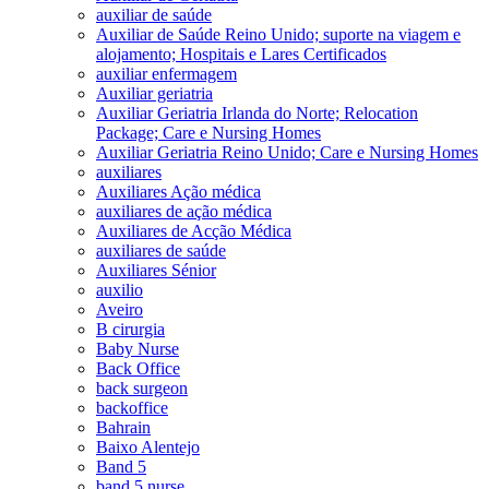
auxiliar de saúde
Auxiliar de Saúde Reino Unido; suporte na viagem e
alojamento; Hospitais e Lares Certificados
auxiliar enfermagem
Auxiliar geriatria
Auxiliar Geriatria Irlanda do Norte; Relocation
Package; Care e Nursing Homes
Auxiliar Geriatria Reino Unido; Care e Nursing Homes
auxiliares
Auxiliares Ação médica
auxiliares de ação médica
Auxiliares de Acção Médica
auxiliares de saúde
Auxiliares Sénior
auxilio
Aveiro
B cirurgia
Baby Nurse
Back Office
back surgeon
backoffice
Bahrain
Baixo Alentejo
Band 5
band 5 nurse