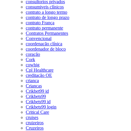
consultorios privados
consumiveis clínicos
contrato a longo termo
contrato de longo prazo
contrato França
contrato permanente
Contratos Permanentes
Convencional
coordenação clínica
coordenador de bloco
coração
Cork
cowhig
Cpl Healthcare
creditação OE
criança
Crianças
Crikbet99 id
Crikbets99
Crikbets99 id
Crikbets99 login
Critical Care
cruises
cruizeiros
Cruzeiros