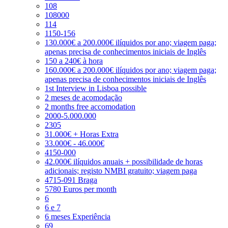
108
108000
114
1150-156
130.000€ a 200.000€ ilíquidos por ano; viagem paga;
apenas precisa de conhecimentos iniciais de Inglês
150 a 240€ à hora
160.000€ a 200.000€ ilíquidos por ano; viagem paga;
apenas precisa de conhecimentos iniciais de Inglês
1st Interview in Lisboa possible
2 meses de acomodação
2 months free accomodation
2000-5.000.000
2305
31.000€ + Horas Extra
33.000€ - 46.000€
4150-000
42.000€ ilíquidos anuais + possibilidade de horas
adicionais; registo NMBI gratuito; viagem paga
4715-091 Braga
5780 Euros per month
6
6 e 7
6 meses Experiência
69