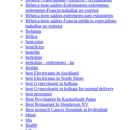
Bélgica-bom salário-Enfermagem-enfermeira-
enfermeiro-Francia-trabalhar no exterior
Bélgica-bom salário-enfermeiro-país estrangeiro
Bélgica-bom salário-Francia-médicos especialista-
trabalhar no exterior
Belgium
Bélica
bem-estar
benefícios
benefits
berkshire
berkshire - enfermeiro - lar
Berlim
best Electricians in Auckland
best Electricians in North Shore
best Gynecologist in kolkata
best Gynecologist in kolkata for normal delivery
best personnel
Best Psychiatrist In Kankarbagh Patna
Best Restaurant In Henderson NV
Best stomach Cancer Hospitals in hyderabad
bhpal
bhs
Big88