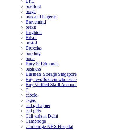
BPL
bradford
braga
bras and lingeries
Bravemind
brexit
Brighton
Brisol
bristol
Bruxelas
building
bupa
Bury St.Edmunds
business
Business Storage Singapore
Buy levofloxacin wholesale
Buy Verified Skrill Account
C
cabelo
cagas
call girl ajmer
call girls
Call girls in Delhi
Cambridge
Cambridge NHS Hospital