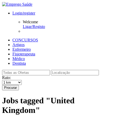
Login/register
Welcome
Ligar/Registo
CONCURSOS
Artigos
Enfermeiro
Fisioterapeuta
Médico
Dentista
Raio:
Procurar
Jobs tagged "United
Kingdom"