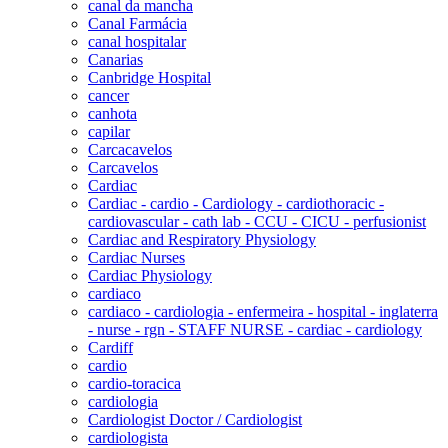
canal da mancha
Canal Farmácia
canal hospitalar
Canarias
Canbridge Hospital
cancer
canhota
capilar
Carcacavelos
Carcavelos
Cardiac
Cardiac - cardio - Cardiology - cardiothoracic -
cardiovascular - cath lab - CCU - CICU - perfusionist
Cardiac and Respiratory Physiology
Cardiac Nurses
Cardiac Physiology
cardiaco
cardiaco - cardiologia - enfermeira - hospital - inglaterra
- nurse - rgn - STAFF NURSE - cardiac - cardiology
Cardiff
cardio
cardio-toracica
cardiologia
Cardiologist Doctor / Cardiologist
cardiologista