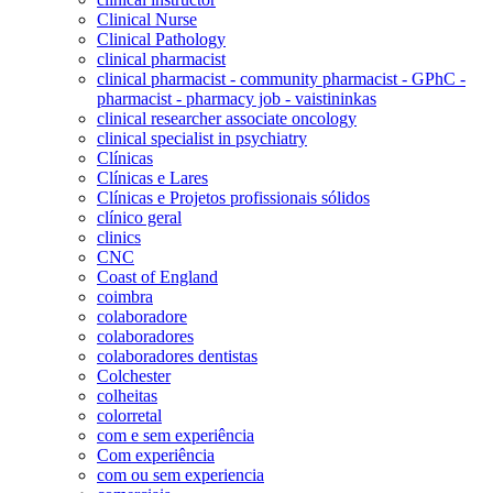
Clinical Nurse
Clinical Pathology
clinical pharmacist
clinical pharmacist - community pharmacist - GPhC -
pharmacist - pharmacy job - vaistininkas
clinical researcher associate oncology
clinical specialist in psychiatry
Clínicas
Clínicas e Lares
Clínicas e Projetos profissionais sólidos
clínico geral
clinics
CNC
Coast of England
coimbra
colaboradore
colaboradores
colaboradores dentistas
Colchester
colheitas
colorretal
com e sem experiência
Com experiência
com ou sem experiencia