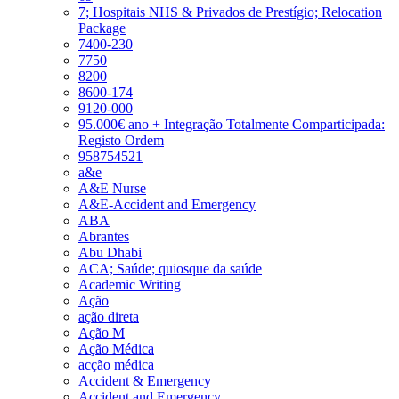
7; Hospitais NHS & Privados de Prestígio; Relocation
Package
7400-230
7750
8200
8600-174
9120-000
95.000€ ano + Integração Totalmente Comparticipada:
Registo Ordem
958754521
a&e
A&E Nurse
A&E-Accident and Emergency
ABA
Abrantes
Abu Dhabi
ACA; Saúde; quiosque da saúde
Academic Writing
Ação
ação direta
Ação M
Ação Médica
acção médica
Accident & Emergency
Accident and Emergency