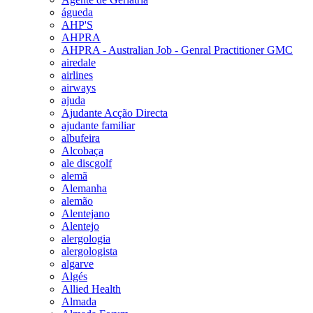
águeda
AHP'S
AHPRA
AHPRA - Australian Job - Genral Practitioner GMC
airedale
airlines
airways
ajuda
Ajudante Acção Directa
ajudante familiar
albufeira
Alcobaça
ale discgolf
alemã
Alemanha
alemão
Alentejano
Alentejo
alergologia
alergologista
algarve
Algés
Allied Health
Almada