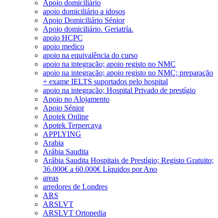
Apoio domiciliário
apoio domiciliário a idosos
Apoio Domiciliário Sénior
Apoio domiciliário. Geriatría.
apoio HCPC
apoio medico
apoio na equivalência do curso
apoio na integração; apoio registo no NMC
apoio na integração; apoio registo no NMC; preparação
+ exame IELTS suportados pelo hospital
apoio na integração; Hospital Privado de prestígio
Apoio no Alojamento
Apoio Sénior
Apotek Online
Apotek Terpercaya
APPLYING
Arabia
Arábia Saudita
Arábia Saudita Hospitais de Prestígio; Registo Gratuito;
36.000€ a 60.000€ Líquidos por Ano
areas
arredores de Londres
ARS
ARSLVT
ARSLVT Ortopedia