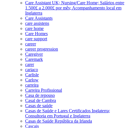
Care Assistant UK; Nursing/Care Home; Salários entre
1.500£ a 2.000£ por mês; Acompanhamento local em
Inglaterra
Care Assistants
care assistens
care home
Care Homes
care support
career
career progression
Caregiver
Caremark
carer
cariaco
Carlisle
Carlow
carreira
Carreira Profissional
Casa de repouso
Casal de Cambra
Casas de saúde
Casas de Saúde e Lares Certificados Inglaterra;
Consultoria em Portugal e Inglaterra
Casas de Saúde República da Irlanda
Cascais