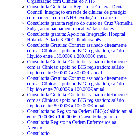
Organização com Clínicas do NHS
Consultoria Gratuita no Registo no General Dental
Council; Integração em rede de clínicas de prestígio
com parceria com o NHS; evolução na carreia
Consultoria gratuita registo do curso na Cruz Vermelha
Suíça; acompanhamento local; várias cidades
Consultoria gratuita; Apoio na Integração; Hospital
Holanda; Salário 3.700€ Ilíquidos/mês
Consultoria Gratuita; Contrato assinado diretamente
com as Clínicas; apoio no BIG registration; salário
Ilíquido entre 150.000€ a 200.000€ anual
Consultoria Gratuita; Contrato assinado diretamente
com as Clínicas; apoio no BIG registration; salário
Ilíquido entre 60.000€ a 80.000€ anual
Consultoria Gratuita; Contrato assinado diretamente
com as Clínicas; apoio no BIG registration; salário
Ilíquido entre 70.000€ a 100.000€ anual
Consultoria Gratuita; Contrato assinado diretamente
com as Clínicas; apoio no BIG registration; salário
Ilíquido entre 80.000€ a 100.000€ anual
Consultoria no Registo na Ordem (BIG); Salário anual
entre 70.000€ a 100.000€; Consultoria gratuita
Consultoria Registo na Ordem Enfermeiros na
Alemanha
Consultorio