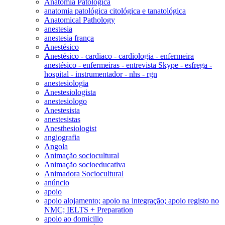
Anatomia Patológica
anatomia patológica citológica e tanatológica
Anatomical Pathology
anestesia
anestesia frança
Anestésico
Anestésico - cardiaco - cardiologia - enfermeira
anestésico - enfermeiras - entrevista Skype - esfrega -
hospital - instrumentador - nhs - rgn
anestesiologia
Anestesiologista
anestesiologo
Anestesista
anestesistas
Anesthesiologist
angiografia
Angola
Animação sociocultural
Animação socioeducativa
Animadora Sociocultural
anúncio
apoio
apoio alojamento; apoio na integração; apoio registo no
NMC; IELTS + Preparation
apoio ao domicilio