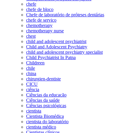
chefe
chefe de bloco
Chefe de laboratório de próteses dentárias
chefe de serviço
chemotherapy
chemotherapy nurse
chest
child and adolescent psychiatrist
Child and Adolescent Psychiatry
child and adolescent psychiatry specialist
Child Psychiatrist In Patna
Childreen
chile
china
chirurgien-dentiste
CICU
ciência
Ciências da educação
Ciências da saúde
Ciências psicológicas
cientista
Cientista Biomédica
cientista do laboratório
cientista médico
Cientistas clínicos