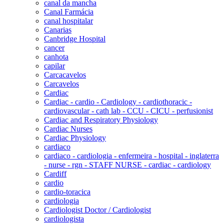
canal da mancha
Canal Farmácia
canal hospitalar
Canarias
Canbridge Hospital
cancer
canhota
capilar
Carcacavelos
Carcavelos
Cardiac
Cardiac - cardio - Cardiology - cardiothoracic -
cardiovascular - cath lab - CCU - CICU - perfusionist
Cardiac and Respiratory Physiology
Cardiac Nurses
Cardiac Physiology
cardiaco
cardiaco - cardiologia - enfermeira - hospital - inglaterra
- nurse - rgn - STAFF NURSE - cardiac - cardiology
Cardiff
cardio
cardio-toracica
cardiologia
Cardiologist Doctor / Cardiologist
cardiologista