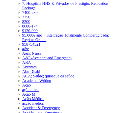
7; Hospitais NHS & Privados de Prestígio; Relocation
Package
7400-230
7750
8200
8600-174
9120-000
95.000€ ano + Integração Totalmente Comparticipada:
Registo Ordem
958754521
a&e
A&E Nurse
A&E-Accident and Emergency
ABA
Abrantes
Abu Dhabi
ACA; Saúde; quiosque da saúde
Academic Writing
Ação
ação direta
Ação M
Ação Médica
acção médica
Accident & Emergency
Accident and Emergency