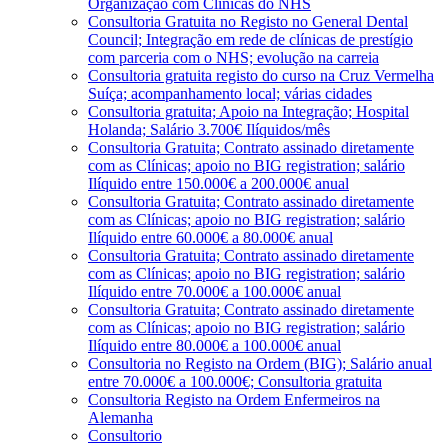
Organização com Clínicas do NHS
Consultoria Gratuita no Registo no General Dental
Council; Integração em rede de clínicas de prestígio
com parceria com o NHS; evolução na carreia
Consultoria gratuita registo do curso na Cruz Vermelha
Suíça; acompanhamento local; várias cidades
Consultoria gratuita; Apoio na Integração; Hospital
Holanda; Salário 3.700€ Ilíquidos/mês
Consultoria Gratuita; Contrato assinado diretamente
com as Clínicas; apoio no BIG registration; salário
Ilíquido entre 150.000€ a 200.000€ anual
Consultoria Gratuita; Contrato assinado diretamente
com as Clínicas; apoio no BIG registration; salário
Ilíquido entre 60.000€ a 80.000€ anual
Consultoria Gratuita; Contrato assinado diretamente
com as Clínicas; apoio no BIG registration; salário
Ilíquido entre 70.000€ a 100.000€ anual
Consultoria Gratuita; Contrato assinado diretamente
com as Clínicas; apoio no BIG registration; salário
Ilíquido entre 80.000€ a 100.000€ anual
Consultoria no Registo na Ordem (BIG); Salário anual
entre 70.000€ a 100.000€; Consultoria gratuita
Consultoria Registo na Ordem Enfermeiros na
Alemanha
Consultorio