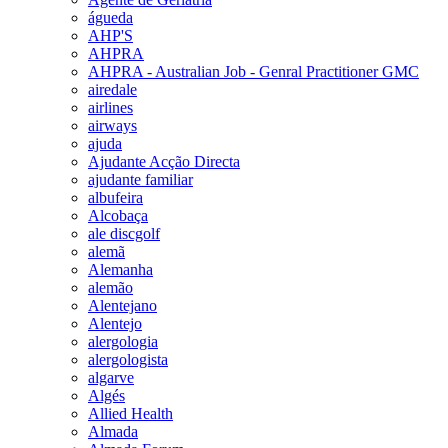
águeda
AHP'S
AHPRA
AHPRA - Australian Job - Genral Practitioner GMC
airedale
airlines
airways
ajuda
Ajudante Acção Directa
ajudante familiar
albufeira
Alcobaça
ale discgolf
alemã
Alemanha
alemão
Alentejano
Alentejo
alergologia
alergologista
algarve
Algés
Allied Health
Almada