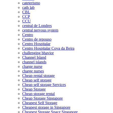
cateterismo
cath lab
CBL
CCP
CCU
central de Londres
central nervous system
Centro
Centro de repouso
Centro Hospitalar
Centro Hospitalar Cova da Beira
challenging bhavior
Channel Island
channel islands
charge nurse
charge nurses
Cheap rental storage
Cheap self storage
Cheap self storage Services
Cheap Storage
Cheap storage rental
Cheap Storage Singapore
Cheapest Self Storage
Cheapest storage in Singapore
Cheapest Storage Space Singapore