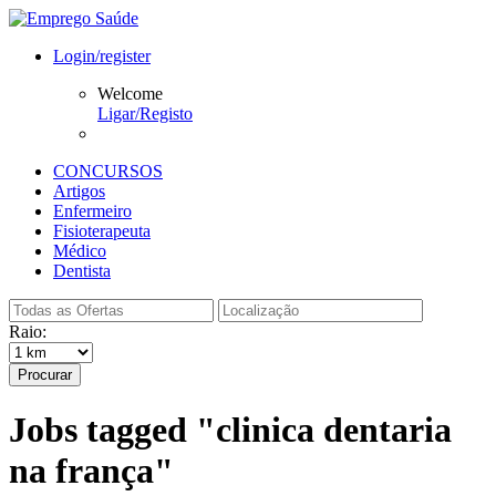
Login/register
Welcome
Ligar/Registo
CONCURSOS
Artigos
Enfermeiro
Fisioterapeuta
Médico
Dentista
Raio:
Procurar
Jobs tagged "clinica dentaria
na frança"