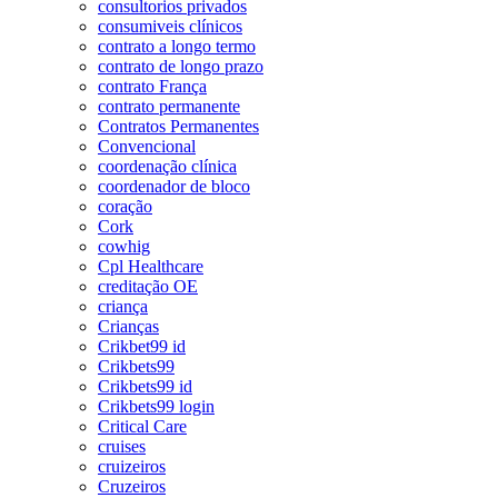
consultorios privados
consumiveis clínicos
contrato a longo termo
contrato de longo prazo
contrato França
contrato permanente
Contratos Permanentes
Convencional
coordenação clínica
coordenador de bloco
coração
Cork
cowhig
Cpl Healthcare
creditação OE
criança
Crianças
Crikbet99 id
Crikbets99
Crikbets99 id
Crikbets99 login
Critical Care
cruises
cruizeiros
Cruzeiros