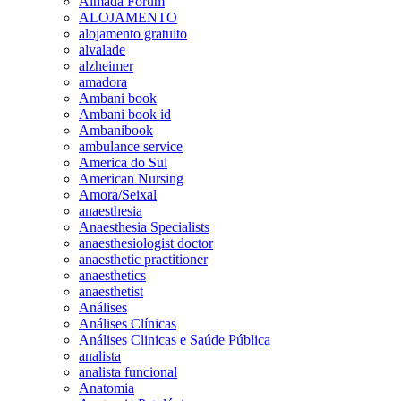
Almada Forum
ALOJAMENTO
alojamento gratuito
alvalade
alzheimer
amadora
Ambani book
Ambani book id
Ambanibook
ambulance service
America do Sul
American Nursing
Amora/Seixal
anaesthesia
Anaesthesia Specialists
anaesthesiologist doctor
anaesthetic practitioner
anaesthetics
anaesthetist
Análises
Análises Clínicas
Análises Clinicas e Saúde Pública
analista
analista funcional
Anatomia