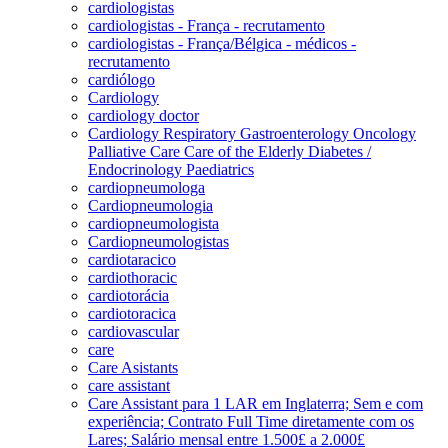
cardiologistas
cardiologistas - França - recrutamento
cardiologistas - França/Bélgica - médicos -
recrutamento
cardiólogo
Cardiology
cardiology doctor
Cardiology Respiratory Gastroenterology Oncology
Palliative Care Care of the Elderly Diabetes /
Endocrinology Paediatrics
cardiopneumologa
Cardiopneumologia
cardiopneumologista
Cardiopneumologistas
cardiotaracico
cardiothoracic
cardiotorácia
cardiotoracica
cardiovascular
care
Care Asistants
care assistant
Care Assistant para 1 LAR em Inglaterra; Sem e com
experiência; Contrato Full Time diretamente com os
Lares; Salário mensal entre 1.500£ a 2.000£