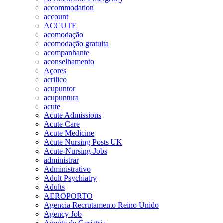
accommodation
account
ACCUTE
acomodação
acomodação gratuita
acompanhante
aconselhamento
Açores
acrilico
acupuntor
acupuntura
acute
Acute Admissions
Acute Care
Acute Medicine
Acute Nursing Posts UK
Acute-Nursing-Jobs
administrar
Administrativo
Adult Psychiatry
Adults
AEROPORTO
Agencia Recrutamento Reino Unido
Agency Job
Agente de Geriatria