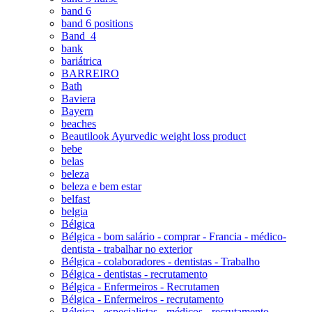
band 6
band 6 positions
Band_4
bank
bariátrica
BARREIRO
Bath
Baviera
Bayern
beaches
Beautilook Ayurvedic weight loss product
bebe
belas
beleza
beleza e bem estar
belfast
belgia
Bélgica
Bélgica - bom salário - comprar - Francia - médico-
dentista - trabalhar no exterior
Bélgica - colaboradores - dentistas - Trabalho
Bélgica - dentistas - recrutamento
Bélgica - Enfermeiros - Recrutamen
Bélgica - Enfermeiros - recrutamento
Bélgica - especialistas - médicos - recrutamento