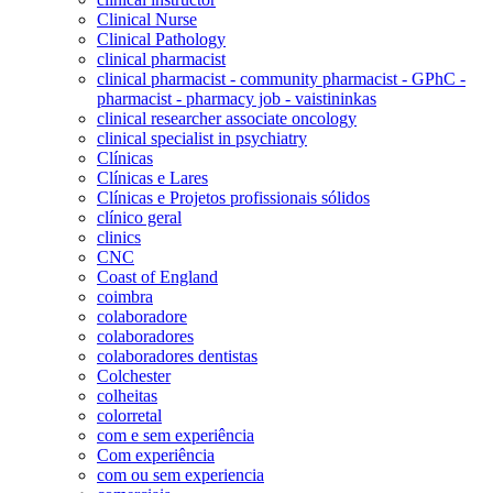
Clinical Nurse
Clinical Pathology
clinical pharmacist
clinical pharmacist - community pharmacist - GPhC -
pharmacist - pharmacy job - vaistininkas
clinical researcher associate oncology
clinical specialist in psychiatry
Clínicas
Clínicas e Lares
Clínicas e Projetos profissionais sólidos
clínico geral
clinics
CNC
Coast of England
coimbra
colaboradore
colaboradores
colaboradores dentistas
Colchester
colheitas
colorretal
com e sem experiência
Com experiência
com ou sem experiencia