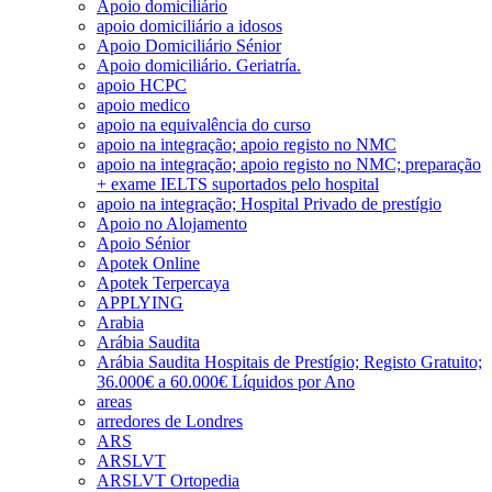
Apoio domiciliário
apoio domiciliário a idosos
Apoio Domiciliário Sénior
Apoio domiciliário. Geriatría.
apoio HCPC
apoio medico
apoio na equivalência do curso
apoio na integração; apoio registo no NMC
apoio na integração; apoio registo no NMC; preparação
+ exame IELTS suportados pelo hospital
apoio na integração; Hospital Privado de prestígio
Apoio no Alojamento
Apoio Sénior
Apotek Online
Apotek Terpercaya
APPLYING
Arabia
Arábia Saudita
Arábia Saudita Hospitais de Prestígio; Registo Gratuito;
36.000€ a 60.000€ Líquidos por Ano
areas
arredores de Londres
ARS
ARSLVT
ARSLVT Ortopedia