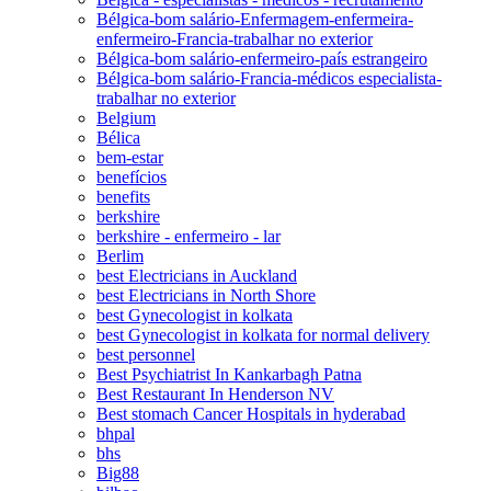
Bélgica-bom salário-Enfermagem-enfermeira-
enfermeiro-Francia-trabalhar no exterior
Bélgica-bom salário-enfermeiro-país estrangeiro
Bélgica-bom salário-Francia-médicos especialista-
trabalhar no exterior
Belgium
Bélica
bem-estar
benefícios
benefits
berkshire
berkshire - enfermeiro - lar
Berlim
best Electricians in Auckland
best Electricians in North Shore
best Gynecologist in kolkata
best Gynecologist in kolkata for normal delivery
best personnel
Best Psychiatrist In Kankarbagh Patna
Best Restaurant In Henderson NV
Best stomach Cancer Hospitals in hyderabad
bhpal
bhs
Big88