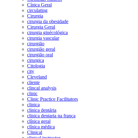
Cínica Geral
circulating
Cirurgia
cirurgia da obesidade
Cirurgia Geral
cirurgia ginécológica
cirurgia vascular
cirurgião
cirurgião geral
cirurgião oral
cirurgica
Citologia
city
Cleveland
cliente
clincal analysis
clinic
Clinic Practice Facilitators
clinica
clinica dentária
clinica dentaria na frança
clínica geral
clínica médica
Clinical
clinical instructor