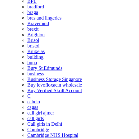
BPL
bradford
braga
bras and lingeries
Bravemind
brexit
Brighton
Brisol
bristol
Bruxelas
building
bupa
Bury St.Edmunds
business
Business Storage Singapore
Buy levofloxacin wholesale
Buy Verified Skrill Account
C
cabelo
cagas
call girl ajmer
call girls
Call girls in Delhi
Cambridge
Cambridge NHS Hospital