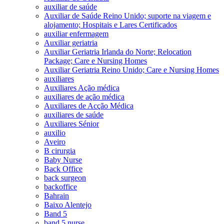
auxiliar de saúde
Auxiliar de Saúde Reino Unido; suporte na viagem e
alojamento; Hospitais e Lares Certificados
auxiliar enfermagem
Auxiliar geriatria
Auxiliar Geriatria Irlanda do Norte; Relocation
Package; Care e Nursing Homes
Auxiliar Geriatria Reino Unido; Care e Nursing Homes
auxiliares
Auxiliares Ação médica
auxiliares de ação médica
Auxiliares de Acção Médica
auxiliares de saúde
Auxiliares Sénior
auxilio
Aveiro
B cirurgia
Baby Nurse
Back Office
back surgeon
backoffice
Bahrain
Baixo Alentejo
Band 5
band 5 nurse