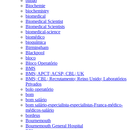
bilbao
Biochemie
biochemistry
biomedical
Biomedical Scientist
Biomedical Scientists
biomedical-science
biomédico
bioquímica
Birmingham
Blackpool
bloco
Bloco Operatório
BMS
BMS; APCT; ACSP; CBL; UK
BMS; CBL; Recrutamento; Reino Unido; Laboratórios
Privados
bolo operatório
bom
bom salário
bom salário-especialista-especialistas-França-médico-
médicos-salário
bordeus
Bournemouth
Bournemouth General Hospital