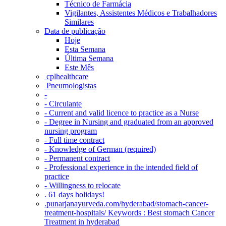
Técnico de Farmácia
Vigilantes, Assistentes Médicos e Trabalhadores
Similares
Data de publicação
Hoje
Esta Semana
Última Semana
Este Mês
‎ cplhealthcare‬
Pneumologistas
-
- Circulante
- Current and valid licence to practice as a Nurse
- Degree in Nursing and graduated from an approved
nursing program
- Full time contract
- Knowledge of German (required)
- Permanent contract
- Professional experience in the intended field of
practice
- Willingness to relocate
. 61 days holidays!
.punarjanayurveda.com/hyderabad/stomach-cancer-
treatment-hospitals/ Keywords : Best stomach Cancer
Treatment in hyderabad