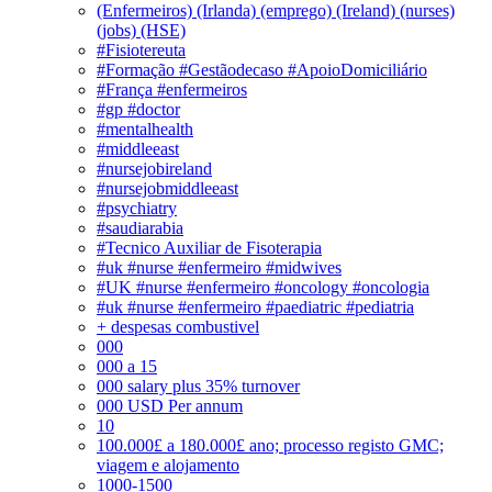
(Enfermeiros) (Irlanda) (emprego) (Ireland) (nurses)
(jobs) (HSE)
#Fisiotereuta
#Formação #Gestãodecaso #ApoioDomiciliário
#França #enfermeiros
#gp #doctor
#mentalhealth
#middleeast
#nursejobireland
#nursejobmiddleeast
#psychiatry
#saudiarabia
#Tecnico Auxiliar de Fisoterapia
#uk #nurse #enfermeiro #midwives
#UK #nurse #enfermeiro #oncology #oncologia
#uk #nurse #enfermeiro #paediatric #pediatria
+ despesas combustivel
000
000 a 15
000 salary plus 35% turnover
000 USD Per annum
10
100.000£ a 180.000£ ano; processo registo GMC;
viagem e alojamento
1000-1500