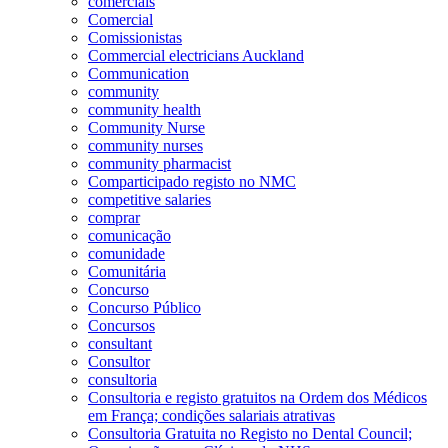
comerciais
Comercial
Comissionistas
Commercial electricians Auckland
Communication
community
community health
Community Nurse
community nurses
community pharmacist
Comparticipado registo no NMC
competitive salaries
comprar
comunicação
comunidade
Comunitária
Concurso
Concurso Público
Concursos
consultant
Consultor
consultoria
Consultoria e registo gratuitos na Ordem dos Médicos
em França; condições salariais atrativas
Consultoria Gratuita no Registo no Dental Council;