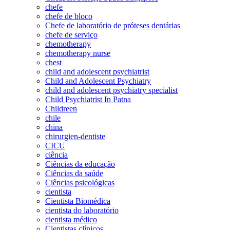
chefe
chefe de bloco
Chefe de laboratório de próteses dentárias
chefe de serviço
chemotherapy
chemotherapy nurse
chest
child and adolescent psychiatrist
Child and Adolescent Psychiatry
child and adolescent psychiatry specialist
Child Psychiatrist In Patna
Childreen
chile
china
chirurgien-dentiste
CICU
ciência
Ciências da educação
Ciências da saúde
Ciências psicológicas
cientista
Cientista Biomédica
cientista do laboratório
cientista médico
Cientistas clínicos