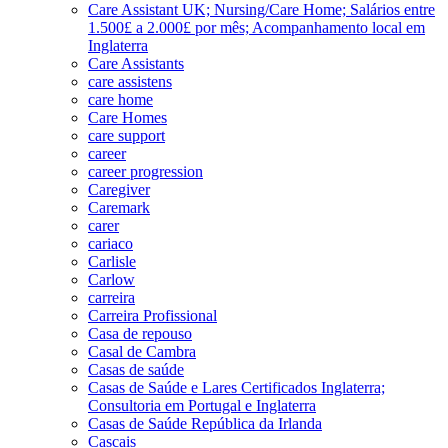
Care Assistant UK; Nursing/Care Home; Salários entre
1.500£ a 2.000£ por mês; Acompanhamento local em
Inglaterra
Care Assistants
care assistens
care home
Care Homes
care support
career
career progression
Caregiver
Caremark
carer
cariaco
Carlisle
Carlow
carreira
Carreira Profissional
Casa de repouso
Casal de Cambra
Casas de saúde
Casas de Saúde e Lares Certificados Inglaterra;
Consultoria em Portugal e Inglaterra
Casas de Saúde República da Irlanda
Cascais