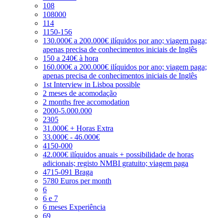
108
108000
114
1150-156
130.000€ a 200.000€ ilíquidos por ano; viagem paga;
apenas precisa de conhecimentos iniciais de Inglês
150 a 240€ à hora
160.000€ a 200.000€ ilíquidos por ano; viagem paga;
apenas precisa de conhecimentos iniciais de Inglês
1st Interview in Lisboa possible
2 meses de acomodação
2 months free accomodation
2000-5.000.000
2305
31.000€ + Horas Extra
33.000€ - 46.000€
4150-000
42.000€ ilíquidos anuais + possibilidade de horas
adicionais; registo NMBI gratuito; viagem paga
4715-091 Braga
5780 Euros per month
6
6 e 7
6 meses Experiência
69