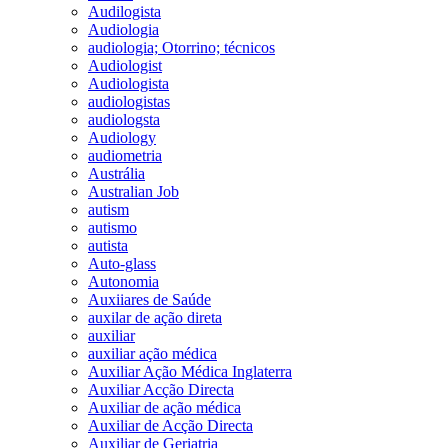
Audilogista
Audiologia
audiologia; Otorrino; técnicos
Audiologist
Audiologista
audiologistas
audiologsta
Audiology
audiometria
Austrália
Australian Job
autism
autismo
autista
Auto-glass
Autonomia
Auxiiares de Saúde
auxilar de ação direta
auxiliar
auxiliar ação médica
Auxiliar Ação Médica Inglaterra
Auxiliar Acção Directa
Auxiliar de ação médica
Auxiliar de Acção Directa
Auxiliar de Geriatria