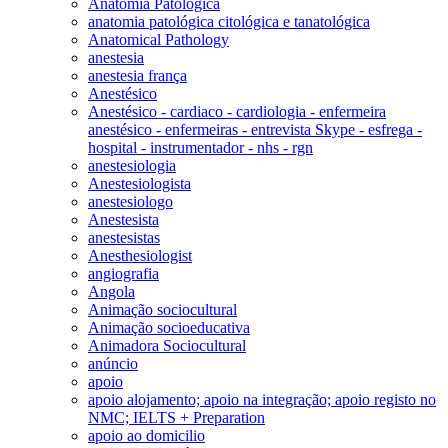
Anatomia Patológica
anatomia patológica citológica e tanatológica
Anatomical Pathology
anestesia
anestesia frança
Anestésico
Anestésico - cardiaco - cardiologia - enfermeira
anestésico - enfermeiras - entrevista Skype - esfrega -
hospital - instrumentador - nhs - rgn
anestesiologia
Anestesiologista
anestesiologo
Anestesista
anestesistas
Anesthesiologist
angiografia
Angola
Animação sociocultural
Animação socioeducativa
Animadora Sociocultural
anúncio
apoio
apoio alojamento; apoio na integração; apoio registo no
NMC; IELTS + Preparation
apoio ao domicilio