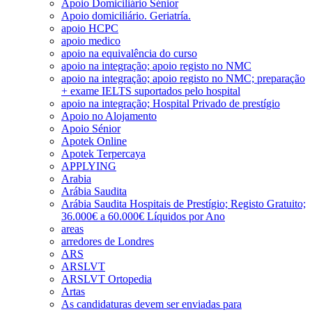
Apoio Domiciliário Sénior
Apoio domiciliário. Geriatría.
apoio HCPC
apoio medico
apoio na equivalência do curso
apoio na integração; apoio registo no NMC
apoio na integração; apoio registo no NMC; preparação
+ exame IELTS suportados pelo hospital
apoio na integração; Hospital Privado de prestígio
Apoio no Alojamento
Apoio Sénior
Apotek Online
Apotek Terpercaya
APPLYING
Arabia
Arábia Saudita
Arábia Saudita Hospitais de Prestígio; Registo Gratuito;
36.000€ a 60.000€ Líquidos por Ano
areas
arredores de Londres
ARS
ARSLVT
ARSLVT Ortopedia
Artas
As candidaturas devem ser enviadas para