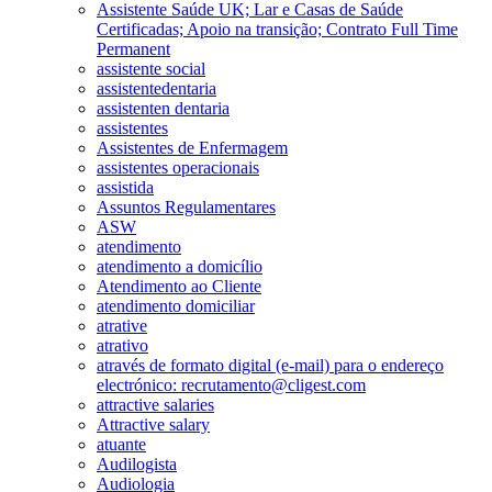
Assistente Saúde UK; Lar e Casas de Saúde
Certificadas; Apoio na transição; Contrato Full Time
Permanent
assistente social
assistentedentaria
assistenten dentaria
assistentes
Assistentes de Enfermagem
assistentes operacionais
assistida
Assuntos Regulamentares
ASW
atendimento
atendimento a domicílio
Atendimento ao Cliente
atendimento domiciliar
atrative
atrativo
através de formato digital (e-mail) para o endereço
electrónico: recrutamento@cligest.com
attractive salaries
Attractive salary
atuante
Audilogista
Audiologia