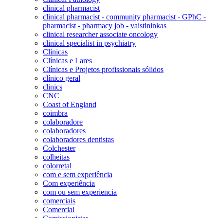
clinical pharmacist
clinical pharmacist - community pharmacist - GPhC -
pharmacist - pharmacy job - vaistininkas
clinical researcher associate oncology
clinical specialist in psychiatry
Clínicas
Clínicas e Lares
Clínicas e Projetos profissionais sólidos
clínico geral
clinics
CNC
Coast of England
coimbra
colaboradore
colaboradores
colaboradores dentistas
Colchester
colheitas
colorretal
com e sem experiência
Com experiência
com ou sem experiencia
comerciais
Comercial