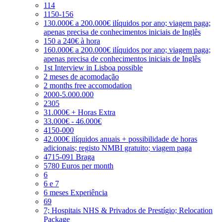
114
1150-156
130.000€ a 200.000€ ilíquidos por ano; viagem paga;
apenas precisa de conhecimentos iniciais de Inglês
150 a 240€ à hora
160.000€ a 200.000€ ilíquidos por ano; viagem paga;
apenas precisa de conhecimentos iniciais de Inglês
1st Interview in Lisboa possible
2 meses de acomodação
2 months free accomodation
2000-5.000.000
2305
31.000€ + Horas Extra
33.000€ - 46.000€
4150-000
42.000€ ilíquidos anuais + possibilidade de horas
adicionais; registo NMBI gratuito; viagem paga
4715-091 Braga
5780 Euros per month
6
6 e 7
6 meses Experiência
69
7; Hospitais NHS & Privados de Prestígio; Relocation
Package