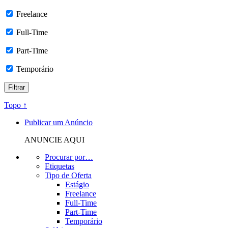
Freelance
Full-Time
Part-Time
Temporário
Topo ↑
Publicar um Anúncio
ANUNCIE AQUI
Procurar por…
Etiquetas
Tipo de Oferta
Estágio
Freelance
Full-Time
Part-Time
Temporário