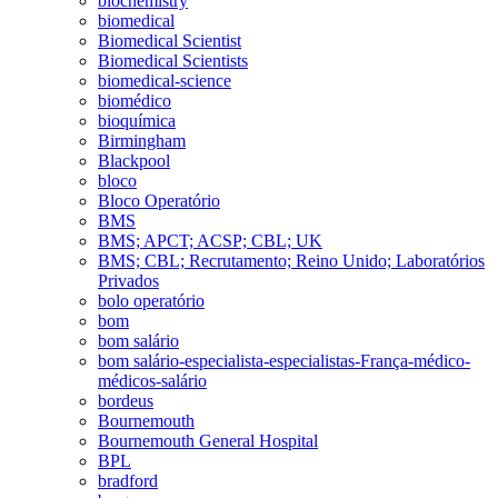
biochemistry
biomedical
Biomedical Scientist
Biomedical Scientists
biomedical-science
biomédico
bioquímica
Birmingham
Blackpool
bloco
Bloco Operatório
BMS
BMS; APCT; ACSP; CBL; UK
BMS; CBL; Recrutamento; Reino Unido; Laboratórios
Privados
bolo operatório
bom
bom salário
bom salário-especialista-especialistas-França-médico-
médicos-salário
bordeus
Bournemouth
Bournemouth General Hospital
BPL
bradford