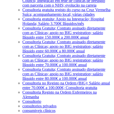
Council; Integração em rede de clínicas de prestígio
com parceria com o NHS; evolução na carreia
Consultoria gratuita registo do curso na Cruz Vermelha
Suíça; acompanhamento local; várias cidades
Consultoria gratuita; Apoio na Integração; Hospital
Holanda; Salário 3.700€ Ilíquidos/mês
Consultoria Gratuita; Contrato assinado diretamente
com as Clínicas; apoio no BIG registration; salário
Ilíquido entre 150.000€ a 200.000€ anual
Consultoria Gratuita; Contrato assinado diretamente
com as Clínicas; apoio no BIG registration; salário
Ilíquido entre 60.000€ a 80.000€ anual
Consultoria Gratuita; Contrato assinado diretamente
com as Clínicas; apoio no BIG registration; salário
Ilíquido entre 70.000€ a 100.000€ anual
Consultoria Gratuita; Contrato assinado diretamente
com as Clínicas; apoio no BIG registration; salário
Ilíquido entre 80.000€ a 100.000€ anual
Consultoria no Registo na Ordem (BIG); Salário anual
entre 70.000€ a 100.000€; Consultoria gratuita
Consultoria Registo na Ordem Enfermeiros na
Alemanha
Consultorio
consultorios privados
consumiveis clínicos