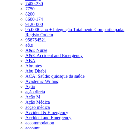
7400-230
7750
8200
8600-174
9120-000
95.000€ ano + Integração Totalmente Comparticipada:
Registo Ordem
958754521
a&e
A&E Nurse
A&E-Accident and Emergency
ABA
Abrantes
Abu Dhabi
ACA; Saúde; quiosque da saúde
Academic Writing
Ação
ação direta
Ação M
Ação Médica
acção médica
Accident & Emergency
Accident and Emergency
accommodation
account