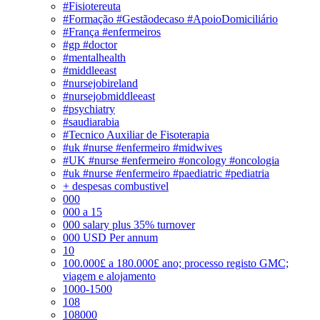
#Fisiotereuta
#Formação #Gestãodecaso #ApoioDomiciliário
#França #enfermeiros
#gp #doctor
#mentalhealth
#middleeast
#nursejobireland
#nursejobmiddleeast
#psychiatry
#saudiarabia
#Tecnico Auxiliar de Fisoterapia
#uk #nurse #enfermeiro #midwives
#UK #nurse #enfermeiro #oncology #oncologia
#uk #nurse #enfermeiro #paediatric #pediatria
+ despesas combustivel
000
000 a 15
000 salary plus 35% turnover
000 USD Per annum
10
100.000£ a 180.000£ ano; processo registo GMC;
viagem e alojamento
1000-1500
108
108000