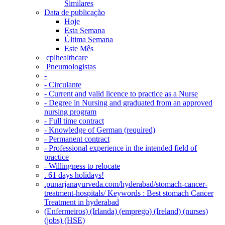
Similares
Data de publicação
Hoje
Esta Semana
Última Semana
Este Mês
‎ cplhealthcare‬
Pneumologistas
-
- Circulante
- Current and valid licence to practice as a Nurse
- Degree in Nursing and graduated from an approved
nursing program
- Full time contract
- Knowledge of German (required)
- Permanent contract
- Professional experience in the intended field of
practice
- Willingness to relocate
. 61 days holidays!
.punarjanayurveda.com/hyderabad/stomach-cancer-
treatment-hospitals/ Keywords : Best stomach Cancer
Treatment in hyderabad
(Enfermeiros) (Irlanda) (emprego) (Ireland) (nurses)
(jobs) (HSE)