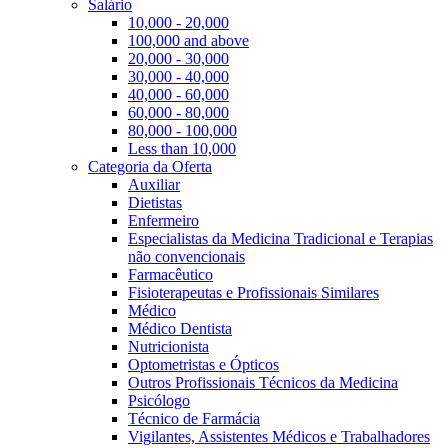
Salário
10,000 - 20,000
100,000 and above
20,000 - 30,000
30,000 - 40,000
40,000 - 60,000
60,000 - 80,000
80,000 - 100,000
Less than 10,000
Categoria da Oferta
Auxiliar
Dietistas
Enfermeiro
Especialistas da Medicina Tradicional e Terapias
não convencionais
Farmacêutico
Fisioterapeutas e Profissionais Similares
Médico
Médico Dentista
Nutricionista
Optometristas e Ópticos
Outros Profissionais Técnicos da Medicina
Psicólogo
Técnico de Farmácia
Vigilantes, Assistentes Médicos e Trabalhadores