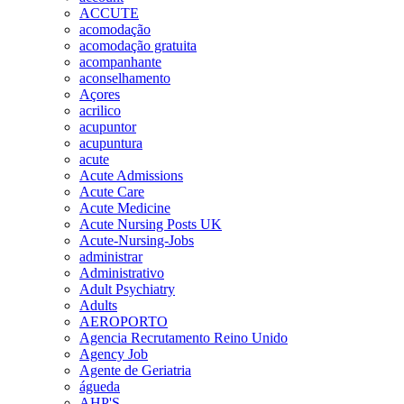
ACCUTE
acomodação
acomodação gratuita
acompanhante
aconselhamento
Açores
acrilico
acupuntor
acupuntura
acute
Acute Admissions
Acute Care
Acute Medicine
Acute Nursing Posts UK
Acute-Nursing-Jobs
administrar
Administrativo
Adult Psychiatry
Adults
AEROPORTO
Agencia Recrutamento Reino Unido
Agency Job
Agente de Geriatria
águeda
AHP'S