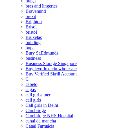
braga
bras and lingeries
Bravemind
brexit
Brighton
Brisol
bristol
Bruxelas
building
bupa
Bury St.Edmunds
business
Business Storage Singapore
Buy levofloxacin wholesale
Buy Verified Skrill Account
C
cabelo
cagas
call girl ajmer
call girls
Call girls in Delhi
Cambridge
Cambridge NHS Hospital
canal da mancha
Canal Farmácia