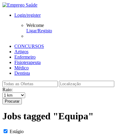
Login/register
Welcome
Ligar/Registo
CONCURSOS
Artigos
Enfermeiro
Fisioterapeuta
Médico
Dentista
Raio:
Procurar
Jobs tagged "Equipa"
Estágio