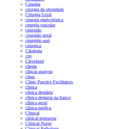
Cirurgia
cirurgia da obesidade
Cirurgia Geral
cirurgia ginécológica
cirurgia vascular
cirurgião
cirurgião geral
cirurgião oral
cirurgica
Citologia
city
Cleveland
cliente
clincal analysis
clinic
Clinic Practice Facilitators
clinica
clinica dentária
clinica dentaria na frança
clínica geral
clínica médica
Clinical
clinical instructor
Clinical Nurse
Clinical Pathology