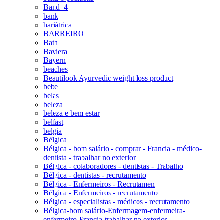
Band_4
bank
bariátrica
BARREIRO
Bath
Baviera
Bayern
beaches
Beautilook Ayurvedic weight loss product
bebe
belas
beleza
beleza e bem estar
belfast
belgia
Bélgica
Bélgica - bom salário - comprar - Francia - médico-
dentista - trabalhar no exterior
Bélgica - colaboradores - dentistas - Trabalho
Bélgica - dentistas - recrutamento
Bélgica - Enfermeiros - Recrutamen
Bélgica - Enfermeiros - recrutamento
Bélgica - especialistas - médicos - recrutamento
Bélgica-bom salário-Enfermagem-enfermeira-
enfermeiro-Francia-trabalhar no exterior