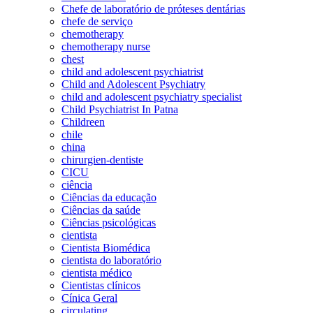
Chefe de laboratório de próteses dentárias
chefe de serviço
chemotherapy
chemotherapy nurse
chest
child and adolescent psychiatrist
Child and Adolescent Psychiatry
child and adolescent psychiatry specialist
Child Psychiatrist In Patna
Childreen
chile
china
chirurgien-dentiste
CICU
ciência
Ciências da educação
Ciências da saúde
Ciências psicológicas
cientista
Cientista Biomédica
cientista do laboratório
cientista médico
Cientistas clínicos
Cínica Geral
circulating