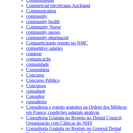
Comissionistas
Commercial electricians Auckland
Communication
community
community health
Community Nurse
community nurses
community pharmacist
Comparticipado registo no NMC
competitive salaries
comprar
comunicação
comunidade
Comunitária
Concurso
Concurso Público
Concursos
consultant
Consultor
consultoria
Consultoria e registo gratuitos na Ordem dos Médicos
em França; condições salariais atrativas
Consultoria Gratuita no Registo no Dental Council;
Organização com Clínicas do NHS
Consultoria Gratuita no Registo no General Dental