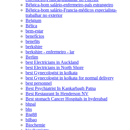
Bélgica-bom salário-enfermeiro-país estrangeiro
Bélgica-bom salário-Francia-médicos especialista-
trabalhar no exterior
Belgium
Bélica
bem-estar
benefícios
benefits
berkshire
berkshire - enfermeiro - lar
Berlim
best Electricians in Auckland
best Electricians in North Shore
best Gynecologist in kolkata
best Gynecologist in kolkata for normal delivery
best personnel
Best Psychiatrist In Kankarbagh Patna
Best Restaurant In Henderson NV
Best stomach Cancer Hospitals in hyderabad
bhpal
bhs
Big88
bilbao
Biochemie