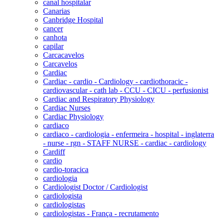
canal hospitalar
Canarias
Canbridge Hospital
cancer
canhota
capilar
Carcacavelos
Carcavelos
Cardiac
Cardiac - cardio - Cardiology - cardiothoracic -
cardiovascular - cath lab - CCU - CICU - perfusionist
Cardiac and Respiratory Physiology
Cardiac Nurses
Cardiac Physiology
cardiaco
cardiaco - cardiologia - enfermeira - hospital - inglaterra
- nurse - rgn - STAFF NURSE - cardiac - cardiology
Cardiff
cardio
cardio-toracica
cardiologia
Cardiologist Doctor / Cardiologist
cardiologista
cardiologistas
cardiologistas - França - recrutamento