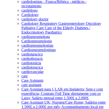
cardiologistas - França/Bélgica - médicos -
recrutamento
cardiólogo
Cardiology
cardiology doctor
Cardiology Respiratory Gastroenterology Oncology
Palliative Care Care of the Elderly Diabetes /
Endocrinology Paediatrics
cardiopneumologa
Cardiopneumologia
cardiopneumologista
Cardiopneumologistas
cardiotaracico
cardiothoracic
cardiotorácia
cardiotoracica
cardiovascular
care
Care Asistants
care assistant
Care Assistant para 1 LAR em Inglaterra; Sem e com
experiência; Contrato Full Time diretamente com os
Lares; Salário mensal entre 1.500£ a 2.000£
Care Assistant UK; Nursing/Care Home; Salários entre
1.500£ a 2.000£ por mês; Acompanhamento local em