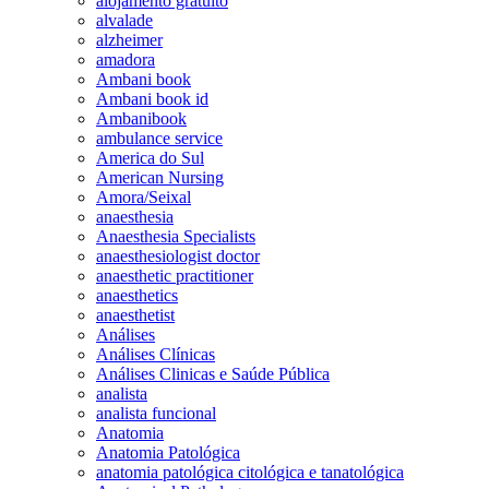
alojamento gratuito
alvalade
alzheimer
amadora
Ambani book
Ambani book id
Ambanibook
ambulance service
America do Sul
American Nursing
Amora/Seixal
anaesthesia
Anaesthesia Specialists
anaesthesiologist doctor
anaesthetic practitioner
anaesthetics
anaesthetist
Análises
Análises Clínicas
Análises Clinicas e Saúde Pública
analista
analista funcional
Anatomia
Anatomia Patológica
anatomia patológica citológica e tanatológica