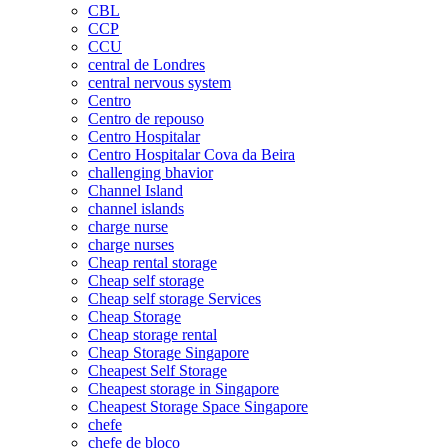
CBL
CCP
CCU
central de Londres
central nervous system
Centro
Centro de repouso
Centro Hospitalar
Centro Hospitalar Cova da Beira
challenging bhavior
Channel Island
channel islands
charge nurse
charge nurses
Cheap rental storage
Cheap self storage
Cheap self storage Services
Cheap Storage
Cheap storage rental
Cheap Storage Singapore
Cheapest Self Storage
Cheapest storage in Singapore
Cheapest Storage Space Singapore
chefe
chefe de bloco