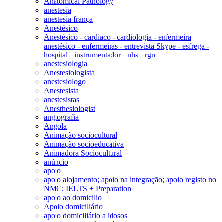
Anatomical Pathology
anestesia
anestesia frança
Anestésico
Anestésico - cardiaco - cardiologia - enfermeira
anestésico - enfermeiras - entrevista Skype - esfrega -
hospital - instrumentador - nhs - rgn
anestesiologia
Anestesiologista
anestesiologo
Anestesista
anestesistas
Anesthesiologist
angiografia
Angola
Animação sociocultural
Animação socioeducativa
Animadora Sociocultural
anúncio
apoio
apoio alojamento; apoio na integração; apoio registo no
NMC; IELTS + Preparation
apoio ao domicilio
Apoio domiciliário
apoio domiciliário a idosos