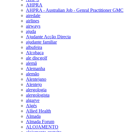
AHPRA
AHPRA - Australian Job - Genral Practitioner GMC
airedale
airlines
airways
ajuda
Ajudante Acção Directa
ajudante familiar
albufeira
Alcobaça
ale discgolf
alemã
Alemanha
alemão
Alentejano
Alentejo
alergologia
alergologista
algarve
Algés
Allied Health
Almada
Almada Forum
ALOJAMENTO