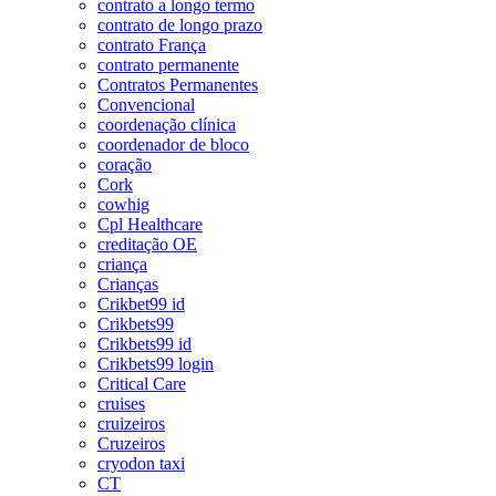
contrato a longo termo
contrato de longo prazo
contrato França
contrato permanente
Contratos Permanentes
Convencional
coordenação clínica
coordenador de bloco
coração
Cork
cowhig
Cpl Healthcare
creditação OE
criança
Crianças
Crikbet99 id
Crikbets99
Crikbets99 id
Crikbets99 login
Critical Care
cruises
cruizeiros
Cruzeiros
cryodon taxi
CT