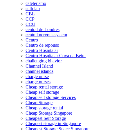
cateterismo
cath lab
CBL
CCP
CCU
central de Londres
central nervous system
Centro
Centro de repouso
Centro Hospitalar
Centro Hospitalar Cova da Beira
challenging bhavior
Channel Island
channel islands
charge nurse
charge nurses
Cheap rental storage
Cheap self storage
Cheap self storage Services
Cheap Storage
Cheap storage rental
Cheap Storage Singapore
Cheapest Self Storage
Cheapest storage in Singapore
Cheapest Storage Space Singapore