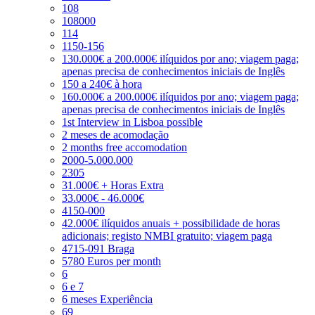
108
108000
114
1150-156
130.000€ a 200.000€ ilíquidos por ano; viagem paga;
apenas precisa de conhecimentos iniciais de Inglês
150 a 240€ à hora
160.000€ a 200.000€ ilíquidos por ano; viagem paga;
apenas precisa de conhecimentos iniciais de Inglês
1st Interview in Lisboa possible
2 meses de acomodação
2 months free accomodation
2000-5.000.000
2305
31.000€ + Horas Extra
33.000€ - 46.000€
4150-000
42.000€ ilíquidos anuais + possibilidade de horas
adicionais; registo NMBI gratuito; viagem paga
4715-091 Braga
5780 Euros per month
6
6 e 7
6 meses Experiência
69