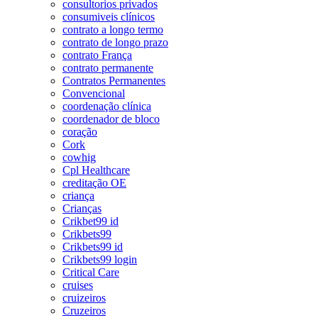
consultorios privados
consumiveis clínicos
contrato a longo termo
contrato de longo prazo
contrato França
contrato permanente
Contratos Permanentes
Convencional
coordenação clínica
coordenador de bloco
coração
Cork
cowhig
Cpl Healthcare
creditação OE
criança
Crianças
Crikbet99 id
Crikbets99
Crikbets99 id
Crikbets99 login
Critical Care
cruises
cruizeiros
Cruzeiros