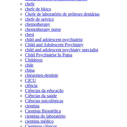
chefe
chefe de bloco
Chefe de laboratório de próteses dentárias
chefe de serviço
chemotherapy
chemotherapy nurse
chest
child and adolescent psychiatrist
Child and Adolescent Psychiatry
child and adolescent psychiatry specialist
Child Psychiatrist In Patna
Childreen
chile
china
chirurgien-dentiste
CICU
ciência
Ciências da educação
Ciências da saúde
Ciências psicológicas
cientista
Cientista Biomédica
cientista do laboratório
cientista médico
Cientistas clínicos