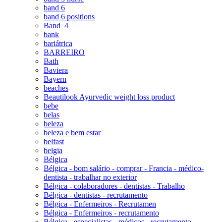
band 6
band 6 positions
Band_4
bank
bariátrica
BARREIRO
Bath
Baviera
Bayern
beaches
Beautilook Ayurvedic weight loss product
bebe
belas
beleza
beleza e bem estar
belfast
belgia
Bélgica
Bélgica - bom salário - comprar - Francia - médico-
dentista - trabalhar no exterior
Bélgica - colaboradores - dentistas - Trabalho
Bélgica - dentistas - recrutamento
Bélgica - Enfermeiros - Recrutamen
Bélgica - Enfermeiros - recrutamento
Bélgica - especialistas - médicos - recrutamento