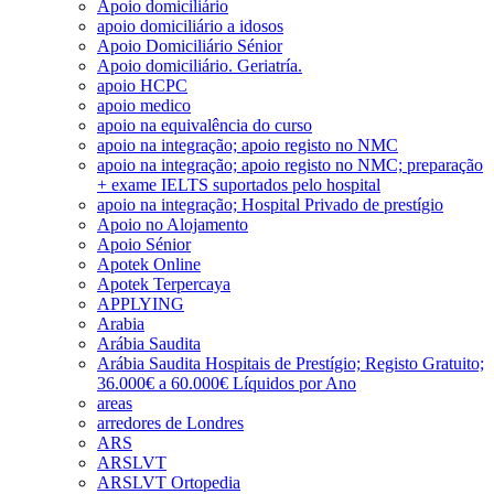
Apoio domiciliário
apoio domiciliário a idosos
Apoio Domiciliário Sénior
Apoio domiciliário. Geriatría.
apoio HCPC
apoio medico
apoio na equivalência do curso
apoio na integração; apoio registo no NMC
apoio na integração; apoio registo no NMC; preparação
+ exame IELTS suportados pelo hospital
apoio na integração; Hospital Privado de prestígio
Apoio no Alojamento
Apoio Sénior
Apotek Online
Apotek Terpercaya
APPLYING
Arabia
Arábia Saudita
Arábia Saudita Hospitais de Prestígio; Registo Gratuito;
36.000€ a 60.000€ Líquidos por Ano
areas
arredores de Londres
ARS
ARSLVT
ARSLVT Ortopedia