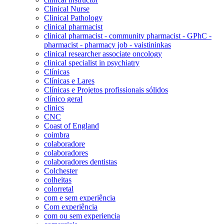
Clinical Nurse
Clinical Pathology
clinical pharmacist
clinical pharmacist - community pharmacist - GPhC -
pharmacist - pharmacy job - vaistininkas
clinical researcher associate oncology
clinical specialist in psychiatry
Clínicas
Clínicas e Lares
Clínicas e Projetos profissionais sólidos
clínico geral
clinics
CNC
Coast of England
coimbra
colaboradore
colaboradores
colaboradores dentistas
Colchester
colheitas
colorretal
com e sem experiência
Com experiência
com ou sem experiencia