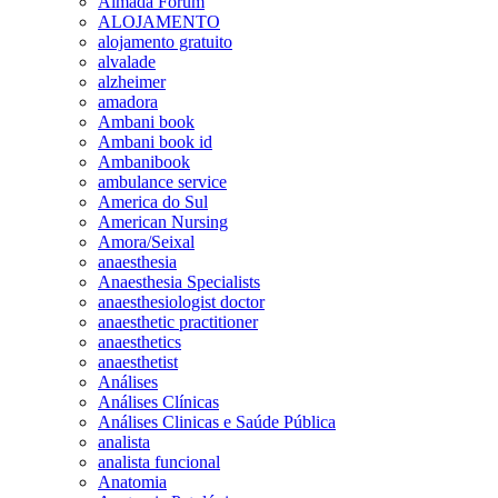
Almada Forum
ALOJAMENTO
alojamento gratuito
alvalade
alzheimer
amadora
Ambani book
Ambani book id
Ambanibook
ambulance service
America do Sul
American Nursing
Amora/Seixal
anaesthesia
Anaesthesia Specialists
anaesthesiologist doctor
anaesthetic practitioner
anaesthetics
anaesthetist
Análises
Análises Clínicas
Análises Clinicas e Saúde Pública
analista
analista funcional
Anatomia