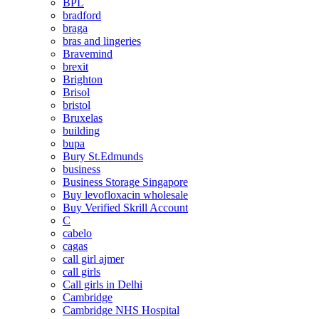
BPL
bradford
braga
bras and lingeries
Bravemind
brexit
Brighton
Brisol
bristol
Bruxelas
building
bupa
Bury St.Edmunds
business
Business Storage Singapore
Buy levofloxacin wholesale
Buy Verified Skrill Account
C
cabelo
cagas
call girl ajmer
call girls
Call girls in Delhi
Cambridge
Cambridge NHS Hospital