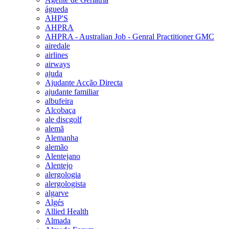
águeda
AHP'S
AHPRA
AHPRA - Australian Job - Genral Practitioner GMC
airedale
airlines
airways
ajuda
Ajudante Acção Directa
ajudante familiar
albufeira
Alcobaça
ale discgolf
alemã
Alemanha
alemão
Alentejano
Alentejo
alergologia
alergologista
algarve
Algés
Allied Health
Almada