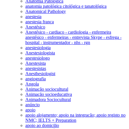
Anatomia Patológica
anatomia patológica citológica e tanatológica
Anatomical Pathology
anestesia
anestesia frança
Anestésico
Anestésico - cardiaco - cardiologia - enfermeira
anestésico - enfermeiras - entrevista Skype - esfrega -
hospital - instrumentador - nhs - rgn
anestesiologia
Anestesiologista
anestesiologo
Anestesista
anestesistas
Anesthesiologist
angiografia
Angola
Animação sociocultural
Animação socioeducativa
Animadora Sociocultural
anúncio
apoio
apoio alojamento; apoio na integração; apoio registo no
NMC; IELTS + Preparation
apoio ao domicilio