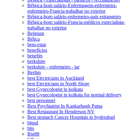
Bélgica-bom salário-Enfermagem-enfermeira-
enfermeiro-Francia-trabalhar no exterior
Bélgica-bom salário-enfermeiro-país estrangeiro
Bélgica-bom salário-Francia-médicos especialista-
trabalhar no exterior
Belgium
Bélica
bem-estar
benefícios
benefits
berkshire
berkshire - enfermeiro - lar
Berlim
best Electricians in Auckland
best Electricians in North Shore
best Gynecologist in kolkata
best Gynecologist in kolkata for normal delivery
best personnel
Best Psychiatrist In Kankarbagh Patna
Best Restaurant In Henderson NV
Best stomach Cancer Hospitals in hyderabad
bhpal
bhs
Big88