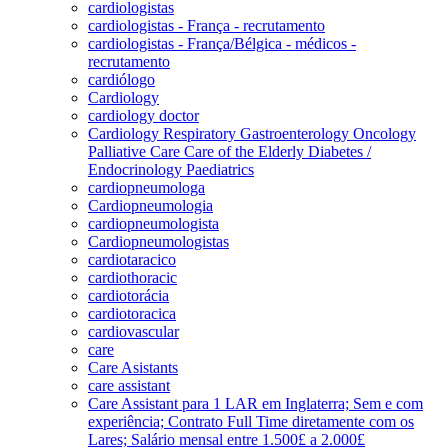
cardiologistas
cardiologistas - França - recrutamento
cardiologistas - França/Bélgica - médicos -
recrutamento
cardiólogo
Cardiology
cardiology doctor
Cardiology Respiratory Gastroenterology Oncology
Palliative Care Care of the Elderly Diabetes /
Endocrinology Paediatrics
cardiopneumologa
Cardiopneumologia
cardiopneumologista
Cardiopneumologistas
cardiotaracico
cardiothoracic
cardiotorácia
cardiotoracica
cardiovascular
care
Care Asistants
care assistant
Care Assistant para 1 LAR em Inglaterra; Sem e com
experiência; Contrato Full Time diretamente com os
Lares; Salário mensal entre 1.500£ a 2.000£