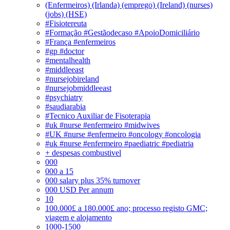
(Enfermeiros) (Irlanda) (emprego) (Ireland) (nurses)
(jobs) (HSE)
#Fisiotereuta
#Formação #Gestãodecaso #ApoioDomiciliário
#França #enfermeiros
#gp #doctor
#mentalhealth
#middleeast
#nursejobireland
#nursejobmiddleeast
#psychiatry
#saudiarabia
#Tecnico Auxiliar de Fisoterapia
#uk #nurse #enfermeiro #midwives
#UK #nurse #enfermeiro #oncology #oncologia
#uk #nurse #enfermeiro #paediatric #pediatria
+ despesas combustivel
000
000 a 15
000 salary plus 35% turnover
000 USD Per annum
10
100.000£ a 180.000£ ano; processo registo GMC;
viagem e alojamento
1000-1500