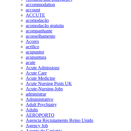
accommodation
account
ACCUTE
acomodação
acomodação gratuita
acompanhante
aconselhamento
Açores
acrilico
acupuntor
acupuntura
acute
Acute Admissions
Acute Care
Acute Medicine
Acute Nursing Posts UK
Acute-Nursing-Jobs
administrar
Administrativo
Adult Psychiatry
Adults
AEROPORTO
Agencia Recrutamento Reino Unido
Agency Job
Agente de Geriatria