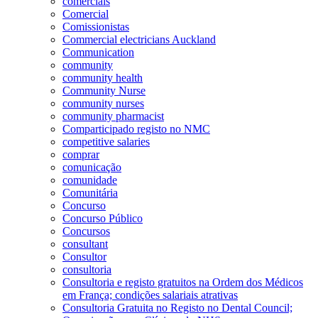
comerciais
Comercial
Comissionistas
Commercial electricians Auckland
Communication
community
community health
Community Nurse
community nurses
community pharmacist
Comparticipado registo no NMC
competitive salaries
comprar
comunicação
comunidade
Comunitária
Concurso
Concurso Público
Concursos
consultant
Consultor
consultoria
Consultoria e registo gratuitos na Ordem dos Médicos
em França; condições salariais atrativas
Consultoria Gratuita no Registo no Dental Council;