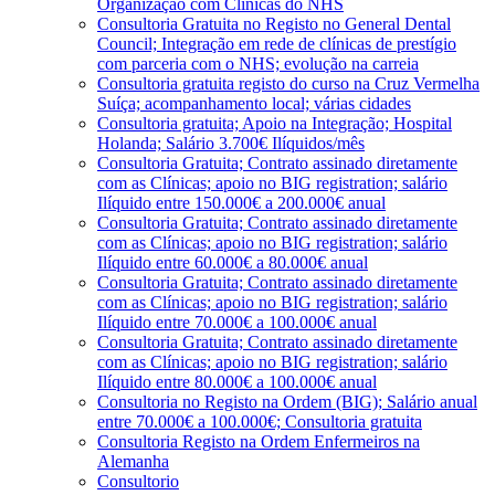
Organização com Clínicas do NHS
Consultoria Gratuita no Registo no General Dental
Council; Integração em rede de clínicas de prestígio
com parceria com o NHS; evolução na carreia
Consultoria gratuita registo do curso na Cruz Vermelha
Suíça; acompanhamento local; várias cidades
Consultoria gratuita; Apoio na Integração; Hospital
Holanda; Salário 3.700€ Ilíquidos/mês
Consultoria Gratuita; Contrato assinado diretamente
com as Clínicas; apoio no BIG registration; salário
Ilíquido entre 150.000€ a 200.000€ anual
Consultoria Gratuita; Contrato assinado diretamente
com as Clínicas; apoio no BIG registration; salário
Ilíquido entre 60.000€ a 80.000€ anual
Consultoria Gratuita; Contrato assinado diretamente
com as Clínicas; apoio no BIG registration; salário
Ilíquido entre 70.000€ a 100.000€ anual
Consultoria Gratuita; Contrato assinado diretamente
com as Clínicas; apoio no BIG registration; salário
Ilíquido entre 80.000€ a 100.000€ anual
Consultoria no Registo na Ordem (BIG); Salário anual
entre 70.000€ a 100.000€; Consultoria gratuita
Consultoria Registo na Ordem Enfermeiros na
Alemanha
Consultorio