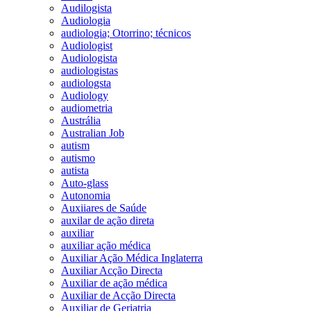
Audilogista
Audiologia
audiologia; Otorrino; técnicos
Audiologist
Audiologista
audiologistas
audiologsta
Audiology
audiometria
Austrália
Australian Job
autism
autismo
autista
Auto-glass
Autonomia
Auxiiares de Saúde
auxilar de ação direta
auxiliar
auxiliar ação médica
Auxiliar Ação Médica Inglaterra
Auxiliar Acção Directa
Auxiliar de ação médica
Auxiliar de Acção Directa
Auxiliar de Geriatria