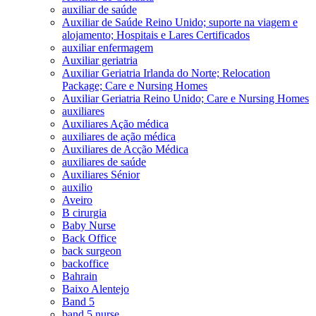
auxiliar de saúde
Auxiliar de Saúde Reino Unido; suporte na viagem e
alojamento; Hospitais e Lares Certificados
auxiliar enfermagem
Auxiliar geriatria
Auxiliar Geriatria Irlanda do Norte; Relocation
Package; Care e Nursing Homes
Auxiliar Geriatria Reino Unido; Care e Nursing Homes
auxiliares
Auxiliares Ação médica
auxiliares de ação médica
Auxiliares de Acção Médica
auxiliares de saúde
Auxiliares Sénior
auxilio
Aveiro
B cirurgia
Baby Nurse
Back Office
back surgeon
backoffice
Bahrain
Baixo Alentejo
Band 5
band 5 nurse