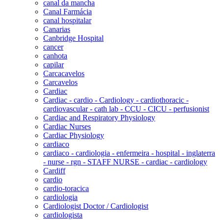
canal da mancha
Canal Farmácia
canal hospitalar
Canarias
Canbridge Hospital
cancer
canhota
capilar
Carcacavelos
Carcavelos
Cardiac
Cardiac - cardio - Cardiology - cardiothoracic -
cardiovascular - cath lab - CCU - CICU - perfusionist
Cardiac and Respiratory Physiology
Cardiac Nurses
Cardiac Physiology
cardiaco
cardiaco - cardiologia - enfermeira - hospital - inglaterra
- nurse - rgn - STAFF NURSE - cardiac - cardiology
Cardiff
cardio
cardio-toracica
cardiologia
Cardiologist Doctor / Cardiologist
cardiologista