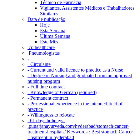
Técnico de Farmácia
Vigilantes, Assistentes Médicos e Trabalhadores
Similares
Data de publicação
Hoje
Esta Semana
Última Semana
Este Mês
‎ cplhealthcare‬
Pneumologistas
-
- Circulante
- Current and valid licence to practice as a Nurse
- Degree in Nursing and graduated from an approved
nursing program
- Full time contract
- Knowledge of German (required)
- Permanent contract
- Professional experience in the intended field of
practice
- Willingness to relocate
. 61 days holidays!
.punarjanayurveda.com/hyderabad/stomach-cancer-
treatment-hospitals/ Keywords : Best stomach Cancer
Treatment in hyderabad