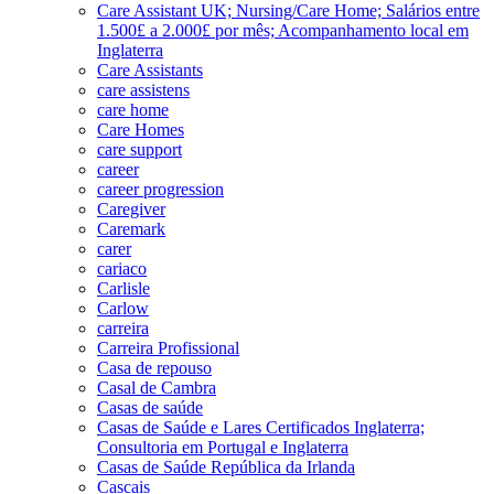
Care Assistant UK; Nursing/Care Home; Salários entre
1.500£ a 2.000£ por mês; Acompanhamento local em
Inglaterra
Care Assistants
care assistens
care home
Care Homes
care support
career
career progression
Caregiver
Caremark
carer
cariaco
Carlisle
Carlow
carreira
Carreira Profissional
Casa de repouso
Casal de Cambra
Casas de saúde
Casas de Saúde e Lares Certificados Inglaterra;
Consultoria em Portugal e Inglaterra
Casas de Saúde República da Irlanda
Cascais