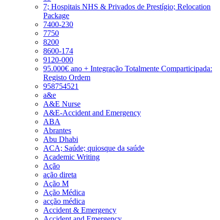
7; Hospitais NHS & Privados de Prestígio; Relocation
Package
7400-230
7750
8200
8600-174
9120-000
95.000€ ano + Integração Totalmente Comparticipada:
Registo Ordem
958754521
a&e
A&E Nurse
A&E-Accident and Emergency
ABA
Abrantes
Abu Dhabi
ACA; Saúde; quiosque da saúde
Academic Writing
Ação
ação direta
Ação M
Ação Médica
acção médica
Accident & Emergency
Accident and Emergency