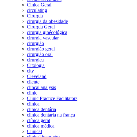
Cínica Geral
circulating
Cirurgia
cirurgia da obesidade
Cirurgia Geral
cirurgia ginécológica
cirurgia vascular
cirurgião
cirurgião geral
cirurgião oral
cirurgica
Citologia
city
Cleveland
cliente
clincal analysis
clinic
Clinic Practice Facilitators
clinica
clinica dentária
clinica dentaria na frança
clínica geral
clínica médica
Clinical
clinical instructor