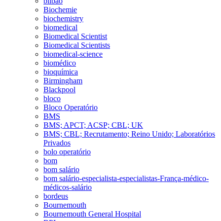
bilbao
Biochemie
biochemistry
biomedical
Biomedical Scientist
Biomedical Scientists
biomedical-science
biomédico
bioquímica
Birmingham
Blackpool
bloco
Bloco Operatório
BMS
BMS; APCT; ACSP; CBL; UK
BMS; CBL; Recrutamento; Reino Unido; Laboratórios
Privados
bolo operatório
bom
bom salário
bom salário-especialista-especialistas-França-médico-
médicos-salário
bordeus
Bournemouth
Bournemouth General Hospital