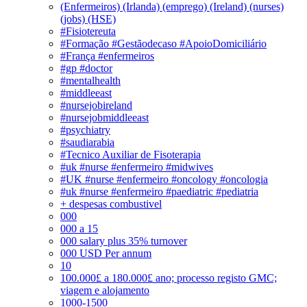
(Enfermeiros) (Irlanda) (emprego) (Ireland) (nurses)
(jobs) (HSE)
#Fisiotereuta
#Formação #Gestãodecaso #ApoioDomiciliário
#França #enfermeiros
#gp #doctor
#mentalhealth
#middleeast
#nursejobireland
#nursejobmiddleeast
#psychiatry
#saudiarabia
#Tecnico Auxiliar de Fisoterapia
#uk #nurse #enfermeiro #midwives
#UK #nurse #enfermeiro #oncology #oncologia
#uk #nurse #enfermeiro #paediatric #pediatria
+ despesas combustivel
000
000 a 15
000 salary plus 35% turnover
000 USD Per annum
10
100.000£ a 180.000£ ano; processo registo GMC;
viagem e alojamento
1000-1500