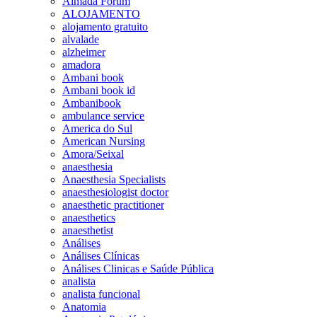
Almada Forum
ALOJAMENTO
alojamento gratuito
alvalade
alzheimer
amadora
Ambani book
Ambani book id
Ambanibook
ambulance service
America do Sul
American Nursing
Amora/Seixal
anaesthesia
Anaesthesia Specialists
anaesthesiologist doctor
anaesthetic practitioner
anaesthetics
anaesthetist
Análises
Análises Clínicas
Análises Clinicas e Saúde Pública
analista
analista funcional
Anatomia