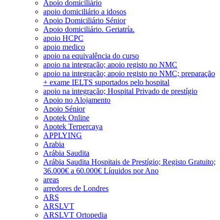
Apoio domiciliário
apoio domiciliário a idosos
Apoio Domiciliário Sénior
Apoio domiciliário. Geriatría.
apoio HCPC
apoio medico
apoio na equivalência do curso
apoio na integração; apoio registo no NMC
apoio na integração; apoio registo no NMC; preparação
+ exame IELTS suportados pelo hospital
apoio na integração; Hospital Privado de prestígio
Apoio no Alojamento
Apoio Sénior
Apotek Online
Apotek Terpercaya
APPLYING
Arabia
Arábia Saudita
Arábia Saudita Hospitais de Prestígio; Registo Gratuito;
36.000€ a 60.000€ Líquidos por Ano
areas
arredores de Londres
ARS
ARSLVT
ARSLVT Ortopedia