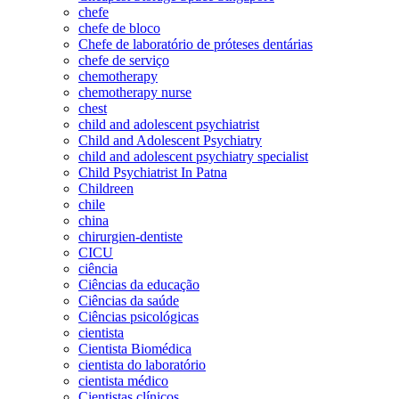
chefe
chefe de bloco
Chefe de laboratório de próteses dentárias
chefe de serviço
chemotherapy
chemotherapy nurse
chest
child and adolescent psychiatrist
Child and Adolescent Psychiatry
child and adolescent psychiatry specialist
Child Psychiatrist In Patna
Childreen
chile
china
chirurgien-dentiste
CICU
ciência
Ciências da educação
Ciências da saúde
Ciências psicológicas
cientista
Cientista Biomédica
cientista do laboratório
cientista médico
Cientistas clínicos