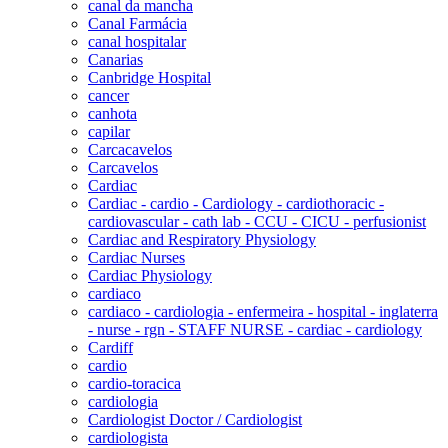
canal da mancha
Canal Farmácia
canal hospitalar
Canarias
Canbridge Hospital
cancer
canhota
capilar
Carcacavelos
Carcavelos
Cardiac
Cardiac - cardio - Cardiology - cardiothoracic -
cardiovascular - cath lab - CCU - CICU - perfusionist
Cardiac and Respiratory Physiology
Cardiac Nurses
Cardiac Physiology
cardiaco
cardiaco - cardiologia - enfermeira - hospital - inglaterra
- nurse - rgn - STAFF NURSE - cardiac - cardiology
Cardiff
cardio
cardio-toracica
cardiologia
Cardiologist Doctor / Cardiologist
cardiologista