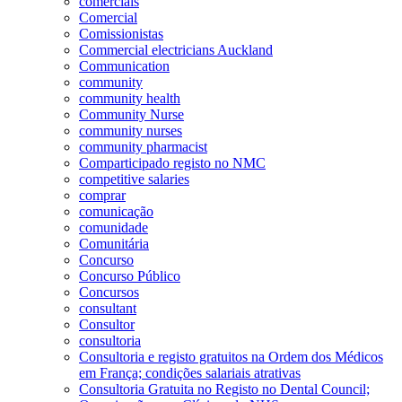
comerciais
Comercial
Comissionistas
Commercial electricians Auckland
Communication
community
community health
Community Nurse
community nurses
community pharmacist
Comparticipado registo no NMC
competitive salaries
comprar
comunicação
comunidade
Comunitária
Concurso
Concurso Público
Concursos
consultant
Consultor
consultoria
Consultoria e registo gratuitos na Ordem dos Médicos
em França; condições salariais atrativas
Consultoria Gratuita no Registo no Dental Council;