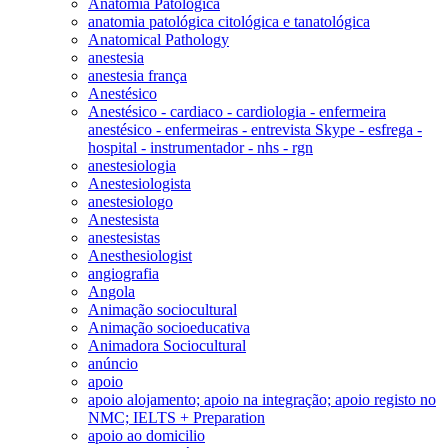
Anatomia Patológica
anatomia patológica citológica e tanatológica
Anatomical Pathology
anestesia
anestesia frança
Anestésico
Anestésico - cardiaco - cardiologia - enfermeira
anestésico - enfermeiras - entrevista Skype - esfrega -
hospital - instrumentador - nhs - rgn
anestesiologia
Anestesiologista
anestesiologo
Anestesista
anestesistas
Anesthesiologist
angiografia
Angola
Animação sociocultural
Animação socioeducativa
Animadora Sociocultural
anúncio
apoio
apoio alojamento; apoio na integração; apoio registo no
NMC; IELTS + Preparation
apoio ao domicilio