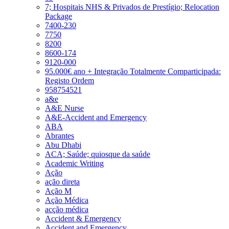
7; Hospitais NHS & Privados de Prestígio; Relocation
Package
7400-230
7750
8200
8600-174
9120-000
95.000€ ano + Integração Totalmente Comparticipada:
Registo Ordem
958754521
a&e
A&E Nurse
A&E-Accident and Emergency
ABA
Abrantes
Abu Dhabi
ACA; Saúde; quiosque da saúde
Academic Writing
Ação
ação direta
Ação M
Ação Médica
acção médica
Accident & Emergency
Accident and Emergency