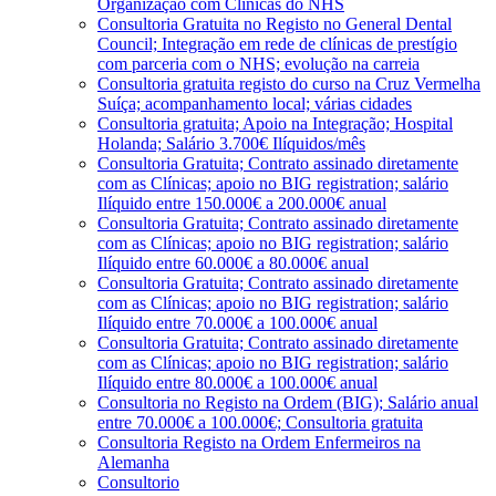
Organização com Clínicas do NHS
Consultoria Gratuita no Registo no General Dental
Council; Integração em rede de clínicas de prestígio
com parceria com o NHS; evolução na carreia
Consultoria gratuita registo do curso na Cruz Vermelha
Suíça; acompanhamento local; várias cidades
Consultoria gratuita; Apoio na Integração; Hospital
Holanda; Salário 3.700€ Ilíquidos/mês
Consultoria Gratuita; Contrato assinado diretamente
com as Clínicas; apoio no BIG registration; salário
Ilíquido entre 150.000€ a 200.000€ anual
Consultoria Gratuita; Contrato assinado diretamente
com as Clínicas; apoio no BIG registration; salário
Ilíquido entre 60.000€ a 80.000€ anual
Consultoria Gratuita; Contrato assinado diretamente
com as Clínicas; apoio no BIG registration; salário
Ilíquido entre 70.000€ a 100.000€ anual
Consultoria Gratuita; Contrato assinado diretamente
com as Clínicas; apoio no BIG registration; salário
Ilíquido entre 80.000€ a 100.000€ anual
Consultoria no Registo na Ordem (BIG); Salário anual
entre 70.000€ a 100.000€; Consultoria gratuita
Consultoria Registo na Ordem Enfermeiros na
Alemanha
Consultorio