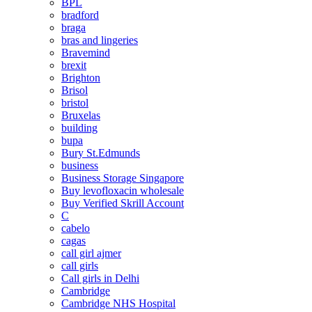
BPL
bradford
braga
bras and lingeries
Bravemind
brexit
Brighton
Brisol
bristol
Bruxelas
building
bupa
Bury St.Edmunds
business
Business Storage Singapore
Buy levofloxacin wholesale
Buy Verified Skrill Account
C
cabelo
cagas
call girl ajmer
call girls
Call girls in Delhi
Cambridge
Cambridge NHS Hospital