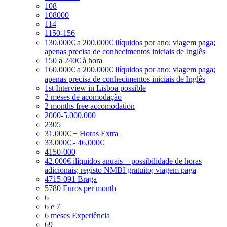
108
108000
114
1150-156
130.000€ a 200.000€ ilíquidos por ano; viagem paga;
apenas precisa de conhecimentos iniciais de Inglês
150 a 240€ à hora
160.000€ a 200.000€ ilíquidos por ano; viagem paga;
apenas precisa de conhecimentos iniciais de Inglês
1st Interview in Lisboa possible
2 meses de acomodação
2 months free accomodation
2000-5.000.000
2305
31.000€ + Horas Extra
33.000€ - 46.000€
4150-000
42.000€ ilíquidos anuais + possibilidade de horas
adicionais; registo NMBI gratuito; viagem paga
4715-091 Braga
5780 Euros per month
6
6 e 7
6 meses Experiência
69