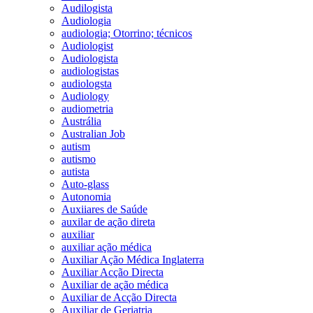
Audilogista
Audiologia
audiologia; Otorrino; técnicos
Audiologist
Audiologista
audiologistas
audiologsta
Audiology
audiometria
Austrália
Australian Job
autism
autismo
autista
Auto-glass
Autonomia
Auxiiares de Saúde
auxilar de ação direta
auxiliar
auxiliar ação médica
Auxiliar Ação Médica Inglaterra
Auxiliar Acção Directa
Auxiliar de ação médica
Auxiliar de Acção Directa
Auxiliar de Geriatria