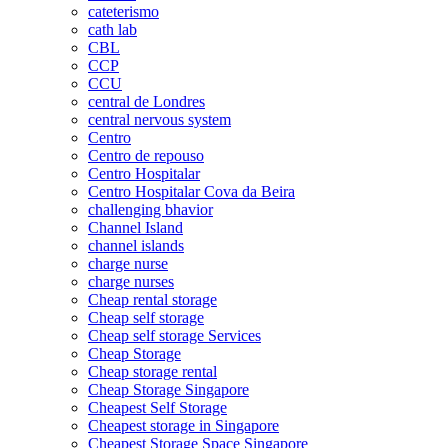
cateterismo
cath lab
CBL
CCP
CCU
central de Londres
central nervous system
Centro
Centro de repouso
Centro Hospitalar
Centro Hospitalar Cova da Beira
challenging bhavior
Channel Island
channel islands
charge nurse
charge nurses
Cheap rental storage
Cheap self storage
Cheap self storage Services
Cheap Storage
Cheap storage rental
Cheap Storage Singapore
Cheapest Self Storage
Cheapest storage in Singapore
Cheapest Storage Space Singapore