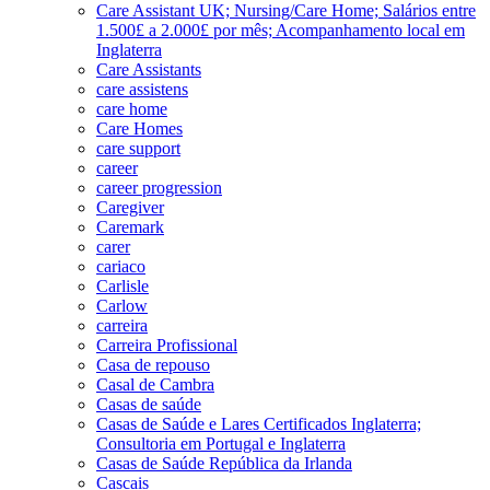
Care Assistant UK; Nursing/Care Home; Salários entre
1.500£ a 2.000£ por mês; Acompanhamento local em
Inglaterra
Care Assistants
care assistens
care home
Care Homes
care support
career
career progression
Caregiver
Caremark
carer
cariaco
Carlisle
Carlow
carreira
Carreira Profissional
Casa de repouso
Casal de Cambra
Casas de saúde
Casas de Saúde e Lares Certificados Inglaterra;
Consultoria em Portugal e Inglaterra
Casas de Saúde República da Irlanda
Cascais