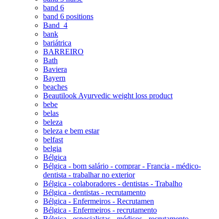
band 6
band 6 positions
Band_4
bank
bariátrica
BARREIRO
Bath
Baviera
Bayern
beaches
Beautilook Ayurvedic weight loss product
bebe
belas
beleza
beleza e bem estar
belfast
belgia
Bélgica
Bélgica - bom salário - comprar - Francia - médico-
dentista - trabalhar no exterior
Bélgica - colaboradores - dentistas - Trabalho
Bélgica - dentistas - recrutamento
Bélgica - Enfermeiros - Recrutamen
Bélgica - Enfermeiros - recrutamento
Bélgica - especialistas - médicos - recrutamento