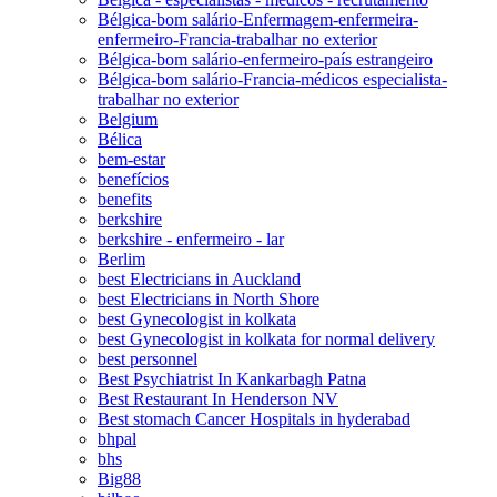
Bélgica-bom salário-Enfermagem-enfermeira-
enfermeiro-Francia-trabalhar no exterior
Bélgica-bom salário-enfermeiro-país estrangeiro
Bélgica-bom salário-Francia-médicos especialista-
trabalhar no exterior
Belgium
Bélica
bem-estar
benefícios
benefits
berkshire
berkshire - enfermeiro - lar
Berlim
best Electricians in Auckland
best Electricians in North Shore
best Gynecologist in kolkata
best Gynecologist in kolkata for normal delivery
best personnel
Best Psychiatrist In Kankarbagh Patna
Best Restaurant In Henderson NV
Best stomach Cancer Hospitals in hyderabad
bhpal
bhs
Big88