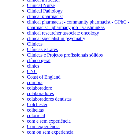
Clinical Nurse
Clinical Pathology
clinical pharmacist
clinical pharmacist - community pharmacist - GPhC -
pharmacist - pharmacy job - vaistininkas
clinical researcher associate oncology
clinical specialist in psychiatry
Clínicas
Clínicas e Lares
Clínicas e Projetos profissionais sólidos
clínico geral
clinics
CNC
Coast of England
coimbra
colaboradore
colaboradores
colaboradores dentistas
Colchester
colheitas
colorretal
com e sem experiência
Com experiência
com ou sem experiencia