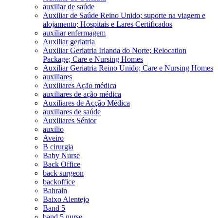
auxiliar de saúde
Auxiliar de Saúde Reino Unido; suporte na viagem e
alojamento; Hospitais e Lares Certificados
auxiliar enfermagem
Auxiliar geriatria
Auxiliar Geriatria Irlanda do Norte; Relocation
Package; Care e Nursing Homes
Auxiliar Geriatria Reino Unido; Care e Nursing Homes
auxiliares
Auxiliares Ação médica
auxiliares de ação médica
Auxiliares de Acção Médica
auxiliares de saúde
Auxiliares Sénior
auxilio
Aveiro
B cirurgia
Baby Nurse
Back Office
back surgeon
backoffice
Bahrain
Baixo Alentejo
Band 5
band 5 nurse