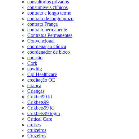
consultorios privados
consumiveis clínicos
contrato a longo termo
contrato de longo prazo
contrato França
contrato permanente
Contratos Permanentes
Convencional
coordenação clínica
coordenador de bloco
coração
Cork
cowhig
Cpl Healthcare
creditação OE
criança
Crianças
Crikbet99 id
Crikbets99
Crikbets99 id
Crikbets99 login
Critical Care
cruises
cruizeiros
Cruzeiros