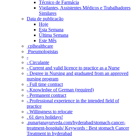
Técnico de Farmácia
Vigilantes, Assistentes Médicos e Trabalhadores
Similares
Data de publicação
Hoje
Esta Semana
Última Semana
Este Mês
‎ cplhealthcare‬
Pneumologistas
-
- Circulante
- Current and valid licence to practice as a Nurse
- Degree in Nursing and graduated from an approved
nursing program
- Full time contract
- Knowledge of German (required)
- Permanent contract
- Professional experience in the intended field of
practice
- Willingness to relocate
. 61 days holidays!
.punarjanayurveda.com/hyderabad/stomach-cancer-
treatment-hospitals/ Keywords : Best stomach Cancer
Treatment in hyderabad