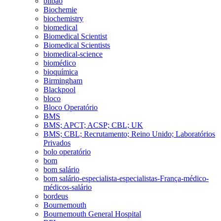
bilbao
Biochemie
biochemistry
biomedical
Biomedical Scientist
Biomedical Scientists
biomedical-science
biomédico
bioquímica
Birmingham
Blackpool
bloco
Bloco Operatório
BMS
BMS; APCT; ACSP; CBL; UK
BMS; CBL; Recrutamento; Reino Unido; Laboratórios
Privados
bolo operatório
bom
bom salário
bom salário-especialista-especialistas-França-médico-
médicos-salário
bordeus
Bournemouth
Bournemouth General Hospital