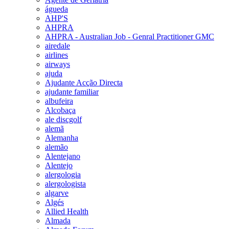
águeda
AHP'S
AHPRA
AHPRA - Australian Job - Genral Practitioner GMC
airedale
airlines
airways
ajuda
Ajudante Acção Directa
ajudante familiar
albufeira
Alcobaça
ale discgolf
alemã
Alemanha
alemão
Alentejano
Alentejo
alergologia
alergologista
algarve
Algés
Allied Health
Almada