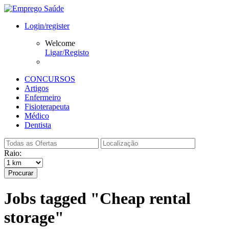
Login/register
Welcome
Ligar/Registo
CONCURSOS
Artigos
Enfermeiro
Fisioterapeuta
Médico
Dentista
Raio:
Procurar
Jobs tagged "Cheap rental
storage"