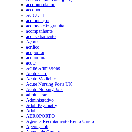
accommodation
account
ACCUTE
acomodação
acomodação gratuita
acompanhante
aconselhamento
Açores
acrilico
acupuntor
acupuntura
acute
Acute Admissions
Acute Care
Acute Medicine
Acute Nursing Posts UK
Acute-Nursing-Jobs
administrar
Administrativo
Adult Psychiatry
Adults
AEROPORTO
Agencia Recrutamento Reino Unido
Agency Job
Agente de Geriatria