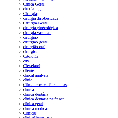
Cínica Geral
circulating
Cirurgia
cirurgia da obesidade
Cirurgia Geral
cirurgia ginécológica
cirurgia vascular
cirurgião
cirurgião geral
cirurgião oral
cirurgica
Citologia
city
Cleveland
cliente
clincal analysis
clinic
Clinic Practice Facilitators
clinica
clinica dentária
clinica dentaria na frança
clínica geral
clínica médica
Clinical
clinical instructor