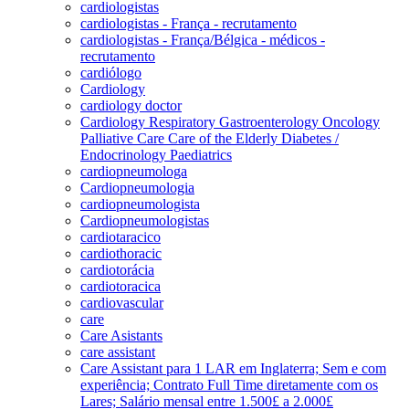
cardiologistas
cardiologistas - França - recrutamento
cardiologistas - França/Bélgica - médicos -
recrutamento
cardiólogo
Cardiology
cardiology doctor
Cardiology Respiratory Gastroenterology Oncology
Palliative Care Care of the Elderly Diabetes /
Endocrinology Paediatrics
cardiopneumologa
Cardiopneumologia
cardiopneumologista
Cardiopneumologistas
cardiotaracico
cardiothoracic
cardiotorácia
cardiotoracica
cardiovascular
care
Care Asistants
care assistant
Care Assistant para 1 LAR em Inglaterra; Sem e com
experiência; Contrato Full Time diretamente com os
Lares; Salário mensal entre 1.500£ a 2.000£