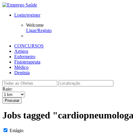
Login/register
Welcome
Ligar/Registo
CONCURSOS
Artigos
Enfermeiro
Fisioterapeuta
Médico
Dentista
Raio:
Procurar
Jobs tagged "cardiopneumolog
Estágio