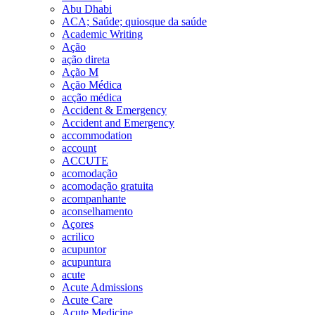
Abu Dhabi
ACA; Saúde; quiosque da saúde
Academic Writing
Ação
ação direta
Ação M
Ação Médica
acção médica
Accident & Emergency
Accident and Emergency
accommodation
account
ACCUTE
acomodação
acomodação gratuita
acompanhante
aconselhamento
Açores
acrilico
acupuntor
acupuntura
acute
Acute Admissions
Acute Care
Acute Medicine