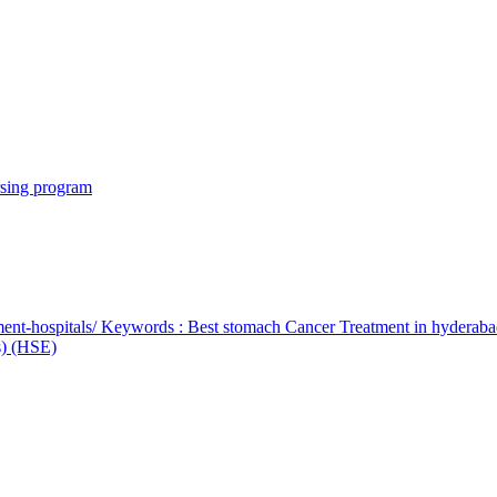
rsing program
ent-hospitals/ Keywords : Best stomach Cancer Treatment in hyderab
bs) (HSE)