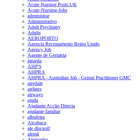
Acute Nursing Posts UK
Acute-Nursing-Jobs
administrar
Administrativo
Adult Psychiatry
Adults
AEROPORTO
Agencia Recrutamento Reino Unido
Agency Job
Agente de Geriatria
águeda
AHP'S
AHPRA
AHPRA - Australian Job - Genral Practitioner GMC
airedale
airlines
airways
ajuda
Ajudante Acção Directa
ajudante familiar
albufeira
Alcobaça
ale discgolf
alemã
Alemanha