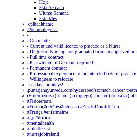
Hoje
Esta Semana
Última Semana
Este Mês
‎ cplhealthcare‬
Pneumologistas
-
- Circulante
- Current and valid licence to practice as a Nurse
- Degree in Nursing and graduated from an approved nu
- Full time contract
- Knowledge of German (required)
- Permanent contract
- Professional experience in the intended field of practice
- Willingness to relocate
. 61 days holidays!
.punarjanayurveda.com/hyderabad/stomach-cancer-treatm
(Enfermeiros) (Irlanda) (emprego) (Ireland) (nurses) (jo
#Fisiotereuta
#Formação #Gestãodecaso #ApoioDomiciliário
#França #enfermeiros
#gp #doctor
#mentalhealth
#middleeast
#nursejobireland