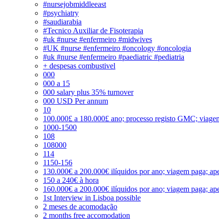
#nursejobmiddleeast
#psychiatry
#saudiarabia
#Tecnico Auxiliar de Fisoterapia
#uk #nurse #enfermeiro #midwives
#UK #nurse #enfermeiro #oncology #oncologia
#uk #nurse #enfermeiro #paediatric #pediatria
+ despesas combustivel
000
000 a 15
000 salary plus 35% turnover
000 USD Per annum
10
100.000£ a 180.000£ ano; processo registo GMC; viage
1000-1500
108
108000
114
1150-156
130.000€ a 200.000€ ilíquidos por ano; viagem paga; ape
150 a 240€ à hora
160.000€ a 200.000€ ilíquidos por ano; viagem paga; ape
1st Interview in Lisboa possible
2 meses de acomodação
2 months free accomodation