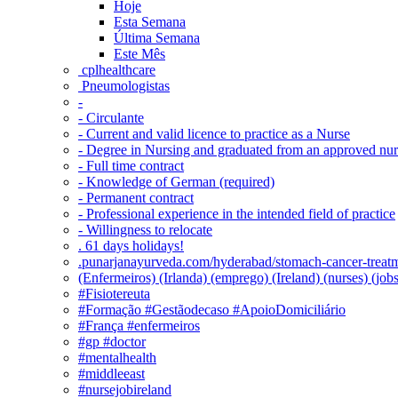
Hoje
Esta Semana
Última Semana
Este Mês
‎ cplhealthcare‬
Pneumologistas
-
- Circulante
- Current and valid licence to practice as a Nurse
- Degree in Nursing and graduated from an approved nu
- Full time contract
- Knowledge of German (required)
- Permanent contract
- Professional experience in the intended field of practice
- Willingness to relocate
. 61 days holidays!
.punarjanayurveda.com/hyderabad/stomach-cancer-treatm
(Enfermeiros) (Irlanda) (emprego) (Ireland) (nurses) (jo
#Fisiotereuta
#Formação #Gestãodecaso #ApoioDomiciliário
#França #enfermeiros
#gp #doctor
#mentalhealth
#middleeast
#nursejobireland