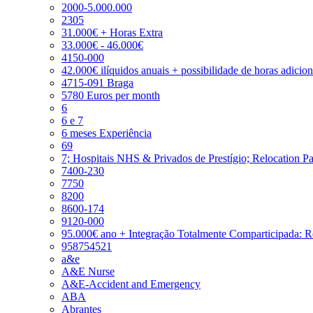
2000-5.000.000
2305
31.000€ + Horas Extra
33.000€ - 46.000€
4150-000
42.000€ ilíquidos anuais + possibilidade de horas adicio
4715-091 Braga
5780 Euros per month
6
6 e 7
6 meses Experiência
69
7; Hospitais NHS & Privados de Prestígio; Relocation P
7400-230
7750
8200
8600-174
9120-000
95.000€ ano + Integração Totalmente Comparticipada: 
958754521
a&e
A&E Nurse
A&E-Accident and Emergency
ABA
Abrantes