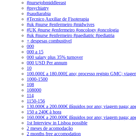
#nursejobmiddleeast
#psychiatry
#saudiarabia
#Tecnico Auxiliar de Fisoterapia
#uk #nurse #enfermeiro #midwives
#UK #nurse #enfermeiro #oncology #oncologia
#uk #nurse #enfermeiro #paediatric #pediatria
+ despesas combustivel
000
000 a 15
000 salary plus 35% turnover
000 USD Per annum
10
100.000£ a 180.000£ ano; processo registo GMC; viage
1000-1500
108
108000
114
1150-156
130.000€ a 200.000€ ilíquidos por ano; viagem paga; ape
150 a 240€ à hora
160.000€ a 200.000€ ilíquidos por ano; viagem paga; ape
1st Interview in Lisboa possible
2 meses de acomodação
2 months free accomodation