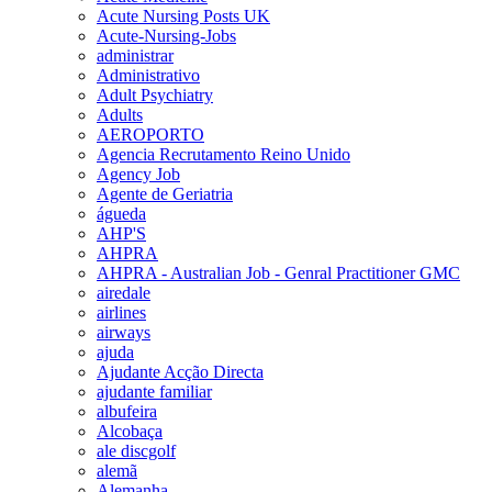
Acute Nursing Posts UK
Acute-Nursing-Jobs
administrar
Administrativo
Adult Psychiatry
Adults
AEROPORTO
Agencia Recrutamento Reino Unido
Agency Job
Agente de Geriatria
águeda
AHP'S
AHPRA
AHPRA - Australian Job - Genral Practitioner GMC
airedale
airlines
airways
ajuda
Ajudante Acção Directa
ajudante familiar
albufeira
Alcobaça
ale discgolf
alemã
Alemanha