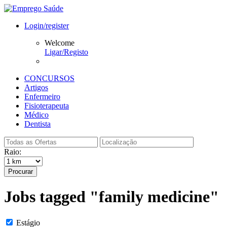
Login/register
Welcome
Ligar/Registo
CONCURSOS
Artigos
Enfermeiro
Fisioterapeuta
Médico
Dentista
Raio:
Procurar
Jobs tagged "family medicine"
Estágio