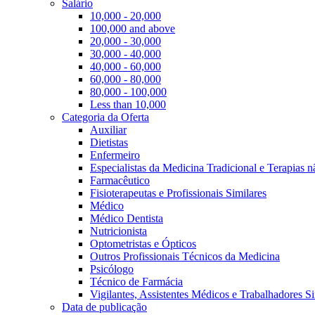
Salário
10,000 - 20,000
100,000 and above
20,000 - 30,000
30,000 - 40,000
40,000 - 60,000
60,000 - 80,000
80,000 - 100,000
Less than 10,000
Categoria da Oferta
Auxiliar
Dietistas
Enfermeiro
Especialistas da Medicina Tradicional e Terapias 
Farmacêutico
Fisioterapeutas e Profissionais Similares
Médico
Médico Dentista
Nutricionista
Optometristas e Ópticos
Outros Profissionais Técnicos da Medicina
Psicólogo
Técnico de Farmácia
Vigilantes, Assistentes Médicos e Trabalhadores Si
Data de publicação