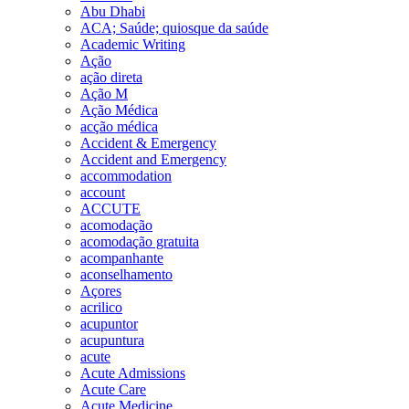
Abu Dhabi
ACA; Saúde; quiosque da saúde
Academic Writing
Ação
ação direta
Ação M
Ação Médica
acção médica
Accident & Emergency
Accident and Emergency
accommodation
account
ACCUTE
acomodação
acomodação gratuita
acompanhante
aconselhamento
Açores
acrilico
acupuntor
acupuntura
acute
Acute Admissions
Acute Care
Acute Medicine