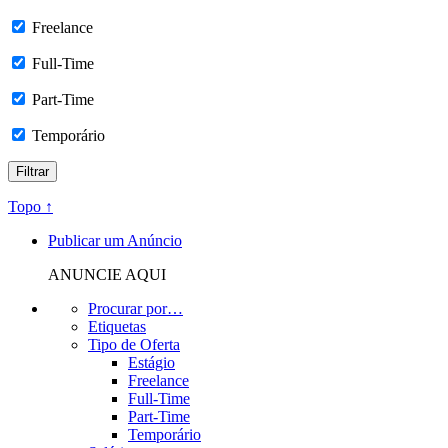
Freelance
Full-Time
Part-Time
Temporário
Topo ↑
Publicar um Anúncio
ANUNCIE AQUI
Procurar por…
Etiquetas
Tipo de Oferta
Estágio
Freelance
Full-Time
Part-Time
Temporário