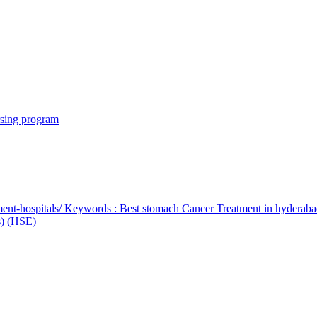
rsing program
ent-hospitals/ Keywords : Best stomach Cancer Treatment in hyderab
bs) (HSE)