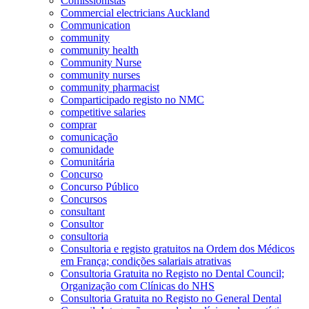
Comissionistas
Commercial electricians Auckland
Communication
community
community health
Community Nurse
community nurses
community pharmacist
Comparticipado registo no NMC
competitive salaries
comprar
comunicação
comunidade
Comunitária
Concurso
Concurso Público
Concursos
consultant
Consultor
consultoria
Consultoria e registo gratuitos na Ordem dos Médicos
em França; condições salariais atrativas
Consultoria Gratuita no Registo no Dental Council;
Organização com Clínicas do NHS
Consultoria Gratuita no Registo no General Dental