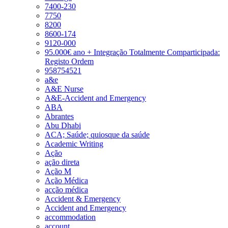
7400-230
7750
8200
8600-174
9120-000
95.000€ ano + Integração Totalmente Comparticipada:
Registo Ordem
958754521
a&e
A&E Nurse
A&E-Accident and Emergency
ABA
Abrantes
Abu Dhabi
ACA; Saúde; quiosque da saúde
Academic Writing
Ação
ação direta
Ação M
Ação Médica
acção médica
Accident & Emergency
Accident and Emergency
accommodation
account