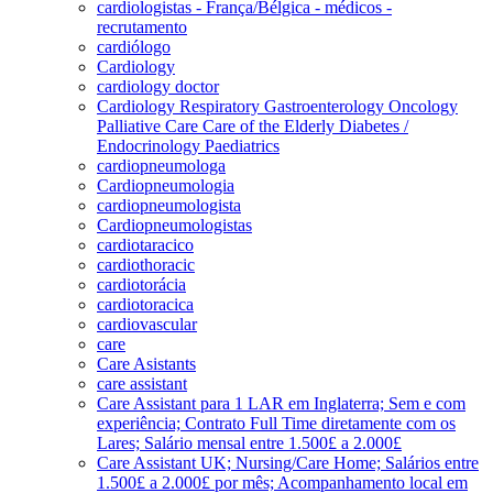
cardiologistas - França/Bélgica - médicos -
recrutamento
cardiólogo
Cardiology
cardiology doctor
Cardiology Respiratory Gastroenterology Oncology
Palliative Care Care of the Elderly Diabetes /
Endocrinology Paediatrics
cardiopneumologa
Cardiopneumologia
cardiopneumologista
Cardiopneumologistas
cardiotaracico
cardiothoracic
cardiotorácia
cardiotoracica
cardiovascular
care
Care Asistants
care assistant
Care Assistant para 1 LAR em Inglaterra; Sem e com
experiência; Contrato Full Time diretamente com os
Lares; Salário mensal entre 1.500£ a 2.000£
Care Assistant UK; Nursing/Care Home; Salários entre
1.500£ a 2.000£ por mês; Acompanhamento local em