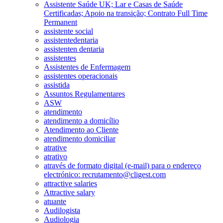
Assistente Saúde UK; Lar e Casas de Saúde
Certificadas; Apoio na transição; Contrato Full Time
Permanent
assistente social
assistentedentaria
assistenten dentaria
assistentes
Assistentes de Enfermagem
assistentes operacionais
assistida
Assuntos Regulamentares
ASW
atendimento
atendimento a domicílio
Atendimento ao Cliente
atendimento domiciliar
atrative
atrativo
através de formato digital (e-mail) para o endereço
electrónico: recrutamento@cligest.com
attractive salaries
Attractive salary
atuante
Audilogista
Audiologia