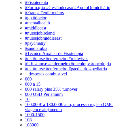
#Fisiotereuta
#Formação #Gestãodecaso #ApoioDomiciliário
#França #enfermeiros
#gp #doctor
#mentalhealth
#middleeast
#nursejobireland
#nursejobmiddleeast
#psychiatry
#saudiarabia
#Tecnico Auxiliar de Fisoterapia
#uk #nurse #enfermeiro #midwives
#UK #nurse #enfermeiro #oncology #oncologia
#uk #nurse #enfermeiro #paediatric #pediatria
+ despesas combustivel
000
000 a 15
000 salary plus 35% turnover
000 USD Per annum
10
100.000£ a 180.000£ ano; processo registo GMC;
viagem e alojamento
1000-1500
108
108000