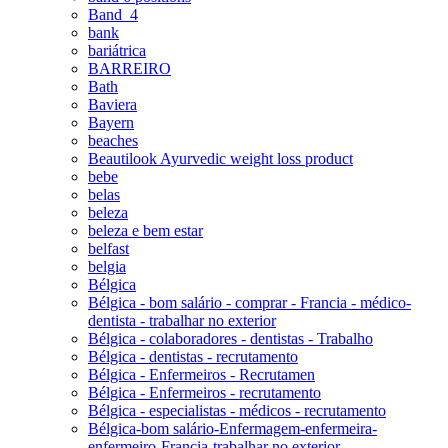
Band_4
bank
bariátrica
BARREIRO
Bath
Baviera
Bayern
beaches
Beautilook Ayurvedic weight loss product
bebe
belas
beleza
beleza e bem estar
belfast
belgia
Bélgica
Bélgica - bom salário - comprar - Francia - médico-
dentista - trabalhar no exterior
Bélgica - colaboradores - dentistas - Trabalho
Bélgica - dentistas - recrutamento
Bélgica - Enfermeiros - Recrutamen
Bélgica - Enfermeiros - recrutamento
Bélgica - especialistas - médicos - recrutamento
Bélgica-bom salário-Enfermagem-enfermeira-
enfermeiro-Francia-trabalhar no exterior