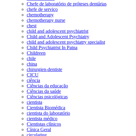
Chefe de laboratório de próteses dentárias
chefe de serviço
chemotherapy
chemotherapy nurse
chest
child and adolescent psychiatrist
Child and Adolescent Psychiatry
child and adolescent psychiatry specialist
Child Psychiatrist In Patna
Childreen
chile
china
chirurgien-dentiste
CICU
ciência
Ciências da educação
Ciências da saúde
Ciências psicológicas
cientista
Cientista Biomédica
cientista do laboratório
cientista médico
Cientistas clínicos
Cínica Geral
circulating