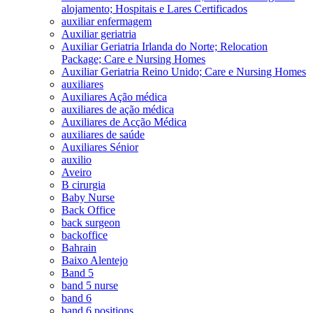
alojamento; Hospitais e Lares Certificados
auxiliar enfermagem
Auxiliar geriatria
Auxiliar Geriatria Irlanda do Norte; Relocation
Package; Care e Nursing Homes
Auxiliar Geriatria Reino Unido; Care e Nursing Homes
auxiliares
Auxiliares Ação médica
auxiliares de ação médica
Auxiliares de Acção Médica
auxiliares de saúde
Auxiliares Sénior
auxilio
Aveiro
B cirurgia
Baby Nurse
Back Office
back surgeon
backoffice
Bahrain
Baixo Alentejo
Band 5
band 5 nurse
band 6
band 6 positions