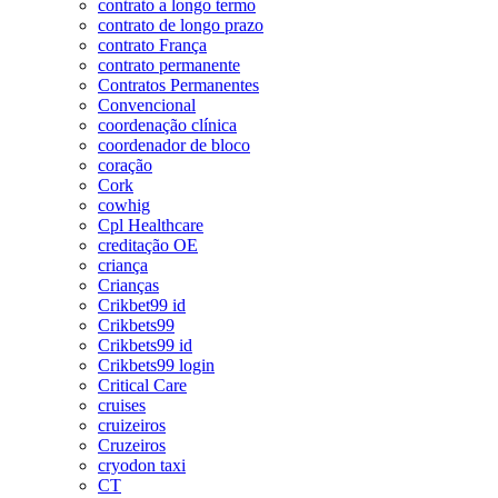
contrato a longo termo
contrato de longo prazo
contrato França
contrato permanente
Contratos Permanentes
Convencional
coordenação clínica
coordenador de bloco
coração
Cork
cowhig
Cpl Healthcare
creditação OE
criança
Crianças
Crikbet99 id
Crikbets99
Crikbets99 id
Crikbets99 login
Critical Care
cruises
cruizeiros
Cruzeiros
cryodon taxi
CT