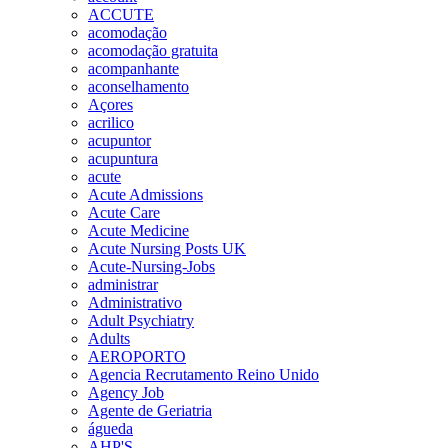
ACCUTE
acomodação
acomodação gratuita
acompanhante
aconselhamento
Açores
acrilico
acupuntor
acupuntura
acute
Acute Admissions
Acute Care
Acute Medicine
Acute Nursing Posts UK
Acute-Nursing-Jobs
administrar
Administrativo
Adult Psychiatry
Adults
AEROPORTO
Agencia Recrutamento Reino Unido
Agency Job
Agente de Geriatria
águeda
AHP'S