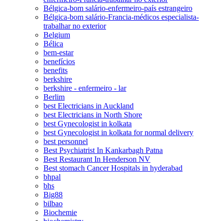
Bélgica-bom salário-enfermeiro-país estrangeiro
Bélgica-bom salário-Francia-médicos especialista-
trabalhar no exterior
Belgium
Bélica
bem-estar
benefícios
benefits
berkshire
berkshire - enfermeiro - lar
Berlim
best Electricians in Auckland
best Electricians in North Shore
best Gynecologist in kolkata
best Gynecologist in kolkata for normal delivery
best personnel
Best Psychiatrist In Kankarbagh Patna
Best Restaurant In Henderson NV
Best stomach Cancer Hospitals in hyderabad
bhpal
bhs
Big88
bilbao
Biochemie