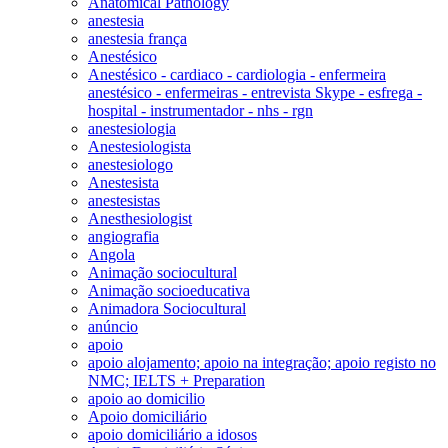
Anatomical Pathology
anestesia
anestesia frança
Anestésico
Anestésico - cardiaco - cardiologia - enfermeira
anestésico - enfermeiras - entrevista Skype - esfrega -
hospital - instrumentador - nhs - rgn
anestesiologia
Anestesiologista
anestesiologo
Anestesista
anestesistas
Anesthesiologist
angiografia
Angola
Animação sociocultural
Animação socioeducativa
Animadora Sociocultural
anúncio
apoio
apoio alojamento; apoio na integração; apoio registo no
NMC; IELTS + Preparation
apoio ao domicilio
Apoio domiciliário
apoio domiciliário a idosos