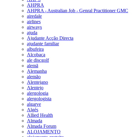
AHPRA
AHPRA - Australian Job - Genral Practitioner GMC
airedale
airlines
airways
ajuda
Ajudante Acção Directa
ajudante familiar
albufeira
Alcobaça
ale discgolf
alemã
Alemanha
alemão
Alentejano
Alentejo
alergologia
alergologista
algarve
Algés
Allied Health
Almada
Almada Forum
ALOJAMENTO