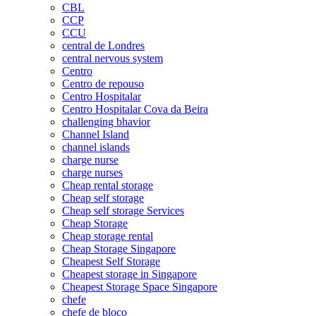
CBL
CCP
CCU
central de Londres
central nervous system
Centro
Centro de repouso
Centro Hospitalar
Centro Hospitalar Cova da Beira
challenging bhavior
Channel Island
channel islands
charge nurse
charge nurses
Cheap rental storage
Cheap self storage
Cheap self storage Services
Cheap Storage
Cheap storage rental
Cheap Storage Singapore
Cheapest Self Storage
Cheapest storage in Singapore
Cheapest Storage Space Singapore
chefe
chefe de bloco