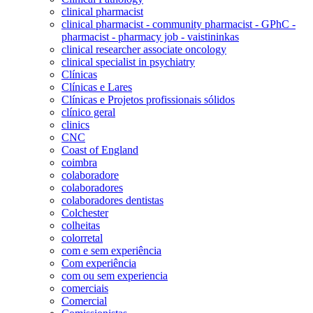
clinical pharmacist
clinical pharmacist - community pharmacist - GPhC -
pharmacist - pharmacy job - vaistininkas
clinical researcher associate oncology
clinical specialist in psychiatry
Clínicas
Clínicas e Lares
Clínicas e Projetos profissionais sólidos
clínico geral
clinics
CNC
Coast of England
coimbra
colaboradore
colaboradores
colaboradores dentistas
Colchester
colheitas
colorretal
com e sem experiência
Com experiência
com ou sem experiencia
comerciais
Comercial