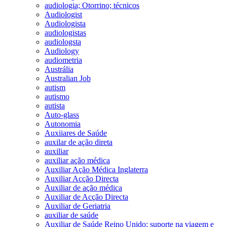
audiologia; Otorrino; técnicos
Audiologist
Audiologista
audiologistas
audiologsta
Audiology
audiometria
Austrália
Australian Job
autism
autismo
autista
Auto-glass
Autonomia
Auxiiares de Saúde
auxilar de ação direta
auxiliar
auxiliar ação médica
Auxiliar Ação Médica Inglaterra
Auxiliar Acção Directa
Auxiliar de ação médica
Auxiliar de Acção Directa
Auxiliar de Geriatria
auxiliar de saúde
Auxiliar de Saúde Reino Unido; suporte na viagem e