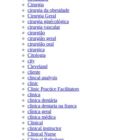
Cirurgia
cirurgia da obesidade
Cirurgia Geral
cirurgia ginécológica
cirurgia vascular
cirurgião
cirurgião geral
cirurgião oral
cirurgica
Citologia
city
Cleveland
cliente
clincal analysis
clinic
Clinic Practice Facilitators
clinica
clinica dentária
clinica dentaria na frança
clínica geral
clínica médica
Clinical
clinical instructor
Clinical Nurse
Clinical Pathology