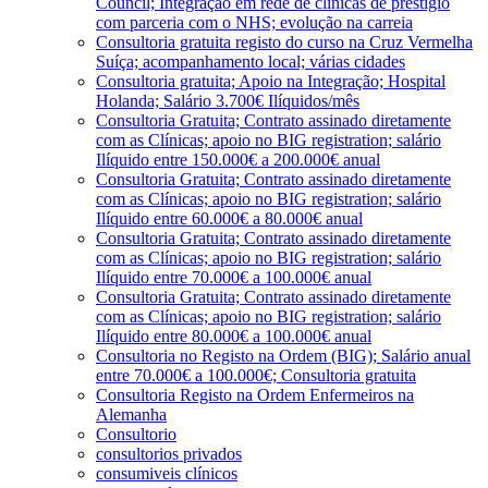
Council; Integração em rede de clínicas de prestígio
com parceria com o NHS; evolução na carreia
Consultoria gratuita registo do curso na Cruz Vermelha
Suíça; acompanhamento local; várias cidades
Consultoria gratuita; Apoio na Integração; Hospital
Holanda; Salário 3.700€ Ilíquidos/mês
Consultoria Gratuita; Contrato assinado diretamente
com as Clínicas; apoio no BIG registration; salário
Ilíquido entre 150.000€ a 200.000€ anual
Consultoria Gratuita; Contrato assinado diretamente
com as Clínicas; apoio no BIG registration; salário
Ilíquido entre 60.000€ a 80.000€ anual
Consultoria Gratuita; Contrato assinado diretamente
com as Clínicas; apoio no BIG registration; salário
Ilíquido entre 70.000€ a 100.000€ anual
Consultoria Gratuita; Contrato assinado diretamente
com as Clínicas; apoio no BIG registration; salário
Ilíquido entre 80.000€ a 100.000€ anual
Consultoria no Registo na Ordem (BIG); Salário anual
entre 70.000€ a 100.000€; Consultoria gratuita
Consultoria Registo na Ordem Enfermeiros na
Alemanha
Consultorio
consultorios privados
consumiveis clínicos