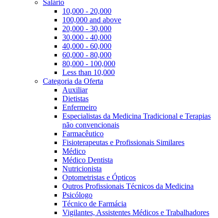
Salário
10,000 - 20,000
100,000 and above
20,000 - 30,000
30,000 - 40,000
40,000 - 60,000
60,000 - 80,000
80,000 - 100,000
Less than 10,000
Categoria da Oferta
Auxiliar
Dietistas
Enfermeiro
Especialistas da Medicina Tradicional e Terapias
não convencionais
Farmacêutico
Fisioterapeutas e Profissionais Similares
Médico
Médico Dentista
Nutricionista
Optometristas e Ópticos
Outros Profissionais Técnicos da Medicina
Psicólogo
Técnico de Farmácia
Vigilantes, Assistentes Médicos e Trabalhadores