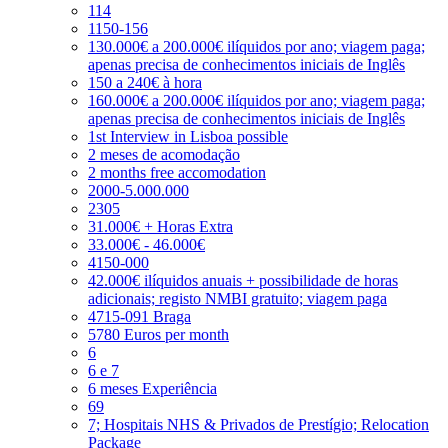
114
1150-156
130.000€ a 200.000€ ilíquidos por ano; viagem paga;
apenas precisa de conhecimentos iniciais de Inglês
150 a 240€ à hora
160.000€ a 200.000€ ilíquidos por ano; viagem paga;
apenas precisa de conhecimentos iniciais de Inglês
1st Interview in Lisboa possible
2 meses de acomodação
2 months free accomodation
2000-5.000.000
2305
31.000€ + Horas Extra
33.000€ - 46.000€
4150-000
42.000€ ilíquidos anuais + possibilidade de horas
adicionais; registo NMBI gratuito; viagem paga
4715-091 Braga
5780 Euros per month
6
6 e 7
6 meses Experiência
69
7; Hospitais NHS & Privados de Prestígio; Relocation
Package