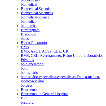
biochemistry
biomedical
Biomedical Scientist
Biomedical Scientists
biomedical-science
biomédico
bioquímica
Birmingham
Blackpool
bloco
Bloco Operatório
BMS
BMS; APCT; ACSP; CBL; UK
BMS; CBL; Recrutamento; Reino Unido; Laboratórios
Privados
bolo operatório
bom
bom salário
bom salário-especialista-especialistas-França-médico-
médicos-salário
bordeus
Bournemouth
Bournemouth General Hospital
BPL
bradford