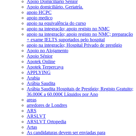
Apoio Domiciliário Sénior
Apoio domiciliário. Geriatría.
apoio HCPC
apoio medico
apoio na equivalência do curso
apoio na integração; apoio registo no NMC
apoio na integração; apoio registo no NMC; preparação
+ exame IELTS suportados pelo hospital
apoio na integração; Hospital Privado de prestígio
Apoio no Alojamento
Apoio Sénior
Apotek Online
Apotek Terpercaya
APPLYING
Arabia
Arábia Saudita
Arábia Saudita Hospitais de Prestígio; Registo Gratuito;
36.000€ a 60.000€ Líquidos por Ano
areas
arredores de Londres
ARS
ARSLVT
ARSLVT Ortopedia
Artas
As candidaturas devem ser enviadas para