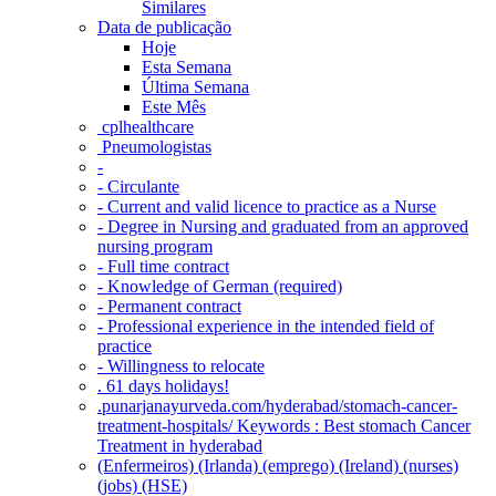
Similares
Data de publicação
Hoje
Esta Semana
Última Semana
Este Mês
‎ cplhealthcare‬
Pneumologistas
-
- Circulante
- Current and valid licence to practice as a Nurse
- Degree in Nursing and graduated from an approved
nursing program
- Full time contract
- Knowledge of German (required)
- Permanent contract
- Professional experience in the intended field of
practice
- Willingness to relocate
. 61 days holidays!
.punarjanayurveda.com/hyderabad/stomach-cancer-
treatment-hospitals/ Keywords : Best stomach Cancer
Treatment in hyderabad
(Enfermeiros) (Irlanda) (emprego) (Ireland) (nurses)
(jobs) (HSE)