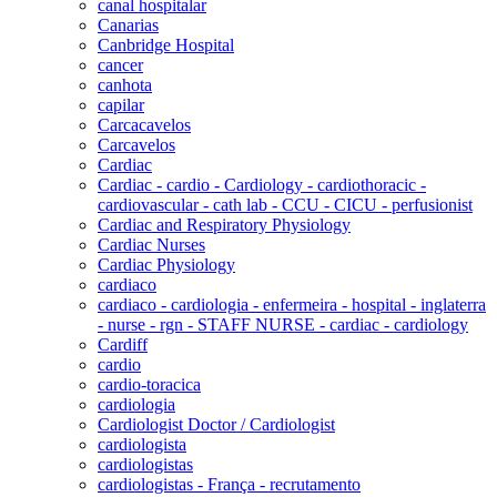
canal hospitalar
Canarias
Canbridge Hospital
cancer
canhota
capilar
Carcacavelos
Carcavelos
Cardiac
Cardiac - cardio - Cardiology - cardiothoracic -
cardiovascular - cath lab - CCU - CICU - perfusionist
Cardiac and Respiratory Physiology
Cardiac Nurses
Cardiac Physiology
cardiaco
cardiaco - cardiologia - enfermeira - hospital - inglaterra
- nurse - rgn - STAFF NURSE - cardiac - cardiology
Cardiff
cardio
cardio-toracica
cardiologia
Cardiologist Doctor / Cardiologist
cardiologista
cardiologistas
cardiologistas - França - recrutamento