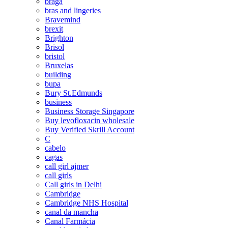
braga
bras and lingeries
Bravemind
brexit
Brighton
Brisol
bristol
Bruxelas
building
bupa
Bury St.Edmunds
business
Business Storage Singapore
Buy levofloxacin wholesale
Buy Verified Skrill Account
C
cabelo
cagas
call girl ajmer
call girls
Call girls in Delhi
Cambridge
Cambridge NHS Hospital
canal da mancha
Canal Farmácia