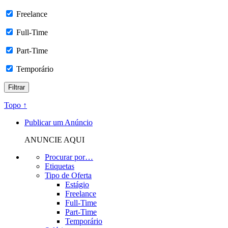
Freelance
Full-Time
Part-Time
Temporário
Topo ↑
Publicar um Anúncio
ANUNCIE AQUI
Procurar por…
Etiquetas
Tipo de Oferta
Estágio
Freelance
Full-Time
Part-Time
Temporário