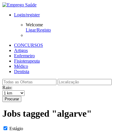
Login/register
Welcome
Ligar/Registo
CONCURSOS
Artigos
Enfermeiro
Fisioterapeuta
Médico
Dentista
Raio:
Procurar
Jobs tagged "algarve"
Estágio