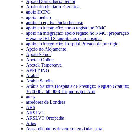
Apoio Domiciliário Sénior
Apoio domiciliário. Geriatría.
apoio HCPC
apoio medico
apoio na equivalência do curso
apoio na integração; apoio registo no NMC
apoio na integração; apoio registo no NMC; preparação
+ exame IELTS suportados pelo hospital
apoio na integração; Hospital Privado de prestígio
Apoio no Alojamento
Apoio Sénior
Apotek Online
Apotek Terpercaya
APPLYING
Arabia
Arábia Saudita
Arábia Saudita Hospitais de Prestígio; Registo Gratuito;
36.000€ a 60.000€ Líquidos por Ano
areas
arredores de Londres
ARS
ARSLVT
ARSLVT Ortopedia
Artas
As candidaturas devem ser enviadas para