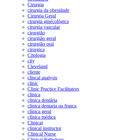
Cirurgia
cirurgia da obesidade
Cirurgia Geral
cirurgia ginécológica
cirurgia vascular
cirurgião
cirurgião geral
cirurgião oral
cirurgica
Citologia
city
Cleveland
cliente
clincal analysis
clinic
Clinic Practice Facilitators
clinica
clinica dentária
clinica dentaria na frança
clínica geral
clínica médica
Clinical
clinical instructor
Clinical Nurse
Clinical Pathology