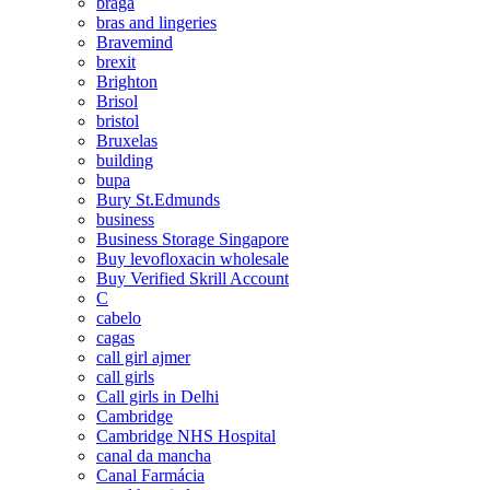
braga
bras and lingeries
Bravemind
brexit
Brighton
Brisol
bristol
Bruxelas
building
bupa
Bury St.Edmunds
business
Business Storage Singapore
Buy levofloxacin wholesale
Buy Verified Skrill Account
C
cabelo
cagas
call girl ajmer
call girls
Call girls in Delhi
Cambridge
Cambridge NHS Hospital
canal da mancha
Canal Farmácia