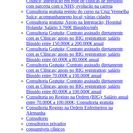
Council; Integração em rede de clínicas de prestígio
com parceria com o NHS; evolução na carreia
Consultoria gratuita registo do curso na Cruz Vermelha
Suíça; acompanhamento local; várias cidades
Consultoria gratuita; Apoio na Integração; Hospital
Holanda; Salário 3.700€ Ilíquidos/mês
Consultoria Gratuita; Contrato assinado diretamente
com as Clínicas; apoio no BIG registration; salário
Ilíquido entre 150.000€ a 200.000€ anual
Consultoria Gratuita; Contrato assinado diretamente
com as Clínicas; apoio no BIG registration; salário
Ilíquido entre 60.000€ a 80.000€ anual
Consultoria Gratuita; Contrato assinado diretamente
com as Clínicas; apoio no BIG registration; salário
Ilíquido entre 70.000€ a 100.000€ anual
Consultoria Gratuita; Contrato assinado diretamente
com as Clínicas; apoio no BIG registration; salário
Ilíquido entre 80.000€ a 100.000€ anual
Consultoria no Registo na Ordem (BIG); Salário anual
entre 70.000€ a 100.000€; Consultoria gratuita
Consultoria Registo na Ordem Enfermeiros na
Alemanha
Consultorio
consultorios privados
consumiveis clínicos