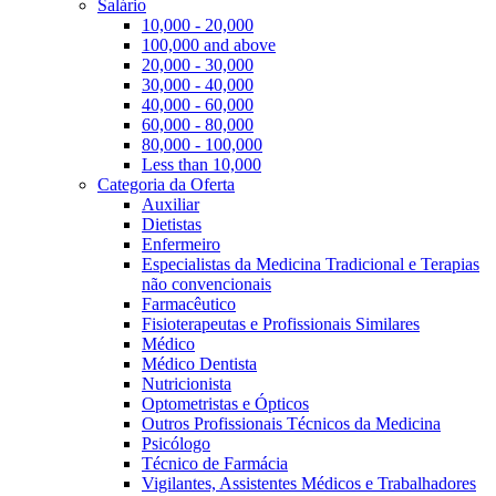
Salário
10,000 - 20,000
100,000 and above
20,000 - 30,000
30,000 - 40,000
40,000 - 60,000
60,000 - 80,000
80,000 - 100,000
Less than 10,000
Categoria da Oferta
Auxiliar
Dietistas
Enfermeiro
Especialistas da Medicina Tradicional e Terapias
não convencionais
Farmacêutico
Fisioterapeutas e Profissionais Similares
Médico
Médico Dentista
Nutricionista
Optometristas e Ópticos
Outros Profissionais Técnicos da Medicina
Psicólogo
Técnico de Farmácia
Vigilantes, Assistentes Médicos e Trabalhadores