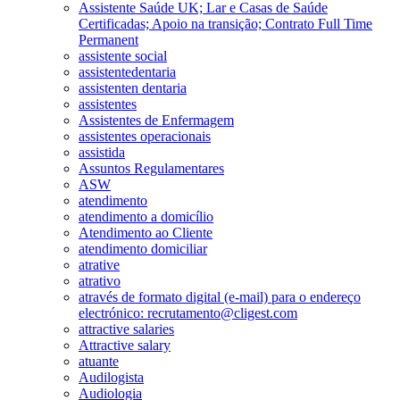
Assistente Saúde UK; Lar e Casas de Saúde
Certificadas; Apoio na transição; Contrato Full Time
Permanent
assistente social
assistentedentaria
assistenten dentaria
assistentes
Assistentes de Enfermagem
assistentes operacionais
assistida
Assuntos Regulamentares
ASW
atendimento
atendimento a domicílio
Atendimento ao Cliente
atendimento domiciliar
atrative
atrativo
através de formato digital (e-mail) para o endereço
electrónico: recrutamento@cligest.com
attractive salaries
Attractive salary
atuante
Audilogista
Audiologia