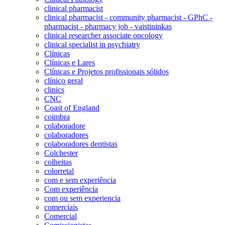
clinical pharmacist
clinical pharmacist - community pharmacist - GPhC -
pharmacist - pharmacy job - vaistininkas
clinical researcher associate oncology
clinical specialist in psychiatry
Clínicas
Clínicas e Lares
Clínicas e Projetos profissionais sólidos
clínico geral
clinics
CNC
Coast of England
coimbra
colaboradore
colaboradores
colaboradores dentistas
Colchester
colheitas
colorretal
com e sem experiência
Com experiência
com ou sem experiencia
comerciais
Comercial