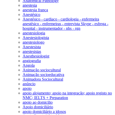
Anatomical Pathology
anestesia
anestesia frança
Anestésico
Anestésico - cardiaco - cardiologia - enfermeira
anestésico - enfermeiras - entrevista Skype - esfrega -
hospital - instrumentador - nhs - rgn
anestesiologia
Anestesiologista
anestesiologo
Anestesista
anestesistas
Anesthesiologist
angiografia
Angola
Animação sociocultural
Animação socioeducativa
Animadora Sociocultural
anúncio
apoio
apoio alojamento; apoio na integração; apoio registo no
NMC; IELTS + Preparation
apoio ao domicilio
Apoio domiciliário
apoio domiciliário a idosos