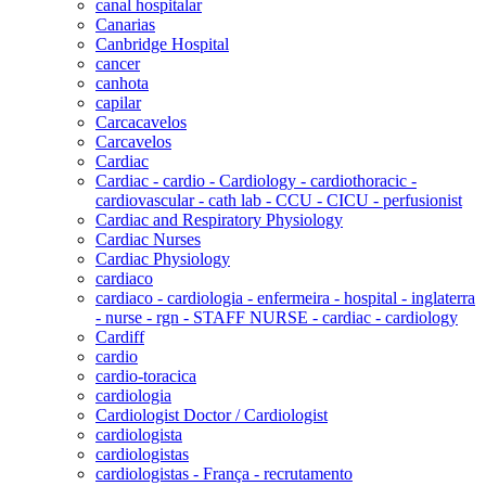
canal hospitalar
Canarias
Canbridge Hospital
cancer
canhota
capilar
Carcacavelos
Carcavelos
Cardiac
Cardiac - cardio - Cardiology - cardiothoracic -
cardiovascular - cath lab - CCU - CICU - perfusionist
Cardiac and Respiratory Physiology
Cardiac Nurses
Cardiac Physiology
cardiaco
cardiaco - cardiologia - enfermeira - hospital - inglaterra
- nurse - rgn - STAFF NURSE - cardiac - cardiology
Cardiff
cardio
cardio-toracica
cardiologia
Cardiologist Doctor / Cardiologist
cardiologista
cardiologistas
cardiologistas - França - recrutamento