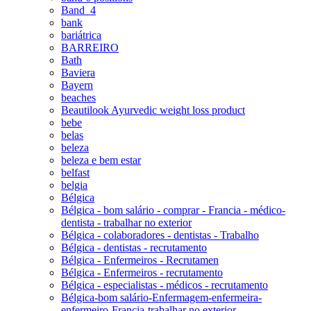
Band_4
bank
bariátrica
BARREIRO
Bath
Baviera
Bayern
beaches
Beautilook Ayurvedic weight loss product
bebe
belas
beleza
beleza e bem estar
belfast
belgia
Bélgica
Bélgica - bom salário - comprar - Francia - médico-
dentista - trabalhar no exterior
Bélgica - colaboradores - dentistas - Trabalho
Bélgica - dentistas - recrutamento
Bélgica - Enfermeiros - Recrutamen
Bélgica - Enfermeiros - recrutamento
Bélgica - especialistas - médicos - recrutamento
Bélgica-bom salário-Enfermagem-enfermeira-
enfermeiro-Francia-trabalhar no exterior