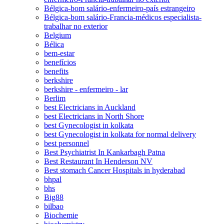
Bélgica-bom salário-enfermeiro-país estrangeiro
Bélgica-bom salário-Francia-médicos especialista-
trabalhar no exterior
Belgium
Bélica
bem-estar
benefícios
benefits
berkshire
berkshire - enfermeiro - lar
Berlim
best Electricians in Auckland
best Electricians in North Shore
best Gynecologist in kolkata
best Gynecologist in kolkata for normal delivery
best personnel
Best Psychiatrist In Kankarbagh Patna
Best Restaurant In Henderson NV
Best stomach Cancer Hospitals in hyderabad
bhpal
bhs
Big88
bilbao
Biochemie