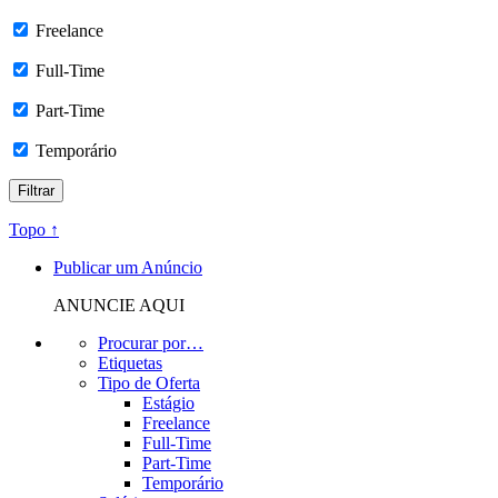
Freelance
Full-Time
Part-Time
Temporário
Topo ↑
Publicar um Anúncio
ANUNCIE AQUI
Procurar por…
Etiquetas
Tipo de Oferta
Estágio
Freelance
Full-Time
Part-Time
Temporário