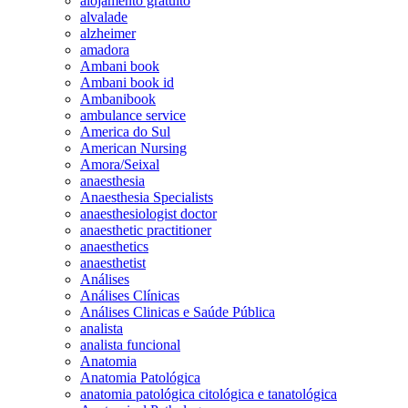
alojamento gratuito
alvalade
alzheimer
amadora
Ambani book
Ambani book id
Ambanibook
ambulance service
America do Sul
American Nursing
Amora/Seixal
anaesthesia
Anaesthesia Specialists
anaesthesiologist doctor
anaesthetic practitioner
anaesthetics
anaesthetist
Análises
Análises Clínicas
Análises Clinicas e Saúde Pública
analista
analista funcional
Anatomia
Anatomia Patológica
anatomia patológica citológica e tanatológica