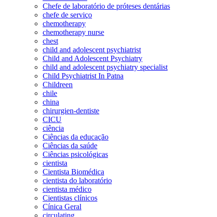
Chefe de laboratório de próteses dentárias
chefe de serviço
chemotherapy
chemotherapy nurse
chest
child and adolescent psychiatrist
Child and Adolescent Psychiatry
child and adolescent psychiatry specialist
Child Psychiatrist In Patna
Childreen
chile
china
chirurgien-dentiste
CICU
ciência
Ciências da educação
Ciências da saúde
Ciências psicológicas
cientista
Cientista Biomédica
cientista do laboratório
cientista médico
Cientistas clínicos
Cínica Geral
circulating