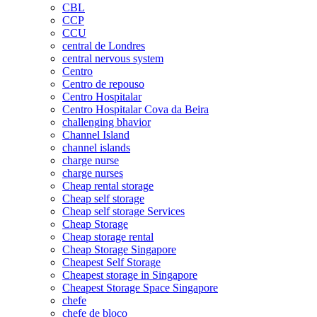
CBL
CCP
CCU
central de Londres
central nervous system
Centro
Centro de repouso
Centro Hospitalar
Centro Hospitalar Cova da Beira
challenging bhavior
Channel Island
channel islands
charge nurse
charge nurses
Cheap rental storage
Cheap self storage
Cheap self storage Services
Cheap Storage
Cheap storage rental
Cheap Storage Singapore
Cheapest Self Storage
Cheapest storage in Singapore
Cheapest Storage Space Singapore
chefe
chefe de bloco