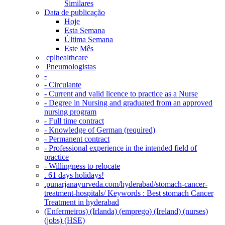
Similares
Data de publicação
Hoje
Esta Semana
Última Semana
Este Mês
‎ cplhealthcare‬
Pneumologistas
-
- Circulante
- Current and valid licence to practice as a Nurse
- Degree in Nursing and graduated from an approved
nursing program
- Full time contract
- Knowledge of German (required)
- Permanent contract
- Professional experience in the intended field of
practice
- Willingness to relocate
. 61 days holidays!
.punarjanayurveda.com/hyderabad/stomach-cancer-
treatment-hospitals/ Keywords : Best stomach Cancer
Treatment in hyderabad
(Enfermeiros) (Irlanda) (emprego) (Ireland) (nurses)
(jobs) (HSE)