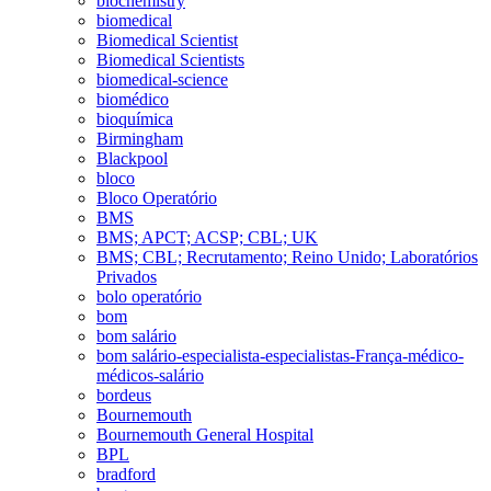
biochemistry
biomedical
Biomedical Scientist
Biomedical Scientists
biomedical-science
biomédico
bioquímica
Birmingham
Blackpool
bloco
Bloco Operatório
BMS
BMS; APCT; ACSP; CBL; UK
BMS; CBL; Recrutamento; Reino Unido; Laboratórios
Privados
bolo operatório
bom
bom salário
bom salário-especialista-especialistas-França-médico-
médicos-salário
bordeus
Bournemouth
Bournemouth General Hospital
BPL
bradford