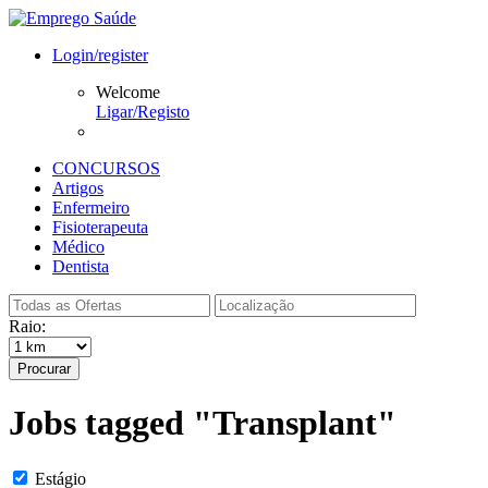
Login/register
Welcome
Ligar/Registo
CONCURSOS
Artigos
Enfermeiro
Fisioterapeuta
Médico
Dentista
Raio:
Procurar
Jobs tagged "Transplant"
Estágio