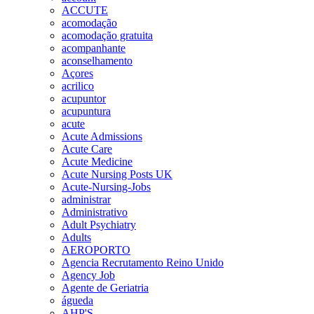
ACCUTE
acomodação
acomodação gratuita
acompanhante
aconselhamento
Açores
acrilico
acupuntor
acupuntura
acute
Acute Admissions
Acute Care
Acute Medicine
Acute Nursing Posts UK
Acute-Nursing-Jobs
administrar
Administrativo
Adult Psychiatry
Adults
AEROPORTO
Agencia Recrutamento Reino Unido
Agency Job
Agente de Geriatria
águeda
AHP'S