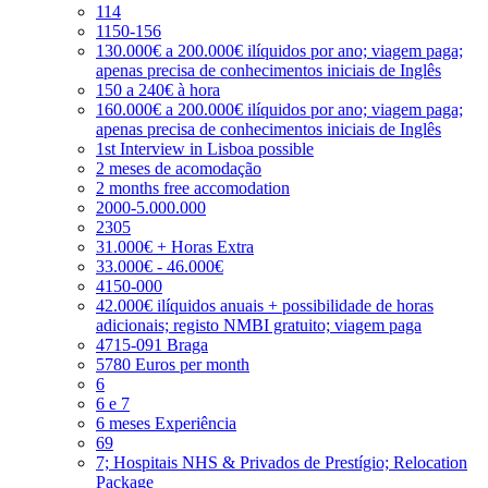
114
1150-156
130.000€ a 200.000€ ilíquidos por ano; viagem paga;
apenas precisa de conhecimentos iniciais de Inglês
150 a 240€ à hora
160.000€ a 200.000€ ilíquidos por ano; viagem paga;
apenas precisa de conhecimentos iniciais de Inglês
1st Interview in Lisboa possible
2 meses de acomodação
2 months free accomodation
2000-5.000.000
2305
31.000€ + Horas Extra
33.000€ - 46.000€
4150-000
42.000€ ilíquidos anuais + possibilidade de horas
adicionais; registo NMBI gratuito; viagem paga
4715-091 Braga
5780 Euros per month
6
6 e 7
6 meses Experiência
69
7; Hospitais NHS & Privados de Prestígio; Relocation
Package