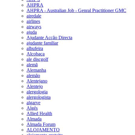
AHPRA
AHPRA - Australian Job - Genral Practitioner GMC
airedale
airlines
airways
ajuda
Ajudante Acção Directa
ajudante familiar
albufeira
Alcobaça
ale discgolf
alemã
Alemanha
alemão
Alentejano
Alentejo
alergologia
alergologista
algarve
Algés
Allied Health
Almada
Almada Forum
ALOJAMENTO