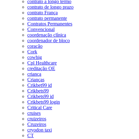
contrato a longo termo
contrato de longo prazo
contrato França
contrato permanente
Contratos Permanentes
Convencional
coordenação clínica
coordenador de bloco
coração
Cork
cowhig
Cpl Healthcare
creditação OE
criança
Crianças
Crikbet99 id
Crikbets99
Crikbets99 id
Crikbets99 login
Critical Care
cruises
cruizeiros
Cruzeiros
cryodon taxi
CT