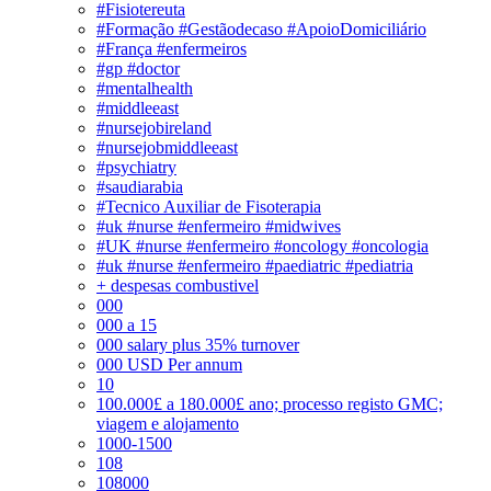
#Fisiotereuta
#Formação #Gestãodecaso #ApoioDomiciliário
#França #enfermeiros
#gp #doctor
#mentalhealth
#middleeast
#nursejobireland
#nursejobmiddleeast
#psychiatry
#saudiarabia
#Tecnico Auxiliar de Fisoterapia
#uk #nurse #enfermeiro #midwives
#UK #nurse #enfermeiro #oncology #oncologia
#uk #nurse #enfermeiro #paediatric #pediatria
+ despesas combustivel
000
000 a 15
000 salary plus 35% turnover
000 USD Per annum
10
100.000£ a 180.000£ ano; processo registo GMC;
viagem e alojamento
1000-1500
108
108000