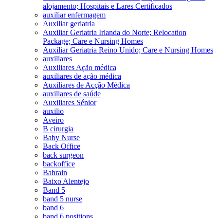
alojamento; Hospitais e Lares Certificados
auxiliar enfermagem
Auxiliar geriatria
Auxiliar Geriatria Irlanda do Norte; Relocation
Package; Care e Nursing Homes
Auxiliar Geriatria Reino Unido; Care e Nursing Homes
auxiliares
Auxiliares Ação médica
auxiliares de ação médica
Auxiliares de Acção Médica
auxiliares de saúde
Auxiliares Sénior
auxilio
Aveiro
B cirurgia
Baby Nurse
Back Office
back surgeon
backoffice
Bahrain
Baixo Alentejo
Band 5
band 5 nurse
band 6
band 6 positions