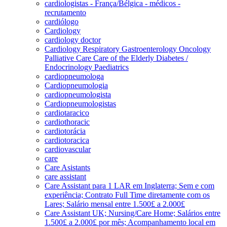
cardiologistas - França/Bélgica - médicos -
recrutamento
cardiólogo
Cardiology
cardiology doctor
Cardiology Respiratory Gastroenterology Oncology
Palliative Care Care of the Elderly Diabetes /
Endocrinology Paediatrics
cardiopneumologa
Cardiopneumologia
cardiopneumologista
Cardiopneumologistas
cardiotaracico
cardiothoracic
cardiotorácia
cardiotoracica
cardiovascular
care
Care Asistants
care assistant
Care Assistant para 1 LAR em Inglaterra; Sem e com
experiência; Contrato Full Time diretamente com os
Lares; Salário mensal entre 1.500£ a 2.000£
Care Assistant UK; Nursing/Care Home; Salários entre
1.500£ a 2.000£ por mês; Acompanhamento local em