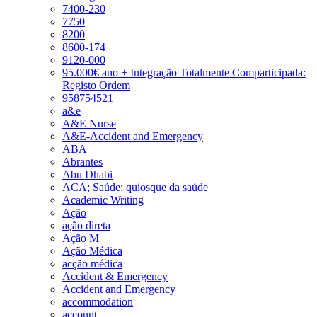
7400-230
7750
8200
8600-174
9120-000
95.000€ ano + Integração Totalmente Comparticipada:
Registo Ordem
958754521
a&e
A&E Nurse
A&E-Accident and Emergency
ABA
Abrantes
Abu Dhabi
ACA; Saúde; quiosque da saúde
Academic Writing
Ação
ação direta
Ação M
Ação Médica
acção médica
Accident & Emergency
Accident and Emergency
accommodation
account