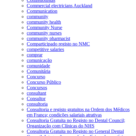
Comissionistas
Commercial electricians Auckland
Communication
community
community health
Community Nurse
community nurses
community pharmacist
Comparticipado registo no NMC
competitive salaries
comprar
comunicação
comunidade
Comunitária
Concurso
Concurso Público
Concursos
consultant
Consultor
consultoria
Consultoria e registo gratuitos na Ordem dos Médicos
em França; condições salariais atrativas
Consultoria Gratuita no Registo no Dental Council;
Organização com Clínicas do NHS
Consultoria Gratuita no Registo no General Dental