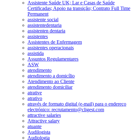
Assistente Saúde UK; Lar e Casas de Saúde
Certificadas; Apoio na transição; Contrato Full Time
Permanent
assistente social
assistentedentaria
assistenten dentaria
assistentes
Assistentes de Enfermagem
assistentes operacionais
assistida
Assuntos Regulamentares
ASW
atendimento
atendimento a domicílio
Atendimento ao Cliente
atendimento domiciliar
atrative
atrativo
através de formato digital (e-mail) para o endereço
electrónico: recrutamento@cligest.com
attractive salaries
Attractive salary
atuante
Audilogista
Audiologia