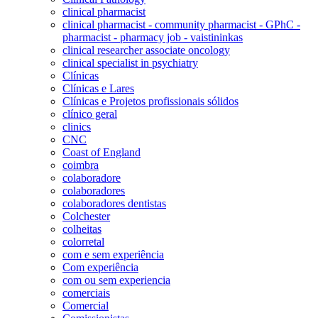
clinical pharmacist
clinical pharmacist - community pharmacist - GPhC -
pharmacist - pharmacy job - vaistininkas
clinical researcher associate oncology
clinical specialist in psychiatry
Clínicas
Clínicas e Lares
Clínicas e Projetos profissionais sólidos
clínico geral
clinics
CNC
Coast of England
coimbra
colaboradore
colaboradores
colaboradores dentistas
Colchester
colheitas
colorretal
com e sem experiência
Com experiência
com ou sem experiencia
comerciais
Comercial