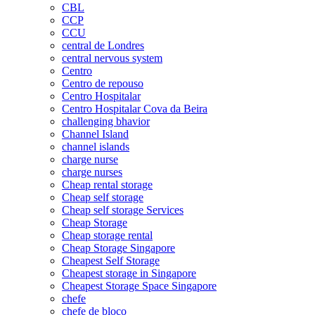
CBL
CCP
CCU
central de Londres
central nervous system
Centro
Centro de repouso
Centro Hospitalar
Centro Hospitalar Cova da Beira
challenging bhavior
Channel Island
channel islands
charge nurse
charge nurses
Cheap rental storage
Cheap self storage
Cheap self storage Services
Cheap Storage
Cheap storage rental
Cheap Storage Singapore
Cheapest Self Storage
Cheapest storage in Singapore
Cheapest Storage Space Singapore
chefe
chefe de bloco