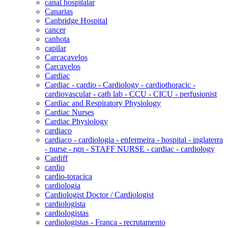
canal hospitalar
Canarias
Canbridge Hospital
cancer
canhota
capilar
Carcacavelos
Carcavelos
Cardiac
Cardiac - cardio - Cardiology - cardiothoracic -
cardiovascular - cath lab - CCU - CICU - perfusionist
Cardiac and Respiratory Physiology
Cardiac Nurses
Cardiac Physiology
cardiaco
cardiaco - cardiologia - enfermeira - hospital - inglaterra
- nurse - rgn - STAFF NURSE - cardiac - cardiology
Cardiff
cardio
cardio-toracica
cardiologia
Cardiologist Doctor / Cardiologist
cardiologista
cardiologistas
cardiologistas - França - recrutamento