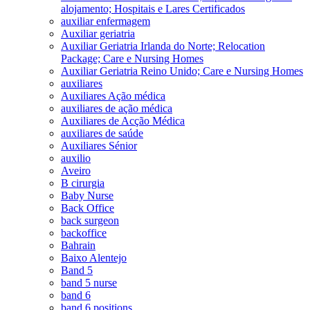
alojamento; Hospitais e Lares Certificados
auxiliar enfermagem
Auxiliar geriatria
Auxiliar Geriatria Irlanda do Norte; Relocation
Package; Care e Nursing Homes
Auxiliar Geriatria Reino Unido; Care e Nursing Homes
auxiliares
Auxiliares Ação médica
auxiliares de ação médica
Auxiliares de Acção Médica
auxiliares de saúde
Auxiliares Sénior
auxilio
Aveiro
B cirurgia
Baby Nurse
Back Office
back surgeon
backoffice
Bahrain
Baixo Alentejo
Band 5
band 5 nurse
band 6
band 6 positions