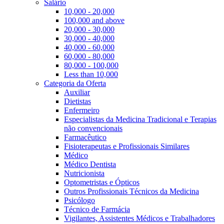
Salário
10,000 - 20,000
100,000 and above
20,000 - 30,000
30,000 - 40,000
40,000 - 60,000
60,000 - 80,000
80,000 - 100,000
Less than 10,000
Categoria da Oferta
Auxiliar
Dietistas
Enfermeiro
Especialistas da Medicina Tradicional e Terapias
não convencionais
Farmacêutico
Fisioterapeutas e Profissionais Similares
Médico
Médico Dentista
Nutricionista
Optometristas e Ópticos
Outros Profissionais Técnicos da Medicina
Psicólogo
Técnico de Farmácia
Vigilantes, Assistentes Médicos e Trabalhadores