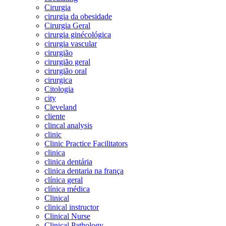
Cirurgia
cirurgia da obesidade
Cirurgia Geral
cirurgia ginécológica
cirurgia vascular
cirurgião
cirurgião geral
cirurgião oral
cirurgica
Citologia
city
Cleveland
cliente
clincal analysis
clinic
Clinic Practice Facilitators
clinica
clinica dentária
clinica dentaria na frança
clínica geral
clínica médica
Clinical
clinical instructor
Clinical Nurse
Clinical Pathology