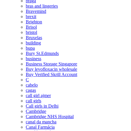
braga
bras and lingeries
Bravemind
brexit
Brighton
Brisol
bristol
Bruxelas
building
bupa
Bury St.Edmunds
business
Business Storage Singapore
Buy levofloxacin wholesale
Buy Verified Skrill Account
C
cabelo
cagas
call girl ajmer
call girls
Call girls in Delhi
Cambridge
Cambridge NHS Hospital
canal da mancha
Canal Farmácia