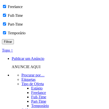
Freelance
Full-Time
Part-Time
Temporário
Topo ↑
Publicar um Anúncio
ANUNCIE AQUI
Procurar por…
Etiquetas
Tipo de Oferta
Estágio
Freelance
Full-Time
Part-Time
Temporário