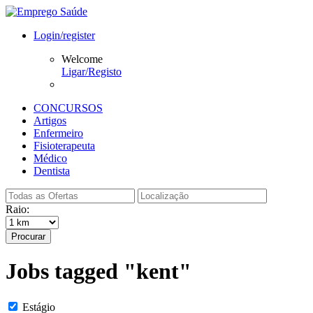
Login/register
Welcome
Ligar/Registo
CONCURSOS
Artigos
Enfermeiro
Fisioterapeuta
Médico
Dentista
Raio:
Procurar
Jobs tagged "kent"
Estágio