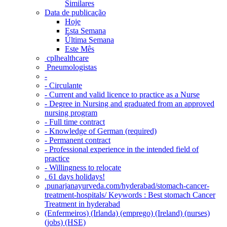
Similares
Data de publicação
Hoje
Esta Semana
Última Semana
Este Mês
‎ cplhealthcare‬
Pneumologistas
-
- Circulante
- Current and valid licence to practice as a Nurse
- Degree in Nursing and graduated from an approved
nursing program
- Full time contract
- Knowledge of German (required)
- Permanent contract
- Professional experience in the intended field of
practice
- Willingness to relocate
. 61 days holidays!
.punarjanayurveda.com/hyderabad/stomach-cancer-
treatment-hospitals/ Keywords : Best stomach Cancer
Treatment in hyderabad
(Enfermeiros) (Irlanda) (emprego) (Ireland) (nurses)
(jobs) (HSE)