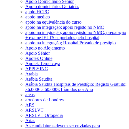
Apoio Domiciliário Sénior
Apoio domiciliário. Geriatría.
apoio HCPC
apoio medico
apoio na equivalência do curso
apoio na integração; apoio registo no NMC
apoio na integração; apoio registo no NMC; preparação
+ exame IELTS suportados pelo hospital
apoio na integração; Hospital Privado de prestígio
Apoio no Alojamento
Apoio Sénior
Apotek Online
Apotek Terpercaya
APPLYING
Arabia
Arábia Saudita
Arábia Saudita Hospitais de Prestígio; Registo Gratuito;
36.000€ a 60.000€ Líquidos por Ano
areas
arredores de Londres
ARS
ARSLVT
ARSLVT Ortopedia
Artas
As candidaturas devem ser enviadas para