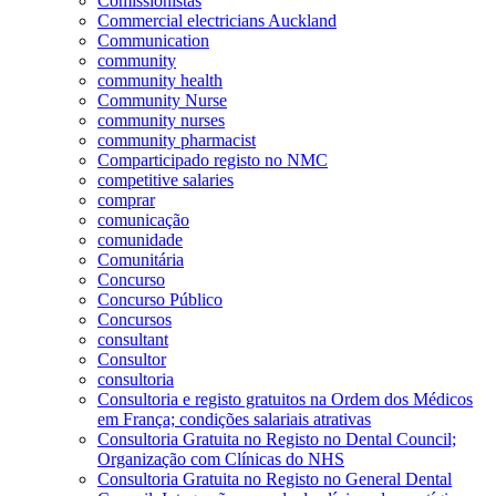
Comissionistas
Commercial electricians Auckland
Communication
community
community health
Community Nurse
community nurses
community pharmacist
Comparticipado registo no NMC
competitive salaries
comprar
comunicação
comunidade
Comunitária
Concurso
Concurso Público
Concursos
consultant
Consultor
consultoria
Consultoria e registo gratuitos na Ordem dos Médicos
em França; condições salariais atrativas
Consultoria Gratuita no Registo no Dental Council;
Organização com Clínicas do NHS
Consultoria Gratuita no Registo no General Dental