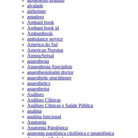
alojamento gratuito
alvalade
alzheimer
amadora
Ambani book
Ambani book id
Ambanibook
ambulance service
America do Sul
American Nursing
Amora/Seixal
anaesthesia
Anaesthesia Specialists
anaesthesiologist doctor
anaesthetic practitioner
anaesthetics
anaesthetist
Análises
Análises Clínicas
Análises Clinicas e Saúde Pública
analista
analista funcional
Anatomia
Anatomia Patológica
anatomia patológica citológica e tanatológica