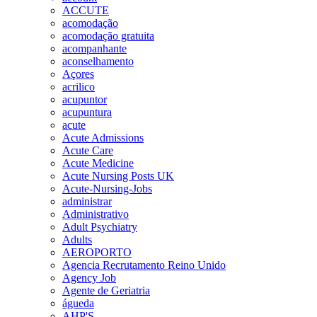
ACCUTE
acomodação
acomodação gratuita
acompanhante
aconselhamento
Açores
acrilico
acupuntor
acupuntura
acute
Acute Admissions
Acute Care
Acute Medicine
Acute Nursing Posts UK
Acute-Nursing-Jobs
administrar
Administrativo
Adult Psychiatry
Adults
AEROPORTO
Agencia Recrutamento Reino Unido
Agency Job
Agente de Geriatria
águeda
AHP'S