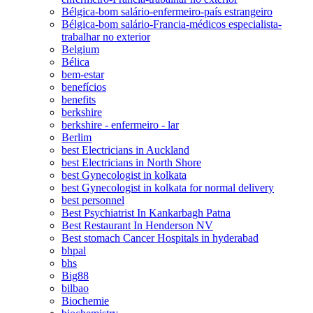
Bélgica-bom salário-enfermeiro-país estrangeiro
Bélgica-bom salário-Francia-médicos especialista-
trabalhar no exterior
Belgium
Bélica
bem-estar
benefícios
benefits
berkshire
berkshire - enfermeiro - lar
Berlim
best Electricians in Auckland
best Electricians in North Shore
best Gynecologist in kolkata
best Gynecologist in kolkata for normal delivery
best personnel
Best Psychiatrist In Kankarbagh Patna
Best Restaurant In Henderson NV
Best stomach Cancer Hospitals in hyderabad
bhpal
bhs
Big88
bilbao
Biochemie