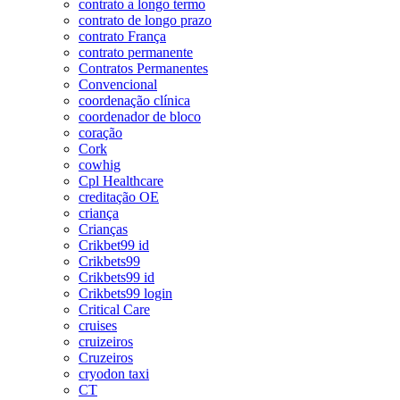
contrato a longo termo
contrato de longo prazo
contrato França
contrato permanente
Contratos Permanentes
Convencional
coordenação clínica
coordenador de bloco
coração
Cork
cowhig
Cpl Healthcare
creditação OE
criança
Crianças
Crikbet99 id
Crikbets99
Crikbets99 id
Crikbets99 login
Critical Care
cruises
cruizeiros
Cruzeiros
cryodon taxi
CT