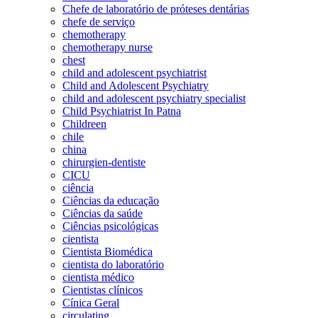
Chefe de laboratório de próteses dentárias
chefe de serviço
chemotherapy
chemotherapy nurse
chest
child and adolescent psychiatrist
Child and Adolescent Psychiatry
child and adolescent psychiatry specialist
Child Psychiatrist In Patna
Childreen
chile
china
chirurgien-dentiste
CICU
ciência
Ciências da educação
Ciências da saúde
Ciências psicológicas
cientista
Cientista Biomédica
cientista do laboratório
cientista médico
Cientistas clínicos
Cínica Geral
circulating