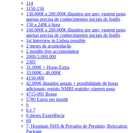
114
1150-156
130.000€ a 200.000€ ilíquidos por ano; viagem paga;
apenas precisa de conhecimentos iniciais de Inglês
150 a 240€ à hora
160.000€ a 200.000€ ilíquidos por ano; viagem paga;
apenas precisa de conhecimentos iniciais de Inglês
1st Interview in Lisboa possible
2 meses de acomodação
2 months free accomodation
2000-5.000.000
2305
31.000€ + Horas Extra
33.000€ - 46.000€
4150-000
42.000€ ilíquidos anuais + possibilidade de horas
adicionais; registo NMBI gratuito; viagem paga
4715-091 Braga
5780 Euros per month
6
6 e 7
6 meses Experiência
69
7; Hospitais NHS & Privados de Prestígio; Relocation
Package