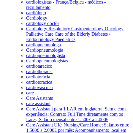
cardiologistas - França/Bélgica - médicos -
recrutamento
cardiólogo
Cardiology
cardiology doctor
Cardiology Respiratory Gastroenterology Oncology
Palliative Care Care of the Elderly Diabetes /
Endocrinology Paediatrics
cardiopneumologa
Cardiopneumologia
cardiopneumologista
Cardiopneumologistas
cardiotaracico
cardiothoracic
cardiotorácia
cardiotoracica
cardiovascular
care
Care Asistants
care assistant
Care Assistant para 1 LAR em Inglaterra; Sem e com
experiência; Contrato Full Time diretamente com os
Lares; Salário mensal entre 1.500£ a 2.000£
Care Assistant UK; Nursing/Care Home; Salários entre
1.500£ a 2.000£ por mês; Acompanhamento local em