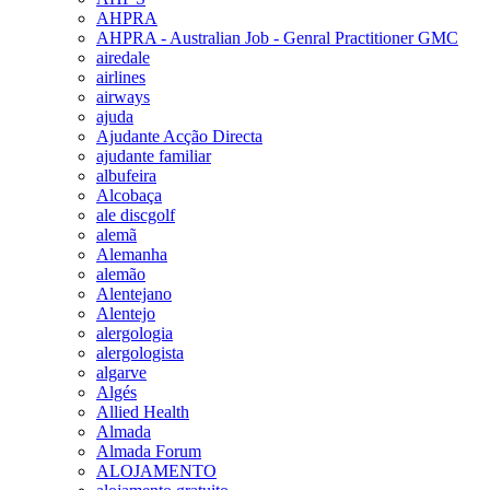
AHPRA
AHPRA - Australian Job - Genral Practitioner GMC
airedale
airlines
airways
ajuda
Ajudante Acção Directa
ajudante familiar
albufeira
Alcobaça
ale discgolf
alemã
Alemanha
alemão
Alentejano
Alentejo
alergologia
alergologista
algarve
Algés
Allied Health
Almada
Almada Forum
ALOJAMENTO