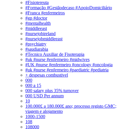
#Fisiotereuta
#Formação #Gestãodecaso #ApoioDomiciliário
#França #enfermeiros
#gp #doctor
#mentalhealth
#middleeast
#nursejobireland
#nursejobmiddleeast
#psychiatry
#saudiarabia
#Tecnico Auxiliar de Fisoterapia
#uk #nurse #enfermeiro #midwives
#UK #nurse #enfermeiro #oncology #oncologia
#uk #nurse #enfermeiro #paediatric #pediatria
+ despesas combustivel
000
000 a 15
000 salary plus 35% turnover
000 USD Per annum
10
100.000£ a 180.000£ ano; processo registo GMC;
viagem e alojamento
1000-1500
108
108000