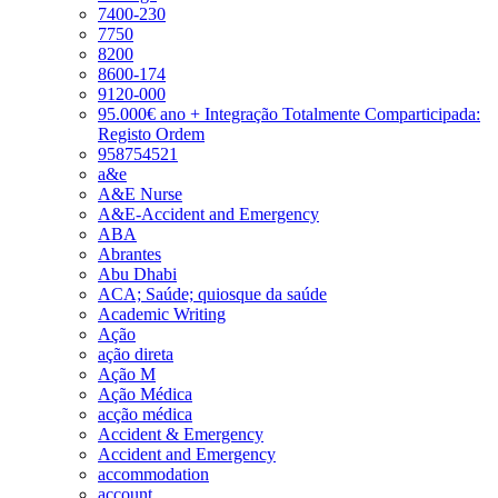
7400-230
7750
8200
8600-174
9120-000
95.000€ ano + Integração Totalmente Comparticipada:
Registo Ordem
958754521
a&e
A&E Nurse
A&E-Accident and Emergency
ABA
Abrantes
Abu Dhabi
ACA; Saúde; quiosque da saúde
Academic Writing
Ação
ação direta
Ação M
Ação Médica
acção médica
Accident & Emergency
Accident and Emergency
accommodation
account