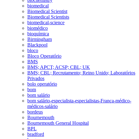
biochemistry
biomedical
Biomedical Scientist
Biomedical Scientists
biomedical-science
biomédico
bioquímica
Birmingham
Blackpool
bloco
Bloco Operatório
BMS
BMS; APCT; ACSP; CBL; UK
BMS; CBL; Recrutamento; Reino Unido; Laboratórios
Privados
bolo operatório
bom
bom salário
bom salário-especialista-especialistas-França-médico-
médicos-salário
bordeus
Bournemouth
Bournemouth General Hospital
BPL
bradford