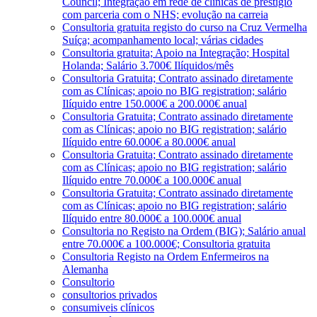
Council; Integração em rede de clínicas de prestígio
com parceria com o NHS; evolução na carreia
Consultoria gratuita registo do curso na Cruz Vermelha
Suíça; acompanhamento local; várias cidades
Consultoria gratuita; Apoio na Integração; Hospital
Holanda; Salário 3.700€ Ilíquidos/mês
Consultoria Gratuita; Contrato assinado diretamente
com as Clínicas; apoio no BIG registration; salário
Ilíquido entre 150.000€ a 200.000€ anual
Consultoria Gratuita; Contrato assinado diretamente
com as Clínicas; apoio no BIG registration; salário
Ilíquido entre 60.000€ a 80.000€ anual
Consultoria Gratuita; Contrato assinado diretamente
com as Clínicas; apoio no BIG registration; salário
Ilíquido entre 70.000€ a 100.000€ anual
Consultoria Gratuita; Contrato assinado diretamente
com as Clínicas; apoio no BIG registration; salário
Ilíquido entre 80.000€ a 100.000€ anual
Consultoria no Registo na Ordem (BIG); Salário anual
entre 70.000€ a 100.000€; Consultoria gratuita
Consultoria Registo na Ordem Enfermeiros na
Alemanha
Consultorio
consultorios privados
consumiveis clínicos