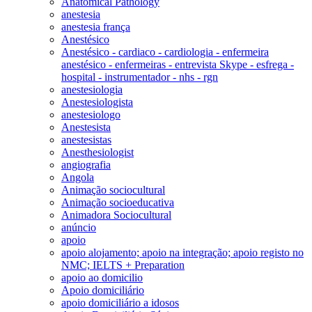
Anatomical Pathology
anestesia
anestesia frança
Anestésico
Anestésico - cardiaco - cardiologia - enfermeira
anestésico - enfermeiras - entrevista Skype - esfrega -
hospital - instrumentador - nhs - rgn
anestesiologia
Anestesiologista
anestesiologo
Anestesista
anestesistas
Anesthesiologist
angiografia
Angola
Animação sociocultural
Animação socioeducativa
Animadora Sociocultural
anúncio
apoio
apoio alojamento; apoio na integração; apoio registo no
NMC; IELTS + Preparation
apoio ao domicilio
Apoio domiciliário
apoio domiciliário a idosos