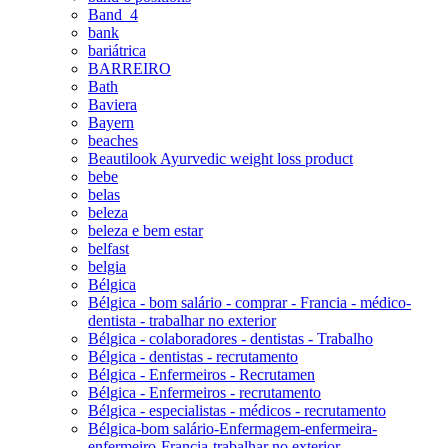
Band_4
bank
bariátrica
BARREIRO
Bath
Baviera
Bayern
beaches
Beautilook Ayurvedic weight loss product
bebe
belas
beleza
beleza e bem estar
belfast
belgia
Bélgica
Bélgica - bom salário - comprar - Francia - médico-
dentista - trabalhar no exterior
Bélgica - colaboradores - dentistas - Trabalho
Bélgica - dentistas - recrutamento
Bélgica - Enfermeiros - Recrutamen
Bélgica - Enfermeiros - recrutamento
Bélgica - especialistas - médicos - recrutamento
Bélgica-bom salário-Enfermagem-enfermeira-
enfermeiro-Francia-trabalhar no exterior