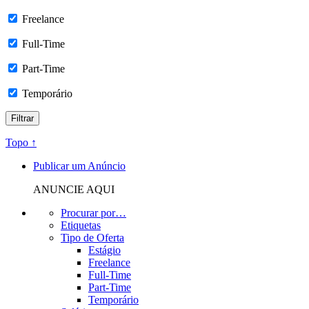
Freelance
Full-Time
Part-Time
Temporário
Topo ↑
Publicar um Anúncio
ANUNCIE AQUI
Procurar por…
Etiquetas
Tipo de Oferta
Estágio
Freelance
Full-Time
Part-Time
Temporário