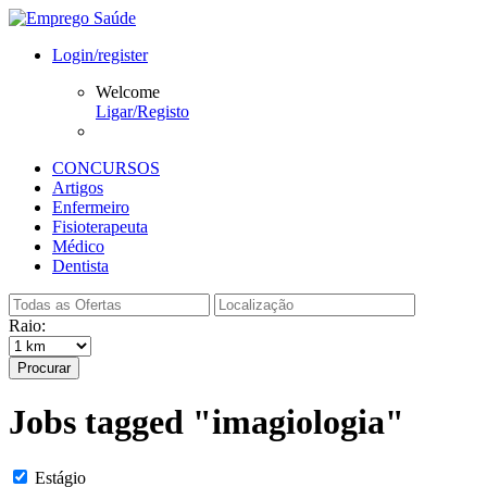
Login/register
Welcome
Ligar/Registo
CONCURSOS
Artigos
Enfermeiro
Fisioterapeuta
Médico
Dentista
Raio:
Procurar
Jobs tagged "imagiologia"
Estágio