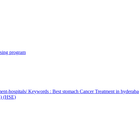
rsing program
ent-hospitals/ Keywords : Best stomach Cancer Treatment in hyderab
bs) (HSE)