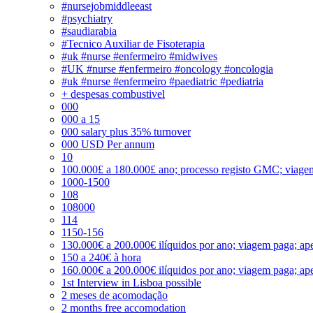
#nursejobmiddleeast
#psychiatry
#saudiarabia
#Tecnico Auxiliar de Fisoterapia
#uk #nurse #enfermeiro #midwives
#UK #nurse #enfermeiro #oncology #oncologia
#uk #nurse #enfermeiro #paediatric #pediatria
+ despesas combustivel
000
000 a 15
000 salary plus 35% turnover
000 USD Per annum
10
100.000£ a 180.000£ ano; processo registo GMC; viage
1000-1500
108
108000
114
1150-156
130.000€ a 200.000€ ilíquidos por ano; viagem paga; ape
150 a 240€ à hora
160.000€ a 200.000€ ilíquidos por ano; viagem paga; ape
1st Interview in Lisboa possible
2 meses de acomodação
2 months free accomodation