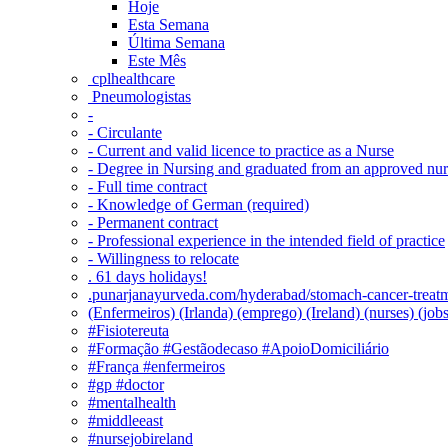
Hoje
Esta Semana
Última Semana
Este Mês
‎ cplhealthcare‬
Pneumologistas
-
- Circulante
- Current and valid licence to practice as a Nurse
- Degree in Nursing and graduated from an approved nu
- Full time contract
- Knowledge of German (required)
- Permanent contract
- Professional experience in the intended field of practice
- Willingness to relocate
. 61 days holidays!
.punarjanayurveda.com/hyderabad/stomach-cancer-treatm
(Enfermeiros) (Irlanda) (emprego) (Ireland) (nurses) (jo
#Fisiotereuta
#Formação #Gestãodecaso #ApoioDomiciliário
#França #enfermeiros
#gp #doctor
#mentalhealth
#middleeast
#nursejobireland