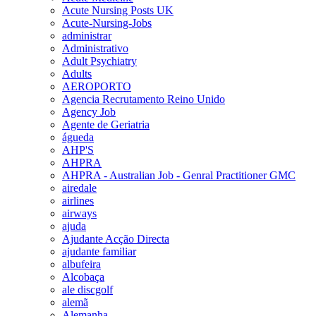
Acute Nursing Posts UK
Acute-Nursing-Jobs
administrar
Administrativo
Adult Psychiatry
Adults
AEROPORTO
Agencia Recrutamento Reino Unido
Agency Job
Agente de Geriatria
águeda
AHP'S
AHPRA
AHPRA - Australian Job - Genral Practitioner GMC
airedale
airlines
airways
ajuda
Ajudante Acção Directa
ajudante familiar
albufeira
Alcobaça
ale discgolf
alemã
Alemanha