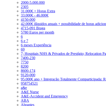
2000-5.000.000
2305
31.000€ + Horas Extra
33.000€ - 46.000€
4150-000
42.000€ ilíquidos anuais + possibilidade de horas adicio
4715-091 Braga
5780 Euros per month
6
6 e 7
6 meses Experiência
69
7; Hospitais NHS & Privados de Prestígio; Relocation P
7400-230
7750
8200
8600-174
9120-000
95.000€ ano + Integração Totalmente Comparticipada: 
958754521
a&e
A&E Nurse
A&E-Accident and Emergency
ABA
Abrantes