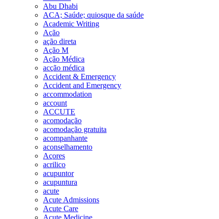
Abu Dhabi
ACA; Saúde; quiosque da saúde
Academic Writing
Ação
ação direta
Ação M
Ação Médica
acção médica
Accident & Emergency
Accident and Emergency
accommodation
account
ACCUTE
acomodação
acomodação gratuita
acompanhante
aconselhamento
Açores
acrilico
acupuntor
acupuntura
acute
Acute Admissions
Acute Care
Acute Medicine