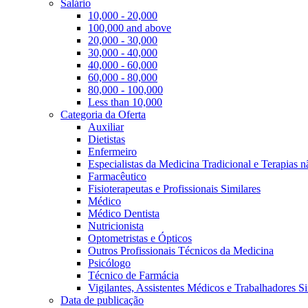
Salário
10,000 - 20,000
100,000 and above
20,000 - 30,000
30,000 - 40,000
40,000 - 60,000
60,000 - 80,000
80,000 - 100,000
Less than 10,000
Categoria da Oferta
Auxiliar
Dietistas
Enfermeiro
Especialistas da Medicina Tradicional e Terapias 
Farmacêutico
Fisioterapeutas e Profissionais Similares
Médico
Médico Dentista
Nutricionista
Optometristas e Ópticos
Outros Profissionais Técnicos da Medicina
Psicólogo
Técnico de Farmácia
Vigilantes, Assistentes Médicos e Trabalhadores Si
Data de publicação