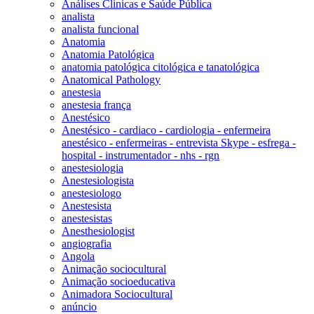
Análises Clinicas e Saúde Pública
analista
analista funcional
Anatomia
Anatomia Patológica
anatomia patológica citológica e tanatológica
Anatomical Pathology
anestesia
anestesia frança
Anestésico
Anestésico - cardiaco - cardiologia - enfermeira
anestésico - enfermeiras - entrevista Skype - esfrega -
hospital - instrumentador - nhs - rgn
anestesiologia
Anestesiologista
anestesiologo
Anestesista
anestesistas
Anesthesiologist
angiografia
Angola
Animação sociocultural
Animação socioeducativa
Animadora Sociocultural
anúncio