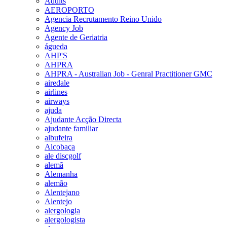
Adults
AEROPORTO
Agencia Recrutamento Reino Unido
Agency Job
Agente de Geriatria
águeda
AHP'S
AHPRA
AHPRA - Australian Job - Genral Practitioner GMC
airedale
airlines
airways
ajuda
Ajudante Acção Directa
ajudante familiar
albufeira
Alcobaça
ale discgolf
alemã
Alemanha
alemão
Alentejano
Alentejo
alergologia
alergologista