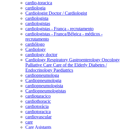
cardio-toracica
cardiologia
Cardiologist Doctor / Cardiologist
cardiologista
cardiologistas
cardiologistas - França - recrutamento
cardiologistas - França/Bélgica - médicos -
recrutamento
cardiólogo
Cardiology
cardiology doctor
Cardiology Respiratory Gastroenterology Oncology
Palliative Care Care of the Elderly Diabetes /
Endocrinology Paediatrics
cardiopneumologa
Cardiopneumologia
cardiopneumologista
Cardiopneumologistas
cardiotaracico
cardiothoracic
cardiotorácia
cardiotoracica
cardiovascular
care
Care Asistants