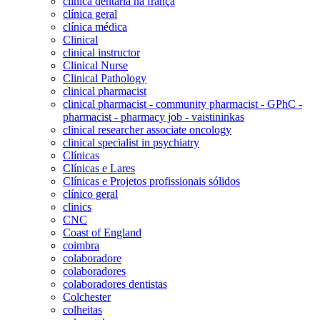
clinica dentaria na frança
clínica geral
clínica médica
Clinical
clinical instructor
Clinical Nurse
Clinical Pathology
clinical pharmacist
clinical pharmacist - community pharmacist - GPhC -
pharmacist - pharmacy job - vaistininkas
clinical researcher associate oncology
clinical specialist in psychiatry
Clínicas
Clínicas e Lares
Clínicas e Projetos profissionais sólidos
clínico geral
clinics
CNC
Coast of England
coimbra
colaboradore
colaboradores
colaboradores dentistas
Colchester
colheitas