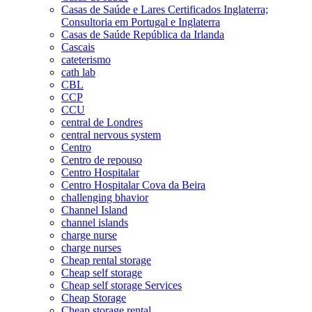
Casas de Saúde e Lares Certificados Inglaterra;
Consultoria em Portugal e Inglaterra
Casas de Saúde República da Irlanda
Cascais
cateterismo
cath lab
CBL
CCP
CCU
central de Londres
central nervous system
Centro
Centro de repouso
Centro Hospitalar
Centro Hospitalar Cova da Beira
challenging bhavior
Channel Island
channel islands
charge nurse
charge nurses
Cheap rental storage
Cheap self storage
Cheap self storage Services
Cheap Storage
Cheap storage rental