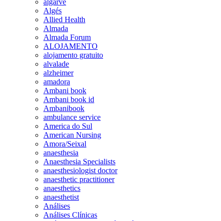
algarve
Algés
Allied Health
Almada
Almada Forum
ALOJAMENTO
alojamento gratuito
alvalade
alzheimer
amadora
Ambani book
Ambani book id
Ambanibook
ambulance service
America do Sul
American Nursing
Amora/Seixal
anaesthesia
Anaesthesia Specialists
anaesthesiologist doctor
anaesthetic practitioner
anaesthetics
anaesthetist
Análises
Análises Clínicas