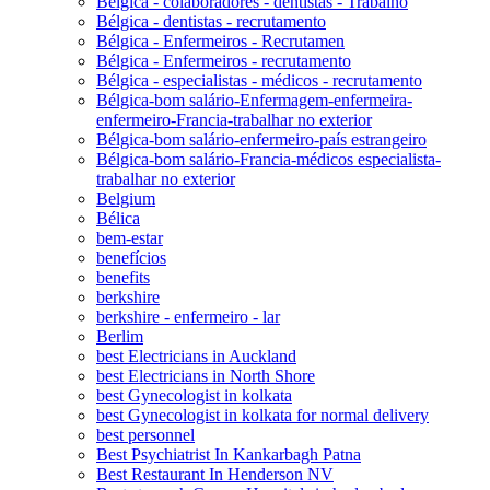
Bélgica - colaboradores - dentistas - Trabalho
Bélgica - dentistas - recrutamento
Bélgica - Enfermeiros - Recrutamen
Bélgica - Enfermeiros - recrutamento
Bélgica - especialistas - médicos - recrutamento
Bélgica-bom salário-Enfermagem-enfermeira-
enfermeiro-Francia-trabalhar no exterior
Bélgica-bom salário-enfermeiro-país estrangeiro
Bélgica-bom salário-Francia-médicos especialista-
trabalhar no exterior
Belgium
Bélica
bem-estar
benefícios
benefits
berkshire
berkshire - enfermeiro - lar
Berlim
best Electricians in Auckland
best Electricians in North Shore
best Gynecologist in kolkata
best Gynecologist in kolkata for normal delivery
best personnel
Best Psychiatrist In Kankarbagh Patna
Best Restaurant In Henderson NV