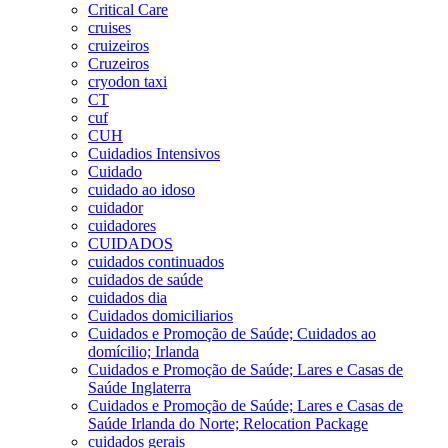
Critical Care
cruises
cruizeiros
Cruzeiros
cryodon taxi
CT
cuf
CUH
Cuidadios Intensivos
Cuidado
cuidado ao idoso
cuidador
cuidadores
CUIDADOS
cuidados continuados
cuidados de saúde
cuidados dia
Cuidados domiciliarios
Cuidados e Promoção de Saúde; Cuidados ao
domícilio; Irlanda
Cuidados e Promoção de Saúde; Lares e Casas de
Saúde Inglaterra
Cuidados e Promoção de Saúde; Lares e Casas de
Saúde Irlanda do Norte; Relocation Package
cuidados gerais