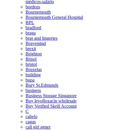
médicos-salário
bordeus
Bournemouth
Bournemouth General Hospital
BPL
bradford
braga
bras and lingeries
Bravemind
brexit
Brighton
Brisol
bristol
Bruxelas
building
bupa
Bury St.Edmunds
business
Business Storage Singapore
Buy levofloxacin wholesale
Buy Verified Skrill Account
C
cabelo
cagas
call girl ajmer