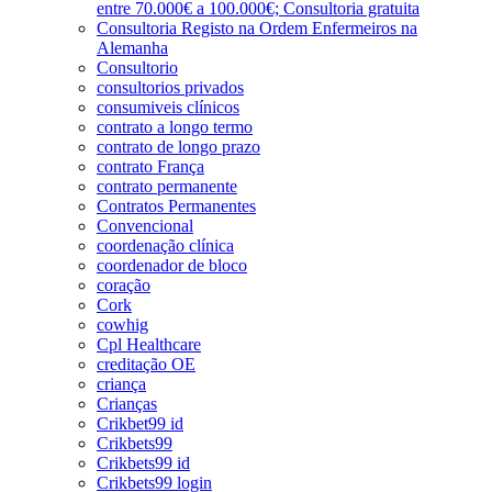
entre 70.000€ a 100.000€; Consultoria gratuita
Consultoria Registo na Ordem Enfermeiros na
Alemanha
Consultorio
consultorios privados
consumiveis clínicos
contrato a longo termo
contrato de longo prazo
contrato França
contrato permanente
Contratos Permanentes
Convencional
coordenação clínica
coordenador de bloco
coração
Cork
cowhig
Cpl Healthcare
creditação OE
criança
Crianças
Crikbet99 id
Crikbets99
Crikbets99 id
Crikbets99 login