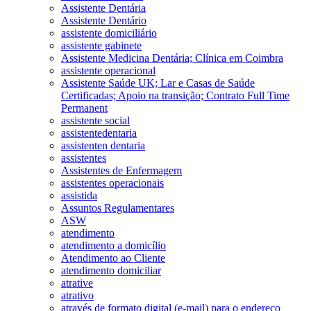
Assistente Dentária
Assistente Dentário
assistente domiciliário
assistente gabinete
Assistente Medicina Dentária; Clínica em Coimbra
assistente operacional
Assistente Saúde UK; Lar e Casas de Saúde
Certificadas; Apoio na transição; Contrato Full Time
Permanent
assistente social
assistentedentaria
assistenten dentaria
assistentes
Assistentes de Enfermagem
assistentes operacionais
assistida
Assuntos Regulamentares
ASW
atendimento
atendimento a domicílio
Atendimento ao Cliente
atendimento domiciliar
atrative
atrativo
através de formato digital (e-mail) para o endereço