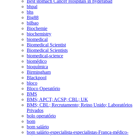
Best stomach Cancer Hospitals in hyderabad
bhpal
bhs
Big88
bilbao
Biochemie
biochemistry
biomedical
Biomedical Scientist
Biomedical Scientists
biomedical-science
biomédico
bioquímica
Birmingham
Blackpool
bloco
Bloco Operatório
BMS
BMS; APCT; ACSP; CBL; UK
BMS; CBL; Recrutamento; Reino Unido; Laboratórios
Privados
bolo operatório
bom
bom salário
bom salário-especialista-especialistas-França-médico-