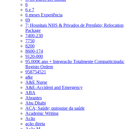
6
6 e 7
6 meses Experiência
69
7; Hospitais NHS & Privados de Prestígio; Relocation
Package
7400-230
7750
8200
8600-174
9120-000
95.000€ ano + Integração Totalmente Comparticipada:
Registo Ordem
958754521
a&e
A&E Nurse
A&E-Accident and Emergency
ABA
Abrantes
Abu Dhabi
ACA; Saúde; quiosque da saúde
Academic Writing
Ação
ação direta
Ação M