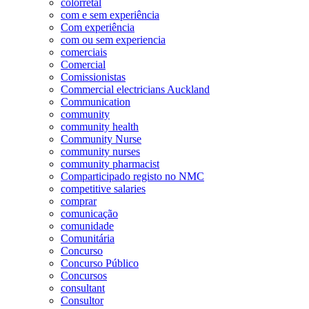
colorretal
com e sem experiência
Com experiência
com ou sem experiencia
comerciais
Comercial
Comissionistas
Commercial electricians Auckland
Communication
community
community health
Community Nurse
community nurses
community pharmacist
Comparticipado registo no NMC
competitive salaries
comprar
comunicação
comunidade
Comunitária
Concurso
Concurso Público
Concursos
consultant
Consultor