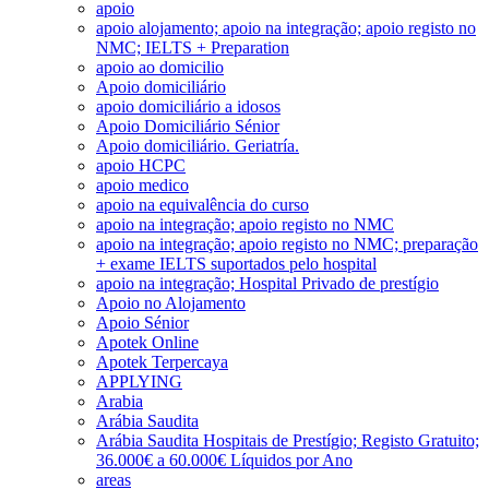
apoio
apoio alojamento; apoio na integração; apoio registo no
NMC; IELTS + Preparation
apoio ao domicilio
Apoio domiciliário
apoio domiciliário a idosos
Apoio Domiciliário Sénior
Apoio domiciliário. Geriatría.
apoio HCPC
apoio medico
apoio na equivalência do curso
apoio na integração; apoio registo no NMC
apoio na integração; apoio registo no NMC; preparação
+ exame IELTS suportados pelo hospital
apoio na integração; Hospital Privado de prestígio
Apoio no Alojamento
Apoio Sénior
Apotek Online
Apotek Terpercaya
APPLYING
Arabia
Arábia Saudita
Arábia Saudita Hospitais de Prestígio; Registo Gratuito;
36.000€ a 60.000€ Líquidos por Ano
areas