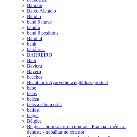
Bahrain
Baixo Alentejo
Band 5
band 5 nurse
band 6
band 6 positions
Band_4
bank
bariátrica
BARREIRO
Bath
Baviera
Bayern
beaches
Beautilook Ayurvedic weight loss product
bebe
belas
beleza
beleza e bem estar
belfast
belgia
Bélgica
Bélgica - bom salário - comprar - Francia - médico-
dentista - trabalhar no exterior