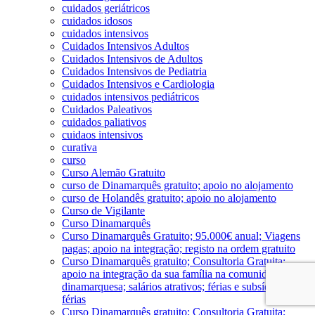
cuidados geriátricos
cuidados idosos
cuidados intensivos
Cuidados Intensivos Adultos
Cuidados Intensivos de Adultos
Cuidados Intensivos de Pediatria
Cuidados Intensivos e Cardiologia
cuidados intensivos pediátricos
Cuidados Paleativos
cuidados paliativos
cuidaos intensivos
curativa
curso
Curso Alemão Gratuito
curso de Dinamarquês gratuito; apoio no alojamento
curso de Holandês gratuito; apoio no alojamento
Curso de Vigilante
Curso Dinamarquês
Curso Dinamarquês Gratuito; 95.000€ anual; Viagens
pagas; apoio na integração; registo na ordem gratuito
Curso Dinamarquês gratuito; Consultoria Gratuita;
apoio na integração da sua família na comunidade
dinamarquesa; salários atrativos; férias e subsído de
férias
Curso Dinamarquês gratuito; Consultoria Gratuita;