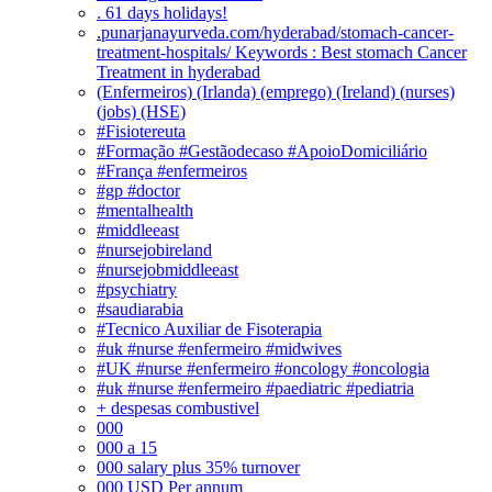
. 61 days holidays!
.punarjanayurveda.com/hyderabad/stomach-cancer-
treatment-hospitals/ Keywords : Best stomach Cancer
Treatment in hyderabad
(Enfermeiros) (Irlanda) (emprego) (Ireland) (nurses)
(jobs) (HSE)
#Fisiotereuta
#Formação #Gestãodecaso #ApoioDomiciliário
#França #enfermeiros
#gp #doctor
#mentalhealth
#middleeast
#nursejobireland
#nursejobmiddleeast
#psychiatry
#saudiarabia
#Tecnico Auxiliar de Fisoterapia
#uk #nurse #enfermeiro #midwives
#UK #nurse #enfermeiro #oncology #oncologia
#uk #nurse #enfermeiro #paediatric #pediatria
+ despesas combustivel
000
000 a 15
000 salary plus 35% turnover
000 USD Per annum