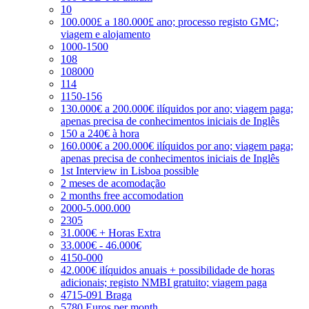
10
100.000£ a 180.000£ ano; processo registo GMC;
viagem e alojamento
1000-1500
108
108000
114
1150-156
130.000€ a 200.000€ ilíquidos por ano; viagem paga;
apenas precisa de conhecimentos iniciais de Inglês
150 a 240€ à hora
160.000€ a 200.000€ ilíquidos por ano; viagem paga;
apenas precisa de conhecimentos iniciais de Inglês
1st Interview in Lisboa possible
2 meses de acomodação
2 months free accomodation
2000-5.000.000
2305
31.000€ + Horas Extra
33.000€ - 46.000€
4150-000
42.000€ ilíquidos anuais + possibilidade de horas
adicionais; registo NMBI gratuito; viagem paga
4715-091 Braga
5780 Euros per month