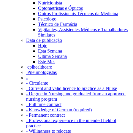
Nutricionista
Optometristas e Ópticos
Outros Profissionais Técnicos da Medicina
Psicólogo
Técnico de Farmácia
Vigilantes, Assistentes Médicos e Trabalhadores
Similares
Data de publicação
Hoje
Esta Semana
Última Semana
Este Mês
‎ cplhealthcare‬
Pneumologistas
-
- Circulante
- Current and valid licence to practice as a Nurse
- Degree in Nursing and graduated from an approved
nursing program
- Full time contract
- Knowledge of German (required)
- Permanent contract
- Professional experience in the intended field of
practice
- Willingness to relocate