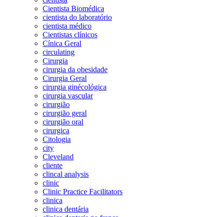
Cientista Biomédica
cientista do laboratório
cientista médico
Cientistas clínicos
Cínica Geral
circulating
Cirurgia
cirurgia da obesidade
Cirurgia Geral
cirurgia ginécológica
cirurgia vascular
cirurgião
cirurgião geral
cirurgião oral
cirurgica
Citologia
city
Cleveland
cliente
clincal analysis
clinic
Clinic Practice Facilitators
clinica
clinica dentária