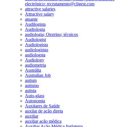
electrónico: recrutamento@cligest.com
attractive salaries
Attractive salary
atuante
Audilogista
Audiologia
audiologia; Otorrino; técnicos
Audiologist
Audiologista
audiologistas
audiologsta
Audiology
audiometria
Austrália
Australian Job
autism
autismo
autista
Auto-glass
Autonomia
Auxiiares de Saúde
auxilar de ação direta
auxiliar
auxiliar ação médica
Auxiliar Ação Médica Inglaterra