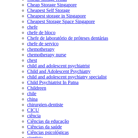
Cheap Storage Singapore
Cheapest Self Storage
Cheapest storage in Singapore
Cheapest Storage Space Singapore
chefe
chefe de bloco
Chefe de laboratório de próteses dentárias
chefe de serviço
chemotherapy
chemotherapy nurse
chest
child and adolescent psychiatrist
Child and Adolescent Psychiatry
child and adolescent psychiatry specialist
Child Psychiatrist In Patna
Childreen
chile
china
chirurgien-dentiste
CICU
ciência
Ciências da educação
Ciências da saúde
Ciências psicológicas
cientista