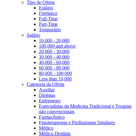
Tipo de Oferta
Estágio
Freelance
Full-Time
Part-Time
Temporário
Salário
10,000 - 20,000
100,000 and above
20,000 - 30,000
30,000 - 40,000
40,000 - 60,000
60,000 - 80,000
80,000 - 100,000
Less than 10,000
Categoria da Oferta
Auxiliar
Dietistas
Enfermeiro
Especialistas da Medicina Tradicional e Terapias
não convencionais
Farmacêutico
Fisioterapeutas e Profissionais Similares
Médico
Médico Dentista