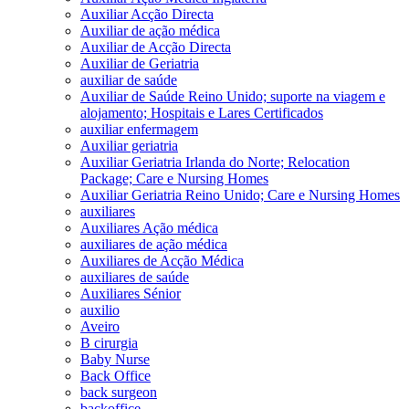
Auxiliar Acção Directa
Auxiliar de ação médica
Auxiliar de Acção Directa
Auxiliar de Geriatria
auxiliar de saúde
Auxiliar de Saúde Reino Unido; suporte na viagem e
alojamento; Hospitais e Lares Certificados
auxiliar enfermagem
Auxiliar geriatria
Auxiliar Geriatria Irlanda do Norte; Relocation
Package; Care e Nursing Homes
Auxiliar Geriatria Reino Unido; Care e Nursing Homes
auxiliares
Auxiliares Ação médica
auxiliares de ação médica
Auxiliares de Acção Médica
auxiliares de saúde
Auxiliares Sénior
auxilio
Aveiro
B cirurgia
Baby Nurse
Back Office
back surgeon
backoffice