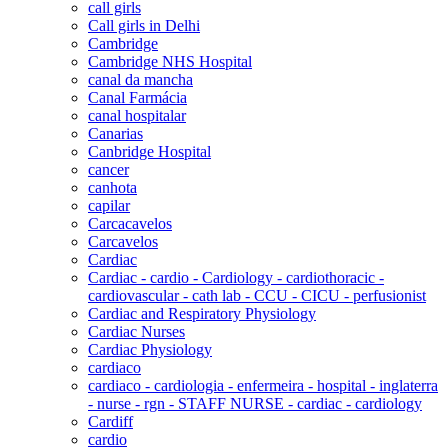
call girls
Call girls in Delhi
Cambridge
Cambridge NHS Hospital
canal da mancha
Canal Farmácia
canal hospitalar
Canarias
Canbridge Hospital
cancer
canhota
capilar
Carcacavelos
Carcavelos
Cardiac
Cardiac - cardio - Cardiology - cardiothoracic -
cardiovascular - cath lab - CCU - CICU - perfusionist
Cardiac and Respiratory Physiology
Cardiac Nurses
Cardiac Physiology
cardiaco
cardiaco - cardiologia - enfermeira - hospital - inglaterra
- nurse - rgn - STAFF NURSE - cardiac - cardiology
Cardiff
cardio