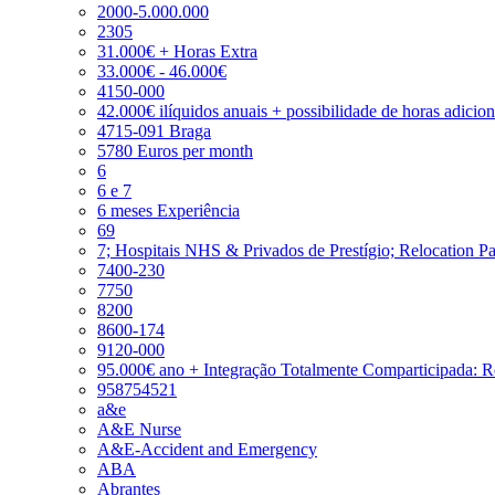
2000-5.000.000
2305
31.000€ + Horas Extra
33.000€ - 46.000€
4150-000
42.000€ ilíquidos anuais + possibilidade de horas adicio
4715-091 Braga
5780 Euros per month
6
6 e 7
6 meses Experiência
69
7; Hospitais NHS & Privados de Prestígio; Relocation P
7400-230
7750
8200
8600-174
9120-000
95.000€ ano + Integração Totalmente Comparticipada: 
958754521
a&e
A&E Nurse
A&E-Accident and Emergency
ABA
Abrantes