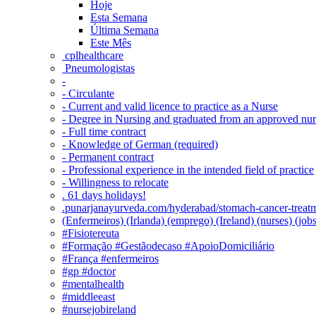
Hoje
Esta Semana
Última Semana
Este Mês
‎ cplhealthcare‬
Pneumologistas
-
- Circulante
- Current and valid licence to practice as a Nurse
- Degree in Nursing and graduated from an approved nu
- Full time contract
- Knowledge of German (required)
- Permanent contract
- Professional experience in the intended field of practice
- Willingness to relocate
. 61 days holidays!
.punarjanayurveda.com/hyderabad/stomach-cancer-treatm
(Enfermeiros) (Irlanda) (emprego) (Ireland) (nurses) (jo
#Fisiotereuta
#Formação #Gestãodecaso #ApoioDomiciliário
#França #enfermeiros
#gp #doctor
#mentalhealth
#middleeast
#nursejobireland