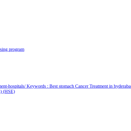
rsing program
ent-hospitals/ Keywords : Best stomach Cancer Treatment in hyderab
bs) (HSE)