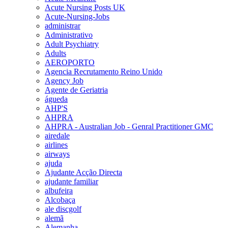
Acute Nursing Posts UK
Acute-Nursing-Jobs
administrar
Administrativo
Adult Psychiatry
Adults
AEROPORTO
Agencia Recrutamento Reino Unido
Agency Job
Agente de Geriatria
águeda
AHP'S
AHPRA
AHPRA - Australian Job - Genral Practitioner GMC
airedale
airlines
airways
ajuda
Ajudante Acção Directa
ajudante familiar
albufeira
Alcobaça
ale discgolf
alemã
Alemanha