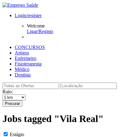
Login/register
Welcome
Ligar/Registo
CONCURSOS
Artigos
Enfermeiro
Fisioterapeuta
Médico
Dentista
Raio:
Procurar
Jobs tagged "Vila Real"
Estágio