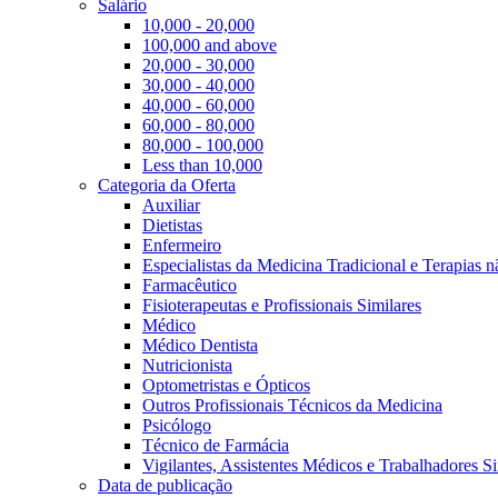
Salário
10,000 - 20,000
100,000 and above
20,000 - 30,000
30,000 - 40,000
40,000 - 60,000
60,000 - 80,000
80,000 - 100,000
Less than 10,000
Categoria da Oferta
Auxiliar
Dietistas
Enfermeiro
Especialistas da Medicina Tradicional e Terapias 
Farmacêutico
Fisioterapeutas e Profissionais Similares
Médico
Médico Dentista
Nutricionista
Optometristas e Ópticos
Outros Profissionais Técnicos da Medicina
Psicólogo
Técnico de Farmácia
Vigilantes, Assistentes Médicos e Trabalhadores Si
Data de publicação