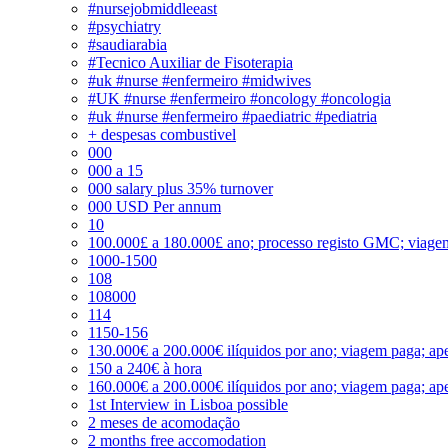
#nursejobmiddleeast
#psychiatry
#saudiarabia
#Tecnico Auxiliar de Fisoterapia
#uk #nurse #enfermeiro #midwives
#UK #nurse #enfermeiro #oncology #oncologia
#uk #nurse #enfermeiro #paediatric #pediatria
+ despesas combustivel
000
000 a 15
000 salary plus 35% turnover
000 USD Per annum
10
100.000£ a 180.000£ ano; processo registo GMC; viage
1000-1500
108
108000
114
1150-156
130.000€ a 200.000€ ilíquidos por ano; viagem paga; ape
150 a 240€ à hora
160.000€ a 200.000€ ilíquidos por ano; viagem paga; ape
1st Interview in Lisboa possible
2 meses de acomodação
2 months free accomodation