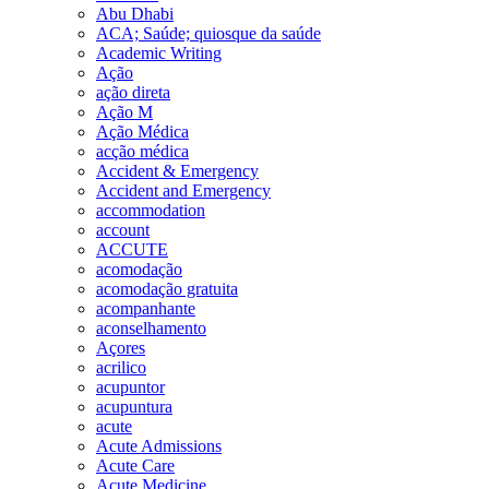
Abu Dhabi
ACA; Saúde; quiosque da saúde
Academic Writing
Ação
ação direta
Ação M
Ação Médica
acção médica
Accident & Emergency
Accident and Emergency
accommodation
account
ACCUTE
acomodação
acomodação gratuita
acompanhante
aconselhamento
Açores
acrilico
acupuntor
acupuntura
acute
Acute Admissions
Acute Care
Acute Medicine