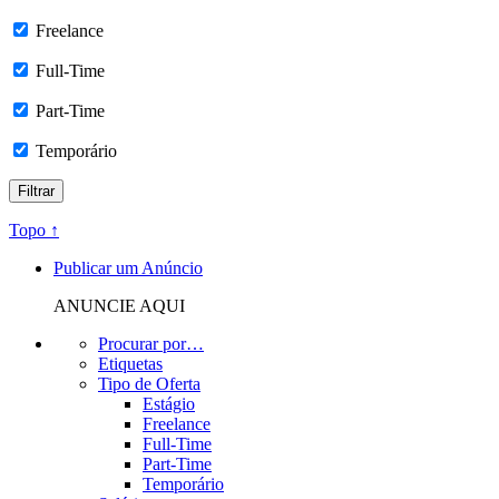
Freelance
Full-Time
Part-Time
Temporário
Topo ↑
Publicar um Anúncio
ANUNCIE AQUI
Procurar por…
Etiquetas
Tipo de Oferta
Estágio
Freelance
Full-Time
Part-Time
Temporário