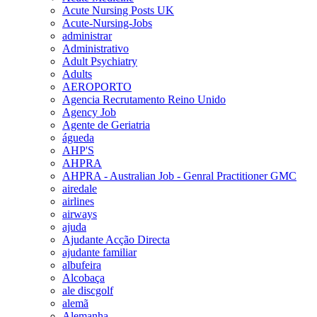
Acute Nursing Posts UK
Acute-Nursing-Jobs
administrar
Administrativo
Adult Psychiatry
Adults
AEROPORTO
Agencia Recrutamento Reino Unido
Agency Job
Agente de Geriatria
águeda
AHP'S
AHPRA
AHPRA - Australian Job - Genral Practitioner GMC
airedale
airlines
airways
ajuda
Ajudante Acção Directa
ajudante familiar
albufeira
Alcobaça
ale discgolf
alemã
Alemanha