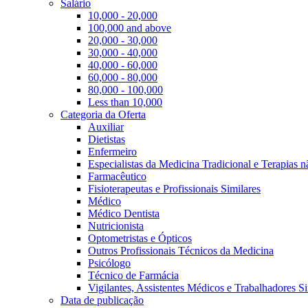
Salário
10,000 - 20,000
100,000 and above
20,000 - 30,000
30,000 - 40,000
40,000 - 60,000
60,000 - 80,000
80,000 - 100,000
Less than 10,000
Categoria da Oferta
Auxiliar
Dietistas
Enfermeiro
Especialistas da Medicina Tradicional e Terapias 
Farmacêutico
Fisioterapeutas e Profissionais Similares
Médico
Médico Dentista
Nutricionista
Optometristas e Ópticos
Outros Profissionais Técnicos da Medicina
Psicólogo
Técnico de Farmácia
Vigilantes, Assistentes Médicos e Trabalhadores Si
Data de publicação