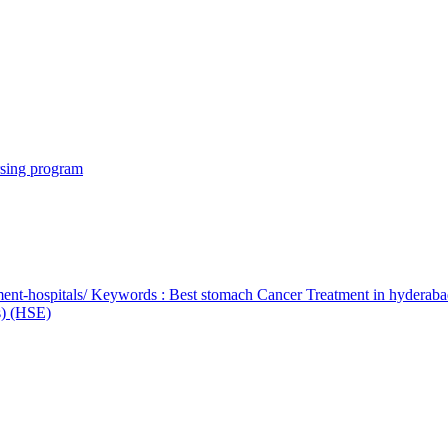
rsing program
ent-hospitals/ Keywords : Best stomach Cancer Treatment in hyderab
bs) (HSE)