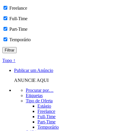
Freelance
Full-Time
Part-Time
Temporário
Topo ↑
Publicar um Anúncio
ANUNCIE AQUI
Procurar por…
Etiquetas
Tipo de Oferta
Estágio
Freelance
Full-Time
Part-Time
Temporário