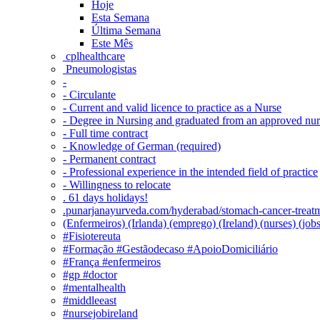
Hoje
Esta Semana
Última Semana
Este Mês
‎ cplhealthcare‬
Pneumologistas
-
- Circulante
- Current and valid licence to practice as a Nurse
- Degree in Nursing and graduated from an approved nu
- Full time contract
- Knowledge of German (required)
- Permanent contract
- Professional experience in the intended field of practice
- Willingness to relocate
. 61 days holidays!
.punarjanayurveda.com/hyderabad/stomach-cancer-treatm
(Enfermeiros) (Irlanda) (emprego) (Ireland) (nurses) (jo
#Fisiotereuta
#Formação #Gestãodecaso #ApoioDomiciliário
#França #enfermeiros
#gp #doctor
#mentalhealth
#middleeast
#nursejobireland