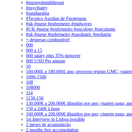
#nursejobmiddleeast
#psychiatry
#saudiarabia
#Tecnico Auxiliar de Fisoterapia
#uk #nurse #enfermeiro #midwives
#UK #nurse #enfermeiro #oncology #oncologia
#uk #nurse #enfermeiro #paediatric #pediatria
+ despesas combustivel
000
000 a 15
000 salary plus 35% turnover
000 USD Per annum
10
100.000£ a 180.000£ ano; processo registo GMC; viage
1000-1500
108
108000
114
1150-156
130.000€ a 200.000€ ilíquidos por ano; viagem paga; ape
150 a 240€ à hora
160.000€ a 200.000€ ilíquidos por ano; viagem paga; ape
1st Interview in Lisboa possible
2 meses de acomodação
2 months free accomodation