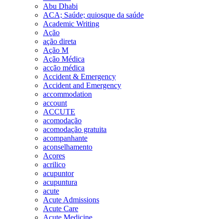
Abu Dhabi
ACA; Saúde; quiosque da saúde
Academic Writing
Ação
ação direta
Ação M
Ação Médica
acção médica
Accident & Emergency
Accident and Emergency
accommodation
account
ACCUTE
acomodação
acomodação gratuita
acompanhante
aconselhamento
Açores
acrilico
acupuntor
acupuntura
acute
Acute Admissions
Acute Care
Acute Medicine