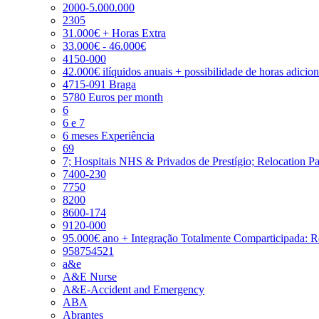
2000-5.000.000
2305
31.000€ + Horas Extra
33.000€ - 46.000€
4150-000
42.000€ ilíquidos anuais + possibilidade de horas adicio
4715-091 Braga
5780 Euros per month
6
6 e 7
6 meses Experiência
69
7; Hospitais NHS & Privados de Prestígio; Relocation P
7400-230
7750
8200
8600-174
9120-000
95.000€ ano + Integração Totalmente Comparticipada: 
958754521
a&e
A&E Nurse
A&E-Accident and Emergency
ABA
Abrantes