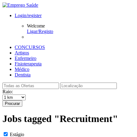
Login/register
Welcome
Ligar/Registo
CONCURSOS
Artigos
Enfermeiro
Fisioterapeuta
Médico
Dentista
Raio:
Procurar
Jobs tagged "Recruitment"
Estágio