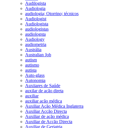
Audilogista
Audiologia
audiologia; Otorrino; técnicos
Audiologist
Audiologista
audiologistas
audiologsta
Audiology
audiometria
Austrália
Australian Job
autism
autismo
autista
Auto-glass
Autonomia
Auxiiares de Saúde
auxilar de ação direta
auxiliar
auxiliar ação médica
Auxiliar Ação Médica Inglaterra
Auxiliar Acção Directa
Auxiliar de ação médica
Auxiliar de Acção Directa
Auxiliar de Geriatria