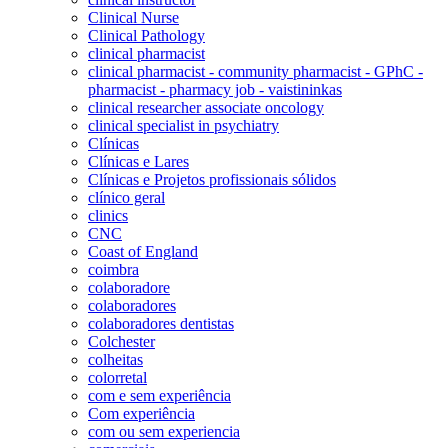
Clinical Nurse
Clinical Pathology
clinical pharmacist
clinical pharmacist - community pharmacist - GPhC -
pharmacist - pharmacy job - vaistininkas
clinical researcher associate oncology
clinical specialist in psychiatry
Clínicas
Clínicas e Lares
Clínicas e Projetos profissionais sólidos
clínico geral
clinics
CNC
Coast of England
coimbra
colaboradore
colaboradores
colaboradores dentistas
Colchester
colheitas
colorretal
com e sem experiência
Com experiência
com ou sem experiencia