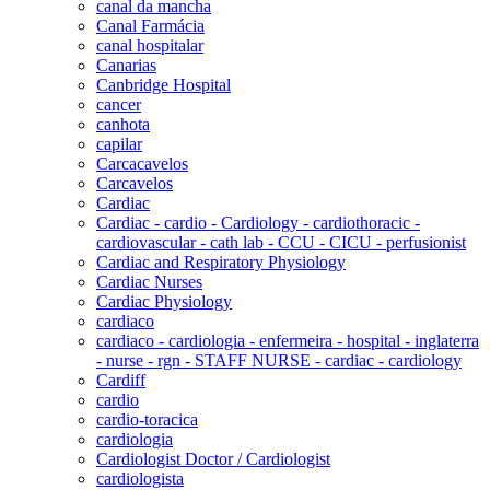
canal da mancha
Canal Farmácia
canal hospitalar
Canarias
Canbridge Hospital
cancer
canhota
capilar
Carcacavelos
Carcavelos
Cardiac
Cardiac - cardio - Cardiology - cardiothoracic -
cardiovascular - cath lab - CCU - CICU - perfusionist
Cardiac and Respiratory Physiology
Cardiac Nurses
Cardiac Physiology
cardiaco
cardiaco - cardiologia - enfermeira - hospital - inglaterra
- nurse - rgn - STAFF NURSE - cardiac - cardiology
Cardiff
cardio
cardio-toracica
cardiologia
Cardiologist Doctor / Cardiologist
cardiologista