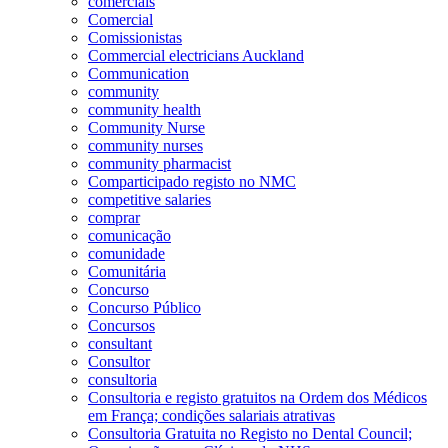
comerciais
Comercial
Comissionistas
Commercial electricians Auckland
Communication
community
community health
Community Nurse
community nurses
community pharmacist
Comparticipado registo no NMC
competitive salaries
comprar
comunicação
comunidade
Comunitária
Concurso
Concurso Público
Concursos
consultant
Consultor
consultoria
Consultoria e registo gratuitos na Ordem dos Médicos
em França; condições salariais atrativas
Consultoria Gratuita no Registo no Dental Council;