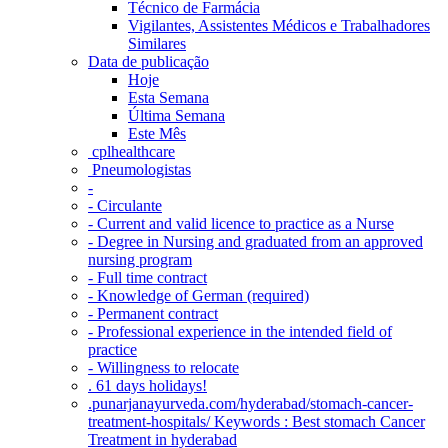
Técnico de Farmácia
Vigilantes, Assistentes Médicos e Trabalhadores
Similares
Data de publicação
Hoje
Esta Semana
Última Semana
Este Mês
‎ cplhealthcare‬
Pneumologistas
-
- Circulante
- Current and valid licence to practice as a Nurse
- Degree in Nursing and graduated from an approved
nursing program
- Full time contract
- Knowledge of German (required)
- Permanent contract
- Professional experience in the intended field of
practice
- Willingness to relocate
. 61 days holidays!
.punarjanayurveda.com/hyderabad/stomach-cancer-
treatment-hospitals/ Keywords : Best stomach Cancer
Treatment in hyderabad