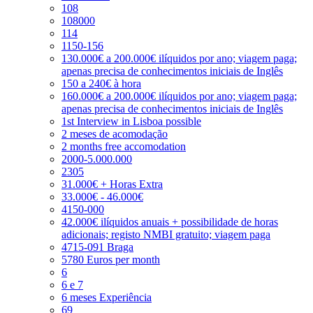
108
108000
114
1150-156
130.000€ a 200.000€ ilíquidos por ano; viagem paga;
apenas precisa de conhecimentos iniciais de Inglês
150 a 240€ à hora
160.000€ a 200.000€ ilíquidos por ano; viagem paga;
apenas precisa de conhecimentos iniciais de Inglês
1st Interview in Lisboa possible
2 meses de acomodação
2 months free accomodation
2000-5.000.000
2305
31.000€ + Horas Extra
33.000€ - 46.000€
4150-000
42.000€ ilíquidos anuais + possibilidade de horas
adicionais; registo NMBI gratuito; viagem paga
4715-091 Braga
5780 Euros per month
6
6 e 7
6 meses Experiência
69