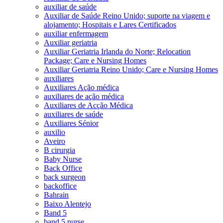
auxiliar de saúde
Auxiliar de Saúde Reino Unido; suporte na viagem e
alojamento; Hospitais e Lares Certificados
auxiliar enfermagem
Auxiliar geriatria
Auxiliar Geriatria Irlanda do Norte; Relocation
Package; Care e Nursing Homes
Auxiliar Geriatria Reino Unido; Care e Nursing Homes
auxiliares
Auxiliares Ação médica
auxiliares de ação médica
Auxiliares de Acção Médica
auxiliares de saúde
Auxiliares Sénior
auxilio
Aveiro
B cirurgia
Baby Nurse
Back Office
back surgeon
backoffice
Bahrain
Baixo Alentejo
Band 5
band 5 nurse