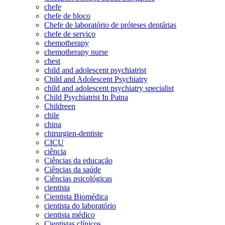
chefe
chefe de bloco
Chefe de laboratório de próteses dentárias
chefe de serviço
chemotherapy
chemotherapy nurse
chest
child and adolescent psychiatrist
Child and Adolescent Psychiatry
child and adolescent psychiatry specialist
Child Psychiatrist In Patna
Childreen
chile
china
chirurgien-dentiste
CICU
ciência
Ciências da educação
Ciências da saúde
Ciências psicológicas
cientista
Cientista Biomédica
cientista do laboratório
cientista médico
Cientistas clínicos