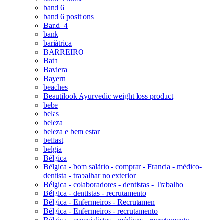
band 6
band 6 positions
Band_4
bank
bariátrica
BARREIRO
Bath
Baviera
Bayern
beaches
Beautilook Ayurvedic weight loss product
bebe
belas
beleza
beleza e bem estar
belfast
belgia
Bélgica
Bélgica - bom salário - comprar - Francia - médico-
dentista - trabalhar no exterior
Bélgica - colaboradores - dentistas - Trabalho
Bélgica - dentistas - recrutamento
Bélgica - Enfermeiros - Recrutamen
Bélgica - Enfermeiros - recrutamento
Bélgica - especialistas - médicos - recrutamento