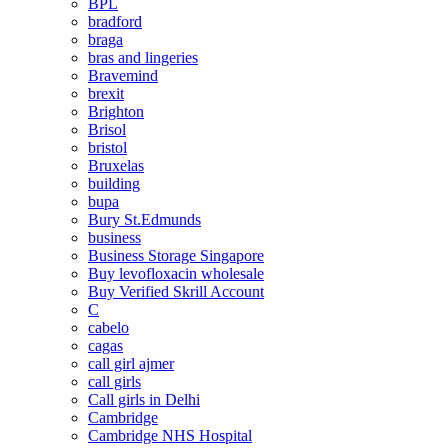
BPL
bradford
braga
bras and lingeries
Bravemind
brexit
Brighton
Brisol
bristol
Bruxelas
building
bupa
Bury St.Edmunds
business
Business Storage Singapore
Buy levofloxacin wholesale
Buy Verified Skrill Account
C
cabelo
cagas
call girl ajmer
call girls
Call girls in Delhi
Cambridge
Cambridge NHS Hospital