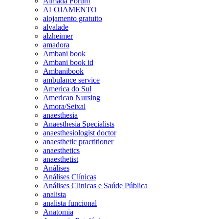
Almada Forum
ALOJAMENTO
alojamento gratuito
alvalade
alzheimer
amadora
Ambani book
Ambani book id
Ambanibook
ambulance service
America do Sul
American Nursing
Amora/Seixal
anaesthesia
Anaesthesia Specialists
anaesthesiologist doctor
anaesthetic practitioner
anaesthetics
anaesthetist
Análises
Análises Clínicas
Análises Clinicas e Saúde Pública
analista
analista funcional
Anatomia