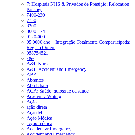
7; Hospitais NHS & Privados de Prestígio; Relocation
Package
7400-230
7750
8200
8600-174
9120-000
95.000€ ano + Integração Totalmente Comparticipada:
Registo Ordem
958754521
a&e
A&E Nurse
A&E-Accident and Emergency
ABA
Abrantes
Abu Dhabi
ACA; Saúde; quiosque da saúde
Academic Writing
Ação
ação direta
Ação M
Ação Médica
acção médica
Accident & Emergency
Accident and Emergency