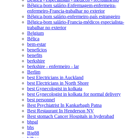
Bélgica-bom salário-Enfermagem-enfermeira-
enfermeiro-Francia-trabalhar no exterior
Bélgica-bom salário-enfermeiro-país estrangeiro
Bélgica-bom salário-Francia-médicos especialista-
trabalhar no exterior
Belgium
Bélica
bem-estar
benefícios
benefits
berkshire
berkshire - enfermeiro - lar
Berlim
best Electricians in Auckland
best Electricians in North Shore
best Gynecologist in kolkata
best Gynecologist in kolkata for normal delivery
best personnel
Best Psychiatrist In Kankarbagh Patna
Best Restaurant In Henderson NV
Best stomach Cancer Hospitals in hyderabad
bhpal
bhs
Big88