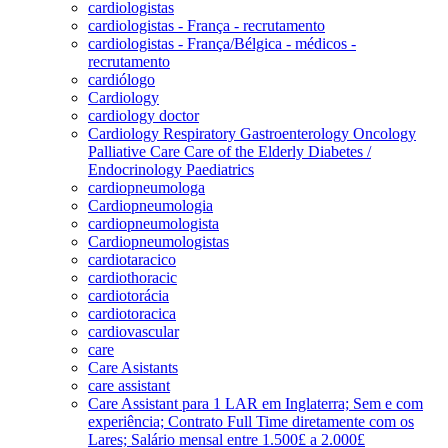
cardiologistas
cardiologistas - França - recrutamento
cardiologistas - França/Bélgica - médicos -
recrutamento
cardiólogo
Cardiology
cardiology doctor
Cardiology Respiratory Gastroenterology Oncology
Palliative Care Care of the Elderly Diabetes /
Endocrinology Paediatrics
cardiopneumologa
Cardiopneumologia
cardiopneumologista
Cardiopneumologistas
cardiotaracico
cardiothoracic
cardiotorácia
cardiotoracica
cardiovascular
care
Care Asistants
care assistant
Care Assistant para 1 LAR em Inglaterra; Sem e com
experiência; Contrato Full Time diretamente com os
Lares; Salário mensal entre 1.500£ a 2.000£