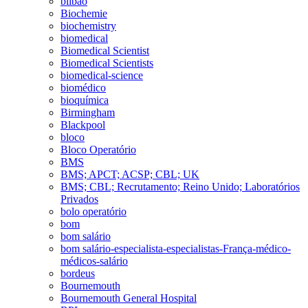
bilbao
Biochemie
biochemistry
biomedical
Biomedical Scientist
Biomedical Scientists
biomedical-science
biomédico
bioquímica
Birmingham
Blackpool
bloco
Bloco Operatório
BMS
BMS; APCT; ACSP; CBL; UK
BMS; CBL; Recrutamento; Reino Unido; Laboratórios
Privados
bolo operatório
bom
bom salário
bom salário-especialista-especialistas-França-médico-
médicos-salário
bordeus
Bournemouth
Bournemouth General Hospital