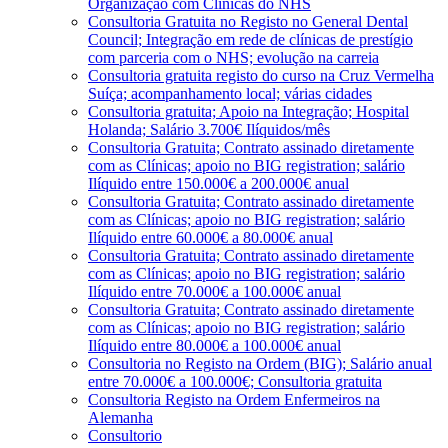
Organização com Clínicas do NHS
Consultoria Gratuita no Registo no General Dental
Council; Integração em rede de clínicas de prestígio
com parceria com o NHS; evolução na carreia
Consultoria gratuita registo do curso na Cruz Vermelha
Suíça; acompanhamento local; várias cidades
Consultoria gratuita; Apoio na Integração; Hospital
Holanda; Salário 3.700€ Ilíquidos/mês
Consultoria Gratuita; Contrato assinado diretamente
com as Clínicas; apoio no BIG registration; salário
Ilíquido entre 150.000€ a 200.000€ anual
Consultoria Gratuita; Contrato assinado diretamente
com as Clínicas; apoio no BIG registration; salário
Ilíquido entre 60.000€ a 80.000€ anual
Consultoria Gratuita; Contrato assinado diretamente
com as Clínicas; apoio no BIG registration; salário
Ilíquido entre 70.000€ a 100.000€ anual
Consultoria Gratuita; Contrato assinado diretamente
com as Clínicas; apoio no BIG registration; salário
Ilíquido entre 80.000€ a 100.000€ anual
Consultoria no Registo na Ordem (BIG); Salário anual
entre 70.000€ a 100.000€; Consultoria gratuita
Consultoria Registo na Ordem Enfermeiros na
Alemanha
Consultorio