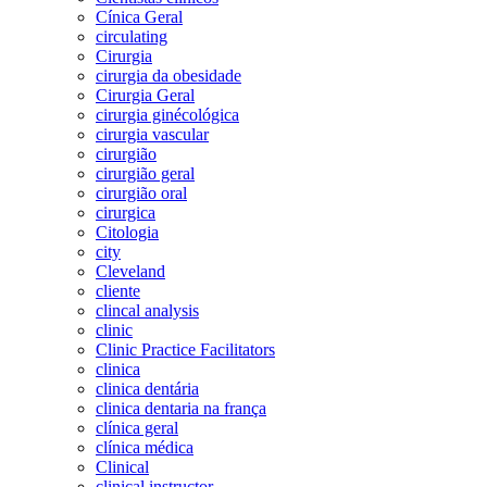
Cínica Geral
circulating
Cirurgia
cirurgia da obesidade
Cirurgia Geral
cirurgia ginécológica
cirurgia vascular
cirurgião
cirurgião geral
cirurgião oral
cirurgica
Citologia
city
Cleveland
cliente
clincal analysis
clinic
Clinic Practice Facilitators
clinica
clinica dentária
clinica dentaria na frança
clínica geral
clínica médica
Clinical
clinical instructor