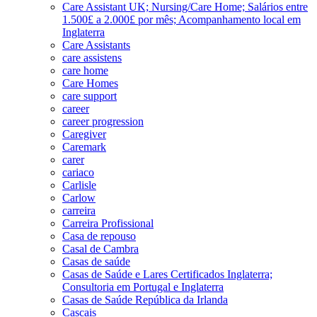
Care Assistant UK; Nursing/Care Home; Salários entre
1.500£ a 2.000£ por mês; Acompanhamento local em
Inglaterra
Care Assistants
care assistens
care home
Care Homes
care support
career
career progression
Caregiver
Caremark
carer
cariaco
Carlisle
Carlow
carreira
Carreira Profissional
Casa de repouso
Casal de Cambra
Casas de saúde
Casas de Saúde e Lares Certificados Inglaterra;
Consultoria em Portugal e Inglaterra
Casas de Saúde República da Irlanda
Cascais