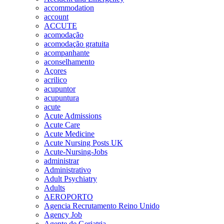
accommodation
account
ACCUTE
acomodação
acomodação gratuita
acompanhante
aconselhamento
Açores
acrilico
acupuntor
acupuntura
acute
Acute Admissions
Acute Care
Acute Medicine
Acute Nursing Posts UK
Acute-Nursing-Jobs
administrar
Administrativo
Adult Psychiatry
Adults
AEROPORTO
Agencia Recrutamento Reino Unido
Agency Job
Agente de Geriatria