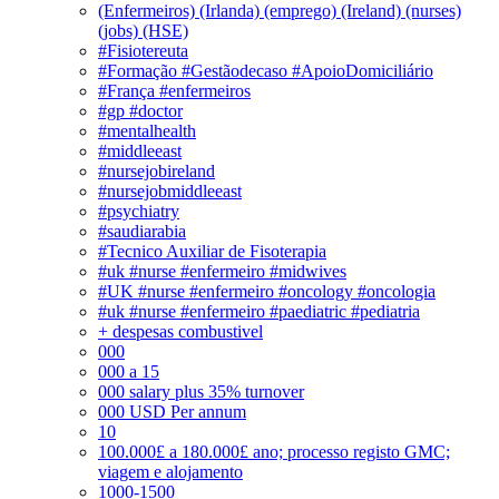
(Enfermeiros) (Irlanda) (emprego) (Ireland) (nurses)
(jobs) (HSE)
#Fisiotereuta
#Formação #Gestãodecaso #ApoioDomiciliário
#França #enfermeiros
#gp #doctor
#mentalhealth
#middleeast
#nursejobireland
#nursejobmiddleeast
#psychiatry
#saudiarabia
#Tecnico Auxiliar de Fisoterapia
#uk #nurse #enfermeiro #midwives
#UK #nurse #enfermeiro #oncology #oncologia
#uk #nurse #enfermeiro #paediatric #pediatria
+ despesas combustivel
000
000 a 15
000 salary plus 35% turnover
000 USD Per annum
10
100.000£ a 180.000£ ano; processo registo GMC;
viagem e alojamento
1000-1500