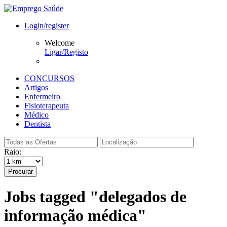
Login/register
Welcome
Ligar/Registo
CONCURSOS
Artigos
Enfermeiro
Fisioterapeuta
Médico
Dentista
Raio:
Procurar
Jobs tagged "delegados de
informação médica"