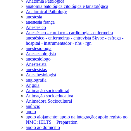
Anatomia Patológica
anatomia patológica citológica e tanatológica
Anatomical Pathology
anestesia
anestesia frança
Anestésico
Anestésico - cardiaco - cardiologia - enfermeira
anestésico - enfermeiras - entrevista Skype - esfrega -
hospital - instrumentador - nhs - rgn
anestesiologia
Anestesiologista
anestesiologo
Anestesista
anestesistas
Anesthesiologist
angiografia
Angola
Animação sociocultural
Animação socioeducativa
Animadora Sociocultural
anúncio
apoio
apoio alojamento; apoio na integração; apoio registo no
NMC; IELTS + Preparation
apoio ao domicilio