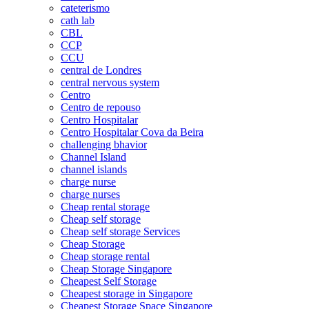
cateterismo
cath lab
CBL
CCP
CCU
central de Londres
central nervous system
Centro
Centro de repouso
Centro Hospitalar
Centro Hospitalar Cova da Beira
challenging bhavior
Channel Island
channel islands
charge nurse
charge nurses
Cheap rental storage
Cheap self storage
Cheap self storage Services
Cheap Storage
Cheap storage rental
Cheap Storage Singapore
Cheapest Self Storage
Cheapest storage in Singapore
Cheapest Storage Space Singapore