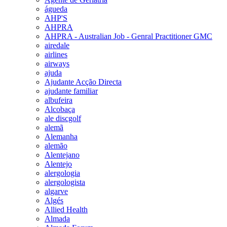
águeda
AHP'S
AHPRA
AHPRA - Australian Job - Genral Practitioner GMC
airedale
airlines
airways
ajuda
Ajudante Acção Directa
ajudante familiar
albufeira
Alcobaça
ale discgolf
alemã
Alemanha
alemão
Alentejano
Alentejo
alergologia
alergologista
algarve
Algés
Allied Health
Almada