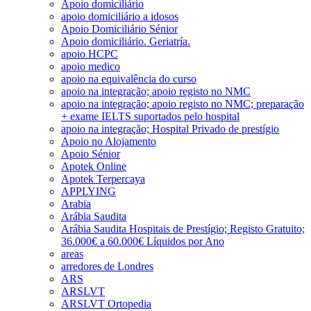
Apoio domiciliário
apoio domiciliário a idosos
Apoio Domiciliário Sénior
Apoio domiciliário. Geriatría.
apoio HCPC
apoio medico
apoio na equivalência do curso
apoio na integração; apoio registo no NMC
apoio na integração; apoio registo no NMC; preparação
+ exame IELTS suportados pelo hospital
apoio na integração; Hospital Privado de prestígio
Apoio no Alojamento
Apoio Sénior
Apotek Online
Apotek Terpercaya
APPLYING
Arabia
Arábia Saudita
Arábia Saudita Hospitais de Prestígio; Registo Gratuito;
36.000€ a 60.000€ Líquidos por Ano
areas
arredores de Londres
ARS
ARSLVT
ARSLVT Ortopedia