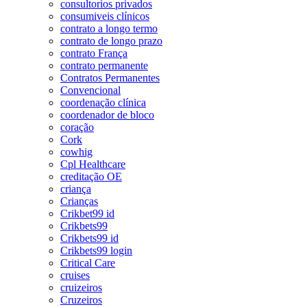
consultorios privados
consumiveis clínicos
contrato a longo termo
contrato de longo prazo
contrato França
contrato permanente
Contratos Permanentes
Convencional
coordenação clínica
coordenador de bloco
coração
Cork
cowhig
Cpl Healthcare
creditação OE
criança
Crianças
Crikbet99 id
Crikbets99
Crikbets99 id
Crikbets99 login
Critical Care
cruises
cruizeiros
Cruzeiros