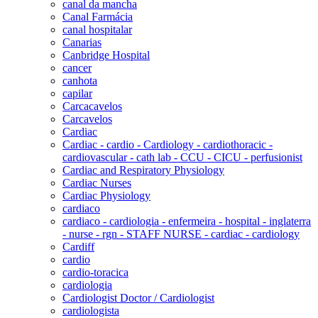
canal da mancha
Canal Farmácia
canal hospitalar
Canarias
Canbridge Hospital
cancer
canhota
capilar
Carcacavelos
Carcavelos
Cardiac
Cardiac - cardio - Cardiology - cardiothoracic -
cardiovascular - cath lab - CCU - CICU - perfusionist
Cardiac and Respiratory Physiology
Cardiac Nurses
Cardiac Physiology
cardiaco
cardiaco - cardiologia - enfermeira - hospital - inglaterra
- nurse - rgn - STAFF NURSE - cardiac - cardiology
Cardiff
cardio
cardio-toracica
cardiologia
Cardiologist Doctor / Cardiologist
cardiologista