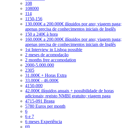
108
108000
114
1150-156
130.000€ a 200.000€ ilíquidos por ano; viagem paga;
apenas precisa de conhecimentos iniciais de Inglês
150 a 240€ à hora
160.000€ a 200.000€ ilíquidos por ano; viagem paga;
apenas precisa de conhecimentos iniciais de Inglês
1st Interview in Lisboa possible
2 meses de acomodação
2 months free accomodation
2000-5.000.000
2305
31.000€ + Horas Extra
33.000€ - 46.000€
4150-000
42.000€ ilíquidos anuais + possibilidade de horas
adicionais; registo NMBI gratuito; viagem paga
4715-091 Braga
5780 Euros per month
6
6 e 7
6 meses Experiência
69