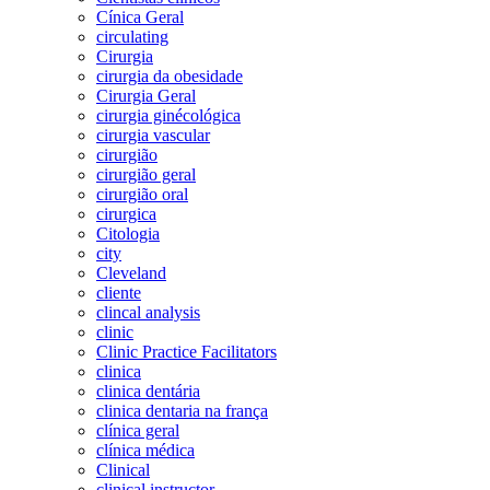
Cínica Geral
circulating
Cirurgia
cirurgia da obesidade
Cirurgia Geral
cirurgia ginécológica
cirurgia vascular
cirurgião
cirurgião geral
cirurgião oral
cirurgica
Citologia
city
Cleveland
cliente
clincal analysis
clinic
Clinic Practice Facilitators
clinica
clinica dentária
clinica dentaria na frança
clínica geral
clínica médica
Clinical
clinical instructor