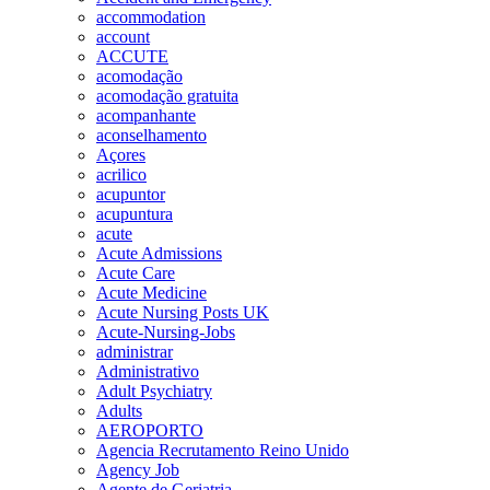
accommodation
account
ACCUTE
acomodação
acomodação gratuita
acompanhante
aconselhamento
Açores
acrilico
acupuntor
acupuntura
acute
Acute Admissions
Acute Care
Acute Medicine
Acute Nursing Posts UK
Acute-Nursing-Jobs
administrar
Administrativo
Adult Psychiatry
Adults
AEROPORTO
Agencia Recrutamento Reino Unido
Agency Job
Agente de Geriatria