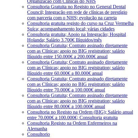
Organização com Clínicas do NHS
Consultoria Gratuita no Registo no General Dental
Council; Integração em rede de clínicas de prestígio
com parceria com o NHS; evolução na carreia
Consultoria gratuita registo do curso na Cruz Vermelha
Suíça; acompanhamento local; várias cidades
Consultoria gratuita; Apoio na Integração; Hospital
Holanda; Salário 3.700€ Ilíquidos/mês
Consultoria Gratuita; Contrato assinado diretamente
com as Clínicas; apoio no BIG registration; salário
Ilíquido entre 150.000€ a 200.000€ anual
Consultoria Gratuita; Contrato assinado diretamente
com as Clínicas; apoio no BIG registration; salário
Ilíquido entre 60.000€ a 80.000€ anual
Consultoria Gratuita; Contrato assinado diretamente
com as Clínicas; apoio no BIG registration; salário
Ilíquido entre 70.000€ a 100.000€ anual
Consultoria Gratuita; Contrato assinado diretamente
com as Clínicas; apoio no BIG registration; salário
Ilíquido entre 80.000€ a 100.000€ anual
Consultoria no Registo na Ordem (BIG); Salário anual
entre 70.000€ a 100.000€; Consultoria gratuita
Consultoria Registo na Ordem Enfermeiros na
Alemanha
Consultorio