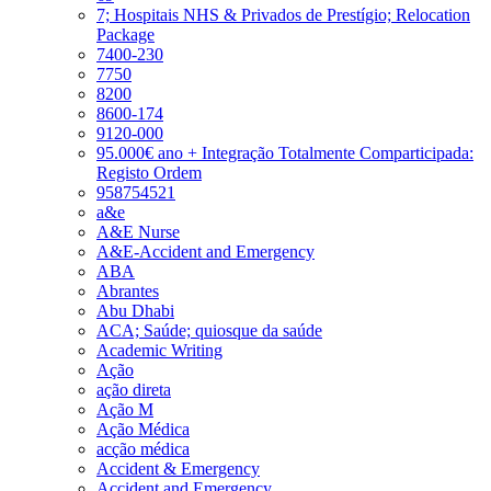
7; Hospitais NHS & Privados de Prestígio; Relocation
Package
7400-230
7750
8200
8600-174
9120-000
95.000€ ano + Integração Totalmente Comparticipada:
Registo Ordem
958754521
a&e
A&E Nurse
A&E-Accident and Emergency
ABA
Abrantes
Abu Dhabi
ACA; Saúde; quiosque da saúde
Academic Writing
Ação
ação direta
Ação M
Ação Médica
acção médica
Accident & Emergency
Accident and Emergency