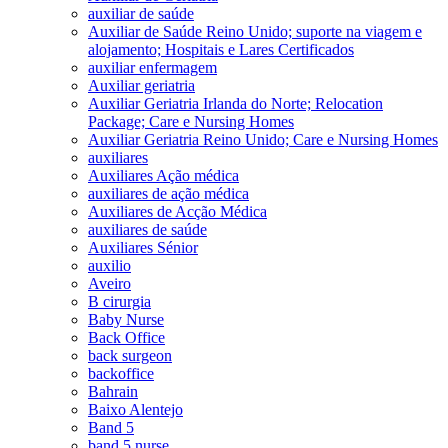
auxiliar de saúde
Auxiliar de Saúde Reino Unido; suporte na viagem e
alojamento; Hospitais e Lares Certificados
auxiliar enfermagem
Auxiliar geriatria
Auxiliar Geriatria Irlanda do Norte; Relocation
Package; Care e Nursing Homes
Auxiliar Geriatria Reino Unido; Care e Nursing Homes
auxiliares
Auxiliares Ação médica
auxiliares de ação médica
Auxiliares de Acção Médica
auxiliares de saúde
Auxiliares Sénior
auxilio
Aveiro
B cirurgia
Baby Nurse
Back Office
back surgeon
backoffice
Bahrain
Baixo Alentejo
Band 5
band 5 nurse