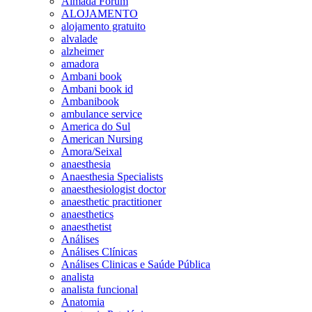
Almada Forum
ALOJAMENTO
alojamento gratuito
alvalade
alzheimer
amadora
Ambani book
Ambani book id
Ambanibook
ambulance service
America do Sul
American Nursing
Amora/Seixal
anaesthesia
Anaesthesia Specialists
anaesthesiologist doctor
anaesthetic practitioner
anaesthetics
anaesthetist
Análises
Análises Clínicas
Análises Clinicas e Saúde Pública
analista
analista funcional
Anatomia