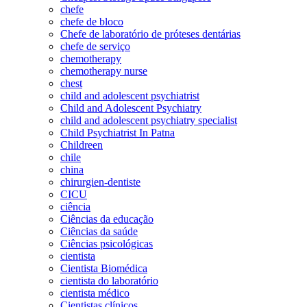
chefe
chefe de bloco
Chefe de laboratório de próteses dentárias
chefe de serviço
chemotherapy
chemotherapy nurse
chest
child and adolescent psychiatrist
Child and Adolescent Psychiatry
child and adolescent psychiatry specialist
Child Psychiatrist In Patna
Childreen
chile
china
chirurgien-dentiste
CICU
ciência
Ciências da educação
Ciências da saúde
Ciências psicológicas
cientista
Cientista Biomédica
cientista do laboratório
cientista médico
Cientistas clínicos