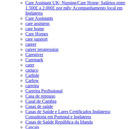
Care Assistant UK; Nursing/Care Home; Salários entre
1.500£ a 2.000£ por mês; Acompanhamento local em
Inglaterra
Care Assistants
care assistens
care home
Care Homes
care support
career
career progression
Caregiver
Caremark
carer
cariaco
Carlisle
Carlow
carreira
Carreira Profissional
Casa de repouso
Casal de Cambra
Casas de saúde
Casas de Saúde e Lares Certificados Inglaterra;
Consultoria em Portugal e Inglaterra
Casas de Saúde República da Irlanda
Cascais