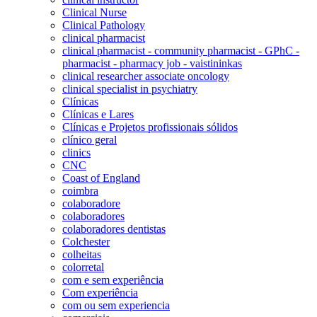
Clinical Nurse
Clinical Pathology
clinical pharmacist
clinical pharmacist - community pharmacist - GPhC -
pharmacist - pharmacy job - vaistininkas
clinical researcher associate oncology
clinical specialist in psychiatry
Clínicas
Clínicas e Lares
Clínicas e Projetos profissionais sólidos
clínico geral
clinics
CNC
Coast of England
coimbra
colaboradore
colaboradores
colaboradores dentistas
Colchester
colheitas
colorretal
com e sem experiência
Com experiência
com ou sem experiencia