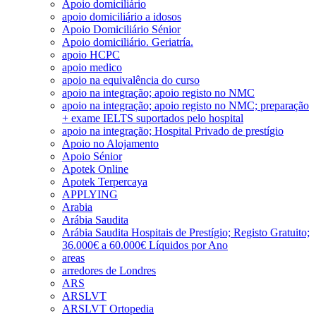
Apoio domiciliário
apoio domiciliário a idosos
Apoio Domiciliário Sénior
Apoio domiciliário. Geriatría.
apoio HCPC
apoio medico
apoio na equivalência do curso
apoio na integração; apoio registo no NMC
apoio na integração; apoio registo no NMC; preparação
+ exame IELTS suportados pelo hospital
apoio na integração; Hospital Privado de prestígio
Apoio no Alojamento
Apoio Sénior
Apotek Online
Apotek Terpercaya
APPLYING
Arabia
Arábia Saudita
Arábia Saudita Hospitais de Prestígio; Registo Gratuito;
36.000€ a 60.000€ Líquidos por Ano
areas
arredores de Londres
ARS
ARSLVT
ARSLVT Ortopedia