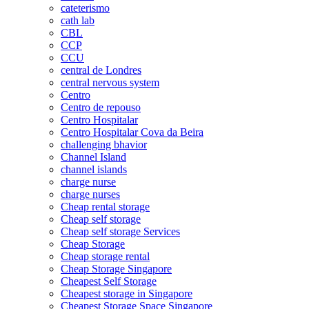
cateterismo
cath lab
CBL
CCP
CCU
central de Londres
central nervous system
Centro
Centro de repouso
Centro Hospitalar
Centro Hospitalar Cova da Beira
challenging bhavior
Channel Island
channel islands
charge nurse
charge nurses
Cheap rental storage
Cheap self storage
Cheap self storage Services
Cheap Storage
Cheap storage rental
Cheap Storage Singapore
Cheapest Self Storage
Cheapest storage in Singapore
Cheapest Storage Space Singapore