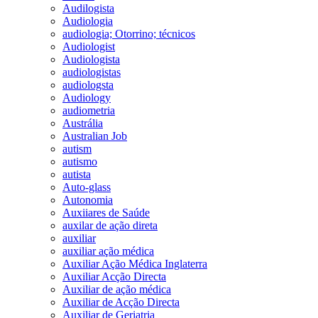
Audilogista
Audiologia
audiologia; Otorrino; técnicos
Audiologist
Audiologista
audiologistas
audiologsta
Audiology
audiometria
Austrália
Australian Job
autism
autismo
autista
Auto-glass
Autonomia
Auxiiares de Saúde
auxilar de ação direta
auxiliar
auxiliar ação médica
Auxiliar Ação Médica Inglaterra
Auxiliar Acção Directa
Auxiliar de ação médica
Auxiliar de Acção Directa
Auxiliar de Geriatria