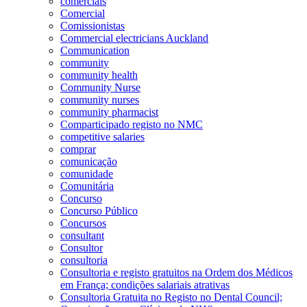
comerciais
Comercial
Comissionistas
Commercial electricians Auckland
Communication
community
community health
Community Nurse
community nurses
community pharmacist
Comparticipado registo no NMC
competitive salaries
comprar
comunicação
comunidade
Comunitária
Concurso
Concurso Público
Concursos
consultant
Consultor
consultoria
Consultoria e registo gratuitos na Ordem dos Médicos
em França; condições salariais atrativas
Consultoria Gratuita no Registo no Dental Council;