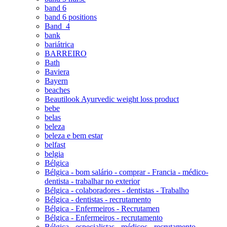
band 6
band 6 positions
Band_4
bank
bariátrica
BARREIRO
Bath
Baviera
Bayern
beaches
Beautilook Ayurvedic weight loss product
bebe
belas
beleza
beleza e bem estar
belfast
belgia
Bélgica
Bélgica - bom salário - comprar - Francia - médico-
dentista - trabalhar no exterior
Bélgica - colaboradores - dentistas - Trabalho
Bélgica - dentistas - recrutamento
Bélgica - Enfermeiros - Recrutamen
Bélgica - Enfermeiros - recrutamento
Bélgica - especialistas - médicos - recrutamento