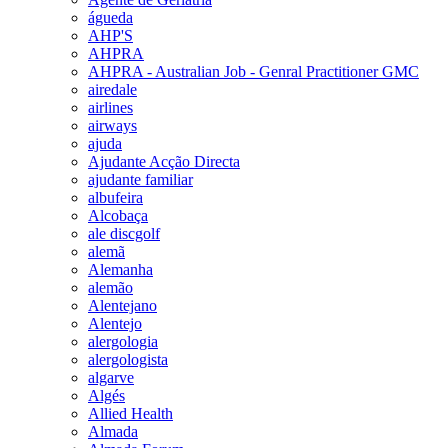
águeda
AHP'S
AHPRA
AHPRA - Australian Job - Genral Practitioner GMC
airedale
airlines
airways
ajuda
Ajudante Acção Directa
ajudante familiar
albufeira
Alcobaça
ale discgolf
alemã
Alemanha
alemão
Alentejano
Alentejo
alergologia
alergologista
algarve
Algés
Allied Health
Almada