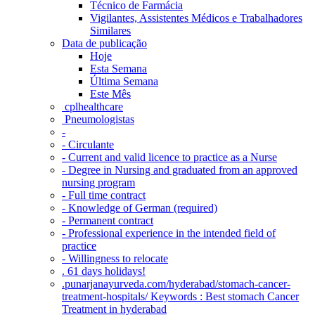
Técnico de Farmácia
Vigilantes, Assistentes Médicos e Trabalhadores
Similares
Data de publicação
Hoje
Esta Semana
Última Semana
Este Mês
‎ cplhealthcare‬
Pneumologistas
-
- Circulante
- Current and valid licence to practice as a Nurse
- Degree in Nursing and graduated from an approved
nursing program
- Full time contract
- Knowledge of German (required)
- Permanent contract
- Professional experience in the intended field of
practice
- Willingness to relocate
. 61 days holidays!
.punarjanayurveda.com/hyderabad/stomach-cancer-
treatment-hospitals/ Keywords : Best stomach Cancer
Treatment in hyderabad