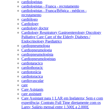
cardiologistas
cardiologistas - França - recrutamento
cardiologistas - França/Bélgica - médicos -
recrutamento
cardiólogo
Cardiology
cardiology doctor
Cardiology Respiratory Gastroenterology Oncology
Palliative Care Care of the Elderly Diabetes /
Endocrinology Paediatrics
cardiopneumologa
Cardiopneumologia
cardiopneumologista
Cardiopneumologistas
cardiotaracico
cardiothoracic
cardiotorácia
cardiotoracica
cardiovascular
care
Care Asistants
care assistant
Care Assistant para 1 LAR em Inglaterra; Sem e com
experiência; Contrato Full Time diretamente com os
Lares; Salário mensal entre 1.500£ a 2.000£