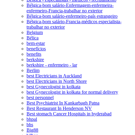
Bélgica-bom salário-Enfermagem-enfermeira-
enfermeiro-Francia-trabalhar no exterior
Bélgica-bom salário-enfermeiro-país estrangeiro
Bélgica-bom salário-Francia-médicos especialista-
trabalhar no exterior
Belgium
Bélica
bem-estar
benefícios
benefits
berkshire
berkshire - enfermeiro - lar
Berlim
best Electricians in Auckland
best Electricians in North Shore
best Gynecologist in kolkata
best Gynecologist in kolkata for normal delivery
best personnel
Best Psychiatrist In Kankarbagh Patna
Best Restaurant In Henderson NV
Best stomach Cancer Hospitals in hyderabad
bhpal
bhs
Big88