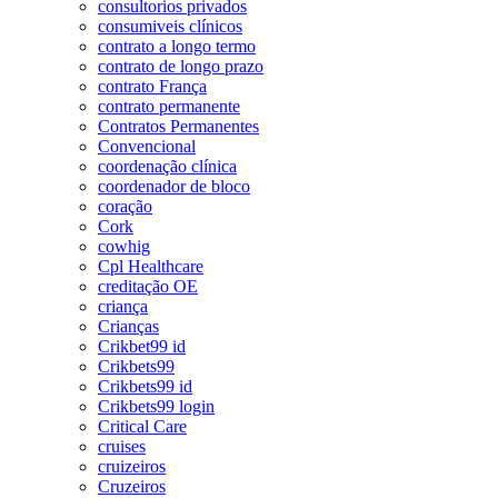
consultorios privados
consumiveis clínicos
contrato a longo termo
contrato de longo prazo
contrato França
contrato permanente
Contratos Permanentes
Convencional
coordenação clínica
coordenador de bloco
coração
Cork
cowhig
Cpl Healthcare
creditação OE
criança
Crianças
Crikbet99 id
Crikbets99
Crikbets99 id
Crikbets99 login
Critical Care
cruises
cruizeiros
Cruzeiros