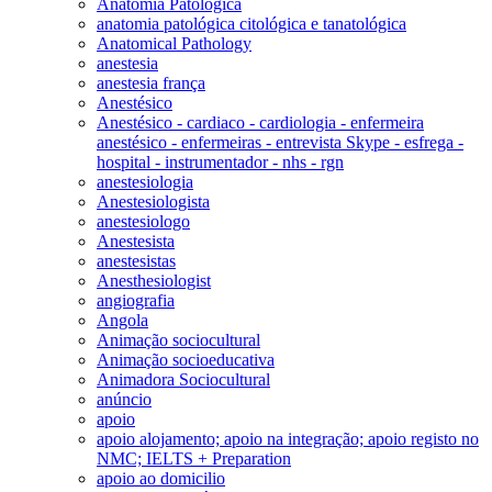
Anatomia Patológica
anatomia patológica citológica e tanatológica
Anatomical Pathology
anestesia
anestesia frança
Anestésico
Anestésico - cardiaco - cardiologia - enfermeira
anestésico - enfermeiras - entrevista Skype - esfrega -
hospital - instrumentador - nhs - rgn
anestesiologia
Anestesiologista
anestesiologo
Anestesista
anestesistas
Anesthesiologist
angiografia
Angola
Animação sociocultural
Animação socioeducativa
Animadora Sociocultural
anúncio
apoio
apoio alojamento; apoio na integração; apoio registo no
NMC; IELTS + Preparation
apoio ao domicilio