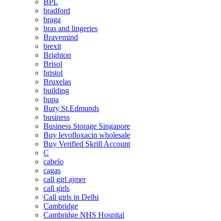
BPL
bradford
braga
bras and lingeries
Bravemind
brexit
Brighton
Brisol
bristol
Bruxelas
building
bupa
Bury St.Edmunds
business
Business Storage Singapore
Buy levofloxacin wholesale
Buy Verified Skrill Account
C
cabelo
cagas
call girl ajmer
call girls
Call girls in Delhi
Cambridge
Cambridge NHS Hospital