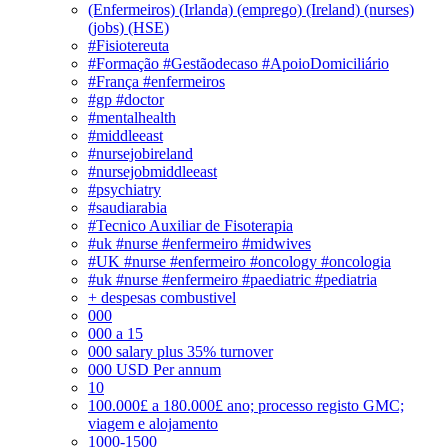
(Enfermeiros) (Irlanda) (emprego) (Ireland) (nurses)
(jobs) (HSE)
#Fisiotereuta
#Formação #Gestãodecaso #ApoioDomiciliário
#França #enfermeiros
#gp #doctor
#mentalhealth
#middleeast
#nursejobireland
#nursejobmiddleeast
#psychiatry
#saudiarabia
#Tecnico Auxiliar de Fisoterapia
#uk #nurse #enfermeiro #midwives
#UK #nurse #enfermeiro #oncology #oncologia
#uk #nurse #enfermeiro #paediatric #pediatria
+ despesas combustivel
000
000 a 15
000 salary plus 35% turnover
000 USD Per annum
10
100.000£ a 180.000£ ano; processo registo GMC;
viagem e alojamento
1000-1500