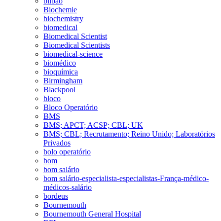
bilbao
Biochemie
biochemistry
biomedical
Biomedical Scientist
Biomedical Scientists
biomedical-science
biomédico
bioquímica
Birmingham
Blackpool
bloco
Bloco Operatório
BMS
BMS; APCT; ACSP; CBL; UK
BMS; CBL; Recrutamento; Reino Unido; Laboratórios
Privados
bolo operatório
bom
bom salário
bom salário-especialista-especialistas-França-médico-
médicos-salário
bordeus
Bournemouth
Bournemouth General Hospital