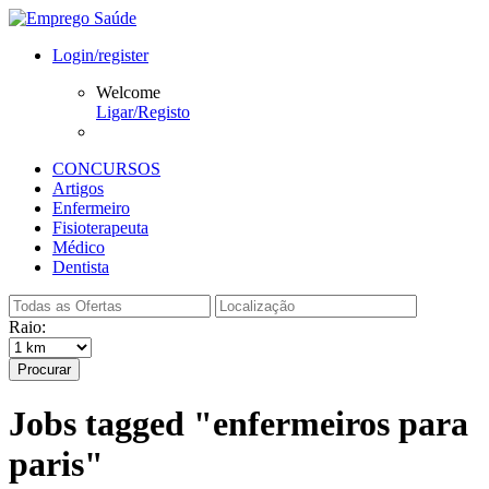
Login/register
Welcome
Ligar/Registo
CONCURSOS
Artigos
Enfermeiro
Fisioterapeuta
Médico
Dentista
Raio:
Procurar
Jobs tagged "enfermeiros para
paris"