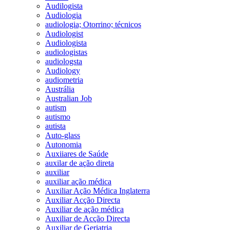
Audilogista
Audiologia
audiologia; Otorrino; técnicos
Audiologist
Audiologista
audiologistas
audiologsta
Audiology
audiometria
Austrália
Australian Job
autism
autismo
autista
Auto-glass
Autonomia
Auxiiares de Saúde
auxilar de ação direta
auxiliar
auxiliar ação médica
Auxiliar Ação Médica Inglaterra
Auxiliar Acção Directa
Auxiliar de ação médica
Auxiliar de Acção Directa
Auxiliar de Geriatria