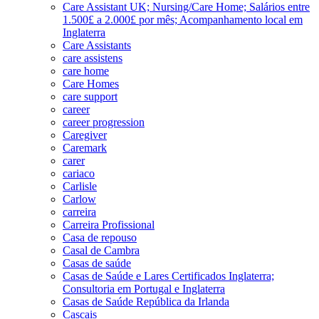
Care Assistant UK; Nursing/Care Home; Salários entre
1.500£ a 2.000£ por mês; Acompanhamento local em
Inglaterra
Care Assistants
care assistens
care home
Care Homes
care support
career
career progression
Caregiver
Caremark
carer
cariaco
Carlisle
Carlow
carreira
Carreira Profissional
Casa de repouso
Casal de Cambra
Casas de saúde
Casas de Saúde e Lares Certificados Inglaterra;
Consultoria em Portugal e Inglaterra
Casas de Saúde República da Irlanda
Cascais