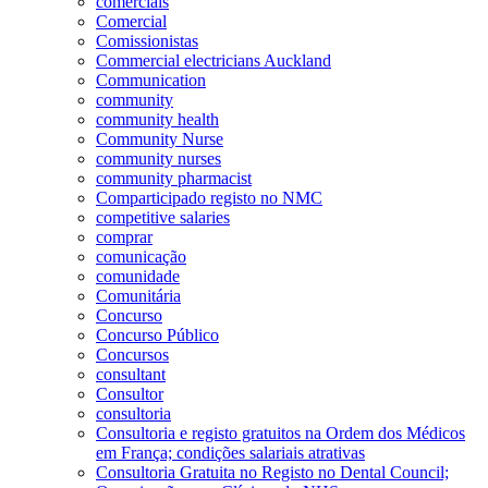
comerciais
Comercial
Comissionistas
Commercial electricians Auckland
Communication
community
community health
Community Nurse
community nurses
community pharmacist
Comparticipado registo no NMC
competitive salaries
comprar
comunicação
comunidade
Comunitária
Concurso
Concurso Público
Concursos
consultant
Consultor
consultoria
Consultoria e registo gratuitos na Ordem dos Médicos
em França; condições salariais atrativas
Consultoria Gratuita no Registo no Dental Council;