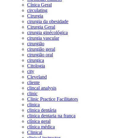
Cínica Geral
circulating
Cirurgia
cirurgia da obesidade
Cirurgia Geral
cirurgia ginécológica
cirurgia vascular
cirurgião
cirurgião geral
cirurgião oral
cirurgica
Citologia
city
Cleveland
cliente
clincal analysis
clinic
Clinic Practice Facilitators
clinica
clinica dentária
clinica dentaria na frança
clínica geral
clínica médica
Clinical
clinical instructor