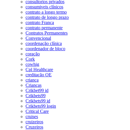
consultorios privados
consumiveis clínicos
contrato a longo termo
contrato de longo prazo
contrato França
contrato permanente
Contratos Permanentes
Convencional
coordenação clínica
coordenador de bloco
coração
Cork
cowhig
Cpl Healthcare
creditação OE
criança
Crianças
Crikbet99 id
Crikbets99
Crikbets99 id
Crikbets99 login
Critical Care
cruises
cruizeiros
Cruzeiros