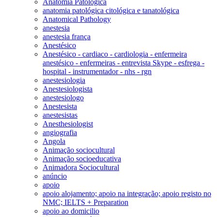
Anatomia Patológica
anatomia patológica citológica e tanatológica
Anatomical Pathology
anestesia
anestesia frança
Anestésico
Anestésico - cardiaco - cardiologia - enfermeira
anestésico - enfermeiras - entrevista Skype - esfrega -
hospital - instrumentador - nhs - rgn
anestesiologia
Anestesiologista
anestesiologo
Anestesista
anestesistas
Anesthesiologist
angiografia
Angola
Animação sociocultural
Animação socioeducativa
Animadora Sociocultural
anúncio
apoio
apoio alojamento; apoio na integração; apoio registo no
NMC; IELTS + Preparation
apoio ao domicilio