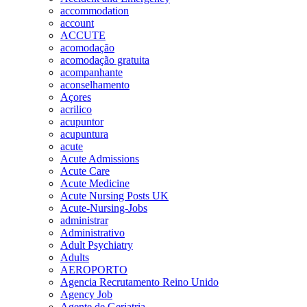
accommodation
account
ACCUTE
acomodação
acomodação gratuita
acompanhante
aconselhamento
Açores
acrilico
acupuntor
acupuntura
acute
Acute Admissions
Acute Care
Acute Medicine
Acute Nursing Posts UK
Acute-Nursing-Jobs
administrar
Administrativo
Adult Psychiatry
Adults
AEROPORTO
Agencia Recrutamento Reino Unido
Agency Job
Agente de Geriatria