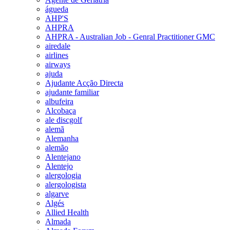
águeda
AHP'S
AHPRA
AHPRA - Australian Job - Genral Practitioner GMC
airedale
airlines
airways
ajuda
Ajudante Acção Directa
ajudante familiar
albufeira
Alcobaça
ale discgolf
alemã
Alemanha
alemão
Alentejano
Alentejo
alergologia
alergologista
algarve
Algés
Allied Health
Almada