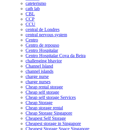
cateterismo
cath lab
CBL
CCP
CCU
central de Londres
central nervous system
Centro
Centro de repouso
Centro Hospitalar
Centro Hospitalar Cova da Beira
challenging bhavior
Channel Island
channel islands
charge nurse
charge nurses
Cheap rental storage
Cheap self storage
Cheap self storage Services
Cheap Storage
Cheap storage rental
Cheap Storage Singapore
Cheapest Self Storage
Cheapest storage in Singapore
Cheapest Storage Space Singapore