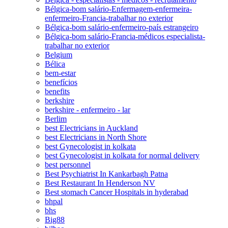
Bélgica-bom salário-Enfermagem-enfermeira-
enfermeiro-Francia-trabalhar no exterior
Bélgica-bom salário-enfermeiro-país estrangeiro
Bélgica-bom salário-Francia-médicos especialista-
trabalhar no exterior
Belgium
Bélica
bem-estar
benefícios
benefits
berkshire
berkshire - enfermeiro - lar
Berlim
best Electricians in Auckland
best Electricians in North Shore
best Gynecologist in kolkata
best Gynecologist in kolkata for normal delivery
best personnel
Best Psychiatrist In Kankarbagh Patna
Best Restaurant In Henderson NV
Best stomach Cancer Hospitals in hyderabad
bhpal
bhs
Big88