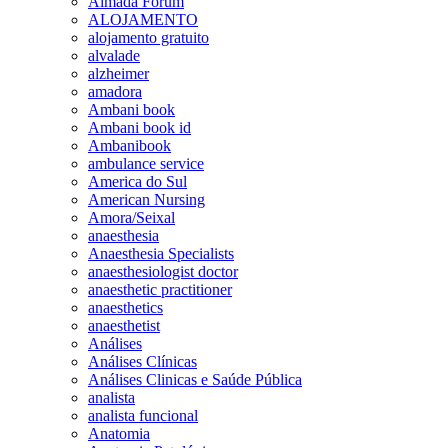
Almada Forum
ALOJAMENTO
alojamento gratuito
alvalade
alzheimer
amadora
Ambani book
Ambani book id
Ambanibook
ambulance service
America do Sul
American Nursing
Amora/Seixal
anaesthesia
Anaesthesia Specialists
anaesthesiologist doctor
anaesthetic practitioner
anaesthetics
anaesthetist
Análises
Análises Clínicas
Análises Clinicas e Saúde Pública
analista
analista funcional
Anatomia