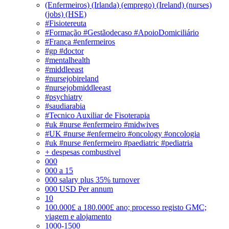
(Enfermeiros) (Irlanda) (emprego) (Ireland) (nurses)
(jobs) (HSE)
#Fisiotereuta
#Formação #Gestãodecaso #ApoioDomiciliário
#França #enfermeiros
#gp #doctor
#mentalhealth
#middleeast
#nursejobireland
#nursejobmiddleeast
#psychiatry
#saudiarabia
#Tecnico Auxiliar de Fisoterapia
#uk #nurse #enfermeiro #midwives
#UK #nurse #enfermeiro #oncology #oncologia
#uk #nurse #enfermeiro #paediatric #pediatria
+ despesas combustivel
000
000 a 15
000 salary plus 35% turnover
000 USD Per annum
10
100.000£ a 180.000£ ano; processo registo GMC;
viagem e alojamento
1000-1500