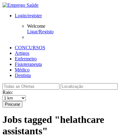
Login/register
Welcome
Ligar/Registo
CONCURSOS
Artigos
Enfermeiro
Fisioterapeuta
Médico
Dentista
Raio:
Procurar
Jobs tagged "helathcare
assistants"