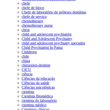
chefe
chefe de bloco
Chefe de laboratório de próteses dentárias
chefe de serviço
chemotherapy
chemotherapy nurse
chest
child and adolescent psychiatrist
Child and Adolescent Psychiatry
child and adolescent psychiatry specialist
Child Psychiatrist In Patna
Childreen
chile
china
chirurgien-dentiste
CICU
ciência
Ciências da educação
Ciências da saúde
Ciências psicológicas
cientista
Cientista Biomédica
cientista do laboratório
cientista médico
Cientistas clínicos