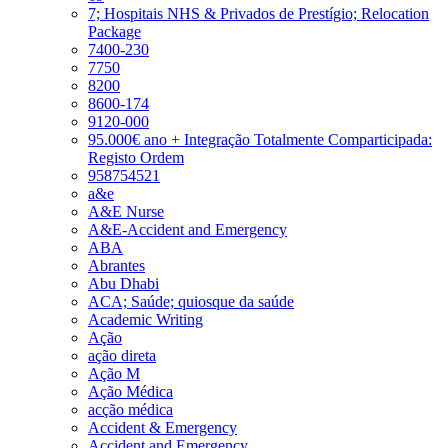
7; Hospitais NHS & Privados de Prestígio; Relocation
Package
7400-230
7750
8200
8600-174
9120-000
95.000€ ano + Integração Totalmente Comparticipada:
Registo Ordem
958754521
a&e
A&E Nurse
A&E-Accident and Emergency
ABA
Abrantes
Abu Dhabi
ACA; Saúde; quiosque da saúde
Academic Writing
Ação
ação direta
Ação M
Ação Médica
acção médica
Accident & Emergency
Accident and Emergency