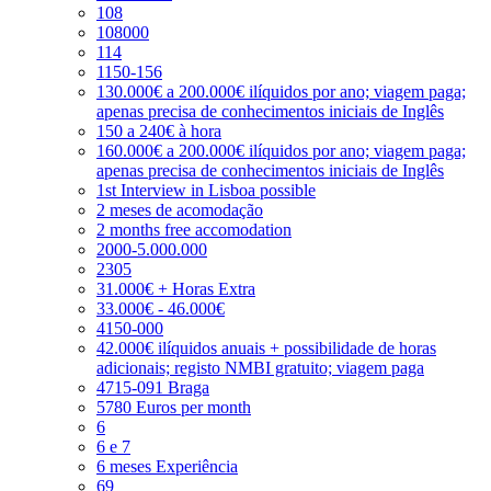
108
108000
114
1150-156
130.000€ a 200.000€ ilíquidos por ano; viagem paga;
apenas precisa de conhecimentos iniciais de Inglês
150 a 240€ à hora
160.000€ a 200.000€ ilíquidos por ano; viagem paga;
apenas precisa de conhecimentos iniciais de Inglês
1st Interview in Lisboa possible
2 meses de acomodação
2 months free accomodation
2000-5.000.000
2305
31.000€ + Horas Extra
33.000€ - 46.000€
4150-000
42.000€ ilíquidos anuais + possibilidade de horas
adicionais; registo NMBI gratuito; viagem paga
4715-091 Braga
5780 Euros per month
6
6 e 7
6 meses Experiência
69