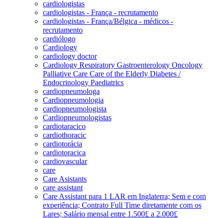
cardiologistas
cardiologistas - França - recrutamento
cardiologistas - França/Bélgica - médicos -
recrutamento
cardiólogo
Cardiology
cardiology doctor
Cardiology Respiratory Gastroenterology Oncology
Palliative Care Care of the Elderly Diabetes /
Endocrinology Paediatrics
cardiopneumologa
Cardiopneumologia
cardiopneumologista
Cardiopneumologistas
cardiotaracico
cardiothoracic
cardiotorácia
cardiotoracica
cardiovascular
care
Care Asistants
care assistant
Care Assistant para 1 LAR em Inglaterra; Sem e com
experiência; Contrato Full Time diretamente com os
Lares; Salário mensal entre 1.500£ a 2.000£