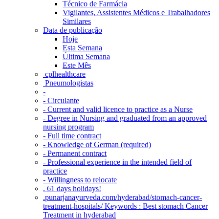
Técnico de Farmácia
Vigilantes, Assistentes Médicos e Trabalhadores
Similares
Data de publicação
Hoje
Esta Semana
Última Semana
Este Mês
‎ cplhealthcare‬
Pneumologistas
-
- Circulante
- Current and valid licence to practice as a Nurse
- Degree in Nursing and graduated from an approved
nursing program
- Full time contract
- Knowledge of German (required)
- Permanent contract
- Professional experience in the intended field of
practice
- Willingness to relocate
. 61 days holidays!
.punarjanayurveda.com/hyderabad/stomach-cancer-
treatment-hospitals/ Keywords : Best stomach Cancer
Treatment in hyderabad