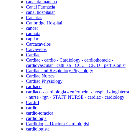
canal da mancha
Canal Farmácia
canal hospitalar
Canarias
Canbridge Hospital
cancer
canhota
capilar
Carcacavelos
Carcavelos
Cardiac
Cardiac - cardio - Cardiology - cardiothoracic -
cardiovascular - cath lab - CCU - CICU - perfusionist
Cardiac and Respiratory Physiology
Cardiac Nurses
Cardiac Physiology
cardiaco
cardiaco - cardiologia - enfermeira - hospital - inglaterra
- nurse - rgn - STAFF NURSE - cardiac - cardiology
Cardiff
cardio
cardio-toracica
cardiologia
Cardiologist Doctor / Cardiologist
cardiologista