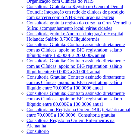
Organização com Clínicas do NHS
Consultoria Gratuita no Registo no General Dental
Council; Integração em rede de clínicas de prestígio
com parceria com o NHS; evolução na carreia
Consultoria gratuita registo do curso na Cruz Vermelha
Suíça; acompanhamento local; várias cidades
Consultoria gratuita; Apoio na Integração; Hospital
Holanda; Salário 3.700€ Ilíquidos/mês
Consultoria Gratuita; Contrato assinado diretamente
com as Clínicas; apoio no BIG registration; salário
Ilíquido entre 150.000€ a 200.000€ anual
Consultoria Gratuita; Contrato assinado diretamente
com as Clínicas; apoio no BIG registration; salário
Ilíquido entre 60.000€ a 80.000€ anual
Consultoria Gratuita; Contrato assinado diretamente
com as Clínicas; apoio no BIG registration; salário
Ilíquido entre 70.000€ a 100.000€ anual
Consultoria Gratuita; Contrato assinado diretamente
com as Clínicas; apoio no BIG registration; salário
Ilíquido entre 80.000€ a 100.000€ anual
Consultoria no Registo na Ordem (BIG); Salário anual
entre 70.000€ a 100.000€; Consultoria gratuita
Consultoria Registo na Ordem Enfermeiros na
Alemanha
Consultorio