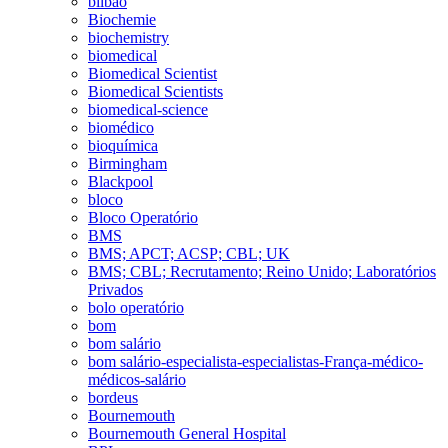
bilbao
Biochemie
biochemistry
biomedical
Biomedical Scientist
Biomedical Scientists
biomedical-science
biomédico
bioquímica
Birmingham
Blackpool
bloco
Bloco Operatório
BMS
BMS; APCT; ACSP; CBL; UK
BMS; CBL; Recrutamento; Reino Unido; Laboratórios
Privados
bolo operatório
bom
bom salário
bom salário-especialista-especialistas-França-médico-
médicos-salário
bordeus
Bournemouth
Bournemouth General Hospital