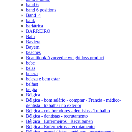
band 6
band 6 positions
Band_4
bank
bariátrica
BARREIRO
Bath
Baviera
Bayern
beaches
Beautilook Ayurvedic weight loss product
bebe
belas
beleza
beleza e bem estar
belfast
belgia
Bélgica
Bélgica - bom salário - comprar - Francia - médico-
dentista - trabalhar no exterior
Bélgica - colaboradores - dentistas - Trabalho
Bélgica - dentistas - recrutamento
Bélgica - Enfermeiros - Recrutamen
Bélgica - Enfermeiros - recrutamento
Bélgica - especialistas - médicos - recrutamento