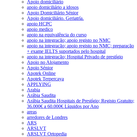
Apoio domiciliário
apoio domiciliário a idosos
Apoio Domiciliário Sénior
Apoio domiciliário. Geriatría.
apoio HCPC
apoio medico
apoio na equivalência do curso
apoio na integração; apoio registo no NMC
apoio na integração; apoio registo no NMC; preparação
+ exame IELTS suportados pelo hospital
apoio na integração; Hospital Privado de prestígio
Apoio no Alojamento
Apoio Sénior
Apotek Online
Apotek Terpercaya
APPLYING
Arabia
Arábia Saudita
Arábia Saudita Hospitais de Prestígio; Registo Gratuito;
36.000€ a 60.000€ Líquidos por Ano
areas
arredores de Londres
ARS
ARSLVT
ARSLVT Ortopedia