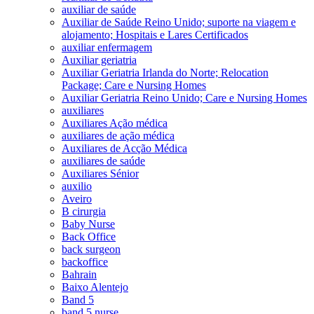
auxiliar de saúde
Auxiliar de Saúde Reino Unido; suporte na viagem e
alojamento; Hospitais e Lares Certificados
auxiliar enfermagem
Auxiliar geriatria
Auxiliar Geriatria Irlanda do Norte; Relocation
Package; Care e Nursing Homes
Auxiliar Geriatria Reino Unido; Care e Nursing Homes
auxiliares
Auxiliares Ação médica
auxiliares de ação médica
Auxiliares de Acção Médica
auxiliares de saúde
Auxiliares Sénior
auxilio
Aveiro
B cirurgia
Baby Nurse
Back Office
back surgeon
backoffice
Bahrain
Baixo Alentejo
Band 5
band 5 nurse