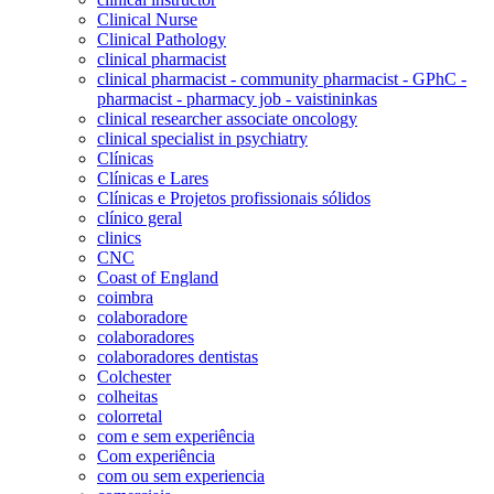
Clinical Nurse
Clinical Pathology
clinical pharmacist
clinical pharmacist - community pharmacist - GPhC -
pharmacist - pharmacy job - vaistininkas
clinical researcher associate oncology
clinical specialist in psychiatry
Clínicas
Clínicas e Lares
Clínicas e Projetos profissionais sólidos
clínico geral
clinics
CNC
Coast of England
coimbra
colaboradore
colaboradores
colaboradores dentistas
Colchester
colheitas
colorretal
com e sem experiência
Com experiência
com ou sem experiencia