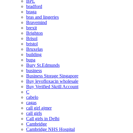
BPL
bradford
braga
bras and lingeries
Bravemind
brexit
Brighton
Brisol
bristol
Bruxelas
building
bupa
Bury St.Edmunds
business
Business Storage Singapore
Buy levofloxacin wholesale
Buy Verified Skrill Account
C
cabelo
cagas
call girl ajmer
call girls
Call girls in Delhi
Cambridge
Cambridge NHS Hospital