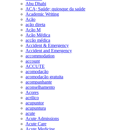
Abu Dhabi
ACA; Saúde; quiosque da saúde
Academic Writing
Ação
ação direta
Ação M
Ação Médica
acção médica
Accident & Emergency
Accident and Emergency
accommodation
account
ACCUTE
acomodação
acomodação gratuita
acompanhante
aconselhamento
Açores
acrilico
acupuntor
acupuntura
acute
Acute Admissions
Acute Care
Acute Medicine