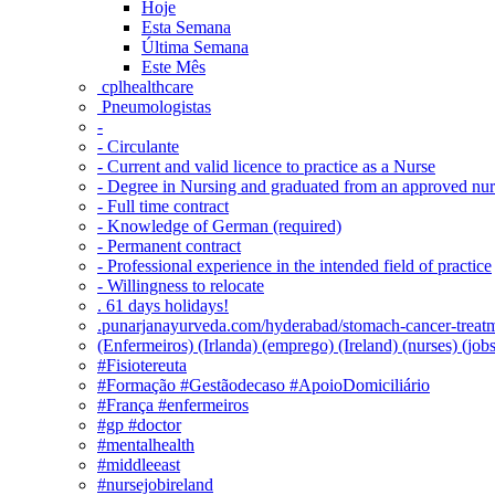
Hoje
Esta Semana
Última Semana
Este Mês
‎ cplhealthcare‬
Pneumologistas
-
- Circulante
- Current and valid licence to practice as a Nurse
- Degree in Nursing and graduated from an approved nu
- Full time contract
- Knowledge of German (required)
- Permanent contract
- Professional experience in the intended field of practice
- Willingness to relocate
. 61 days holidays!
.punarjanayurveda.com/hyderabad/stomach-cancer-treatm
(Enfermeiros) (Irlanda) (emprego) (Ireland) (nurses) (jo
#Fisiotereuta
#Formação #Gestãodecaso #ApoioDomiciliário
#França #enfermeiros
#gp #doctor
#mentalhealth
#middleeast
#nursejobireland