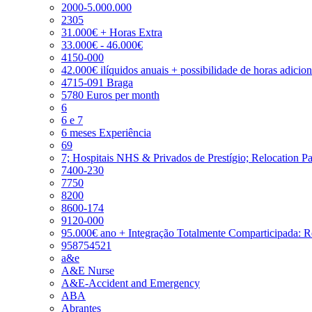
2000-5.000.000
2305
31.000€ + Horas Extra
33.000€ - 46.000€
4150-000
42.000€ ilíquidos anuais + possibilidade de horas adicio
4715-091 Braga
5780 Euros per month
6
6 e 7
6 meses Experiência
69
7; Hospitais NHS & Privados de Prestígio; Relocation P
7400-230
7750
8200
8600-174
9120-000
95.000€ ano + Integração Totalmente Comparticipada: 
958754521
a&e
A&E Nurse
A&E-Accident and Emergency
ABA
Abrantes