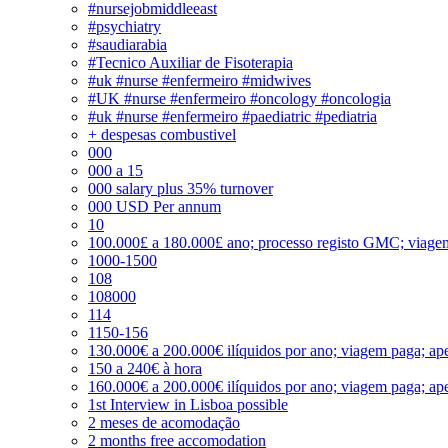
#nursejobmiddleeast
#psychiatry
#saudiarabia
#Tecnico Auxiliar de Fisoterapia
#uk #nurse #enfermeiro #midwives
#UK #nurse #enfermeiro #oncology #oncologia
#uk #nurse #enfermeiro #paediatric #pediatria
+ despesas combustivel
000
000 a 15
000 salary plus 35% turnover
000 USD Per annum
10
100.000£ a 180.000£ ano; processo registo GMC; viage
1000-1500
108
108000
114
1150-156
130.000€ a 200.000€ ilíquidos por ano; viagem paga; ape
150 a 240€ à hora
160.000€ a 200.000€ ilíquidos por ano; viagem paga; ape
1st Interview in Lisboa possible
2 meses de acomodação
2 months free accomodation