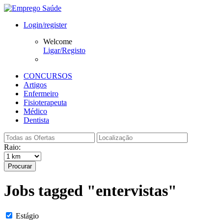
Login/register
Welcome
Ligar/Registo
CONCURSOS
Artigos
Enfermeiro
Fisioterapeuta
Médico
Dentista
Raio:
Procurar
Jobs tagged "entervistas"
Estágio