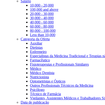
Salário
10,000 - 20,000
100,000 and above
20,000 - 30,000
30,000 - 40,000
40,000 - 60,000
60,000 - 80,000
80,000 - 100,000
Less than 10,000
Categoria da Oferta
Auxiliar
Dietistas
Enfermeiro
Especialistas da Medicina Tradicional e Terapias 
Farmacêutico
Fisioterapeutas e Profissionais Similares
Médico
Médico Dentista
Nutricionista
Optometristas e Ópticos
Outros Profissionais Técnicos da Medicina
Psicólogo
Técnico de Farmácia
Vigilantes, Assistentes Médicos e Trabalhadores Si
Data de publicação