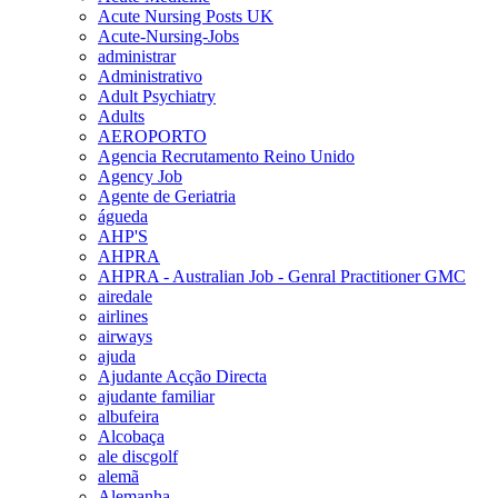
Acute Nursing Posts UK
Acute-Nursing-Jobs
administrar
Administrativo
Adult Psychiatry
Adults
AEROPORTO
Agencia Recrutamento Reino Unido
Agency Job
Agente de Geriatria
águeda
AHP'S
AHPRA
AHPRA - Australian Job - Genral Practitioner GMC
airedale
airlines
airways
ajuda
Ajudante Acção Directa
ajudante familiar
albufeira
Alcobaça
ale discgolf
alemã
Alemanha