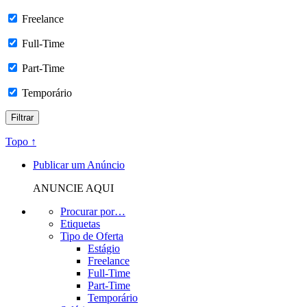
Freelance
Full-Time
Part-Time
Temporário
Topo ↑
Publicar um Anúncio
ANUNCIE AQUI
Procurar por…
Etiquetas
Tipo de Oferta
Estágio
Freelance
Full-Time
Part-Time
Temporário