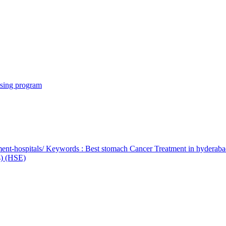
rsing program
ent-hospitals/ Keywords : Best stomach Cancer Treatment in hyderab
bs) (HSE)