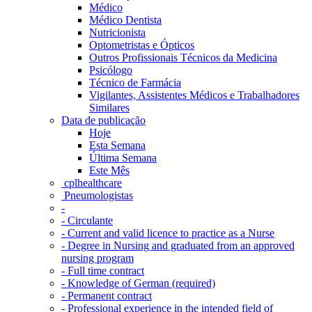
Médico
Médico Dentista
Nutricionista
Optometristas e Ópticos
Outros Profissionais Técnicos da Medicina
Psicólogo
Técnico de Farmácia
Vigilantes, Assistentes Médicos e Trabalhadores
Similares
Data de publicação
Hoje
Esta Semana
Última Semana
Este Mês
‎ cplhealthcare‬
Pneumologistas
-
- Circulante
- Current and valid licence to practice as a Nurse
- Degree in Nursing and graduated from an approved
nursing program
- Full time contract
- Knowledge of German (required)
- Permanent contract
- Professional experience in the intended field of