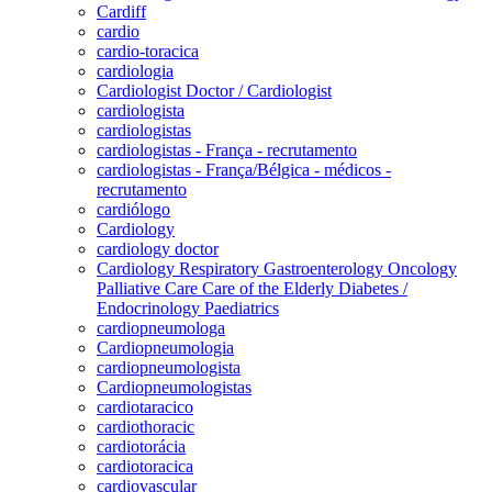
Cardiff
cardio
cardio-toracica
cardiologia
Cardiologist Doctor / Cardiologist
cardiologista
cardiologistas
cardiologistas - França - recrutamento
cardiologistas - França/Bélgica - médicos -
recrutamento
cardiólogo
Cardiology
cardiology doctor
Cardiology Respiratory Gastroenterology Oncology
Palliative Care Care of the Elderly Diabetes /
Endocrinology Paediatrics
cardiopneumologa
Cardiopneumologia
cardiopneumologista
Cardiopneumologistas
cardiotaracico
cardiothoracic
cardiotorácia
cardiotoracica
cardiovascular