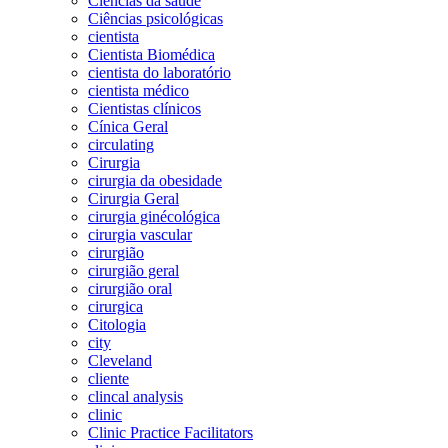
Ciências da saúde
Ciências psicológicas
cientista
Cientista Biomédica
cientista do laboratório
cientista médico
Cientistas clínicos
Cínica Geral
circulating
Cirurgia
cirurgia da obesidade
Cirurgia Geral
cirurgia ginécológica
cirurgia vascular
cirurgião
cirurgião geral
cirurgião oral
cirurgica
Citologia
city
Cleveland
cliente
clincal analysis
clinic
Clinic Practice Facilitators