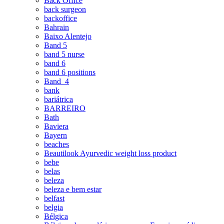
Back Office
back surgeon
backoffice
Bahrain
Baixo Alentejo
Band 5
band 5 nurse
band 6
band 6 positions
Band_4
bank
bariátrica
BARREIRO
Bath
Baviera
Bayern
beaches
Beautilook Ayurvedic weight loss product
bebe
belas
beleza
beleza e bem estar
belfast
belgia
Bélgica