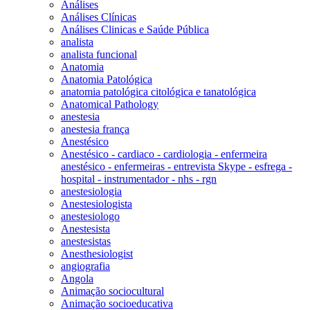
Análises
Análises Clínicas
Análises Clinicas e Saúde Pública
analista
analista funcional
Anatomia
Anatomia Patológica
anatomia patológica citológica e tanatológica
Anatomical Pathology
anestesia
anestesia frança
Anestésico
Anestésico - cardiaco - cardiologia - enfermeira
anestésico - enfermeiras - entrevista Skype - esfrega -
hospital - instrumentador - nhs - rgn
anestesiologia
Anestesiologista
anestesiologo
Anestesista
anestesistas
Anesthesiologist
angiografia
Angola
Animação sociocultural
Animação socioeducativa