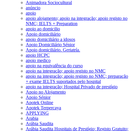
Animadora Sociocultural
anúncio
apoio
apoio alojamento; apoio na integração; apoio registo no
NMC; IELTS + Preparation
apoio ao domicilio
Apoio domiciliário
apoio domiciliário a idosos
Apoio Domiciliário Sénior
Apoio domiciliário. Geriatría.
apoio HCPC
apoio medico
apoio na equivalência do curso
apoio na integração; apoio registo no NMC
apoio na integração; apoio registo no NMC; preparação
+ exame IELTS suportados pelo hospital
apoio na integração; Hospital Privado de prestígio
Apoio no Alojamento
Apoio Sénior
Apotek Online
Apotek Terpercaya
APPLYING
Arabia
Arábia Saudita
Arábia Saudita Hospitais de Prestígio; Registo Gratuito;