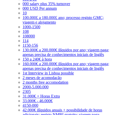
000 salary plus 35% turnover
000 USD Per annum
10
100.000£ a 180.000£ ano; processo registo GMC;
viagem e alojamento
1000-1500
108
108000
114
1150-156
130.000€ a 200.000€ ilíquidos por ano; viagem paga;
apenas precisa de conhecimentos iniciais de Inglês
150 a 240€ à hora
160.000€ a 200.000€ ilíquidos por ano; viagem paga;
apenas precisa de conhecimentos iniciais de Inglês
1st Interview in Lisboa possible
2 meses de acomodação
2 months free accomodation
2000-5.000.000
2305
31.000€ + Horas Extra
33.000€ - 46.000€
4150-000
42.000€ ilíquidos anuais + possibilidade de horas
adicionais; registo NMBI gratuito; viagem paga