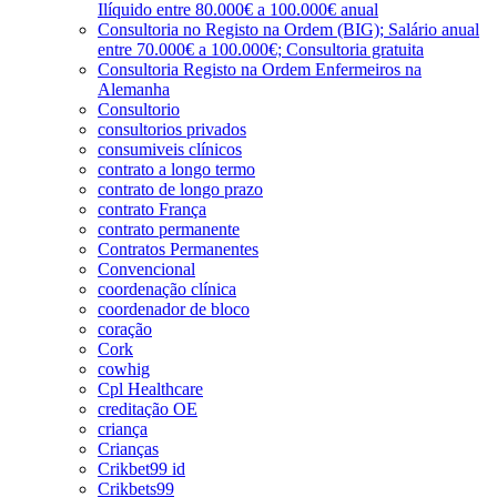
Ilíquido entre 80.000€ a 100.000€ anual
Consultoria no Registo na Ordem (BIG); Salário anual
entre 70.000€ a 100.000€; Consultoria gratuita
Consultoria Registo na Ordem Enfermeiros na
Alemanha
Consultorio
consultorios privados
consumiveis clínicos
contrato a longo termo
contrato de longo prazo
contrato França
contrato permanente
Contratos Permanentes
Convencional
coordenação clínica
coordenador de bloco
coração
Cork
cowhig
Cpl Healthcare
creditação OE
criança
Crianças
Crikbet99 id
Crikbets99