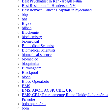
Best Psychiatrist In Kankarbagh Patna
Best Restaurant In Henderson NV
Best stomach Cancer Hospitals in hyderabad
bhpal
bhs
Big88
bilbao
Biochemie
biochemistry
biomedical
Biomedical Scientist
Biomedical Scientists
biomedical-science
biomédico
bioquímica
Birmingham
Blackpool
bloco
Bloco Operatório
BMS
BMS; APCT; ACSP; CBL; UK
BMS; CBL; Recrutamento; Reino Unido; Laboratórios
Privados
bolo operatório
bom