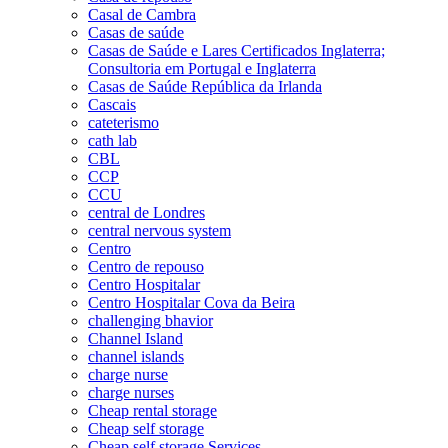
Casal de Cambra
Casas de saúde
Casas de Saúde e Lares Certificados Inglaterra;
Consultoria em Portugal e Inglaterra
Casas de Saúde República da Irlanda
Cascais
cateterismo
cath lab
CBL
CCP
CCU
central de Londres
central nervous system
Centro
Centro de repouso
Centro Hospitalar
Centro Hospitalar Cova da Beira
challenging bhavior
Channel Island
channel islands
charge nurse
charge nurses
Cheap rental storage
Cheap self storage
Cheap self storage Services