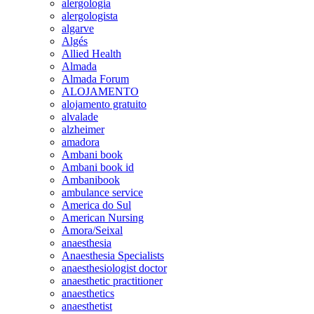
alergologia
alergologista
algarve
Algés
Allied Health
Almada
Almada Forum
ALOJAMENTO
alojamento gratuito
alvalade
alzheimer
amadora
Ambani book
Ambani book id
Ambanibook
ambulance service
America do Sul
American Nursing
Amora/Seixal
anaesthesia
Anaesthesia Specialists
anaesthesiologist doctor
anaesthetic practitioner
anaesthetics
anaesthetist