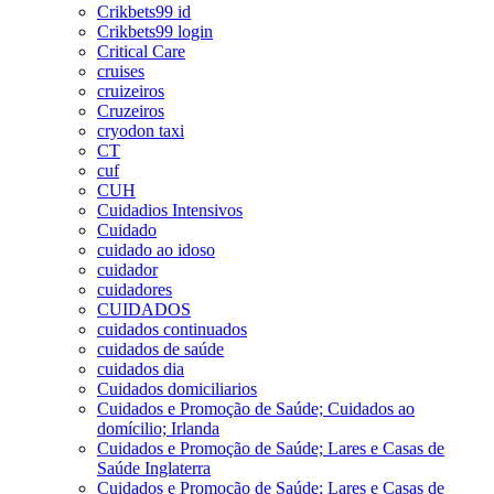
Crikbets99 id
Crikbets99 login
Critical Care
cruises
cruizeiros
Cruzeiros
cryodon taxi
CT
cuf
CUH
Cuidadios Intensivos
Cuidado
cuidado ao idoso
cuidador
cuidadores
CUIDADOS
cuidados continuados
cuidados de saúde
cuidados dia
Cuidados domiciliarios
Cuidados e Promoção de Saúde; Cuidados ao
domícilio; Irlanda
Cuidados e Promoção de Saúde; Lares e Casas de
Saúde Inglaterra
Cuidados e Promoção de Saúde; Lares e Casas de