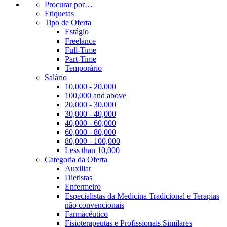
Procurar por…
Etiquetas
Tipo de Oferta
Estágio
Freelance
Full-Time
Part-Time
Temporário
Salário
10,000 - 20,000
100,000 and above
20,000 - 30,000
30,000 - 40,000
40,000 - 60,000
60,000 - 80,000
80,000 - 100,000
Less than 10,000
Categoria da Oferta
Auxiliar
Dietistas
Enfermeiro
Especialistas da Medicina Tradicional e Terapias
não convencionais
Farmacêutico
Fisioterapeutas e Profissionais Similares