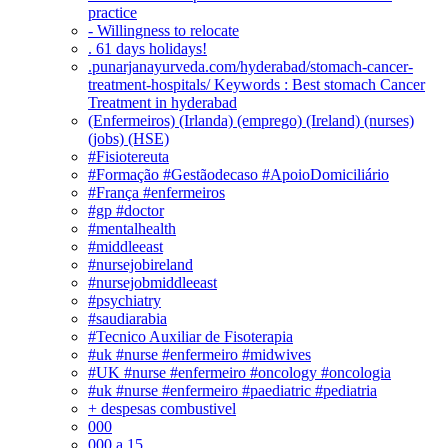
practice
- Willingness to relocate
. 61 days holidays!
.punarjanayurveda.com/hyderabad/stomach-cancer-
treatment-hospitals/ Keywords : Best stomach Cancer
Treatment in hyderabad
(Enfermeiros) (Irlanda) (emprego) (Ireland) (nurses)
(jobs) (HSE)
#Fisiotereuta
#Formação #Gestãodecaso #ApoioDomiciliário
#França #enfermeiros
#gp #doctor
#mentalhealth
#middleeast
#nursejobireland
#nursejobmiddleeast
#psychiatry
#saudiarabia
#Tecnico Auxiliar de Fisoterapia
#uk #nurse #enfermeiro #midwives
#UK #nurse #enfermeiro #oncology #oncologia
#uk #nurse #enfermeiro #paediatric #pediatria
+ despesas combustivel
000
000 a 15