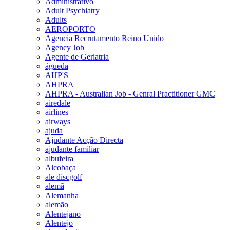
Administrativo
Adult Psychiatry
Adults
AEROPORTO
Agencia Recrutamento Reino Unido
Agency Job
Agente de Geriatria
águeda
AHP'S
AHPRA
AHPRA - Australian Job - Genral Practitioner GMC
airedale
airlines
airways
ajuda
Ajudante Acção Directa
ajudante familiar
albufeira
Alcobaça
ale discgolf
alemã
Alemanha
alemão
Alentejano
Alentejo