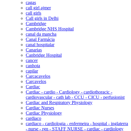
cagas
call girl ajmer
call girls
Call girls in Delhi
Cambridge
Cambridge NHS Hospital
canal da mancha
Canal Farmácia
canal hospitalar
Canarias
Canbridge Hospital
cancer
canhota
capilar
Carcacavelos
Carcavelos
Cardiac
Cardiac - cardio - Cardiology - cardiothoracic -
cardiovascular - cath lab - CCU - CICU - perfusionist
Cardiac and Respiratory Physiology
Cardiac Nurses
Cardiac Physiology
cardiaco
cardiaco - cardiologia - enfermeira - hospital - inglaterra
- nurse - rgn - STAFF NURSE - cardiac - cardiology