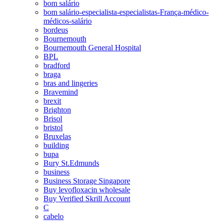
bom salário
bom salário-especialista-especialistas-França-médico-
médicos-salário
bordeus
Bournemouth
Bournemouth General Hospital
BPL
bradford
braga
bras and lingeries
Bravemind
brexit
Brighton
Brisol
bristol
Bruxelas
building
bupa
Bury St.Edmunds
business
Business Storage Singapore
Buy levofloxacin wholesale
Buy Verified Skrill Account
C
cabelo