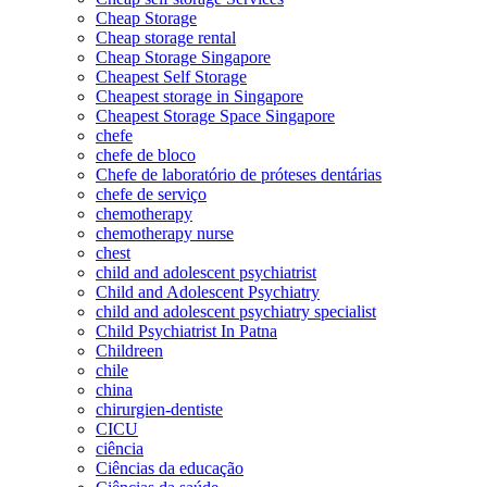
Cheap Storage
Cheap storage rental
Cheap Storage Singapore
Cheapest Self Storage
Cheapest storage in Singapore
Cheapest Storage Space Singapore
chefe
chefe de bloco
Chefe de laboratório de próteses dentárias
chefe de serviço
chemotherapy
chemotherapy nurse
chest
child and adolescent psychiatrist
Child and Adolescent Psychiatry
child and adolescent psychiatry specialist
Child Psychiatrist In Patna
Childreen
chile
china
chirurgien-dentiste
CICU
ciência
Ciências da educação