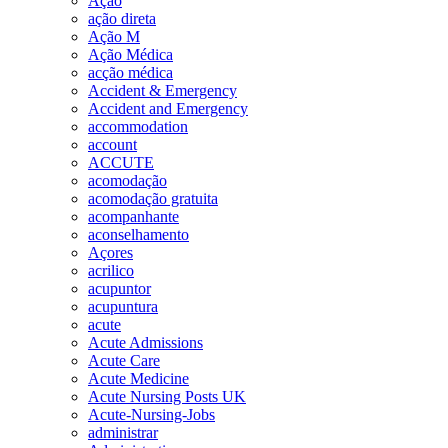
Ação
ação direta
Ação M
Ação Médica
acção médica
Accident & Emergency
Accident and Emergency
accommodation
account
ACCUTE
acomodação
acomodação gratuita
acompanhante
aconselhamento
Açores
acrilico
acupuntor
acupuntura
acute
Acute Admissions
Acute Care
Acute Medicine
Acute Nursing Posts UK
Acute-Nursing-Jobs
administrar