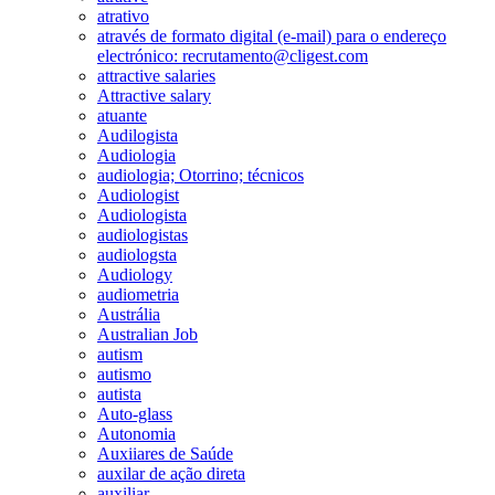
atrativo
através de formato digital (e-mail) para o endereço
electrónico: recrutamento@cligest.com
attractive salaries
Attractive salary
atuante
Audilogista
Audiologia
audiologia; Otorrino; técnicos
Audiologist
Audiologista
audiologistas
audiologsta
Audiology
audiometria
Austrália
Australian Job
autism
autismo
autista
Auto-glass
Autonomia
Auxiiares de Saúde
auxilar de ação direta
auxiliar