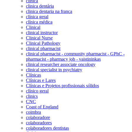
clinica
clinica dentária
clinica dentaria na frança
clínica geral
clínica médica
Clinical
clinical instructor
Clinical Nurse
Clinical Pathology
clinical pharmacist
clinical pharmacist - community pharmacist - GPhC -
pharmacist - pharmacy job - vaistininkas
clinical researcher associate oncology
clinical specialist in psychiatry
Clínicas
Clínicas e Lares
Clínicas e Projetos profissionais sólidos
clínico geral
clinics
CNC
Coast of England
coimbra
colaboradore
colaboradores
colaboradores dentistas