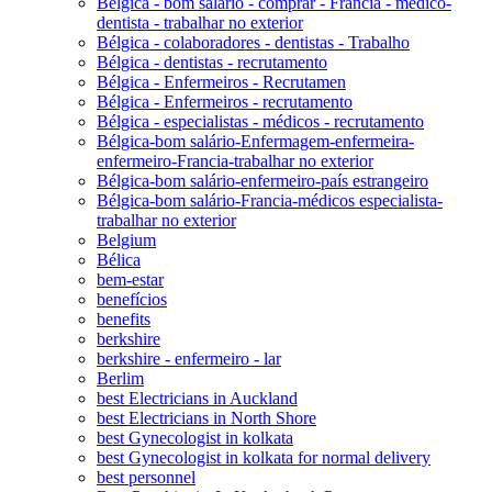
Bélgica - bom salário - comprar - Francia - médico-
dentista - trabalhar no exterior
Bélgica - colaboradores - dentistas - Trabalho
Bélgica - dentistas - recrutamento
Bélgica - Enfermeiros - Recrutamen
Bélgica - Enfermeiros - recrutamento
Bélgica - especialistas - médicos - recrutamento
Bélgica-bom salário-Enfermagem-enfermeira-
enfermeiro-Francia-trabalhar no exterior
Bélgica-bom salário-enfermeiro-país estrangeiro
Bélgica-bom salário-Francia-médicos especialista-
trabalhar no exterior
Belgium
Bélica
bem-estar
benefícios
benefits
berkshire
berkshire - enfermeiro - lar
Berlim
best Electricians in Auckland
best Electricians in North Shore
best Gynecologist in kolkata
best Gynecologist in kolkata for normal delivery
best personnel