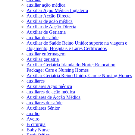
auxiliar ação médica
Auxiliar Ação Médica Inglaterra
Auxiliar Acção Directa
Auxiliar de ação médica
Auxiliar de Acção Directa
Auxiliar de Geriatria
auxiliar de saúde
Auxiliar de Saúde Reino Unido; suporte na viagem e
alojamento; Hospitais e Lares Certificados
auxiliar enfermagem
Auxiliar geriatria
Auxiliar Geriatria Irlanda do Norte; Relocation
Package; Care e Nursing Homes
Auxiliar Geriatria Reino Unido; Care e Nursing Homes
auxiliares
Auxiliares Ação médica
auxiliares de ação médica
Auxiliares de Acção Médica
auxiliares de saúde
Auxiliares Sénior
auxilio
Aveiro
B cirurgia
Baby Nurse