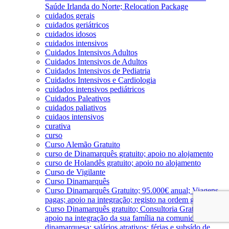
Saúde Irlanda do Norte; Relocation Package
cuidados gerais
cuidados geriátricos
cuidados idosos
cuidados intensivos
Cuidados Intensivos Adultos
Cuidados Intensivos de Adultos
Cuidados Intensivos de Pediatria
Cuidados Intensivos e Cardiologia
cuidados intensivos pediátricos
Cuidados Paleativos
cuidados paliativos
cuidaos intensivos
curativa
curso
Curso Alemão Gratuito
curso de Dinamarquês gratuito; apoio no alojamento
curso de Holandês gratuito; apoio no alojamento
Curso de Vigilante
Curso Dinamarquês
Curso Dinamarquês Gratuito; 95.000€ anual; Viagens
pagas; apoio na integração; registo na ordem gratuito
Curso Dinamarquês gratuito; Consultoria Gratuita;
apoio na integração da sua família na comunidade
dinamarquesa; salários atrativos; férias e subsído de