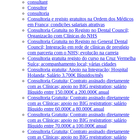
consultant
Consultor
consultoria
Consultoria e registo gratuitos na Ordem dos Médicos
em França; condições salariais atrativas
Consultoria Gratuita no Registo no Dental Council;
Organização com Clínicas do NHS
Consultoria Gratuita no Registo no General Dental
Council; Integração em rede de clínicas de prestígio
com parceria com o NHS; evolução na carreia
Consultoria gratuita registo do curso na Cruz Vermelha
Suíça; acompanhamento local; várias cidades
Consultoria gratuita; Apoio na Integração; Hospital
Holanda; Salário 3.700€ Ilíquidos/mês
Consultoria Gratuita; Contrato assinado diretamente
com as Clínicas; apoio no BIG registration; salário
Ilíquido entre 150.000€ a 200.000€ anual
Consultoria Gratuita; Contrato assinado diretamente
com as Clínicas; apoio no BIG registration; salário
Ilíquido entre 60.000€ a 80.000€ anual
Consultoria Gratuita; Contrato assinado diretamente
com as Clínicas; apoio no BIG registration; salário
Ilíquido entre 70.000€ a 100.000€ anual
Consultoria Gratuita; Contrato assinado diretamente
com as Clínicas; apoio no BIG registration; salário