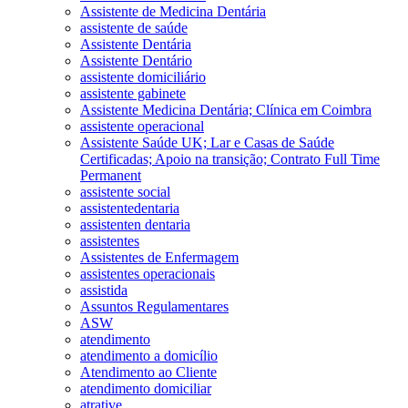
Assistente de Medicina Dentária
assistente de saúde
Assistente Dentária
Assistente Dentário
assistente domiciliário
assistente gabinete
Assistente Medicina Dentária; Clínica em Coimbra
assistente operacional
Assistente Saúde UK; Lar e Casas de Saúde
Certificadas; Apoio na transição; Contrato Full Time
Permanent
assistente social
assistentedentaria
assistenten dentaria
assistentes
Assistentes de Enfermagem
assistentes operacionais
assistida
Assuntos Regulamentares
ASW
atendimento
atendimento a domicílio
Atendimento ao Cliente
atendimento domiciliar
atrative