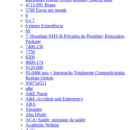
4715-091 Braga
5780 Euros per month
6
6 e 7
6 meses Experiência
69
7; Hospitais NHS & Privados de Prestígio; Relocation
Package
7400-230
7750
8200
8600-174
9120-000
95.000€ ano + Integração Totalmente Comparticipada:
Registo Ordem
958754521
a&e
A&E Nurse
A&E-Accident and Emergency
ABA
Abrantes
Abu Dhabi
ACA; Saúde; quiosque da saúde
Academic Writing