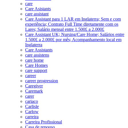
care
Care Asistants
care assistant
Care Assistant para 1 LAR em Inglaterra; Sem e com
experiência; Contrato Full Time diretamente com os
Lares; Salário mensal entre 1.500£ a 2.000£
Care Assistant UK; Nursing/Care Home; Salários entre
1.500£ a 2.000£ por mês; Acompanhamento local em
Inglaterra
Care Assistants
care assistens
care home
Care Homes
care support
career
career progression
Caregiver
Caremark
carer
cariaco
Carlisle
Carlow
carreira
Carreira Profissional
Casa de repouso