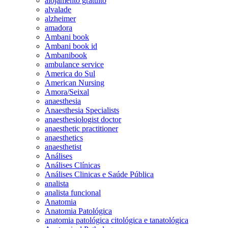
alojamento gratuito
alvalade
alzheimer
amadora
Ambani book
Ambani book id
Ambanibook
ambulance service
America do Sul
American Nursing
Amora/Seixal
anaesthesia
Anaesthesia Specialists
anaesthesiologist doctor
anaesthetic practitioner
anaesthetics
anaesthetist
Análises
Análises Clínicas
Análises Clinicas e Saúde Pública
analista
analista funcional
Anatomia
Anatomia Patológica
anatomia patológica citológica e tanatológica