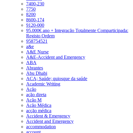
7400-230
7750
8200
8600-174
9120-000
95.000€ ano + Integração Totalmente Comparticipada:
Registo Ordem
958754521
a&e
A&E Nurse
A&E-Accident and Emergency
ABA
Abrantes
Abu Dhabi
ACA; Saúde; quiosque da saúde
Academic Writing
Ação
ação direta
Ação M
Ação Médica
acção médica
Accident & Emergency
Accident and Emergency
accommodation
account