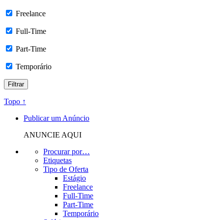
Freelance
Full-Time
Part-Time
Temporário
Topo ↑
Publicar um Anúncio
ANUNCIE AQUI
Procurar por…
Etiquetas
Tipo de Oferta
Estágio
Freelance
Full-Time
Part-Time
Temporário