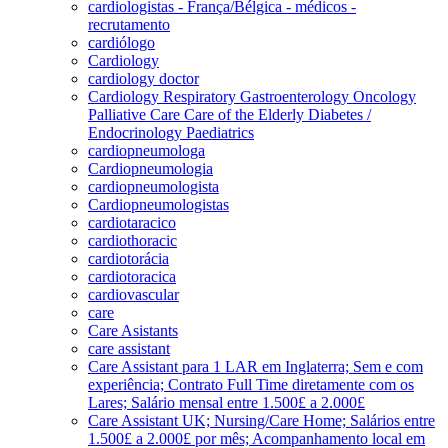
cardiologistas - França/Bélgica - médicos -
recrutamento
cardiólogo
Cardiology
cardiology doctor
Cardiology Respiratory Gastroenterology Oncology
Palliative Care Care of the Elderly Diabetes /
Endocrinology Paediatrics
cardiopneumologa
Cardiopneumologia
cardiopneumologista
Cardiopneumologistas
cardiotaracico
cardiothoracic
cardiotorácia
cardiotoracica
cardiovascular
care
Care Asistants
care assistant
Care Assistant para 1 LAR em Inglaterra; Sem e com
experiência; Contrato Full Time diretamente com os
Lares; Salário mensal entre 1.500£ a 2.000£
Care Assistant UK; Nursing/Care Home; Salários entre
1.500£ a 2.000£ por mês; Acompanhamento local em