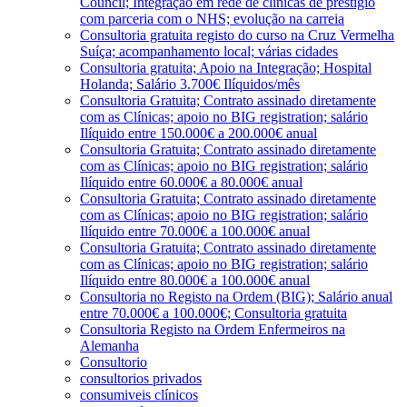
Council; Integração em rede de clínicas de prestígio
com parceria com o NHS; evolução na carreia
Consultoria gratuita registo do curso na Cruz Vermelha
Suíça; acompanhamento local; várias cidades
Consultoria gratuita; Apoio na Integração; Hospital
Holanda; Salário 3.700€ Ilíquidos/mês
Consultoria Gratuita; Contrato assinado diretamente
com as Clínicas; apoio no BIG registration; salário
Ilíquido entre 150.000€ a 200.000€ anual
Consultoria Gratuita; Contrato assinado diretamente
com as Clínicas; apoio no BIG registration; salário
Ilíquido entre 60.000€ a 80.000€ anual
Consultoria Gratuita; Contrato assinado diretamente
com as Clínicas; apoio no BIG registration; salário
Ilíquido entre 70.000€ a 100.000€ anual
Consultoria Gratuita; Contrato assinado diretamente
com as Clínicas; apoio no BIG registration; salário
Ilíquido entre 80.000€ a 100.000€ anual
Consultoria no Registo na Ordem (BIG); Salário anual
entre 70.000€ a 100.000€; Consultoria gratuita
Consultoria Registo na Ordem Enfermeiros na
Alemanha
Consultorio
consultorios privados
consumiveis clínicos