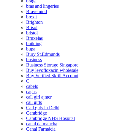
braga
bras and lingeries
Bravemind
brexit
Brighton
Brisol
bristol
Bruxelas
building
bupa
Bury St.Edmunds
business
Business Storage Singapore
Buy levofloxacin wholesale
Buy Verified Skrill Account
C
cabelo
cagas
call girl ajmer
call girls
Call girls in Delhi
Cambridge
Cambridge NHS Hospital
canal da mancha
Canal Farmácia