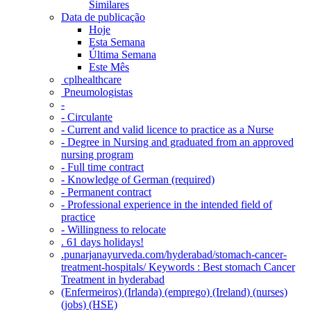
Similares
Data de publicação
Hoje
Esta Semana
Última Semana
Este Mês
‎ cplhealthcare‬
Pneumologistas
-
- Circulante
- Current and valid licence to practice as a Nurse
- Degree in Nursing and graduated from an approved
nursing program
- Full time contract
- Knowledge of German (required)
- Permanent contract
- Professional experience in the intended field of
practice
- Willingness to relocate
. 61 days holidays!
.punarjanayurveda.com/hyderabad/stomach-cancer-
treatment-hospitals/ Keywords : Best stomach Cancer
Treatment in hyderabad
(Enfermeiros) (Irlanda) (emprego) (Ireland) (nurses)
(jobs) (HSE)