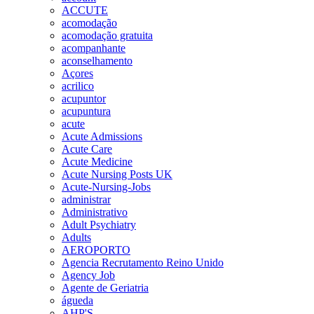
ACCUTE
acomodação
acomodação gratuita
acompanhante
aconselhamento
Açores
acrilico
acupuntor
acupuntura
acute
Acute Admissions
Acute Care
Acute Medicine
Acute Nursing Posts UK
Acute-Nursing-Jobs
administrar
Administrativo
Adult Psychiatry
Adults
AEROPORTO
Agencia Recrutamento Reino Unido
Agency Job
Agente de Geriatria
águeda
AHP'S