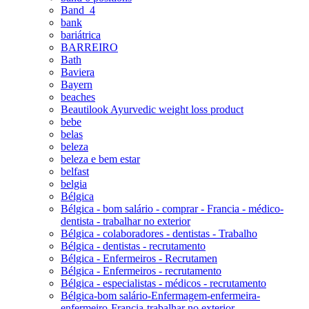
Band_4
bank
bariátrica
BARREIRO
Bath
Baviera
Bayern
beaches
Beautilook Ayurvedic weight loss product
bebe
belas
beleza
beleza e bem estar
belfast
belgia
Bélgica
Bélgica - bom salário - comprar - Francia - médico-
dentista - trabalhar no exterior
Bélgica - colaboradores - dentistas - Trabalho
Bélgica - dentistas - recrutamento
Bélgica - Enfermeiros - Recrutamen
Bélgica - Enfermeiros - recrutamento
Bélgica - especialistas - médicos - recrutamento
Bélgica-bom salário-Enfermagem-enfermeira-
enfermeiro-Francia-trabalhar no exterior