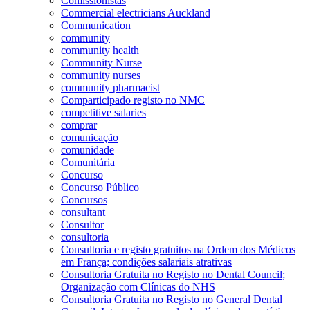
Comissionistas
Commercial electricians Auckland
Communication
community
community health
Community Nurse
community nurses
community pharmacist
Comparticipado registo no NMC
competitive salaries
comprar
comunicação
comunidade
Comunitária
Concurso
Concurso Público
Concursos
consultant
Consultor
consultoria
Consultoria e registo gratuitos na Ordem dos Médicos
em França; condições salariais atrativas
Consultoria Gratuita no Registo no Dental Council;
Organização com Clínicas do NHS
Consultoria Gratuita no Registo no General Dental