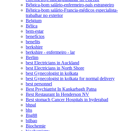
Bélgica-bom salário-enfermeiro-país estrangeiro
Bélgica-bom salário-Francia-médicos especialista-
trabalhar no exterior
Belgium
Bélica
bem-estar
benefícios
benefits
berkshire
berkshire - enfermeiro - lar
Berlim
best Electricians in Auckland
best Electricians in North Shore
best Gynecologist in kolkata
best Gynecologist in kolkata for normal delivery
best personnel
Best Psychiatrist In Kankarbagh Patna
Best Restaurant In Henderson NV
Best stomach Cancer Hospitals in hyderabad
bhpal
bhs
Big88
bilbao
Biochemie