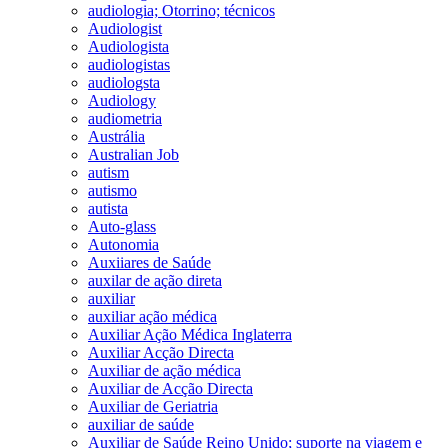
audiologia; Otorrino; técnicos
Audiologist
Audiologista
audiologistas
audiologsta
Audiology
audiometria
Austrália
Australian Job
autism
autismo
autista
Auto-glass
Autonomia
Auxiiares de Saúde
auxilar de ação direta
auxiliar
auxiliar ação médica
Auxiliar Ação Médica Inglaterra
Auxiliar Acção Directa
Auxiliar de ação médica
Auxiliar de Acção Directa
Auxiliar de Geriatria
auxiliar de saúde
Auxiliar de Saúde Reino Unido; suporte na viagem e