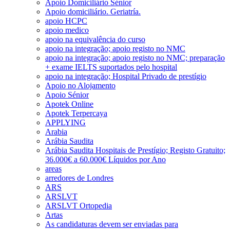
Apoio Domiciliário Sénior
Apoio domiciliário. Geriatría.
apoio HCPC
apoio medico
apoio na equivalência do curso
apoio na integração; apoio registo no NMC
apoio na integração; apoio registo no NMC; preparação
+ exame IELTS suportados pelo hospital
apoio na integração; Hospital Privado de prestígio
Apoio no Alojamento
Apoio Sénior
Apotek Online
Apotek Terpercaya
APPLYING
Arabia
Arábia Saudita
Arábia Saudita Hospitais de Prestígio; Registo Gratuito;
36.000€ a 60.000€ Líquidos por Ano
areas
arredores de Londres
ARS
ARSLVT
ARSLVT Ortopedia
Artas
As candidaturas devem ser enviadas para