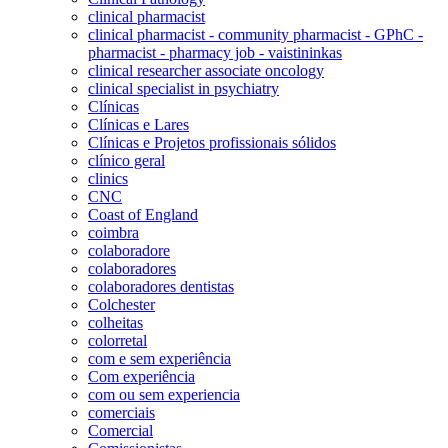
clinical pharmacist
clinical pharmacist - community pharmacist - GPhC -
pharmacist - pharmacy job - vaistininkas
clinical researcher associate oncology
clinical specialist in psychiatry
Clínicas
Clínicas e Lares
Clínicas e Projetos profissionais sólidos
clínico geral
clinics
CNC
Coast of England
coimbra
colaboradore
colaboradores
colaboradores dentistas
Colchester
colheitas
colorretal
com e sem experiência
Com experiência
com ou sem experiencia
comerciais
Comercial