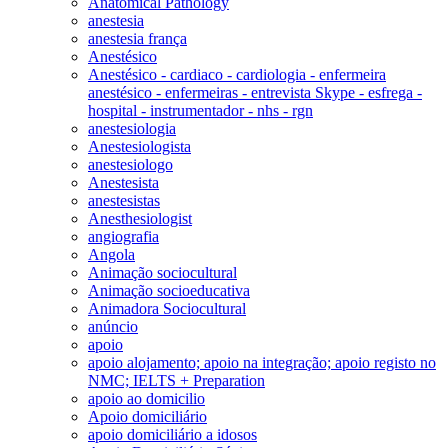
Anatomical Pathology
anestesia
anestesia frança
Anestésico
Anestésico - cardiaco - cardiologia - enfermeira
anestésico - enfermeiras - entrevista Skype - esfrega -
hospital - instrumentador - nhs - rgn
anestesiologia
Anestesiologista
anestesiologo
Anestesista
anestesistas
Anesthesiologist
angiografia
Angola
Animação sociocultural
Animação socioeducativa
Animadora Sociocultural
anúncio
apoio
apoio alojamento; apoio na integração; apoio registo no
NMC; IELTS + Preparation
apoio ao domicilio
Apoio domiciliário
apoio domiciliário a idosos