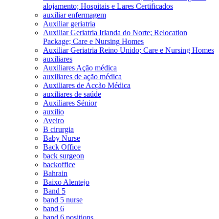
alojamento; Hospitais e Lares Certificados
auxiliar enfermagem
Auxiliar geriatria
Auxiliar Geriatria Irlanda do Norte; Relocation
Package; Care e Nursing Homes
Auxiliar Geriatria Reino Unido; Care e Nursing Homes
auxiliares
Auxiliares Ação médica
auxiliares de ação médica
Auxiliares de Acção Médica
auxiliares de saúde
Auxiliares Sénior
auxilio
Aveiro
B cirurgia
Baby Nurse
Back Office
back surgeon
backoffice
Bahrain
Baixo Alentejo
Band 5
band 5 nurse
band 6
band 6 positions