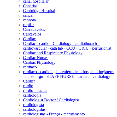
canal hospitalar
Canarias
Canbridge Hospital
cancer
canhota
capilar
Carcacavelos
Carcavelos
Cardiac
Cardiac - cardio - Cardiology - cardiothoracic -
cardiovascular - cath lab - CCU - CICU - perfusionist
Cardiac and Respiratory Physiology
Cardiac Nurses
Cardiac Physiology
cardiaco
cardiaco - cardiologia - enfermeira - hospital - inglaterra
- nurse - rgn - STAFF NURSE - cardiac - cardiology
Cardiff
cardio
cardio-toracica
cardiologia
Cardiologist Doctor / Cardiologist
cardiologista
cardiologistas
cardiologistas - França - recrutamento