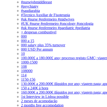
#nursejobmiddleeast
#psychiatry
#saudiarabia
#Tecnico Auxiliar de Fisoterapia
#uk #nurse #enfermeiro #midwives
#UK #nurse #enfermeiro #oncology #oncologia
#uk #nurse #enfermeiro #paediatric #pediatria
+ despesas combustivel
000
000 a 15
000 salary plus 35% turnover
000 USD Per annum
10
100.000£ a 180.000£ ano; processo registo GMC; viage
1000-1500
108
108000
114
1150-156
130.000€ a 200.000€ ilíquidos por ano; viagem paga; ape
150 a 240€ à hora
160.000€ a 200.000€ ilíquidos por ano; viagem paga; ape
1st Interview in Lisboa possible
2 meses de acomodação
2 months free accomodation