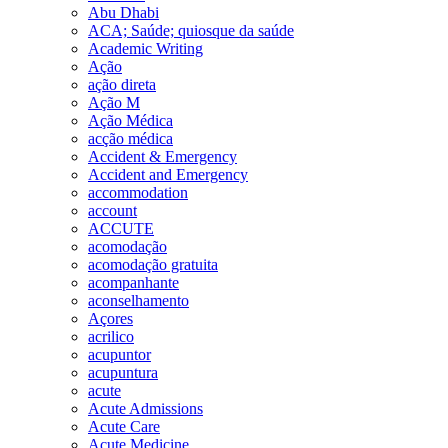
Abu Dhabi
ACA; Saúde; quiosque da saúde
Academic Writing
Ação
ação direta
Ação M
Ação Médica
acção médica
Accident & Emergency
Accident and Emergency
accommodation
account
ACCUTE
acomodação
acomodação gratuita
acompanhante
aconselhamento
Açores
acrilico
acupuntor
acupuntura
acute
Acute Admissions
Acute Care
Acute Medicine