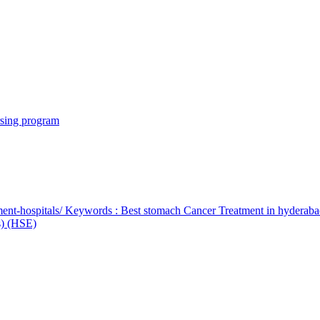
rsing program
ent-hospitals/ Keywords : Best stomach Cancer Treatment in hyderab
bs) (HSE)