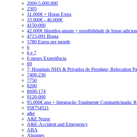
2000-5.000.000
2305
31.000€ + Horas Extra
33.000€ - 46.000€
4150-000
42.000€ ilíquidos anuais + possibilidade de horas adicio
4715-091 Braga
5780 Euros per month
6
6 e 7
6 meses Experiência
69
7; Hospitais NHS & Privados de Prestígio; Relocation P
7400-230
7750
8200
8600-174
9120-000
95.000€ ano + Integração Totalmente Comparticipada: 
958754521
a&e
A&E Nurse
A&E-Accident and Emergency
ABA
Abrantes