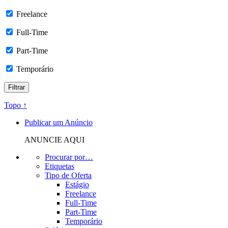
Freelance
Full-Time
Part-Time
Temporário
Topo ↑
Publicar um Anúncio
ANUNCIE AQUI
Procurar por…
Etiquetas
Tipo de Oferta
Estágio
Freelance
Full-Time
Part-Time
Temporário