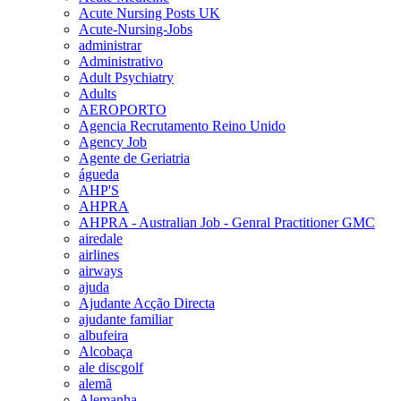
Acute Nursing Posts UK
Acute-Nursing-Jobs
administrar
Administrativo
Adult Psychiatry
Adults
AEROPORTO
Agencia Recrutamento Reino Unido
Agency Job
Agente de Geriatria
águeda
AHP'S
AHPRA
AHPRA - Australian Job - Genral Practitioner GMC
airedale
airlines
airways
ajuda
Ajudante Acção Directa
ajudante familiar
albufeira
Alcobaça
ale discgolf
alemã
Alemanha