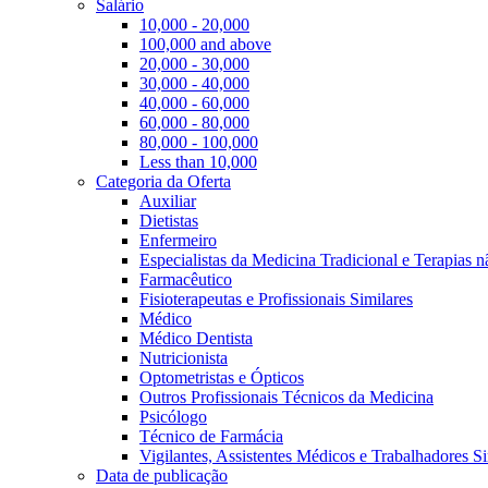
Salário
10,000 - 20,000
100,000 and above
20,000 - 30,000
30,000 - 40,000
40,000 - 60,000
60,000 - 80,000
80,000 - 100,000
Less than 10,000
Categoria da Oferta
Auxiliar
Dietistas
Enfermeiro
Especialistas da Medicina Tradicional e Terapias 
Farmacêutico
Fisioterapeutas e Profissionais Similares
Médico
Médico Dentista
Nutricionista
Optometristas e Ópticos
Outros Profissionais Técnicos da Medicina
Psicólogo
Técnico de Farmácia
Vigilantes, Assistentes Médicos e Trabalhadores Si
Data de publicação