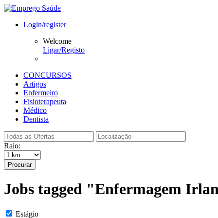
Login/register
Welcome
Ligar/Registo
CONCURSOS
Artigos
Enfermeiro
Fisioterapeuta
Médico
Dentista
Raio:
Procurar
Jobs tagged "Enfermagem Irlan
Estágio