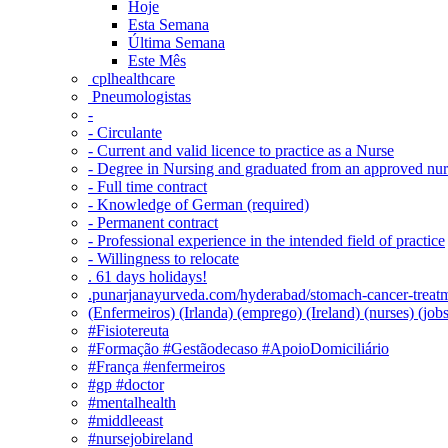
Hoje
Esta Semana
Última Semana
Este Mês
‎ cplhealthcare‬
Pneumologistas
-
- Circulante
- Current and valid licence to practice as a Nurse
- Degree in Nursing and graduated from an approved nu
- Full time contract
- Knowledge of German (required)
- Permanent contract
- Professional experience in the intended field of practice
- Willingness to relocate
. 61 days holidays!
.punarjanayurveda.com/hyderabad/stomach-cancer-treatm
(Enfermeiros) (Irlanda) (emprego) (Ireland) (nurses) (jo
#Fisiotereuta
#Formação #Gestãodecaso #ApoioDomiciliário
#França #enfermeiros
#gp #doctor
#mentalhealth
#middleeast
#nursejobireland