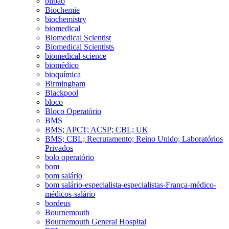
bilbao
Biochemie
biochemistry
biomedical
Biomedical Scientist
Biomedical Scientists
biomedical-science
biomédico
bioquímica
Birmingham
Blackpool
bloco
Bloco Operatório
BMS
BMS; APCT; ACSP; CBL; UK
BMS; CBL; Recrutamento; Reino Unido; Laboratórios
Privados
bolo operatório
bom
bom salário
bom salário-especialista-especialistas-França-médico-
médicos-salário
bordeus
Bournemouth
Bournemouth General Hospital