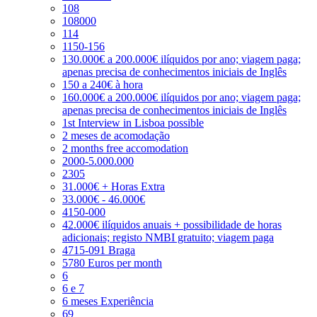
108
108000
114
1150-156
130.000€ a 200.000€ ilíquidos por ano; viagem paga;
apenas precisa de conhecimentos iniciais de Inglês
150 a 240€ à hora
160.000€ a 200.000€ ilíquidos por ano; viagem paga;
apenas precisa de conhecimentos iniciais de Inglês
1st Interview in Lisboa possible
2 meses de acomodação
2 months free accomodation
2000-5.000.000
2305
31.000€ + Horas Extra
33.000€ - 46.000€
4150-000
42.000€ ilíquidos anuais + possibilidade de horas
adicionais; registo NMBI gratuito; viagem paga
4715-091 Braga
5780 Euros per month
6
6 e 7
6 meses Experiência
69