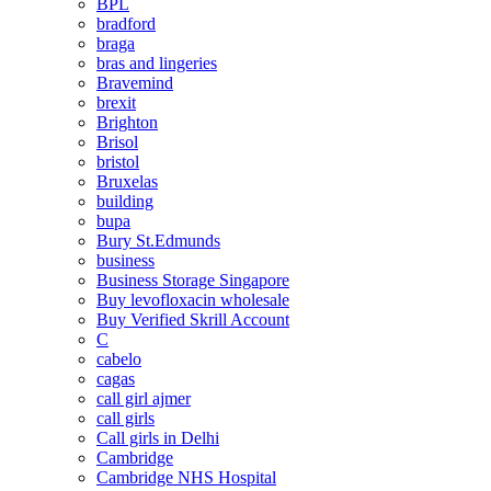
BPL
bradford
braga
bras and lingeries
Bravemind
brexit
Brighton
Brisol
bristol
Bruxelas
building
bupa
Bury St.Edmunds
business
Business Storage Singapore
Buy levofloxacin wholesale
Buy Verified Skrill Account
C
cabelo
cagas
call girl ajmer
call girls
Call girls in Delhi
Cambridge
Cambridge NHS Hospital