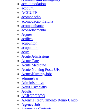
accommodation
account
ACCUTE
acomodação
acomodação gratuita
acompanhante
aconselhamento
Açores
acrilico
acupuntor
acupuntura
acute
Acute Admissions
Acute Care
Acute Medicine
Acute Nursing Posts UK
Acute-Nursing-Jobs
administrar
Administrativo
Adult Psychiatry
Adults
AEROPORTO
Agencia Recrutamento Reino Unido
Agency Job
Agente de Geriatria