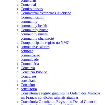
comerciais
Comercial
Comissionistas
Commercial electricians Auckland
Communication
community
community health
Community Nurse
community nurses
community pharmacist
Comparticipado registo no NMC
competitive salaries
comprar
comunicação
comunidade
Comunitária
Concurso
Concurso Público
Concursos
consultant
Consultor
consultoria
Consultoria e registo gratuitos na Ordem dos Médicos
em França; condições salariais atrativas
Consultoria Gratuita no Registo no Dental Council;