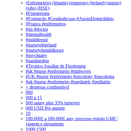
(Enfermeiros) (Irlanda) (emprego) (Ireland) (nurses)
(jobs) (HSE)
#Fisiotereuta
#Formação #Gestãodecaso #ApoioDomiciliário
#França #enfermeiros
#gp #doctor
#mentalhealth
#middleeast
#nursejobireland
#nursejobmiddleeast
#psychiatry
#saudiarabia
#Tecnico Auxiliar de Fisoterapia
#uk #nurse #enfermeiro #midwives
#UK #nurse #enfermeiro #oncology #oncologia
#uk #nurse #enfermeiro #paediatric #pediatria
+ despesas combustivel
000
000 a 15
000 salary plus 35% turnover
000 USD Per annum
10
100.000£ a 180.000£ ano; processo registo GMC;
viagem e alojamento
1000-1500