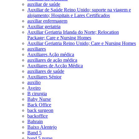
auxiliar de saúde
Auxiliar de Saúde Reino Unido; suporte na viagem e
alojamento; Hospitais e Lares Certificados
auxiliar enfermagem
Auxiliar geriatria
Auxiliar Geriatria Irlanda do Norte; Relocation
Package; Care e Nursing Homes
Auxiliar Geriatria Reino Unido; Care e Nursing Homes
auxiliares
Auxiliares Ação médica
auxiliares de ação médica
Auxiliares de Acção Médica
auxiliares de saúde
Auxiliares Sénior
auxilio
Aveiro
B cirurgia
Baby Nurse
Back Office
back surgeon
backoffice
Bahrain
Baixo Alentejo
Band 5
band 5 nurse