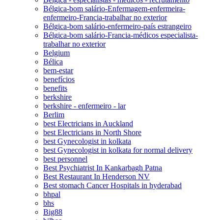
Bélgica-bom salário-Enfermagem-enfermeira-
enfermeiro-Francia-trabalhar no exterior
Bélgica-bom salário-enfermeiro-país estrangeiro
Bélgica-bom salário-Francia-médicos especialista-
trabalhar no exterior
Belgium
Bélica
bem-estar
benefícios
benefits
berkshire
berkshire - enfermeiro - lar
Berlim
best Electricians in Auckland
best Electricians in North Shore
best Gynecologist in kolkata
best Gynecologist in kolkata for normal delivery
best personnel
Best Psychiatrist In Kankarbagh Patna
Best Restaurant In Henderson NV
Best stomach Cancer Hospitals in hyderabad
bhpal
bhs
Big88