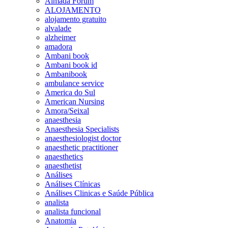
Almada Forum
ALOJAMENTO
alojamento gratuito
alvalade
alzheimer
amadora
Ambani book
Ambani book id
Ambanibook
ambulance service
America do Sul
American Nursing
Amora/Seixal
anaesthesia
Anaesthesia Specialists
anaesthesiologist doctor
anaesthetic practitioner
anaesthetics
anaesthetist
Análises
Análises Clínicas
Análises Clinicas e Saúde Pública
analista
analista funcional
Anatomia