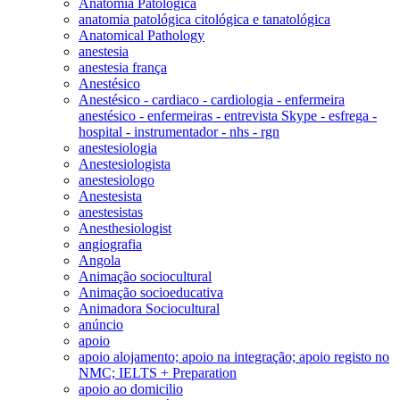
Anatomia Patológica
anatomia patológica citológica e tanatológica
Anatomical Pathology
anestesia
anestesia frança
Anestésico
Anestésico - cardiaco - cardiologia - enfermeira
anestésico - enfermeiras - entrevista Skype - esfrega -
hospital - instrumentador - nhs - rgn
anestesiologia
Anestesiologista
anestesiologo
Anestesista
anestesistas
Anesthesiologist
angiografia
Angola
Animação sociocultural
Animação socioeducativa
Animadora Sociocultural
anúncio
apoio
apoio alojamento; apoio na integração; apoio registo no
NMC; IELTS + Preparation
apoio ao domicilio