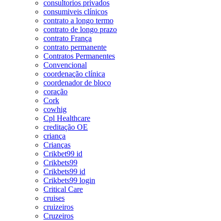
consultorios privados
consumiveis clínicos
contrato a longo termo
contrato de longo prazo
contrato França
contrato permanente
Contratos Permanentes
Convencional
coordenação clínica
coordenador de bloco
coração
Cork
cowhig
Cpl Healthcare
creditação OE
criança
Crianças
Crikbet99 id
Crikbets99
Crikbets99 id
Crikbets99 login
Critical Care
cruises
cruizeiros
Cruzeiros