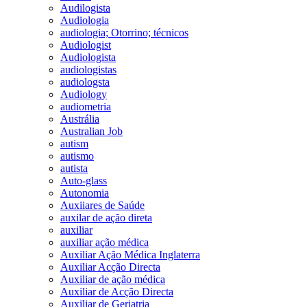
Audilogista
Audiologia
audiologia; Otorrino; técnicos
Audiologist
Audiologista
audiologistas
audiologsta
Audiology
audiometria
Austrália
Australian Job
autism
autismo
autista
Auto-glass
Autonomia
Auxiiares de Saúde
auxilar de ação direta
auxiliar
auxiliar ação médica
Auxiliar Ação Médica Inglaterra
Auxiliar Acção Directa
Auxiliar de ação médica
Auxiliar de Acção Directa
Auxiliar de Geriatria