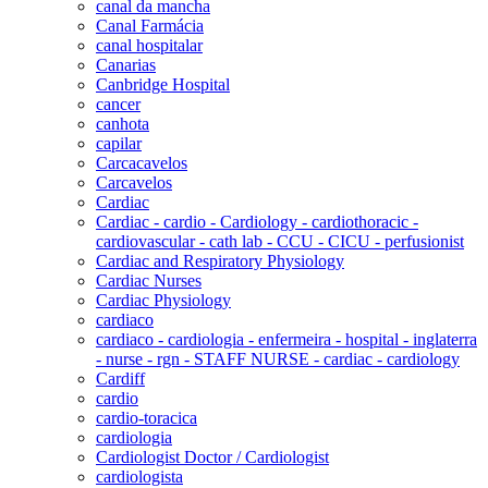
canal da mancha
Canal Farmácia
canal hospitalar
Canarias
Canbridge Hospital
cancer
canhota
capilar
Carcacavelos
Carcavelos
Cardiac
Cardiac - cardio - Cardiology - cardiothoracic -
cardiovascular - cath lab - CCU - CICU - perfusionist
Cardiac and Respiratory Physiology
Cardiac Nurses
Cardiac Physiology
cardiaco
cardiaco - cardiologia - enfermeira - hospital - inglaterra
- nurse - rgn - STAFF NURSE - cardiac - cardiology
Cardiff
cardio
cardio-toracica
cardiologia
Cardiologist Doctor / Cardiologist
cardiologista