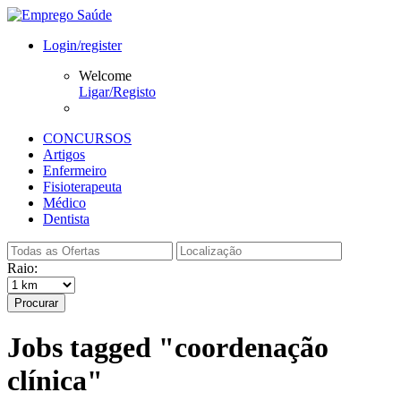
Login/register
Welcome
Ligar/Registo
CONCURSOS
Artigos
Enfermeiro
Fisioterapeuta
Médico
Dentista
Raio:
Procurar
Jobs tagged "coordenação
clínica"