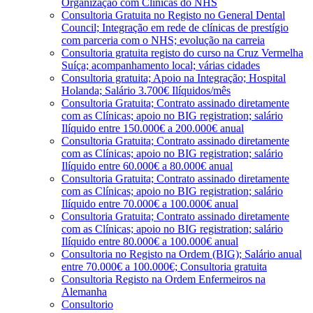
Organização com Clínicas do NHS
Consultoria Gratuita no Registo no General Dental
Council; Integração em rede de clínicas de prestígio
com parceria com o NHS; evolução na carreia
Consultoria gratuita registo do curso na Cruz Vermelha
Suíça; acompanhamento local; várias cidades
Consultoria gratuita; Apoio na Integração; Hospital
Holanda; Salário 3.700€ Ilíquidos/mês
Consultoria Gratuita; Contrato assinado diretamente
com as Clínicas; apoio no BIG registration; salário
Ilíquido entre 150.000€ a 200.000€ anual
Consultoria Gratuita; Contrato assinado diretamente
com as Clínicas; apoio no BIG registration; salário
Ilíquido entre 60.000€ a 80.000€ anual
Consultoria Gratuita; Contrato assinado diretamente
com as Clínicas; apoio no BIG registration; salário
Ilíquido entre 70.000€ a 100.000€ anual
Consultoria Gratuita; Contrato assinado diretamente
com as Clínicas; apoio no BIG registration; salário
Ilíquido entre 80.000€ a 100.000€ anual
Consultoria no Registo na Ordem (BIG); Salário anual
entre 70.000€ a 100.000€; Consultoria gratuita
Consultoria Registo na Ordem Enfermeiros na
Alemanha
Consultorio