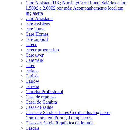
Care Assistant UK; Nursing/Care Home; Salários entre
1.500£ a 2.000£ por mês; Acompanhamento local em
Inglaterra
Care Assistants
care assistens
care home
Care Homes
care support
career
career progression
Caregiver
Caremark
carer
cariaco
Carlisle
Carlow
carreira
Carreira Profissional
Casa de repouso
Casal de Cambra
Casas de saúde
Casas de Saúde e Lares Certificados Inglaterra;
Consultoria em Portugal e Inglaterra
Casas de Saúde República da Irlanda
Cascais