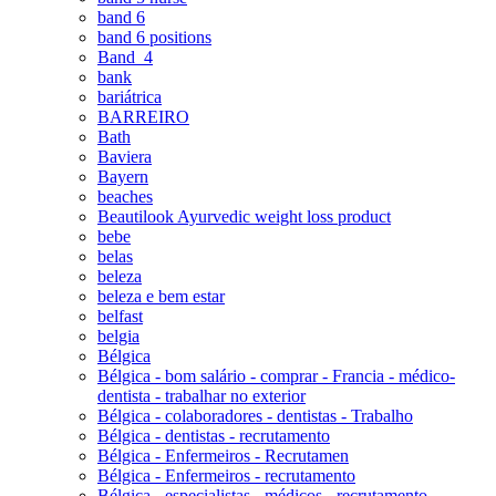
band 6
band 6 positions
Band_4
bank
bariátrica
BARREIRO
Bath
Baviera
Bayern
beaches
Beautilook Ayurvedic weight loss product
bebe
belas
beleza
beleza e bem estar
belfast
belgia
Bélgica
Bélgica - bom salário - comprar - Francia - médico-
dentista - trabalhar no exterior
Bélgica - colaboradores - dentistas - Trabalho
Bélgica - dentistas - recrutamento
Bélgica - Enfermeiros - Recrutamen
Bélgica - Enfermeiros - recrutamento
Bélgica - especialistas - médicos - recrutamento