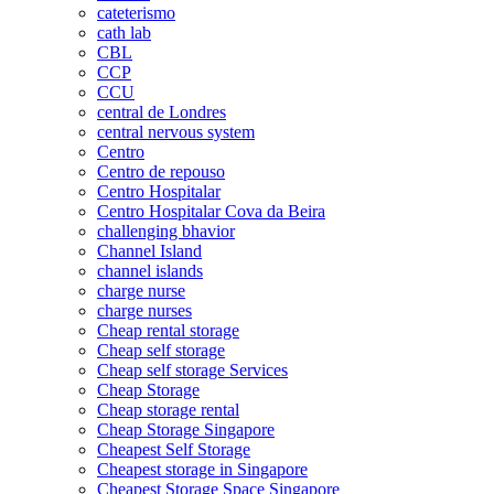
cateterismo
cath lab
CBL
CCP
CCU
central de Londres
central nervous system
Centro
Centro de repouso
Centro Hospitalar
Centro Hospitalar Cova da Beira
challenging bhavior
Channel Island
channel islands
charge nurse
charge nurses
Cheap rental storage
Cheap self storage
Cheap self storage Services
Cheap Storage
Cheap storage rental
Cheap Storage Singapore
Cheapest Self Storage
Cheapest storage in Singapore
Cheapest Storage Space Singapore