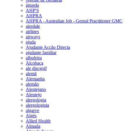
águeda
AHP'S
AHPRA
AHPRA - Australian Job - Genral Practitioner GMC
airedale
airlines
airways
ajuda
Ajudante Acção Directa
ajudante familiar
albufeira
Alcobaça
ale discgolf
alemã
Alemanha
alemão
Alentejano
Alentejo
alergologia
alergologista
algarve
Algés
Allied Health
Almada