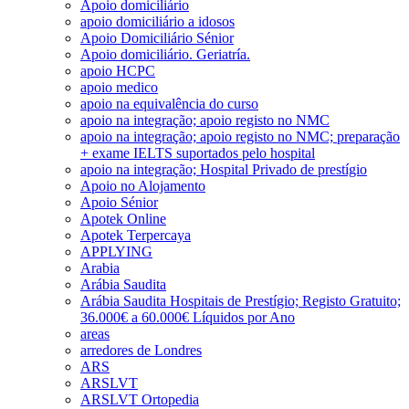
Apoio domiciliário
apoio domiciliário a idosos
Apoio Domiciliário Sénior
Apoio domiciliário. Geriatría.
apoio HCPC
apoio medico
apoio na equivalência do curso
apoio na integração; apoio registo no NMC
apoio na integração; apoio registo no NMC; preparação
+ exame IELTS suportados pelo hospital
apoio na integração; Hospital Privado de prestígio
Apoio no Alojamento
Apoio Sénior
Apotek Online
Apotek Terpercaya
APPLYING
Arabia
Arábia Saudita
Arábia Saudita Hospitais de Prestígio; Registo Gratuito;
36.000€ a 60.000€ Líquidos por Ano
areas
arredores de Londres
ARS
ARSLVT
ARSLVT Ortopedia