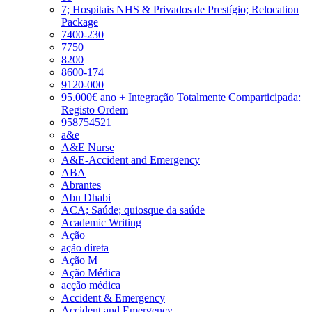
7; Hospitais NHS & Privados de Prestígio; Relocation
Package
7400-230
7750
8200
8600-174
9120-000
95.000€ ano + Integração Totalmente Comparticipada:
Registo Ordem
958754521
a&e
A&E Nurse
A&E-Accident and Emergency
ABA
Abrantes
Abu Dhabi
ACA; Saúde; quiosque da saúde
Academic Writing
Ação
ação direta
Ação M
Ação Médica
acção médica
Accident & Emergency
Accident and Emergency