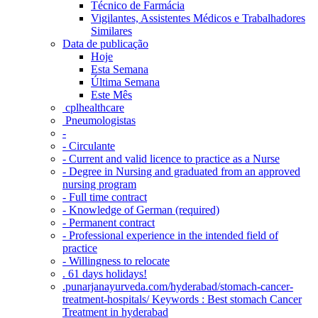
Técnico de Farmácia
Vigilantes, Assistentes Médicos e Trabalhadores
Similares
Data de publicação
Hoje
Esta Semana
Última Semana
Este Mês
‎ cplhealthcare‬
Pneumologistas
-
- Circulante
- Current and valid licence to practice as a Nurse
- Degree in Nursing and graduated from an approved
nursing program
- Full time contract
- Knowledge of German (required)
- Permanent contract
- Professional experience in the intended field of
practice
- Willingness to relocate
. 61 days holidays!
.punarjanayurveda.com/hyderabad/stomach-cancer-
treatment-hospitals/ Keywords : Best stomach Cancer
Treatment in hyderabad