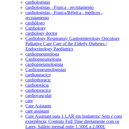
cardiologistas
cardiologistas - França - recrutamento
cardiologistas - França/Bélgica - médicos -
recrutamento
cardiólogo
Cardiology
cardiology doctor
Cardiology Respiratory Gastroenterology Oncology
Palliative Care Care of the Elderly Diabetes /
Endocrinology Paediatrics
cardiopneumologa
Cardiopneumologia
cardiopneumologista
Cardiopneumologistas
cardiotaracico
cardiothoracic
cardiotorácia
cardiotoracica
cardiovascular
care
Care Asistants
care assistant
Care Assistant para 1 LAR em Inglaterra; Sem e com
experiência; Contrato Full Time diretamente com os
Lares; Salário mensal entre 1.500£ a 2.000£