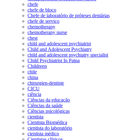
chefe
chefe de bloco
Chefe de laboratório de próteses dentárias
chefe de serviço
chemotherapy
chemotherapy nurse
chest
child and adolescent psychiatrist
Child and Adolescent Psychiatry
child and adolescent psychiatry specialist
Child Psychiatrist In Patna
Childreen
chile
china
chirurgien-dentiste
CICU
ciência
Ciências da educação
Ciências da saúde
Ciências psicológicas
cientista
Cientista Biomédica
cientista do laboratório
cientista médico
Cientistas clínicos