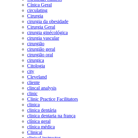
Cínica Geral
circulating
Cirurgia
cirurgia da obesidade
Cirurgia Geral
cirurgia ginécológica
cirurgia vascular
cirurgião
cirurgião geral
cirurgião oral
cirurgica
Citologia
city
Cleveland
cliente
clincal analysis
clinic
Clinic Practice Facilitators
clinica
clinica dentária
clinica dentaria na frança
clínica geral
clínica médica
Clinical
clinical instructor