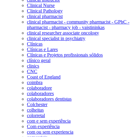
Clinical Nurse
Clinical Pathology
clinical pharmacist
clinical pharmacist - community pharmacist - GPhC -
pharmacist - pharmacy job - vaistininkas
clinical researcher associate oncology
clinical specialist in psychiatry
Clínicas
Clínicas e Lares
Clínicas e Projetos profissionais sólidos
clínico geral
clinics
CNC
Coast of England
coimbra
colaboradore
colaboradores
colaboradores dentistas
Colchester
colheitas
colorretal
com e sem experiência
Com experiência
com ou sem experiencia