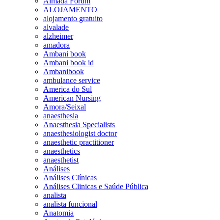
Almada Forum
ALOJAMENTO
alojamento gratuito
alvalade
alzheimer
amadora
Ambani book
Ambani book id
Ambanibook
ambulance service
America do Sul
American Nursing
Amora/Seixal
anaesthesia
Anaesthesia Specialists
anaesthesiologist doctor
anaesthetic practitioner
anaesthetics
anaesthetist
Análises
Análises Clínicas
Análises Clinicas e Saúde Pública
analista
analista funcional
Anatomia