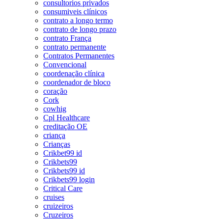
consultorios privados
consumiveis clínicos
contrato a longo termo
contrato de longo prazo
contrato França
contrato permanente
Contratos Permanentes
Convencional
coordenação clínica
coordenador de bloco
coração
Cork
cowhig
Cpl Healthcare
creditação OE
criança
Crianças
Crikbet99 id
Crikbets99
Crikbets99 id
Crikbets99 login
Critical Care
cruises
cruizeiros
Cruzeiros