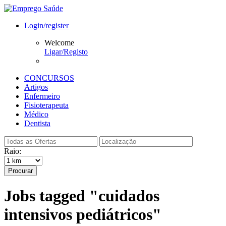
Login/register
Welcome
Ligar/Registo
CONCURSOS
Artigos
Enfermeiro
Fisioterapeuta
Médico
Dentista
Raio:
Procurar
Jobs tagged "cuidados
intensivos pediátricos"