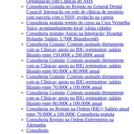
Organização com Clínicas do NHS
Consultoria Gratuita no Registo no General Dental
Council; Integração em rede de clínicas de prestígio
com parceria com o NHS; evolução na carreia
Consultoria gratuita registo do curso na Cruz Vermelha
Suíça; acompanhamento local; várias cidades
Consultoria gratuita; Apoio na Integração; Hospital
Holanda; Salário 3.700€ Ilíquidos/mês
Consultoria Gratuita; Contrato assinado diretamente
com as Clínicas; apoio no BIG registration; salário
Ilíquido entre 150.000€ a 200.000€ anual
Consultoria Gratuita; Contrato assinado diretamente
com as Clínicas; apoio no BIG registration; salário
Ilíquido entre 60.000€ a 80.000€ anual
Consultoria Gratuita; Contrato assinado diretamente
com as Clínicas; apoio no BIG registration; salário
Ilíquido entre 70.000€ a 100.000€ anual
Consultoria Gratuita; Contrato assinado diretamente
com as Clínicas; apoio no BIG registration; salário
Ilíquido entre 80.000€ a 100.000€ anual
Consultoria no Registo na Ordem (BIG); Salário anual
entre 70.000€ a 100.000€; Consultoria gratuita
Consultoria Registo na Ordem Enfermeiros na
Alemanha
Consultorio