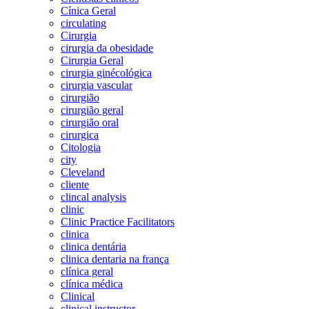
Cínica Geral
circulating
Cirurgia
cirurgia da obesidade
Cirurgia Geral
cirurgia ginécológica
cirurgia vascular
cirurgião
cirurgião geral
cirurgião oral
cirurgica
Citologia
city
Cleveland
cliente
clincal analysis
clinic
Clinic Practice Facilitators
clinica
clinica dentária
clinica dentaria na frança
clínica geral
clínica médica
Clinical
clinical instructor