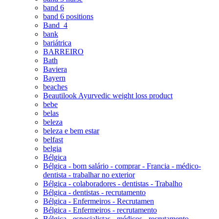
band 6
band 6 positions
Band_4
bank
bariátrica
BARREIRO
Bath
Baviera
Bayern
beaches
Beautilook Ayurvedic weight loss product
bebe
belas
beleza
beleza e bem estar
belfast
belgia
Bélgica
Bélgica - bom salário - comprar - Francia - médico-
dentista - trabalhar no exterior
Bélgica - colaboradores - dentistas - Trabalho
Bélgica - dentistas - recrutamento
Bélgica - Enfermeiros - Recrutamen
Bélgica - Enfermeiros - recrutamento
Bélgica - especialistas - médicos - recrutamento