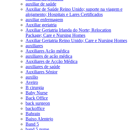
auxiliar de saúde
Auxiliar de Saúde Reino Unido; suporte na viagem e
alojamento; Hospitais e Lares Certificados
auxiliar enfermagem
Auxiliar geriatria
Auxiliar Geriatria Irlanda do Norte; Relocation
Package; Care e Nursing Homes
Auxiliar Geriatria Reino Unido; Care e Nursing Homes
auxiliares
Auxiliares Ação médica
auxiliares de ação médica
Auxiliares de Acção Médica
auxiliares de saúde
Auxiliares Sénior
auxilio
Aveiro
B cirurgia
Baby Nurse
Back Office
back surgeon
backoffice
Bahrain
Baixo Alentejo
Band 5
band 5 nurse