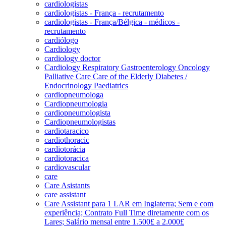
cardiologistas
cardiologistas - França - recrutamento
cardiologistas - França/Bélgica - médicos -
recrutamento
cardiólogo
Cardiology
cardiology doctor
Cardiology Respiratory Gastroenterology Oncology
Palliative Care Care of the Elderly Diabetes /
Endocrinology Paediatrics
cardiopneumologa
Cardiopneumologia
cardiopneumologista
Cardiopneumologistas
cardiotaracico
cardiothoracic
cardiotorácia
cardiotoracica
cardiovascular
care
Care Asistants
care assistant
Care Assistant para 1 LAR em Inglaterra; Sem e com
experiência; Contrato Full Time diretamente com os
Lares; Salário mensal entre 1.500£ a 2.000£