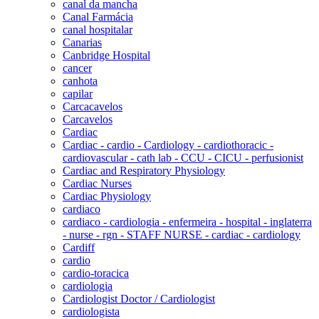
canal da mancha
Canal Farmácia
canal hospitalar
Canarias
Canbridge Hospital
cancer
canhota
capilar
Carcacavelos
Carcavelos
Cardiac
Cardiac - cardio - Cardiology - cardiothoracic -
cardiovascular - cath lab - CCU - CICU - perfusionist
Cardiac and Respiratory Physiology
Cardiac Nurses
Cardiac Physiology
cardiaco
cardiaco - cardiologia - enfermeira - hospital - inglaterra
- nurse - rgn - STAFF NURSE - cardiac - cardiology
Cardiff
cardio
cardio-toracica
cardiologia
Cardiologist Doctor / Cardiologist
cardiologista