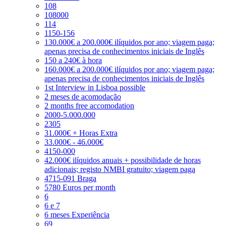
108
108000
114
1150-156
130.000€ a 200.000€ ilíquidos por ano; viagem paga;
apenas precisa de conhecimentos iniciais de Inglês
150 a 240€ à hora
160.000€ a 200.000€ ilíquidos por ano; viagem paga;
apenas precisa de conhecimentos iniciais de Inglês
1st Interview in Lisboa possible
2 meses de acomodação
2 months free accomodation
2000-5.000.000
2305
31.000€ + Horas Extra
33.000€ - 46.000€
4150-000
42.000€ ilíquidos anuais + possibilidade de horas
adicionais; registo NMBI gratuito; viagem paga
4715-091 Braga
5780 Euros per month
6
6 e 7
6 meses Experiência
69