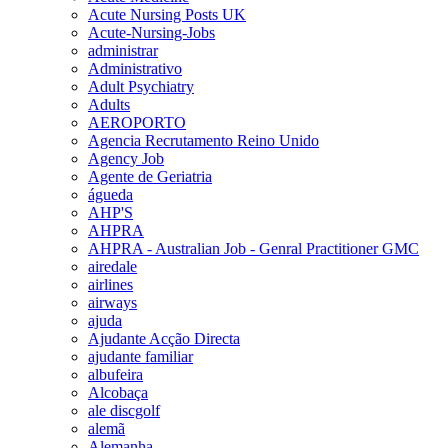
Acute Nursing Posts UK
Acute-Nursing-Jobs
administrar
Administrativo
Adult Psychiatry
Adults
AEROPORTO
Agencia Recrutamento Reino Unido
Agency Job
Agente de Geriatria
águeda
AHP'S
AHPRA
AHPRA - Australian Job - Genral Practitioner GMC
airedale
airlines
airways
ajuda
Ajudante Acção Directa
ajudante familiar
albufeira
Alcobaça
ale discgolf
alemã
Alemanha