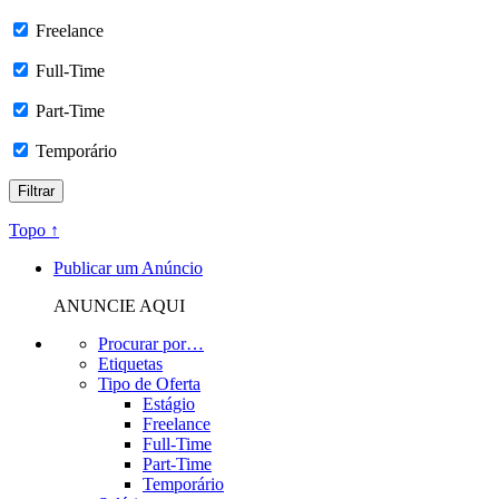
Freelance
Full-Time
Part-Time
Temporário
Topo ↑
Publicar um Anúncio
ANUNCIE AQUI
Procurar por…
Etiquetas
Tipo de Oferta
Estágio
Freelance
Full-Time
Part-Time
Temporário