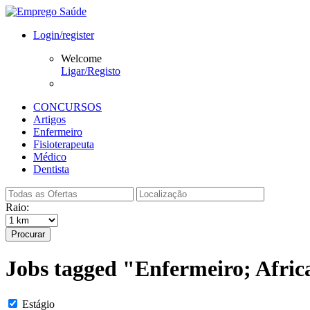
Login/register
Welcome
Ligar/Registo
CONCURSOS
Artigos
Enfermeiro
Fisioterapeuta
Médico
Dentista
Raio:
Procurar
Jobs tagged "Enfermeiro; Afri
Estágio