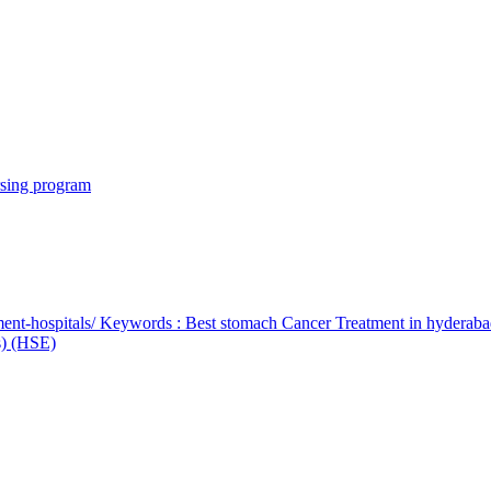
rsing program
ent-hospitals/ Keywords : Best stomach Cancer Treatment in hyderab
bs) (HSE)