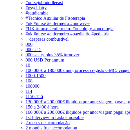
#nursejobmiddleeast
#psychiatry
#saudiarabia
#Tecnico Auxiliar de Fisoterapia
#uk #nurse #enfermeiro #midwives
#UK #nurse #enfermeiro #oncology #oncologia
#uk #nurse #enfermeiro #paediatric #pediatria
+ despesas combustivel
000
000 a 15
000 salary plus 35% turnover
000 USD Per annum
10
100.000£ a 180.000£ ano; processo registo GMC; viage
1000-1500
108
108000
114
1150-156
130.000€ a 200.000€ ilíquidos por ano; viagem paga; ape
150 a 240€ à hora
160.000€ a 200.000€ ilíquidos por ano; viagem paga; ape
1st Interview in Lisboa possible
2 meses de acomodação
2 months free accomodation