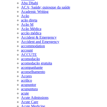
Abu Dhabi
ACA; Saúde; quiosque da saúde
Academic Writing
Ação
ação direta
Ação M
Ação Médica
acção médica
Accident & Emergency
Accident and Emergency
accommodation
account
ACCUTE
acomodação
acomodação gratuita
acompanhante
aconselhamento
Açores
acrilico
acupuntor
acupuntura
acute
Acute Admissions
Acute Care
Acute Medicine