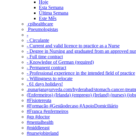
Hoje
Esta Semana
Última Semana
Este Mês
‎ cplhealthcare‬
Pneumologistas
-
- Circulante
- Current and valid licence to practice as a Nurse
- Degree in Nursing and graduated from an approved nu
- Full time contract
- Knowledge of German (required)
- Permanent contract
- Professional experience in the intended field of practice
- Willingness to relocate
. 61 days holidays!
.punarjanayurveda.com/hyderabad/stomach-cancer-treatm
(Enfermeiros) (Irlanda) (emprego) (Ireland) (nurses) (jo
#Fisiotereuta
#Formação #Gestãodecaso #ApoioDomiciliário
#França #enfermeiros
#gp #doctor
#mentalhealth
#middleeast
#nursejobireland