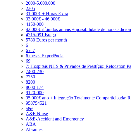
2000-5.000.000
2305
31.000€ + Horas Extra
33.000€ - 46.000€
4150-000
42.000€ ilíquidos anuais + possibilidade de horas adicio
4715-091 Braga
5780 Euros per month
6
6 e 7
6 meses Experiência
69
7; Hospitais NHS & Privados de Prestígio; Relocation P
7400-230
7750
8200
8600-174
9120-000
95.000€ ano + Integração Totalmente Comparticipada: 
958754521
a&e
A&E Nurse
A&E-Accident and Emergency
ABA
Abrantes