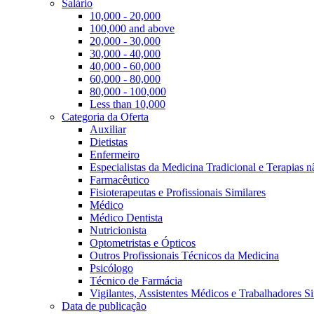
Salário
10,000 - 20,000
100,000 and above
20,000 - 30,000
30,000 - 40,000
40,000 - 60,000
60,000 - 80,000
80,000 - 100,000
Less than 10,000
Categoria da Oferta
Auxiliar
Dietistas
Enfermeiro
Especialistas da Medicina Tradicional e Terapias 
Farmacêutico
Fisioterapeutas e Profissionais Similares
Médico
Médico Dentista
Nutricionista
Optometristas e Ópticos
Outros Profissionais Técnicos da Medicina
Psicólogo
Técnico de Farmácia
Vigilantes, Assistentes Médicos e Trabalhadores Si
Data de publicação