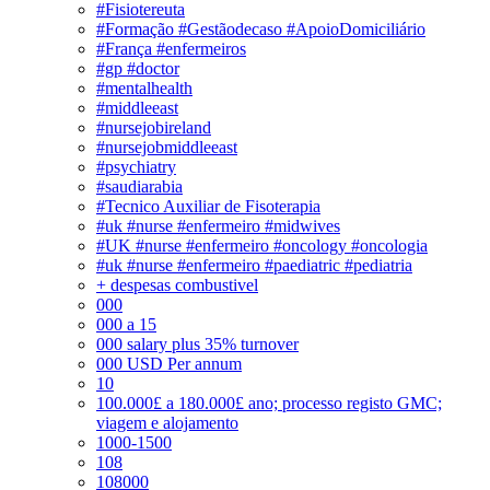
#Fisiotereuta
#Formação #Gestãodecaso #ApoioDomiciliário
#França #enfermeiros
#gp #doctor
#mentalhealth
#middleeast
#nursejobireland
#nursejobmiddleeast
#psychiatry
#saudiarabia
#Tecnico Auxiliar de Fisoterapia
#uk #nurse #enfermeiro #midwives
#UK #nurse #enfermeiro #oncology #oncologia
#uk #nurse #enfermeiro #paediatric #pediatria
+ despesas combustivel
000
000 a 15
000 salary plus 35% turnover
000 USD Per annum
10
100.000£ a 180.000£ ano; processo registo GMC;
viagem e alojamento
1000-1500
108
108000