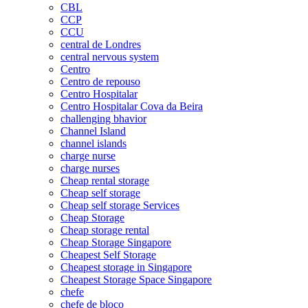
CBL
CCP
CCU
central de Londres
central nervous system
Centro
Centro de repouso
Centro Hospitalar
Centro Hospitalar Cova da Beira
challenging bhavior
Channel Island
channel islands
charge nurse
charge nurses
Cheap rental storage
Cheap self storage
Cheap self storage Services
Cheap Storage
Cheap storage rental
Cheap Storage Singapore
Cheapest Self Storage
Cheapest storage in Singapore
Cheapest Storage Space Singapore
chefe
chefe de bloco