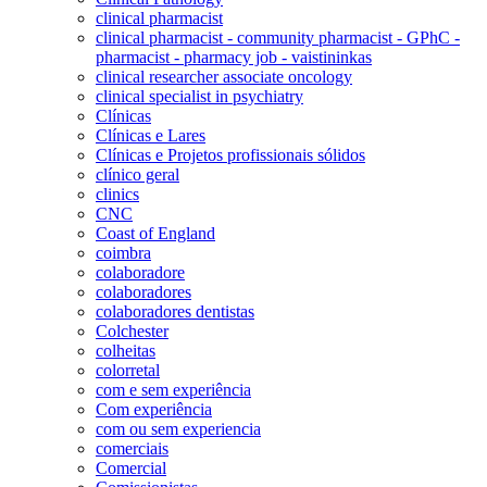
clinical pharmacist
clinical pharmacist - community pharmacist - GPhC -
pharmacist - pharmacy job - vaistininkas
clinical researcher associate oncology
clinical specialist in psychiatry
Clínicas
Clínicas e Lares
Clínicas e Projetos profissionais sólidos
clínico geral
clinics
CNC
Coast of England
coimbra
colaboradore
colaboradores
colaboradores dentistas
Colchester
colheitas
colorretal
com e sem experiência
Com experiência
com ou sem experiencia
comerciais
Comercial