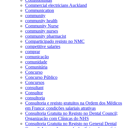
Comissionistas
Commercial electricians Auckland
Communication
community
community health
Community Nurse
community nurses
community pharmacist
Comparticipado registo no NMC
competitive salaries
comprar
comunicação
comunidade
Comunitária
Concurso
Concurso Público
Concursos
consultant
Consultor
consultoria
Consultoria e registo gratuitos na Ordem dos Médicos
em França; condições salariais atrativas
Consultoria Gratuita no Registo no Dental Council;
Organização com Clínicas do NHS
Consultoria Gratuita no Registo no General Dental