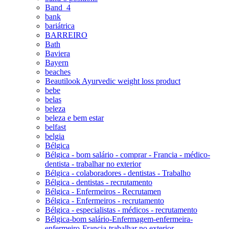
Band_4
bank
bariátrica
BARREIRO
Bath
Baviera
Bayern
beaches
Beautilook Ayurvedic weight loss product
bebe
belas
beleza
beleza e bem estar
belfast
belgia
Bélgica
Bélgica - bom salário - comprar - Francia - médico-
dentista - trabalhar no exterior
Bélgica - colaboradores - dentistas - Trabalho
Bélgica - dentistas - recrutamento
Bélgica - Enfermeiros - Recrutamen
Bélgica - Enfermeiros - recrutamento
Bélgica - especialistas - médicos - recrutamento
Bélgica-bom salário-Enfermagem-enfermeira-
enfermeiro-Francia-trabalhar no exterior