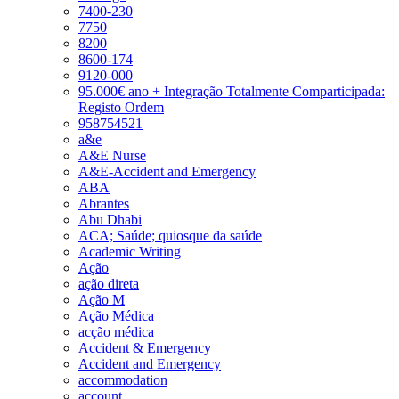
7400-230
7750
8200
8600-174
9120-000
95.000€ ano + Integração Totalmente Comparticipada:
Registo Ordem
958754521
a&e
A&E Nurse
A&E-Accident and Emergency
ABA
Abrantes
Abu Dhabi
ACA; Saúde; quiosque da saúde
Academic Writing
Ação
ação direta
Ação M
Ação Médica
acção médica
Accident & Emergency
Accident and Emergency
accommodation
account