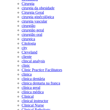
Cirurgia
cirurgia da obesidade
Cirurgia Geral
cirurgia ginécológica
cirurgia vascular
cirurgião
cirurgião geral
cirurgião oral
cirurgica
Citologia
city
Cleveland
cliente
clincal analysis
clinic
Clinic Practice Facilitators
clinica
clinica dentária
clinica dentaria na frança
clínica geral
clínica médica
Clinical
clinical instructor
Clinical Nurse
Clinical Pathology