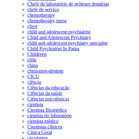
Chefe de laboratório de próteses dentárias
chefe de serviço
chemotherapy
chemotherapy nurse
chest
child and adolescent psychiatrist
Child and Adolescent Psychiatry
child and adolescent psychiatry specialist
Child Psychiatrist In Patna
Childreen
chile
china
chirurgien-dentiste
CICU
ciência
Ciências da educação
Ciências da saúde
Ciências psicológicas
cientista
Cientista Biomédica
cientista do laboratório
cientista médico
Cientistas clínicos
Cínica Geral
circulating