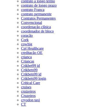
contrato a longo termo
contrato de longo prazo
contrato França
contrato permanente
Contratos Permanentes
Convencional
coordenação clínica
coordenador de bloco
coração
Cork
cowhig
Cpl Healthcare
creditação OE
criança
Crianças
Crikbet99 id
Crikbets99
Crikbets99 id
Crikbets99 login
Critical Care
cruises
cruizeiros
Cruzeiros
cryodon taxi
CT