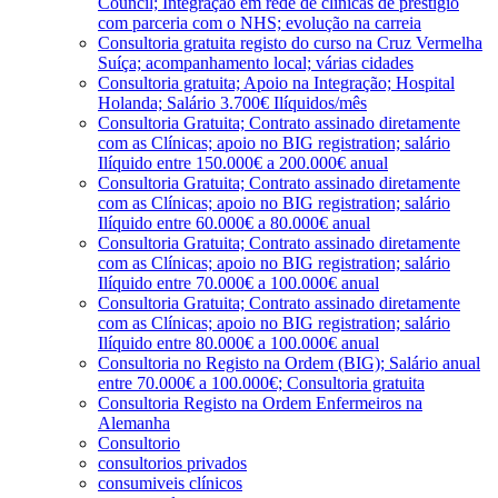
Council; Integração em rede de clínicas de prestígio
com parceria com o NHS; evolução na carreia
Consultoria gratuita registo do curso na Cruz Vermelha
Suíça; acompanhamento local; várias cidades
Consultoria gratuita; Apoio na Integração; Hospital
Holanda; Salário 3.700€ Ilíquidos/mês
Consultoria Gratuita; Contrato assinado diretamente
com as Clínicas; apoio no BIG registration; salário
Ilíquido entre 150.000€ a 200.000€ anual
Consultoria Gratuita; Contrato assinado diretamente
com as Clínicas; apoio no BIG registration; salário
Ilíquido entre 60.000€ a 80.000€ anual
Consultoria Gratuita; Contrato assinado diretamente
com as Clínicas; apoio no BIG registration; salário
Ilíquido entre 70.000€ a 100.000€ anual
Consultoria Gratuita; Contrato assinado diretamente
com as Clínicas; apoio no BIG registration; salário
Ilíquido entre 80.000€ a 100.000€ anual
Consultoria no Registo na Ordem (BIG); Salário anual
entre 70.000€ a 100.000€; Consultoria gratuita
Consultoria Registo na Ordem Enfermeiros na
Alemanha
Consultorio
consultorios privados
consumiveis clínicos