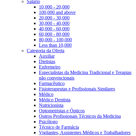
Salário
10,000 - 20,000
100,000 and above
20,000 - 30,000
30,000 - 40,000
40,000 - 60,000
60,000 - 80,000
80,000 - 100,000
Less than 10,000
Categoria da Oferta
Auxiliar
Dietistas
Enfermeiro
Especialistas da Medicina Tradicional e Terapias
não convencionais
Farmacêutico
Fisioterapeutas e Profissionais Similares
Médico
Médico Dentista
Nutricionista
Optometristas e Ópticos
Outros Profissionais Técnicos da Medicina
Psicólogo
Técnico de Farmácia
Vigilantes, Assistentes Médicos e Trabalhadores