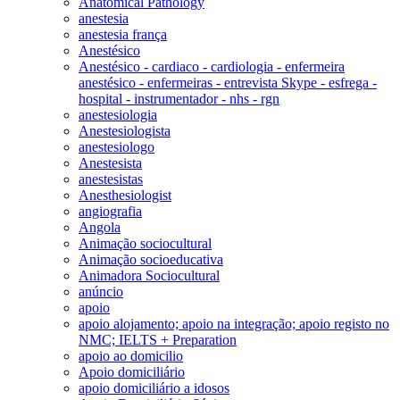
Anatomical Pathology
anestesia
anestesia frança
Anestésico
Anestésico - cardiaco - cardiologia - enfermeira
anestésico - enfermeiras - entrevista Skype - esfrega -
hospital - instrumentador - nhs - rgn
anestesiologia
Anestesiologista
anestesiologo
Anestesista
anestesistas
Anesthesiologist
angiografia
Angola
Animação sociocultural
Animação socioeducativa
Animadora Sociocultural
anúncio
apoio
apoio alojamento; apoio na integração; apoio registo no
NMC; IELTS + Preparation
apoio ao domicilio
Apoio domiciliário
apoio domiciliário a idosos