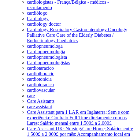
cardiologistas - França/Bélgica - médicos -
recrutamento
cardiólogo
Cardiology
cardiology doctor
Cardiology Respiratory Gastroenterology Oncology
Palliative Care Care of the Elderly Diabetes /
Endocrinology Paediatrics
cardiopneumologa
Cardiopneumologia
cardiopneumologista
Cardiopneumologistas
cardiotaracico
cardiothoracic
cardiotorácia
cardiotoracica
cardiovascular
care
Care Asistants
care assistant
Care Assistant para 1 LAR em Inglaterra; Sem e com
experiência; Contrato Full Time diretamente com os
Lares; Salário mensal entre 1.500£ a 2.000£
Care Assistant UK; Nursing/Care Home; Salários entre
1.500£ a 2.000£ por mês; Acompanhamento local em