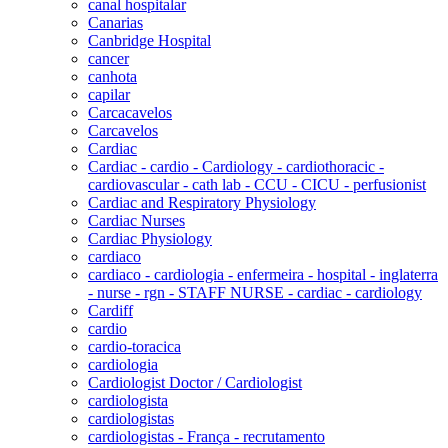
canal hospitalar
Canarias
Canbridge Hospital
cancer
canhota
capilar
Carcacavelos
Carcavelos
Cardiac
Cardiac - cardio - Cardiology - cardiothoracic -
cardiovascular - cath lab - CCU - CICU - perfusionist
Cardiac and Respiratory Physiology
Cardiac Nurses
Cardiac Physiology
cardiaco
cardiaco - cardiologia - enfermeira - hospital - inglaterra
- nurse - rgn - STAFF NURSE - cardiac - cardiology
Cardiff
cardio
cardio-toracica
cardiologia
Cardiologist Doctor / Cardiologist
cardiologista
cardiologistas
cardiologistas - França - recrutamento