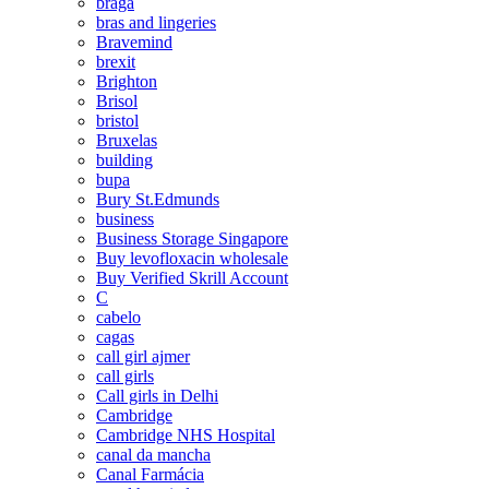
braga
bras and lingeries
Bravemind
brexit
Brighton
Brisol
bristol
Bruxelas
building
bupa
Bury St.Edmunds
business
Business Storage Singapore
Buy levofloxacin wholesale
Buy Verified Skrill Account
C
cabelo
cagas
call girl ajmer
call girls
Call girls in Delhi
Cambridge
Cambridge NHS Hospital
canal da mancha
Canal Farmácia