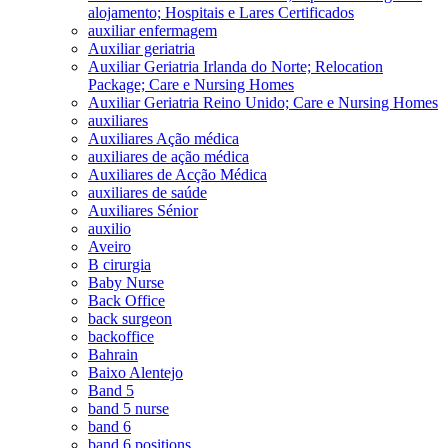
alojamento; Hospitais e Lares Certificados
auxiliar enfermagem
Auxiliar geriatria
Auxiliar Geriatria Irlanda do Norte; Relocation
Package; Care e Nursing Homes
Auxiliar Geriatria Reino Unido; Care e Nursing Homes
auxiliares
Auxiliares Ação médica
auxiliares de ação médica
Auxiliares de Acção Médica
auxiliares de saúde
Auxiliares Sénior
auxilio
Aveiro
B cirurgia
Baby Nurse
Back Office
back surgeon
backoffice
Bahrain
Baixo Alentejo
Band 5
band 5 nurse
band 6
band 6 positions