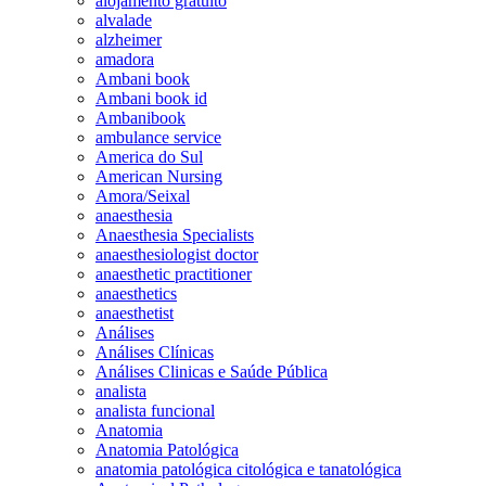
alojamento gratuito
alvalade
alzheimer
amadora
Ambani book
Ambani book id
Ambanibook
ambulance service
America do Sul
American Nursing
Amora/Seixal
anaesthesia
Anaesthesia Specialists
anaesthesiologist doctor
anaesthetic practitioner
anaesthetics
anaesthetist
Análises
Análises Clínicas
Análises Clinicas e Saúde Pública
analista
analista funcional
Anatomia
Anatomia Patológica
anatomia patológica citológica e tanatológica