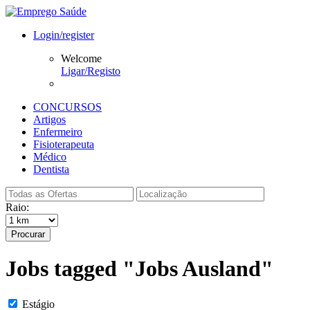
Login/register
Welcome
Ligar/Registo
CONCURSOS
Artigos
Enfermeiro
Fisioterapeuta
Médico
Dentista
Raio:
Procurar
Jobs tagged "Jobs Ausland"
Estágio