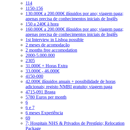
114
1150-156
130.000€ a 200.000€ ilíquidos por ano; viagem paga;
apenas precisa de conhecimentos iniciais de Inglês
150 a 240€ à hora
160.000€ a 200.000€ ilíquidos por ano; viagem paga;
apenas precisa de conhecimentos iniciais de Inglês
1st Interview in Lisboa possible
2 meses de acomodação
2 months free accomodation
2000-5.000.000
2305
31.000€ + Horas Extra
33.000€ - 46.000€
4150-000
42.000€ ilíquidos anuais + possibilidade de horas
adicionais; registo NMBI gratuito; viagem paga
4715-091 Braga
5780 Euros per month
6
6 e 7
6 meses Experiência
69
7; Hospitais NHS & Privados de Prestígio; Relocation
Package