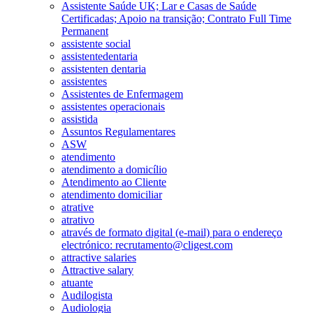
Assistente Saúde UK; Lar e Casas de Saúde
Certificadas; Apoio na transição; Contrato Full Time
Permanent
assistente social
assistentedentaria
assistenten dentaria
assistentes
Assistentes de Enfermagem
assistentes operacionais
assistida
Assuntos Regulamentares
ASW
atendimento
atendimento a domicílio
Atendimento ao Cliente
atendimento domiciliar
atrative
atrativo
através de formato digital (e-mail) para o endereço
electrónico: recrutamento@cligest.com
attractive salaries
Attractive salary
atuante
Audilogista
Audiologia