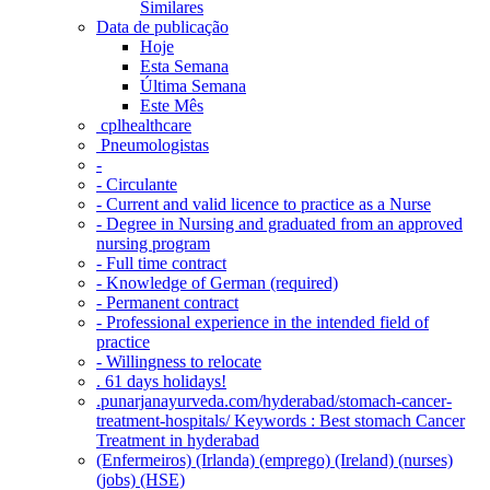
Similares
Data de publicação
Hoje
Esta Semana
Última Semana
Este Mês
‎ cplhealthcare‬
Pneumologistas
-
- Circulante
- Current and valid licence to practice as a Nurse
- Degree in Nursing and graduated from an approved
nursing program
- Full time contract
- Knowledge of German (required)
- Permanent contract
- Professional experience in the intended field of
practice
- Willingness to relocate
. 61 days holidays!
.punarjanayurveda.com/hyderabad/stomach-cancer-
treatment-hospitals/ Keywords : Best stomach Cancer
Treatment in hyderabad
(Enfermeiros) (Irlanda) (emprego) (Ireland) (nurses)
(jobs) (HSE)