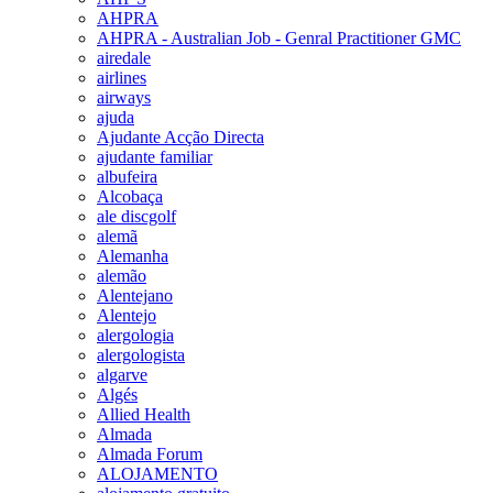
AHPRA
AHPRA - Australian Job - Genral Practitioner GMC
airedale
airlines
airways
ajuda
Ajudante Acção Directa
ajudante familiar
albufeira
Alcobaça
ale discgolf
alemã
Alemanha
alemão
Alentejano
Alentejo
alergologia
alergologista
algarve
Algés
Allied Health
Almada
Almada Forum
ALOJAMENTO