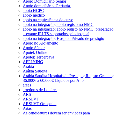
Apoio Domiciliário Sénior
Apoio domiciliário. Geriatría.
apoio HCPC
apoio medico
apoio na equivalência do curso
apoio na integração; apoio registo no NMC
apoio na integração; apoio registo no NMC; preparação
+ exame IELTS suportados pelo hospital
apoio na integração; Hospital Privado de prestígio
Apoio no Alojamento
Apoio Sénior
Apotek Online
Apotek Terpercaya
APPLYING
Arabia
Arábia Saudita
Arábia Saudita Hospitais de Prestígio; Registo Gratuito;
36.000€ a 60.000€ Líquidos por Ano
areas
arredores de Londres
ARS
ARSLVT
ARSLVT Ortopedia
Artas
As candidaturas devem ser enviadas para