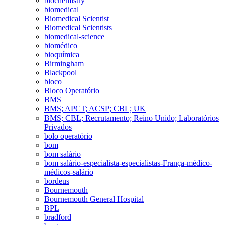
biochemistry
biomedical
Biomedical Scientist
Biomedical Scientists
biomedical-science
biomédico
bioquímica
Birmingham
Blackpool
bloco
Bloco Operatório
BMS
BMS; APCT; ACSP; CBL; UK
BMS; CBL; Recrutamento; Reino Unido; Laboratórios
Privados
bolo operatório
bom
bom salário
bom salário-especialista-especialistas-França-médico-
médicos-salário
bordeus
Bournemouth
Bournemouth General Hospital
BPL
bradford