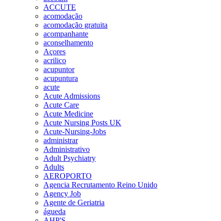
ACCUTE
acomodação
acomodação gratuita
acompanhante
aconselhamento
Açores
acrilico
acupuntor
acupuntura
acute
Acute Admissions
Acute Care
Acute Medicine
Acute Nursing Posts UK
Acute-Nursing-Jobs
administrar
Administrativo
Adult Psychiatry
Adults
AEROPORTO
Agencia Recrutamento Reino Unido
Agency Job
Agente de Geriatria
águeda
AHP'S