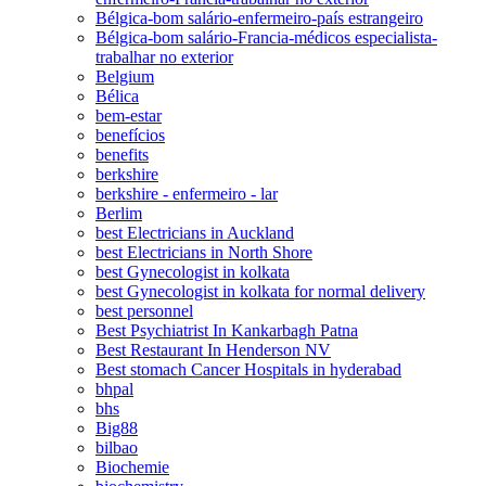
Bélgica-bom salário-enfermeiro-país estrangeiro
Bélgica-bom salário-Francia-médicos especialista-
trabalhar no exterior
Belgium
Bélica
bem-estar
benefícios
benefits
berkshire
berkshire - enfermeiro - lar
Berlim
best Electricians in Auckland
best Electricians in North Shore
best Gynecologist in kolkata
best Gynecologist in kolkata for normal delivery
best personnel
Best Psychiatrist In Kankarbagh Patna
Best Restaurant In Henderson NV
Best stomach Cancer Hospitals in hyderabad
bhpal
bhs
Big88
bilbao
Biochemie