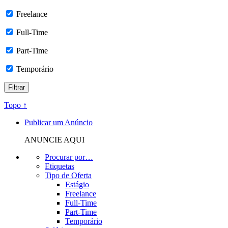
Freelance
Full-Time
Part-Time
Temporário
Topo ↑
Publicar um Anúncio
ANUNCIE AQUI
Procurar por…
Etiquetas
Tipo de Oferta
Estágio
Freelance
Full-Time
Part-Time
Temporário