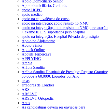
Apoio Domiciliário Sénior
Apoio domiciliário. Geriatría.
apoio HCPC
apoio medico
apoio na equivalência do curso
apoio na integração; apoio registo no NMC
apoio na integração; apoio registo no NMC; preparação
+ exame IELTS suportados pelo hospital
apoio na integração; Hospital Privado de prestígio
Apoio no Alojamento
Apoio Sénior
Apotek Online
Apotek Terpercaya
APPLYING
Arabia
Arábia Saudita
Arábia Saudita Hospitais de Prestígio; Registo Gratuito;
36.000€ a 60.000€ Líquidos por Ano
areas
arredores de Londres
ARS
ARSLVT
ARSLVT Ortopedia
Artas
As candidaturas devem ser enviadas para