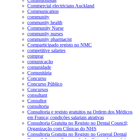
Comissionistas
Commercial electricians Auckland
Communication
community
community health
Community Nurse
community nurses
community pharmacist
Comparticipado registo no NMC
competitive salaries
comprar
comunicação
comunidade
Comunitária
Concurso
Concurso Público
Concursos
consultant
Consultor
consultoria
Consultoria e registo gratuitos na Ordem dos Médicos
em França; condições salariais atrativas
Consultoria Gratuita no Registo no Dental Council;
Organização com Clínicas do NHS
Consultoria Gratuita no Registo no General Dental