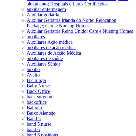
alojamento; Hospitais e Lares Certificados
auxiliar enfermagem
Auxiliar geriatria
Auxiliar Geriatria Irlanda do Norte; Relocation
Package; Care e Nursing Homes
Auxiliar Geriatria Reino Unido; Care e Nursing Homes
auxiliares
Auxiliares Ação médica
auxiliares de ação médica
Auxiliares de Acção Médica
auxiliares de saúde
Auxiliares Sénior
auxilio
Aveiro
B cirurgia
Baby Nurse
Back Office
back surgeon
backoffice
Bahrain
Baixo Alentejo
Band 5
band 5 nurse
band 6
band 6 positions