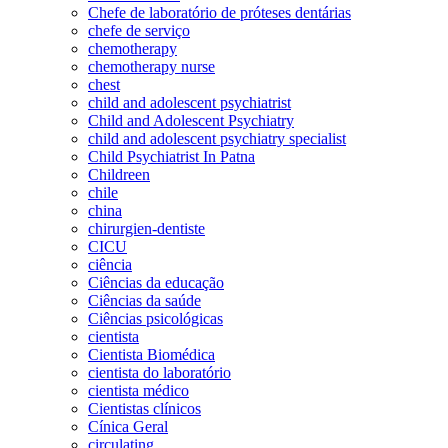
Chefe de laboratório de próteses dentárias
chefe de serviço
chemotherapy
chemotherapy nurse
chest
child and adolescent psychiatrist
Child and Adolescent Psychiatry
child and adolescent psychiatry specialist
Child Psychiatrist In Patna
Childreen
chile
china
chirurgien-dentiste
CICU
ciência
Ciências da educação
Ciências da saúde
Ciências psicológicas
cientista
Cientista Biomédica
cientista do laboratório
cientista médico
Cientistas clínicos
Cínica Geral
circulating