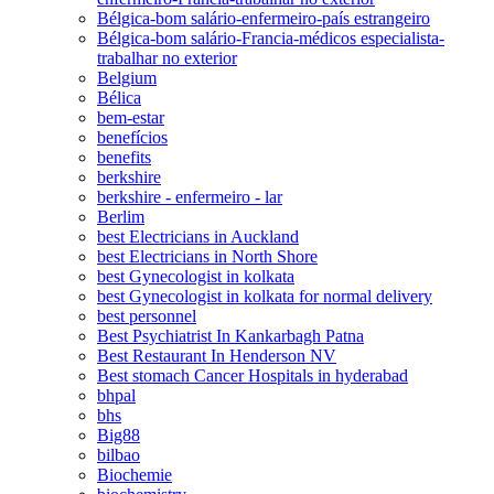
Bélgica-bom salário-enfermeiro-país estrangeiro
Bélgica-bom salário-Francia-médicos especialista-
trabalhar no exterior
Belgium
Bélica
bem-estar
benefícios
benefits
berkshire
berkshire - enfermeiro - lar
Berlim
best Electricians in Auckland
best Electricians in North Shore
best Gynecologist in kolkata
best Gynecologist in kolkata for normal delivery
best personnel
Best Psychiatrist In Kankarbagh Patna
Best Restaurant In Henderson NV
Best stomach Cancer Hospitals in hyderabad
bhpal
bhs
Big88
bilbao
Biochemie