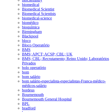
biochemistry
biomedical
Biomedical Scientist
Biomedical Scientists
biomedical-science
biomédico
bioquímica
Birmingham
Blackpool
bloco
Bloco Operatório
BMS
BMS; APCT; ACSP; CBL; UK
BMS; CBL; Recrutamento; Reino Unido; Laboratórios
Privados
bolo operatório
bom
bom salário
bom salário-especialista-especialistas-França-médico-
médicos-salário
bordeus
Bournemouth
Bournemouth General Hospital
BPL
bradford