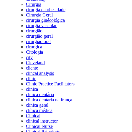
Cirurgia
cirurgia da obesidade
Cirurgia Geral
cirurgia ginécológica
cirurgia vascular
cirurgião
cirurgião geral
cirurgião oral
cirurgica
Citologia
city
Cleveland
cliente
clincal analysis
clinic
Clinic Practice Facilitators
clinica
clinica dentária
clinica dentaria na frança
clínica geral
clínica médica
Clinical
clinical instructor
Clinical Nurse
Clinical Pathology