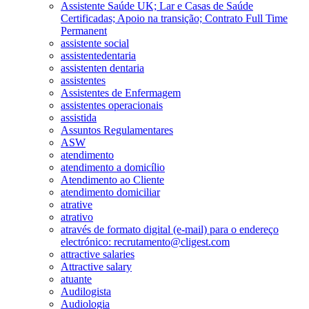
Assistente Saúde UK; Lar e Casas de Saúde
Certificadas; Apoio na transição; Contrato Full Time
Permanent
assistente social
assistentedentaria
assistenten dentaria
assistentes
Assistentes de Enfermagem
assistentes operacionais
assistida
Assuntos Regulamentares
ASW
atendimento
atendimento a domicílio
Atendimento ao Cliente
atendimento domiciliar
atrative
atrativo
através de formato digital (e-mail) para o endereço
electrónico: recrutamento@cligest.com
attractive salaries
Attractive salary
atuante
Audilogista
Audiologia