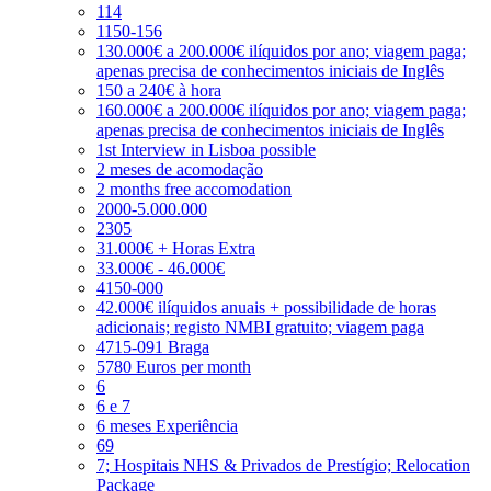
114
1150-156
130.000€ a 200.000€ ilíquidos por ano; viagem paga;
apenas precisa de conhecimentos iniciais de Inglês
150 a 240€ à hora
160.000€ a 200.000€ ilíquidos por ano; viagem paga;
apenas precisa de conhecimentos iniciais de Inglês
1st Interview in Lisboa possible
2 meses de acomodação
2 months free accomodation
2000-5.000.000
2305
31.000€ + Horas Extra
33.000€ - 46.000€
4150-000
42.000€ ilíquidos anuais + possibilidade de horas
adicionais; registo NMBI gratuito; viagem paga
4715-091 Braga
5780 Euros per month
6
6 e 7
6 meses Experiência
69
7; Hospitais NHS & Privados de Prestígio; Relocation
Package