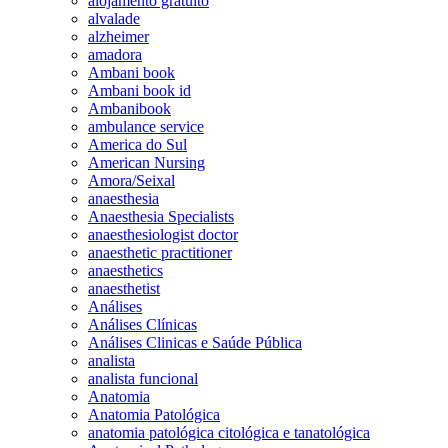
alojamento gratuito
alvalade
alzheimer
amadora
Ambani book
Ambani book id
Ambanibook
ambulance service
America do Sul
American Nursing
Amora/Seixal
anaesthesia
Anaesthesia Specialists
anaesthesiologist doctor
anaesthetic practitioner
anaesthetics
anaesthetist
Análises
Análises Clínicas
Análises Clinicas e Saúde Pública
analista
analista funcional
Anatomia
Anatomia Patológica
anatomia patológica citológica e tanatológica