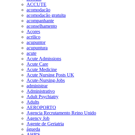
ACCUTE
acomodação
acomodação gratuita
acompanhante
aconselhamento
Açores
acrilico
acupuntor
acupuntura
acute
Acute Admissions
Acute Care
Acute Medicine
Acute Nursing Posts UK
Acute-Nursing-Jobs
administrar
Administrativo
Adult Psychiatry
Adults
AEROPORTO
Agencia Recrutamento Reino Unido
Agency Job
Agente de Geriatria
águeda
AHP'S