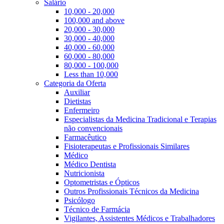
Salário
10,000 - 20,000
100,000 and above
20,000 - 30,000
30,000 - 40,000
40,000 - 60,000
60,000 - 80,000
80,000 - 100,000
Less than 10,000
Categoria da Oferta
Auxiliar
Dietistas
Enfermeiro
Especialistas da Medicina Tradicional e Terapias
não convencionais
Farmacêutico
Fisioterapeutas e Profissionais Similares
Médico
Médico Dentista
Nutricionista
Optometristas e Ópticos
Outros Profissionais Técnicos da Medicina
Psicólogo
Técnico de Farmácia
Vigilantes, Assistentes Médicos e Trabalhadores