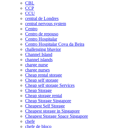
CBL
CCP
CCU
central de Londres
central nervous system
Centro
Centro de repouso
Centro Hospitalar
Centro Hospitalar Cova da Beira
challenging bhavior
Channel Island
channel islands
charge nurse
charge nurses
Cheap rental storage
Cheap self storage
Cheap self storage Services
Cheap Storage
Cheap storage rental
Cheap Storage Singapore
Cheapest Self Storage
Cheapest storage in Singapore
Cheapest Storage Space Singapore
chefe
chefe de bloco