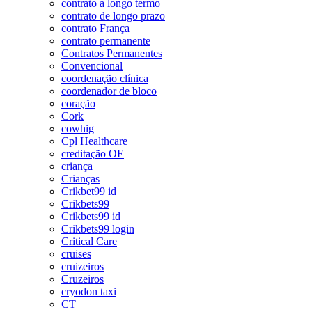
contrato a longo termo
contrato de longo prazo
contrato França
contrato permanente
Contratos Permanentes
Convencional
coordenação clínica
coordenador de bloco
coração
Cork
cowhig
Cpl Healthcare
creditação OE
criança
Crianças
Crikbet99 id
Crikbets99
Crikbets99 id
Crikbets99 login
Critical Care
cruises
cruizeiros
Cruzeiros
cryodon taxi
CT