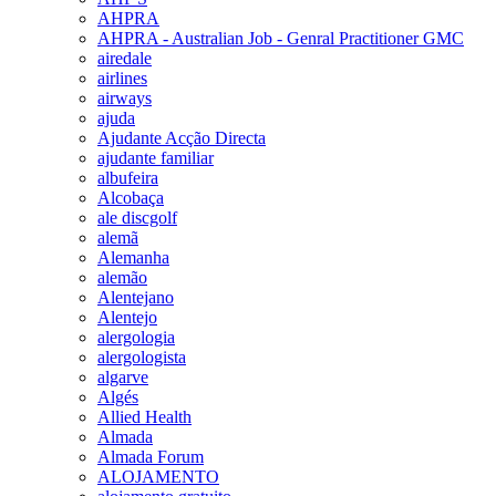
AHPRA
AHPRA - Australian Job - Genral Practitioner GMC
airedale
airlines
airways
ajuda
Ajudante Acção Directa
ajudante familiar
albufeira
Alcobaça
ale discgolf
alemã
Alemanha
alemão
Alentejano
Alentejo
alergologia
alergologista
algarve
Algés
Allied Health
Almada
Almada Forum
ALOJAMENTO