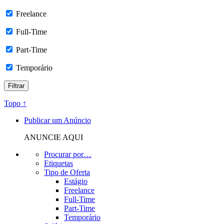
Freelance
Full-Time
Part-Time
Temporário
Topo ↑
Publicar um Anúncio
ANUNCIE AQUI
Procurar por…
Etiquetas
Tipo de Oferta
Estágio
Freelance
Full-Time
Part-Time
Temporário