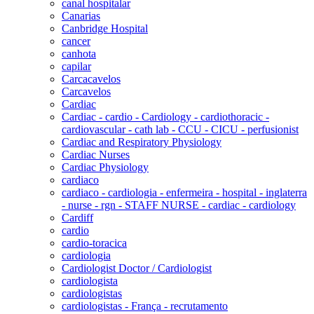
canal hospitalar
Canarias
Canbridge Hospital
cancer
canhota
capilar
Carcacavelos
Carcavelos
Cardiac
Cardiac - cardio - Cardiology - cardiothoracic -
cardiovascular - cath lab - CCU - CICU - perfusionist
Cardiac and Respiratory Physiology
Cardiac Nurses
Cardiac Physiology
cardiaco
cardiaco - cardiologia - enfermeira - hospital - inglaterra
- nurse - rgn - STAFF NURSE - cardiac - cardiology
Cardiff
cardio
cardio-toracica
cardiologia
Cardiologist Doctor / Cardiologist
cardiologista
cardiologistas
cardiologistas - França - recrutamento