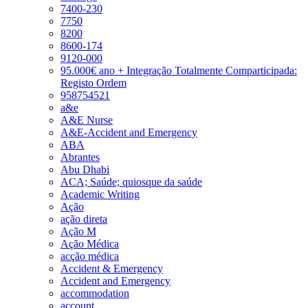
7400-230
7750
8200
8600-174
9120-000
95.000€ ano + Integração Totalmente Comparticipada:
Registo Ordem
958754521
a&e
A&E Nurse
A&E-Accident and Emergency
ABA
Abrantes
Abu Dhabi
ACA; Saúde; quiosque da saúde
Academic Writing
Ação
ação direta
Ação M
Ação Médica
acção médica
Accident & Emergency
Accident and Emergency
accommodation
account