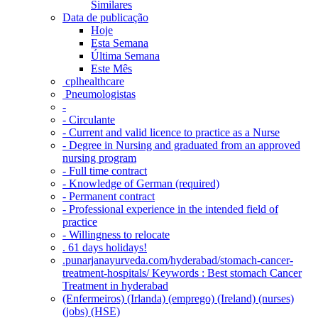
Similares
Data de publicação
Hoje
Esta Semana
Última Semana
Este Mês
‎ cplhealthcare‬
Pneumologistas
-
- Circulante
- Current and valid licence to practice as a Nurse
- Degree in Nursing and graduated from an approved
nursing program
- Full time contract
- Knowledge of German (required)
- Permanent contract
- Professional experience in the intended field of
practice
- Willingness to relocate
. 61 days holidays!
.punarjanayurveda.com/hyderabad/stomach-cancer-
treatment-hospitals/ Keywords : Best stomach Cancer
Treatment in hyderabad
(Enfermeiros) (Irlanda) (emprego) (Ireland) (nurses)
(jobs) (HSE)