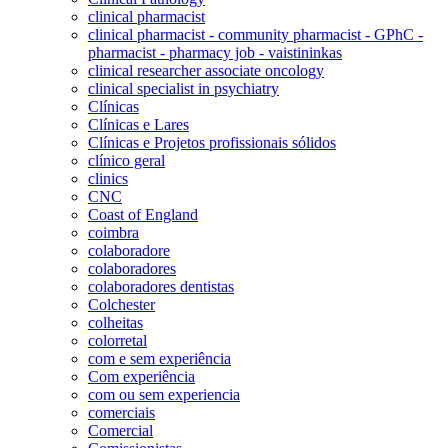
clinical pharmacist
clinical pharmacist - community pharmacist - GPhC -
pharmacist - pharmacy job - vaistininkas
clinical researcher associate oncology
clinical specialist in psychiatry
Clínicas
Clínicas e Lares
Clínicas e Projetos profissionais sólidos
clínico geral
clinics
CNC
Coast of England
coimbra
colaboradore
colaboradores
colaboradores dentistas
Colchester
colheitas
colorretal
com e sem experiência
Com experiência
com ou sem experiencia
comerciais
Comercial