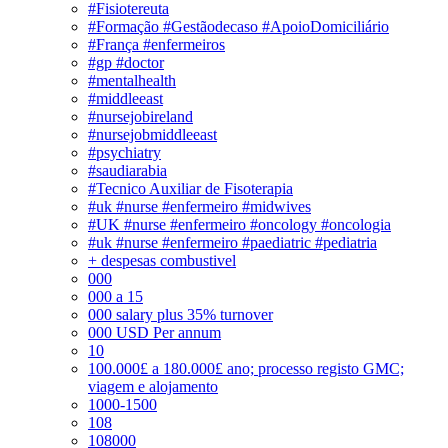
#Fisiotereuta
#Formação #Gestãodecaso #ApoioDomiciliário
#França #enfermeiros
#gp #doctor
#mentalhealth
#middleeast
#nursejobireland
#nursejobmiddleeast
#psychiatry
#saudiarabia
#Tecnico Auxiliar de Fisoterapia
#uk #nurse #enfermeiro #midwives
#UK #nurse #enfermeiro #oncology #oncologia
#uk #nurse #enfermeiro #paediatric #pediatria
+ despesas combustivel
000
000 a 15
000 salary plus 35% turnover
000 USD Per annum
10
100.000£ a 180.000£ ano; processo registo GMC;
viagem e alojamento
1000-1500
108
108000