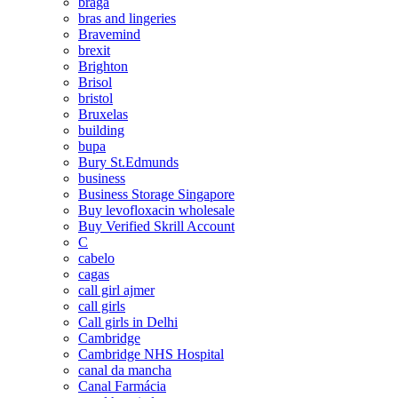
braga
bras and lingeries
Bravemind
brexit
Brighton
Brisol
bristol
Bruxelas
building
bupa
Bury St.Edmunds
business
Business Storage Singapore
Buy levofloxacin wholesale
Buy Verified Skrill Account
C
cabelo
cagas
call girl ajmer
call girls
Call girls in Delhi
Cambridge
Cambridge NHS Hospital
canal da mancha
Canal Farmácia