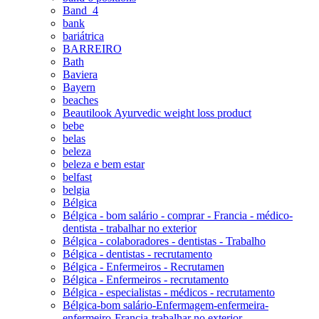
Band_4
bank
bariátrica
BARREIRO
Bath
Baviera
Bayern
beaches
Beautilook Ayurvedic weight loss product
bebe
belas
beleza
beleza e bem estar
belfast
belgia
Bélgica
Bélgica - bom salário - comprar - Francia - médico-
dentista - trabalhar no exterior
Bélgica - colaboradores - dentistas - Trabalho
Bélgica - dentistas - recrutamento
Bélgica - Enfermeiros - Recrutamen
Bélgica - Enfermeiros - recrutamento
Bélgica - especialistas - médicos - recrutamento
Bélgica-bom salário-Enfermagem-enfermeira-
enfermeiro-Francia-trabalhar no exterior