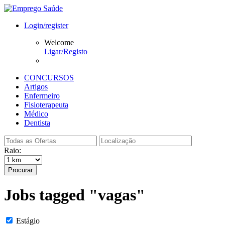
Login/register
Welcome
Ligar/Registo
CONCURSOS
Artigos
Enfermeiro
Fisioterapeuta
Médico
Dentista
Raio:
Procurar
Jobs tagged "vagas"
Estágio