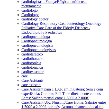
cardiologistas - França/Bélgica - médicos -
recrutamento
cardiólogo
Cardiology
cardiology doctor
Cardiology Respiratory Gastroenterology Oncology
Palliative Care Care of the Elderly Diabetes /
Endocrinology Paediatrics
cardiopneumologa
Cardiopneumologia
cardiopneumologista
Cardiopneumologistas
cardiotaracico
cardiothoracic
cardiotorácia
cardiotoracica
cardiovascular
care
Care Asistants
care assistant
Care Assistant para 1 LAR em Inglaterra; Sem e com
experiência; Contrato Full Time diretamente com os
Lares; Salário mensal entre 1.500£ a 2.000£
Care Assistant UK; Nursing/Care Home; Salários entre
1.500£ a 2.000£ por mês; Acompanhamento local em