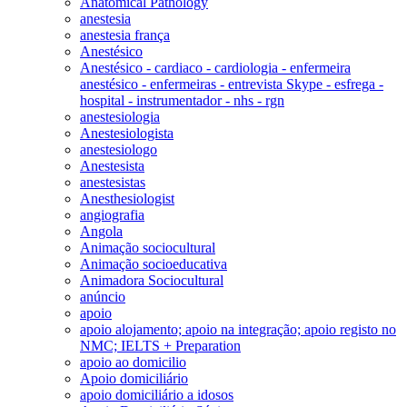
Anatomical Pathology
anestesia
anestesia frança
Anestésico
Anestésico - cardiaco - cardiologia - enfermeira
anestésico - enfermeiras - entrevista Skype - esfrega -
hospital - instrumentador - nhs - rgn
anestesiologia
Anestesiologista
anestesiologo
Anestesista
anestesistas
Anesthesiologist
angiografia
Angola
Animação sociocultural
Animação socioeducativa
Animadora Sociocultural
anúncio
apoio
apoio alojamento; apoio na integração; apoio registo no
NMC; IELTS + Preparation
apoio ao domicilio
Apoio domiciliário
apoio domiciliário a idosos