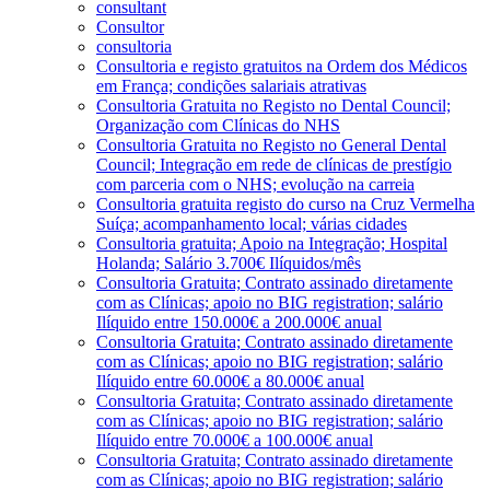
consultant
Consultor
consultoria
Consultoria e registo gratuitos na Ordem dos Médicos
em França; condições salariais atrativas
Consultoria Gratuita no Registo no Dental Council;
Organização com Clínicas do NHS
Consultoria Gratuita no Registo no General Dental
Council; Integração em rede de clínicas de prestígio
com parceria com o NHS; evolução na carreia
Consultoria gratuita registo do curso na Cruz Vermelha
Suíça; acompanhamento local; várias cidades
Consultoria gratuita; Apoio na Integração; Hospital
Holanda; Salário 3.700€ Ilíquidos/mês
Consultoria Gratuita; Contrato assinado diretamente
com as Clínicas; apoio no BIG registration; salário
Ilíquido entre 150.000€ a 200.000€ anual
Consultoria Gratuita; Contrato assinado diretamente
com as Clínicas; apoio no BIG registration; salário
Ilíquido entre 60.000€ a 80.000€ anual
Consultoria Gratuita; Contrato assinado diretamente
com as Clínicas; apoio no BIG registration; salário
Ilíquido entre 70.000€ a 100.000€ anual
Consultoria Gratuita; Contrato assinado diretamente
com as Clínicas; apoio no BIG registration; salário