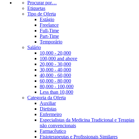
Procurar por…
Etiquetas
Tipo de Oferta
Estágio
Freelance
Full-Time
Part-Time
Temporário
Salário
10,000 - 20,000
100,000 and above
20,000 - 30,000
30,000 - 40,000
40,000 - 60,000
60,000 - 80,000
80,000 - 100,000
Less than 10,000
Categoria da Oferta
Auxiliar
Dietistas
Enfermeiro
Especialistas da Medicina Tradicional e Terapias
não convencionais
Farmacêutico
Fisioterapeutas e Profissionais Similares