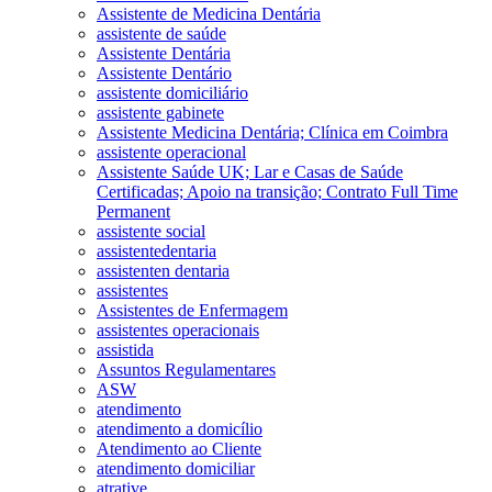
Assistente de Medicina Dentária
assistente de saúde
Assistente Dentária
Assistente Dentário
assistente domiciliário
assistente gabinete
Assistente Medicina Dentária; Clínica em Coimbra
assistente operacional
Assistente Saúde UK; Lar e Casas de Saúde
Certificadas; Apoio na transição; Contrato Full Time
Permanent
assistente social
assistentedentaria
assistenten dentaria
assistentes
Assistentes de Enfermagem
assistentes operacionais
assistida
Assuntos Regulamentares
ASW
atendimento
atendimento a domicílio
Atendimento ao Cliente
atendimento domiciliar
atrative