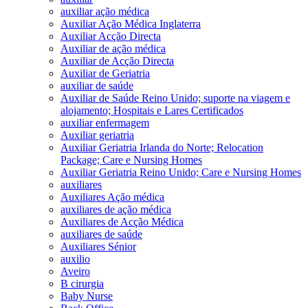
auxiliar ação médica
Auxiliar Ação Médica Inglaterra
Auxiliar Acção Directa
Auxiliar de ação médica
Auxiliar de Acção Directa
Auxiliar de Geriatria
auxiliar de saúde
Auxiliar de Saúde Reino Unido; suporte na viagem e
alojamento; Hospitais e Lares Certificados
auxiliar enfermagem
Auxiliar geriatria
Auxiliar Geriatria Irlanda do Norte; Relocation
Package; Care e Nursing Homes
Auxiliar Geriatria Reino Unido; Care e Nursing Homes
auxiliares
Auxiliares Ação médica
auxiliares de ação médica
Auxiliares de Acção Médica
auxiliares de saúde
Auxiliares Sénior
auxilio
Aveiro
B cirurgia
Baby Nurse