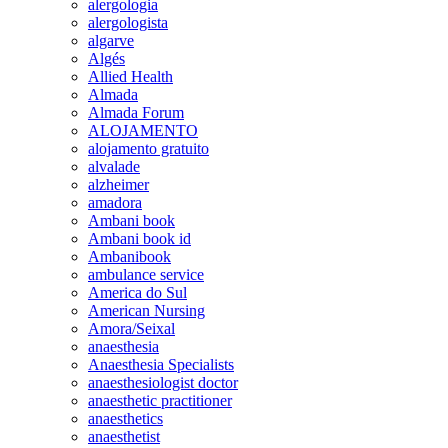
alergologia
alergologista
algarve
Algés
Allied Health
Almada
Almada Forum
ALOJAMENTO
alojamento gratuito
alvalade
alzheimer
amadora
Ambani book
Ambani book id
Ambanibook
ambulance service
America do Sul
American Nursing
Amora/Seixal
anaesthesia
Anaesthesia Specialists
anaesthesiologist doctor
anaesthetic practitioner
anaesthetics
anaesthetist