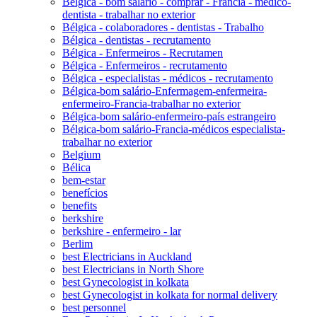
Bélgica - bom salário - comprar - Francia - médico-
dentista - trabalhar no exterior
Bélgica - colaboradores - dentistas - Trabalho
Bélgica - dentistas - recrutamento
Bélgica - Enfermeiros - Recrutamen
Bélgica - Enfermeiros - recrutamento
Bélgica - especialistas - médicos - recrutamento
Bélgica-bom salário-Enfermagem-enfermeira-
enfermeiro-Francia-trabalhar no exterior
Bélgica-bom salário-enfermeiro-país estrangeiro
Bélgica-bom salário-Francia-médicos especialista-
trabalhar no exterior
Belgium
Bélica
bem-estar
benefícios
benefits
berkshire
berkshire - enfermeiro - lar
Berlim
best Electricians in Auckland
best Electricians in North Shore
best Gynecologist in kolkata
best Gynecologist in kolkata for normal delivery
best personnel