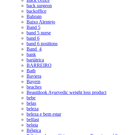
Back Office
back surgeon
backoffice
Bahrain
Baixo Alentejo
Band 5
band 5 nurse
band 6
band 6 positions
Band_4
bank
bariátrica
BARREIRO
Bath
Baviera
Bayern
beaches
Beautilook Ayurvedic weight loss product
bebe
belas
beleza
beleza e bem estar
belfast
belgia
Bélgica