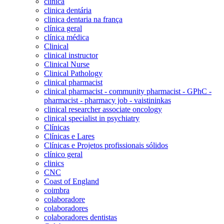
clinica
clinica dentária
clinica dentaria na frança
clínica geral
clínica médica
Clinical
clinical instructor
Clinical Nurse
Clinical Pathology
clinical pharmacist
clinical pharmacist - community pharmacist - GPhC -
pharmacist - pharmacy job - vaistininkas
clinical researcher associate oncology
clinical specialist in psychiatry
Clínicas
Clínicas e Lares
Clínicas e Projetos profissionais sólidos
clínico geral
clinics
CNC
Coast of England
coimbra
colaboradore
colaboradores
colaboradores dentistas