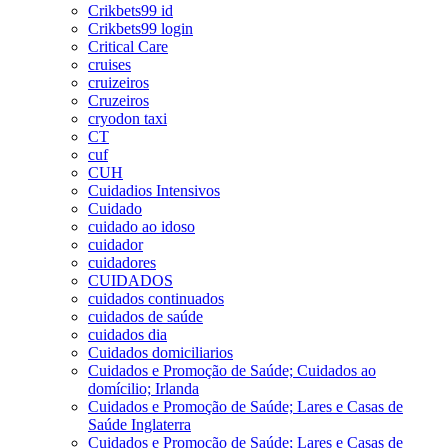
Crikbets99 id
Crikbets99 login
Critical Care
cruises
cruizeiros
Cruzeiros
cryodon taxi
CT
cuf
CUH
Cuidadios Intensivos
Cuidado
cuidado ao idoso
cuidador
cuidadores
CUIDADOS
cuidados continuados
cuidados de saúde
cuidados dia
Cuidados domiciliarios
Cuidados e Promoção de Saúde; Cuidados ao
domícilio; Irlanda
Cuidados e Promoção de Saúde; Lares e Casas de
Saúde Inglaterra
Cuidados e Promoção de Saúde; Lares e Casas de