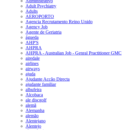
Administrativo
Adult Psychiatry
Adults
AEROPORTO
Agencia Recrutamento Reino Unido
Agency Job
Agente de Geriatria
águeda
AHP'S
AHPRA
AHPRA - Australian Job - Genral Practitioner GMC
airedale
airlines
airways
ajuda
Ajudante Acção Directa
ajudante familiar
albufeira
Alcobaça
ale discgolf
alemã
Alemanha
alemão
Alentejano
Alentejo