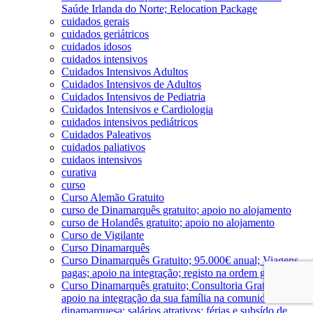
Saúde Irlanda do Norte; Relocation Package
cuidados gerais
cuidados geriátricos
cuidados idosos
cuidados intensivos
Cuidados Intensivos Adultos
Cuidados Intensivos de Adultos
Cuidados Intensivos de Pediatria
Cuidados Intensivos e Cardiologia
cuidados intensivos pediátricos
Cuidados Paleativos
cuidados paliativos
cuidaos intensivos
curativa
curso
Curso Alemão Gratuito
curso de Dinamarquês gratuito; apoio no alojamento
curso de Holandês gratuito; apoio no alojamento
Curso de Vigilante
Curso Dinamarquês
Curso Dinamarquês Gratuito; 95.000€ anual; Viagens
pagas; apoio na integração; registo na ordem gratuito
Curso Dinamarquês gratuito; Consultoria Gratuita;
apoio na integração da sua família na comunidade
dinamarquesa; salários atrativos; férias e subsído de