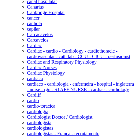
canal hospitalar
Canarias
Canbridge Hospital
cancer
canhota
capilar
Carcacavelos
Carcavelos
Cardiac
Cardiac - cardio - Cardiology - cardiothoracic -
cardiovascular - cath lab - CCU - CICU - perfusionist
Cardiac and Respiratory Physiology
Cardiac Nurses
Cardiac Physiology
cardiaco
cardiaco - cardiologia - enfermeira - hospital - inglaterra
- nurse - rgn - STAFF NURSE - cardiac - cardiology
Cardiff
cardio
cardio-toracica
cardiologia
Cardiologist Doctor / Cardiologist
cardiologista
cardiologistas
cardiologistas - França - recrutamento