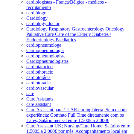
cardiologistas - França/Bélgica - médicos -
recrutamento
cardiólogo
Cardiology
cardiology doctor
Cardiology Respiratory Gastroenterology Oncology
Palliative Care Care of the Elderly Diabetes /
Endocrinology Paediatrics
cardiopneumologa
Cardiopneumologia
cardiopneumologista
Cardiopneumologistas
cardiotaracico
cardiothoracic
cardiotorácia
cardiotoracica
cardiovascular
care
Care Asistants
care assistant
Care Assistant para 1 LAR em Inglaterra; Sem e com
experiência; Contrato Full Time diretamente com os
Lares; Salário mensal entre 1.500£ a 2.000£
Care Assistant UK; Nursing/Care Home; Salários entre
1.500£ a 2.000£ por mês; Acompanhamento local em