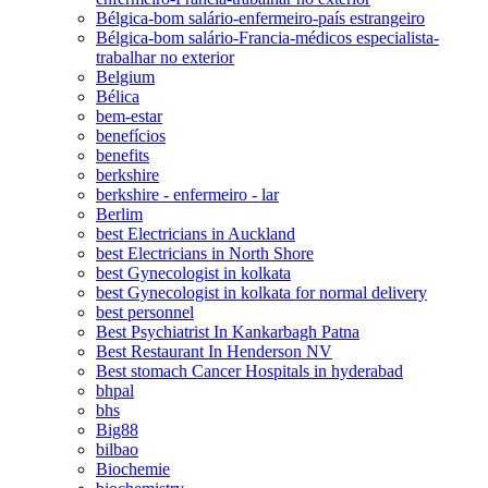
Bélgica-bom salário-enfermeiro-país estrangeiro
Bélgica-bom salário-Francia-médicos especialista-
trabalhar no exterior
Belgium
Bélica
bem-estar
benefícios
benefits
berkshire
berkshire - enfermeiro - lar
Berlim
best Electricians in Auckland
best Electricians in North Shore
best Gynecologist in kolkata
best Gynecologist in kolkata for normal delivery
best personnel
Best Psychiatrist In Kankarbagh Patna
Best Restaurant In Henderson NV
Best stomach Cancer Hospitals in hyderabad
bhpal
bhs
Big88
bilbao
Biochemie