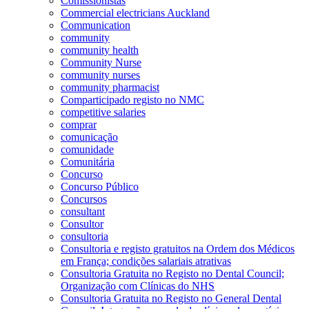
Comissionistas
Commercial electricians Auckland
Communication
community
community health
Community Nurse
community nurses
community pharmacist
Comparticipado registo no NMC
competitive salaries
comprar
comunicação
comunidade
Comunitária
Concurso
Concurso Público
Concursos
consultant
Consultor
consultoria
Consultoria e registo gratuitos na Ordem dos Médicos
em França; condições salariais atrativas
Consultoria Gratuita no Registo no Dental Council;
Organização com Clínicas do NHS
Consultoria Gratuita no Registo no General Dental