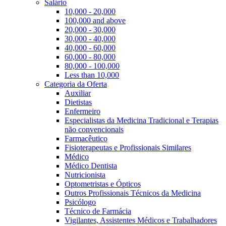
Salário
10,000 - 20,000
100,000 and above
20,000 - 30,000
30,000 - 40,000
40,000 - 60,000
60,000 - 80,000
80,000 - 100,000
Less than 10,000
Categoria da Oferta
Auxiliar
Dietistas
Enfermeiro
Especialistas da Medicina Tradicional e Terapias
não convencionais
Farmacêutico
Fisioterapeutas e Profissionais Similares
Médico
Médico Dentista
Nutricionista
Optometristas e Ópticos
Outros Profissionais Técnicos da Medicina
Psicólogo
Técnico de Farmácia
Vigilantes, Assistentes Médicos e Trabalhadores