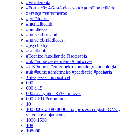
#Fisiotereuta
#Formação #Gestãodecaso #ApoioDomiciliário
#França #enfermeiros
#gp #doctor
#mentalhealth
#middleeast
#nursejobireland
#nursejobmiddleeast
#psychiatry
#saudiarabia
#Tecnico Auxiliar de Fisoterapia
#uk #nurse #enfermeiro #midwives
#UK #nurse #enfermeiro #oncology #oncologia
#uk #nurse #enfermeiro #paediatric #pediatria
+ despesas combustivel
000
000 a 15
000 salary plus 35% turnover
000 USD Per annum
10
100.000£ a 180.000£ ano; processo registo GMC;
viagem e alojamento
1000-1500
108
108000