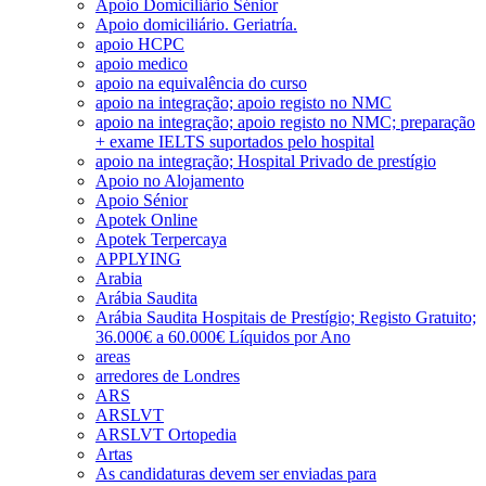
Apoio Domiciliário Sénior
Apoio domiciliário. Geriatría.
apoio HCPC
apoio medico
apoio na equivalência do curso
apoio na integração; apoio registo no NMC
apoio na integração; apoio registo no NMC; preparação
+ exame IELTS suportados pelo hospital
apoio na integração; Hospital Privado de prestígio
Apoio no Alojamento
Apoio Sénior
Apotek Online
Apotek Terpercaya
APPLYING
Arabia
Arábia Saudita
Arábia Saudita Hospitais de Prestígio; Registo Gratuito;
36.000€ a 60.000€ Líquidos por Ano
areas
arredores de Londres
ARS
ARSLVT
ARSLVT Ortopedia
Artas
As candidaturas devem ser enviadas para