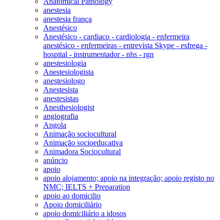
Anatomical Pathology
anestesia
anestesia frança
Anestésico
Anestésico - cardiaco - cardiologia - enfermeira
anestésico - enfermeiras - entrevista Skype - esfrega -
hospital - instrumentador - nhs - rgn
anestesiologia
Anestesiologista
anestesiologo
Anestesista
anestesistas
Anesthesiologist
angiografia
Angola
Animação sociocultural
Animação socioeducativa
Animadora Sociocultural
anúncio
apoio
apoio alojamento; apoio na integração; apoio registo no
NMC; IELTS + Preparation
apoio ao domicilio
Apoio domiciliário
apoio domiciliário a idosos