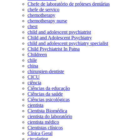
Chefe de laboratório de próteses dentárias
chefe de serviço
chemotherapy
chemotherapy nurse
chest
child and adolescent psychiatrist
Child and Adolescent Psychiatry
child and adolescent psychiatry specialist
Child Psychiatrist In Patna
Childreen
chile
china
chirurgien-dentiste
CICU
ciência
Ciências da educação
Ciências da saúde
Ciências psicológicas
cientista
Cientista Biomédica
cientista do laboratório
cientista médico
Cientistas clínicos
Cínica Geral
circulating