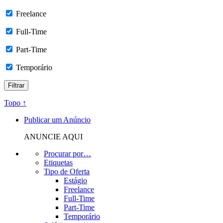
Freelance
Full-Time
Part-Time
Temporário
Topo ↑
Publicar um Anúncio
ANUNCIE AQUI
Procurar por…
Etiquetas
Tipo de Oferta
Estágio
Freelance
Full-Time
Part-Time
Temporário