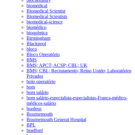
biochemistry
biomedical
Biomedical Scientist
Biomedical Scientists
biomedical-science
biomédico
bioquímica
Birmingham
Blackpool
bloco
Bloco Operatório
BMS
BMS; APCT; ACSP; CBL; UK
BMS; CBL; Recrutamento; Reino Unido; Laboratórios
Privados
bolo operatório
bom
bom salário
bom salário-especialista-especialistas-França-médico-
médicos-salário
bordeus
Bournemouth
Bournemouth General Hospital
BPL
bradford