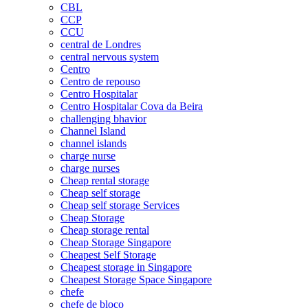
CBL
CCP
CCU
central de Londres
central nervous system
Centro
Centro de repouso
Centro Hospitalar
Centro Hospitalar Cova da Beira
challenging bhavior
Channel Island
channel islands
charge nurse
charge nurses
Cheap rental storage
Cheap self storage
Cheap self storage Services
Cheap Storage
Cheap storage rental
Cheap Storage Singapore
Cheapest Self Storage
Cheapest storage in Singapore
Cheapest Storage Space Singapore
chefe
chefe de bloco