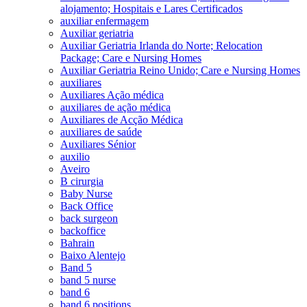
alojamento; Hospitais e Lares Certificados
auxiliar enfermagem
Auxiliar geriatria
Auxiliar Geriatria Irlanda do Norte; Relocation
Package; Care e Nursing Homes
Auxiliar Geriatria Reino Unido; Care e Nursing Homes
auxiliares
Auxiliares Ação médica
auxiliares de ação médica
Auxiliares de Acção Médica
auxiliares de saúde
Auxiliares Sénior
auxilio
Aveiro
B cirurgia
Baby Nurse
Back Office
back surgeon
backoffice
Bahrain
Baixo Alentejo
Band 5
band 5 nurse
band 6
band 6 positions