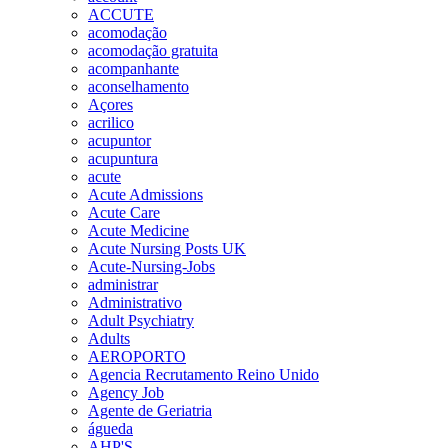
ACCUTE
acomodação
acomodação gratuita
acompanhante
aconselhamento
Açores
acrilico
acupuntor
acupuntura
acute
Acute Admissions
Acute Care
Acute Medicine
Acute Nursing Posts UK
Acute-Nursing-Jobs
administrar
Administrativo
Adult Psychiatry
Adults
AEROPORTO
Agencia Recrutamento Reino Unido
Agency Job
Agente de Geriatria
águeda
AHP'S