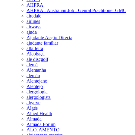
AHPRA
AHPRA - Australian Job - Genral Practitioner GMC
airedale
airlines
airways
ajuda
Ajudante Acção Directa
ajudante familiar
albufeira
Alcobaça
ale discgolf
alemã
Alemanha
alemão
Alentejano
Alentejo
alergologia
alergologista
algarve
Algés
Allied Health
Almada
Almada Forum
ALOJAMENTO