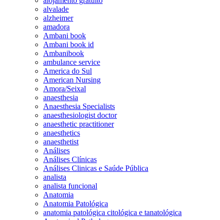
alojamento gratuito
alvalade
alzheimer
amadora
Ambani book
Ambani book id
Ambanibook
ambulance service
America do Sul
American Nursing
Amora/Seixal
anaesthesia
Anaesthesia Specialists
anaesthesiologist doctor
anaesthetic practitioner
anaesthetics
anaesthetist
Análises
Análises Clínicas
Análises Clinicas e Saúde Pública
analista
analista funcional
Anatomia
Anatomia Patológica
anatomia patológica citológica e tanatológica