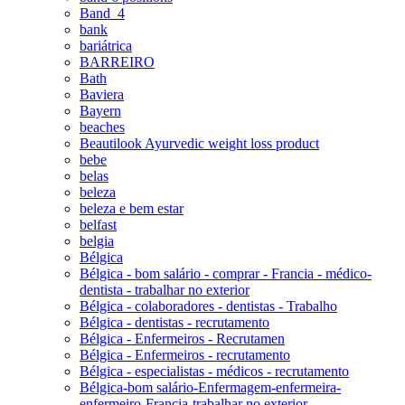
Band_4
bank
bariátrica
BARREIRO
Bath
Baviera
Bayern
beaches
Beautilook Ayurvedic weight loss product
bebe
belas
beleza
beleza e bem estar
belfast
belgia
Bélgica
Bélgica - bom salário - comprar - Francia - médico-
dentista - trabalhar no exterior
Bélgica - colaboradores - dentistas - Trabalho
Bélgica - dentistas - recrutamento
Bélgica - Enfermeiros - Recrutamen
Bélgica - Enfermeiros - recrutamento
Bélgica - especialistas - médicos - recrutamento
Bélgica-bom salário-Enfermagem-enfermeira-
enfermeiro-Francia-trabalhar no exterior