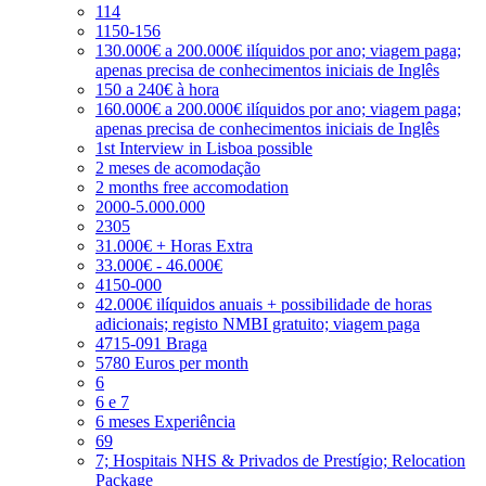
114
1150-156
130.000€ a 200.000€ ilíquidos por ano; viagem paga;
apenas precisa de conhecimentos iniciais de Inglês
150 a 240€ à hora
160.000€ a 200.000€ ilíquidos por ano; viagem paga;
apenas precisa de conhecimentos iniciais de Inglês
1st Interview in Lisboa possible
2 meses de acomodação
2 months free accomodation
2000-5.000.000
2305
31.000€ + Horas Extra
33.000€ - 46.000€
4150-000
42.000€ ilíquidos anuais + possibilidade de horas
adicionais; registo NMBI gratuito; viagem paga
4715-091 Braga
5780 Euros per month
6
6 e 7
6 meses Experiência
69
7; Hospitais NHS & Privados de Prestígio; Relocation
Package