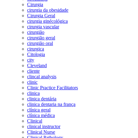
Cirurgia
cirurgia da obesidade
Cirurgia Geral
cirurgia ginécológica
cirurgia vascular
cirurgião
cirurgião geral
cirurgião oral
cirurgica
Citologia
city
Cleveland
cliente
clincal analysis
clinic
Clinic Practice Facilitators
clinica
clinica dentária
clinica dentaria na frança
clínica geral
clínica médica
Clinical
clinical instructor
Clinical Nurse
Clinical Pathology