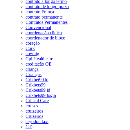
contrato a longo termo
contrato de longo prazo
contrato França
contrato permanente
Contratos Permanentes
Convencional
coordenação clínica
coordenador de bloco
coração
Cork
cowhig
Cpl Healthcare
creditação OE
criança
Crianças
Crikbet99 id
Crikbets99
Crikbets99 id
Crikbets99 login
Critical Care
cruises
cruizeiros
Cruzeiros
cryodon taxi
CT