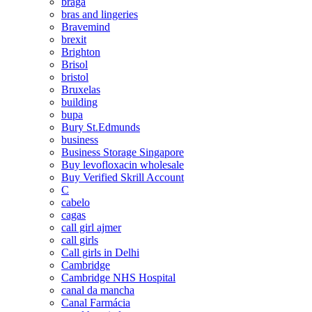
braga
bras and lingeries
Bravemind
brexit
Brighton
Brisol
bristol
Bruxelas
building
bupa
Bury St.Edmunds
business
Business Storage Singapore
Buy levofloxacin wholesale
Buy Verified Skrill Account
C
cabelo
cagas
call girl ajmer
call girls
Call girls in Delhi
Cambridge
Cambridge NHS Hospital
canal da mancha
Canal Farmácia