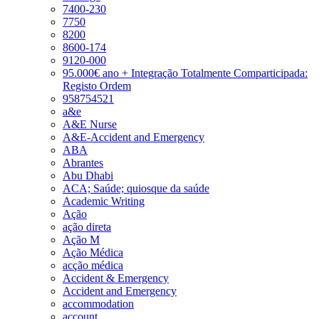
7400-230
7750
8200
8600-174
9120-000
95.000€ ano + Integração Totalmente Comparticipada:
Registo Ordem
958754521
a&e
A&E Nurse
A&E-Accident and Emergency
ABA
Abrantes
Abu Dhabi
ACA; Saúde; quiosque da saúde
Academic Writing
Ação
ação direta
Ação M
Ação Médica
acção médica
Accident & Emergency
Accident and Emergency
accommodation
account