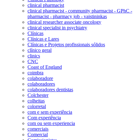
clinical pharmacist
clinical pharmacist - community pharmacist - GPhC -
pharmacist - pharmacy job - vaistininkas
clinical researcher associate oncology
clinical specialist in psychiatry
Clínicas
Clínicas e Lares
Clínicas e Projetos profissionais sólidos
clínico geral
clinics
CNC
Coast of England
coimbra
colaboradore
colaboradores
colaboradores dentistas
Colchester
colheitas
colorretal
com e sem experiência
Com experiência
com ou sem experiencia
comerciais
Comercial