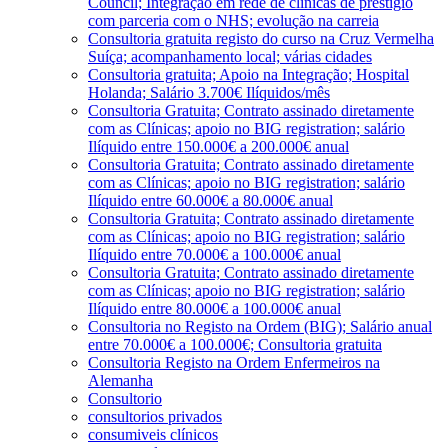
Council; Integração em rede de clínicas de prestígio
com parceria com o NHS; evolução na carreia
Consultoria gratuita registo do curso na Cruz Vermelha
Suíça; acompanhamento local; várias cidades
Consultoria gratuita; Apoio na Integração; Hospital
Holanda; Salário 3.700€ Ilíquidos/mês
Consultoria Gratuita; Contrato assinado diretamente
com as Clínicas; apoio no BIG registration; salário
Ilíquido entre 150.000€ a 200.000€ anual
Consultoria Gratuita; Contrato assinado diretamente
com as Clínicas; apoio no BIG registration; salário
Ilíquido entre 60.000€ a 80.000€ anual
Consultoria Gratuita; Contrato assinado diretamente
com as Clínicas; apoio no BIG registration; salário
Ilíquido entre 70.000€ a 100.000€ anual
Consultoria Gratuita; Contrato assinado diretamente
com as Clínicas; apoio no BIG registration; salário
Ilíquido entre 80.000€ a 100.000€ anual
Consultoria no Registo na Ordem (BIG); Salário anual
entre 70.000€ a 100.000€; Consultoria gratuita
Consultoria Registo na Ordem Enfermeiros na
Alemanha
Consultorio
consultorios privados
consumiveis clínicos