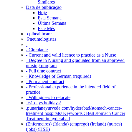
Similares
Data de publicação
Hoje
Esta Semana
Última Semana
Este Mês
‎ cplhealthcare‬
Pneumologistas
-
- Circulante
- Current and valid licence to practice as a Nurse
- Degree in Nursing and graduated from an approved
nursing program
- Full time contract
- Knowledge of German (required)
- Permanent contract
- Professional experience in the intended field of
practice
- Willingness to relocate
. 61 days holidays!
.punarjanayurveda.com/hyderabad/stomach-cancer-
treatment-hospitals/ Keywords : Best stomach Cancer
Treatment in hyderabad
(Enfermeiros) (Irlanda) (emprego) (Ireland) (nurses)
(jobs) (HSE)