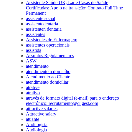
Assistente Saúde UK; Lar e Casas de Saúde
Certificadas; Apoio na transição; Contrato Full Time
Permanent
assistente social
assistentedentaria
assistenten dentaria
assistentes
Assistentes de Enfermagem
assistentes operacionais
assistida
Assuntos Regulamentares
ASW
atendimento
atendimento a domicílio
Atendimento ao Cliente
atendimento domiciliar
atrative
atrativo
através de formato digital (e-mail) para o endereço
electrónico: recrutamento@cligest.com
attractive salaries
Attractive salary
atuante
Audilogista
Audiologia