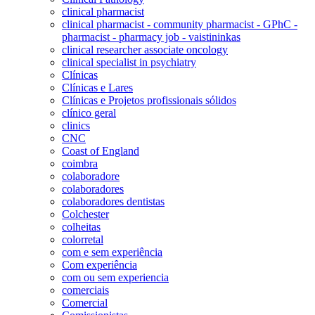
clinical pharmacist
clinical pharmacist - community pharmacist - GPhC -
pharmacist - pharmacy job - vaistininkas
clinical researcher associate oncology
clinical specialist in psychiatry
Clínicas
Clínicas e Lares
Clínicas e Projetos profissionais sólidos
clínico geral
clinics
CNC
Coast of England
coimbra
colaboradore
colaboradores
colaboradores dentistas
Colchester
colheitas
colorretal
com e sem experiência
Com experiência
com ou sem experiencia
comerciais
Comercial