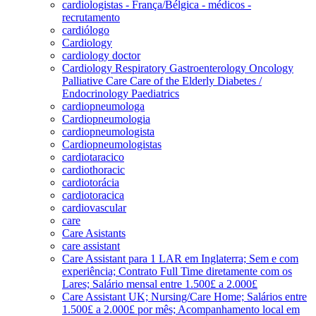
cardiologistas - França/Bélgica - médicos -
recrutamento
cardiólogo
Cardiology
cardiology doctor
Cardiology Respiratory Gastroenterology Oncology
Palliative Care Care of the Elderly Diabetes /
Endocrinology Paediatrics
cardiopneumologa
Cardiopneumologia
cardiopneumologista
Cardiopneumologistas
cardiotaracico
cardiothoracic
cardiotorácia
cardiotoracica
cardiovascular
care
Care Asistants
care assistant
Care Assistant para 1 LAR em Inglaterra; Sem e com
experiência; Contrato Full Time diretamente com os
Lares; Salário mensal entre 1.500£ a 2.000£
Care Assistant UK; Nursing/Care Home; Salários entre
1.500£ a 2.000£ por mês; Acompanhamento local em