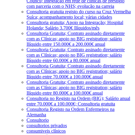
Council; Integração em rede de clínicas de prestígio
com parceria com o NHS; evolução na carreia
Consultoria gratuita registo do curso na Cruz Vermelha
Suíça; acompanhamento local; várias cidades
Consultoria gratuita; Apoio na Integração; Hospital
Holanda; Salário 3.700€ Ilíquidos/mês
Consultoria Gratuita; Contrato assinado diretamente
com as Clínicas; apoio no BIG registration; salário
Ilíquido entre 150.000€ a 200.000€ anual
Consultoria Gratuita; Contrato assinado diretamente
com as Clínicas; apoio no BIG registration; salário
Ilíquido entre 60.000€ a 80.000€ anual
Consultoria Gratuita; Contrato assinado diretamente
com as Clínicas; apoio no BIG registration; salário
Ilíquido entre 70.000€ a 100.000€ anual
Consultoria Gratuita; Contrato assinado diretamente
com as Clínicas; apoio no BIG registration; salário
Ilíquido entre 80.000€ a 100.000€ anual
Consultoria no Registo na Ordem (BIG); Salário anual
entre 70.000€ a 100.000€; Consultoria gratuita
Consultoria Registo na Ordem Enfermeiros na
Alemanha
Consultorio
consultorios privados
consumiveis clínicos