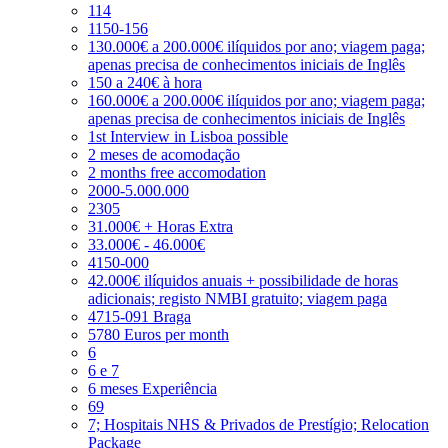
114
1150-156
130.000€ a 200.000€ ilíquidos por ano; viagem paga;
apenas precisa de conhecimentos iniciais de Inglês
150 a 240€ à hora
160.000€ a 200.000€ ilíquidos por ano; viagem paga;
apenas precisa de conhecimentos iniciais de Inglês
1st Interview in Lisboa possible
2 meses de acomodação
2 months free accomodation
2000-5.000.000
2305
31.000€ + Horas Extra
33.000€ - 46.000€
4150-000
42.000€ ilíquidos anuais + possibilidade de horas
adicionais; registo NMBI gratuito; viagem paga
4715-091 Braga
5780 Euros per month
6
6 e 7
6 meses Experiência
69
7; Hospitais NHS & Privados de Prestígio; Relocation
Package