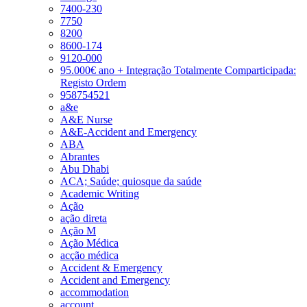
7400-230
7750
8200
8600-174
9120-000
95.000€ ano + Integração Totalmente Comparticipada:
Registo Ordem
958754521
a&e
A&E Nurse
A&E-Accident and Emergency
ABA
Abrantes
Abu Dhabi
ACA; Saúde; quiosque da saúde
Academic Writing
Ação
ação direta
Ação M
Ação Médica
acção médica
Accident & Emergency
Accident and Emergency
accommodation
account