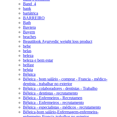
Band_4
bank
bariátrica
BARREIRO
Bath
Baviera
Bayern
beaches
Beautilook Ayurvedic weight loss product
bebe
belas
beleza
beleza e bem estar
belfast
belgia
Bélgica
Bélgica - bom salário - comprar - Francia - médico-
dentista - trabalhar no exterior
Bélgica - colaboradores - dentistas - Trabalho
Bélgica - dentistas - recrutamento
Bélgica - Enfermeiros - Recrutamen
Bélgica - Enfermeiros - recrutamento
Bélgica - especialistas - médicos - recrutamento
Bélgica-bom salário-Enfermagem-enfermeira-
enfermeiro-Francia-trabalhar no exterior