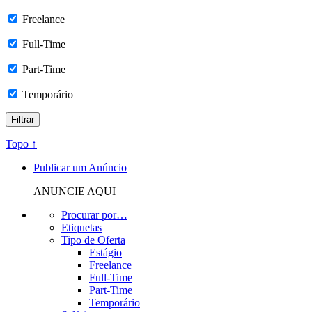
Freelance
Full-Time
Part-Time
Temporário
Topo ↑
Publicar um Anúncio
ANUNCIE AQUI
Procurar por…
Etiquetas
Tipo de Oferta
Estágio
Freelance
Full-Time
Part-Time
Temporário