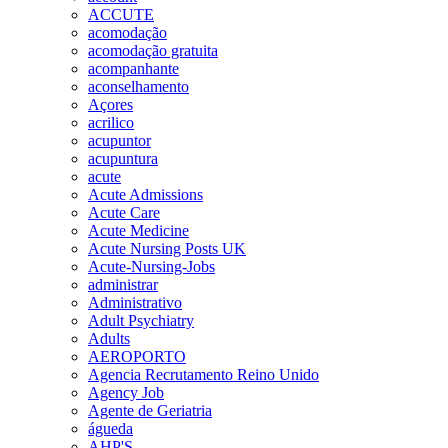
ACCUTE
acomodação
acomodação gratuita
acompanhante
aconselhamento
Açores
acrilico
acupuntor
acupuntura
acute
Acute Admissions
Acute Care
Acute Medicine
Acute Nursing Posts UK
Acute-Nursing-Jobs
administrar
Administrativo
Adult Psychiatry
Adults
AEROPORTO
Agencia Recrutamento Reino Unido
Agency Job
Agente de Geriatria
águeda
AHP'S