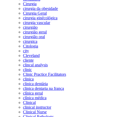
Cirurgia
cirurgia da obesidade
Cirurgia Geral
cirurgia ginécológica
cirurgia vascular
cirurgião
cirurgião geral
cirurgião oral
cirurgica
Citologia
city
Cleveland
cliente
clincal analysis
clinic
Clinic Practice Facilitators
clinica
clinica dentária
clinica dentaria na frança
clínica geral
clínica médica
Clinical
clinical instructor
Clinical Nurse
Clinical Pathology