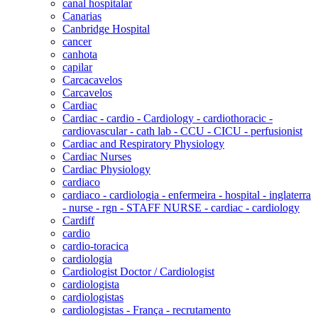
canal hospitalar
Canarias
Canbridge Hospital
cancer
canhota
capilar
Carcacavelos
Carcavelos
Cardiac
Cardiac - cardio - Cardiology - cardiothoracic -
cardiovascular - cath lab - CCU - CICU - perfusionist
Cardiac and Respiratory Physiology
Cardiac Nurses
Cardiac Physiology
cardiaco
cardiaco - cardiologia - enfermeira - hospital - inglaterra
- nurse - rgn - STAFF NURSE - cardiac - cardiology
Cardiff
cardio
cardio-toracica
cardiologia
Cardiologist Doctor / Cardiologist
cardiologista
cardiologistas
cardiologistas - França - recrutamento