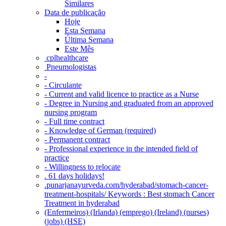
Similares
Data de publicação
Hoje
Esta Semana
Última Semana
Este Mês
‎ cplhealthcare‬
Pneumologistas
-
- Circulante
- Current and valid licence to practice as a Nurse
- Degree in Nursing and graduated from an approved
nursing program
- Full time contract
- Knowledge of German (required)
- Permanent contract
- Professional experience in the intended field of
practice
- Willingness to relocate
. 61 days holidays!
.punarjanayurveda.com/hyderabad/stomach-cancer-
treatment-hospitals/ Keywords : Best stomach Cancer
Treatment in hyderabad
(Enfermeiros) (Irlanda) (emprego) (Ireland) (nurses)
(jobs) (HSE)