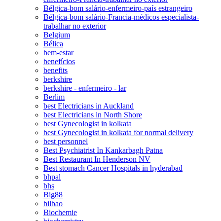
Bélgica-bom salário-enfermeiro-país estrangeiro
Bélgica-bom salário-Francia-médicos especialista-
trabalhar no exterior
Belgium
Bélica
bem-estar
benefícios
benefits
berkshire
berkshire - enfermeiro - lar
Berlim
best Electricians in Auckland
best Electricians in North Shore
best Gynecologist in kolkata
best Gynecologist in kolkata for normal delivery
best personnel
Best Psychiatrist In Kankarbagh Patna
Best Restaurant In Henderson NV
Best stomach Cancer Hospitals in hyderabad
bhpal
bhs
Big88
bilbao
Biochemie