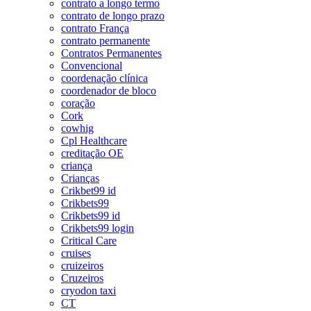
contrato a longo termo
contrato de longo prazo
contrato França
contrato permanente
Contratos Permanentes
Convencional
coordenação clínica
coordenador de bloco
coração
Cork
cowhig
Cpl Healthcare
creditação OE
criança
Crianças
Crikbet99 id
Crikbets99
Crikbets99 id
Crikbets99 login
Critical Care
cruises
cruizeiros
Cruzeiros
cryodon taxi
CT