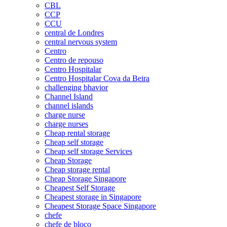
CBL
CCP
CCU
central de Londres
central nervous system
Centro
Centro de repouso
Centro Hospitalar
Centro Hospitalar Cova da Beira
challenging bhavior
Channel Island
channel islands
charge nurse
charge nurses
Cheap rental storage
Cheap self storage
Cheap self storage Services
Cheap Storage
Cheap storage rental
Cheap Storage Singapore
Cheapest Self Storage
Cheapest storage in Singapore
Cheapest Storage Space Singapore
chefe
chefe de bloco