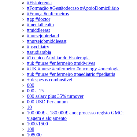
#Fisiotereuta
#Formação #Gestãodecaso #ApoioDomiciliário
#França #enfermeiros
#gp #doctor
#mentalhealth
#middleeast
#nursejobireland
#nursejobmiddleeast
#psychiatry
#saudiarabia
#Tecnico Auxiliar de Fisoterapia
#uk #nurse #enfermeiro #midwives
#UK #nurse #enfermeiro #oncology #oncologia
#uk #nurse #enfermeiro #paediatric #pediatria
+ despesas combustivel
000
000 a 15
000 salary plus 35% turnover
000 USD Per annum
10
100.000£ a 180.000£ ano; processo registo GMC;
viagem e alojamento
1000-1500
108
108000