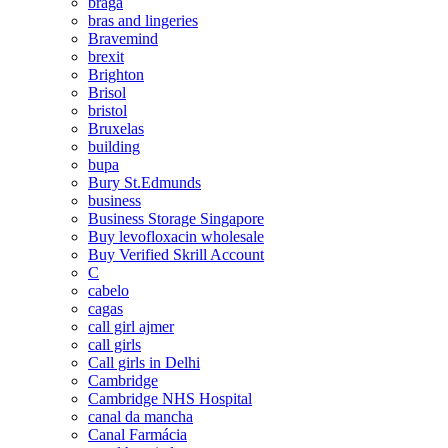
braga
bras and lingeries
Bravemind
brexit
Brighton
Brisol
bristol
Bruxelas
building
bupa
Bury St.Edmunds
business
Business Storage Singapore
Buy levofloxacin wholesale
Buy Verified Skrill Account
C
cabelo
cagas
call girl ajmer
call girls
Call girls in Delhi
Cambridge
Cambridge NHS Hospital
canal da mancha
Canal Farmácia