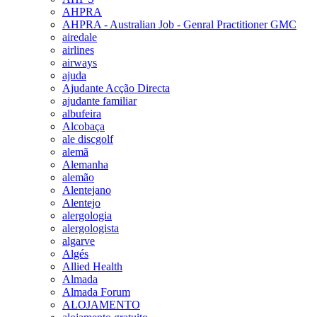
AHPRA
AHPRA - Australian Job - Genral Practitioner GMC
airedale
airlines
airways
ajuda
Ajudante Acção Directa
ajudante familiar
albufeira
Alcobaça
ale discgolf
alemã
Alemanha
alemão
Alentejano
Alentejo
alergologia
alergologista
algarve
Algés
Allied Health
Almada
Almada Forum
ALOJAMENTO