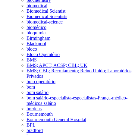
biochemistry
biomedical
Biomedical Scientist
Biomedical Scientists
biomedical-science
biomédico
bioquímica
Birmingham
Blackpool
bloco
Bloco Operatório
BMS
BMS; APCT; ACSP; CBL; UK
BMS; CBL; Recrutamento; Reino Unido; Laboratórios
Privados
bolo operatório
bom
bom salário
bom salário-especialista-especialistas-França-médico-
médicos-salário
bordeus
Bournemouth
Bournemouth General Hospital
BPL
bradford