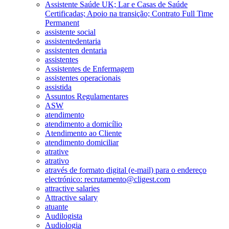
Assistente Saúde UK; Lar e Casas de Saúde
Certificadas; Apoio na transição; Contrato Full Time
Permanent
assistente social
assistentedentaria
assistenten dentaria
assistentes
Assistentes de Enfermagem
assistentes operacionais
assistida
Assuntos Regulamentares
ASW
atendimento
atendimento a domicílio
Atendimento ao Cliente
atendimento domiciliar
atrative
atrativo
através de formato digital (e-mail) para o endereço
electrónico: recrutamento@cligest.com
attractive salaries
Attractive salary
atuante
Audilogista
Audiologia