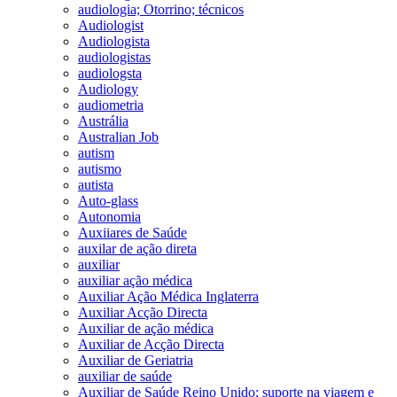
audiologia; Otorrino; técnicos
Audiologist
Audiologista
audiologistas
audiologsta
Audiology
audiometria
Austrália
Australian Job
autism
autismo
autista
Auto-glass
Autonomia
Auxiiares de Saúde
auxilar de ação direta
auxiliar
auxiliar ação médica
Auxiliar Ação Médica Inglaterra
Auxiliar Acção Directa
Auxiliar de ação médica
Auxiliar de Acção Directa
Auxiliar de Geriatria
auxiliar de saúde
Auxiliar de Saúde Reino Unido; suporte na viagem e