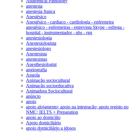
Anatomical Pathology
anestesia
anestesia frança
Anestésico
Anestésico - cardiaco - cardiologia - enfermeira
anestésico - enfermeiras - entrevista Skype - esfrega -
hospital - instrumentador - nhs - rgn
anestesiologia
Anestesiologista
anestesiologo
Anestesista
anestesistas
Anesthesiologist
angiografia
Angola
Animação sociocultural
Animação socioeducativa
Animadora Sociocultural
anúncio
apoio
apoio alojamento; apoio na integração; apoio registo no
NMC; IELTS + Preparation
apoio ao domicilio
Apoio domiciliário
apoio domiciliário a idosos