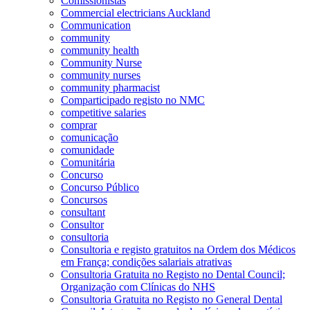
Comissionistas
Commercial electricians Auckland
Communication
community
community health
Community Nurse
community nurses
community pharmacist
Comparticipado registo no NMC
competitive salaries
comprar
comunicação
comunidade
Comunitária
Concurso
Concurso Público
Concursos
consultant
Consultor
consultoria
Consultoria e registo gratuitos na Ordem dos Médicos
em França; condições salariais atrativas
Consultoria Gratuita no Registo no Dental Council;
Organização com Clínicas do NHS
Consultoria Gratuita no Registo no General Dental