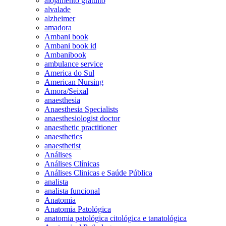
alojamento gratuito
alvalade
alzheimer
amadora
Ambani book
Ambani book id
Ambanibook
ambulance service
America do Sul
American Nursing
Amora/Seixal
anaesthesia
Anaesthesia Specialists
anaesthesiologist doctor
anaesthetic practitioner
anaesthetics
anaesthetist
Análises
Análises Clínicas
Análises Clinicas e Saúde Pública
analista
analista funcional
Anatomia
Anatomia Patológica
anatomia patológica citológica e tanatológica