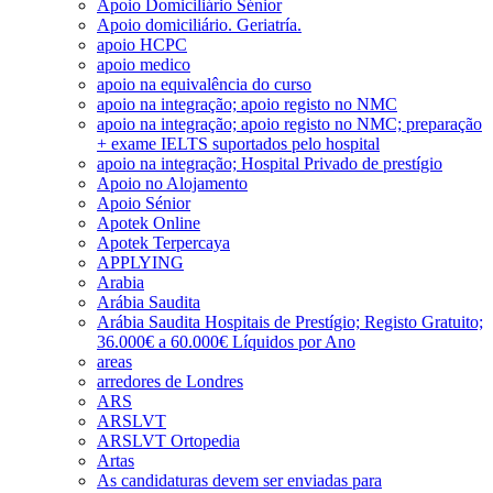
Apoio Domiciliário Sénior
Apoio domiciliário. Geriatría.
apoio HCPC
apoio medico
apoio na equivalência do curso
apoio na integração; apoio registo no NMC
apoio na integração; apoio registo no NMC; preparação
+ exame IELTS suportados pelo hospital
apoio na integração; Hospital Privado de prestígio
Apoio no Alojamento
Apoio Sénior
Apotek Online
Apotek Terpercaya
APPLYING
Arabia
Arábia Saudita
Arábia Saudita Hospitais de Prestígio; Registo Gratuito;
36.000€ a 60.000€ Líquidos por Ano
areas
arredores de Londres
ARS
ARSLVT
ARSLVT Ortopedia
Artas
As candidaturas devem ser enviadas para