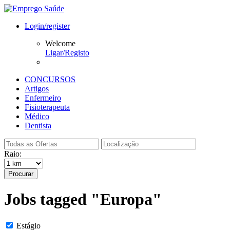
Login/register
Welcome
Ligar/Registo
CONCURSOS
Artigos
Enfermeiro
Fisioterapeuta
Médico
Dentista
Raio:
Procurar
Jobs tagged "Europa"
Estágio