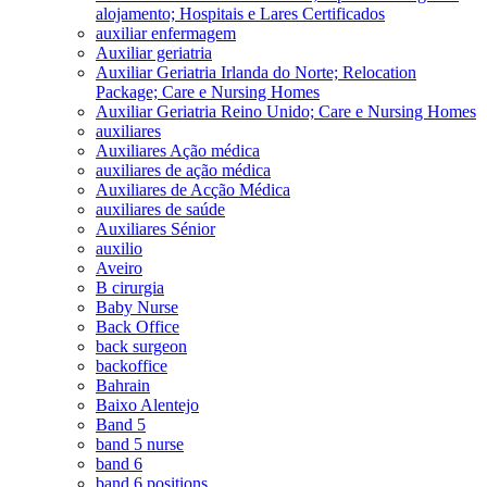
alojamento; Hospitais e Lares Certificados
auxiliar enfermagem
Auxiliar geriatria
Auxiliar Geriatria Irlanda do Norte; Relocation
Package; Care e Nursing Homes
Auxiliar Geriatria Reino Unido; Care e Nursing Homes
auxiliares
Auxiliares Ação médica
auxiliares de ação médica
Auxiliares de Acção Médica
auxiliares de saúde
Auxiliares Sénior
auxilio
Aveiro
B cirurgia
Baby Nurse
Back Office
back surgeon
backoffice
Bahrain
Baixo Alentejo
Band 5
band 5 nurse
band 6
band 6 positions