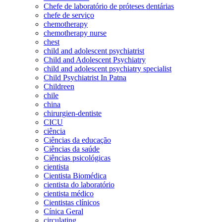
Chefe de laboratório de próteses dentárias
chefe de serviço
chemotherapy
chemotherapy nurse
chest
child and adolescent psychiatrist
Child and Adolescent Psychiatry
child and adolescent psychiatry specialist
Child Psychiatrist In Patna
Childreen
chile
china
chirurgien-dentiste
CICU
ciência
Ciências da educação
Ciências da saúde
Ciências psicológicas
cientista
Cientista Biomédica
cientista do laboratório
cientista médico
Cientistas clínicos
Cínica Geral
circulating