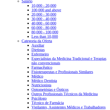
Salário
10,000 - 20,000
100,000 and above
20,000 - 30,000
30,000 - 40,000
40,000 - 60,000
60,000 - 80,000
80,000 - 100,000
Less than 10,000
Categoria da Oferta
Auxiliar
Dietistas
Enfermeiro
Especialistas da Medicina Tradicional e Terapias
não convencionais
Farmacêutico
Fisioterapeutas e Profissionais Similares
Médico
Médico Dentista
Nutricionista
Optometristas e Ópticos
Outros Profissionais Técnicos da Medicina
Psicólogo
Técnico de Farmácia
Vigilantes, Assistentes Médicos e Trabalhadores