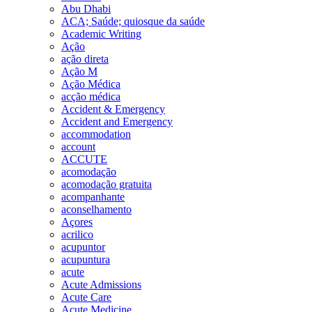
Abu Dhabi
ACA; Saúde; quiosque da saúde
Academic Writing
Ação
ação direta
Ação M
Ação Médica
acção médica
Accident & Emergency
Accident and Emergency
accommodation
account
ACCUTE
acomodação
acomodação gratuita
acompanhante
aconselhamento
Açores
acrilico
acupuntor
acupuntura
acute
Acute Admissions
Acute Care
Acute Medicine