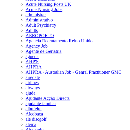
Acute Nursing Posts UK
Acute-Nursing-Jobs
administrar
Administrativo
Adult Psychiatry
Adults
AEROPORTO
Agencia Recrutamento Reino Unido
Agency Job
Agente de Geriatria
águeda
AHP'S
AHPRA
AHPRA - Australian Job - Genral Practitioner GMC
airedale
airlines
airways
ajuda
Ajudante Acção Directa
ajudante familiar
albufeira
Alcobaça
ale discgolf
alemã
Alemanha