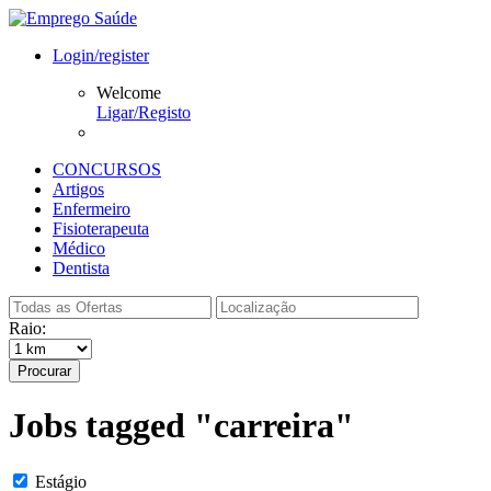
Login/register
Welcome
Ligar/Registo
CONCURSOS
Artigos
Enfermeiro
Fisioterapeuta
Médico
Dentista
Raio:
Procurar
Jobs tagged "carreira"
Estágio