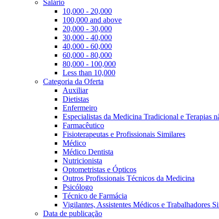
Salário
10,000 - 20,000
100,000 and above
20,000 - 30,000
30,000 - 40,000
40,000 - 60,000
60,000 - 80,000
80,000 - 100,000
Less than 10,000
Categoria da Oferta
Auxiliar
Dietistas
Enfermeiro
Especialistas da Medicina Tradicional e Terapias 
Farmacêutico
Fisioterapeutas e Profissionais Similares
Médico
Médico Dentista
Nutricionista
Optometristas e Ópticos
Outros Profissionais Técnicos da Medicina
Psicólogo
Técnico de Farmácia
Vigilantes, Assistentes Médicos e Trabalhadores Si
Data de publicação