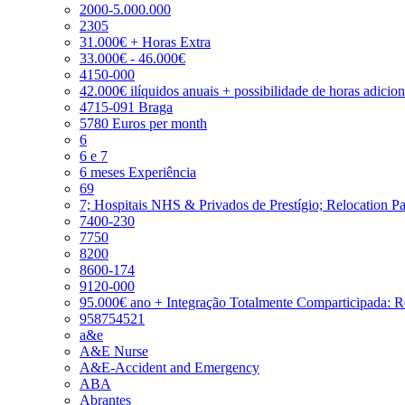
2000-5.000.000
2305
31.000€ + Horas Extra
33.000€ - 46.000€
4150-000
42.000€ ilíquidos anuais + possibilidade de horas adicio
4715-091 Braga
5780 Euros per month
6
6 e 7
6 meses Experiência
69
7; Hospitais NHS & Privados de Prestígio; Relocation P
7400-230
7750
8200
8600-174
9120-000
95.000€ ano + Integração Totalmente Comparticipada: 
958754521
a&e
A&E Nurse
A&E-Accident and Emergency
ABA
Abrantes