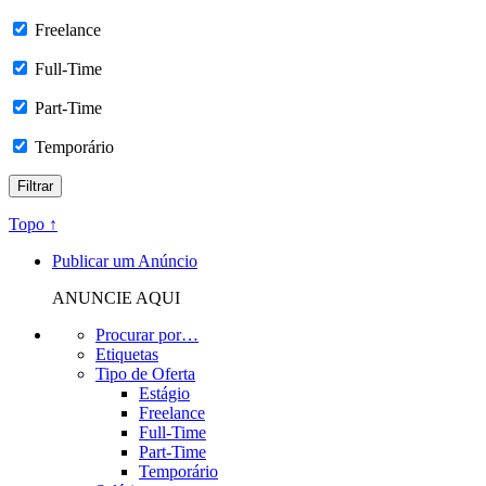
Freelance
Full-Time
Part-Time
Temporário
Topo ↑
Publicar um Anúncio
ANUNCIE AQUI
Procurar por…
Etiquetas
Tipo de Oferta
Estágio
Freelance
Full-Time
Part-Time
Temporário