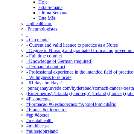
Hoje
Esta Semana
Última Semana
Este Mês
‎ cplhealthcare‬
Pneumologistas
-
- Circulante
- Current and valid licence to practice as a Nurse
- Degree in Nursing and graduated from an approved nu
- Full time contract
- Knowledge of German (required)
- Permanent contract
- Professional experience in the intended field of practice
- Willingness to relocate
. 61 days holidays!
.punarjanayurveda.com/hyderabad/stomach-cancer-treatm
(Enfermeiros) (Irlanda) (emprego) (Ireland) (nurses) (jo
#Fisiotereuta
#Formação #Gestãodecaso #ApoioDomiciliário
#França #enfermeiros
#gp #doctor
#mentalhealth
#middleeast
#nursejobireland