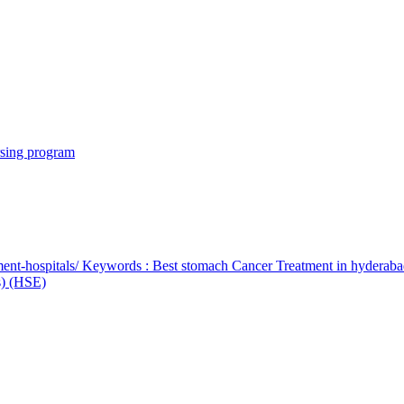
rsing program
ent-hospitals/ Keywords : Best stomach Cancer Treatment in hyderab
bs) (HSE)