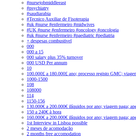
#nursejobmiddleeast
#psychiatry
#saudiarabia
#Tecnico Auxiliar de Fisoterapia
#uk #nurse #enfermeiro #midwives
#UK #nurse #enfermeiro #oncology #oncologia
#uk #nurse #enfermeiro #paediatric #pediatria
+ despesas combustivel
000
000 a 15
000 salary plus 35% turnover
000 USD Per annum
10
100.000£ a 180.000£ ano; processo registo GMC; viage
1000-1500
108
108000
114
1150-156
130.000€ a 200.000€ ilíquidos por ano; viagem paga; ape
150 a 240€ à hora
160.000€ a 200.000€ ilíquidos por ano; viagem paga; ape
1st Interview in Lisboa possible
2 meses de acomodação
2 months free accomodation