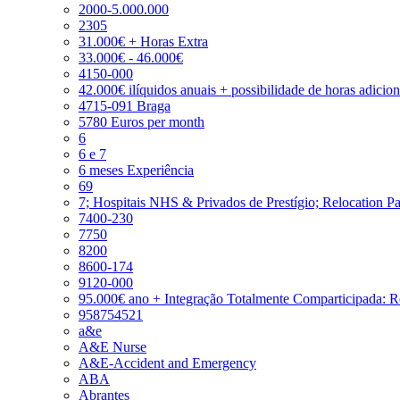
2000-5.000.000
2305
31.000€ + Horas Extra
33.000€ - 46.000€
4150-000
42.000€ ilíquidos anuais + possibilidade de horas adicio
4715-091 Braga
5780 Euros per month
6
6 e 7
6 meses Experiência
69
7; Hospitais NHS & Privados de Prestígio; Relocation P
7400-230
7750
8200
8600-174
9120-000
95.000€ ano + Integração Totalmente Comparticipada: 
958754521
a&e
A&E Nurse
A&E-Accident and Emergency
ABA
Abrantes