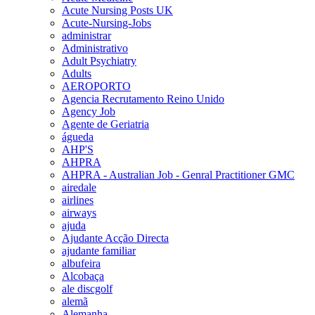
Acute Nursing Posts UK
Acute-Nursing-Jobs
administrar
Administrativo
Adult Psychiatry
Adults
AEROPORTO
Agencia Recrutamento Reino Unido
Agency Job
Agente de Geriatria
águeda
AHP'S
AHPRA
AHPRA - Australian Job - Genral Practitioner GMC
airedale
airlines
airways
ajuda
Ajudante Acção Directa
ajudante familiar
albufeira
Alcobaça
ale discgolf
alemã
Alemanha