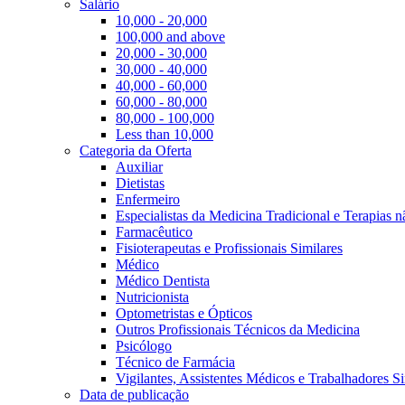
Salário
10,000 - 20,000
100,000 and above
20,000 - 30,000
30,000 - 40,000
40,000 - 60,000
60,000 - 80,000
80,000 - 100,000
Less than 10,000
Categoria da Oferta
Auxiliar
Dietistas
Enfermeiro
Especialistas da Medicina Tradicional e Terapias 
Farmacêutico
Fisioterapeutas e Profissionais Similares
Médico
Médico Dentista
Nutricionista
Optometristas e Ópticos
Outros Profissionais Técnicos da Medicina
Psicólogo
Técnico de Farmácia
Vigilantes, Assistentes Médicos e Trabalhadores Si
Data de publicação