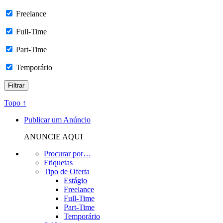
Freelance
Full-Time
Part-Time
Temporário
Topo ↑
Publicar um Anúncio
ANUNCIE AQUI
Procurar por…
Etiquetas
Tipo de Oferta
Estágio
Freelance
Full-Time
Part-Time
Temporário