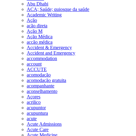
Abu Dhabi
ACA; Saúde; quiosque da saúde
Academic Writing
Ação
ação direta
Ação M
Ação Médica
acção médica
Accident & Emergency
Accident and Emergency
accommodation
account
ACCUTE
acomodação
acomodação gratuita
acompanhante
aconselhamento
Açores
acrilico
acupuntor
acupuntura
acute
Acute Admissions
Acute Care
Acute Medicine