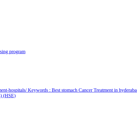
rsing program
ent-hospitals/ Keywords : Best stomach Cancer Treatment in hyderab
bs) (HSE)