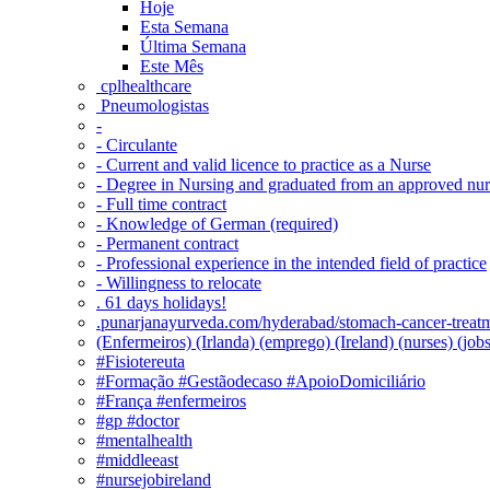
Hoje
Esta Semana
Última Semana
Este Mês
‎ cplhealthcare‬
Pneumologistas
-
- Circulante
- Current and valid licence to practice as a Nurse
- Degree in Nursing and graduated from an approved nu
- Full time contract
- Knowledge of German (required)
- Permanent contract
- Professional experience in the intended field of practice
- Willingness to relocate
. 61 days holidays!
.punarjanayurveda.com/hyderabad/stomach-cancer-treatm
(Enfermeiros) (Irlanda) (emprego) (Ireland) (nurses) (jo
#Fisiotereuta
#Formação #Gestãodecaso #ApoioDomiciliário
#França #enfermeiros
#gp #doctor
#mentalhealth
#middleeast
#nursejobireland