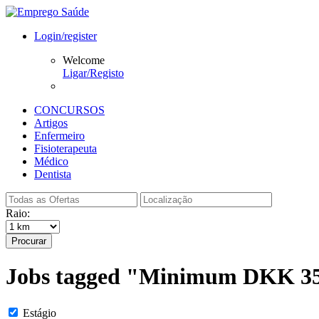
Login/register
Welcome
Ligar/Registo
CONCURSOS
Artigos
Enfermeiro
Fisioterapeuta
Médico
Dentista
Raio:
Procurar
Jobs tagged "Minimum DKK 3
Estágio