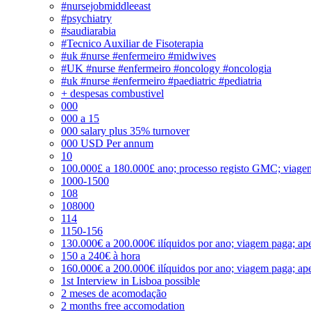
#nursejobmiddleeast
#psychiatry
#saudiarabia
#Tecnico Auxiliar de Fisoterapia
#uk #nurse #enfermeiro #midwives
#UK #nurse #enfermeiro #oncology #oncologia
#uk #nurse #enfermeiro #paediatric #pediatria
+ despesas combustivel
000
000 a 15
000 salary plus 35% turnover
000 USD Per annum
10
100.000£ a 180.000£ ano; processo registo GMC; viage
1000-1500
108
108000
114
1150-156
130.000€ a 200.000€ ilíquidos por ano; viagem paga; ape
150 a 240€ à hora
160.000€ a 200.000€ ilíquidos por ano; viagem paga; ape
1st Interview in Lisboa possible
2 meses de acomodação
2 months free accomodation