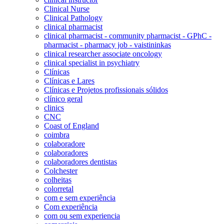
Clinical Nurse
Clinical Pathology
clinical pharmacist
clinical pharmacist - community pharmacist - GPhC -
pharmacist - pharmacy job - vaistininkas
clinical researcher associate oncology
clinical specialist in psychiatry
Clínicas
Clínicas e Lares
Clínicas e Projetos profissionais sólidos
clínico geral
clinics
CNC
Coast of England
coimbra
colaboradore
colaboradores
colaboradores dentistas
Colchester
colheitas
colorretal
com e sem experiência
Com experiência
com ou sem experiencia