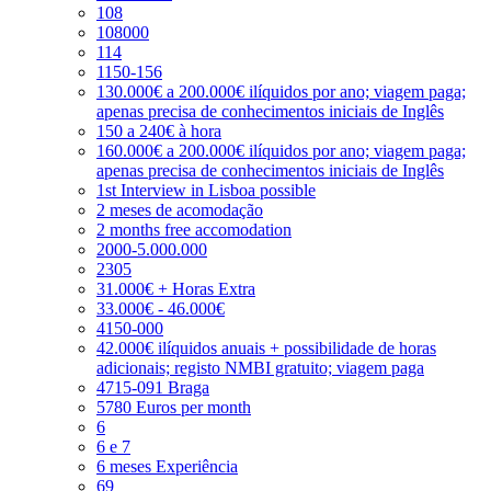
108
108000
114
1150-156
130.000€ a 200.000€ ilíquidos por ano; viagem paga;
apenas precisa de conhecimentos iniciais de Inglês
150 a 240€ à hora
160.000€ a 200.000€ ilíquidos por ano; viagem paga;
apenas precisa de conhecimentos iniciais de Inglês
1st Interview in Lisboa possible
2 meses de acomodação
2 months free accomodation
2000-5.000.000
2305
31.000€ + Horas Extra
33.000€ - 46.000€
4150-000
42.000€ ilíquidos anuais + possibilidade de horas
adicionais; registo NMBI gratuito; viagem paga
4715-091 Braga
5780 Euros per month
6
6 e 7
6 meses Experiência
69