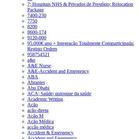
7; Hospitais NHS & Privados de Prestígio; Relocation
Package
7400-230
7750
8200
8600-174
9120-000
95.000€ ano + Integração Totalmente Comparticipada:
Registo Ordem
958754521
a&e
A&E Nurse
A&E-Accident and Emergency
ABA
Abrantes
Abu Dhabi
ACA; Saúde; quiosque da saúde
Academic Writing
Ação
ação direta
Ação M
Ação Médica
acção médica
Accident & Emergency
Accident and Emergency