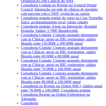
Organização com Clínicas do NHS
Consultoria Gratuita no Registo no General Dental
Council; Integração em rede de clínicas de prestígio
com parceria com o NHS; evolução na carreia
Consultoria gratuita registo do curso na Cruz Vermelha
Suíça; acompanhamento local; várias cidades
Consultoria gratuita; Apoio na Integração; Hospital
Holanda; Salário 3.700€ Ilíquidos/mês
Consultoria Gratuita; Contrato assinado diretamente
com as Clínicas; apoio no BIG registration; salário
Ilíquido entre 150.000€ a 200.000€ anual
Consultoria Gratuita; Contrato assinado diretamente
com as Clínicas; apoio no BIG registration; salário
Ilíquido entre 60.000€ a 80.000€ anual
Consultoria Gratuita; Contrato assinado diretamente
com as Clínicas; apoio no BIG registration; salário
Ilíquido entre 70.000€ a 100.000€ anual
Consultoria Gratuita; Contrato assinado diretamente
com as Clínicas; apoio no BIG registration; salário
Ilíquido entre 80.000€ a 100.000€ anual
Consultoria no Registo na Ordem (BIG); Salário anual
entre 70.000€ a 100.000€; Consultoria gratuita
Consultoria Registo na Ordem Enfermeiros na
Alemanha
Consultorio