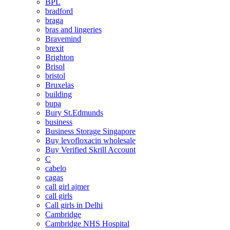
BPL
bradford
braga
bras and lingeries
Bravemind
brexit
Brighton
Brisol
bristol
Bruxelas
building
bupa
Bury St.Edmunds
business
Business Storage Singapore
Buy levofloxacin wholesale
Buy Verified Skrill Account
C
cabelo
cagas
call girl ajmer
call girls
Call girls in Delhi
Cambridge
Cambridge NHS Hospital