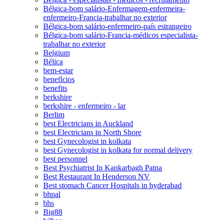
Bélgica-bom salário-Enfermagem-enfermeira-
enfermeiro-Francia-trabalhar no exterior
Bélgica-bom salário-enfermeiro-país estrangeiro
Bélgica-bom salário-Francia-médicos especialista-
trabalhar no exterior
Belgium
Bélica
bem-estar
benefícios
benefits
berkshire
berkshire - enfermeiro - lar
Berlim
best Electricians in Auckland
best Electricians in North Shore
best Gynecologist in kolkata
best Gynecologist in kolkata for normal delivery
best personnel
Best Psychiatrist In Kankarbagh Patna
Best Restaurant In Henderson NV
Best stomach Cancer Hospitals in hyderabad
bhpal
bhs
Big88