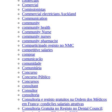
comerciais
Comercial
Comissionistas
Commercial electricians Auckland
Communication
community
community health
Community Nurse
community nurses
community pharmacist
Comparticipado registo no NMC
competitive salaries
comprar
comunicação
comunidade
Comunitária
Concurso
Concurso Público
Concursos
consultant
Consultor
consultoria
Consultoria e registo gratuitos na Ordem dos Médicos
em França; condições salariais atrativas
Consultoria Gratuita no Registo no Dental Council;