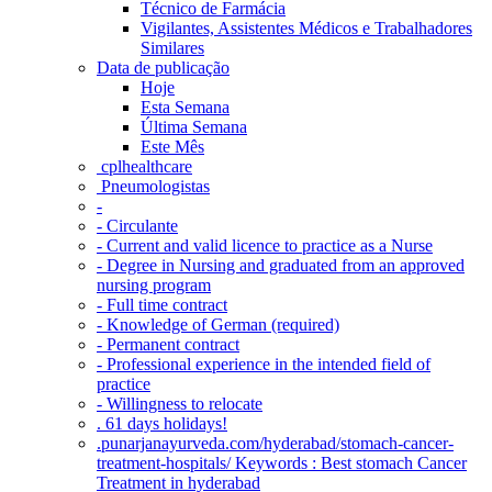
Técnico de Farmácia
Vigilantes, Assistentes Médicos e Trabalhadores
Similares
Data de publicação
Hoje
Esta Semana
Última Semana
Este Mês
‎ cplhealthcare‬
Pneumologistas
-
- Circulante
- Current and valid licence to practice as a Nurse
- Degree in Nursing and graduated from an approved
nursing program
- Full time contract
- Knowledge of German (required)
- Permanent contract
- Professional experience in the intended field of
practice
- Willingness to relocate
. 61 days holidays!
.punarjanayurveda.com/hyderabad/stomach-cancer-
treatment-hospitals/ Keywords : Best stomach Cancer
Treatment in hyderabad