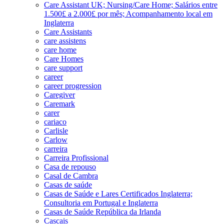
Care Assistant UK; Nursing/Care Home; Salários entre
1.500£ a 2.000£ por mês; Acompanhamento local em
Inglaterra
Care Assistants
care assistens
care home
Care Homes
care support
career
career progression
Caregiver
Caremark
carer
cariaco
Carlisle
Carlow
carreira
Carreira Profissional
Casa de repouso
Casal de Cambra
Casas de saúde
Casas de Saúde e Lares Certificados Inglaterra;
Consultoria em Portugal e Inglaterra
Casas de Saúde República da Irlanda
Cascais