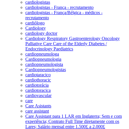
cardiologistas
cardiologistas - França - recrutamento
cardiologistas - França/Bélgica - médicos -
recrutamento
cardiólogo
Cardiology
cardiology doctor
Cardiology Respiratory Gastroenterology Oncology
Palliative Care Care of the Elderly Diabetes /
Endocrinology Paediatrics
cardiopneumologa
Cardiopneumologia
cardiopneumologista
Cardiopneumologistas
cardiotaracico
cardiothoracic
cardiotorácia
cardiotoracica
cardiovascular
care
Care Asistants
care assistant
Care Assistant para 1 LAR em Inglaterra; Sem e com
experiência; Contrato Full Time diretamente com os
Lares; Salário mensal entre 1.500£ a 2.000£