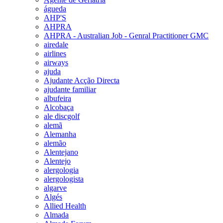
águeda
AHP'S
AHPRA
AHPRA - Australian Job - Genral Practitioner GMC
airedale
airlines
airways
ajuda
Ajudante Acção Directa
ajudante familiar
albufeira
Alcobaça
ale discgolf
alemã
Alemanha
alemão
Alentejano
Alentejo
alergologia
alergologista
algarve
Algés
Allied Health
Almada