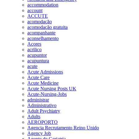
accommodation
account
ACCUTE
acomodação
acomodação gratuita
acompanhante
aconselhamento
Açores
acrilico
acupuntor
acupuntura
acute
Acute Admissions
Acute Care
Acute Medicine
Acute Nursing Posts UK
Acute-Nursing-Jobs
administrar
Administrativo
Adult Psychiatry
Adults
AEROPORTO
Agencia Recrutamento Reino Unido
Agency Job
Agente de Geriatria