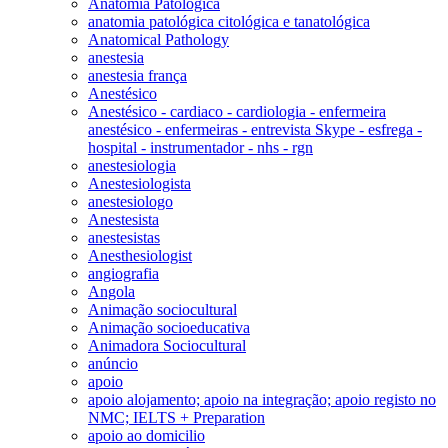
Anatomia Patológica
anatomia patológica citológica e tanatológica
Anatomical Pathology
anestesia
anestesia frança
Anestésico
Anestésico - cardiaco - cardiologia - enfermeira
anestésico - enfermeiras - entrevista Skype - esfrega -
hospital - instrumentador - nhs - rgn
anestesiologia
Anestesiologista
anestesiologo
Anestesista
anestesistas
Anesthesiologist
angiografia
Angola
Animação sociocultural
Animação socioeducativa
Animadora Sociocultural
anúncio
apoio
apoio alojamento; apoio na integração; apoio registo no
NMC; IELTS + Preparation
apoio ao domicilio