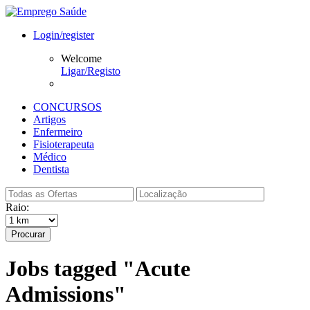
Login/register
Welcome
Ligar/Registo
CONCURSOS
Artigos
Enfermeiro
Fisioterapeuta
Médico
Dentista
Raio:
Procurar
Jobs tagged "Acute
Admissions"