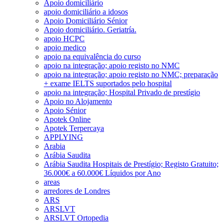
Apoio domiciliário
apoio domiciliário a idosos
Apoio Domiciliário Sénior
Apoio domiciliário. Geriatría.
apoio HCPC
apoio medico
apoio na equivalência do curso
apoio na integração; apoio registo no NMC
apoio na integração; apoio registo no NMC; preparação
+ exame IELTS suportados pelo hospital
apoio na integração; Hospital Privado de prestígio
Apoio no Alojamento
Apoio Sénior
Apotek Online
Apotek Terpercaya
APPLYING
Arabia
Arábia Saudita
Arábia Saudita Hospitais de Prestígio; Registo Gratuito;
36.000€ a 60.000€ Líquidos por Ano
areas
arredores de Londres
ARS
ARSLVT
ARSLVT Ortopedia