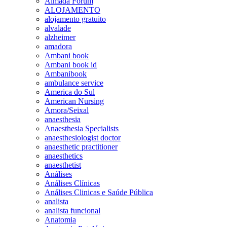
Almada Forum
ALOJAMENTO
alojamento gratuito
alvalade
alzheimer
amadora
Ambani book
Ambani book id
Ambanibook
ambulance service
America do Sul
American Nursing
Amora/Seixal
anaesthesia
Anaesthesia Specialists
anaesthesiologist doctor
anaesthetic practitioner
anaesthetics
anaesthetist
Análises
Análises Clínicas
Análises Clinicas e Saúde Pública
analista
analista funcional
Anatomia