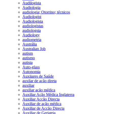
Audilogista
Audiologia
audiologia; Otorrino; técnicos
Audiologist
Audiologista
audiologistas
audiologsta
Audiology
audiometria
Austrália
Australian Job
autism
autismo
autista
Auto-glass
Autonomia
Auxiiares de Saúde
auxilar de ação direta
auxiliar
auxiliar ação médica
Auxiliar Ação Médica Inglaterra
Auxiliar Acção Directa
Auxiliar de ação médica
Auxiliar de Acção Directa
Auxiliar de Geriatria