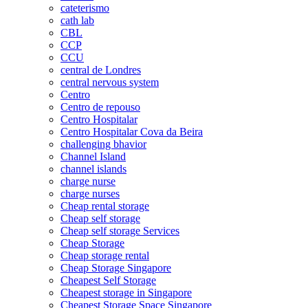
cateterismo
cath lab
CBL
CCP
CCU
central de Londres
central nervous system
Centro
Centro de repouso
Centro Hospitalar
Centro Hospitalar Cova da Beira
challenging bhavior
Channel Island
channel islands
charge nurse
charge nurses
Cheap rental storage
Cheap self storage
Cheap self storage Services
Cheap Storage
Cheap storage rental
Cheap Storage Singapore
Cheapest Self Storage
Cheapest storage in Singapore
Cheapest Storage Space Singapore