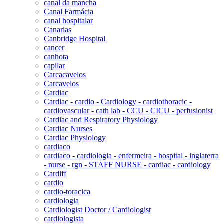
canal da mancha
Canal Farmácia
canal hospitalar
Canarias
Canbridge Hospital
cancer
canhota
capilar
Carcacavelos
Carcavelos
Cardiac
Cardiac - cardio - Cardiology - cardiothoracic -
cardiovascular - cath lab - CCU - CICU - perfusionist
Cardiac and Respiratory Physiology
Cardiac Nurses
Cardiac Physiology
cardiaco
cardiaco - cardiologia - enfermeira - hospital - inglaterra
- nurse - rgn - STAFF NURSE - cardiac - cardiology
Cardiff
cardio
cardio-toracica
cardiologia
Cardiologist Doctor / Cardiologist
cardiologista