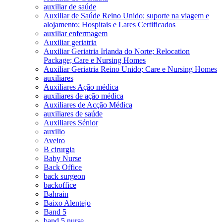
auxiliar de saúde
Auxiliar de Saúde Reino Unido; suporte na viagem e
alojamento; Hospitais e Lares Certificados
auxiliar enfermagem
Auxiliar geriatria
Auxiliar Geriatria Irlanda do Norte; Relocation
Package; Care e Nursing Homes
Auxiliar Geriatria Reino Unido; Care e Nursing Homes
auxiliares
Auxiliares Ação médica
auxiliares de ação médica
Auxiliares de Acção Médica
auxiliares de saúde
Auxiliares Sénior
auxilio
Aveiro
B cirurgia
Baby Nurse
Back Office
back surgeon
backoffice
Bahrain
Baixo Alentejo
Band 5
band 5 nurse