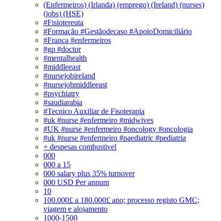
(Enfermeiros) (Irlanda) (emprego) (Ireland) (nurses)
(jobs) (HSE)
#Fisiotereuta
#Formação #Gestãodecaso #ApoioDomiciliário
#França #enfermeiros
#gp #doctor
#mentalhealth
#middleeast
#nursejobireland
#nursejobmiddleeast
#psychiatry
#saudiarabia
#Tecnico Auxiliar de Fisoterapia
#uk #nurse #enfermeiro #midwives
#UK #nurse #enfermeiro #oncology #oncologia
#uk #nurse #enfermeiro #paediatric #pediatria
+ despesas combustivel
000
000 a 15
000 salary plus 35% turnover
000 USD Per annum
10
100.000£ a 180.000£ ano; processo registo GMC;
viagem e alojamento
1000-1500