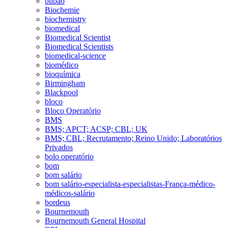
bilbao
Biochemie
biochemistry
biomedical
Biomedical Scientist
Biomedical Scientists
biomedical-science
biomédico
bioquímica
Birmingham
Blackpool
bloco
Bloco Operatório
BMS
BMS; APCT; ACSP; CBL; UK
BMS; CBL; Recrutamento; Reino Unido; Laboratórios
Privados
bolo operatório
bom
bom salário
bom salário-especialista-especialistas-França-médico-
médicos-salário
bordeus
Bournemouth
Bournemouth General Hospital