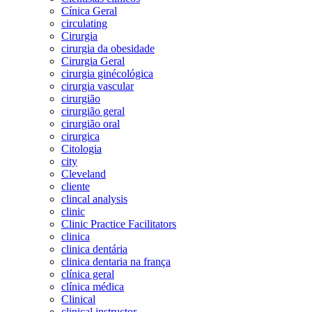
Cínica Geral
circulating
Cirurgia
cirurgia da obesidade
Cirurgia Geral
cirurgia ginécológica
cirurgia vascular
cirurgião
cirurgião geral
cirurgião oral
cirurgica
Citologia
city
Cleveland
cliente
clincal analysis
clinic
Clinic Practice Facilitators
clinica
clinica dentária
clinica dentaria na frança
clínica geral
clínica médica
Clinical
clinical instructor