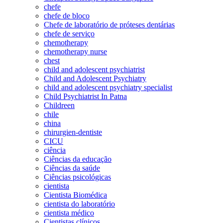
chefe
chefe de bloco
Chefe de laboratório de próteses dentárias
chefe de serviço
chemotherapy
chemotherapy nurse
chest
child and adolescent psychiatrist
Child and Adolescent Psychiatry
child and adolescent psychiatry specialist
Child Psychiatrist In Patna
Childreen
chile
china
chirurgien-dentiste
CICU
ciência
Ciências da educação
Ciências da saúde
Ciências psicológicas
cientista
Cientista Biomédica
cientista do laboratório
cientista médico
Cientistas clínicos