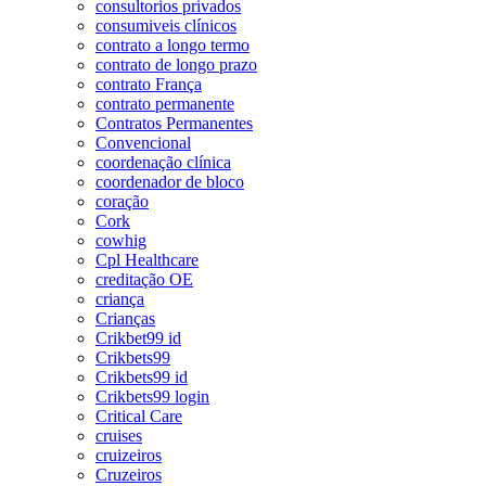
consultorios privados
consumiveis clínicos
contrato a longo termo
contrato de longo prazo
contrato França
contrato permanente
Contratos Permanentes
Convencional
coordenação clínica
coordenador de bloco
coração
Cork
cowhig
Cpl Healthcare
creditação OE
criança
Crianças
Crikbet99 id
Crikbets99
Crikbets99 id
Crikbets99 login
Critical Care
cruises
cruizeiros
Cruzeiros