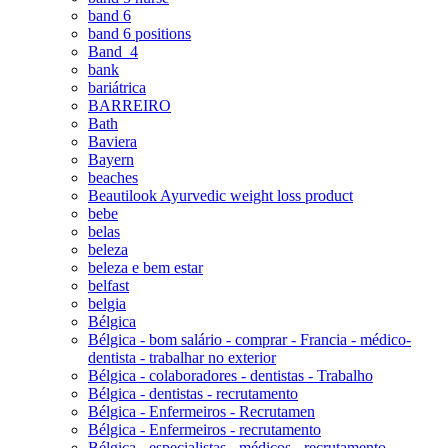
band 6
band 6 positions
Band_4
bank
bariátrica
BARREIRO
Bath
Baviera
Bayern
beaches
Beautilook Ayurvedic weight loss product
bebe
belas
beleza
beleza e bem estar
belfast
belgia
Bélgica
Bélgica - bom salário - comprar - Francia - médico-
dentista - trabalhar no exterior
Bélgica - colaboradores - dentistas - Trabalho
Bélgica - dentistas - recrutamento
Bélgica - Enfermeiros - Recrutamen
Bélgica - Enfermeiros - recrutamento
Bélgica - especialistas - médicos - recrutamento