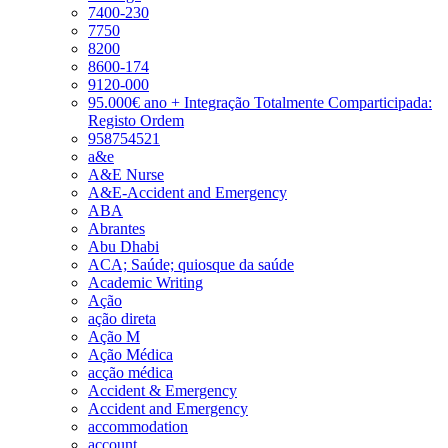
7400-230
7750
8200
8600-174
9120-000
95.000€ ano + Integração Totalmente Comparticipada:
Registo Ordem
958754521
a&e
A&E Nurse
A&E-Accident and Emergency
ABA
Abrantes
Abu Dhabi
ACA; Saúde; quiosque da saúde
Academic Writing
Ação
ação direta
Ação M
Ação Médica
acção médica
Accident & Emergency
Accident and Emergency
accommodation
account