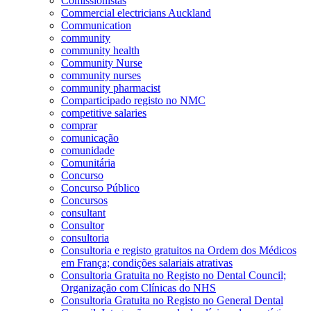
Comissionistas
Commercial electricians Auckland
Communication
community
community health
Community Nurse
community nurses
community pharmacist
Comparticipado registo no NMC
competitive salaries
comprar
comunicação
comunidade
Comunitária
Concurso
Concurso Público
Concursos
consultant
Consultor
consultoria
Consultoria e registo gratuitos na Ordem dos Médicos
em França; condições salariais atrativas
Consultoria Gratuita no Registo no Dental Council;
Organização com Clínicas do NHS
Consultoria Gratuita no Registo no General Dental