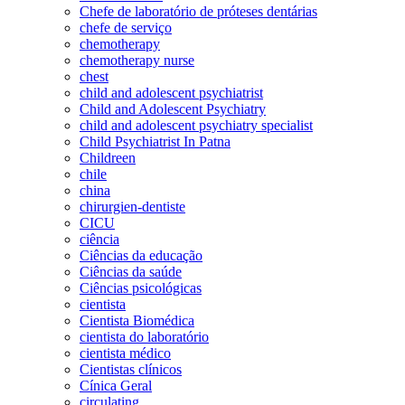
Chefe de laboratório de próteses dentárias
chefe de serviço
chemotherapy
chemotherapy nurse
chest
child and adolescent psychiatrist
Child and Adolescent Psychiatry
child and adolescent psychiatry specialist
Child Psychiatrist In Patna
Childreen
chile
china
chirurgien-dentiste
CICU
ciência
Ciências da educação
Ciências da saúde
Ciências psicológicas
cientista
Cientista Biomédica
cientista do laboratório
cientista médico
Cientistas clínicos
Cínica Geral
circulating