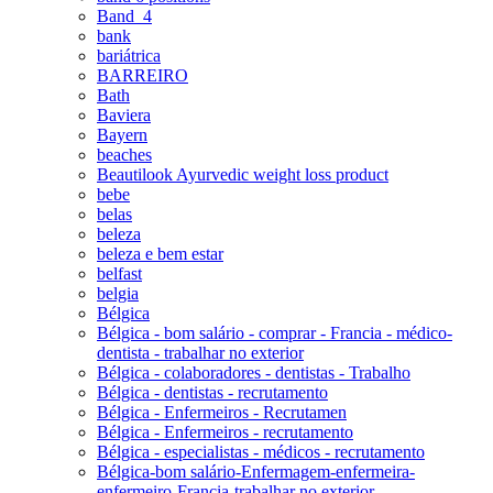
Band_4
bank
bariátrica
BARREIRO
Bath
Baviera
Bayern
beaches
Beautilook Ayurvedic weight loss product
bebe
belas
beleza
beleza e bem estar
belfast
belgia
Bélgica
Bélgica - bom salário - comprar - Francia - médico-
dentista - trabalhar no exterior
Bélgica - colaboradores - dentistas - Trabalho
Bélgica - dentistas - recrutamento
Bélgica - Enfermeiros - Recrutamen
Bélgica - Enfermeiros - recrutamento
Bélgica - especialistas - médicos - recrutamento
Bélgica-bom salário-Enfermagem-enfermeira-
enfermeiro-Francia-trabalhar no exterior