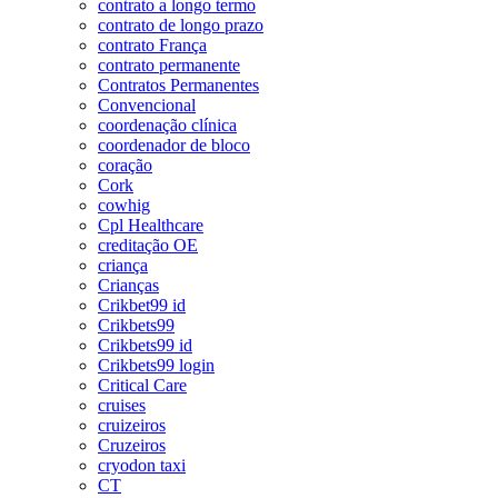
contrato a longo termo
contrato de longo prazo
contrato França
contrato permanente
Contratos Permanentes
Convencional
coordenação clínica
coordenador de bloco
coração
Cork
cowhig
Cpl Healthcare
creditação OE
criança
Crianças
Crikbet99 id
Crikbets99
Crikbets99 id
Crikbets99 login
Critical Care
cruises
cruizeiros
Cruzeiros
cryodon taxi
CT