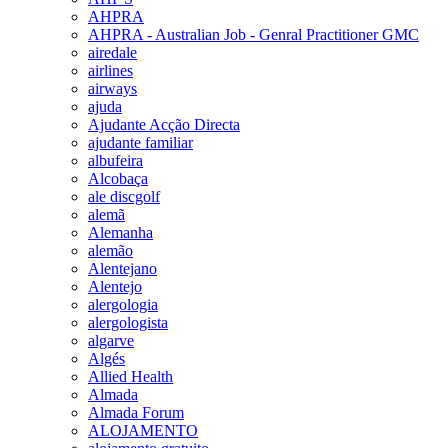
AHPRA
AHPRA - Australian Job - Genral Practitioner GMC
airedale
airlines
airways
ajuda
Ajudante Acção Directa
ajudante familiar
albufeira
Alcobaça
ale discgolf
alemã
Alemanha
alemão
Alentejano
Alentejo
alergologia
alergologista
algarve
Algés
Allied Health
Almada
Almada Forum
ALOJAMENTO