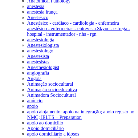
Anatomical Pathology
anestesia
anestesia frança
Anestésico
Anestésico - cardiaco - cardiologia - enfermeira
anestésico - enfermeiras - entrevista Skype - esfrega -
hospital - instrumentador - nhs - rgn
anestesiologia
Anestesiologista
anestesiologo
Anestesista
anestesistas
Anesthesiologist
angiografia
Angola
Animação sociocultural
Animação socioeducativa
Animadora Sociocultural
anúncio
apoio
apoio alojamento; apoio na integração; apoio registo no
NMC; IELTS + Preparation
apoio ao domicilio
Apoio domiciliário
apoio domiciliário a idosos