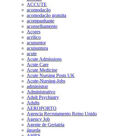
ACCUTE
acomodação
acomodação gratuita
acompanhante
aconselhamento
Açores
acrilico
acupuntor
acupuntura
acute
Acute Admissions
Acute Care
Acute Medicine
Acute Nursing Posts UK
Acute-Nursing-Jobs
administrar
Administrativo
Adult Psychiatry
Adults
AEROPORTO
Agencia Recrutamento Reino Unido
Agency Job
Agente de Geriatria
águeda
AHP'S