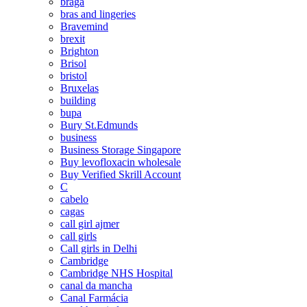
braga
bras and lingeries
Bravemind
brexit
Brighton
Brisol
bristol
Bruxelas
building
bupa
Bury St.Edmunds
business
Business Storage Singapore
Buy levofloxacin wholesale
Buy Verified Skrill Account
C
cabelo
cagas
call girl ajmer
call girls
Call girls in Delhi
Cambridge
Cambridge NHS Hospital
canal da mancha
Canal Farmácia