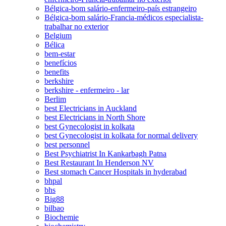
Bélgica-bom salário-enfermeiro-país estrangeiro
Bélgica-bom salário-Francia-médicos especialista-
trabalhar no exterior
Belgium
Bélica
bem-estar
benefícios
benefits
berkshire
berkshire - enfermeiro - lar
Berlim
best Electricians in Auckland
best Electricians in North Shore
best Gynecologist in kolkata
best Gynecologist in kolkata for normal delivery
best personnel
Best Psychiatrist In Kankarbagh Patna
Best Restaurant In Henderson NV
Best stomach Cancer Hospitals in hyderabad
bhpal
bhs
Big88
bilbao
Biochemie