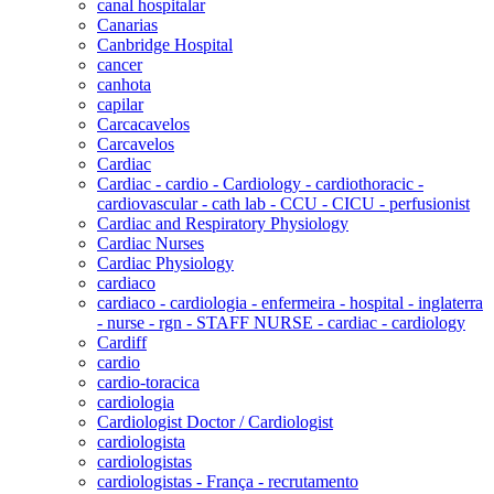
canal hospitalar
Canarias
Canbridge Hospital
cancer
canhota
capilar
Carcacavelos
Carcavelos
Cardiac
Cardiac - cardio - Cardiology - cardiothoracic -
cardiovascular - cath lab - CCU - CICU - perfusionist
Cardiac and Respiratory Physiology
Cardiac Nurses
Cardiac Physiology
cardiaco
cardiaco - cardiologia - enfermeira - hospital - inglaterra
- nurse - rgn - STAFF NURSE - cardiac - cardiology
Cardiff
cardio
cardio-toracica
cardiologia
Cardiologist Doctor / Cardiologist
cardiologista
cardiologistas
cardiologistas - França - recrutamento