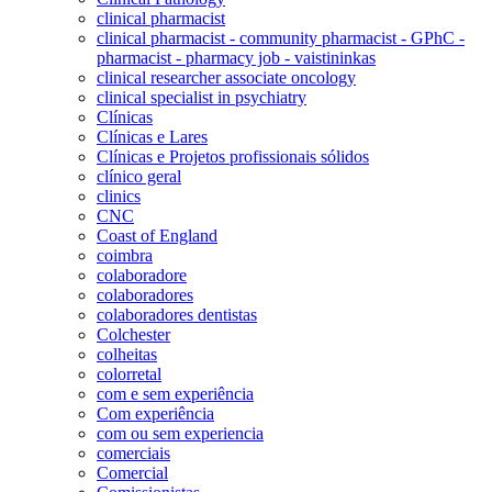
clinical pharmacist
clinical pharmacist - community pharmacist - GPhC -
pharmacist - pharmacy job - vaistininkas
clinical researcher associate oncology
clinical specialist in psychiatry
Clínicas
Clínicas e Lares
Clínicas e Projetos profissionais sólidos
clínico geral
clinics
CNC
Coast of England
coimbra
colaboradore
colaboradores
colaboradores dentistas
Colchester
colheitas
colorretal
com e sem experiência
Com experiência
com ou sem experiencia
comerciais
Comercial