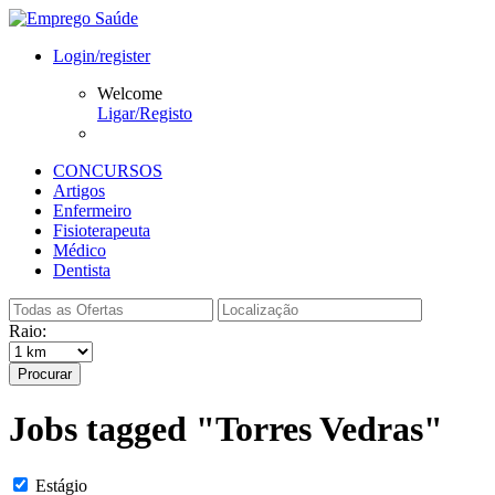
Login/register
Welcome
Ligar/Registo
CONCURSOS
Artigos
Enfermeiro
Fisioterapeuta
Médico
Dentista
Raio:
Procurar
Jobs tagged "Torres Vedras"
Estágio