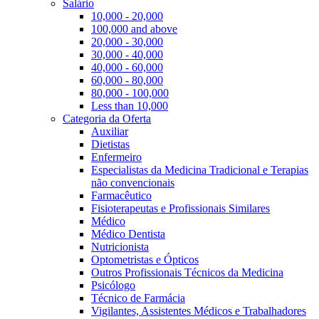
Salário
10,000 - 20,000
100,000 and above
20,000 - 30,000
30,000 - 40,000
40,000 - 60,000
60,000 - 80,000
80,000 - 100,000
Less than 10,000
Categoria da Oferta
Auxiliar
Dietistas
Enfermeiro
Especialistas da Medicina Tradicional e Terapias
não convencionais
Farmacêutico
Fisioterapeutas e Profissionais Similares
Médico
Médico Dentista
Nutricionista
Optometristas e Ópticos
Outros Profissionais Técnicos da Medicina
Psicólogo
Técnico de Farmácia
Vigilantes, Assistentes Médicos e Trabalhadores