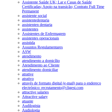
Assistente Saúde UK; Lar e Casas de Saúde
Certificadas; Apoio na transição; Contrato Full Time
Permanent
assistente social
assistentedentaria
assistenten dentaria
assistentes
Assistentes de Enfermagem
assistentes operacionais
assistida
Assuntos Regulamentares
ASW
atendimento
atendimento a domicílio
Atendimento ao Cliente
atendimento domiciliar
atrative
atrativo
através de formato digital (e-mail) para o endereço
electrónico: recrutamento@cligest.com
attractive salaries
Attractive salary
atuante
Audilogista
Audiologia