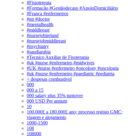
#Fisiotereuta
#Formação #Gestãodecaso #ApoioDomiciliário
#França #enfermeiros
#gp #doctor
#mentalhealth
#middleeast
#nursejobireland
#nursejobmiddleeast
#psychiatry
#saudiarabia
#Tecnico Auxiliar de Fisoterapia
#uk #nurse #enfermeiro #midwives
#UK #nurse #enfermeiro #oncology #oncologia
#uk #nurse #enfermeiro #paediatric #pediatria
+ despesas combustivel
000
000 a 15
000 salary plus 35% turnover
000 USD Per annum
10
100.000£ a 180.000£ ano; processo registo GMC;
viagem e alojamento
1000-1500
108
108000