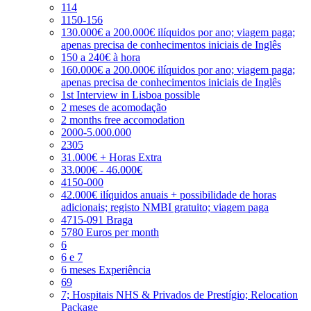
114
1150-156
130.000€ a 200.000€ ilíquidos por ano; viagem paga;
apenas precisa de conhecimentos iniciais de Inglês
150 a 240€ à hora
160.000€ a 200.000€ ilíquidos por ano; viagem paga;
apenas precisa de conhecimentos iniciais de Inglês
1st Interview in Lisboa possible
2 meses de acomodação
2 months free accomodation
2000-5.000.000
2305
31.000€ + Horas Extra
33.000€ - 46.000€
4150-000
42.000€ ilíquidos anuais + possibilidade de horas
adicionais; registo NMBI gratuito; viagem paga
4715-091 Braga
5780 Euros per month
6
6 e 7
6 meses Experiência
69
7; Hospitais NHS & Privados de Prestígio; Relocation
Package