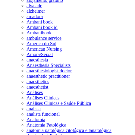
alojamento gratuito
alvalade
alzheimer
amadora
Ambani book
Ambani book id
Ambanibook
ambulance service
America do Sul
American Nursing
Amora/Seixal
anaesthesia
Anaesthesia Specialists
anaesthesiologist doctor
anaesthetic practitioner
anaesthetics
anaesthetist
Análises
Análises Clínicas
Análises Clinicas e Saúde Pública
analista
analista funcional
Anatomia
Anatomia Patológica
anatomia patológica citológica e tanatológica