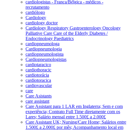
cardiologistas - França/Bélgica - médicos -
recrutamento
cardiólogo
Cardiology
cardiology doctor
Cardiology Respiratory Gastroenterology Oncology
Palliative Care Care of the Elderly Diabetes /
Endocrinology Paediatrics
cardiopneumologa
Cardiopneumologia
cardiopneumologista
Cardiopneumologistas
cardiotaracico
cardiothoracic
cardiotorácia
cardiotoracica
cardiovascular
care
Care Asistants
care assistant
Care Assistant para 1 LAR em Inglaterra; Sem e com
experiência; Contrato Full Time diretamente com os
Lares; Salário mensal entre 1.500£ a 2.000£
Care Assistant UK; Nursing/Care Home; Salários entre
1.500£ a 2.000£ por mês; Acompanhamento local em