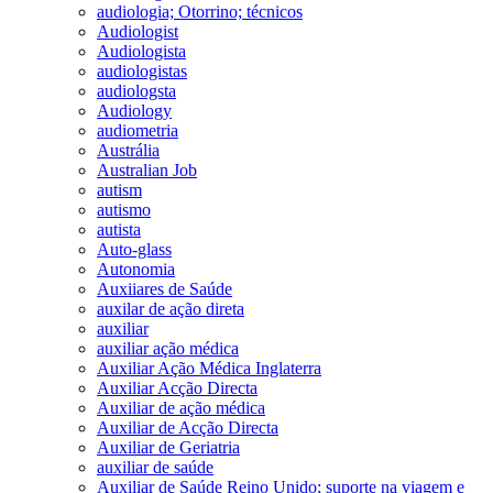
audiologia; Otorrino; técnicos
Audiologist
Audiologista
audiologistas
audiologsta
Audiology
audiometria
Austrália
Australian Job
autism
autismo
autista
Auto-glass
Autonomia
Auxiiares de Saúde
auxilar de ação direta
auxiliar
auxiliar ação médica
Auxiliar Ação Médica Inglaterra
Auxiliar Acção Directa
Auxiliar de ação médica
Auxiliar de Acção Directa
Auxiliar de Geriatria
auxiliar de saúde
Auxiliar de Saúde Reino Unido; suporte na viagem e