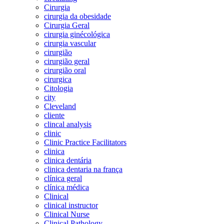
Cirurgia
cirurgia da obesidade
Cirurgia Geral
cirurgia ginécológica
cirurgia vascular
cirurgião
cirurgião geral
cirurgião oral
cirurgica
Citologia
city
Cleveland
cliente
clincal analysis
clinic
Clinic Practice Facilitators
clinica
clinica dentária
clinica dentaria na frança
clínica geral
clínica médica
Clinical
clinical instructor
Clinical Nurse
Clinical Pathology