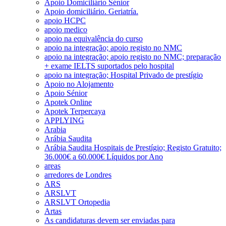
Apoio Domiciliário Sénior
Apoio domiciliário. Geriatría.
apoio HCPC
apoio medico
apoio na equivalência do curso
apoio na integração; apoio registo no NMC
apoio na integração; apoio registo no NMC; preparação
+ exame IELTS suportados pelo hospital
apoio na integração; Hospital Privado de prestígio
Apoio no Alojamento
Apoio Sénior
Apotek Online
Apotek Terpercaya
APPLYING
Arabia
Arábia Saudita
Arábia Saudita Hospitais de Prestígio; Registo Gratuito;
36.000€ a 60.000€ Líquidos por Ano
areas
arredores de Londres
ARS
ARSLVT
ARSLVT Ortopedia
Artas
As candidaturas devem ser enviadas para