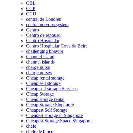
CBL
CCP
CCU
central de Londres
central nervous system
Centro
Centro de repouso
Centro Hospitalar
Centro Hospitalar Cova da Beira
challenging bhavior
Channel Island
channel islands
charge nurse
charge nurses
Cheap rental storage
Cheap self storage
Cheap self storage Services
Cheap Storage
Cheap storage rental
Cheap Storage Singapore
Cheapest Self Storage
Cheapest storage in Singapore
Cheapest Storage Space Singapore
chefe
chefe de bloco