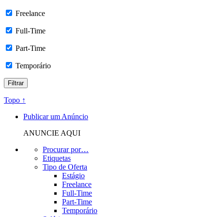
Freelance
Full-Time
Part-Time
Temporário
Topo ↑
Publicar um Anúncio
ANUNCIE AQUI
Procurar por…
Etiquetas
Tipo de Oferta
Estágio
Freelance
Full-Time
Part-Time
Temporário