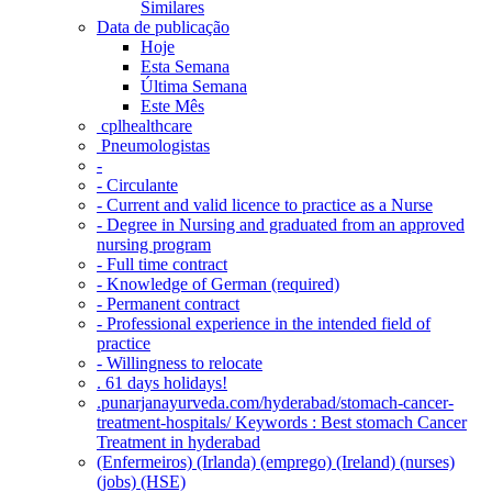
Similares
Data de publicação
Hoje
Esta Semana
Última Semana
Este Mês
‎ cplhealthcare‬
Pneumologistas
-
- Circulante
- Current and valid licence to practice as a Nurse
- Degree in Nursing and graduated from an approved
nursing program
- Full time contract
- Knowledge of German (required)
- Permanent contract
- Professional experience in the intended field of
practice
- Willingness to relocate
. 61 days holidays!
.punarjanayurveda.com/hyderabad/stomach-cancer-
treatment-hospitals/ Keywords : Best stomach Cancer
Treatment in hyderabad
(Enfermeiros) (Irlanda) (emprego) (Ireland) (nurses)
(jobs) (HSE)