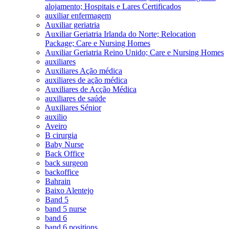
alojamento; Hospitais e Lares Certificados
auxiliar enfermagem
Auxiliar geriatria
Auxiliar Geriatria Irlanda do Norte; Relocation
Package; Care e Nursing Homes
Auxiliar Geriatria Reino Unido; Care e Nursing Homes
auxiliares
Auxiliares Ação médica
auxiliares de ação médica
Auxiliares de Acção Médica
auxiliares de saúde
Auxiliares Sénior
auxilio
Aveiro
B cirurgia
Baby Nurse
Back Office
back surgeon
backoffice
Bahrain
Baixo Alentejo
Band 5
band 5 nurse
band 6
band 6 positions