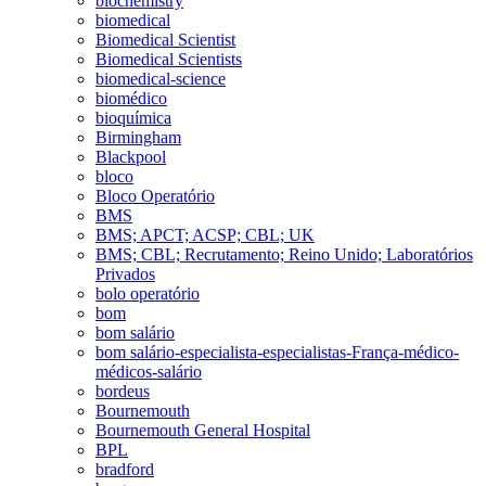
biochemistry
biomedical
Biomedical Scientist
Biomedical Scientists
biomedical-science
biomédico
bioquímica
Birmingham
Blackpool
bloco
Bloco Operatório
BMS
BMS; APCT; ACSP; CBL; UK
BMS; CBL; Recrutamento; Reino Unido; Laboratórios
Privados
bolo operatório
bom
bom salário
bom salário-especialista-especialistas-França-médico-
médicos-salário
bordeus
Bournemouth
Bournemouth General Hospital
BPL
bradford