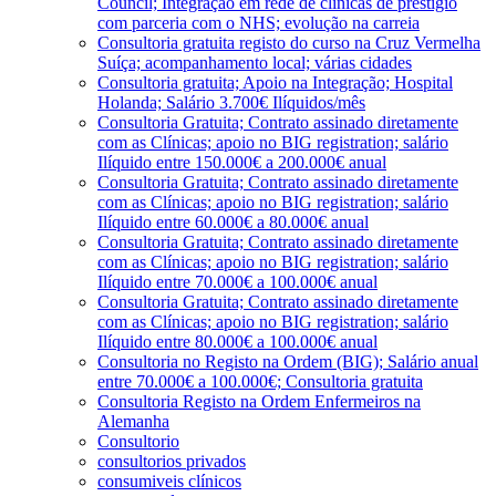
Council; Integração em rede de clínicas de prestígio
com parceria com o NHS; evolução na carreia
Consultoria gratuita registo do curso na Cruz Vermelha
Suíça; acompanhamento local; várias cidades
Consultoria gratuita; Apoio na Integração; Hospital
Holanda; Salário 3.700€ Ilíquidos/mês
Consultoria Gratuita; Contrato assinado diretamente
com as Clínicas; apoio no BIG registration; salário
Ilíquido entre 150.000€ a 200.000€ anual
Consultoria Gratuita; Contrato assinado diretamente
com as Clínicas; apoio no BIG registration; salário
Ilíquido entre 60.000€ a 80.000€ anual
Consultoria Gratuita; Contrato assinado diretamente
com as Clínicas; apoio no BIG registration; salário
Ilíquido entre 70.000€ a 100.000€ anual
Consultoria Gratuita; Contrato assinado diretamente
com as Clínicas; apoio no BIG registration; salário
Ilíquido entre 80.000€ a 100.000€ anual
Consultoria no Registo na Ordem (BIG); Salário anual
entre 70.000€ a 100.000€; Consultoria gratuita
Consultoria Registo na Ordem Enfermeiros na
Alemanha
Consultorio
consultorios privados
consumiveis clínicos