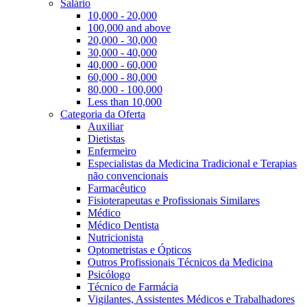
Salário
10,000 - 20,000
100,000 and above
20,000 - 30,000
30,000 - 40,000
40,000 - 60,000
60,000 - 80,000
80,000 - 100,000
Less than 10,000
Categoria da Oferta
Auxiliar
Dietistas
Enfermeiro
Especialistas da Medicina Tradicional e Terapias
não convencionais
Farmacêutico
Fisioterapeutas e Profissionais Similares
Médico
Médico Dentista
Nutricionista
Optometristas e Ópticos
Outros Profissionais Técnicos da Medicina
Psicólogo
Técnico de Farmácia
Vigilantes, Assistentes Médicos e Trabalhadores