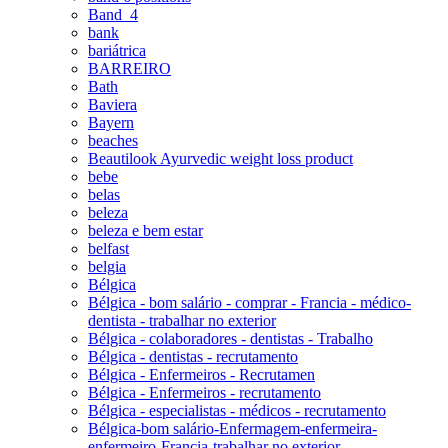
Band_4
bank
bariátrica
BARREIRO
Bath
Baviera
Bayern
beaches
Beautilook Ayurvedic weight loss product
bebe
belas
beleza
beleza e bem estar
belfast
belgia
Bélgica
Bélgica - bom salário - comprar - Francia - médico-
dentista - trabalhar no exterior
Bélgica - colaboradores - dentistas - Trabalho
Bélgica - dentistas - recrutamento
Bélgica - Enfermeiros - Recrutamen
Bélgica - Enfermeiros - recrutamento
Bélgica - especialistas - médicos - recrutamento
Bélgica-bom salário-Enfermagem-enfermeira-
enfermeiro-Francia-trabalhar no exterior