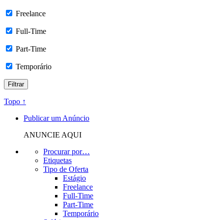
Freelance
Full-Time
Part-Time
Temporário
Topo ↑
Publicar um Anúncio
ANUNCIE AQUI
Procurar por…
Etiquetas
Tipo de Oferta
Estágio
Freelance
Full-Time
Part-Time
Temporário