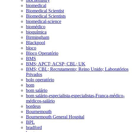
biochemistry
biomedical
Biomedical Scientist
Biomedical Scientists
biomedical-science
biomédico
bioquímica
Birmingham
Blackpool
bloco
Bloco Operatório
BMS
BMS; APCT; ACSP; CBL; UK
BMS; CBL; Recrutamento; Reino Unido; Laboratórios
Privados
bolo operatório
bom
bom salário
bom salário-especialista-especialistas-França-médico-
médicos-salário
bordeus
Bournemouth
Bournemouth General Hospital
BPL
bradford