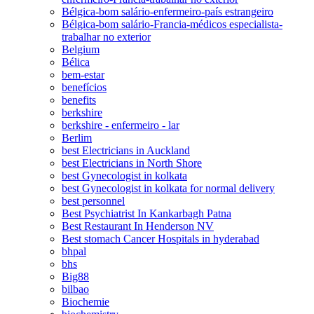
Bélgica-bom salário-enfermeiro-país estrangeiro
Bélgica-bom salário-Francia-médicos especialista-
trabalhar no exterior
Belgium
Bélica
bem-estar
benefícios
benefits
berkshire
berkshire - enfermeiro - lar
Berlim
best Electricians in Auckland
best Electricians in North Shore
best Gynecologist in kolkata
best Gynecologist in kolkata for normal delivery
best personnel
Best Psychiatrist In Kankarbagh Patna
Best Restaurant In Henderson NV
Best stomach Cancer Hospitals in hyderabad
bhpal
bhs
Big88
bilbao
Biochemie