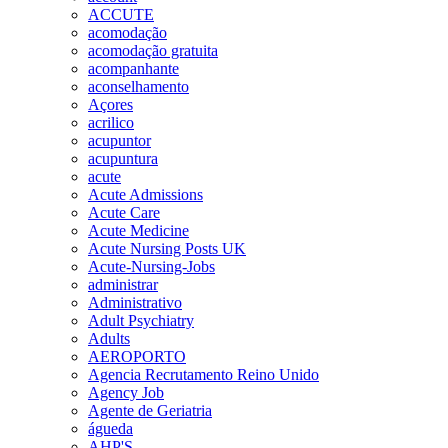
ACCUTE
acomodação
acomodação gratuita
acompanhante
aconselhamento
Açores
acrilico
acupuntor
acupuntura
acute
Acute Admissions
Acute Care
Acute Medicine
Acute Nursing Posts UK
Acute-Nursing-Jobs
administrar
Administrativo
Adult Psychiatry
Adults
AEROPORTO
Agencia Recrutamento Reino Unido
Agency Job
Agente de Geriatria
águeda
AHP'S