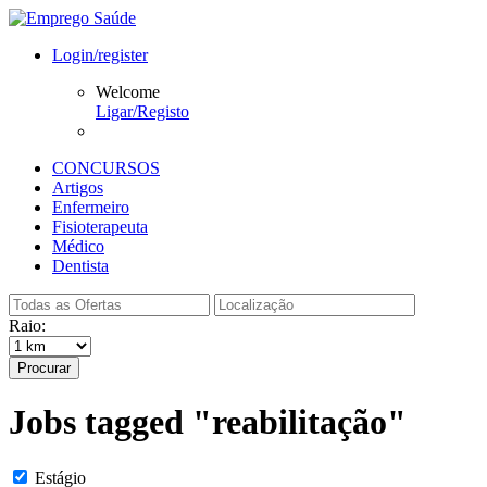
Login/register
Welcome
Ligar/Registo
CONCURSOS
Artigos
Enfermeiro
Fisioterapeuta
Médico
Dentista
Raio:
Procurar
Jobs tagged "reabilitação"
Estágio