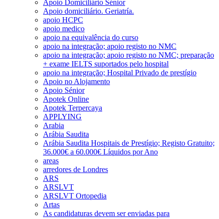
Apoio Domiciliário Sénior
Apoio domiciliário. Geriatría.
apoio HCPC
apoio medico
apoio na equivalência do curso
apoio na integração; apoio registo no NMC
apoio na integração; apoio registo no NMC; preparação
+ exame IELTS suportados pelo hospital
apoio na integração; Hospital Privado de prestígio
Apoio no Alojamento
Apoio Sénior
Apotek Online
Apotek Terpercaya
APPLYING
Arabia
Arábia Saudita
Arábia Saudita Hospitais de Prestígio; Registo Gratuito;
36.000€ a 60.000€ Líquidos por Ano
areas
arredores de Londres
ARS
ARSLVT
ARSLVT Ortopedia
Artas
As candidaturas devem ser enviadas para