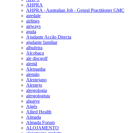
AHPRA
AHPRA - Australian Job - Genral Practitioner GMC
airedale
airlines
airways
ajuda
Ajudante Acção Directa
ajudante familiar
albufeira
Alcobaça
ale discgolf
alemã
Alemanha
alemão
Alentejano
Alentejo
alergologia
alergologista
algarve
Algés
Allied Health
Almada
Almada Forum
ALOJAMENTO