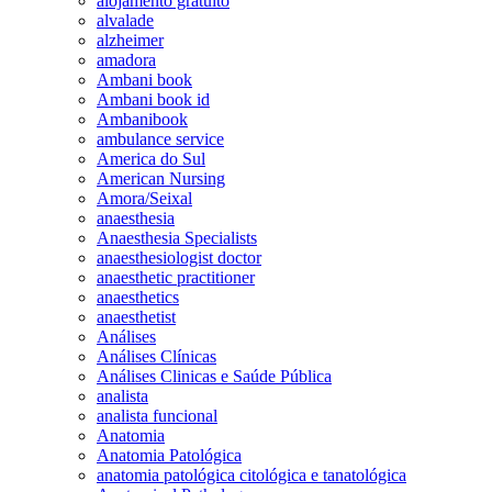
alojamento gratuito
alvalade
alzheimer
amadora
Ambani book
Ambani book id
Ambanibook
ambulance service
America do Sul
American Nursing
Amora/Seixal
anaesthesia
Anaesthesia Specialists
anaesthesiologist doctor
anaesthetic practitioner
anaesthetics
anaesthetist
Análises
Análises Clínicas
Análises Clinicas e Saúde Pública
analista
analista funcional
Anatomia
Anatomia Patológica
anatomia patológica citológica e tanatológica