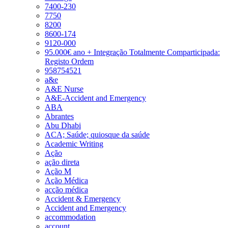
7400-230
7750
8200
8600-174
9120-000
95.000€ ano + Integração Totalmente Comparticipada:
Registo Ordem
958754521
a&e
A&E Nurse
A&E-Accident and Emergency
ABA
Abrantes
Abu Dhabi
ACA; Saúde; quiosque da saúde
Academic Writing
Ação
ação direta
Ação M
Ação Médica
acção médica
Accident & Emergency
Accident and Emergency
accommodation
account