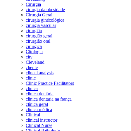
Cirurgia
cirurgia da obesidade
Cirurgia Geral
cirurgia ginécológica
cirurgia vascular
cirurgião
cirurgião geral
cirurgião oral
cirurgica
Citologia
city
Cleveland
cliente
clincal analysis
clinic
Clinic Practice Facilitators
clinica
clinica dentária
clinica dentaria na frança
clínica geral
clínica médica
Clinical
clinical instructor
Clinical Nurse
Clinical Pathology