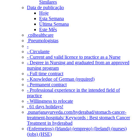
Similares
Data de publicação
Hoje
Esta Semana
Última Semana
Este Mês
‎ cplhealthcare‬
Pneumologistas
-
- Circulante
- Current and valid licence to practice as a Nurse
- Degree in Nursing and graduated from an approved
nursing program
- Full time contract
- Knowledge of German (required)
- Permanent contract
- Professional experience in the intended field of
practice
- Willingness to relocate
. 61 days holidays!
.punarjanayurveda.com/hyderabad/stomach-cancer-
treatment-hospitals/ Keywords : Best stomach Cancer
Treatment in hyderabad
(Enfermeiros) (Irlanda) (emprego) (Ireland) (nurses)
(jobs) (HSE)