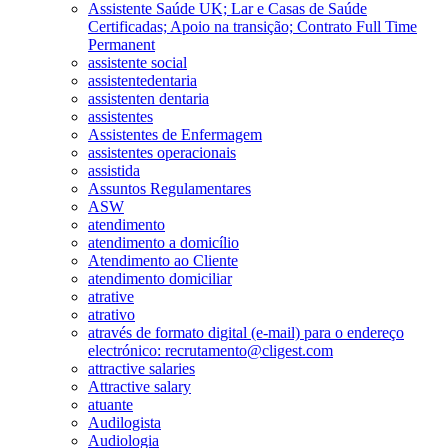
Assistente Saúde UK; Lar e Casas de Saúde
Certificadas; Apoio na transição; Contrato Full Time
Permanent
assistente social
assistentedentaria
assistenten dentaria
assistentes
Assistentes de Enfermagem
assistentes operacionais
assistida
Assuntos Regulamentares
ASW
atendimento
atendimento a domicílio
Atendimento ao Cliente
atendimento domiciliar
atrative
atrativo
através de formato digital (e-mail) para o endereço
electrónico: recrutamento@cligest.com
attractive salaries
Attractive salary
atuante
Audilogista
Audiologia