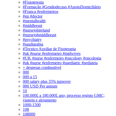
#Fisiotereuta
#Formação #Gestãodecaso #ApoioDomiciliário
#França #enfermeiros
#gp #doctor
#mentalhealth
#middleeast
#nursejobireland
#nursejobmiddleeast
#psychiatry
#saudiarabia
#Tecnico Auxiliar de Fisoterapia
#uk #nurse #enfermeiro #midwives
#UK #nurse #enfermeiro #oncology #oncologia
#uk #nurse #enfermeiro #paediatric #pediatria
+ despesas combustivel
000
000 a 15
000 salary plus 35% turnover
000 USD Per annum
10
100.000£ a 180.000£ ano; processo registo GMC;
viagem e alojamento
1000-1500
108
108000