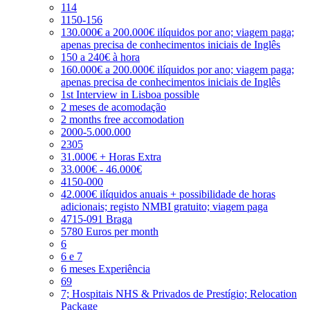
114
1150-156
130.000€ a 200.000€ ilíquidos por ano; viagem paga;
apenas precisa de conhecimentos iniciais de Inglês
150 a 240€ à hora
160.000€ a 200.000€ ilíquidos por ano; viagem paga;
apenas precisa de conhecimentos iniciais de Inglês
1st Interview in Lisboa possible
2 meses de acomodação
2 months free accomodation
2000-5.000.000
2305
31.000€ + Horas Extra
33.000€ - 46.000€
4150-000
42.000€ ilíquidos anuais + possibilidade de horas
adicionais; registo NMBI gratuito; viagem paga
4715-091 Braga
5780 Euros per month
6
6 e 7
6 meses Experiência
69
7; Hospitais NHS & Privados de Prestígio; Relocation
Package