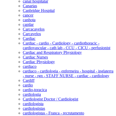
canal hospitalar
Canarias
Canbridge Hospital
cancer
canhota
capilar
Carcacavelos
Carcavelos
Cardiac
Cardiac - cardio - Cardiology - cardiothoracic -
cardiovascular - cath lab - CCU - CICU - perfusionist
Cardiac and Respiratory Physiology
Cardiac Nurses
Cardiac Physiology
cardiaco
cardiaco - cardiologia - enfermeira - hospital - inglaterra
- nurse - rgn - STAFF NURSE - cardiac - cardiology
Cardiff
cardio
cardio-toracica
cardiologia
Cardiologist Doctor / Cardiologist
cardiologista
cardiologistas
cardiologistas - França - recrutamento