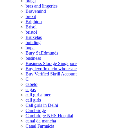
braga
bras and lingeries
Bravemind
brexit
Brighton
Brisol
bristol
Bruxelas
building
bupa
Bury St.Edmunds
business
Business Storage Singapore
Buy levofloxacin wholesale
Buy Verified Skrill Account
C
cabelo
cagas
call girl ajmer
call girls
Call girls in Delhi
Cambridge
Cambridge NHS Hospital
canal da mancha
Canal Farmácia