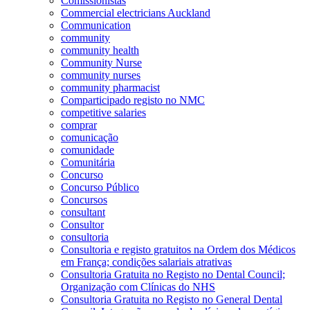
Comissionistas
Commercial electricians Auckland
Communication
community
community health
Community Nurse
community nurses
community pharmacist
Comparticipado registo no NMC
competitive salaries
comprar
comunicação
comunidade
Comunitária
Concurso
Concurso Público
Concursos
consultant
Consultor
consultoria
Consultoria e registo gratuitos na Ordem dos Médicos
em França; condições salariais atrativas
Consultoria Gratuita no Registo no Dental Council;
Organização com Clínicas do NHS
Consultoria Gratuita no Registo no General Dental