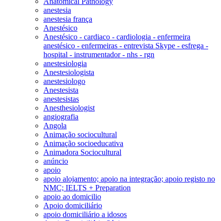
Anatomical Pathology
anestesia
anestesia frança
Anestésico
Anestésico - cardiaco - cardiologia - enfermeira
anestésico - enfermeiras - entrevista Skype - esfrega -
hospital - instrumentador - nhs - rgn
anestesiologia
Anestesiologista
anestesiologo
Anestesista
anestesistas
Anesthesiologist
angiografia
Angola
Animação sociocultural
Animação socioeducativa
Animadora Sociocultural
anúncio
apoio
apoio alojamento; apoio na integração; apoio registo no
NMC; IELTS + Preparation
apoio ao domicilio
Apoio domiciliário
apoio domiciliário a idosos