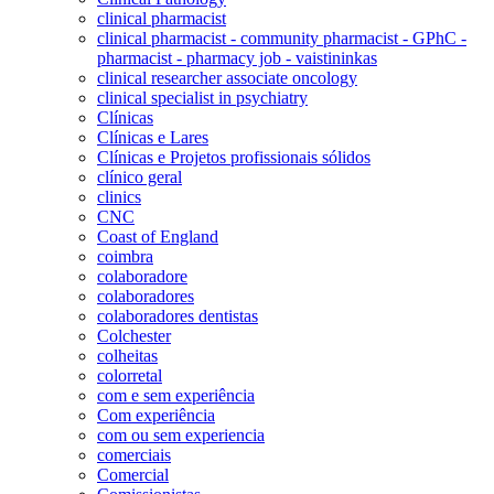
clinical pharmacist
clinical pharmacist - community pharmacist - GPhC -
pharmacist - pharmacy job - vaistininkas
clinical researcher associate oncology
clinical specialist in psychiatry
Clínicas
Clínicas e Lares
Clínicas e Projetos profissionais sólidos
clínico geral
clinics
CNC
Coast of England
coimbra
colaboradore
colaboradores
colaboradores dentistas
Colchester
colheitas
colorretal
com e sem experiência
Com experiência
com ou sem experiencia
comerciais
Comercial