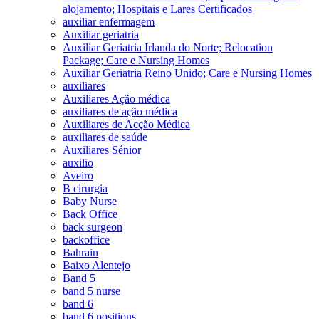
alojamento; Hospitais e Lares Certificados
auxiliar enfermagem
Auxiliar geriatria
Auxiliar Geriatria Irlanda do Norte; Relocation
Package; Care e Nursing Homes
Auxiliar Geriatria Reino Unido; Care e Nursing Homes
auxiliares
Auxiliares Ação médica
auxiliares de ação médica
Auxiliares de Acção Médica
auxiliares de saúde
Auxiliares Sénior
auxilio
Aveiro
B cirurgia
Baby Nurse
Back Office
back surgeon
backoffice
Bahrain
Baixo Alentejo
Band 5
band 5 nurse
band 6
band 6 positions