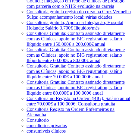
Council; Integração em rede de clínicas de prestígio
com parceria com o NHS; evolução na carreia
Consultoria gratuita registo do curso na Cruz Vermelha
Suíça; acompanhamento local; várias cidades
Consultoria gratuita; Apoio na Integração; Hospital
Holanda; Salário 3.700€ Ilíquidos/mês
Consultoria Gratuita; Contrato assinado diretamente
com as Clínicas; apoio no BIG registration; salário
Ilíquido entre 150.000€ a 200.000€ anual
Consultoria Gratuita; Contrato assinado diretamente
com as Clínicas; apoio no BIG registration; salário
Ilíquido entre 60.000€ a 80.000€ anual
Consultoria Gratuita; Contrato assinado diretamente
com as Clínicas; apoio no BIG registration; salário
Ilíquido entre 70.000€ a 100.000€ anual
Consultoria Gratuita; Contrato assinado diretamente
com as Clínicas; apoio no BIG registration; salário
Ilíquido entre 80.000€ a 100.000€ anual
Consultoria no Registo na Ordem (BIG); Salário anual
entre 70.000€ a 100.000€; Consultoria gratuita
Consultoria Registo na Ordem Enfermeiros na
Alemanha
Consultorio
consultorios privados
consumiveis clínicos