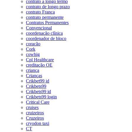
contrato a longo termo
contrato de longo prazo
contrato França
contrato permanente
Contratos Permanentes
Convencional
coordenação clínica
coordenador de bloco
coração
Cork
cowhig
Cpl Healthcare
creditação OE
criança
Crianças
Crikbet99 id
Crikbets99
Crikbets99 id
Crikbets99 login
Critical Care
cruises
cruizeiros
Cruzeiros
cryodon taxi
CT