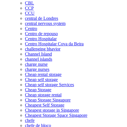
CBL
CCP
CCU
central de Londres
central nervous system
Centro
Centro de repouso
Centro Hospitalar
Centro Hospitalar Cova da Beira
challenging bhavior
Channel Island
channel islands
charge nurse
charge nurses
Cheap rental storage
Cheap self storage
Cheap self storage Services
Cheap Storage
Cheap storage rental
Cheap Storage Singapore
Cheapest Self Storage
Cheapest storage in Singapore
Cheapest Storage Space Singapore
chefe
chefe de bloco