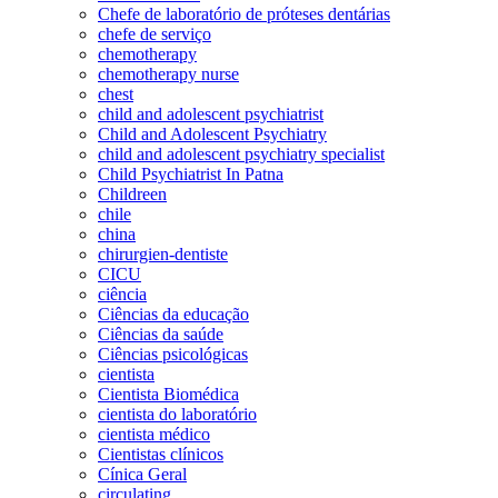
Chefe de laboratório de próteses dentárias
chefe de serviço
chemotherapy
chemotherapy nurse
chest
child and adolescent psychiatrist
Child and Adolescent Psychiatry
child and adolescent psychiatry specialist
Child Psychiatrist In Patna
Childreen
chile
china
chirurgien-dentiste
CICU
ciência
Ciências da educação
Ciências da saúde
Ciências psicológicas
cientista
Cientista Biomédica
cientista do laboratório
cientista médico
Cientistas clínicos
Cínica Geral
circulating