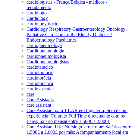
cardiologistas - França/Bélgica - médicos -
recrutamento
cardiólogo
Cardiology
cardiology doctor
Cardiology Respiratory Gastroenterology Oncology
Palliative Care Care of the Elderly Diabetes /
Endocrinology Paediatrics
cardiopneumologa
Cardiopneumologia
cardiopneumologista
Cardiopneumologistas
cardiotaracico
cardiothoracic
cardiotorácia
cardiotoracica
cardiovascular
care
Care Asistants
care assistant
Care Assistant para 1 LAR em Inglaterra; Sem e com
experiência; Contrato Full Time diretamente com os
Lares; Salário mensal entre 1.500£ a 2.000£
Care Assistant UK; Nursing/Care Home; Salários entre
1.500£ a 2.000£ por mês; Acompanhamento local em