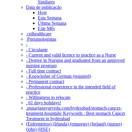
Similares
Data de publicação
Hoje
Esta Semana
Última Semana
Este Mês
‎ cplhealthcare‬
Pneumologistas
-
- Circulante
- Current and valid licence to practice as a Nurse
- Degree in Nursing and graduated from an approved
nursing program
- Full time contract
- Knowledge of German (required)
- Permanent contract
- Professional experience in the intended field of
practice
- Willingness to relocate
. 61 days holidays!
.punarjanayurveda.com/hyderabad/stomach-cancer-
treatment-hospitals/ Keywords : Best stomach Cancer
Treatment in hyderabad
(Enfermeiros) (Irlanda) (emprego) (Ireland) (nurses)
(jobs) (HSE)