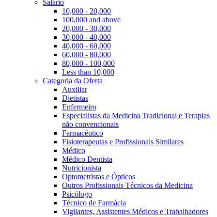
Salário
10,000 - 20,000
100,000 and above
20,000 - 30,000
30,000 - 40,000
40,000 - 60,000
60,000 - 80,000
80,000 - 100,000
Less than 10,000
Categoria da Oferta
Auxiliar
Dietistas
Enfermeiro
Especialistas da Medicina Tradicional e Terapias
não convencionais
Farmacêutico
Fisioterapeutas e Profissionais Similares
Médico
Médico Dentista
Nutricionista
Optometristas e Ópticos
Outros Profissionais Técnicos da Medicina
Psicólogo
Técnico de Farmácia
Vigilantes, Assistentes Médicos e Trabalhadores