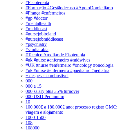
#Fisiotereuta
#Formação #Gestãodecaso #ApoioDomiciliário
#França #enfermeiros
#gp #doctor
#mentalhealth
#middleeast
#nursejobireland
#nursejobmiddleeast
#psychiatry
#saudiarabia
#Tecnico Auxiliar de Fisoterapia
#uk #nurse #enfermeiro #midwives
#UK #nurse #enfermeiro #oncology #oncologia
#uk #nurse #enfermeiro #paediatric #pediatria
+ despesas combustivel
000
000 a 15
000 salary plus 35% turnover
000 USD Per annum
10
100.000£ a 180.000£ ano; processo registo GMC;
viagem e alojamento
1000-1500
108
108000