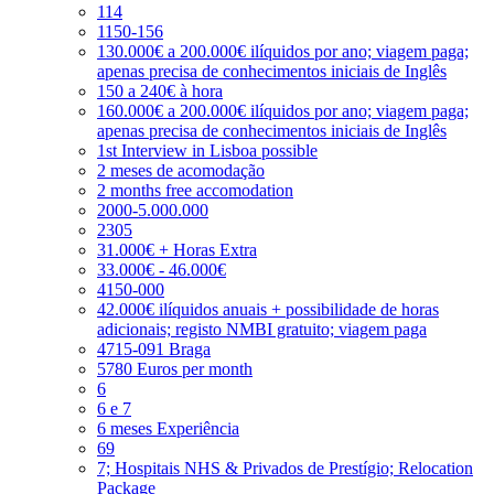
114
1150-156
130.000€ a 200.000€ ilíquidos por ano; viagem paga;
apenas precisa de conhecimentos iniciais de Inglês
150 a 240€ à hora
160.000€ a 200.000€ ilíquidos por ano; viagem paga;
apenas precisa de conhecimentos iniciais de Inglês
1st Interview in Lisboa possible
2 meses de acomodação
2 months free accomodation
2000-5.000.000
2305
31.000€ + Horas Extra
33.000€ - 46.000€
4150-000
42.000€ ilíquidos anuais + possibilidade de horas
adicionais; registo NMBI gratuito; viagem paga
4715-091 Braga
5780 Euros per month
6
6 e 7
6 meses Experiência
69
7; Hospitais NHS & Privados de Prestígio; Relocation
Package