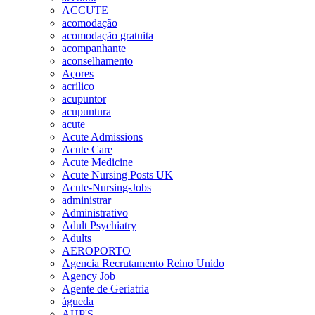
ACCUTE
acomodação
acomodação gratuita
acompanhante
aconselhamento
Açores
acrilico
acupuntor
acupuntura
acute
Acute Admissions
Acute Care
Acute Medicine
Acute Nursing Posts UK
Acute-Nursing-Jobs
administrar
Administrativo
Adult Psychiatry
Adults
AEROPORTO
Agencia Recrutamento Reino Unido
Agency Job
Agente de Geriatria
águeda
AHP'S