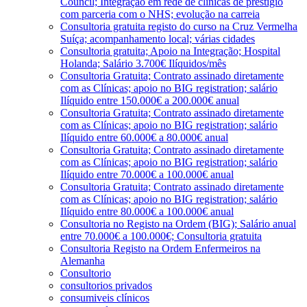
Council; Integração em rede de clínicas de prestígio
com parceria com o NHS; evolução na carreia
Consultoria gratuita registo do curso na Cruz Vermelha
Suíça; acompanhamento local; várias cidades
Consultoria gratuita; Apoio na Integração; Hospital
Holanda; Salário 3.700€ Ilíquidos/mês
Consultoria Gratuita; Contrato assinado diretamente
com as Clínicas; apoio no BIG registration; salário
Ilíquido entre 150.000€ a 200.000€ anual
Consultoria Gratuita; Contrato assinado diretamente
com as Clínicas; apoio no BIG registration; salário
Ilíquido entre 60.000€ a 80.000€ anual
Consultoria Gratuita; Contrato assinado diretamente
com as Clínicas; apoio no BIG registration; salário
Ilíquido entre 70.000€ a 100.000€ anual
Consultoria Gratuita; Contrato assinado diretamente
com as Clínicas; apoio no BIG registration; salário
Ilíquido entre 80.000€ a 100.000€ anual
Consultoria no Registo na Ordem (BIG); Salário anual
entre 70.000€ a 100.000€; Consultoria gratuita
Consultoria Registo na Ordem Enfermeiros na
Alemanha
Consultorio
consultorios privados
consumiveis clínicos