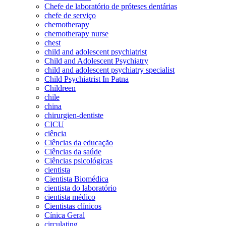
Chefe de laboratório de próteses dentárias
chefe de serviço
chemotherapy
chemotherapy nurse
chest
child and adolescent psychiatrist
Child and Adolescent Psychiatry
child and adolescent psychiatry specialist
Child Psychiatrist In Patna
Childreen
chile
china
chirurgien-dentiste
CICU
ciência
Ciências da educação
Ciências da saúde
Ciências psicológicas
cientista
Cientista Biomédica
cientista do laboratório
cientista médico
Cientistas clínicos
Cínica Geral
circulating