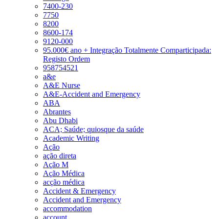
7400-230
7750
8200
8600-174
9120-000
95.000€ ano + Integração Totalmente Comparticipada:
Registo Ordem
958754521
a&e
A&E Nurse
A&E-Accident and Emergency
ABA
Abrantes
Abu Dhabi
ACA; Saúde; quiosque da saúde
Academic Writing
Ação
ação direta
Ação M
Ação Médica
acção médica
Accident & Emergency
Accident and Emergency
accommodation
account