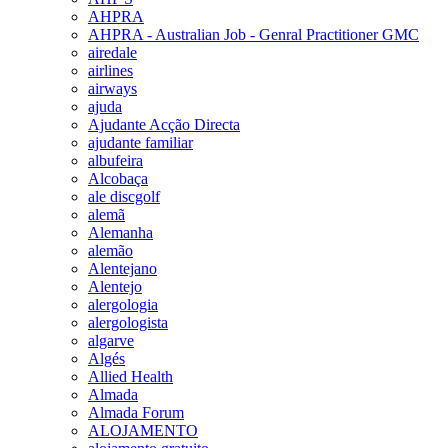
AHPRA
AHPRA - Australian Job - Genral Practitioner GMC
airedale
airlines
airways
ajuda
Ajudante Acção Directa
ajudante familiar
albufeira
Alcobaça
ale discgolf
alemã
Alemanha
alemão
Alentejano
Alentejo
alergologia
alergologista
algarve
Algés
Allied Health
Almada
Almada Forum
ALOJAMENTO