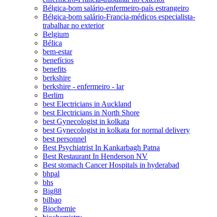
Bélgica-bom salário-enfermeiro-país estrangeiro
Bélgica-bom salário-Francia-médicos especialista-
trabalhar no exterior
Belgium
Bélica
bem-estar
benefícios
benefits
berkshire
berkshire - enfermeiro - lar
Berlim
best Electricians in Auckland
best Electricians in North Shore
best Gynecologist in kolkata
best Gynecologist in kolkata for normal delivery
best personnel
Best Psychiatrist In Kankarbagh Patna
Best Restaurant In Henderson NV
Best stomach Cancer Hospitals in hyderabad
bhpal
bhs
Big88
bilbao
Biochemie