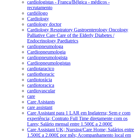
cardiologistas - França/Bélgica - médicos -
recrutamento
cardiólogo
Cardiology
cardiology doctor
Cardiology Respiratory Gastroenterology Oncology
Palliative Care Care of the Elderly Diabetes /
Endocrinology Paediatrics
cardiopneumologa
Cardiopneumologia
cardiopneumologista
Cardiopneumologistas
cardiotaracico
cardiothoracic
cardiotorácia
cardiotoracica
cardiovascular
care
Care Asistants
care assistant
Care Assistant para 1 LAR em Inglaterra; Sem e com
experiência; Contrato Full Time diretamente com os
Lares; Salário mensal entre 1.500£ a 2.000£
Care Assistant UK; Nursing/Care Home; Salários entre
1.500£ a 2.000£ por mês; Acompanhamento local em