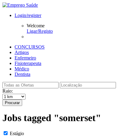
Login/register
Welcome
Ligar/Registo
CONCURSOS
Artigos
Enfermeiro
Fisioterapeuta
Médico
Dentista
Raio:
Procurar
Jobs tagged "somerset"
Estágio