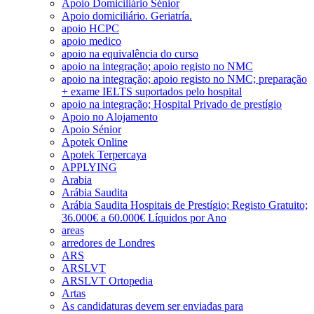
Apoio Domiciliário Sénior
Apoio domiciliário. Geriatría.
apoio HCPC
apoio medico
apoio na equivalência do curso
apoio na integração; apoio registo no NMC
apoio na integração; apoio registo no NMC; preparação
+ exame IELTS suportados pelo hospital
apoio na integração; Hospital Privado de prestígio
Apoio no Alojamento
Apoio Sénior
Apotek Online
Apotek Terpercaya
APPLYING
Arabia
Arábia Saudita
Arábia Saudita Hospitais de Prestígio; Registo Gratuito;
36.000€ a 60.000€ Líquidos por Ano
areas
arredores de Londres
ARS
ARSLVT
ARSLVT Ortopedia
Artas
As candidaturas devem ser enviadas para