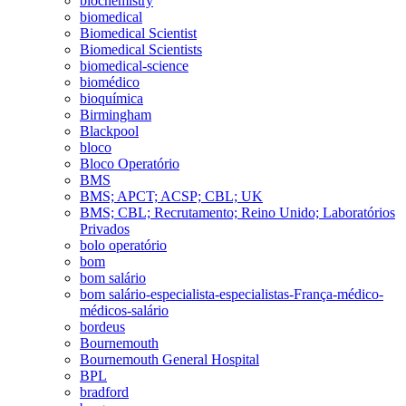
biochemistry
biomedical
Biomedical Scientist
Biomedical Scientists
biomedical-science
biomédico
bioquímica
Birmingham
Blackpool
bloco
Bloco Operatório
BMS
BMS; APCT; ACSP; CBL; UK
BMS; CBL; Recrutamento; Reino Unido; Laboratórios
Privados
bolo operatório
bom
bom salário
bom salário-especialista-especialistas-França-médico-
médicos-salário
bordeus
Bournemouth
Bournemouth General Hospital
BPL
bradford