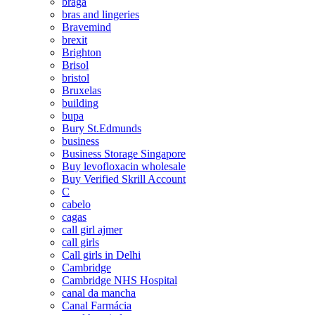
braga
bras and lingeries
Bravemind
brexit
Brighton
Brisol
bristol
Bruxelas
building
bupa
Bury St.Edmunds
business
Business Storage Singapore
Buy levofloxacin wholesale
Buy Verified Skrill Account
C
cabelo
cagas
call girl ajmer
call girls
Call girls in Delhi
Cambridge
Cambridge NHS Hospital
canal da mancha
Canal Farmácia