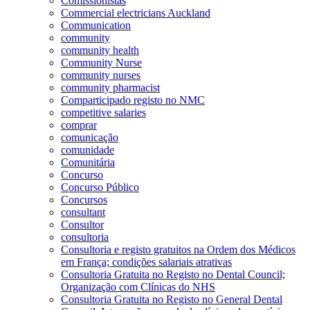
Comissionistas
Commercial electricians Auckland
Communication
community
community health
Community Nurse
community nurses
community pharmacist
Comparticipado registo no NMC
competitive salaries
comprar
comunicação
comunidade
Comunitária
Concurso
Concurso Público
Concursos
consultant
Consultor
consultoria
Consultoria e registo gratuitos na Ordem dos Médicos
em França; condições salariais atrativas
Consultoria Gratuita no Registo no Dental Council;
Organização com Clínicas do NHS
Consultoria Gratuita no Registo no General Dental