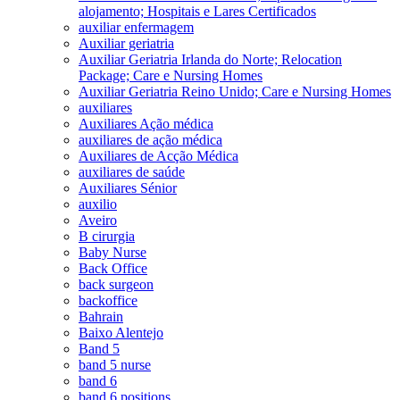
alojamento; Hospitais e Lares Certificados
auxiliar enfermagem
Auxiliar geriatria
Auxiliar Geriatria Irlanda do Norte; Relocation
Package; Care e Nursing Homes
Auxiliar Geriatria Reino Unido; Care e Nursing Homes
auxiliares
Auxiliares Ação médica
auxiliares de ação médica
Auxiliares de Acção Médica
auxiliares de saúde
Auxiliares Sénior
auxilio
Aveiro
B cirurgia
Baby Nurse
Back Office
back surgeon
backoffice
Bahrain
Baixo Alentejo
Band 5
band 5 nurse
band 6
band 6 positions