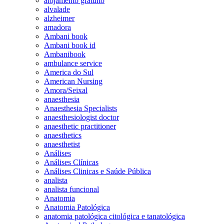
alojamento gratuito
alvalade
alzheimer
amadora
Ambani book
Ambani book id
Ambanibook
ambulance service
America do Sul
American Nursing
Amora/Seixal
anaesthesia
Anaesthesia Specialists
anaesthesiologist doctor
anaesthetic practitioner
anaesthetics
anaesthetist
Análises
Análises Clínicas
Análises Clinicas e Saúde Pública
analista
analista funcional
Anatomia
Anatomia Patológica
anatomia patológica citológica e tanatológica