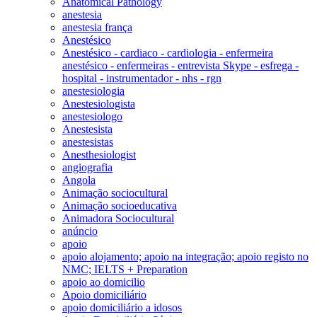
Anatomical Pathology
anestesia
anestesia frança
Anestésico
Anestésico - cardiaco - cardiologia - enfermeira
anestésico - enfermeiras - entrevista Skype - esfrega -
hospital - instrumentador - nhs - rgn
anestesiologia
Anestesiologista
anestesiologo
Anestesista
anestesistas
Anesthesiologist
angiografia
Angola
Animação sociocultural
Animação socioeducativa
Animadora Sociocultural
anúncio
apoio
apoio alojamento; apoio na integração; apoio registo no
NMC; IELTS + Preparation
apoio ao domicilio
Apoio domiciliário
apoio domiciliário a idosos