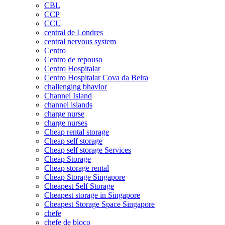
CBL
CCP
CCU
central de Londres
central nervous system
Centro
Centro de repouso
Centro Hospitalar
Centro Hospitalar Cova da Beira
challenging bhavior
Channel Island
channel islands
charge nurse
charge nurses
Cheap rental storage
Cheap self storage
Cheap self storage Services
Cheap Storage
Cheap storage rental
Cheap Storage Singapore
Cheapest Self Storage
Cheapest storage in Singapore
Cheapest Storage Space Singapore
chefe
chefe de bloco