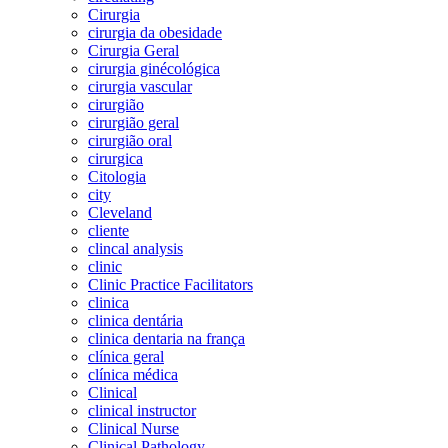
Cirurgia
cirurgia da obesidade
Cirurgia Geral
cirurgia ginécológica
cirurgia vascular
cirurgião
cirurgião geral
cirurgião oral
cirurgica
Citologia
city
Cleveland
cliente
clincal analysis
clinic
Clinic Practice Facilitators
clinica
clinica dentária
clinica dentaria na frança
clínica geral
clínica médica
Clinical
clinical instructor
Clinical Nurse
Clinical Pathology