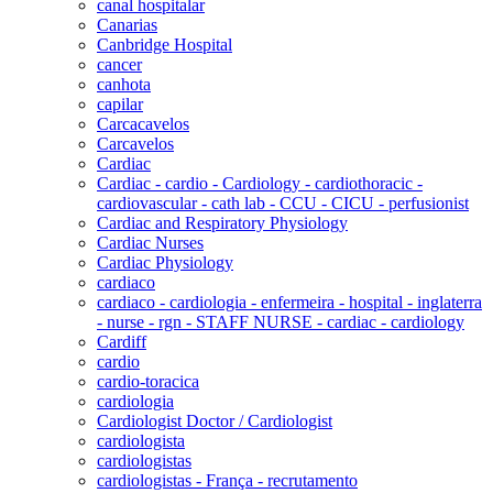
canal hospitalar
Canarias
Canbridge Hospital
cancer
canhota
capilar
Carcacavelos
Carcavelos
Cardiac
Cardiac - cardio - Cardiology - cardiothoracic -
cardiovascular - cath lab - CCU - CICU - perfusionist
Cardiac and Respiratory Physiology
Cardiac Nurses
Cardiac Physiology
cardiaco
cardiaco - cardiologia - enfermeira - hospital - inglaterra
- nurse - rgn - STAFF NURSE - cardiac - cardiology
Cardiff
cardio
cardio-toracica
cardiologia
Cardiologist Doctor / Cardiologist
cardiologista
cardiologistas
cardiologistas - França - recrutamento