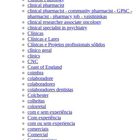
clinical pharmacist
clinical pharmacist - community pharmacist - GPhC -
pharmacist - pharmacy job - vaistininkas
clinical researcher associate oncology
clinical specialist in psychiatry
Clínicas
Clínicas e Lares
Clínicas e Projetos profissionais sólidos
clínico geral
clinics
CNC
Coast of England
coimbra
colaboradore
colaboradores
colaboradores dentistas
Colchester
colheitas
colorretal
com e sem experiência
Com experiência
com ou sem experiencia
comerciais
Comercial