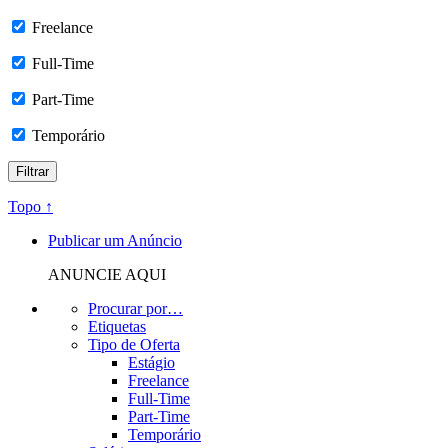
Freelance
Full-Time
Part-Time
Temporário
Topo ↑
Publicar um Anúncio
ANUNCIE AQUI
Procurar por…
Etiquetas
Tipo de Oferta
Estágio
Freelance
Full-Time
Part-Time
Temporário