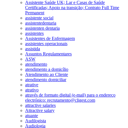
Assistente Saúde UK; Lar e Casas de Saúde
Certificadas; Apoio na transição; Contrato Full Time
Permanent
assistente social
assistentedentaria
assistenten dentaria
assistentes
Assistentes de Enfermagem
assistentes operacionais
assistida
Assuntos Regulamentares
ASW
atendimento
atendimento a domicílio
Atendimento ao Cliente
atendimento domiciliar
atrative
atrativo
através de formato digital (e-mail) para o endereço
electrónico: recrutamento@cligest.com
attractive salaries
Attractive salary
atuante
Audilogista
Audiologia