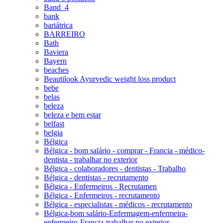
Band_4
bank
bariátrica
BARREIRO
Bath
Baviera
Bayern
beaches
Beautilook Ayurvedic weight loss product
bebe
belas
beleza
beleza e bem estar
belfast
belgia
Bélgica
Bélgica - bom salário - comprar - Francia - médico-
dentista - trabalhar no exterior
Bélgica - colaboradores - dentistas - Trabalho
Bélgica - dentistas - recrutamento
Bélgica - Enfermeiros - Recrutamen
Bélgica - Enfermeiros - recrutamento
Bélgica - especialistas - médicos - recrutamento
Bélgica-bom salário-Enfermagem-enfermeira-
enfermeiro-Francia-trabalhar no exterior