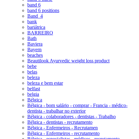
band 6
band 6 positions
Band_4
bank
bariátrica
BARREIRO
Bath
Baviera
Bayern
beaches
Beautilook Ayurvedic weight loss product
bebe
belas
beleza
beleza e bem estar
belfast
belgia
Bélgica
Bélgica - bom salário - comprar - Francia - médico-
dentista - trabalhar no exterior
Bélgica - colaboradores - dentistas - Trabalho
Bélgica - dentistas - recrutamento
Bélgica - Enfermeiros - Recrutamen
Bélgica - Enfermeiros - recrutamento
Bélgica - especialistas - médicos - recrutamento