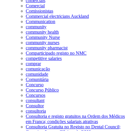
comerciais
Comercial
Comissionistas
Commercial electricians Auckland
Communication
community
community health
Community Nurse
community nurses
community pharmacist
Comparticipado registo no NMC
competitive salaries
comprar
comunicação
comunidade
Comunitária
Concurso
Concurso Público
Concursos
consultant
Consultor
consultoria
Consultoria e registo gratuitos na Ordem dos Médicos
em França; condições salariais atrativas
Consultoria Gratuita no Registo no Dental Council;