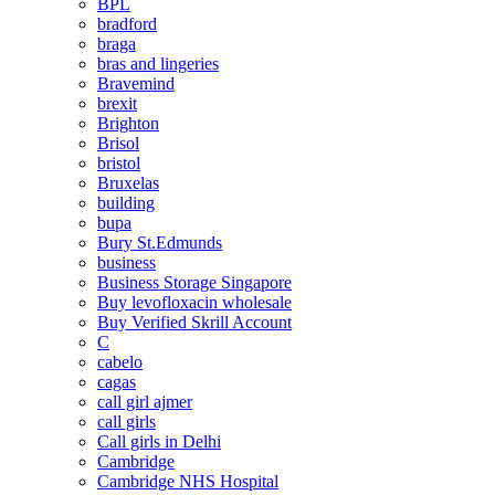
BPL
bradford
braga
bras and lingeries
Bravemind
brexit
Brighton
Brisol
bristol
Bruxelas
building
bupa
Bury St.Edmunds
business
Business Storage Singapore
Buy levofloxacin wholesale
Buy Verified Skrill Account
C
cabelo
cagas
call girl ajmer
call girls
Call girls in Delhi
Cambridge
Cambridge NHS Hospital