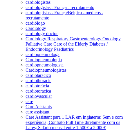
cardiologistas
cardiologistas - França - recrutamento
cardiologistas - França/Bélgica - médicos -
recrutamento
cardiólogo
Cardiology
cardiology doctor
Cardiology Respiratory Gastroenterology Oncology
Palliative Care Care of the Elderly Diabetes /
Endocrinology Paediatrics
cardiopneumologa
Cardiopneumologia
cardiopneumologista
Cardiopneumologistas
cardiotaracico
cardiothoracic
cardiotorácia
cardiotoracica
cardiovascular
care
Care Asistants
care assistant
Care Assistant para 1 LAR em Inglaterra; Sem e com
experiência; Contrato Full Time diretamente com os
Lares; Salário mensal entre 1.500£ a 2.000£