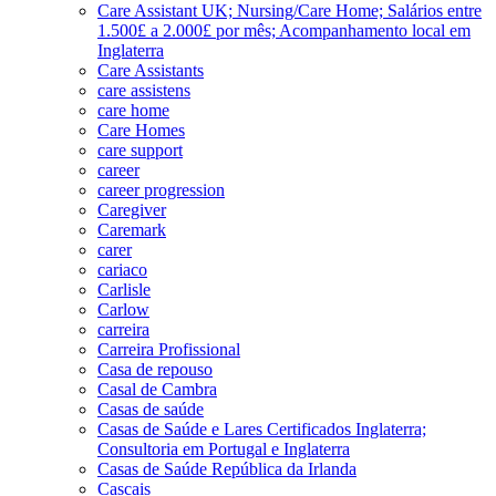
Care Assistant UK; Nursing/Care Home; Salários entre
1.500£ a 2.000£ por mês; Acompanhamento local em
Inglaterra
Care Assistants
care assistens
care home
Care Homes
care support
career
career progression
Caregiver
Caremark
carer
cariaco
Carlisle
Carlow
carreira
Carreira Profissional
Casa de repouso
Casal de Cambra
Casas de saúde
Casas de Saúde e Lares Certificados Inglaterra;
Consultoria em Portugal e Inglaterra
Casas de Saúde República da Irlanda
Cascais