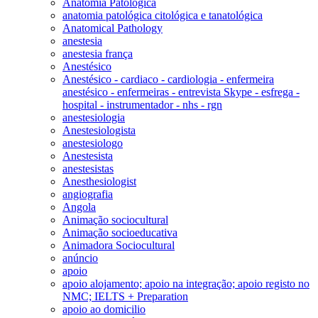
Anatomia Patológica
anatomia patológica citológica e tanatológica
Anatomical Pathology
anestesia
anestesia frança
Anestésico
Anestésico - cardiaco - cardiologia - enfermeira
anestésico - enfermeiras - entrevista Skype - esfrega -
hospital - instrumentador - nhs - rgn
anestesiologia
Anestesiologista
anestesiologo
Anestesista
anestesistas
Anesthesiologist
angiografia
Angola
Animação sociocultural
Animação socioeducativa
Animadora Sociocultural
anúncio
apoio
apoio alojamento; apoio na integração; apoio registo no
NMC; IELTS + Preparation
apoio ao domicilio