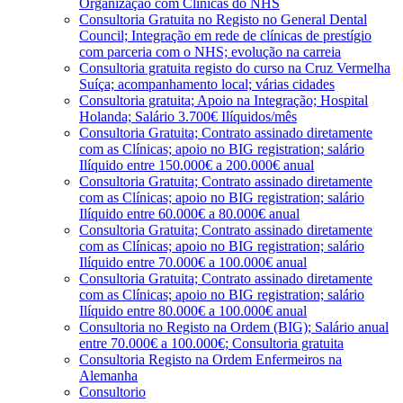
Organização com Clínicas do NHS
Consultoria Gratuita no Registo no General Dental
Council; Integração em rede de clínicas de prestígio
com parceria com o NHS; evolução na carreia
Consultoria gratuita registo do curso na Cruz Vermelha
Suíça; acompanhamento local; várias cidades
Consultoria gratuita; Apoio na Integração; Hospital
Holanda; Salário 3.700€ Ilíquidos/mês
Consultoria Gratuita; Contrato assinado diretamente
com as Clínicas; apoio no BIG registration; salário
Ilíquido entre 150.000€ a 200.000€ anual
Consultoria Gratuita; Contrato assinado diretamente
com as Clínicas; apoio no BIG registration; salário
Ilíquido entre 60.000€ a 80.000€ anual
Consultoria Gratuita; Contrato assinado diretamente
com as Clínicas; apoio no BIG registration; salário
Ilíquido entre 70.000€ a 100.000€ anual
Consultoria Gratuita; Contrato assinado diretamente
com as Clínicas; apoio no BIG registration; salário
Ilíquido entre 80.000€ a 100.000€ anual
Consultoria no Registo na Ordem (BIG); Salário anual
entre 70.000€ a 100.000€; Consultoria gratuita
Consultoria Registo na Ordem Enfermeiros na
Alemanha
Consultorio