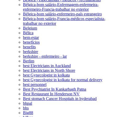
Bélgica-bom salário-Enfermagem-enfermeira-
enfermeiro-Francia-trabalhar no exterior
Bélgica-bom salário-enfermeiro-país estrangeiro
Bélgica-bom salário-Francia-médicos especialista-
trabalhar no exterior
Belgium
Bélica
bem-estar
benefícios
benefits
berkshire
berkshire - enfermeiro - lar
Berlim
best Electricians in Auckland
best Electricians in North Shore
best Gynecologist in kolkata
best Gynecologist in kolkata for normal delivery
best personnel
Best Psychiatrist In Kankarbagh Patna
Best Restaurant In Henderson NV
Best stomach Cancer Hospitals in hyderabad
bhpal
bhs
Big88