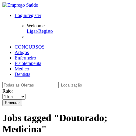
Login/register
Welcome
Ligar/Registo
CONCURSOS
Artigos
Enfermeiro
Fisioterapeuta
Médico
Dentista
Raio:
Procurar
Jobs tagged "Doutorado;
Medicina"