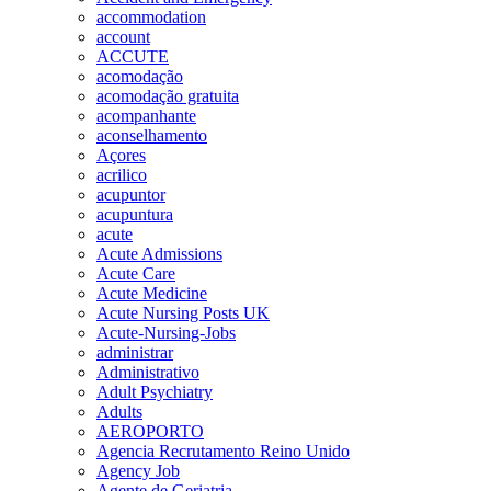
accommodation
account
ACCUTE
acomodação
acomodação gratuita
acompanhante
aconselhamento
Açores
acrilico
acupuntor
acupuntura
acute
Acute Admissions
Acute Care
Acute Medicine
Acute Nursing Posts UK
Acute-Nursing-Jobs
administrar
Administrativo
Adult Psychiatry
Adults
AEROPORTO
Agencia Recrutamento Reino Unido
Agency Job
Agente de Geriatria