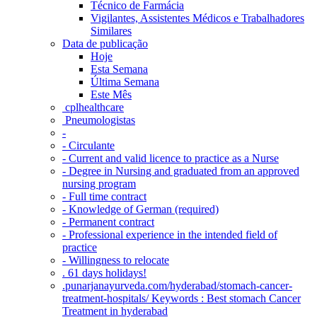
Técnico de Farmácia
Vigilantes, Assistentes Médicos e Trabalhadores
Similares
Data de publicação
Hoje
Esta Semana
Última Semana
Este Mês
‎ cplhealthcare‬
Pneumologistas
-
- Circulante
- Current and valid licence to practice as a Nurse
- Degree in Nursing and graduated from an approved
nursing program
- Full time contract
- Knowledge of German (required)
- Permanent contract
- Professional experience in the intended field of
practice
- Willingness to relocate
. 61 days holidays!
.punarjanayurveda.com/hyderabad/stomach-cancer-
treatment-hospitals/ Keywords : Best stomach Cancer
Treatment in hyderabad