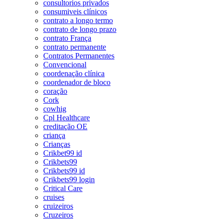
consultorios privados
consumiveis clínicos
contrato a longo termo
contrato de longo prazo
contrato França
contrato permanente
Contratos Permanentes
Convencional
coordenação clínica
coordenador de bloco
coração
Cork
cowhig
Cpl Healthcare
creditação OE
criança
Crianças
Crikbet99 id
Crikbets99
Crikbets99 id
Crikbets99 login
Critical Care
cruises
cruizeiros
Cruzeiros