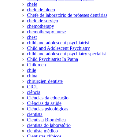
chefe
chefe de bloco
Chefe de laboratório de próteses dentárias
chefe de serviço
chemotherapy
chemotherapy nurse
chest
child and adolescent psychiatrist
Child and Adolescent Psychiatry
child and adolescent psychiatry specialist
Child Psychiatrist In Patna
Childreen
chile
china
chirurgien-dentiste
CICU
ciência
Ciências da educação
Ciências da saúde
Ciências psicológicas
cientista
Cientista Biomédica
cientista do laboratório
cientista médico
Cientistas clínicos