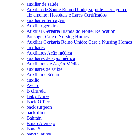
auxiliar de saúde
Auxiliar de Saúde Reino Unido; suporte na viagem e
alojamento; Hospitais e Lares Certificados
auxiliar enfermagem
Auxiliar geriatria
Auxiliar Geriatria Irlanda do Norte; Relocation
Package; Care e Nursing Homes
Auxiliar Geriatria Reino Unido; Care e Nursing Homes
auxiliares
Auxiliares Ação médica
auxiliares de ação médica
Auxiliares de Acção Médica
auxiliares de saúde
Auxiliares Sénior
auxilio
Aveiro
B cirurgia
Baby Nurse
Back Office
back surgeon
backoffice
Bahrain
Baixo Alentejo
Band 5
band 5 nurse