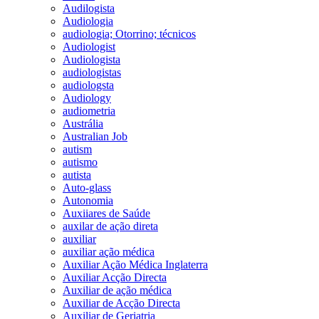
Audilogista
Audiologia
audiologia; Otorrino; técnicos
Audiologist
Audiologista
audiologistas
audiologsta
Audiology
audiometria
Austrália
Australian Job
autism
autismo
autista
Auto-glass
Autonomia
Auxiiares de Saúde
auxilar de ação direta
auxiliar
auxiliar ação médica
Auxiliar Ação Médica Inglaterra
Auxiliar Acção Directa
Auxiliar de ação médica
Auxiliar de Acção Directa
Auxiliar de Geriatria