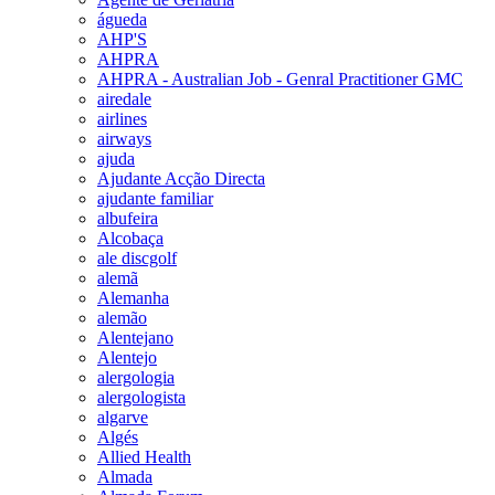
águeda
AHP'S
AHPRA
AHPRA - Australian Job - Genral Practitioner GMC
airedale
airlines
airways
ajuda
Ajudante Acção Directa
ajudante familiar
albufeira
Alcobaça
ale discgolf
alemã
Alemanha
alemão
Alentejano
Alentejo
alergologia
alergologista
algarve
Algés
Allied Health
Almada