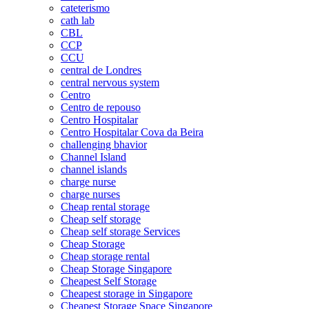
cateterismo
cath lab
CBL
CCP
CCU
central de Londres
central nervous system
Centro
Centro de repouso
Centro Hospitalar
Centro Hospitalar Cova da Beira
challenging bhavior
Channel Island
channel islands
charge nurse
charge nurses
Cheap rental storage
Cheap self storage
Cheap self storage Services
Cheap Storage
Cheap storage rental
Cheap Storage Singapore
Cheapest Self Storage
Cheapest storage in Singapore
Cheapest Storage Space Singapore