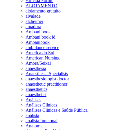
Almada Forum
ALOJAMENTO
alojamento gratuito
alvalade
alzheimer
amadora
Ambani book
Ambani book id
Ambanibook
ambulance service
America do Sul
American Nursing
Amora/Seixal
anaesthesia
Anaesthesia Specialists
anaesthesiologist doctor
anaesthetic practitioner
anaesthetics
anaesthetist
Análises
Análises Clínicas
Análises Clinicas e Saúde Pública
analista
analista funcional
Anatomia