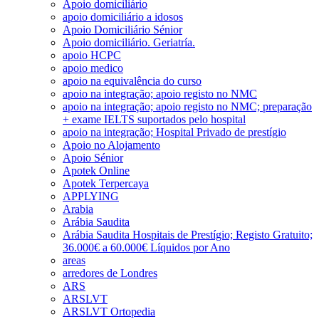
Apoio domiciliário
apoio domiciliário a idosos
Apoio Domiciliário Sénior
Apoio domiciliário. Geriatría.
apoio HCPC
apoio medico
apoio na equivalência do curso
apoio na integração; apoio registo no NMC
apoio na integração; apoio registo no NMC; preparação
+ exame IELTS suportados pelo hospital
apoio na integração; Hospital Privado de prestígio
Apoio no Alojamento
Apoio Sénior
Apotek Online
Apotek Terpercaya
APPLYING
Arabia
Arábia Saudita
Arábia Saudita Hospitais de Prestígio; Registo Gratuito;
36.000€ a 60.000€ Líquidos por Ano
areas
arredores de Londres
ARS
ARSLVT
ARSLVT Ortopedia