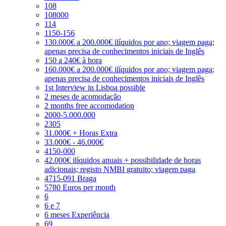
108
108000
114
1150-156
130.000€ a 200.000€ ilíquidos por ano; viagem paga;
apenas precisa de conhecimentos iniciais de Inglês
150 a 240€ à hora
160.000€ a 200.000€ ilíquidos por ano; viagem paga;
apenas precisa de conhecimentos iniciais de Inglês
1st Interview in Lisboa possible
2 meses de acomodação
2 months free accomodation
2000-5.000.000
2305
31.000€ + Horas Extra
33.000€ - 46.000€
4150-000
42.000€ ilíquidos anuais + possibilidade de horas
adicionais; registo NMBI gratuito; viagem paga
4715-091 Braga
5780 Euros per month
6
6 e 7
6 meses Experiência
69