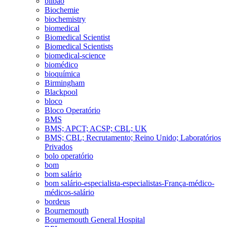
bilbao
Biochemie
biochemistry
biomedical
Biomedical Scientist
Biomedical Scientists
biomedical-science
biomédico
bioquímica
Birmingham
Blackpool
bloco
Bloco Operatório
BMS
BMS; APCT; ACSP; CBL; UK
BMS; CBL; Recrutamento; Reino Unido; Laboratórios
Privados
bolo operatório
bom
bom salário
bom salário-especialista-especialistas-França-médico-
médicos-salário
bordeus
Bournemouth
Bournemouth General Hospital