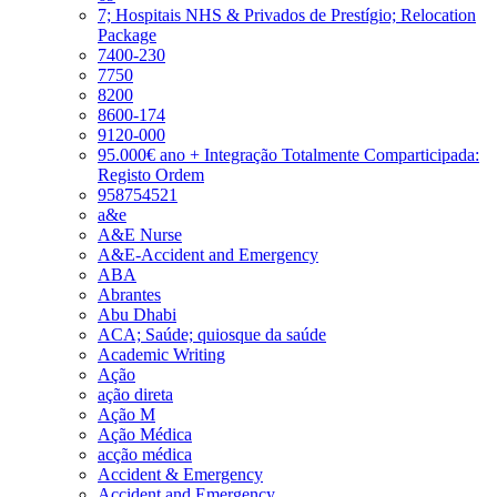
7; Hospitais NHS & Privados de Prestígio; Relocation
Package
7400-230
7750
8200
8600-174
9120-000
95.000€ ano + Integração Totalmente Comparticipada:
Registo Ordem
958754521
a&e
A&E Nurse
A&E-Accident and Emergency
ABA
Abrantes
Abu Dhabi
ACA; Saúde; quiosque da saúde
Academic Writing
Ação
ação direta
Ação M
Ação Médica
acção médica
Accident & Emergency
Accident and Emergency