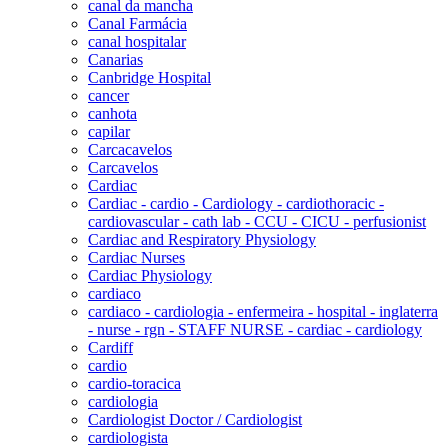
canal da mancha
Canal Farmácia
canal hospitalar
Canarias
Canbridge Hospital
cancer
canhota
capilar
Carcacavelos
Carcavelos
Cardiac
Cardiac - cardio - Cardiology - cardiothoracic -
cardiovascular - cath lab - CCU - CICU - perfusionist
Cardiac and Respiratory Physiology
Cardiac Nurses
Cardiac Physiology
cardiaco
cardiaco - cardiologia - enfermeira - hospital - inglaterra
- nurse - rgn - STAFF NURSE - cardiac - cardiology
Cardiff
cardio
cardio-toracica
cardiologia
Cardiologist Doctor / Cardiologist
cardiologista