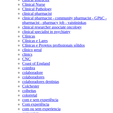
Clinical Nurse
Clinical Pathology
clinical pharmacist
clinical pharmacist - community pharmacist - GPhC -
pharmacist - pharmacy job - vaistininkas
clinical researcher associate oncology
clinical specialist in psychiatry
Clínicas
Clínicas e Lares
Clínicas e Projetos profissionais sólidos
clínico geral
clinics
CNC
Coast of England
coimbra
colaboradore
colaboradores
colaboradores dentistas
Colchester
colheitas
colorretal
com e sem experiência
Com experiência
com ou sem experiencia