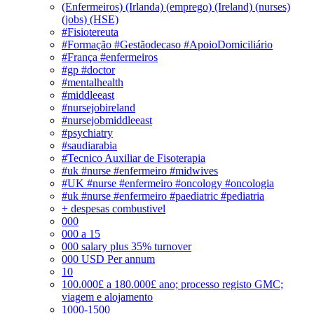
(Enfermeiros) (Irlanda) (emprego) (Ireland) (nurses)
(jobs) (HSE)
#Fisiotereuta
#Formação #Gestãodecaso #ApoioDomiciliário
#França #enfermeiros
#gp #doctor
#mentalhealth
#middleeast
#nursejobireland
#nursejobmiddleeast
#psychiatry
#saudiarabia
#Tecnico Auxiliar de Fisoterapia
#uk #nurse #enfermeiro #midwives
#UK #nurse #enfermeiro #oncology #oncologia
#uk #nurse #enfermeiro #paediatric #pediatria
+ despesas combustivel
000
000 a 15
000 salary plus 35% turnover
000 USD Per annum
10
100.000£ a 180.000£ ano; processo registo GMC;
viagem e alojamento
1000-1500