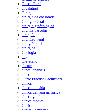
Cínica Geral
circulating
Cirurgia
cirurgia da obesidade
Cirurgia Geral
cirurgia ginécológica
cirurgia vascular
cirurgião
cirurgião geral
cirurgião oral
cirurgica
Citologia
city
Cleveland
cliente
clincal analysis
clinic
Clinic Practice Facilitators
clinica
clinica dentária
clinica dentaria na frança
clínica geral
clínica médica
Clinical
clinical instructor