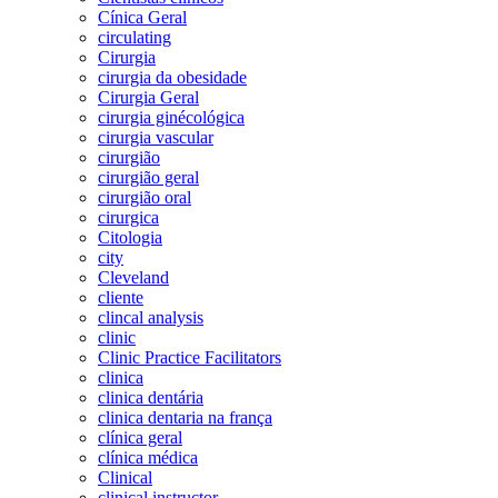
Cínica Geral
circulating
Cirurgia
cirurgia da obesidade
Cirurgia Geral
cirurgia ginécológica
cirurgia vascular
cirurgião
cirurgião geral
cirurgião oral
cirurgica
Citologia
city
Cleveland
cliente
clincal analysis
clinic
Clinic Practice Facilitators
clinica
clinica dentária
clinica dentaria na frança
clínica geral
clínica médica
Clinical
clinical instructor