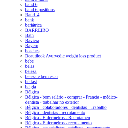
band 6
band 6 positions
Band_4
bank
bariátrica
BARREIRO
Bath
Baviera
Bayern
beaches
Beautilook Ayurvedic weight loss product
bebe
belas
beleza
beleza e bem estar
belfast
belgia
Bélgica
Bélgica - bom salário - comprar - Francia - médico-
dentista - trabalhar no exterior
Bélgica - colaboradores - dentistas - Trabalho
Bélgica - dentistas - recrutamento
Bélgica - Enfermeiros - Recrutamen
Bélgica - Enfermeiros - recrutamento
Bélgica - especialistas - médicos - recrutamento