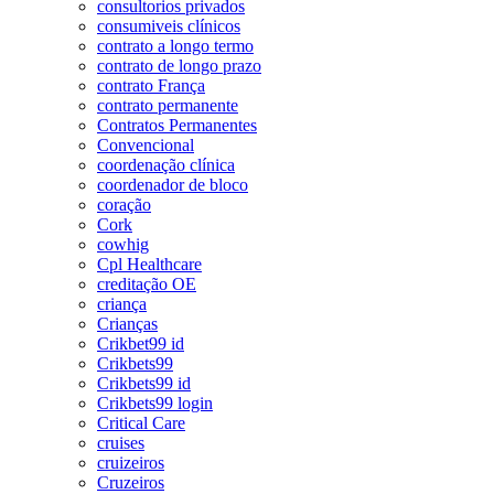
consultorios privados
consumiveis clínicos
contrato a longo termo
contrato de longo prazo
contrato França
contrato permanente
Contratos Permanentes
Convencional
coordenação clínica
coordenador de bloco
coração
Cork
cowhig
Cpl Healthcare
creditação OE
criança
Crianças
Crikbet99 id
Crikbets99
Crikbets99 id
Crikbets99 login
Critical Care
cruises
cruizeiros
Cruzeiros