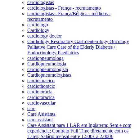
cardiologistas
cardiologistas - França - recrutamento
cardiologistas - França/Bélgica - médicos -
recrutamento
cardiólogo
Cardiology
cardiology doctor
Cardiology Respiratory Gastroenterology Oncology
Palliative Care Care of the Elderly Diabetes /
Endocrinology Paediatrics
cardiopneumologa
Cardiopneumologia
cardiopneumologista
Cardiopneumologistas
cardiotaracico
cardiothoracic
cardiotorácia
cardiotoracica
cardiovascular
care
Care Asistants
care assistant
Care Assistant para 1 LAR em Inglaterra; Sem e com
experiência; Contrato Full Time diretamente com os
Lares; Salário mensal entre 1.500£ a 2.000£