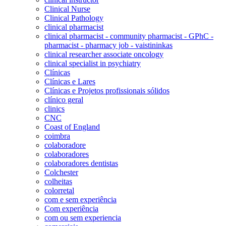
Clinical Nurse
Clinical Pathology
clinical pharmacist
clinical pharmacist - community pharmacist - GPhC -
pharmacist - pharmacy job - vaistininkas
clinical researcher associate oncology
clinical specialist in psychiatry
Clínicas
Clínicas e Lares
Clínicas e Projetos profissionais sólidos
clínico geral
clinics
CNC
Coast of England
coimbra
colaboradore
colaboradores
colaboradores dentistas
Colchester
colheitas
colorretal
com e sem experiência
Com experiência
com ou sem experiencia