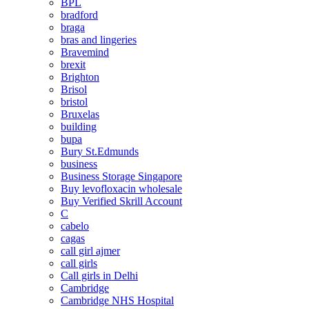
BPL
bradford
braga
bras and lingeries
Bravemind
brexit
Brighton
Brisol
bristol
Bruxelas
building
bupa
Bury St.Edmunds
business
Business Storage Singapore
Buy levofloxacin wholesale
Buy Verified Skrill Account
C
cabelo
cagas
call girl ajmer
call girls
Call girls in Delhi
Cambridge
Cambridge NHS Hospital