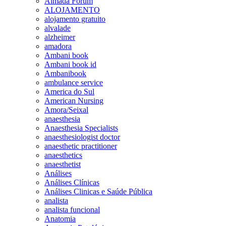
Almada Forum
ALOJAMENTO
alojamento gratuito
alvalade
alzheimer
amadora
Ambani book
Ambani book id
Ambanibook
ambulance service
America do Sul
American Nursing
Amora/Seixal
anaesthesia
Anaesthesia Specialists
anaesthesiologist doctor
anaesthetic practitioner
anaesthetics
anaesthetist
Análises
Análises Clínicas
Análises Clinicas e Saúde Pública
analista
analista funcional
Anatomia