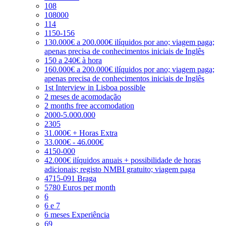
108
108000
114
1150-156
130.000€ a 200.000€ ilíquidos por ano; viagem paga;
apenas precisa de conhecimentos iniciais de Inglês
150 a 240€ à hora
160.000€ a 200.000€ ilíquidos por ano; viagem paga;
apenas precisa de conhecimentos iniciais de Inglês
1st Interview in Lisboa possible
2 meses de acomodação
2 months free accomodation
2000-5.000.000
2305
31.000€ + Horas Extra
33.000€ - 46.000€
4150-000
42.000€ ilíquidos anuais + possibilidade de horas
adicionais; registo NMBI gratuito; viagem paga
4715-091 Braga
5780 Euros per month
6
6 e 7
6 meses Experiência
69