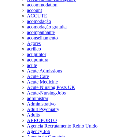
accommodation
account
ACCUTE
acomodação
acomodação gratuita
acompanhante
aconselhamento
Açores
acrilico
acupuntor
acupuntura
acute
Acute Admissions
Acute Care
Acute Medicine
Acute Nursing Posts UK
Acute-Nursing-Jobs
administrar
Administrativo
Adult Psychiatry
Adults
AEROPORTO
Agencia Recrutamento Reino Unido
Agency Job
Agente de Geriatria