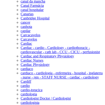
canal da mancha
Canal Farmácia
canal hospitalar
Canarias
Canbridge Hospital
cancer
canhota
capilar
Carcacavelos
Carcavelos
Cardiac
Cardiac - cardio - Cardiology - cardiothoracic -
cardiovascular - cath lab - CCU - CICU - perfusionist
Cardiac and Respiratory Physiology
Cardiac Nurses
Cardiac Physiology
cardiaco
cardiaco - cardiologia - enfermeira - hospital - inglaterra
- nurse - rgn - STAFF NURSE - cardiac - cardiology
Cardiff
cardio
cardio-toracica
cardiologia
Cardiologist Doctor / Cardiologist
cardiologista