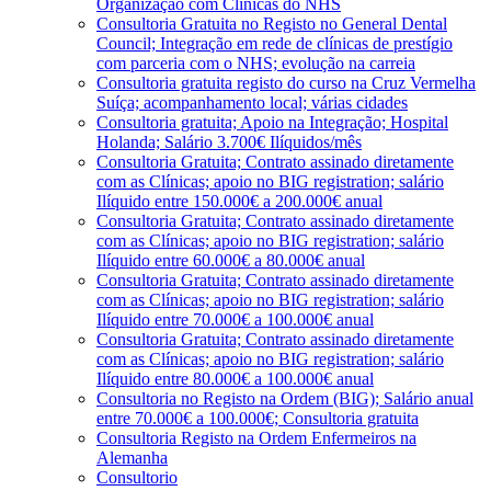
Organização com Clínicas do NHS
Consultoria Gratuita no Registo no General Dental
Council; Integração em rede de clínicas de prestígio
com parceria com o NHS; evolução na carreia
Consultoria gratuita registo do curso na Cruz Vermelha
Suíça; acompanhamento local; várias cidades
Consultoria gratuita; Apoio na Integração; Hospital
Holanda; Salário 3.700€ Ilíquidos/mês
Consultoria Gratuita; Contrato assinado diretamente
com as Clínicas; apoio no BIG registration; salário
Ilíquido entre 150.000€ a 200.000€ anual
Consultoria Gratuita; Contrato assinado diretamente
com as Clínicas; apoio no BIG registration; salário
Ilíquido entre 60.000€ a 80.000€ anual
Consultoria Gratuita; Contrato assinado diretamente
com as Clínicas; apoio no BIG registration; salário
Ilíquido entre 70.000€ a 100.000€ anual
Consultoria Gratuita; Contrato assinado diretamente
com as Clínicas; apoio no BIG registration; salário
Ilíquido entre 80.000€ a 100.000€ anual
Consultoria no Registo na Ordem (BIG); Salário anual
entre 70.000€ a 100.000€; Consultoria gratuita
Consultoria Registo na Ordem Enfermeiros na
Alemanha
Consultorio