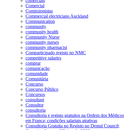
comerciais
Comercial
Comissionistas
Commercial electricians Auckland
Communication
community
community health
Community Nurse
community nurses
community pharmacist
Comparticipado registo no NMC
competitive salaries
comprar
comunicação
comunidade
Comunitária
Concurso
Concurso Público
Concursos
consultant
Consultor
consultoria
Consultoria e registo gratuitos na Ordem dos Médicos
em França; condições salariais atrativas
Consultoria Gratuita no Registo no Dental Council;