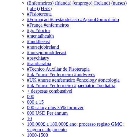
(Enfermeiros) (Irlanda) (emprego) (Ireland) (nurses)
(jobs) (HSE)
#Fisiotereuta
#Formação #Gestãodecaso #ApoioDomiciliário
#França #enfermeiros
#gp #doctor
#mentalhealth
#middleeast
#nursejobireland
#nursejobmiddleeast
#psychiatry
#saudiarabia
#Tecnico Auxiliar de Fisoterapia
#uk #nurse #enfermeiro #midwives
#UK #nurse #enfermeiro #oncology #oncologia
#uk #nurse #enfermeiro #paediatric #pediatria
+ despesas combustivel
000
000 a 15
000 salary plus 35% turnover
000 USD Per annum
10
100.000£ a 180.000£ ano; processo registo GMC;
viagem e alojamento
1000-1500