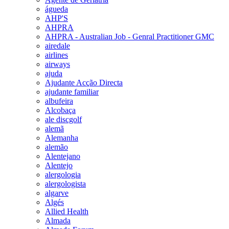
águeda
AHP'S
AHPRA
AHPRA - Australian Job - Genral Practitioner GMC
airedale
airlines
airways
ajuda
Ajudante Acção Directa
ajudante familiar
albufeira
Alcobaça
ale discgolf
alemã
Alemanha
alemão
Alentejano
Alentejo
alergologia
alergologista
algarve
Algés
Allied Health
Almada