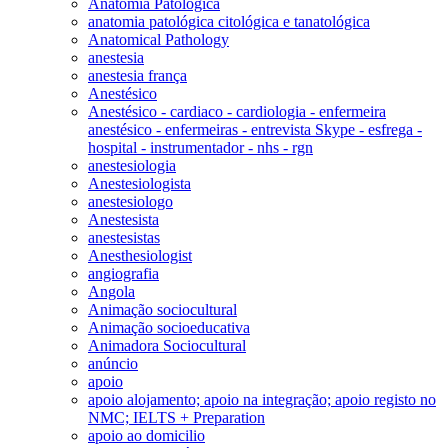
Anatomia Patológica
anatomia patológica citológica e tanatológica
Anatomical Pathology
anestesia
anestesia frança
Anestésico
Anestésico - cardiaco - cardiologia - enfermeira
anestésico - enfermeiras - entrevista Skype - esfrega -
hospital - instrumentador - nhs - rgn
anestesiologia
Anestesiologista
anestesiologo
Anestesista
anestesistas
Anesthesiologist
angiografia
Angola
Animação sociocultural
Animação socioeducativa
Animadora Sociocultural
anúncio
apoio
apoio alojamento; apoio na integração; apoio registo no
NMC; IELTS + Preparation
apoio ao domicilio