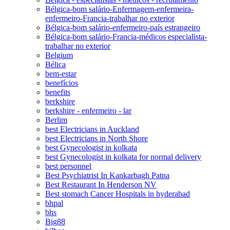
Bélgica-bom salário-Enfermagem-enfermeira-
enfermeiro-Francia-trabalhar no exterior
Bélgica-bom salário-enfermeiro-país estrangeiro
Bélgica-bom salário-Francia-médicos especialista-
trabalhar no exterior
Belgium
Bélica
bem-estar
benefícios
benefits
berkshire
berkshire - enfermeiro - lar
Berlim
best Electricians in Auckland
best Electricians in North Shore
best Gynecologist in kolkata
best Gynecologist in kolkata for normal delivery
best personnel
Best Psychiatrist In Kankarbagh Patna
Best Restaurant In Henderson NV
Best stomach Cancer Hospitals in hyderabad
bhpal
bhs
Big88