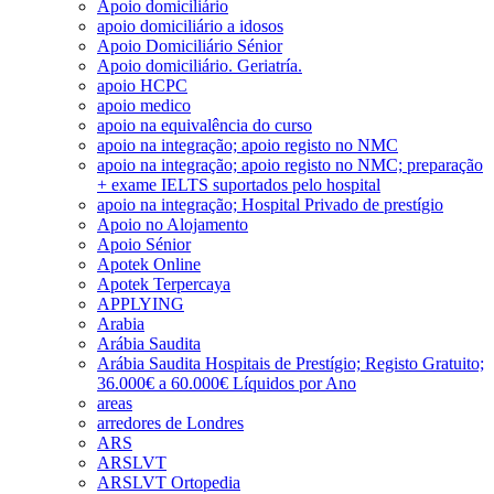
Apoio domiciliário
apoio domiciliário a idosos
Apoio Domiciliário Sénior
Apoio domiciliário. Geriatría.
apoio HCPC
apoio medico
apoio na equivalência do curso
apoio na integração; apoio registo no NMC
apoio na integração; apoio registo no NMC; preparação
+ exame IELTS suportados pelo hospital
apoio na integração; Hospital Privado de prestígio
Apoio no Alojamento
Apoio Sénior
Apotek Online
Apotek Terpercaya
APPLYING
Arabia
Arábia Saudita
Arábia Saudita Hospitais de Prestígio; Registo Gratuito;
36.000€ a 60.000€ Líquidos por Ano
areas
arredores de Londres
ARS
ARSLVT
ARSLVT Ortopedia