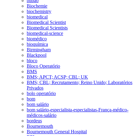
bilbao
Biochemie
biochemistry
biomedical
Biomedical Scientist
Biomedical Scientists
biomedical-science
biomédico
bioquímica
Birmingham
Blackpool
bloco
Bloco Operatório
BMS
BMS; APCT; ACSP; CBL; UK
BMS; CBL; Recrutamento; Reino Unido; Laboratórios
Privados
bolo operatório
bom
bom salário
bom salário-especialista-especialistas-França-médico-
médicos-salário
bordeus
Bournemouth
Bournemouth General Hospital