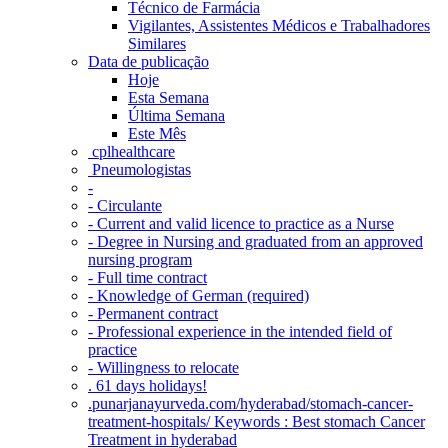
Técnico de Farmácia
Vigilantes, Assistentes Médicos e Trabalhadores
Similares
Data de publicação
Hoje
Esta Semana
Última Semana
Este Mês
‎ cplhealthcare‬
Pneumologistas
-
- Circulante
- Current and valid licence to practice as a Nurse
- Degree in Nursing and graduated from an approved
nursing program
- Full time contract
- Knowledge of German (required)
- Permanent contract
- Professional experience in the intended field of
practice
- Willingness to relocate
. 61 days holidays!
.punarjanayurveda.com/hyderabad/stomach-cancer-
treatment-hospitals/ Keywords : Best stomach Cancer
Treatment in hyderabad