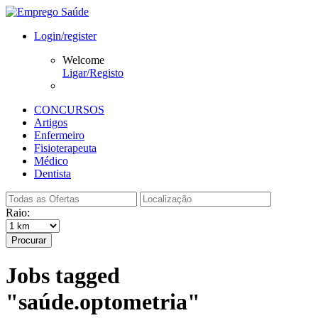
Login/register
Welcome
Ligar/Registo
CONCURSOS
Artigos
Enfermeiro
Fisioterapeuta
Médico
Dentista
Raio:
Procurar
Jobs tagged
"saúde.optometria"