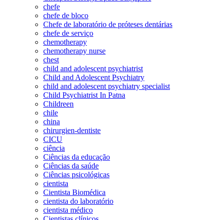
chefe
chefe de bloco
Chefe de laboratório de próteses dentárias
chefe de serviço
chemotherapy
chemotherapy nurse
chest
child and adolescent psychiatrist
Child and Adolescent Psychiatry
child and adolescent psychiatry specialist
Child Psychiatrist In Patna
Childreen
chile
china
chirurgien-dentiste
CICU
ciência
Ciências da educação
Ciências da saúde
Ciências psicológicas
cientista
Cientista Biomédica
cientista do laboratório
cientista médico
Cientistas clínicos