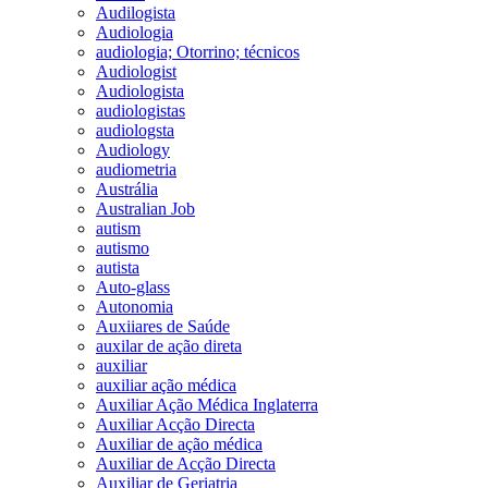
Audilogista
Audiologia
audiologia; Otorrino; técnicos
Audiologist
Audiologista
audiologistas
audiologsta
Audiology
audiometria
Austrália
Australian Job
autism
autismo
autista
Auto-glass
Autonomia
Auxiiares de Saúde
auxilar de ação direta
auxiliar
auxiliar ação médica
Auxiliar Ação Médica Inglaterra
Auxiliar Acção Directa
Auxiliar de ação médica
Auxiliar de Acção Directa
Auxiliar de Geriatria