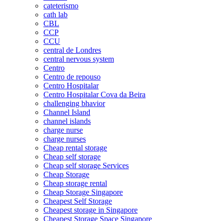
cateterismo
cath lab
CBL
CCP
CCU
central de Londres
central nervous system
Centro
Centro de repouso
Centro Hospitalar
Centro Hospitalar Cova da Beira
challenging bhavior
Channel Island
channel islands
charge nurse
charge nurses
Cheap rental storage
Cheap self storage
Cheap self storage Services
Cheap Storage
Cheap storage rental
Cheap Storage Singapore
Cheapest Self Storage
Cheapest storage in Singapore
Cheapest Storage Space Singapore