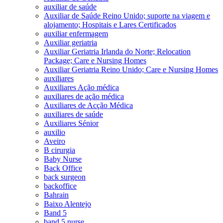
auxiliar de saúde
Auxiliar de Saúde Reino Unido; suporte na viagem e
alojamento; Hospitais e Lares Certificados
auxiliar enfermagem
Auxiliar geriatria
Auxiliar Geriatria Irlanda do Norte; Relocation
Package; Care e Nursing Homes
Auxiliar Geriatria Reino Unido; Care e Nursing Homes
auxiliares
Auxiliares Ação médica
auxiliares de ação médica
Auxiliares de Acção Médica
auxiliares de saúde
Auxiliares Sénior
auxilio
Aveiro
B cirurgia
Baby Nurse
Back Office
back surgeon
backoffice
Bahrain
Baixo Alentejo
Band 5
band 5 nurse