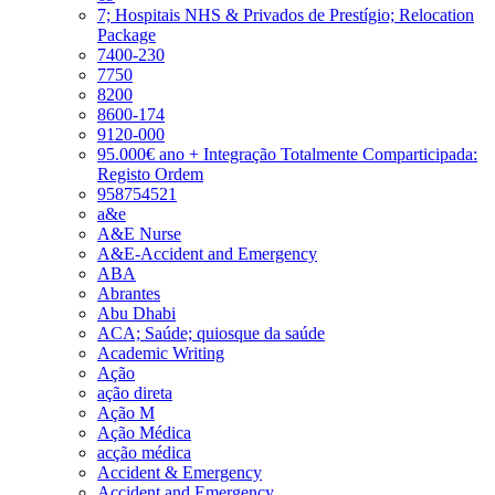
7; Hospitais NHS & Privados de Prestígio; Relocation
Package
7400-230
7750
8200
8600-174
9120-000
95.000€ ano + Integração Totalmente Comparticipada:
Registo Ordem
958754521
a&e
A&E Nurse
A&E-Accident and Emergency
ABA
Abrantes
Abu Dhabi
ACA; Saúde; quiosque da saúde
Academic Writing
Ação
ação direta
Ação M
Ação Médica
acção médica
Accident & Emergency
Accident and Emergency