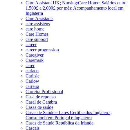
Care Assistant UK; Nursing/Care Home; Salários entre
1.500£ a 2.000£ por mês; Acompanhamento local em
Inglaterra
Care Assistants
care assistens
care home
Care Homes
care support
career
career progression
Caregiver
Caremark
carer
cariaco
Carlisle
Carlow
carreira
Carreira Profissional
Casa de repouso
Casal de Cambra
Casas de saúde
Casas de Saúde e Lares Certificados Inglaterra;
Consultoria em Portugal e Inglaterra
Casas de Saúde República da Irlanda
Cascais