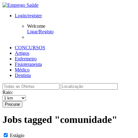
Login/register
Welcome
Ligar/Registo
CONCURSOS
Artigos
Enfermeiro
Fisioterapeuta
Médico
Dentista
Raio:
Procurar
Jobs tagged "comunidade"
Estágio