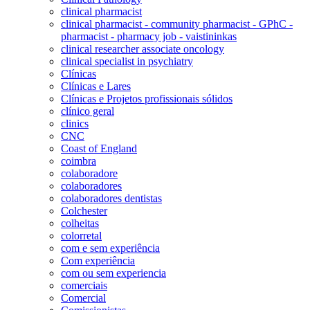
clinical pharmacist
clinical pharmacist - community pharmacist - GPhC -
pharmacist - pharmacy job - vaistininkas
clinical researcher associate oncology
clinical specialist in psychiatry
Clínicas
Clínicas e Lares
Clínicas e Projetos profissionais sólidos
clínico geral
clinics
CNC
Coast of England
coimbra
colaboradore
colaboradores
colaboradores dentistas
Colchester
colheitas
colorretal
com e sem experiência
Com experiência
com ou sem experiencia
comerciais
Comercial