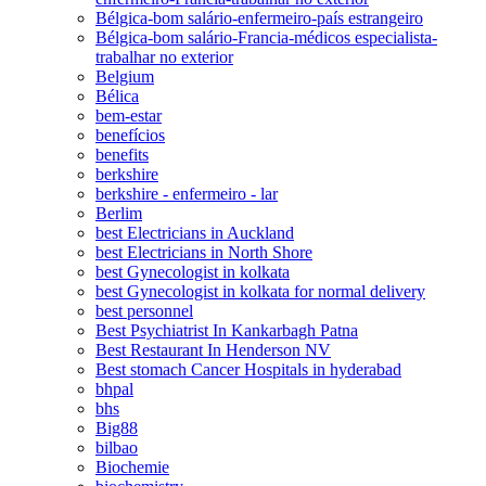
Bélgica-bom salário-enfermeiro-país estrangeiro
Bélgica-bom salário-Francia-médicos especialista-
trabalhar no exterior
Belgium
Bélica
bem-estar
benefícios
benefits
berkshire
berkshire - enfermeiro - lar
Berlim
best Electricians in Auckland
best Electricians in North Shore
best Gynecologist in kolkata
best Gynecologist in kolkata for normal delivery
best personnel
Best Psychiatrist In Kankarbagh Patna
Best Restaurant In Henderson NV
Best stomach Cancer Hospitals in hyderabad
bhpal
bhs
Big88
bilbao
Biochemie