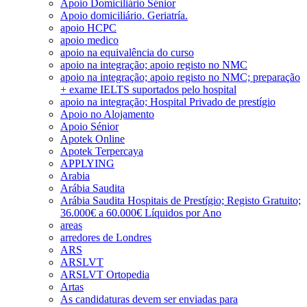
Apoio Domiciliário Sénior
Apoio domiciliário. Geriatría.
apoio HCPC
apoio medico
apoio na equivalência do curso
apoio na integração; apoio registo no NMC
apoio na integração; apoio registo no NMC; preparação
+ exame IELTS suportados pelo hospital
apoio na integração; Hospital Privado de prestígio
Apoio no Alojamento
Apoio Sénior
Apotek Online
Apotek Terpercaya
APPLYING
Arabia
Arábia Saudita
Arábia Saudita Hospitais de Prestígio; Registo Gratuito;
36.000€ a 60.000€ Líquidos por Ano
areas
arredores de Londres
ARS
ARSLVT
ARSLVT Ortopedia
Artas
As candidaturas devem ser enviadas para