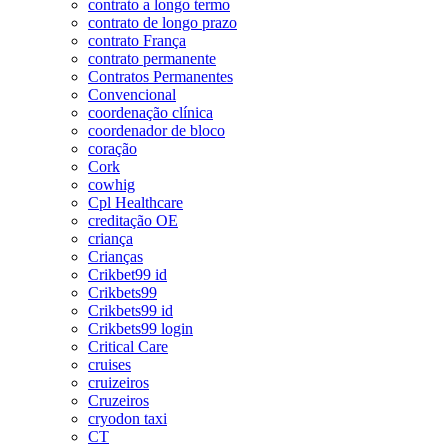
contrato a longo termo
contrato de longo prazo
contrato França
contrato permanente
Contratos Permanentes
Convencional
coordenação clínica
coordenador de bloco
coração
Cork
cowhig
Cpl Healthcare
creditação OE
criança
Crianças
Crikbet99 id
Crikbets99
Crikbets99 id
Crikbets99 login
Critical Care
cruises
cruizeiros
Cruzeiros
cryodon taxi
CT