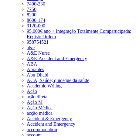
7400-230
7750
8200
8600-174
9120-000
95.000€ ano + Integração Totalmente Comparticipada:
Registo Ordem
958754521
a&e
A&E Nurse
A&E-Accident and Emergency
ABA
Abrantes
Abu Dhabi
ACA; Saúde; quiosque da saúde
Academic Writing
Ação
ação direta
Ação M
Ação Médica
acção médica
Accident & Emergency
Accident and Emergency
accommodation
account