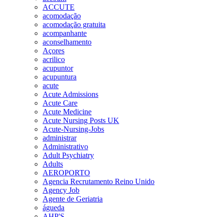
ACCUTE
acomodação
acomodação gratuita
acompanhante
aconselhamento
Açores
acrilico
acupuntor
acupuntura
acute
Acute Admissions
Acute Care
Acute Medicine
Acute Nursing Posts UK
Acute-Nursing-Jobs
administrar
Administrativo
Adult Psychiatry
Adults
AEROPORTO
Agencia Recrutamento Reino Unido
Agency Job
Agente de Geriatria
águeda
AHP'S