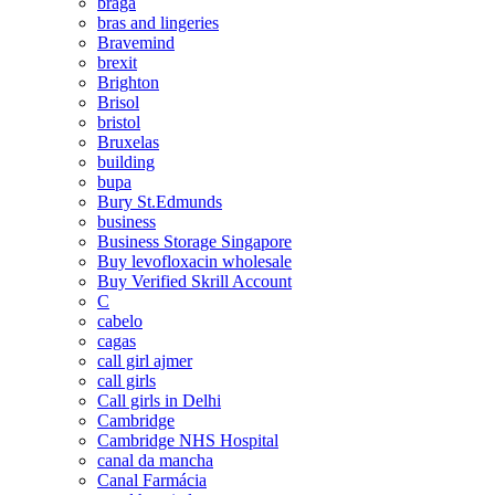
braga
bras and lingeries
Bravemind
brexit
Brighton
Brisol
bristol
Bruxelas
building
bupa
Bury St.Edmunds
business
Business Storage Singapore
Buy levofloxacin wholesale
Buy Verified Skrill Account
C
cabelo
cagas
call girl ajmer
call girls
Call girls in Delhi
Cambridge
Cambridge NHS Hospital
canal da mancha
Canal Farmácia