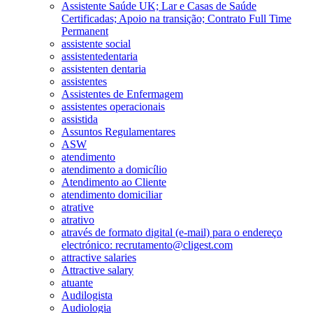
Assistente Saúde UK; Lar e Casas de Saúde
Certificadas; Apoio na transição; Contrato Full Time
Permanent
assistente social
assistentedentaria
assistenten dentaria
assistentes
Assistentes de Enfermagem
assistentes operacionais
assistida
Assuntos Regulamentares
ASW
atendimento
atendimento a domicílio
Atendimento ao Cliente
atendimento domiciliar
atrative
atrativo
através de formato digital (e-mail) para o endereço
electrónico: recrutamento@cligest.com
attractive salaries
Attractive salary
atuante
Audilogista
Audiologia