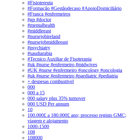
#Fisiotereuta
#Formação #Gestãodecaso #ApoioDomiciliário
#França #enfermeiros
#gp #doctor
#mentalhealth
#middleeast
#nursejobireland
#nursejobmiddleeast
#psychiatry
#saudiarabia
#Tecnico Auxiliar de Fisoterapia
#uk #nurse #enfermeiro #midwives
#UK #nurse #enfermeiro #oncology #oncologia
#uk #nurse #enfermeiro #paediatric #pediatria
+ despesas combustivel
000
000 a 15
000 salary plus 35% turnover
000 USD Per annum
10
100.000£ a 180.000£ ano; processo registo GMC;
viagem e alojamento
1000-1500
108
108000