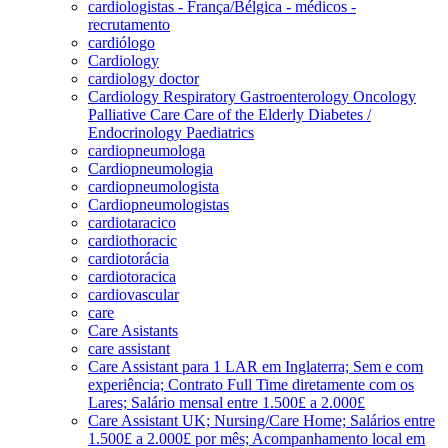
cardiologistas - França/Bélgica - médicos -
recrutamento
cardiólogo
Cardiology
cardiology doctor
Cardiology Respiratory Gastroenterology Oncology
Palliative Care Care of the Elderly Diabetes /
Endocrinology Paediatrics
cardiopneumologa
Cardiopneumologia
cardiopneumologista
Cardiopneumologistas
cardiotaracico
cardiothoracic
cardiotorácia
cardiotoracica
cardiovascular
care
Care Asistants
care assistant
Care Assistant para 1 LAR em Inglaterra; Sem e com
experiência; Contrato Full Time diretamente com os
Lares; Salário mensal entre 1.500£ a 2.000£
Care Assistant UK; Nursing/Care Home; Salários entre
1.500£ a 2.000£ por mês; Acompanhamento local em