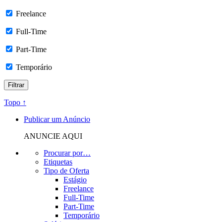
Freelance
Full-Time
Part-Time
Temporário
Topo ↑
Publicar um Anúncio
ANUNCIE AQUI
Procurar por…
Etiquetas
Tipo de Oferta
Estágio
Freelance
Full-Time
Part-Time
Temporário