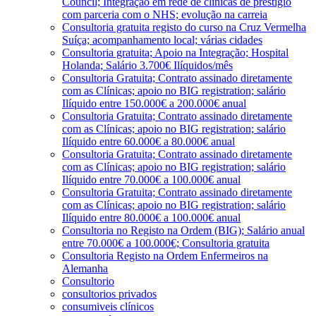
Council; Integração em rede de clínicas de prestígio
com parceria com o NHS; evolução na carreia
Consultoria gratuita registo do curso na Cruz Vermelha
Suíça; acompanhamento local; várias cidades
Consultoria gratuita; Apoio na Integração; Hospital
Holanda; Salário 3.700€ Ilíquidos/mês
Consultoria Gratuita; Contrato assinado diretamente
com as Clínicas; apoio no BIG registration; salário
Ilíquido entre 150.000€ a 200.000€ anual
Consultoria Gratuita; Contrato assinado diretamente
com as Clínicas; apoio no BIG registration; salário
Ilíquido entre 60.000€ a 80.000€ anual
Consultoria Gratuita; Contrato assinado diretamente
com as Clínicas; apoio no BIG registration; salário
Ilíquido entre 70.000€ a 100.000€ anual
Consultoria Gratuita; Contrato assinado diretamente
com as Clínicas; apoio no BIG registration; salário
Ilíquido entre 80.000€ a 100.000€ anual
Consultoria no Registo na Ordem (BIG); Salário anual
entre 70.000€ a 100.000€; Consultoria gratuita
Consultoria Registo na Ordem Enfermeiros na
Alemanha
Consultorio
consultorios privados
consumiveis clínicos