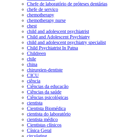
Chefe de laboratório de próteses dentárias
chefe de serviço
chemotherapy
chemotherapy nurse
chest
child and adolescent psychiatrist
Child and Adolescent Psychiatry
child and adolescent psychiatry specialist
Child Psychiatrist In Patna
Childreen
chile
china
chirurgien-dentiste
CICU
ciência
Ciências da educação
Ciências da saúde
Ciências psicológicas
cientista
Cientista Biomédica
cientista do laboratório
cientista médico
Cientistas clínicos
Cínica Geral
circulating