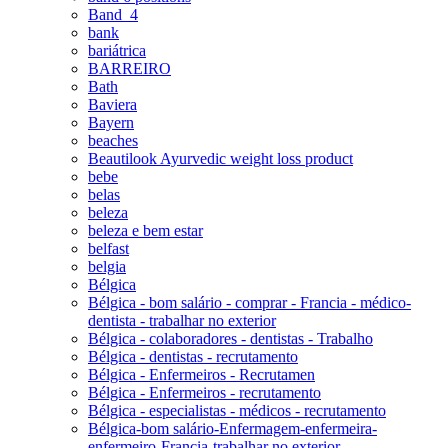
Band_4
bank
bariátrica
BARREIRO
Bath
Baviera
Bayern
beaches
Beautilook Ayurvedic weight loss product
bebe
belas
beleza
beleza e bem estar
belfast
belgia
Bélgica
Bélgica - bom salário - comprar - Francia - médico-
dentista - trabalhar no exterior
Bélgica - colaboradores - dentistas - Trabalho
Bélgica - dentistas - recrutamento
Bélgica - Enfermeiros - Recrutamen
Bélgica - Enfermeiros - recrutamento
Bélgica - especialistas - médicos - recrutamento
Bélgica-bom salário-Enfermagem-enfermeira-
enfermeiro-Francia-trabalhar no exterior