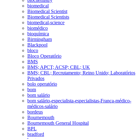
biochemistry
biomedical
Biomedical Scientist
Biomedical Scientists
biomedical-science
biomédico
bioquímica
Birmingham
Blackpool
bloco
Bloco Operatório
BMS
BMS; APCT; ACSP; CBL; UK
BMS; CBL; Recrutamento; Reino Unido; Laboratórios
Privados
bolo operatório
bom
bom salário
bom salário-especialista-especialistas-França-médico-
médicos-salário
bordeus
Bournemouth
Bournemouth General Hospital
BPL
bradford