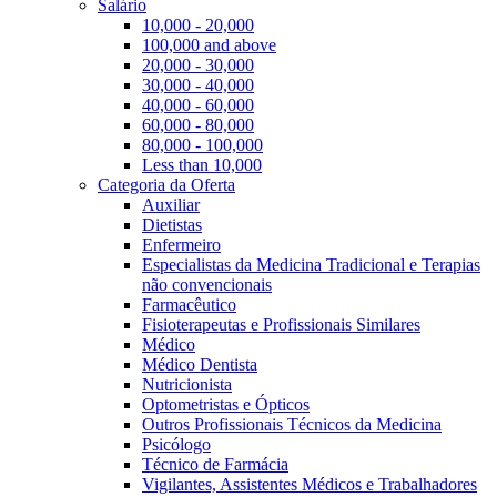
Salário
10,000 - 20,000
100,000 and above
20,000 - 30,000
30,000 - 40,000
40,000 - 60,000
60,000 - 80,000
80,000 - 100,000
Less than 10,000
Categoria da Oferta
Auxiliar
Dietistas
Enfermeiro
Especialistas da Medicina Tradicional e Terapias
não convencionais
Farmacêutico
Fisioterapeutas e Profissionais Similares
Médico
Médico Dentista
Nutricionista
Optometristas e Ópticos
Outros Profissionais Técnicos da Medicina
Psicólogo
Técnico de Farmácia
Vigilantes, Assistentes Médicos e Trabalhadores