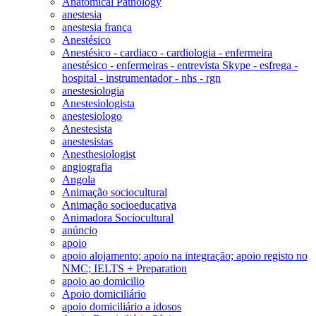
Anatomical Pathology
anestesia
anestesia frança
Anestésico
Anestésico - cardiaco - cardiologia - enfermeira
anestésico - enfermeiras - entrevista Skype - esfrega -
hospital - instrumentador - nhs - rgn
anestesiologia
Anestesiologista
anestesiologo
Anestesista
anestesistas
Anesthesiologist
angiografia
Angola
Animação sociocultural
Animação socioeducativa
Animadora Sociocultural
anúncio
apoio
apoio alojamento; apoio na integração; apoio registo no
NMC; IELTS + Preparation
apoio ao domicilio
Apoio domiciliário
apoio domiciliário a idosos