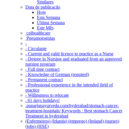
Similares
Data de publicação
Hoje
Esta Semana
Última Semana
Este Mês
‎ cplhealthcare‬
Pneumologistas
-
- Circulante
- Current and valid licence to practice as a Nurse
- Degree in Nursing and graduated from an approved
nursing program
- Full time contract
- Knowledge of German (required)
- Permanent contract
- Professional experience in the intended field of
practice
- Willingness to relocate
. 61 days holidays!
.punarjanayurveda.com/hyderabad/stomach-cancer-
treatment-hospitals/ Keywords : Best stomach Cancer
Treatment in hyderabad
(Enfermeiros) (Irlanda) (emprego) (Ireland) (nurses)
(jobs) (HSE)