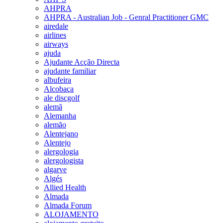
AHPRA
AHPRA - Australian Job - Genral Practitioner GMC
airedale
airlines
airways
ajuda
Ajudante Acção Directa
ajudante familiar
albufeira
Alcobaça
ale discgolf
alemã
Alemanha
alemão
Alentejano
Alentejo
alergologia
alergologista
algarve
Algés
Allied Health
Almada
Almada Forum
ALOJAMENTO