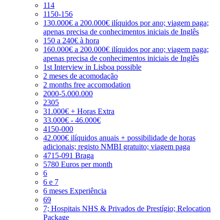
114
1150-156
130.000€ a 200.000€ ilíquidos por ano; viagem paga;
apenas precisa de conhecimentos iniciais de Inglês
150 a 240€ à hora
160.000€ a 200.000€ ilíquidos por ano; viagem paga;
apenas precisa de conhecimentos iniciais de Inglês
1st Interview in Lisboa possible
2 meses de acomodação
2 months free accomodation
2000-5.000.000
2305
31.000€ + Horas Extra
33.000€ - 46.000€
4150-000
42.000€ ilíquidos anuais + possibilidade de horas
adicionais; registo NMBI gratuito; viagem paga
4715-091 Braga
5780 Euros per month
6
6 e 7
6 meses Experiência
69
7; Hospitais NHS & Privados de Prestígio; Relocation
Package