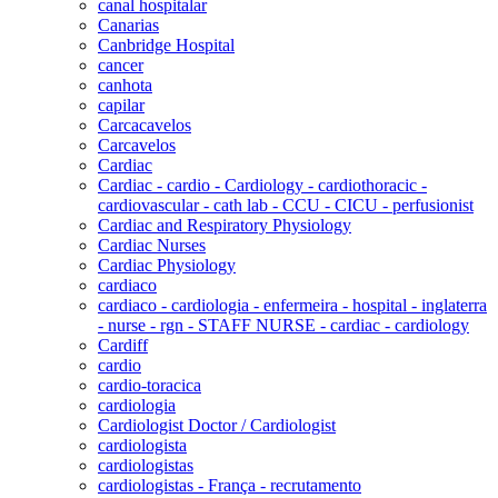
canal hospitalar
Canarias
Canbridge Hospital
cancer
canhota
capilar
Carcacavelos
Carcavelos
Cardiac
Cardiac - cardio - Cardiology - cardiothoracic -
cardiovascular - cath lab - CCU - CICU - perfusionist
Cardiac and Respiratory Physiology
Cardiac Nurses
Cardiac Physiology
cardiaco
cardiaco - cardiologia - enfermeira - hospital - inglaterra
- nurse - rgn - STAFF NURSE - cardiac - cardiology
Cardiff
cardio
cardio-toracica
cardiologia
Cardiologist Doctor / Cardiologist
cardiologista
cardiologistas
cardiologistas - França - recrutamento