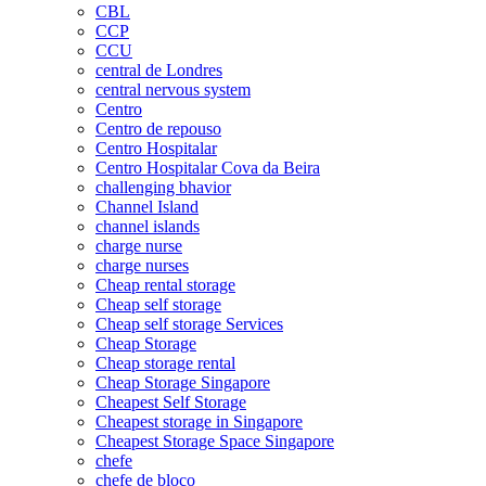
CBL
CCP
CCU
central de Londres
central nervous system
Centro
Centro de repouso
Centro Hospitalar
Centro Hospitalar Cova da Beira
challenging bhavior
Channel Island
channel islands
charge nurse
charge nurses
Cheap rental storage
Cheap self storage
Cheap self storage Services
Cheap Storage
Cheap storage rental
Cheap Storage Singapore
Cheapest Self Storage
Cheapest storage in Singapore
Cheapest Storage Space Singapore
chefe
chefe de bloco