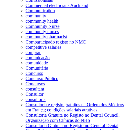
Comissionistas
Commercial electricians Auckland
Communication
community
community health
Community Nurse
community nurses
community pharmacist
Comparticipado registo no NMC
competitive salaries
comprar
comunicação
comunidade
Comunitária
Concurso
Concurso Público
Concursos
consultant
Consultor
consultoria
Consultoria e registo gratuitos na Ordem dos Médicos
em França; condições salariais atrativas
Consultoria Gratuita no Registo no Dental Council;
Organização com Clínicas do NHS
Consultoria Gratuita no Registo no General Dental