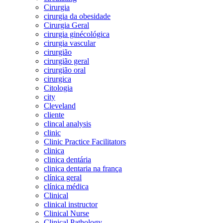
Cirurgia
cirurgia da obesidade
Cirurgia Geral
cirurgia ginécológica
cirurgia vascular
cirurgião
cirurgião geral
cirurgião oral
cirurgica
Citologia
city
Cleveland
cliente
clincal analysis
clinic
Clinic Practice Facilitators
clinica
clinica dentária
clinica dentaria na frança
clínica geral
clínica médica
Clinical
clinical instructor
Clinical Nurse
Clinical Pathology