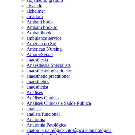
alojamento gratuito
alvalade
alzheimer
amadora
Ambani book
Ambani book id
Ambanibook
ambulance service
America do Sul
American Nursing
Amora/Seixal
anaesthesia
Anaesthesia Specialists
anaesthesiologist doctor
anaesthetic practitioner
anaesthetics
anaesthetist
Análises
Análises Clínicas
Análises Clinicas e Saúde Pública
analista
analista funcional
Anatomia
Anatomia Patológica
anatomia patológica citológica e tanatológica