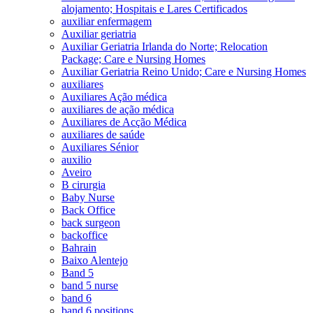
alojamento; Hospitais e Lares Certificados
auxiliar enfermagem
Auxiliar geriatria
Auxiliar Geriatria Irlanda do Norte; Relocation
Package; Care e Nursing Homes
Auxiliar Geriatria Reino Unido; Care e Nursing Homes
auxiliares
Auxiliares Ação médica
auxiliares de ação médica
Auxiliares de Acção Médica
auxiliares de saúde
Auxiliares Sénior
auxilio
Aveiro
B cirurgia
Baby Nurse
Back Office
back surgeon
backoffice
Bahrain
Baixo Alentejo
Band 5
band 5 nurse
band 6
band 6 positions