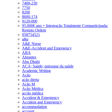
7400-230
7750
8200
8600-174
9120-000
95.000€ ano + Integração Totalmente Comparticipada:
Registo Ordem
958754521
a&e
A&E Nurse
A&E-Accident and Emergency
ABA
Abrantes
Abu Dhabi
ACA; Saúde; quiosque da saúde
Academic Writing
Ação
ação direta
Ação M
Ação Médica
acção médica
Accident & Emergency
Accident and Emergency
accommodation
account