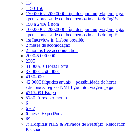
114
1150-156
130.000€ a 200.000€ ilíquidos por ano; viagem paga;
apenas precisa de conhecimentos iniciais de Inglês
150 a 240€ à hora
160.000€ a 200.000€ ilíquidos por ano; viagem paga;
apenas precisa de conhecimentos iniciais de Inglês
1st Interview in Lisboa possible
2 meses de acomodação
2 months free accomodation
2000-5.000.000
2305
31.000€ + Horas Extra
33.000€ - 46.000€
4150-000
42.000€ ilíquidos anuais + possibilidade de horas
adicionais; registo NMBI gratuito; viagem paga
4715-091 Braga
5780 Euros per month
6
6 e 7
6 meses Experiência
69
7; Hospitais NHS & Privados de Prestígio; Relocation
Package