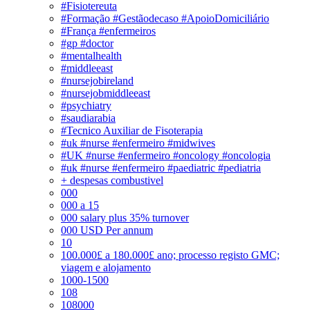
#Fisiotereuta
#Formação #Gestãodecaso #ApoioDomiciliário
#França #enfermeiros
#gp #doctor
#mentalhealth
#middleeast
#nursejobireland
#nursejobmiddleeast
#psychiatry
#saudiarabia
#Tecnico Auxiliar de Fisoterapia
#uk #nurse #enfermeiro #midwives
#UK #nurse #enfermeiro #oncology #oncologia
#uk #nurse #enfermeiro #paediatric #pediatria
+ despesas combustivel
000
000 a 15
000 salary plus 35% turnover
000 USD Per annum
10
100.000£ a 180.000£ ano; processo registo GMC;
viagem e alojamento
1000-1500
108
108000