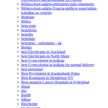
Bélgica-bom salário-enfermeiro-país estrangeiro
Bélgica-bom salário-Francia-médicos especialista-
trabalhar no exterior
Belgium
Bélica
bem-estar
benefícios
benefits
berkshire
berkshire - enfermeiro - lar
Berlim
best Electricians in Auckland
best Electricians in North Shore
best Gynecologist in kolkata
best Gynecologist in kolkata for normal delivery
best personnel
Best Psychiatrist In Kankarbagh Patna
Best Restaurant In Henderson NV
Best stomach Cancer Hospitals in hyderabad
bhpal
bhs
Big88
bilbao
Biochemie