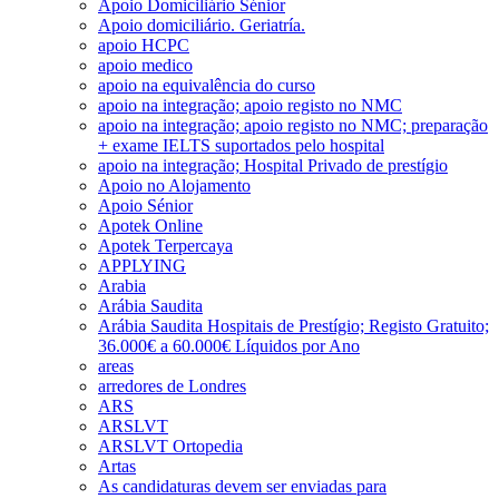
Apoio Domiciliário Sénior
Apoio domiciliário. Geriatría.
apoio HCPC
apoio medico
apoio na equivalência do curso
apoio na integração; apoio registo no NMC
apoio na integração; apoio registo no NMC; preparação
+ exame IELTS suportados pelo hospital
apoio na integração; Hospital Privado de prestígio
Apoio no Alojamento
Apoio Sénior
Apotek Online
Apotek Terpercaya
APPLYING
Arabia
Arábia Saudita
Arábia Saudita Hospitais de Prestígio; Registo Gratuito;
36.000€ a 60.000€ Líquidos por Ano
areas
arredores de Londres
ARS
ARSLVT
ARSLVT Ortopedia
Artas
As candidaturas devem ser enviadas para