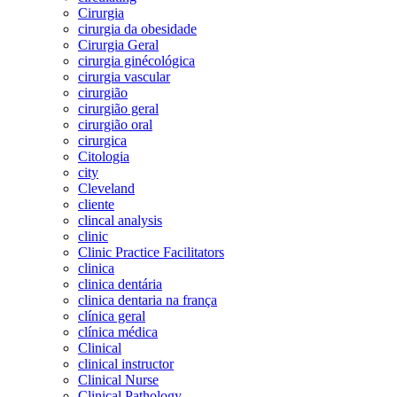
Cirurgia
cirurgia da obesidade
Cirurgia Geral
cirurgia ginécológica
cirurgia vascular
cirurgião
cirurgião geral
cirurgião oral
cirurgica
Citologia
city
Cleveland
cliente
clincal analysis
clinic
Clinic Practice Facilitators
clinica
clinica dentária
clinica dentaria na frança
clínica geral
clínica médica
Clinical
clinical instructor
Clinical Nurse
Clinical Pathology