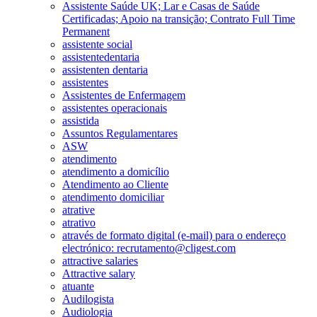
Assistente Saúde UK; Lar e Casas de Saúde
Certificadas; Apoio na transição; Contrato Full Time
Permanent
assistente social
assistentedentaria
assistenten dentaria
assistentes
Assistentes de Enfermagem
assistentes operacionais
assistida
Assuntos Regulamentares
ASW
atendimento
atendimento a domicílio
Atendimento ao Cliente
atendimento domiciliar
atrative
atrativo
através de formato digital (e-mail) para o endereço
electrónico: recrutamento@cligest.com
attractive salaries
Attractive salary
atuante
Audilogista
Audiologia