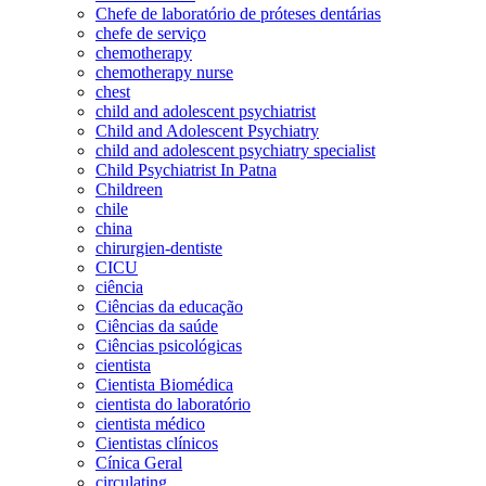
Chefe de laboratório de próteses dentárias
chefe de serviço
chemotherapy
chemotherapy nurse
chest
child and adolescent psychiatrist
Child and Adolescent Psychiatry
child and adolescent psychiatry specialist
Child Psychiatrist In Patna
Childreen
chile
china
chirurgien-dentiste
CICU
ciência
Ciências da educação
Ciências da saúde
Ciências psicológicas
cientista
Cientista Biomédica
cientista do laboratório
cientista médico
Cientistas clínicos
Cínica Geral
circulating