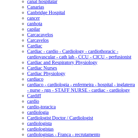
canal hospitalar
Canarias
Canbridge Hospital
cancer
canhota
capilar
Carcacavelos
Carcavelos
Cardiac
Cardiac - cardio - Cardiology - cardiothoracic -
cardiovascular - cath lab - CCU - CICU - perfusionist
Cardiac and Respiratory Physiology
Cardiac Nurses
Cardiac Physiology
cardiaco
cardiaco - cardiologia - enfermeira - hospital - inglaterra
- nurse - rgn - STAFF NURSE - cardiac - cardiology
Cardiff
cardio
cardio-toracica
cardiologia
Cardiologist Doctor / Cardiologist
cardiologista
cardiologistas
cardiologistas - França - recrutamento