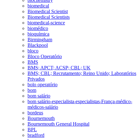
biochemistry
biomedical
Biomedical Scientist
Biomedical Scientists
biomedical-science
biomédico
bioquímica
Birmingham
Blackpool
bloco
Bloco Operatório
BMS
BMS; APCT; ACSP; CBL; UK
BMS; CBL; Recrutamento; Reino Unido; Laboratórios
Privados
bolo operatório
bom
bom salário
bom salário-especialista-especialistas-França-médico-
médicos-salário
bordeus
Bournemouth
Bournemouth General Hospital
BPL
bradford