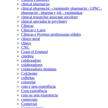
clinical pharmacist
clinical pharmacist - community pharmacist - GPhC -
pharmacist - pharmacy job - vaistininkas
clinical researcher associate oncology
clinical specialist in psychiatry
Clínicas
Clínicas e Lares
Clínicas e Projetos profissionais sólidos
clínico geral
clinics
CNC
Coast of England
coimbra
colaboradore
colaboradores
colaboradores dentistas
Colchester
colheitas
colorretal
com e sem experiência
Com experiência
com ou sem experiencia
comerciais
Comercial