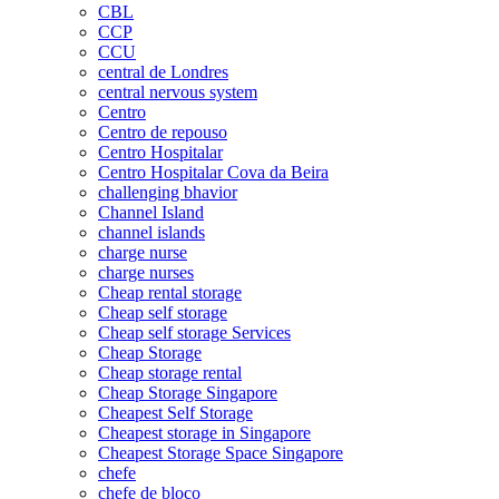
CBL
CCP
CCU
central de Londres
central nervous system
Centro
Centro de repouso
Centro Hospitalar
Centro Hospitalar Cova da Beira
challenging bhavior
Channel Island
channel islands
charge nurse
charge nurses
Cheap rental storage
Cheap self storage
Cheap self storage Services
Cheap Storage
Cheap storage rental
Cheap Storage Singapore
Cheapest Self Storage
Cheapest storage in Singapore
Cheapest Storage Space Singapore
chefe
chefe de bloco