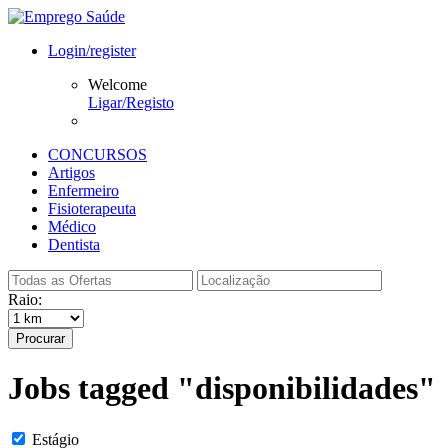
Login/register
Welcome
Ligar/Registo
CONCURSOS
Artigos
Enfermeiro
Fisioterapeuta
Médico
Dentista
Raio:
Procurar
Jobs tagged "disponibilidades"
Estágio