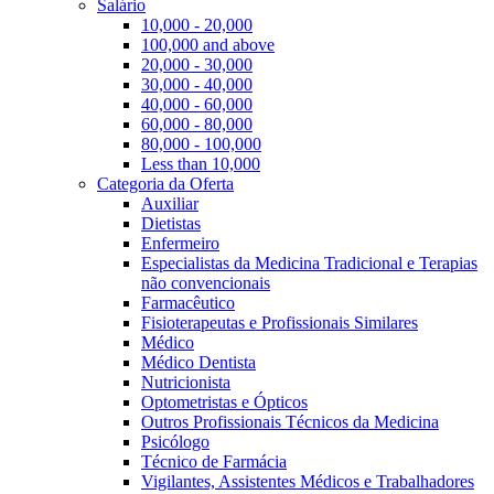
Salário
10,000 - 20,000
100,000 and above
20,000 - 30,000
30,000 - 40,000
40,000 - 60,000
60,000 - 80,000
80,000 - 100,000
Less than 10,000
Categoria da Oferta
Auxiliar
Dietistas
Enfermeiro
Especialistas da Medicina Tradicional e Terapias
não convencionais
Farmacêutico
Fisioterapeutas e Profissionais Similares
Médico
Médico Dentista
Nutricionista
Optometristas e Ópticos
Outros Profissionais Técnicos da Medicina
Psicólogo
Técnico de Farmácia
Vigilantes, Assistentes Médicos e Trabalhadores