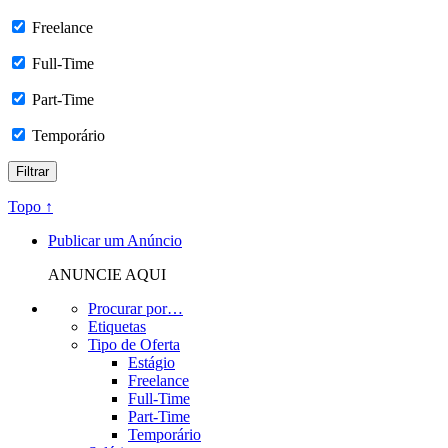
Freelance
Full-Time
Part-Time
Temporário
Topo ↑
Publicar um Anúncio
ANUNCIE AQUI
Procurar por…
Etiquetas
Tipo de Oferta
Estágio
Freelance
Full-Time
Part-Time
Temporário