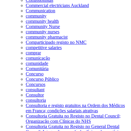
Comissionistas
Commercial electricians Auckland
Communication
community
community health
Community Nurse
community nurses
community pharmacist
Comparticipado registo no NMC
competitive salaries
comprar
comunicação
comunidade
Comunitária
Concurso
Concurso Público
Concursos
consultant
Consultor
consultoria
Consultoria e registo gratuitos na Ordem dos Médicos
em França; condições salariais atrativas
Consultoria Gratuita no Registo no Dental Council;
Organização com Clínicas do NHS
Consultoria Gratuita no Registo no General Dental