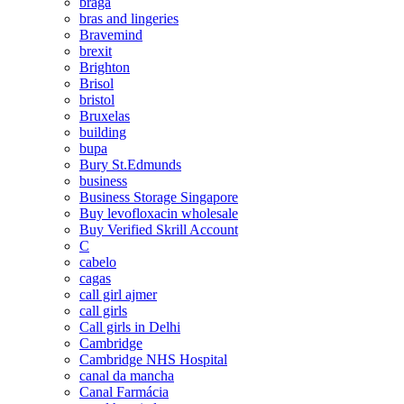
braga
bras and lingeries
Bravemind
brexit
Brighton
Brisol
bristol
Bruxelas
building
bupa
Bury St.Edmunds
business
Business Storage Singapore
Buy levofloxacin wholesale
Buy Verified Skrill Account
C
cabelo
cagas
call girl ajmer
call girls
Call girls in Delhi
Cambridge
Cambridge NHS Hospital
canal da mancha
Canal Farmácia