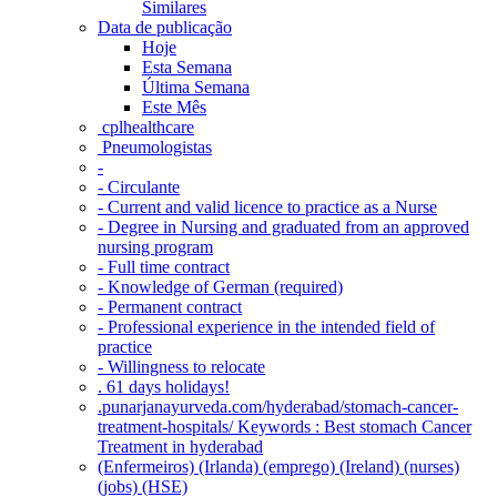
Similares
Data de publicação
Hoje
Esta Semana
Última Semana
Este Mês
‎ cplhealthcare‬
Pneumologistas
-
- Circulante
- Current and valid licence to practice as a Nurse
- Degree in Nursing and graduated from an approved
nursing program
- Full time contract
- Knowledge of German (required)
- Permanent contract
- Professional experience in the intended field of
practice
- Willingness to relocate
. 61 days holidays!
.punarjanayurveda.com/hyderabad/stomach-cancer-
treatment-hospitals/ Keywords : Best stomach Cancer
Treatment in hyderabad
(Enfermeiros) (Irlanda) (emprego) (Ireland) (nurses)
(jobs) (HSE)