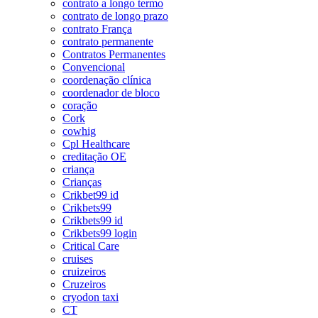
contrato a longo termo
contrato de longo prazo
contrato França
contrato permanente
Contratos Permanentes
Convencional
coordenação clínica
coordenador de bloco
coração
Cork
cowhig
Cpl Healthcare
creditação OE
criança
Crianças
Crikbet99 id
Crikbets99
Crikbets99 id
Crikbets99 login
Critical Care
cruises
cruizeiros
Cruzeiros
cryodon taxi
CT