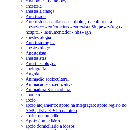
Anatomical Pathology
anestesia
anestesia frança
Anestésico
Anestésico - cardiaco - cardiologia - enfermeira
anestésico - enfermeiras - entrevista Skype - esfrega -
hospital - instrumentador - nhs - rgn
anestesiologia
Anestesiologista
anestesiologo
Anestesista
anestesistas
Anesthesiologist
angiografia
Angola
Animação sociocultural
Animação socioeducativa
Animadora Sociocultural
anúncio
apoio
apoio alojamento; apoio na integração; apoio registo no
NMC; IELTS + Preparation
apoio ao domicilio
Apoio domiciliário
apoio domiciliário a idosos