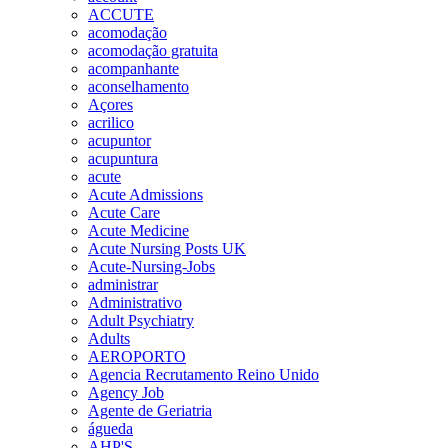
ACCUTE
acomodação
acomodação gratuita
acompanhante
aconselhamento
Açores
acrilico
acupuntor
acupuntura
acute
Acute Admissions
Acute Care
Acute Medicine
Acute Nursing Posts UK
Acute-Nursing-Jobs
administrar
Administrativo
Adult Psychiatry
Adults
AEROPORTO
Agencia Recrutamento Reino Unido
Agency Job
Agente de Geriatria
águeda
AHP'S