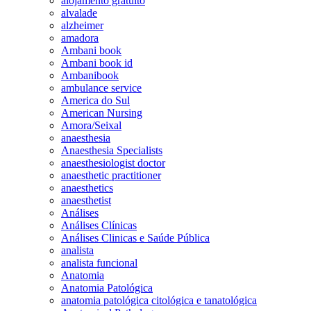
alojamento gratuito
alvalade
alzheimer
amadora
Ambani book
Ambani book id
Ambanibook
ambulance service
America do Sul
American Nursing
Amora/Seixal
anaesthesia
Anaesthesia Specialists
anaesthesiologist doctor
anaesthetic practitioner
anaesthetics
anaesthetist
Análises
Análises Clínicas
Análises Clinicas e Saúde Pública
analista
analista funcional
Anatomia
Anatomia Patológica
anatomia patológica citológica e tanatológica