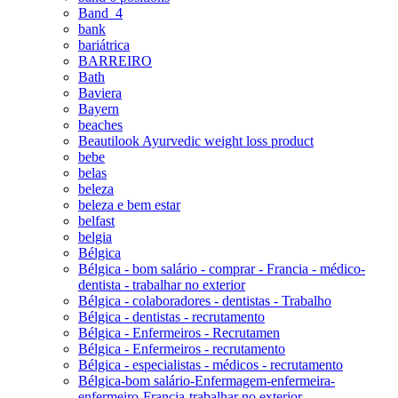
Band_4
bank
bariátrica
BARREIRO
Bath
Baviera
Bayern
beaches
Beautilook Ayurvedic weight loss product
bebe
belas
beleza
beleza e bem estar
belfast
belgia
Bélgica
Bélgica - bom salário - comprar - Francia - médico-
dentista - trabalhar no exterior
Bélgica - colaboradores - dentistas - Trabalho
Bélgica - dentistas - recrutamento
Bélgica - Enfermeiros - Recrutamen
Bélgica - Enfermeiros - recrutamento
Bélgica - especialistas - médicos - recrutamento
Bélgica-bom salário-Enfermagem-enfermeira-
enfermeiro-Francia-trabalhar no exterior