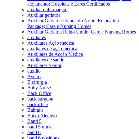
alojamento; Hospitais e Lares Certificados
auxiliar enfermagem
Auxiliar geriatria
Auxiliar Geriatria Irlanda do Norte; Relocation
Package; Care e Nursing Homes
Auxiliar Geriatria Reino Unido; Care e Nursing Homes
auxiliares
Auxiliares Ação médica
auxiliares de ação médica
Auxiliares de Acção Médica
auxiliares de saúde
Auxiliares Sénior
auxilio
Aveiro
B cirurgia
Baby Nurse
Back Office
back surgeon
backoffice
Bahrain
Baixo Alentejo
Band 5
band 5 nurse
band 6
band 6 positions