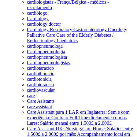
cardiologistas - França/Bélgica - médicos -
recrutamento
cardiólogo
Cardiology
cardiology doctor
Cardiology Respiratory Gastroenterology Oncology
Palliative Care Care of the Elderly Diabetes /
Endocrinology Paediatrics
cardiopneumologa
Cardiopneumologia
cardiopneumologista
Cardiopneumologistas
cardiotaracico
cardiothoracic
cardiotorácia
cardiotoracica
cardiovascular
care
Care Asistants
care assistant
Care Assistant para 1 LAR em Inglaterra; Sem e com
experiência; Contrato Full Time diretamente com os
Lares; Salário mensal entre 1.500£ a 2.000£
Care Assistant UK; Nursing/Care Home; Salários entre
1.500£ a 2.000£ por mês; Acompanhamento local em