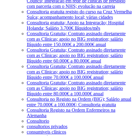
Council; Integração em rede de clínicas de prestígio
com parceria com o NHS; evolução na carreia
Consultoria gratuita registo do curso na Cruz Vermelha
Suíça; acompanhamento local; várias cidades
Consultoria gratuita; Apoio na Integração; Hospital
Holanda; Salário 3.700€ Ilíquidos/mês
Consultoria Gratuita; Contrato assinado diretamente
com as Clínicas; apoio no BIG registration; salário
Ilíquido entre 150.000€ a 200.000€ anual
Consultoria Gratuita; Contrato assinado diretamente
com as Clínicas; apoio no BIG registration; salário
Ilíquido entre 60.000€ a 80.000€ anual
Consultoria Gratuita; Contrato assinado diretamente
com as Clínicas; apoio no BIG registration; salário
Ilíquido entre 70.000€ a 100.000€ anual
Consultoria Gratuita; Contrato assinado diretamente
com as Clínicas; apoio no BIG registration; salário
Ilíquido entre 80.000€ a 100.000€ anual
Consultoria no Registo na Ordem (BIG); Salário anual
entre 70.000€ a 100.000€; Consultoria gratuita
Consultoria Registo na Ordem Enfermeiros na
Alemanha
Consultorio
consultorios privados
consumiveis clínicos