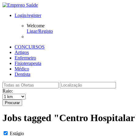
Login/register
Welcome
Ligar/Registo
CONCURSOS
Artigos
Enfermeiro
Fisioterapeuta
Médico
Dentista
Raio:
Procurar
Jobs tagged "Centro Hospitalar
Estágio