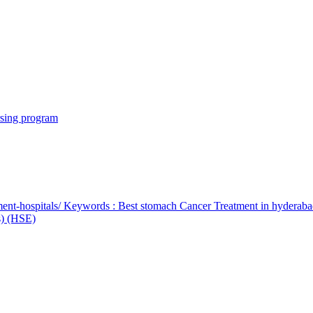
rsing program
ent-hospitals/ Keywords : Best stomach Cancer Treatment in hyderab
bs) (HSE)