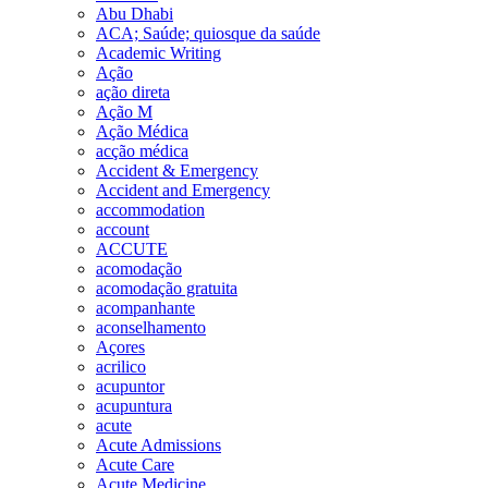
Abu Dhabi
ACA; Saúde; quiosque da saúde
Academic Writing
Ação
ação direta
Ação M
Ação Médica
acção médica
Accident & Emergency
Accident and Emergency
accommodation
account
ACCUTE
acomodação
acomodação gratuita
acompanhante
aconselhamento
Açores
acrilico
acupuntor
acupuntura
acute
Acute Admissions
Acute Care
Acute Medicine