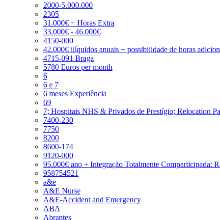
2000-5.000.000
2305
31.000€ + Horas Extra
33.000€ - 46.000€
4150-000
42.000€ ilíquidos anuais + possibilidade de horas adicio
4715-091 Braga
5780 Euros per month
6
6 e 7
6 meses Experiência
69
7; Hospitais NHS & Privados de Prestígio; Relocation P
7400-230
7750
8200
8600-174
9120-000
95.000€ ano + Integração Totalmente Comparticipada: 
958754521
a&e
A&E Nurse
A&E-Accident and Emergency
ABA
Abrantes