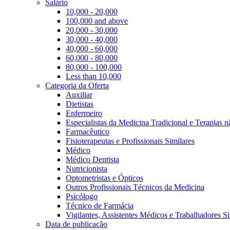
Salário
10,000 - 20,000
100,000 and above
20,000 - 30,000
30,000 - 40,000
40,000 - 60,000
60,000 - 80,000
80,000 - 100,000
Less than 10,000
Categoria da Oferta
Auxiliar
Dietistas
Enfermeiro
Especialistas da Medicina Tradicional e Terapias 
Farmacêutico
Fisioterapeutas e Profissionais Similares
Médico
Médico Dentista
Nutricionista
Optometristas e Ópticos
Outros Profissionais Técnicos da Medicina
Psicólogo
Técnico de Farmácia
Vigilantes, Assistentes Médicos e Trabalhadores Si
Data de publicação