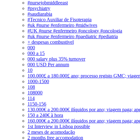
#nursejobmiddleeast
#psychiatry
#saudiarabia
#Tecnico Auxiliar de Fisoterapia
#uk #nurse #enfermeiro #midwives
#UK #nurse #enfermeiro #oncology #oncologia
#uk #nurse #enfermeiro #paediatric #pediatria
+ despesas combustivel
000
000 a 15
000 salary plus 35% turnover
000 USD Per annum
10
100.000£ a 180.000£ ano; processo registo GMC; viage
1000-1500
108
108000
114
1150-156
130.000€ a 200.000€ ilíquidos por ano; viagem paga; ape
150 a 240€ à hora
160.000€ a 200.000€ ilíquidos por ano; viagem paga; ape
1st Interview in Lisboa possible
2 meses de acomodação
2 months free accomodation