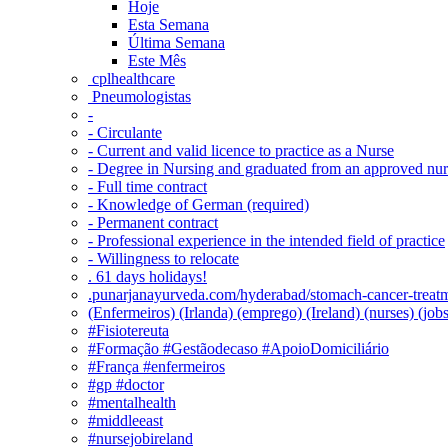
Hoje
Esta Semana
Última Semana
Este Mês
‎ cplhealthcare‬
Pneumologistas
-
- Circulante
- Current and valid licence to practice as a Nurse
- Degree in Nursing and graduated from an approved nu
- Full time contract
- Knowledge of German (required)
- Permanent contract
- Professional experience in the intended field of practice
- Willingness to relocate
. 61 days holidays!
.punarjanayurveda.com/hyderabad/stomach-cancer-treatm
(Enfermeiros) (Irlanda) (emprego) (Ireland) (nurses) (jo
#Fisiotereuta
#Formação #Gestãodecaso #ApoioDomiciliário
#França #enfermeiros
#gp #doctor
#mentalhealth
#middleeast
#nursejobireland