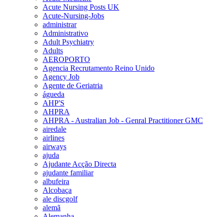
Acute Nursing Posts UK
Acute-Nursing-Jobs
administrar
Administrativo
Adult Psychiatry
Adults
AEROPORTO
Agencia Recrutamento Reino Unido
Agency Job
Agente de Geriatria
águeda
AHP'S
AHPRA
AHPRA - Australian Job - Genral Practitioner GMC
airedale
airlines
airways
ajuda
Ajudante Acção Directa
ajudante familiar
albufeira
Alcobaça
ale discgolf
alemã
Alemanha