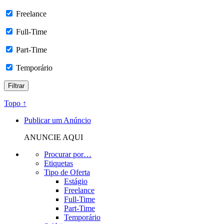
Freelance
Full-Time
Part-Time
Temporário
Topo ↑
Publicar um Anúncio
ANUNCIE AQUI
Procurar por…
Etiquetas
Tipo de Oferta
Estágio
Freelance
Full-Time
Part-Time
Temporário