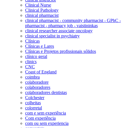
Clinical Nurse
Clinical Pathology
clinical pharmacist
clinical pharmacist - community pharmacist - GPhC -
pharmacist - pharmacy job - vaistininkas
clinical researcher associate oncology
clinical specialist in psychiatry
Clínicas
Clínicas e Lares
Clínicas e Projetos profissionais sólidos
clínico geral
clinics
CNC
Coast of England
coimbra
colaboradore
colaboradores
colaboradores dentistas
Colchester
colheitas
colorretal
com e sem experiência
Com experiência
com ou sem experiencia