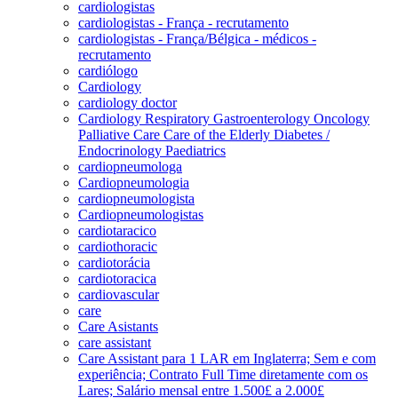
cardiologistas
cardiologistas - França - recrutamento
cardiologistas - França/Bélgica - médicos -
recrutamento
cardiólogo
Cardiology
cardiology doctor
Cardiology Respiratory Gastroenterology Oncology
Palliative Care Care of the Elderly Diabetes /
Endocrinology Paediatrics
cardiopneumologa
Cardiopneumologia
cardiopneumologista
Cardiopneumologistas
cardiotaracico
cardiothoracic
cardiotorácia
cardiotoracica
cardiovascular
care
Care Asistants
care assistant
Care Assistant para 1 LAR em Inglaterra; Sem e com
experiência; Contrato Full Time diretamente com os
Lares; Salário mensal entre 1.500£ a 2.000£