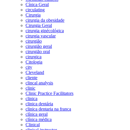
Cínica Geral
circulating
Cirurgia
cirurgia da obesidade
Cirurgia Geral
cirurgia ginécológica
cirurgia vascular
cirurgião
cirurgião geral
cirurgião oral
cirurgica
Citologia
city
Cleveland
cliente
clincal analysis
clinic
Clinic Practice Facilitators
clinica
clinica dentária
clinica dentaria na frança
clínica geral
clínica médica
Clinical
clinical instructor