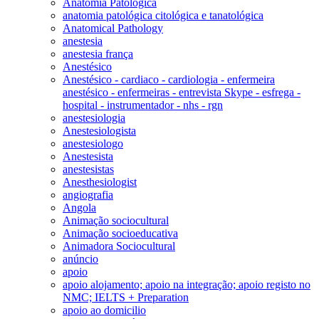
Anatomia Patológica
anatomia patológica citológica e tanatológica
Anatomical Pathology
anestesia
anestesia frança
Anestésico
Anestésico - cardiaco - cardiologia - enfermeira
anestésico - enfermeiras - entrevista Skype - esfrega -
hospital - instrumentador - nhs - rgn
anestesiologia
Anestesiologista
anestesiologo
Anestesista
anestesistas
Anesthesiologist
angiografia
Angola
Animação sociocultural
Animação socioeducativa
Animadora Sociocultural
anúncio
apoio
apoio alojamento; apoio na integração; apoio registo no
NMC; IELTS + Preparation
apoio ao domicilio