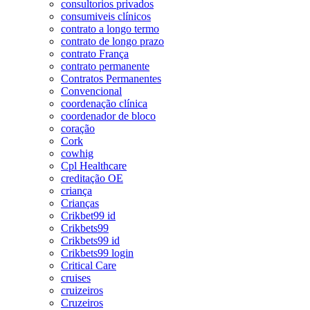
consultorios privados
consumiveis clínicos
contrato a longo termo
contrato de longo prazo
contrato França
contrato permanente
Contratos Permanentes
Convencional
coordenação clínica
coordenador de bloco
coração
Cork
cowhig
Cpl Healthcare
creditação OE
criança
Crianças
Crikbet99 id
Crikbets99
Crikbets99 id
Crikbets99 login
Critical Care
cruises
cruizeiros
Cruzeiros