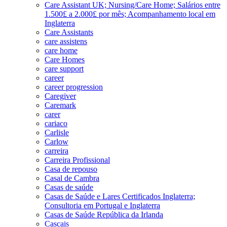
Care Assistant UK; Nursing/Care Home; Salários entre
1.500£ a 2.000£ por mês; Acompanhamento local em
Inglaterra
Care Assistants
care assistens
care home
Care Homes
care support
career
career progression
Caregiver
Caremark
carer
cariaco
Carlisle
Carlow
carreira
Carreira Profissional
Casa de repouso
Casal de Cambra
Casas de saúde
Casas de Saúde e Lares Certificados Inglaterra;
Consultoria em Portugal e Inglaterra
Casas de Saúde República da Irlanda
Cascais