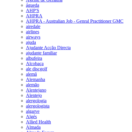
águeda
AHP'S
AHPRA
AHPRA - Australian Job - Genral Practitioner GMC
airedale
airlines
airways
ajuda
Ajudante Acção Directa
ajudante familiar
albufeira
Alcobaça
ale discgolf
alemã
Alemanha
alemão
Alentejano
Alentejo
alergologia
alergologista
algarve
Algés
Allied Health
Almada