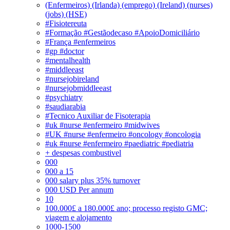
(Enfermeiros) (Irlanda) (emprego) (Ireland) (nurses)
(jobs) (HSE)
#Fisiotereuta
#Formação #Gestãodecaso #ApoioDomiciliário
#França #enfermeiros
#gp #doctor
#mentalhealth
#middleeast
#nursejobireland
#nursejobmiddleeast
#psychiatry
#saudiarabia
#Tecnico Auxiliar de Fisoterapia
#uk #nurse #enfermeiro #midwives
#UK #nurse #enfermeiro #oncology #oncologia
#uk #nurse #enfermeiro #paediatric #pediatria
+ despesas combustivel
000
000 a 15
000 salary plus 35% turnover
000 USD Per annum
10
100.000£ a 180.000£ ano; processo registo GMC;
viagem e alojamento
1000-1500