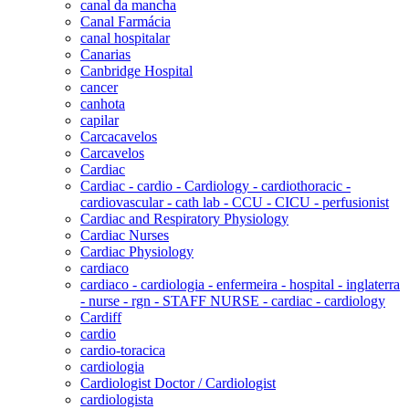
canal da mancha
Canal Farmácia
canal hospitalar
Canarias
Canbridge Hospital
cancer
canhota
capilar
Carcacavelos
Carcavelos
Cardiac
Cardiac - cardio - Cardiology - cardiothoracic -
cardiovascular - cath lab - CCU - CICU - perfusionist
Cardiac and Respiratory Physiology
Cardiac Nurses
Cardiac Physiology
cardiaco
cardiaco - cardiologia - enfermeira - hospital - inglaterra
- nurse - rgn - STAFF NURSE - cardiac - cardiology
Cardiff
cardio
cardio-toracica
cardiologia
Cardiologist Doctor / Cardiologist
cardiologista