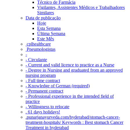
Técnico de Farmácia
Vigilantes, Assistentes Médicos e Trabalhadores
Similares
Data de publicação
Hoje
Esta Semana
Última Semana
Este Mês
‎ cplhealthcare‬
Pneumologistas
-
- Circulante
- Current and valid licence to practice as a Nurse
- Degree in Nursing and graduated from an approved
nursing program
- Full time contract
- Knowledge of German (required)
- Permanent contract
- Professional experience in the intended field of
practice
- Willingness to relocate
. 61 days holidays!
.punarjanayurveda.com/hyderabad/stomach-cancer-
treatment-hospitals/ Keywords : Best stomach Cancer
Treatment in hyderabad