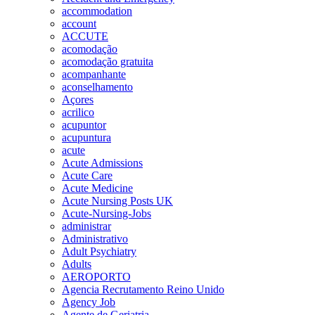
accommodation
account
ACCUTE
acomodação
acomodação gratuita
acompanhante
aconselhamento
Açores
acrilico
acupuntor
acupuntura
acute
Acute Admissions
Acute Care
Acute Medicine
Acute Nursing Posts UK
Acute-Nursing-Jobs
administrar
Administrativo
Adult Psychiatry
Adults
AEROPORTO
Agencia Recrutamento Reino Unido
Agency Job
Agente de Geriatria