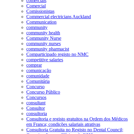
comerciais
Comercial
Comissionistas
Commercial electricians Auckland
Communication
community
community health
Community Nurse
community nurses
community pharmacist
Comparticipado registo no NMC
competitive salaries
comprar
comunicação
comunidade
Comunitária
Concurso
Concurso Público
Concursos
consultant
Consultor
consultoria
Consultoria e registo gratuitos na Ordem dos Médicos
em França; condições salariais atrativas
Consultoria Gratuita no Registo no Dental Council;