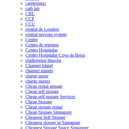
cateterismo
cath lab
CBL
CCP
CCU
central de Londres
central nervous system
Centro
Centro de repouso
Centro Hospitalar
Centro Hospitalar Cova da Beira
challenging bhavior
Channel Island
channel islands
charge nurse
charge nurses
Cheap rental storage
Cheap self storage
Cheap self storage Services
Cheap Storage
Cheap storage rental
Cheap Storage Singapore
Cheapest Self Storage
Cheapest storage in Singapore
Cheapest Storage Space Singapore