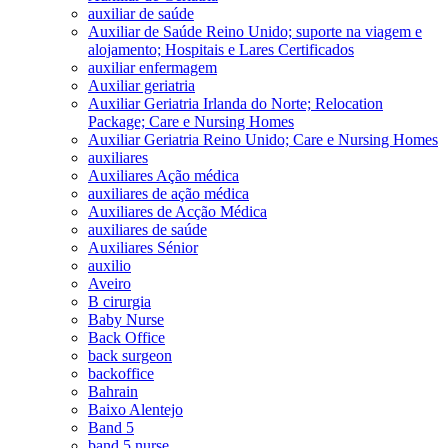
auxiliar de saúde
Auxiliar de Saúde Reino Unido; suporte na viagem e
alojamento; Hospitais e Lares Certificados
auxiliar enfermagem
Auxiliar geriatria
Auxiliar Geriatria Irlanda do Norte; Relocation
Package; Care e Nursing Homes
Auxiliar Geriatria Reino Unido; Care e Nursing Homes
auxiliares
Auxiliares Ação médica
auxiliares de ação médica
Auxiliares de Acção Médica
auxiliares de saúde
Auxiliares Sénior
auxilio
Aveiro
B cirurgia
Baby Nurse
Back Office
back surgeon
backoffice
Bahrain
Baixo Alentejo
Band 5
band 5 nurse