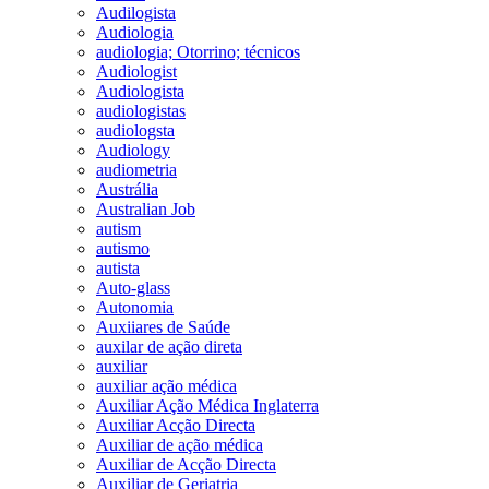
Audilogista
Audiologia
audiologia; Otorrino; técnicos
Audiologist
Audiologista
audiologistas
audiologsta
Audiology
audiometria
Austrália
Australian Job
autism
autismo
autista
Auto-glass
Autonomia
Auxiiares de Saúde
auxilar de ação direta
auxiliar
auxiliar ação médica
Auxiliar Ação Médica Inglaterra
Auxiliar Acção Directa
Auxiliar de ação médica
Auxiliar de Acção Directa
Auxiliar de Geriatria