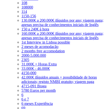
108
108000
114
1150-156
130.000€ a 200.000€ ilíquidos por ano; viagem paga;
apenas precisa de conhecimentos iniciais de Inglês
150 a 240€ à hora
160.000€ a 200.000€ ilíquidos por ano; viagem paga;
apenas precisa de conhecimentos iniciais de Inglês
1st Interview in Lisboa possible
2 meses de acomodação
2 months free accomodation
2000-5.000.000
2305
31.000€ + Horas Extra
33.000€ - 46.000€
4150-000
42.000€ ilíquidos anuais + possibilidade de horas
adicionais; registo NMBI gratuito; viagem paga
4715-091 Braga
5780 Euros per month
6
6 e 7
6 meses Experiência
69