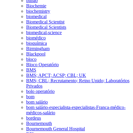
bilbao
Biochemie
biochemistry
biomedical
Biomedical Scientist
Biomedical Scientists
biomedical-science
biomédico
bioquímica
Birmingham
Blackpool
bloco
Bloco Operatório
BMS
BMS; APCT; ACSP; CBL; UK
BMS; CBL; Recrutamento; Reino Unido; Laboratórios
Privados
bolo operatório
bom
bom salário
bom salário-especialista-especialistas-França-médico-
médicos-salário
bordeus
Bournemouth
Bournemouth General Hospital