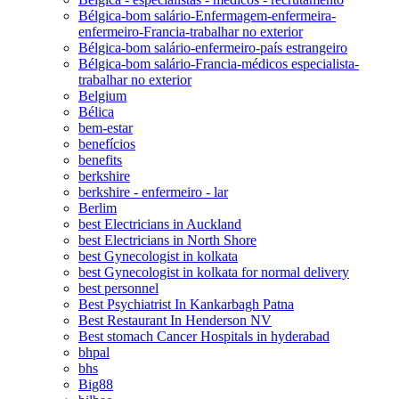
Bélgica-bom salário-Enfermagem-enfermeira-
enfermeiro-Francia-trabalhar no exterior
Bélgica-bom salário-enfermeiro-país estrangeiro
Bélgica-bom salário-Francia-médicos especialista-
trabalhar no exterior
Belgium
Bélica
bem-estar
benefícios
benefits
berkshire
berkshire - enfermeiro - lar
Berlim
best Electricians in Auckland
best Electricians in North Shore
best Gynecologist in kolkata
best Gynecologist in kolkata for normal delivery
best personnel
Best Psychiatrist In Kankarbagh Patna
Best Restaurant In Henderson NV
Best stomach Cancer Hospitals in hyderabad
bhpal
bhs
Big88