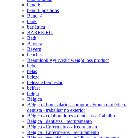
band 6
band 6 positions
Band_4
bank
bariátrica
BARREIRO
Bath
Baviera
Bayern
beaches
Beautilook Ayurvedic weight loss product
bebe
belas
beleza
beleza e bem estar
belfast
belgia
Bélgica
Bélgica - bom salário - comprar - Francia - médico-
dentista - trabalhar no exterior
Bélgica - colaboradores - dentistas - Trabalho
Bélgica - dentistas - recrutamento
Bélgica - Enfermeiros - Recrutamen
Bélgica - Enfermeiros - recrutamento
Bélgica - especialistas - médicos - recrutamento