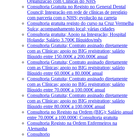
Organização com Clínicas do NHS
Consultoria Gratuita no Registo no General Dental
Council; Integração em rede de clínicas de prestígio
com parceria com o NHS; evolução na carreia
Consultoria gratuita registo do curso na Cruz Vermelha
Suíça; acompanhamento local; várias cidades
Consultoria gratuita; Apoio na Integração; Hospital
Holanda; Salário 3.700€ Ilíquidos/mês
Consultoria Gratuita; Contrato assinado diretamente
com as Clínicas; apoio no BIG registration; salário
Ilíquido entre 150.000€ a 200.000€ anual
Consultoria Gratuita; Contrato assinado diretamente
com as Clínicas; apoio no BIG registration; salário
Ilíquido entre 60.000€ a 80.000€ anual
Consultoria Gratuita; Contrato assinado diretamente
com as Clínicas; apoio no BIG registration; salário
Ilíquido entre 70.000€ a 100.000€ anual
Consultoria Gratuita; Contrato assinado diretamente
com as Clínicas; apoio no BIG registration; salário
Ilíquido entre 80.000€ a 100.000€ anual
Consultoria no Registo na Ordem (BIG); Salário anual
entre 70.000€ a 100.000€; Consultoria gratuita
Consultoria Registo na Ordem Enfermeiros na
Alemanha
Consultorio