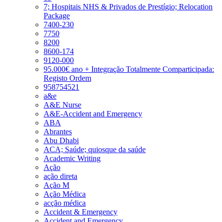
7; Hospitais NHS & Privados de Prestígio; Relocation
Package
7400-230
7750
8200
8600-174
9120-000
95.000€ ano + Integração Totalmente Comparticipada:
Registo Ordem
958754521
a&e
A&E Nurse
A&E-Accident and Emergency
ABA
Abrantes
Abu Dhabi
ACA; Saúde; quiosque da saúde
Academic Writing
Ação
ação direta
Ação M
Ação Médica
acção médica
Accident & Emergency
Accident and Emergency