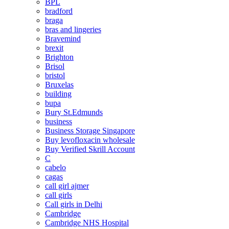
BPL
bradford
braga
bras and lingeries
Bravemind
brexit
Brighton
Brisol
bristol
Bruxelas
building
bupa
Bury St.Edmunds
business
Business Storage Singapore
Buy levofloxacin wholesale
Buy Verified Skrill Account
C
cabelo
cagas
call girl ajmer
call girls
Call girls in Delhi
Cambridge
Cambridge NHS Hospital