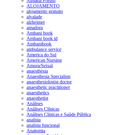
Almada Forum
ALOJAMENTO
alojamento gratuito
alvalade
alzheimer
amadora
Ambani book
Ambani book id
Ambanibook
ambulance service
America do Sul
American Nursing
Amora/Seixal
anaesthesia
Anaesthesia Specialists
anaesthesiologist doctor
anaesthetic practitioner
anaesthetics
anaesthetist
Análises
Análises Clínicas
Análises Clinicas e Saúde Pública
analista
analista funcional
Anatomia