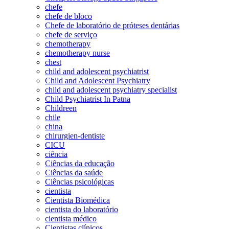
chefe
chefe de bloco
Chefe de laboratório de próteses dentárias
chefe de serviço
chemotherapy
chemotherapy nurse
chest
child and adolescent psychiatrist
Child and Adolescent Psychiatry
child and adolescent psychiatry specialist
Child Psychiatrist In Patna
Childreen
chile
china
chirurgien-dentiste
CICU
ciência
Ciências da educação
Ciências da saúde
Ciências psicológicas
cientista
Cientista Biomédica
cientista do laboratório
cientista médico
Cientistas clínicos