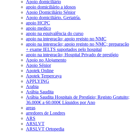
Apoio domiciliário
apoio domiciliário a idosos
Apoio Domiciliário Sénior
Apoio domiciliário. Geriatría.
apoio HCPC
apoio medico
apoio na equivalência do curso
apoio na integração; apoio registo no NMC
apoio na integração; apoio registo no NMC; preparação
+ exame IELTS suportados pelo hospital
apoio na integração; Hospital Privado de prestígio
Apoio no Alojamento
Apoio Sénior
Apotek Online
Apotek Terpercaya
APPLYING
Arabia
Arábia Saudita
Arábia Saudita Hospitais de Prestígio; Registo Gratuito;
36.000€ a 60.000€ Líquidos por Ano
areas
arredores de Londres
ARS
ARSLVT
ARSLVT Ortopedia