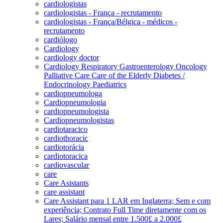
cardiologistas
cardiologistas - França - recrutamento
cardiologistas - França/Bélgica - médicos -
recrutamento
cardiólogo
Cardiology
cardiology doctor
Cardiology Respiratory Gastroenterology Oncology
Palliative Care Care of the Elderly Diabetes /
Endocrinology Paediatrics
cardiopneumologa
Cardiopneumologia
cardiopneumologista
Cardiopneumologistas
cardiotaracico
cardiothoracic
cardiotorácia
cardiotoracica
cardiovascular
care
Care Asistants
care assistant
Care Assistant para 1 LAR em Inglaterra; Sem e com
experiência; Contrato Full Time diretamente com os
Lares; Salário mensal entre 1.500£ a 2.000£