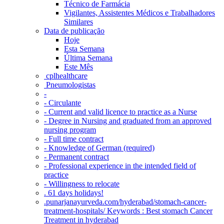
Técnico de Farmácia
Vigilantes, Assistentes Médicos e Trabalhadores
Similares
Data de publicação
Hoje
Esta Semana
Última Semana
Este Mês
‎ cplhealthcare‬
Pneumologistas
-
- Circulante
- Current and valid licence to practice as a Nurse
- Degree in Nursing and graduated from an approved
nursing program
- Full time contract
- Knowledge of German (required)
- Permanent contract
- Professional experience in the intended field of
practice
- Willingness to relocate
. 61 days holidays!
.punarjanayurveda.com/hyderabad/stomach-cancer-
treatment-hospitals/ Keywords : Best stomach Cancer
Treatment in hyderabad