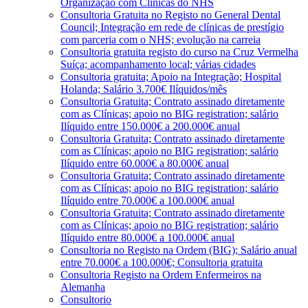
Organização com Clínicas do NHS
Consultoria Gratuita no Registo no General Dental
Council; Integração em rede de clínicas de prestígio
com parceria com o NHS; evolução na carreia
Consultoria gratuita registo do curso na Cruz Vermelha
Suíça; acompanhamento local; várias cidades
Consultoria gratuita; Apoio na Integração; Hospital
Holanda; Salário 3.700€ Ilíquidos/mês
Consultoria Gratuita; Contrato assinado diretamente
com as Clínicas; apoio no BIG registration; salário
Ilíquido entre 150.000€ a 200.000€ anual
Consultoria Gratuita; Contrato assinado diretamente
com as Clínicas; apoio no BIG registration; salário
Ilíquido entre 60.000€ a 80.000€ anual
Consultoria Gratuita; Contrato assinado diretamente
com as Clínicas; apoio no BIG registration; salário
Ilíquido entre 70.000€ a 100.000€ anual
Consultoria Gratuita; Contrato assinado diretamente
com as Clínicas; apoio no BIG registration; salário
Ilíquido entre 80.000€ a 100.000€ anual
Consultoria no Registo na Ordem (BIG); Salário anual
entre 70.000€ a 100.000€; Consultoria gratuita
Consultoria Registo na Ordem Enfermeiros na
Alemanha
Consultorio