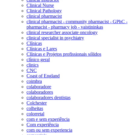
Clinical Nurse
Clinical Pathology
clinical pharmacist
clinical pharmacist - community pharmacist - GPhC -
pharmacist - pharmacy job - vaistininkas
clinical researcher associate oncology
clinical specialist in psychiatry
Clínicas
Clínicas e Lares
Clínicas e Projetos profissionais sólidos
clínico geral
clinics
CNC
Coast of England
coimbra
colaboradore
colaboradores
colaboradores dentistas
Colchester
colheitas
colorretal
com e sem experiência
Com experiência
com ou sem experiencia