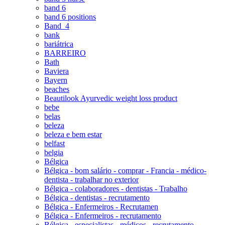
band 6
band 6 positions
Band_4
bank
bariátrica
BARREIRO
Bath
Baviera
Bayern
beaches
Beautilook Ayurvedic weight loss product
bebe
belas
beleza
beleza e bem estar
belfast
belgia
Bélgica
Bélgica - bom salário - comprar - Francia - médico-
dentista - trabalhar no exterior
Bélgica - colaboradores - dentistas - Trabalho
Bélgica - dentistas - recrutamento
Bélgica - Enfermeiros - Recrutamen
Bélgica - Enfermeiros - recrutamento
Bélgica - especialistas - médicos - recrutamento