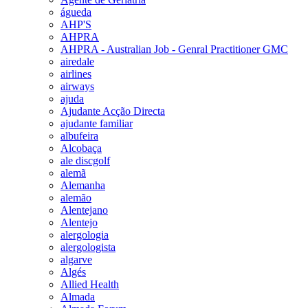
águeda
AHP'S
AHPRA
AHPRA - Australian Job - Genral Practitioner GMC
airedale
airlines
airways
ajuda
Ajudante Acção Directa
ajudante familiar
albufeira
Alcobaça
ale discgolf
alemã
Alemanha
alemão
Alentejano
Alentejo
alergologia
alergologista
algarve
Algés
Allied Health
Almada