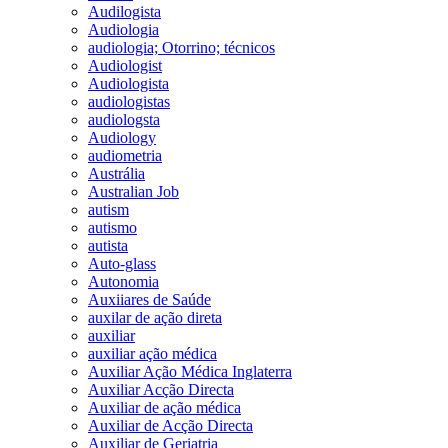
Audilogista
Audiologia
audiologia; Otorrino; técnicos
Audiologist
Audiologista
audiologistas
audiologsta
Audiology
audiometria
Austrália
Australian Job
autism
autismo
autista
Auto-glass
Autonomia
Auxiiares de Saúde
auxilar de ação direta
auxiliar
auxiliar ação médica
Auxiliar Ação Médica Inglaterra
Auxiliar Acção Directa
Auxiliar de ação médica
Auxiliar de Acção Directa
Auxiliar de Geriatria