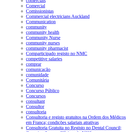
comerciais
Comercial
Comissionistas
Commercial electricians Auckland
Communication
community
community health
Community Nurse
community nurses
community pharmacist
Comparticipado registo no NMC
competitive salaries
comprar
comunicação
comunidade
Comunitária
Concurso
Concurso Público
Concursos
consultant
Consultor
consultoria
Consultoria e registo gratuitos na Ordem dos Médicos
em França; condições salariais atrativas
Consultoria Gratuita no Registo no Dental Council;