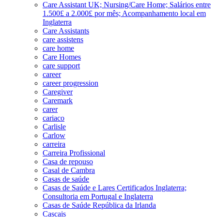
Care Assistant UK; Nursing/Care Home; Salários entre
1.500£ a 2.000£ por mês; Acompanhamento local em
Inglaterra
Care Assistants
care assistens
care home
Care Homes
care support
career
career progression
Caregiver
Caremark
carer
cariaco
Carlisle
Carlow
carreira
Carreira Profissional
Casa de repouso
Casal de Cambra
Casas de saúde
Casas de Saúde e Lares Certificados Inglaterra;
Consultoria em Portugal e Inglaterra
Casas de Saúde República da Irlanda
Cascais