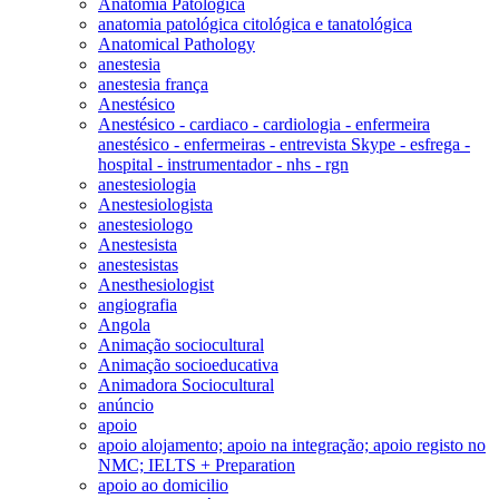
Anatomia Patológica
anatomia patológica citológica e tanatológica
Anatomical Pathology
anestesia
anestesia frança
Anestésico
Anestésico - cardiaco - cardiologia - enfermeira
anestésico - enfermeiras - entrevista Skype - esfrega -
hospital - instrumentador - nhs - rgn
anestesiologia
Anestesiologista
anestesiologo
Anestesista
anestesistas
Anesthesiologist
angiografia
Angola
Animação sociocultural
Animação socioeducativa
Animadora Sociocultural
anúncio
apoio
apoio alojamento; apoio na integração; apoio registo no
NMC; IELTS + Preparation
apoio ao domicilio