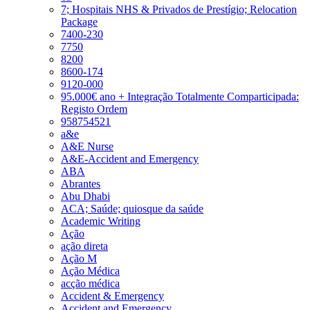
7; Hospitais NHS & Privados de Prestígio; Relocation
Package
7400-230
7750
8200
8600-174
9120-000
95.000€ ano + Integração Totalmente Comparticipada:
Registo Ordem
958754521
a&e
A&E Nurse
A&E-Accident and Emergency
ABA
Abrantes
Abu Dhabi
ACA; Saúde; quiosque da saúde
Academic Writing
Ação
ação direta
Ação M
Ação Médica
acção médica
Accident & Emergency
Accident and Emergency