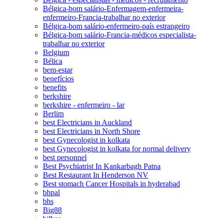
Bélgica-bom salário-Enfermagem-enfermeira-
enfermeiro-Francia-trabalhar no exterior
Bélgica-bom salário-enfermeiro-país estrangeiro
Bélgica-bom salário-Francia-médicos especialista-
trabalhar no exterior
Belgium
Bélica
bem-estar
benefícios
benefits
berkshire
berkshire - enfermeiro - lar
Berlim
best Electricians in Auckland
best Electricians in North Shore
best Gynecologist in kolkata
best Gynecologist in kolkata for normal delivery
best personnel
Best Psychiatrist In Kankarbagh Patna
Best Restaurant In Henderson NV
Best stomach Cancer Hospitals in hyderabad
bhpal
bhs
Big88