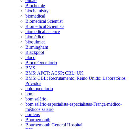
bilbao
Biochemie
biochemistry
biomedical
Biomedical Scientist
Biomedical Scientists
biomedical-science
biomédico
bioquímica
Birmingham
Blackpool
bloco
Bloco Operatório
BMS
BMS; APCT; ACSP; CBL; UK
BMS; CBL; Recrutamento; Reino Unido; Laboratórios
Privados
bolo operatório
bom
bom salário
bom salário-especialista-especialistas-França-médico-
médicos-salário
bordeus
Bournemouth
Bournemouth General Hospital