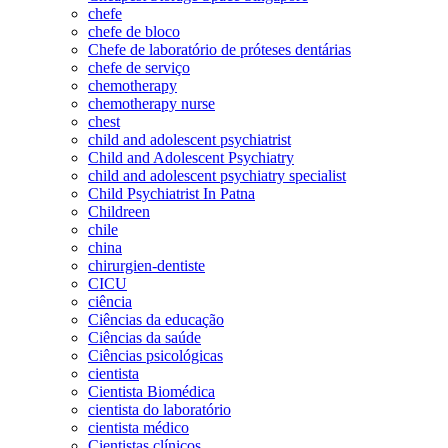
chefe
chefe de bloco
Chefe de laboratório de próteses dentárias
chefe de serviço
chemotherapy
chemotherapy nurse
chest
child and adolescent psychiatrist
Child and Adolescent Psychiatry
child and adolescent psychiatry specialist
Child Psychiatrist In Patna
Childreen
chile
china
chirurgien-dentiste
CICU
ciência
Ciências da educação
Ciências da saúde
Ciências psicológicas
cientista
Cientista Biomédica
cientista do laboratório
cientista médico
Cientistas clínicos