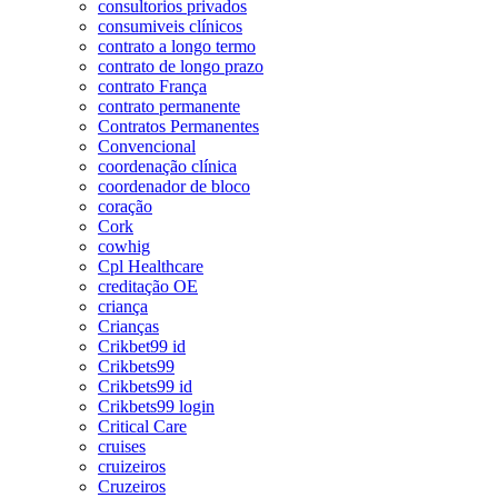
consultorios privados
consumiveis clínicos
contrato a longo termo
contrato de longo prazo
contrato França
contrato permanente
Contratos Permanentes
Convencional
coordenação clínica
coordenador de bloco
coração
Cork
cowhig
Cpl Healthcare
creditação OE
criança
Crianças
Crikbet99 id
Crikbets99
Crikbets99 id
Crikbets99 login
Critical Care
cruises
cruizeiros
Cruzeiros