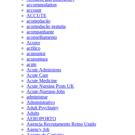
accommodation
account
ACCUTE
acomodação
acomodação gratuita
acompanhante
aconselhamento
Açores
acrilico
acupuntor
acupuntura
acute
Acute Admissions
Acute Care
Acute Medicine
Acute Nursing Posts UK
Acute-Nursing-Jobs
administrar
Administrativo
Adult Psychiatry
Adults
AEROPORTO
Agencia Recrutamento Reino Unido
Agency Job
Agente de Geriatria