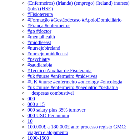
(Enfermeiros) (Irlanda) (emprego) (Ireland) (nurses)
(jobs) (HSE)
#Fisiotereuta
#Formação #Gestãodecaso #ApoioDomiciliário
#França #enfermeiros
#gp #doctor
#mentalhealth
#middleeast
#nursejobireland
#nursejobmiddleeast
#psychiatry
#saudiarabia
#Tecnico Auxiliar de Fisoterapia
#uk #nurse #enfermeiro #midwives
#UK #nurse #enfermeiro #oncology #oncologia
#uk #nurse #enfermeiro #paediatric #pediatria
+ despesas combustivel
000
000 a 15
000 salary plus 35% turnover
000 USD Per annum
10
100.000£ a 180.000£ ano; processo registo GMC;
viagem e alojamento
1000-1500