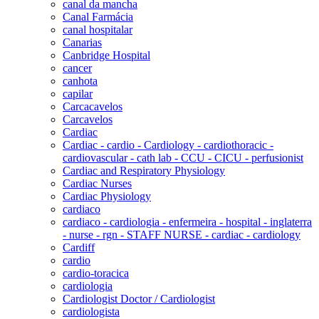
canal da mancha
Canal Farmácia
canal hospitalar
Canarias
Canbridge Hospital
cancer
canhota
capilar
Carcacavelos
Carcavelos
Cardiac
Cardiac - cardio - Cardiology - cardiothoracic -
cardiovascular - cath lab - CCU - CICU - perfusionist
Cardiac and Respiratory Physiology
Cardiac Nurses
Cardiac Physiology
cardiaco
cardiaco - cardiologia - enfermeira - hospital - inglaterra
- nurse - rgn - STAFF NURSE - cardiac - cardiology
Cardiff
cardio
cardio-toracica
cardiologia
Cardiologist Doctor / Cardiologist
cardiologista