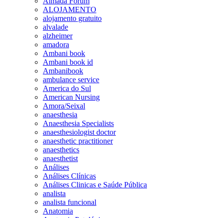
Almada Forum
ALOJAMENTO
alojamento gratuito
alvalade
alzheimer
amadora
Ambani book
Ambani book id
Ambanibook
ambulance service
America do Sul
American Nursing
Amora/Seixal
anaesthesia
Anaesthesia Specialists
anaesthesiologist doctor
anaesthetic practitioner
anaesthetics
anaesthetist
Análises
Análises Clínicas
Análises Clinicas e Saúde Pública
analista
analista funcional
Anatomia