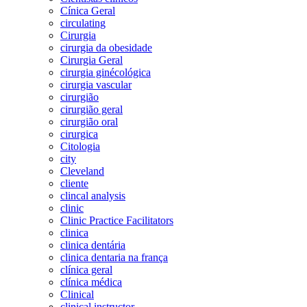
Cínica Geral
circulating
Cirurgia
cirurgia da obesidade
Cirurgia Geral
cirurgia ginécológica
cirurgia vascular
cirurgião
cirurgião geral
cirurgião oral
cirurgica
Citologia
city
Cleveland
cliente
clincal analysis
clinic
Clinic Practice Facilitators
clinica
clinica dentária
clinica dentaria na frança
clínica geral
clínica médica
Clinical
clinical instructor