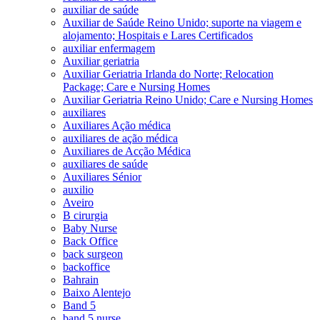
auxiliar de saúde
Auxiliar de Saúde Reino Unido; suporte na viagem e
alojamento; Hospitais e Lares Certificados
auxiliar enfermagem
Auxiliar geriatria
Auxiliar Geriatria Irlanda do Norte; Relocation
Package; Care e Nursing Homes
Auxiliar Geriatria Reino Unido; Care e Nursing Homes
auxiliares
Auxiliares Ação médica
auxiliares de ação médica
Auxiliares de Acção Médica
auxiliares de saúde
Auxiliares Sénior
auxilio
Aveiro
B cirurgia
Baby Nurse
Back Office
back surgeon
backoffice
Bahrain
Baixo Alentejo
Band 5
band 5 nurse