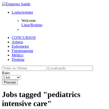
Login/register
Welcome
Ligar/Registo
CONCURSOS
Artigos
Enfermeiro
Fisioterapeuta
Médico
Dentista
Raio:
Procurar
Jobs tagged "pediatrics
intensive care"