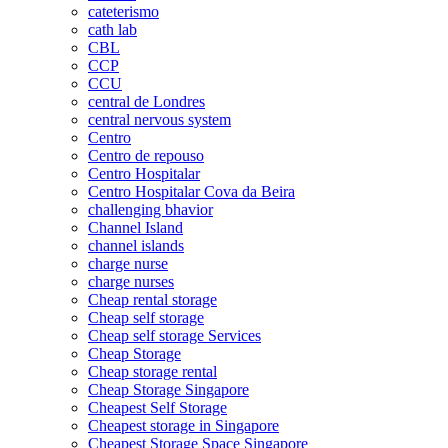
cateterismo
cath lab
CBL
CCP
CCU
central de Londres
central nervous system
Centro
Centro de repouso
Centro Hospitalar
Centro Hospitalar Cova da Beira
challenging bhavior
Channel Island
channel islands
charge nurse
charge nurses
Cheap rental storage
Cheap self storage
Cheap self storage Services
Cheap Storage
Cheap storage rental
Cheap Storage Singapore
Cheapest Self Storage
Cheapest storage in Singapore
Cheapest Storage Space Singapore