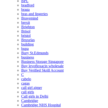
BPL
bradford
braga
bras and lingeries
Bravemind
brexit
Brighton
Brisol
bristol
Bruxelas
building
bupa
Bury St.Edmunds
business
Business Storage Singapore
Buy levofloxacin wholesale
Buy Verified Skrill Account
C
cabelo
cagas
call girl ajmer
call girls
Call girls in Delhi
Cambridge
Cambridge NHS Hospital