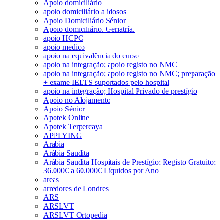
Apoio domiciliário
apoio domiciliário a idosos
Apoio Domiciliário Sénior
Apoio domiciliário. Geriatría.
apoio HCPC
apoio medico
apoio na equivalência do curso
apoio na integração; apoio registo no NMC
apoio na integração; apoio registo no NMC; preparação
+ exame IELTS suportados pelo hospital
apoio na integração; Hospital Privado de prestígio
Apoio no Alojamento
Apoio Sénior
Apotek Online
Apotek Terpercaya
APPLYING
Arabia
Arábia Saudita
Arábia Saudita Hospitais de Prestígio; Registo Gratuito;
36.000€ a 60.000€ Líquidos por Ano
areas
arredores de Londres
ARS
ARSLVT
ARSLVT Ortopedia