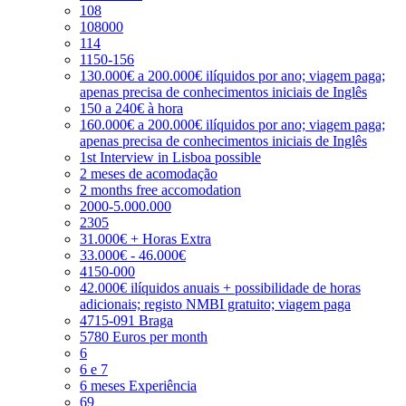
108
108000
114
1150-156
130.000€ a 200.000€ ilíquidos por ano; viagem paga;
apenas precisa de conhecimentos iniciais de Inglês
150 a 240€ à hora
160.000€ a 200.000€ ilíquidos por ano; viagem paga;
apenas precisa de conhecimentos iniciais de Inglês
1st Interview in Lisboa possible
2 meses de acomodação
2 months free accomodation
2000-5.000.000
2305
31.000€ + Horas Extra
33.000€ - 46.000€
4150-000
42.000€ ilíquidos anuais + possibilidade de horas
adicionais; registo NMBI gratuito; viagem paga
4715-091 Braga
5780 Euros per month
6
6 e 7
6 meses Experiência
69